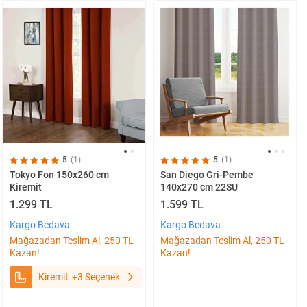
5
(1)
5
(1)
Tokyo Fon 150x260 cm
San Diego Gri-Pembe
Kiremit
140x270 cm 22SU
1.299 TL
1.599 TL
Kargo Bedava
Kargo Bedava
Mağazadan Teslim Al, 250 TL
Mağazadan Teslim Al, 250 TL
Kazan!
Kazan!
Kiremit
+3 Seçenek