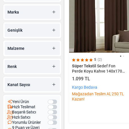
Marka
Genişlik
Malzeme
5
(2)
Süper Tekstil
Sedef Fon
Renk
Perde Koyu Kahve 140x170
cm
1.099 TL
Kanat Sayısı
Kargo Bedava
Mağazadan Teslim Al, 250 TL
Kazan!
Yeni Ürün
Hızlı Teslimat
Başarılı Satıcı
Hızlı Satıcı
Yorumlu Ürünler
9 Puan ve Üzeri