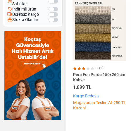
Satıcılar
İndirimli Ürün
Ücretsiz Kargo
Stokta Olanlar
3
(2)
Pera Fon Perde 150x260 cm
Kahve
1.899 TL
Kargo Bedava
Mağazadan Teslim Al, 250 TL
Kazan!