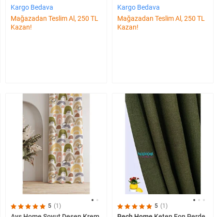
Kargo Bedava
Kargo Bedava
Mağazadan Teslim Al, 250 TL
Mağazadan Teslim Al, 250 TL
Kazan!
Kazan!
5
(1)
5
(1)
Ays Home Soyut Desen Krem
Rech Home
Keten Fon Perde