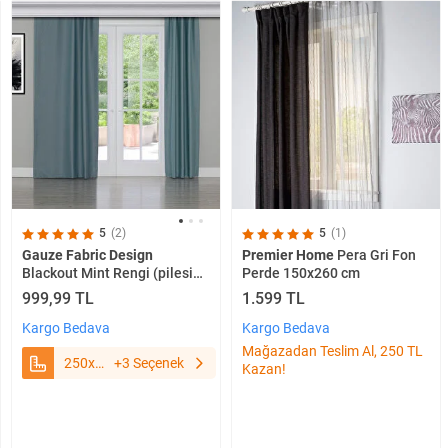
5
(1)
5
(2)
Premier Home
Pera Gri Fon
Gauze Fabric Design
Perde 150x260 cm
Blackout Mint Rengi (pilesiz)
250x260 cm
1.599 TL
999,99 TL
Kargo Bedava
Kargo Bedava
Mağazadan Teslim Al, 250 TL
250x260
+3 Seçenek
Kazan!
cm