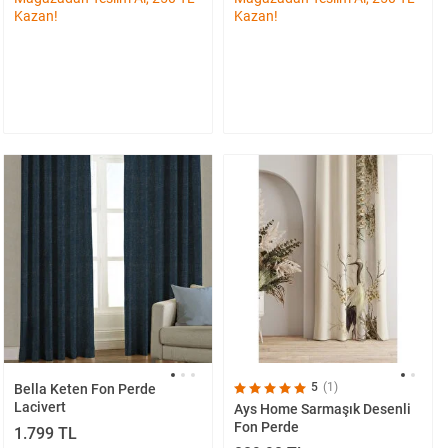
Kazan!
Kazan!
5
(1)
Bella Keten Fon Perde
Lacivert
Ays Home Sarmaşık Desenli
Fon Perde
1.799 TL