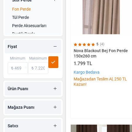
Fon Perde
Tül Perde
Perde Aksesuarları
Rustik Perde
Çocuk Odası Perdesi
5
(4)
Fiyat
Güneşlik
Nova Blackout Bej Fon Perde
150x260 cm
Minimum
Mutfak Perdeleri
Maksimum
1.799 TL
Kargo Bedava
Mağazadan Teslim Al, 250 TL
Kazan!
Ürün Puanı
Mağaza Puanı
Satıcı