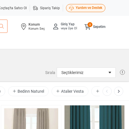
Yardım ve Destek
Koçtaş'ta Satıcı Ol
Sipariş Takip
Giriş Yap
Konum
0
Sepetim
veya Üye Ol
Konum Seç
Sırala
e
Bedinn Naturel
Atalier Vesta
Şenaslanlar