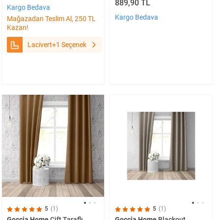
889,90 TL
Kargo Bedava
Kargo Bedava
Mağazadan Teslim Al, 250 TL
Kazan!
Lacivert
+1 Seçenek
5
(1)
5
(1)
Goccia Home
Çift Taraflı
Goccia Home
Blackout