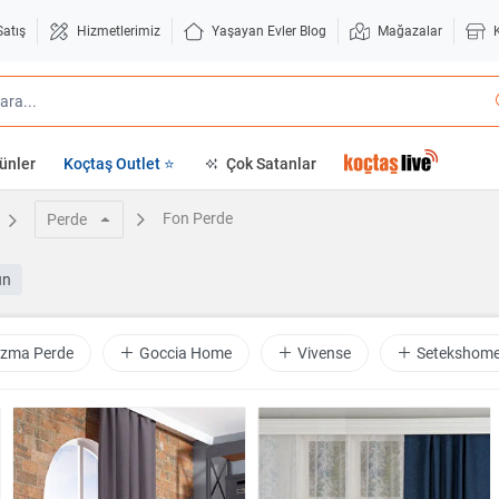
Satış
Hizmetlerimiz
Yaşayan Evler Blog
Mağazalar
ünler
Koçtaş Outlet ⭐
Çok Satanlar
Fon Perde
Perde
ün
izma Perde
Goccia Home
Vivense
Setekshom