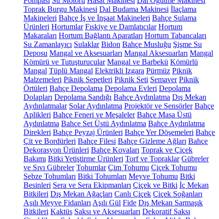
Pompası
Su Motoru
Hasat Makinesi
Dal Öğütme Makinesi
Toprak Burgu Makinesi
Dal Budama Makinesi
İlaçlama
Makineleri
Bahçe İş ve İnşaat Makineleri
Bahçe Sulama
Ürünleri
Hortumlar
Fıskiye ve Damlatıcılar
Hortum
Makaraları
Hortum Bağlantı Aparatları
Hortum Tabancaları
Su Zamanlayıcı
Sulaklar
Bidon
Bahçe Musluğu
Şişme Su
Deposu
Mangal ve Aksesuarları
Mangal Aksesuarları
Mangal
Kömürü ve Tutuşturucular
Mangal ve Barbekü
Kömürlü
Mangal
Tüplü Mangal
Elektrikli Izgara
Pürmüz
Piknik
Malzemeleri
Piknik Sepetleri
Piknik Seti
Semaver
Piknik
Örtüleri
Bahçe Depolama
Depolama Evleri
Depolama
Dolapları
Depolama Sandığı
Bahçe Aydınlatma
Dış Mekan
Aydınlatmalar
Solar Aydınlatma
Projektör ve Sensörler
Bahçe
Aplikleri
Bahçe Feneri ve Meşaleler
Bahçe Masa Üstü
Aydınlatma
Bahçe Set Üstü Aydınlatma
Bahçe Aydınlatma
Direkleri
Bahçe Peyzaj Ürünleri
Bahçe Yer Döşemeleri
Bahçe
Çit ve Bordürleri
Bahçe Filesi
Bahçe Gizleme Ağları
Bahçe
Dekorasyon Ürünleri
Bahçe Kovaları
Toprak ve Çiçek
Bakımı
Bitki Yetiştirme Ürünleri
Torf ve Topraklar
Gübreler
ve Sıvı Gübreler
Tohumlar
Çim Tohumu
Çiçek Tohumu
Sebze Tohumları
Bitki Tohumları
Meyve Tohumu
Bitki
Besinleri
Sera ve Sera Ekipmanları
Çiçek ve Bitki
İç Mekan
Bitkileri
Dış Mekan Ağaçları
Canlı Çiçek
Çiçek Soğanları
Aşılı Meyve Fidanları
Aşılı Gül
Fide
Dış Mekan Sarmaşık
Bitkileri
Kaktüs
Saksı ve Aksesuarları
Dekoratif Saksı