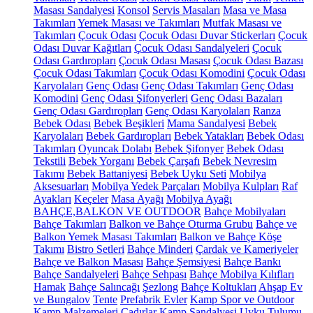
Masası Sandalyesi
Konsol
Servis Masaları
Masa ve Masa
Takımları
Yemek Masası ve Takımları
Mutfak Masası ve
Takımları
Çocuk Odası
Çocuk Odası Duvar Stickerları
Çocuk
Odası Duvar Kağıtları
Çocuk Odası Sandalyeleri
Çocuk
Odası Gardıropları
Çocuk Odası Masası
Çocuk Odası Bazası
Çocuk Odası Takımları
Çocuk Odası Komodini
Çocuk Odası
Karyolaları
Genç Odası
Genç Odası Takımları
Genç Odası
Komodini
Genç Odası Şifonyerleri
Genç Odası Bazaları
Genç Odası Gardıropları
Genç Odası Karyolaları
Ranza
Bebek Odası
Bebek Beşikleri
Mama Sandalyesi
Bebek
Karyolaları
Bebek Gardıropları
Bebek Yatakları
Bebek Odası
Takımları
Oyuncak Dolabı
Bebek Şifonyer
Bebek Odası
Tekstili
Bebek Yorganı
Bebek Çarşafı
Bebek Nevresim
Takımı
Bebek Battaniyesi
Bebek Uyku Seti
Mobilya
Aksesuarları
Mobilya Yedek Parçaları
Mobilya Kulpları
Raf
Ayakları
Keçeler
Masa Ayağı
Mobilya Ayağı
BAHÇE,BALKON VE OUTDOOR
Bahçe Mobilyaları
Bahçe Takımları
Balkon ve Bahçe Oturma Grubu
Bahçe ve
Balkon Yemek Masası Takımları
Balkon ve Bahçe Köşe
Takımı
Bistro Setleri
Bahçe Minderi
Çardak ve Kameriyeler
Bahçe ve Balkon Masası
Bahçe Şemsiyesi
Bahçe Bankı
Bahçe Sandalyeleri
Bahçe Sehpası
Bahçe Mobilya Kılıfları
Hamak
Bahçe Salıncağı
Şezlong
Bahçe Koltukları
Ahşap Ev
ve Bungalov
Tente
Prefabrik Evler
Kamp Spor ve Outdoor
Kamp Malzemeleri
Çadırlar
Kamp Sandalyesi
Uyku Tulumu