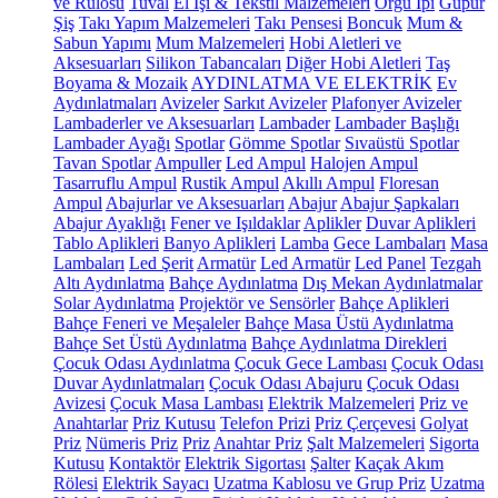
ve Rulosu
Tuval
El İşi & Tekstil Malzemeleri
Örgü İpi
Güpür
Şiş
Takı Yapım Malzemeleri
Takı Pensesi
Boncuk
Mum &
Sabun Yapımı
Mum Malzemeleri
Hobi Aletleri ve
Aksesuarları
Silikon Tabancaları
Diğer Hobi Aletleri
Taş
Boyama & Mozaik
AYDINLATMA VE ELEKTRİK
Ev
Aydınlatmaları
Avizeler
Sarkıt Avizeler
Plafonyer Avizeler
Lambaderler ve Aksesuarları
Lambader
Lambader Başlığı
Lambader Ayağı
Spotlar
Gömme Spotlar
Sıvaüstü Spotlar
Tavan Spotlar
Ampuller
Led Ampul
Halojen Ampul
Tasarruflu Ampul
Rustik Ampul
Akıllı Ampul
Floresan
Ampul
Abajurlar ve Aksesuarları
Abajur
Abajur Şapkaları
Abajur Ayaklığı
Fener ve Işıldaklar
Aplikler
Duvar Aplikleri
Tablo Aplikleri
Banyo Aplikleri
Lamba
Gece Lambaları
Masa
Lambaları
Led Şerit
Armatür
Led Armatür
Led Panel
Tezgah
Altı Aydınlatma
Bahçe Aydınlatma
Dış Mekan Aydınlatmalar
Solar Aydınlatma
Projektör ve Sensörler
Bahçe Aplikleri
Bahçe Feneri ve Meşaleler
Bahçe Masa Üstü Aydınlatma
Bahçe Set Üstü Aydınlatma
Bahçe Aydınlatma Direkleri
Çocuk Odası Aydınlatma
Çocuk Gece Lambası
Çocuk Odası
Duvar Aydınlatmaları
Çocuk Odası Abajuru
Çocuk Odası
Avizesi
Çocuk Masa Lambası
Elektrik Malzemeleri
Priz ve
Anahtarlar
Priz Kutusu
Telefon Prizi
Priz Çerçevesi
Golyat
Priz
Nümeris Priz
Priz
Anahtar Priz
Şalt Malzemeleri
Sigorta
Kutusu
Kontaktör
Elektrik Sigortası
Şalter
Kaçak Akım
Rölesi
Elektrik Sayacı
Uzatma Kablosu ve Grup Priz
Uzatma