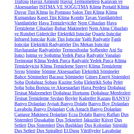
Trafosu
Havuz Ampulü
Havuz Termometresi
Karavan ve
Aksesuarları
ISITMA VE SOĞUTMA
Klima
Portatif Klima
Duvar Tipi Klima
Isı Pompası
Salon Tipi Klima
Klima
Kumandası
Kaset Tipi Klima
Kombi
Tavan Vantilatörleri
Vantilatörler
Hava Temizleyiciler
Nem Cihazları
Hava
Temizleme Cihazları
Buhar Makineleri
Nem Alma Cihazları
ve Rutubet Gidericiler
Elektrikli Isıtıcılar
Quartz Isıtıcılar
Infrared Isıtıcılar
Kule Tipi Isıtıcılar
Yağlı Radyatör
Fanlı
Isıtıcılar
Elektrikli Radyatörler
Dış Mekan Isıtıcılar
Havlupanlar
Radyatörler
Termosifonlar
Şofbenler
Ani Su
Isıtıcı
Isıtma ve Soğutma Yedek Parça
Radyatör Vanaları
Termostat
Klima Yedek Parça
Radyatör Yedek Parça
Klima
Temizleyicisi
Klima Temizleme Spreyi
Klima Temizleme
Sıvısı
Şömine
Şömine Aksesuarları
Elektrikli Şömineler
Bahçe Şömineleri
Bacasız Şömineler
Güneş Enerji Sistemleri
Soba
Doğalgaz Sobası
Kuzine Soba
Elektrikli Soba
Pelet
Soba
Soba Borusu ve Aksesuarları
Hava Perdesi
Doğalgaz
Tesisat Malzemeleri
Doğalgaz Hortumu
Doğalgaz Menfezleri
Tesisat Temizleme Sıvıları
Boyler
Kalorifer Kazanı
BANYO
Banyo Dolapları
Aynalı Banyo Dolabı
Banyo Boy Dolapları
Lavabolu Banyo Dolapları
Çok Amaçlı Banyo Dolapları
Çamaşır Makinesi Dolapları
Ecza Dolabı
Banyo Rafları
Duş
Sistemleri
Duşakabin
Duş Tekneleri
Jakuziler
Küvet
Duş
Setleri
Duş Sistemleri
Duş Başlıkları
Duş Kolonları
Sürgülü
Duş Setleri
Duş Spiralleri
El Duşu
Vitrifiyeler
Lavabolar