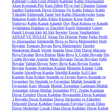
Kabloları
Çoklu Grup Prizleri
Kablolar
Kablo Aksesuarları
Akım Korumalı Priz
Kapı Zilleri
Pil ve Şarj Cihazları
Zaman
Saatleri
Elektronik Devre Elemanı
Fiş
Kablo Pabucu
Kablo
Yüksüğü
Elektronik Tamir Seti
Kablo Düzenleyiciler
Susta
Makaron Kablo
Kablo Klipsi
Klemens
Kroşe
Kablo
Toplayıcı
Kablo Kanalı
Adaptör
Duy
Buat Kutusu ve Kapağı
Aydınlatma Halatları ve Zincirleri
Enerji Sistemleri
Güneş
Paneli
Lityum Akü
Jel Akü
İnverter
Tavan Vantilatörleri
AHŞAP VE İNŞAAT
Ahşap Yer Döşeme
Parke
Parke Profil
ve Aksesuarları
Süpürgelik
Boya ve Boya Malzemeleri
Hobi
Boyaları
Tempare Boyası
Boya Malzemeleri
Tinerler
Maskeleme Bandı
Vernik
Spatula
Hışır Örtü
Duvar Macunu
Boya Fırçaları
Boya Rulosu
Mala
Boya
İç Cephe Boyalar
Dış
Cephe Boyalar
Astarlar
Metal Boyaları
Tavan Boyaları
Yağlı
Boyalar
Yalıtım Boyası
Sprey Boya
Kapı Boyası
Epoksi
Boyalar
Kapılar
Amerikan Kapılar
Melamin Kapılar
Çelik
Kapılar
Akordiyon Kapılar
Sürgülü Kapılar
Acil Çıkış
Kapıları
Kapı Kolları
Seramik ve Fayans
Banyo Seramik ve
Fayansları
Yer Seramik ve Fayansları
Mutfak Seramik ve
Fayansları
Karo
Mozaik
Mutfak Tezgahları
Laminant Mutfak
Tezgahları
Ahşap Mutfak Tezgahları
PVC Zemin Kaplama
Duvar Ürünleri
Duvar Kağıtları
Boyanabilir Duvar Kağıtları
3 Boyutlu Duvar Kağıtları
Duvar Stickerları ve Etiketleri
Dekoratif Duvar Kağıtları
Yapışkanlı Folyolar
Çocuk Odası
Duvar Stickerları
Çocuk Odası Duvar Kağıtları
Duvar Kağıdı