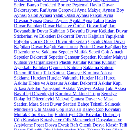
Setleri
Banyo Perdeleri
Bornoz
Peştemal
Havlu
Duvar
Dekorasyonu
Raf
Ayna
Çerçeveli Ayna
Makyaj Aynası
Boy
Aynası
Salon Aynası
Yatak Odası Aynası
Parçalı Ayna
Dresuar Aynası
Duvar Aynası
Ayaklı Ayna
Tablo
Poster
Duvar Panoları
Duvar Halısı ve Örtüsü
Duvar Kağıtları
Boyanabilir Duvar Kağıtları
3 Boyutlu Duvar Kağıtları
Duvar
Stickerları ve Etiketleri
Dekoratif Duvar Kağıtları
Yapışkanlı
Folyolar
Çocuk Odası Duvar Stickerları
Çocuk Odası Duvar
Kağıtları
Duvar Kağıdı Yapıştırıcısı
Poster Duvar Kağıtları
Ev
Düzenleme ve Saklama
Sepetler
Mutfak Sepeti
Çok Amaçlı
Sepetler
Dekoratif Sepetler
Çamaşır Sepetleri
Kutular
Makyaj
Kutusu ve Organizerleri
Plastik Kutular
Kumaş Kutular
Ayakkabı Kutuları
Oyuncak Kutuları
Saklama Kutusu
Dekoratif Kutu
Takı Kutusu
Çamaşır Kurutma Askısı
Saklama Hurçları
Hurçlar
Vakumlu Hurçlar
Halı Hurcu
Askılar
Elbise ve Aksesuar Askıları
Dekoratif Askılar
Kapı
Arkası Askıları
Yapışkanlı Askılar
Vestiyer Askısı
Takı Askısı
Bavul İçi Düzenleyici
Kurutma Makinesi Topu
Şemsiye
Dolap İçi Düzenleyici
Makyaj Çantası
Duvar ve Masa
Saatleri
Masa Saati
Duvar Saatleri
Bahçe Tekstili
Salıncak
Minderleri
Ütü Masası
Çöp Kovaları
Banyo Çöp Kovaları
Mutfak Çöp Kovaları
Endüstriyel Çöp Kovaları
Dolap İçi
Çöp Kovaları
Kırtasiye ve Ofis Malzemeleri
Dosyalama ve
Arşivleme
Poşet Dosya
Evrak Rafı
Çıtçıtlı Dosya
Klasör
Telli