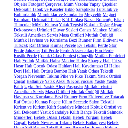
Objeler
Fotoğraf Çerçevesi
Mum
Vazolar
Yapay Çiçekler
Dekoratif Tabak ve Kaseler
Biblo
Şaraplıklar
Tütsülük ve
Buhurdanlık
Mumluklar ve Şamdanlar
Meyvelik
Magnet
Kumbara
Dekoratif Taşlar
Kül Tablası
Nazar Boncuğu
Kitap
Tutucular
Müzik Kutusu
Yatak Tepsisi
Kokulu Taşlar
Ahşap
Dekorasyon Ürünleri
Duvar Süsleri
Cansız Manken
Mutfak
Tekstili
Amerikan Servis
Masa Örtüleri
Mutfak Önlüğü
Mutfak Havlusu ve Kurulama Bezi
Runner
Fırın Eldiveni ve
Tutacak
Raf Örtüsü
Kumaş Peçete
Ev Tekstili
Perde
Stor
Perde
Jaluziler
Tül Perde
Perde Aksesuarları
Fon Perde
Rustik Perde
Çocuk Odası Perdesi
Güneşlik
Mutfak Perdeleri
Halı
Yolluk
Mutfak Halısı
Makine Halısı
Shaggy Halı
Jüt ve
Hasır Halı
Çocuk Odası Halıları
Halı Kaydırmazı
El Halısı
Deri Halı
Halı Örtüsü
Bambu Halı
Yatak Odası Tekstili
Yorgan
Nevresim Takımı
Pike ve Pike Takımı
Yatak Örtüsü
Çarşaf
Battaniye
Yatak Alezi & Koruyucusu
Yastık
Yastık
Kılıfı
Uyku Seti
Yastık Alezi
Paspaslar
Mutfak Tekstili
Amerikan Servis
Masa Örtüleri
Mutfak Önlüğü
Mutfak
Havlusu ve Kurulama Bezi
Runner
Fırın Eldiveni ve Tutacak
Raf Örtüsü
Kumaş Peçete
Kilim
Seccade
Salon Tekstili
Kırlent ve Kırlent Kılıfı
Sandalye Minderi
Koltuk Örtüsü ve
Şalı
Dekoratif Yastık
Sandalye Kılıfı
Bahçe Tekstili
Salıncak
Minderleri
Bebek Odası Tekstili
Bebek Yorganı
Bebek
Çarşafı
Bebek Nevresim Takımı
Bebek Battaniyesi
Bebek
Uyku Seti
Banyo Tekstil
Banyo Paspasları
Banyo Bakım