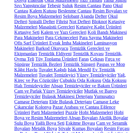
Dosya
Etiketlik
Okul Malzemeleri
Yazı Tahtası
Tahta Silgisi
Sıvı Yapıştırıcılar
Tebeşir
Suluk
Resim Çantası
Pano
Okul
Çantası
Kalem Kutusu
Beslenme Çantası
Resim Boyaları ve
Resim Boya Malzemeleri
Selobant
Ajanda
Defter
Okul
Defteri
Spiralli Defter
Fihrist
Not Defteri
Bloknot
Kırtasiye
Malzemeleri
Masaüstü Gereçleri
Kırtasiye Kağıt Ürünleri
Kırtasiye Seti
Kalem ve Yazı Gereçleri
Koli Bandı Makinesi
Para Makineleri
Para Çekmeceleri
Para Sayma Makineleri
Ofis Sarf Ürünleri
Evrak İmha Makineleri
Laminasyon
Makineleri
Barkod Okuyucu
Temizlik Gereçleri ve
Ekipmanları
Temizlik Eldiveni
Temizlik Kovası
Temizlik,
Ovma Teli
Tüy Toplama Ürünleri
Faraş
Çekpas
Fırça ve
Süpürge
Temizlik Bezleri
Temizlik Süngeri
Paspas ve Mop
Kâğıt Havlu
Tuvalet Kağıdı
Islak Mendil
Ev Temizlik
Malzemeleri
Tuvalet Temizleyici
Yüzey Temizleyiciler
Yağ,
Kireç ve Pas Çözücüler
Çubuklu Oda Kokusu
Oda Kokusu
Halı Temizleyiciler
Ahşap Temizleyiciler ve Bakım Ürünleri
Cam ve Parlak Yüzey Temizleyiciler
Mutfak ve Banyo
Temizleyiciler
Bulaşık Makinesi Deterjanı
Yumuşatıcı
Çamaşır Deterjanı
Elde Bulaşık Deterjanı
Çamaşır Leke
Çıkarıcılar
Kolonya
Pazar Arabası ve Çantası
Eğlence
Ürünleri
Parti Malzemeleri
Puzzle
Hobi Malzemeleri
Hobi
Boya ve Resim Malzemeleri
Ahşap Boyaları
Akrilik Boyalar
Sulu Boya
Yağlı Boya Seti
Eskitme Boyası
Cam ve Seramik
Boyaları
Metalik Boya
Şövale
Kumaş Boyaları
Resim Fırçası