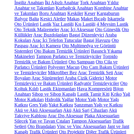
İngiliz Anahtarı
İki Ağızlı Anahtar
Tork Anahtarı
Yıldız
Anahtar ve Takımları
Kurbağcık Anahtarı
Kombine Anahtar
ve Takımları
Boru Anahtarı
Keskiler
Keser
Kargaburun
Balyoz
Balta
Kesici Aletler
Makas
Maket Bıçağı
Iskarpela
Oto Ürünleri
Lastik
Yaz Lastiği
Kış Lastiği
4 Mevsim Lastik
Oto Teknik Malzemeler
Araç İçi Aksesuar
Oto Güneşlik
Oto
Küllükler
Araç Buzdolapları
Bagaj Düzenleyici
Araba
Kokuları
Araç İçi Telefon Tutucular
Bagaj Havuzu
Oto
Paspası
Araç İçi Kamera
Oto Multimedya ve Görüntü
Sistemleri
Oto Bakım Temizlik Ürünleri
Basınçlı Yıkama
Makineleri
Tampon Parlatıcı ve Temizleyiciler
Torpido
Temizlik ve Bakım Ürünleri
Oto Şampuan
Oto Cila ve
Parlatıcı Ürünleri
Polyester Macun
Oto Cam Bakım Ürünleri
ve Temizleyiciler
Mikrofiber Bez
Araç Temizlik Seti
Araç
Boyaları
Araç Süpürgeleri
Araba Çizik Giderici
Motor
Temizleyici ve Bakım Ürünleri
Radyatör Temizleyiciler
Oto
Koltuk Kılıfı
Lastik Ekipmanları
Hava Kompresörü
Bijon
Anahtarı
Sibop ve Sibop Kapağı
Lastik Tamir Kiti
Kriko
Yağ
Motor Katkıları
Hidrolik Yağlar
Motor Yağı
Motor Yağı
Katkısı
Gres Yağı
Yakıt Katkısı
Şanzıman Yağı ve Katkısı
Akü ve Akü Aksesuarları
Akü
Akü Şarj Cihazları
Akü
Takviye Kablosu
Araç Dış Aksesuar
Plaka Aksesuarları
Silecek
Yan ve Tavan Çıtaları
Tampon Aksesuarları
Trafik
Setleri
Oto Brandaları
Vinç ve Vinç Aksesuarları
Jant ve Jant
Kapağı
Trafik Ürünleri
Oto Projektör
Diğer Trafik Ürünleri