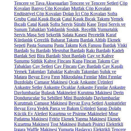
Tencere ve Tava Aksesuarları
Tencere ve Tencere Setleri
Çöp
Kovaları
Banyo Çöp Kovaları
Mutfak Çöp Kovaları
Endüstriyel Çöp Kovaları
Dolap İçi Çöp Kovaları
Sofra
Grubu
Çatal,Kaşık,Bıçak
Çatal Kaşık Bıçak Takımı
Yemek
Bıçağı
Çatal
Kaşık
Sofra Servis
Sürahi
Kase
Tepsi
Servis ve
Sunum Tabakları
Yağdanlık
Sosluk, Reçellik
Yumurtalık
Servis Maşa Seti
Şekerlik
Salata Kasesi
Peçetelik
Karaf
Kürdanlık
Çerezlik
Baharat Takımı
Bardak Altlığı
Ekmek
Sepeti
Pasta Sunumu
Pasta Takımı
Kek Fanusu
Bardak
Viski
Bardağı
Su Bardağı
Meşrubat Bardağı
Rakı Bardağı
Kadeh
Bardak Seti
Bira Bardağı
Shot Bardağı
Çay ve Kahve
Sunumu
Sütlük
Kahve Fincanı
Kupa
Fincan Takımı
Çay
Tabakları
Çay Setleri
Çay Fincanı
Çay Bardağı
Çay Kaşığı
Yemek Takımları
Tabaklar
Kahvaltı Takımları
Suluk ve
Matara
Beyaz Eşya
Fırın
Mikrodalga Fırınlar
Mini Fırınlar
Buzdolabı
Çamaşır Makinesi
Ocak
Ankastre Ürünleri
Ankastre Setler
Ankastre Ocaklar
Ankastre Fırınlar
Ankastre
Davlumbazlar
Bulaşık Makineleri
Kurutma Makinesi
Derin
Dondurucular
Su Sebilleri
Mini Buzdolabı
Davlumbazlar
Kurutmalı Çamaşır Makinesi
Beyaz Eşya Setleri
Aspiratörler
Beyaz Eşya Yedek Parça ve Bakım Ürünleri
Şarap Dolabı
Küçük Ev Aletleri
Kızartma ve Pişirme Makineleri
Mısır
Patlatma Makinesi
Fritöz
Ekmek Yapma Makinesi
Ekmek
Kızartma Makinesi
Tost Makinesi
Buharlı Pişirici
Elektrikli
Izgara
Waffle Makinesi
Yumurta Haşlayıcı
Elektrikli Tencere