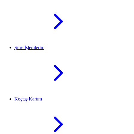
Şifre İşlemlerim
Koçtaş Kartım