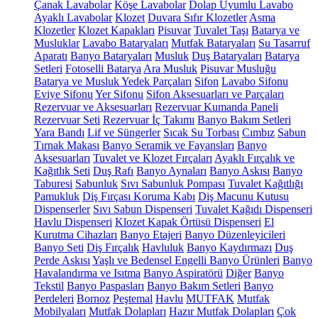
Çanak Lavabolar
Köşe Lavabolar
Dolap Uyumlu Lavabo
Ayaklı Lavabolar
Klozet
Duvara Sıfır Klozetler
Asma
Klozetler
Klozet Kapakları
Pisuvar
Tuvalet Taşı
Batarya ve
Musluklar
Lavabo Bataryaları
Mutfak Bataryaları
Su Tasarruf
Aparatı
Banyo Bataryaları
Musluk
Duş Bataryaları
Batarya
Setleri
Fotoselli Batarya
Ara Musluk
Pisuvar Musluğu
Batarya ve Musluk Yedek Parçaları
Sifon
Lavabo Sifonu
Eviye Sifonu
Yer Sifonu
Sifon Aksesuarları ve Parçaları
Rezervuar ve Aksesuarları
Rezervuar Kumanda Paneli
Rezervuar Seti
Rezervuar İç Takımı
Banyo Bakım Setleri
Yara Bandı
Lif ve Süngerler
Sıcak Su Torbası
Cımbız
Sabun
Tırnak Makası
Banyo Seramik ve Fayansları
Banyo
Aksesuarları
Tuvalet ve Klozet Fırçaları
Ayaklı Fırçalık ve
Kağıtlık Seti
Duş Rafı
Banyo Aynaları
Banyo Askısı
Banyo
Taburesi
Sabunluk
Sıvı Sabunluk Pompası
Tuvalet Kağıtlığı
Pamukluk
Diş Fırçası Koruma Kabı
Diş Macunu Kutusu
Dispenserler
Sıvı Sabun Dispenseri
Tuvalet Kağıdı Dispenseri
Havlu Dispenseri
Klozet Kapak Örtüsü Dispenseri
El
Kurutma Cihazları
Banyo Etajeri
Banyo Düzenleyicileri
Banyo Seti
Diş Fırçalık
Havluluk
Banyo Kaydırmazı
Duş
Perde Askısı
Yaşlı ve Bedensel Engelli Banyo Ürünleri
Banyo
Havalandırma ve Isıtma
Banyo Aspiratörü
Diğer
Banyo
Tekstil
Banyo Paspasları
Banyo Bakım Setleri
Banyo
Perdeleri
Bornoz
Peştemal
Havlu
MUTFAK
Mutfak
Mobilyaları
Mutfak Dolapları
Hazır Mutfak Dolapları
Çok