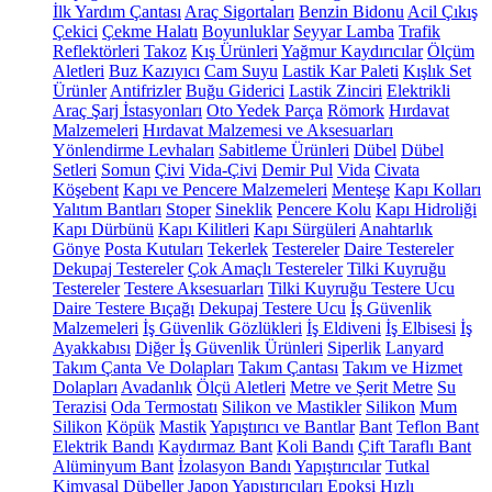
İlk Yardım Çantası
Araç Sigortaları
Benzin Bidonu
Acil Çıkış
Çekici
Çekme Halatı
Boyunluklar
Seyyar Lamba
Trafik
Reflektörleri
Takoz
Kış Ürünleri
Yağmur Kaydırıcılar
Ölçüm
Aletleri
Buz Kazıyıcı
Cam Suyu
Lastik Kar Paleti
Kışlık Set
Ürünler
Antifrizler
Buğu Giderici
Lastik Zinciri
Elektrikli
Araç Şarj İstasyonları
Oto Yedek Parça
Römork
Hırdavat
Malzemeleri
Hırdavat Malzemesi ve Aksesuarları
Yönlendirme Levhaları
Sabitleme Ürünleri
Dübel
Dübel
Setleri
Somun
Çivi
Vida-Çivi
Demir Pul
Vida
Civata
Köşebent
Kapı ve Pencere Malzemeleri
Menteşe
Kapı Kolları
Yalıtım Bantları
Stoper
Sineklik
Pencere Kolu
Kapı Hidroliği
Kapı Dürbünü
Kapı Kilitleri
Kapı Sürgüleri
Anahtarlık
Gönye
Posta Kutuları
Tekerlek
Testereler
Daire Testereler
Dekupaj Testereler
Çok Amaçlı Testereler
Tilki Kuyruğu
Testereler
Testere Aksesuarları
Tilki Kuyruğu Testere Ucu
Daire Testere Bıçağı
Dekupaj Testere Ucu
İş Güvenlik
Malzemeleri
İş Güvenlik Gözlükleri
İş Eldiveni
İş Elbisesi
İş
Ayakkabısı
Diğer İş Güvenlik Ürünleri
Siperlik
Lanyard
Takım Çanta Ve Dolapları
Takım Çantası
Takım ve Hizmet
Dolapları
Avadanlık
Ölçü Aletleri
Metre ve Şerit Metre
Su
Terazisi
Oda Termostatı
Silikon ve Mastikler
Silikon
Mum
Silikon
Köpük
Mastik
Yapıştırıcı ve Bantlar
Bant
Teflon Bant
Elektrik Bandı
Kaydırmaz Bant
Koli Bandı
Çift Taraflı Bant
Alüminyum Bant
İzolasyon Bandı
Yapıştırıcılar
Tutkal
Kimyasal Dübeller
Japon Yapıştırıcıları
Epoksi
Hızlı