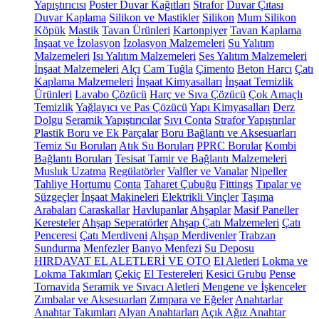
Yapıştırıcısı
Poster Duvar Kağıtları
Strafor
Duvar Çıtası
Duvar Kaplama
Silikon ve Mastikler
Silikon
Mum Silikon
Köpük
Mastik
Tavan Ürünleri
Kartonpiyer
Tavan Kaplama
İnşaat ve İzolasyon
İzolasyon Malzemeleri
Su Yalıtım
Malzemeleri
Isı Yalıtım Malzemeleri
Ses Yalıtım Malzemeleri
İnşaat Malzemeleri
Alçı
Cam Tuğla
Çimento
Beton Harcı
Çatı
Kaplama Malzemeleri
İnşaat Kimyasalları
İnşaat Temizlik
Ürünleri
Lavabo Çözücü
Harç ve Sıva Çözücü
Çok Amaçlı
Temizlik
Yağlayıcı ve Pas Çözücü
Yapı Kimyasalları
Derz
Dolgu
Seramik Yapıştırıcılar
Sıvı Conta
Strafor Yapıştırılar
Plastik Boru ve Ek Parçalar
Boru Bağlantı ve Aksesuarları
Temiz Su Boruları
Atık Su Boruları
PPRC Borular
Kombi
Bağlantı Boruları
Tesisat Tamir ve Bağlantı Malzemeleri
Musluk Uzatma
Regülatörler
Valfler ve Vanalar
Nipeller
Tahliye Hortumu
Conta
Taharet Çubuğu
Fittings
Tıpalar ve
Süzgeçler
İnşaat Makineleri
Elektrikli Vinçler
Taşıma
Arabaları
Caraskallar
Havlupanlar
Ahşaplar
Masif Paneller
Keresteler
Ahşap Seperatörler
Ahşap Çatı Malzemeleri
Çatı
Penceresi
Çatı Merdiveni
Ahşap Merdivenler
Trabzan
Sundurma
Menfezler
Banyo Menfezi
Su Deposu
HIRDAVAT EL ALETLERİ VE OTO
El Aletleri
Lokma ve
Lokma Takımları
Çekiç
El Testereleri
Kesici Grubu
Pense
Tornavida
Seramik ve Sıvacı Aletleri
Mengene ve İşkenceler
Zımbalar ve Aksesuarları
Zımpara ve Eğeler
Anahtarlar
Anahtar Takımları
Alyan Anahtarları
Açık Ağız Anahtar