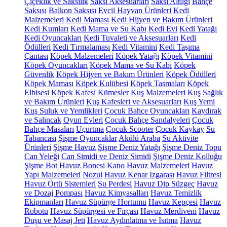
Çiçeklik ve Saksılık
Saksı Aksesuarları
Saksı Altlığı
Bahçe
Saksısı
Balkon Saksısı
Evcil Hayvan Ürünleri
Kedi
Malzemeleri
Kedi Maması
Kedi Hijyen ve Bakım Ürünleri
Kedi Kumları
Kedi Mama ve Su Kabı
Kedi Evi
Kedi Yatağı
Kedi Oyuncakları
Kedi Tuvaleti ve Aksesuarları
Kedi
Ödülleri
Kedi Tırmalaması
Kedi Vitamini
Kedi Taşıma
Çantası
Köpek Malzemeleri
Köpek Yatağı
Köpek Vitamini
Köpek Oyuncakları
Köpek Mama ve Su Kabı
Köpek
Güvenlik
Köpek Hijyen ve Bakım Ürünleri
Köpek Ödülleri
Köpek Maması
Köpek Kulübesi
Köpek Tasmaları
Köpek
Elbisesi
Köpek Kafesi
Kümesler
Kuş Malzemeleri
Kuş Sağlık
ve Bakım Ürünleri
Kuş Kafesleri ve Aksesuarları
Kuş Yemi
Kuş Suluk ve Yemlikleri
Çocuk Bahçe Oyuncakları
Kaydırak
ve Salıncak
Oyun Evleri
Çocuk Bahçe Sandalyeleri
Çocuk
Bahçe Masaları
Uçurtma
Çocuk Scooter
Çocuk Kaykay
Su
Tabancası
Şişme Oyuncaklar
Akülü Araba
Su Aktivite
Ürünleri
Şişme Havuz
Şişme Deniz Yatağı
Şişme Deniz Topu
Can Yeleği
Can Simidi ve Deniz Simidi
Şişme Deniz Kolluğu
Şişme Bot
Havuz Bonesi
Kano
Havuz Malzemeleri
Havuz
Yapı Malzemeleri
Nozul
Havuz Kenar Izgarası
Havuz Filtresi
Havuz Örtü Sistemleri
Su Perdesi
Havuz Dip Süzgeç
Havuz
ve Dozaj Pompası
Havuz Kimyasalları
Havuz Temizlik
Ekipmanları
Havuz Süpürge Hortumu
Havuz Kepçesi
Havuz
Robotu
Havuz Süpürgesi ve Fırçası
Havuz Merdiveni
Havuz
Duşu ve Masaj Jeti
Havuz Aydınlatma ve Isıtma
Havuz