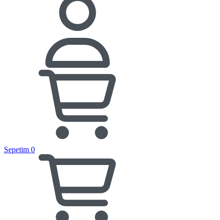
Sepetim
0