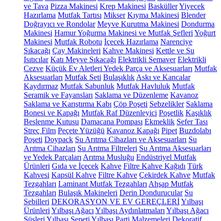
ve Tava
Pizza Makinesi
Krep Makinesi
Basküller
Yiyecek
Hazırlama
Mutfak Tartısı
Mikser
Kıyma Makinesi
Blender
Doğrayıcı ve Rondolar
Meyve Kurutma Makinesi
Dondurma
Makinesi
Hamur Yoğurma Makinesi ve Mutfak Şefleri
Yoğurt
Makinesi
Mutfak Robotu
İçecek Hazırlama
Narenciye
Sıkacağı
Çay Makineleri
Kahve Makinesi
Kettle ve Su
Isıtıcılar
Katı Meyve Sıkacağı
Elektrikli Semaver
Elektrikli
Cezve
Küçük Ev Aletleri Yedek Parça ve Aksesuarları
Mutfak
Aksesuarları
Mutfak Seti
Bulaşıklık
Askı ve Kancalar
Kaydırmaz
Mutfak Sabunluk
Mutfak Havluluk
Mutfak
Seramik ve Fayansları
Saklama ve Düzenleme
Kavanoz
Saklama ve Karıştırma Kabı
Çöp Poşeti
Sebzelikler
Saklama
Bonesi ve Kapağı
Mutfak Raf Düzenleyici
Poşetlik
Kaşıklık
Beslenme Kutusu
Damacana Pompası
Ekmeklik
Sefer Tası
Streç Film
Peçete Yüzüğü
Kavanoz Kapağı
Pipet
Buzdolabı
Poşeti
Doypack
Su Arıtma Cihazları ve Aksesuarları
Su
Arıtma Cihazları
Su Arıtma Filtreleri
Su Arıtma Aksesuarları
ve Yedek Parçaları
Arıtma Musluğu
Endüstriyel Mutfak
Ürünleri
Gıda ve İçecek
Kahve
Filtre Kahve Kağıdı
Türk
Kahvesi
Kapsül Kahve
Filtre Kahve
Çekirdek Kahve
Mutfak
Tezgahları
Laminant Mutfak Tezgahları
Ahşap Mutfak
Tezgahları
Bulaşık Makineleri
Derin Dondurucular
Su
Sebilleri
DEKORASYON VE EV GEREÇLERİ
Yılbaşı
Ürünleri
Yılbaşı Ağacı
Yılbaşı Aydınlatmaları
Yılbaşı Ağacı
Süsleri
Yılbaşı Sepeti
Yılbaşı Parti Malzemeleri
Dekoratif