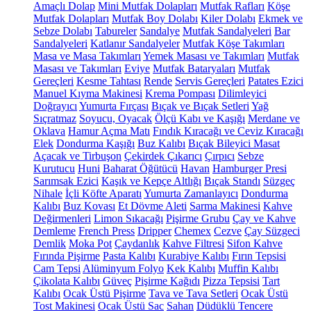
Amaçlı Dolap
Mini Mutfak Dolapları
Mutfak Rafları
Köşe
Mutfak Dolapları
Mutfak Boy Dolabı
Kiler Dolabı
Ekmek ve
Sebze Dolabı
Tabureler
Sandalye
Mutfak Sandalyeleri
Bar
Sandalyeleri
Katlanır Sandalyeler
Mutfak Köşe Takımları
Masa ve Masa Takımları
Yemek Masası ve Takımları
Mutfak
Masası ve Takımları
Eviye
Mutfak Bataryaları
Mutfak
Gereçleri
Kesme Tahtası
Rende
Servis Gereçleri
Patates Ezici
Manuel Kıyma Makinesi
Krema Pompası
Dilimleyici
Doğrayıcı
Yumurta Fırçası
Bıçak ve Bıçak Setleri
Yağ
Sıçratmaz
Soyucu, Oyacak
Ölçü Kabı ve Kaşığı
Merdane ve
Oklava
Hamur Açma Matı
Fındık Kıracağı ve Ceviz Kıracağı
Elek
Dondurma Kaşığı
Buz Kalıbı
Bıçak Bileyici Masat
Açacak ve Tirbuşon
Çekirdek Çıkarıcı
Çırpıcı
Sebze
Kurutucu
Huni
Baharat Öğütücü
Havan
Hamburger Presi
Sarımsak Ezici
Kaşık ve Kepçe Altlığı
Bıçak Standı
Süzgeç
Nihale
İçli Köfte Aparatı
Yumurta Zamanlayıcı
Dondurma
Kalıbı
Buz Kovası
Et Dövme Aleti
Sarma Makinesi
Kahve
Değirmenleri
Limon Sıkacağı
Pişirme Grubu
Çay ve Kahve
Demleme
French Press
Dripper
Chemex
Cezve
Çay Süzgeci
Demlik
Moka Pot
Çaydanlık
Kahve Filtresi
Sifon Kahve
Fırında Pişirme
Pasta Kalıbı
Kurabiye Kalıbı
Fırın Tepsisi
Cam Tepsi
Alüminyum Folyo
Kek Kalıbı
Muffin Kalıbı
Çikolata Kalıbı
Güveç
Pişirme Kağıdı
Pizza Tepsisi
Tart
Kalıbı
Ocak Üstü Pişirme
Tava ve Tava Setleri
Ocak Üstü
Tost Makinesi
Ocak Üstü Sac
Sahan
Düdüklü Tencere