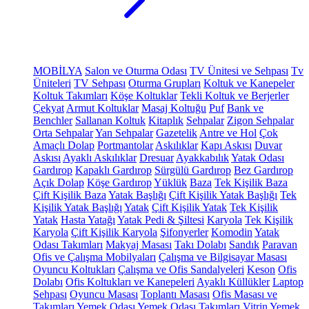
MOBİLYA
Salon ve Oturma Odası
TV Ünitesi ve Sehpası
Tv
Üniteleri
TV Sehpası
Oturma Grupları
Koltuk ve Kanepeler
Koltuk Takımları
Köşe Koltuklar
Tekli Koltuk ve Berjerler
Çekyat
Armut Koltuklar
Masaj Koltuğu
Puf
Bank ve
Benchler
Sallanan Koltuk
Kitaplık
Sehpalar
Zigon Sehpalar
Orta Sehpalar
Yan Sehpalar
Gazetelik
Antre ve Hol
Çok
Amaçlı Dolap
Portmantolar
Askılıklar
Kapı Askısı
Duvar
Askısı
Ayaklı Askılıklar
Dresuar
Ayakkabılık
Yatak Odası
Gardırop
Kapaklı Gardırop
Sürgülü Gardırop
Bez Gardırop
Açık Dolap
Köşe Gardırop
Yüklük
Baza
Tek Kişilik Baza
Çift Kişilik Baza
Yatak Başlığı
Çift Kişilik Yatak Başlığı
Tek
Kişilik Yatak Başlığı
Yatak
Çift Kişilik Yatak
Tek Kişilik
Yatak
Hasta Yatağı
Yatak Pedi & Şiltesi
Karyola
Tek Kişilik
Karyola
Çift Kişilik Karyola
Şifonyerler
Komodin
Yatak
Odası Takımları
Makyaj Masası
Takı Dolabı
Sandık
Paravan
Ofis ve Çalışma Mobilyaları
Çalışma ve Bilgisayar Masası
Oyuncu Koltukları
Çalışma ve Ofis Sandalyeleri
Keson
Ofis
Dolabı
Ofis Koltukları ve Kanepeleri
Ayaklı Küllükler
Laptop
Sehpası
Oyuncu Masası
Toplantı Masası
Ofis Masası ve
Takımları
Yemek Odası
Yemek Odası Takımları
Vitrin
Yemek