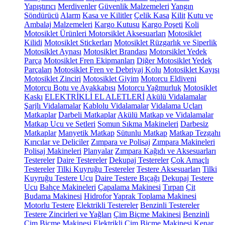
Yapıştırıcı
Merdivenler
Güvenlik Malzemeleri
Yangın
Söndürücü
Alarm
Kasa ve Kilitler
Çelik Kasa
Kilit
Kutu ve
Ambalaj Malzemeleri
Kargo Kutusu
Kargo Poşeti
Koli
Motosiklet Ürünleri
Motorsiklet Aksesuarları
Motosiklet
Kilidi
Motosiklet Stickerları
Motosiklet Rüzgarlık ve Siperlik
Motosiklet Aynası
Motosiklet Brandası
Motorsiklet Yedek
Parça
Motosiklet Fren Ekipmanları
Diğer Motosiklet Yedek
Parçaları
Motosiklet Fren ve Debriyaj Kolu
Motosiklet Kayışı
Motosiklet Zinciri
Motosiklet Giyim
Motorcu Eldiveni
Motorcu Botu ve Ayakkabısı
Motorcu Yağmurluk
Motosiklet
Kaskı
ELEKTRİKLİ EL ALETLERİ
Akülü Vidalamalar
Şarjlı Vidalamalar
Kablolu Vidalamalar
Vidalama Uçları
Matkaplar
Darbeli Matkaplar
Akülü Matkap ve Vidalamalar
Matkap Ucu ve Setleri
Somun Sıkma Makineleri
Darbesiz
Matkaplar
Manyetik Matkap
Sütunlu Matkap
Matkap Tezgahı
Kırıcılar ve Deliciler
Zımpara ve Polisaj
Zımpara Makineleri
Polisaj Makineleri
Planyalar
Zımpara Kağıdı ve Aksesuarları
Testereler
Daire Testereler
Dekupaj Testereler
Çok Amaçlı
Testereler
Tilki Kuyruğu Testereler
Testere Aksesuarları
Tilki
Kuyruğu Testere Ucu
Daire Testere Bıçağı
Dekupaj Testere
Ucu
Bahçe Makineleri
Çapalama Makinesi
Tırpan
Çit
Budama Makinesi
Hidrofor
Yaprak Toplama Makinesi
Motorlu Testere
Elektrikli Testereler
Benzinli Testereler
Testere Zincirleri ve Yağları
Çim Biçme Makinesi
Benzinli
Çim Biçme Makinesi
Elektrikli Çim Biçme Makinesi
Kenar