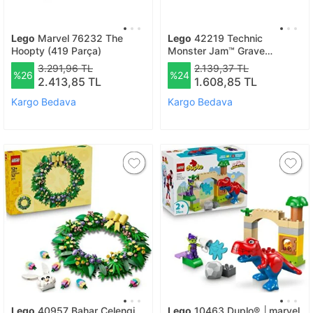
Lego
Marvel 76232 The
Lego
42219 Technic
Hoopty (419 Parça)
Monster Jam™ Grave
Digger™ Ateş Ve Buz
3.291,96 TL
2.139,37 TL
%26
%24
2.413,85 TL
1.608,85 TL
Kargo Bedava
Kargo Bedava
Lego
40957 Bahar Çelengi
Lego
10463 Duplo® │marvel