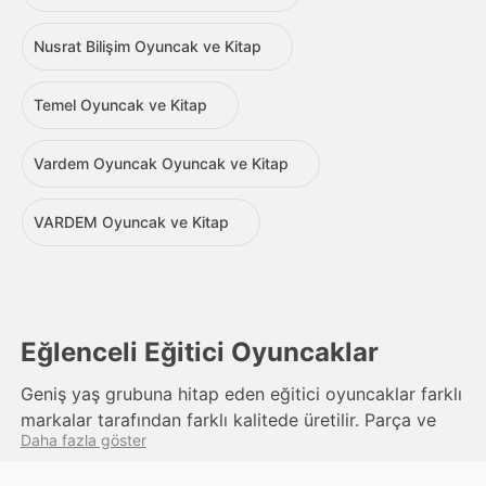
Nusrat Bilişim Oyuncak ve Kitap
Temel Oyuncak ve Kitap
Vardem Oyuncak Oyuncak ve Kitap
VARDEM Oyuncak ve Kitap
Eğlenceli Eğitici Oyuncaklar
Geniş yaş grubuna hitap eden eğitici oyuncaklar farklı
markalar tarafından farklı kalitede üretilir. Parça ve
Daha fazla göster
set şeklinde satışa sunulan eğitici oyuncaklar bebeklik
döneminden itibaren oynamaya uygunluk gösterir.