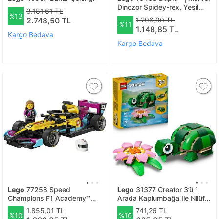
Dinozor Spidey-rex, Yeşil
3.181,61 TL
%13
Goblin’e Karşı
2.748,50 TL
1.296,90 TL
%11
1.148,85 TL
Kargo Bedava
Kargo Bedava
Lego
77258 Speed
Lego
31377 Creator 3’ü 1
Champions F1 Academy™
Arada Kaplumbağa Ile Nilüfer
Lego® Yarış Arabası
Çiçeği
1.855,01 TL
741,26 TL
%10
%10