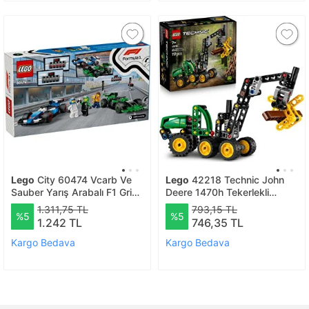
Lego
City 60474 Vcarb Ve
Lego
42218 Technic John
Sauber Yarış Arabalı F1 Gridi
Deere 1470h Tekerlekli
(313 Parça)
Orman Makinesi
1.311,75 TL
793,15 TL
%5
%5
1.242 TL
746,35 TL
Kargo Bedava
Kargo Bedava