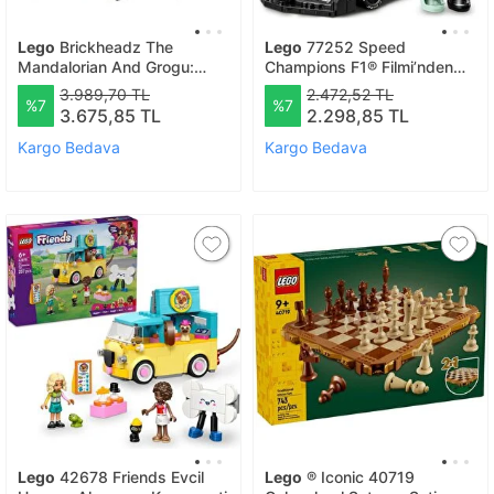
Lego
Brickheadz The
Lego
77252 Speed
Mandalorian And Grogu:
Champions F1® Filmi’nden
Allies & Villains 40856
Apxgp Team Yarış Arabası -
3.989,70 TL
2.472,52 TL
%7
%7
10 Yaş Ve Üzeri Çocuklar
3.675,85 TL
2.298,85 TL
Için Yaratıcı Oyuncak Yapım
Seti (2
Kargo Bedava
Kargo Bedava
Lego
42678 Friends Evcil
Lego
® Iconic 40719