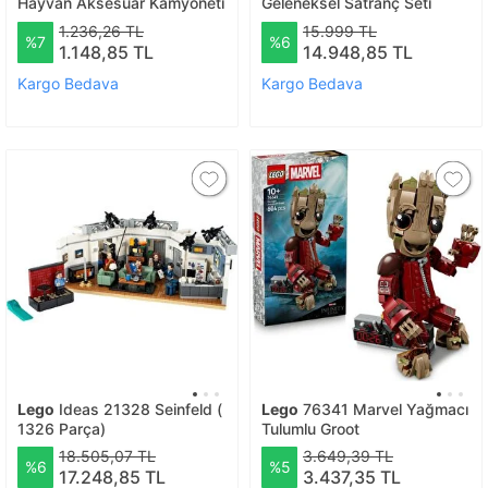
Hayvan Aksesuar Kamyoneti
Geleneksel Satranç Seti
1.236,26 TL
15.999 TL
%7
%6
1.148,85 TL
14.948,85 TL
Kargo Bedava
Kargo Bedava
Lego
Ideas 21328 Seinfeld (
Lego
76341 Marvel Yağmacı
1326 Parça)
Tulumlu Groot
18.505,07 TL
3.649,39 TL
%6
%5
17.248,85 TL
3.437,35 TL