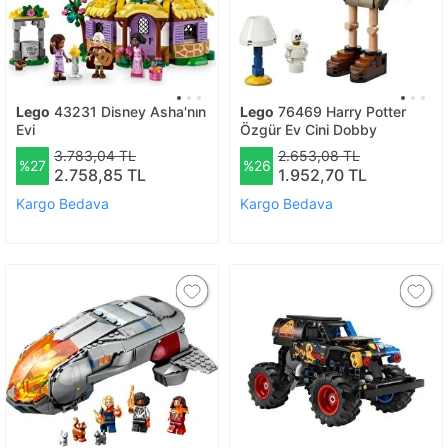
Lego
43231 Disney Asha'nın
Lego
76469 Harry Potter
Evi
Özgür Ev Cini Dobby
3.783,04 TL
2.653,08 TL
%27
%26
2.758,85 TL
1.952,70 TL
Kargo Bedava
Kargo Bedava