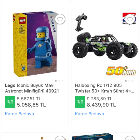
Lego
Iconic Büyük Mavi
Haiboxing Rc 1/12 905
Astronot Minifigürü 40921
Twister 50+ Km/h Sürat 4x4
Uzaktan Kumandalı Rc
5.567,51 TL
9.283,89 TL
%9
%9
Model Araba Rtr Elektrikli
5.058,85 TL
8.439,90 TL
4wd Offroad Truck (yeşil)
Kargo Bedava
Kargo Bedava