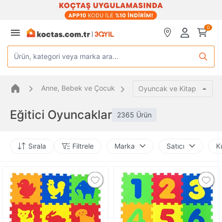
0
Ürün, kategori veya marka ara...
Anne, Bebek ve Çocuk
Oyuncak ve Kitap
Eğitici Oyuncaklar
2365 Ürün
Sırala
Filtrele
Marka
Satıcı
Ku