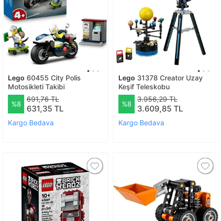
Lego
60455 City Polis
Lego
31378 Creator Uzay
Motosikleti Takibi
Keşif Teleskobu
691,76 TL
3.956,29 TL
%8
%8
631,35 TL
3.609,85 TL
Kargo Bedava
Kargo Bedava