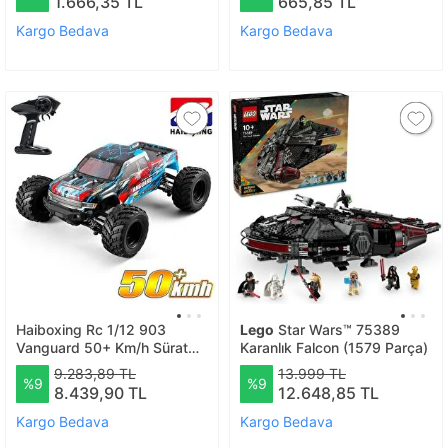
1.666,35 TL
665,85 TL
Kargo Bedava
Kargo Bedava
Haiboxing Rc 1/12 903
Lego
Star Wars™ 75389
Vanguard 50+ Km/h Sürat
Karanlık Falcon (1579 Parça)
4x4 Uzaktan Kumandalı Rc
9.283,89 TL
13.999 TL
%9
%9
Model Araba Rtr Elektrikli
8.439,90 TL
12.648,85 TL
4wd Offroad Truck (mavi)
Kargo Bedava
Kargo Bedava