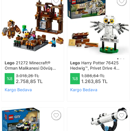
Lego
21272 Minecraft®
Lego
Harry Potter 76425
Orman Malikanesi Dövüş
Hedwig™, Privet Drive 4
Ringi
Numara’da (336 Parça)
3.018,26 TL
1.386,64 TL
%8
%8
2.758,85 TL
1.263,85 TL
Kargo Bedava
Kargo Bedava