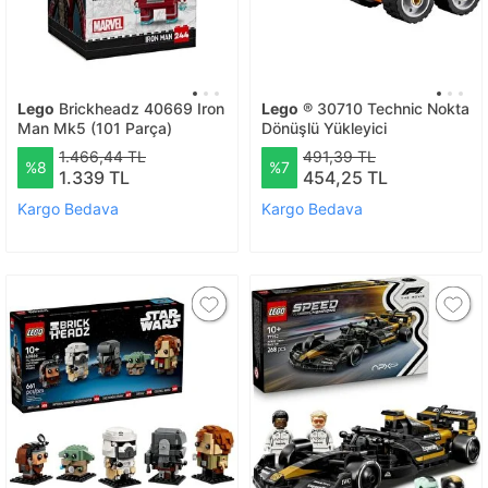
Lego
Brickheadz 40669 Iron
Lego
® 30710 Technic Nokta
Man Mk5 (101 Parça)
Dönüşlü Yükleyici
1.466,44 TL
491,39 TL
%8
%7
1.339 TL
454,25 TL
Kargo Bedava
Kargo Bedava