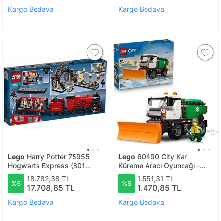
Kargo Bedava
Kargo Bedava
Lego
Harry Potter 75955
Lego
60490 City Kar
Hogwarts Express (801
Küreme Aracı Oyuncağı -
Parça)
Sürücü Minifigürlü Model
18.782,38 TL
1.551,31 TL
%5
%5
Kamyon Yapım Seti
17.708,85 TL
1.470,85 TL
Kargo Bedava
Kargo Bedava