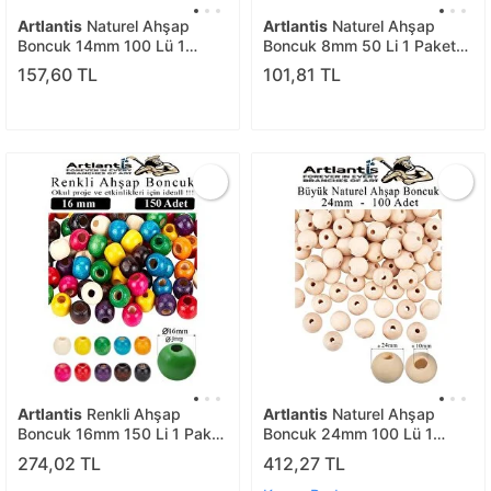
Artlantis
Naturel Ahşap
Artlantis
Naturel Ahşap
Boncuk 14mm 100 Lü 1
Boncuk 8mm 50 Li 1 Paket
Paket Ham Boyanabilir
Ham Boyanabilir Ahşap
157,60 TL
101,81 TL
Ahşap Yuvarlak Doğal
Yuvarlak Doğal Boncuklar
Boncuklar Takı Tasarım
Takı Tasarım Ektinlik Kreş
Ektinlik Kreş Okul
Okul
Artlantis
Renkli Ahşap
Artlantis
Naturel Ahşap
Boncuk 16mm 150 Li 1 Paket
Boncuk 24mm 100 Lü 1
Renkli Ahşap Boyalı Yuvarlak
Paket Ham Boyanabilir
274,02 TL
412,27 TL
Doğal Boncuklar Saç Takı
Ahşap Yuvarlak Doğal