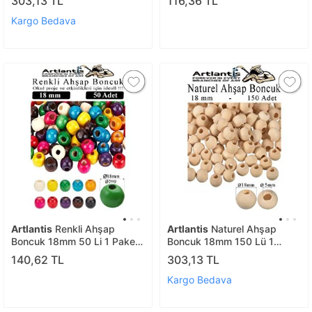
303,13 TL
116,36 TL
Doğal Boncuklar Saç Takı
Yuvarlak Doğal Boncuklar
Tasarım Ektinlik Kreş Okul
Takı Tasarım Ektinlik Kreş
Kargo Bedava
Okul
Artlantis
Renkli Ahşap
Artlantis
Naturel Ahşap
Boncuk 18mm 50 Li 1 Paket
Boncuk 18mm 150 Lü 1
Renkli Ahşap Boyalı Yuvarlak
Paket Ham Boyanabilir
140,62 TL
303,13 TL
Doğal Boncuklar Saç Takı
Ahşap Yuvarlak Doğal
Tasarım Ektinlik Kreş Okul
Boncuklar Takı Tasarım
Kargo Bedava
Ektinlik Kreş Okul