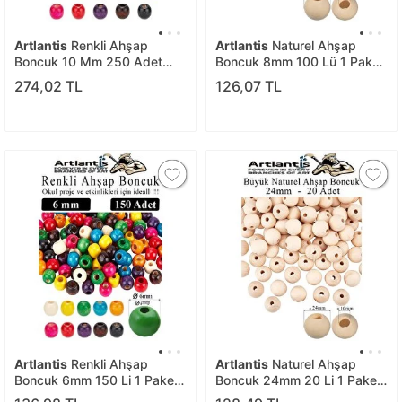
Artlantis
Renkli Ahşap
Artlantis
Naturel Ahşap
Boncuk 10 Mm 250 Adet
Boncuk 8mm 100 Lü 1 Paket
Renkli Tahta Boncuk El İşi
Ham Boyanabilir Ahşap
274,02 TL
126,07 TL
Okul Öncesi Kreş Anasınıfı
Yuvarlak Doğal Boncuklar
Proje Tasarım Ödev Elişi
Takı Tasarım Ektinlik Kreş
Okul
Artlantis
Renkli Ahşap
Artlantis
Naturel Ahşap
Boncuk 6mm 150 Li 1 Paket
Boncuk 24mm 20 Li 1 Paket
Renkli Ahşap Boyalı Yuvarlak
Ham Boyanabilir Ahşap