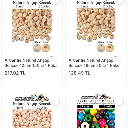
Artlantis
Naturel Ahşap
Artlantis
Naturel Ahşap
Boncuk 12mm 150 Li 1 Paket
Boncuk 16mm 50 Li 1 Paket
Ham Boyanabilir Ahşap
Ham Boyanabilir Ahşap
217,02 TL
128,49 TL
Yuvarlak Doğal Boncuklar
Yuvarlak Doğal Boncuklar
Takı Tasarım Ektinlik Kreş
Takı Tasarım Ektinlik Kreş
Okul
Okul