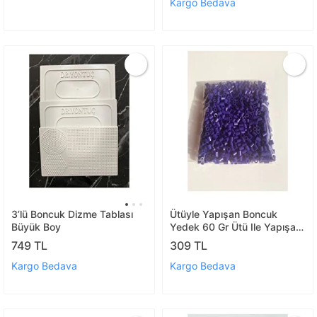
Tasarım Ektinlik Kreş Okul
Boncuklar Takı Tasarım
Kargo Bedava
Ektinlik Kreş Okul
3’lü Boncuk Dizme Tablası
Ütüyle Yapışan Boncuk
Büyük Boy
Yedek 60 Gr Ütü Ile Yapışan
(mor)
749 TL
309 TL
Kargo Bedava
Kargo Bedava