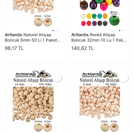
Artlantis
Naturel Ahşap
Artlantis
Renkli Ahşap
Boncuk 6mm 50 Li 1 Paket
Boncuk 32mm 10 Lu 1 Paket
Ham Boyanabilir Ahşap
Renkli Ahşap Boyalı Yuvarlak
98,17 TL
140,62 TL
Yuvarlak Doğal Boncuklar
Doğal Boncuklar Saç Takı
Takı Tasarım Ektinlik Kreş
Tasarım Ektinlik Kreş Okul
Okul