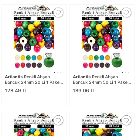
Artlantis
Renkli Ahşap
Artlantis
Renkli Ahşap
Boncuk 24mm 20 Li 1 Paket
Boncuk 24mm 50 Li 1 Paket
Renkli Ahşap Boyalı Yuvarlak
Renkli Ahşap Boyalı Yuvarlak
128,49 TL
183,06 TL
Doğal Boncuklar Saç Takı
Doğal Boncuklar Saç Takı
Tasarım Ektinlik Kreş Okul
Tasarım Ektinlik Kreş Okul