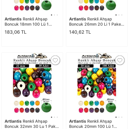
Artlantis
Renkli Ahşap
Artlantis
Renkli Ahşap
Boncuk 18mm 100 Lü 1
Boncuk 26mm 20 Li 1 Paket
Paket Renkli Ahşap Boyalı
Renkli Ahşap Boyalı Yuvarlak
183,06 TL
140,62 TL
Yuvarlak Doğal Boncuklar
Doğal Boncuklar Saç Takı
Saç Takı Tasarım Ektinlik
Tasarım Ektinlik Kreş Okul
Kreş Okul
Artlantis
Renkli Ahşap
Artlantis
Renkli Ahşap
Boncuk 32mm 30 Lu 1 Paket
Boncuk 20mm 100 Lü 1