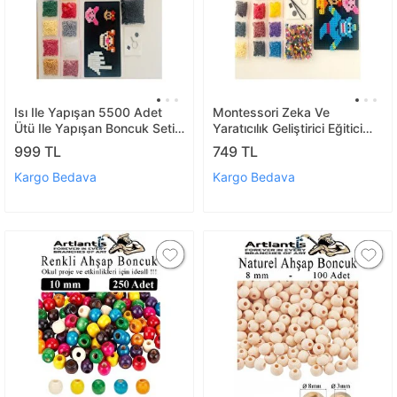
Isı Ile Yapışan 5500 Adet
Montessori Zeka Ve
Ütü Ile Yapışan Boncuk Seti,
Yaratıcılık Geliştirici Eğitici
18 Ayrı Renk Şekil Şablonlu
Oyun Seti, Başlangıç Kiti
999 TL
749 TL
Başlangıç Kiti
Kargo Bedava
Kargo Bedava