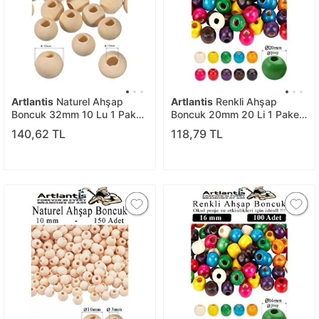
Artlantis
Naturel Ahşap
Artlantis
Renkli Ahşap
Boncuk 32mm 10 Lu 1 Paket
Boncuk 20mm 20 Li 1 Paket
Ham Boyanabilir Ahşap
Renkli Ahşap Boyalı Yuvarlak
140,62 TL
118,79 TL
Yuvarlak Doğal Boncuklar
Doğal Boncuklar Saç Takı
Takı Tasarım Ektinlik Kreş
Tasarım Ektinlik Kreş Okul
Okul