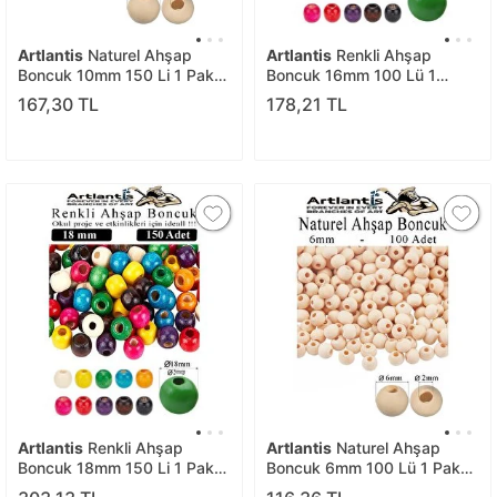
Artlantis
Naturel Ahşap
Artlantis
Renkli Ahşap
Boncuk 10mm 150 Li 1 Paket
Boncuk 16mm 100 Lü 1
Ham Boyanabilir Ahşap
Paket Renkli Ahşap Boyalı
167,30 TL
178,21 TL
Yuvarlak Doğal Boncuklar
Yuvarlak Doğal Boncuklar
Takı Tasarım Ektinlik Kreş
Saç Takı Tasarım Ektinlik
Okul
Kreş Okul
Artlantis
Renkli Ahşap
Artlantis
Naturel Ahşap
Boncuk 18mm 150 Li 1 Paket
Boncuk 6mm 100 Lü 1 Paket
Renkli Ahşap Boyalı Yuvarlak
Ham Boyanabilir Ahşap