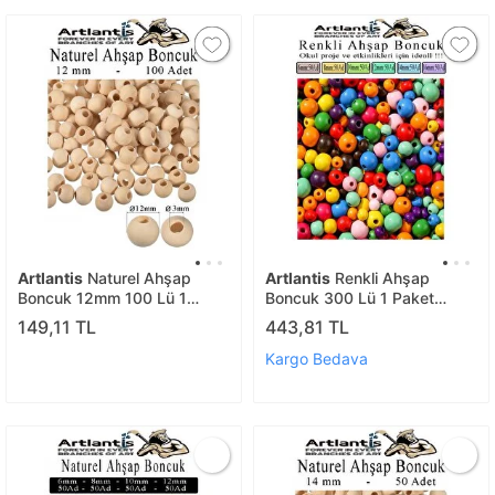
Artlantis
Naturel Ahşap
Artlantis
Renkli Ahşap
Boncuk 12mm 100 Lü 1
Boncuk 300 Lü 1 Paket
Paket Ham Boyanabilir
Renkli Ahşap Boyalı Yuvarlak
149,11 TL
443,81 TL
Ahşap Yuvarlak Doğal
Doğal Boncuklar Saç Takı
Boncuklar Takı Tasarım
Tasarım Etkinlik Kreş
Kargo Bedava
Ektinlik Kreş Okul