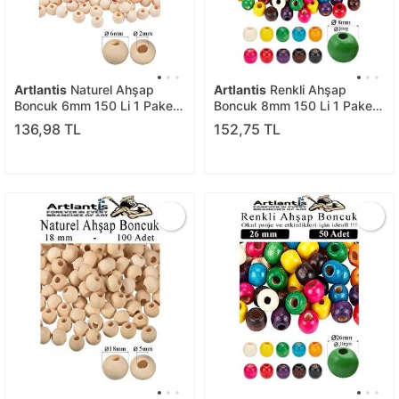
Artlantis
Naturel Ahşap
Artlantis
Renkli Ahşap
Boncuk 6mm 150 Li 1 Paket
Boncuk 8mm 150 Li 1 Paket
Ham Boyanabilir Ahşap
Renkli Ahşap Boyalı Yuvarlak
136,98 TL
152,75 TL
Yuvarlak Doğal Boncuklar
Doğal Boncuklar Saç Takı
Takı Tasarım Ektinlik Kreş
Tasarım Ektinlik Kreş Okul
Okul