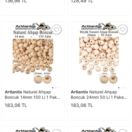
136,98 TL
128,49 TL
Doğal Boncuklar Saç Takı
Yuvarlak Doğal Boncuklar
Tasarım Ektinlik Kreş Okul
Takı Tasarım Ektinlik Kreş
Okul
Artlantis
Naturel Ahşap
Artlantis
Naturel Ahşap
Boncuk 14mm 150 Li 1 Paket
Boncuk 24mm 50 Li 1 Paket
Ham Boyanabilir Ahşap
Ham Boyanabilir Ahşap
183,06 TL
183,06 TL
Yuvarlak Doğal Boncuklar
Yuvarlak Doğal Boncuklar
Takı Tasarım Ektinlik Kreş
Takı Tasarım Ektinlik Kreş
Okul
Okul