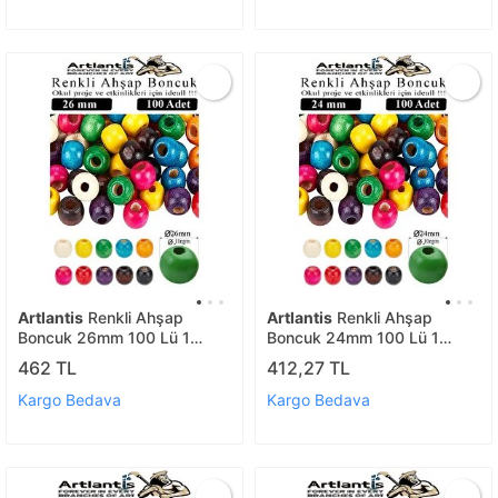
Okul
Artlantis
Renkli Ahşap
Artlantis
Renkli Ahşap
Boncuk 26mm 100 Lü 1
Boncuk 24mm 100 Lü 1
Paket Renkli Ahşap Boyalı
Paket Renkli Ahşap Boyalı
462 TL
412,27 TL
Yuvarlak Doğal Boncuklar
Yuvarlak Doğal Boncuklar
Saç Takı Tasarım Ektinlik
Saç Takı Tasarım Ektinlik
Kargo Bedava
Kargo Bedava
Kreş Okul
Kreş Okul