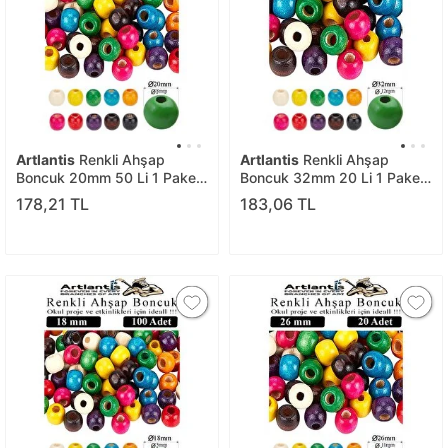
Artlantis
Renkli Ahşap
Artlantis
Renkli Ahşap
Boncuk 20mm 50 Li 1 Paket
Boncuk 32mm 20 Li 1 Paket
Renkli Ahşap Boyalı Yuvarlak
Renkli Ahşap Boyalı Yuvarlak
178,21 TL
183,06 TL
Doğal Boncuklar Saç Takı
Doğal Boncuklar Saç Takı
Tasarım Ektinlik Kreş Okul
Tasarım Ektinlik Kreş Okul