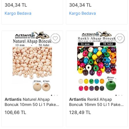
Renkli Ahşap Boyalı Yuvarlak
Paket Renkli Ahşap Boyalı
304,34 TL
304,34 TL
Doğal Boncuklar Saç Takı
Yuvarlak Doğal Boncuklar
Tasarım Ektinlik Kreş Okul
Saç Takı Tasarım Ektinlik
Kargo Bedava
Kargo Bedava
Kreş Okul
Artlantis
Naturel Ahşap
Artlantis
Renkli Ahşap
Boncuk 10mm 50 Li 1 Paket
Boncuk 16mm 50 Li 1 Paket
Ham Boyanabilir Ahşap
Renkli Ahşap Boyalı Yuvarlak
106,66 TL
128,49 TL
Yuvarlak Doğal Boncuklar
Doğal Boncuklar Saç Takı
Takı Tasarım Ektinlik Kreş
Tasarım Ektinlik Kreş Okul
Okul