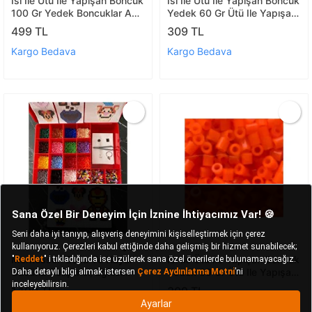
Isı Ile Ütü Ile Yapışan Boncuk
Isı Ile Ütü Ile Yapışan Boncuk
100 Gr Yedek Boncuklar A
Yedek 60 Gr Ütü Ile Yapışan
Kalite 4
(altın Sarısı)
499 TL
309 TL
Kargo Bedava
Kargo Bedava
Montessorı Zeka Ve Hayal
Isı Ile Ütü Ile Yapışan Boncuk
Gücünü Geliştirici, Eğitici
Yedek 60 Gr Ütü Ile Yapışan
6500 Ad. Boncuk Seti Ve
(fosforlu Turuncu)
1.199 TL
309 TL
Şekil Şablonu
Kargo Bedava
Kargo Bedava