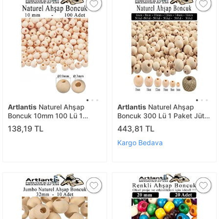
Artlantis
Naturel Ahşap
Artlantis
Naturel Ahşap
Boncuk 10mm 100 Lü 1
Boncuk 300 Lü 1 Paket Jüt
Paket Ham Boyanabilir
İpi Ham Boyanabilir Ahşap
138,19 TL
443,81 TL
Ahşap Yuvarlak Doğal
Yuvarlak Doğal Boncuklar
Boncuklar Takı Tasarım
Takı Tasarım Ektinlik Kreş
Kargo Bedava
Ektinlik Kreş Okul