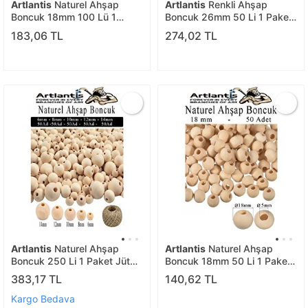
Artlantis
Naturel Ahşap
Artlantis
Renkli Ahşap
Boncuk 18mm 100 Lü 1
Boncuk 26mm 50 Li 1 Paket
Paket Ham Boyanabilir
Renkli Ahşap Boyalı Yuvarlak
183,06 TL
274,02 TL
Ahşap Yuvarlak Doğal
Doğal Boncuklar Saç Takı
Boncuklar Takı Tasarım
Tasarım Ektinlik Kreş Okul
Ektinlik Kreş Okul
Artlantis
Naturel Ahşap
Artlantis
Naturel Ahşap
Boncuk 250 Li 1 Paket Jüt
Boncuk 18mm 50 Li 1 Paket
İpi Ham Boyanabilir Ahşap
Ham Boyanabilir Ahşap
383,17 TL
140,62 TL
Yuvarlak Doğal Boncuklar
Yuvarlak Doğal Boncuklar
Takı Tasarım Ektinlik Kreş
Takı Tasarım Ektinlik Kreş
Kargo Bedava