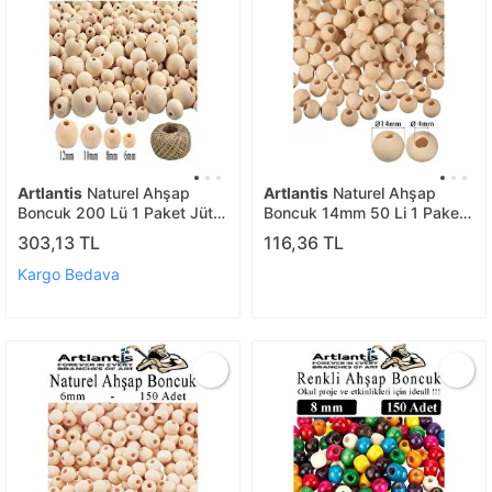
Artlantis
Naturel Ahşap
Artlantis
Naturel Ahşap
Boncuk 200 Lü 1 Paket Jüt
Boncuk 14mm 50 Li 1 Paket
İpi Ham Boyanabilir Ahşap
Ham Boyanabilir Ahşap
303,13 TL
116,36 TL
Yuvarlak Doğal Boncuklar
Yuvarlak Doğal Boncuklar
Takı Tasarım Ektinlik Kreş
Takı Tasarım Ektinlik Kreş
Kargo Bedava
Okul