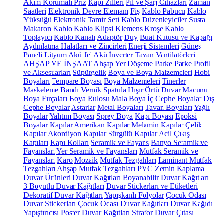
Akım Korumalı Priz
Kapı Zilleri
Pil ve Şarj Cihazları
Zaman
Saatleri
Elektronik Devre Elemanı
Fiş
Kablo Pabucu
Kablo
Yüksüğü
Elektronik Tamir Seti
Kablo Düzenleyiciler
Susta
Makaron Kablo
Kablo Klipsi
Klemens
Kroşe
Kablo
Toplayıcı
Kablo Kanalı
Adaptör
Duy
Buat Kutusu ve Kapağı
Aydınlatma Halatları ve Zincirleri
Enerji Sistemleri
Güneş
Paneli
Lityum Akü
Jel Akü
İnverter
Tavan Vantilatörleri
AHŞAP VE İNŞAAT
Ahşap Yer Döşeme
Parke
Parke Profil
ve Aksesuarları
Süpürgelik
Boya ve Boya Malzemeleri
Hobi
Boyaları
Tempare Boyası
Boya Malzemeleri
Tinerler
Maskeleme Bandı
Vernik
Spatula
Hışır Örtü
Duvar Macunu
Boya Fırçaları
Boya Rulosu
Mala
Boya
İç Cephe Boyalar
Dış
Cephe Boyalar
Astarlar
Metal Boyaları
Tavan Boyaları
Yağlı
Boyalar
Yalıtım Boyası
Sprey Boya
Kapı Boyası
Epoksi
Boyalar
Kapılar
Amerikan Kapılar
Melamin Kapılar
Çelik
Kapılar
Akordiyon Kapılar
Sürgülü Kapılar
Acil Çıkış
Kapıları
Kapı Kolları
Seramik ve Fayans
Banyo Seramik ve
Fayansları
Yer Seramik ve Fayansları
Mutfak Seramik ve
Fayansları
Karo
Mozaik
Mutfak Tezgahları
Laminant Mutfak
Tezgahları
Ahşap Mutfak Tezgahları
PVC Zemin Kaplama
Duvar Ürünleri
Duvar Kağıtları
Boyanabilir Duvar Kağıtları
3 Boyutlu Duvar Kağıtları
Duvar Stickerları ve Etiketleri
Dekoratif Duvar Kağıtları
Yapışkanlı Folyolar
Çocuk Odası
Duvar Stickerları
Çocuk Odası Duvar Kağıtları
Duvar Kağıdı
Yapıştırıcısı
Poster Duvar Kağıtları
Strafor
Duvar Çıtası