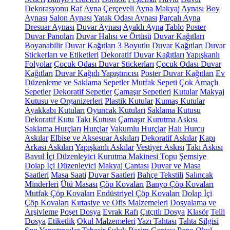
Dekorasyonu
Raf
Ayna
Çerçeveli Ayna
Makyaj Aynası
Boy
Aynası
Salon Aynası
Yatak Odası Aynası
Parçalı Ayna
Dresuar Aynası
Duvar Aynası
Ayaklı Ayna
Tablo
Poster
Duvar Panoları
Duvar Halısı ve Örtüsü
Duvar Kağıtları
Boyanabilir Duvar Kağıtları
3 Boyutlu Duvar Kağıtları
Duvar
Stickerları ve Etiketleri
Dekoratif Duvar Kağıtları
Yapışkanlı
Folyolar
Çocuk Odası Duvar Stickerları
Çocuk Odası Duvar
Kağıtları
Duvar Kağıdı Yapıştırıcısı
Poster Duvar Kağıtları
Ev
Düzenleme ve Saklama
Sepetler
Mutfak Sepeti
Çok Amaçlı
Sepetler
Dekoratif Sepetler
Çamaşır Sepetleri
Kutular
Makyaj
Kutusu ve Organizerleri
Plastik Kutular
Kumaş Kutular
Ayakkabı Kutuları
Oyuncak Kutuları
Saklama Kutusu
Dekoratif Kutu
Takı Kutusu
Çamaşır Kurutma Askısı
Saklama Hurçları
Hurçlar
Vakumlu Hurçlar
Halı Hurcu
Askılar
Elbise ve Aksesuar Askıları
Dekoratif Askılar
Kapı
Arkası Askıları
Yapışkanlı Askılar
Vestiyer Askısı
Takı Askısı
Bavul İçi Düzenleyici
Kurutma Makinesi Topu
Şemsiye
Dolap İçi Düzenleyici
Makyaj Çantası
Duvar ve Masa
Saatleri
Masa Saati
Duvar Saatleri
Bahçe Tekstili
Salıncak
Minderleri
Ütü Masası
Çöp Kovaları
Banyo Çöp Kovaları
Mutfak Çöp Kovaları
Endüstriyel Çöp Kovaları
Dolap İçi
Çöp Kovaları
Kırtasiye ve Ofis Malzemeleri
Dosyalama ve
Arşivleme
Poşet Dosya
Evrak Rafı
Çıtçıtlı Dosya
Klasör
Telli
Dosya
Etiketlik
Okul Malzemeleri
Yazı Tahtası
Tahta Silgisi