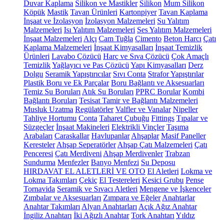
Duvar Kaplama
Silikon ve Mastikler
Silikon
Mum Silikon
Köpük
Mastik
Tavan Ürünleri
Kartonpiyer
Tavan Kaplama
İnşaat ve İzolasyon
İzolasyon Malzemeleri
Su Yalıtım
Malzemeleri
Isı Yalıtım Malzemeleri
Ses Yalıtım Malzemeleri
İnşaat Malzemeleri
Alçı
Cam Tuğla
Çimento
Beton Harcı
Çatı
Kaplama Malzemeleri
İnşaat Kimyasalları
İnşaat Temizlik
Ürünleri
Lavabo Çözücü
Harç ve Sıva Çözücü
Çok Amaçlı
Temizlik
Yağlayıcı ve Pas Çözücü
Yapı Kimyasalları
Derz
Dolgu
Seramik Yapıştırıcılar
Sıvı Conta
Strafor Yapıştırılar
Plastik Boru ve Ek Parçalar
Boru Bağlantı ve Aksesuarları
Temiz Su Boruları
Atık Su Boruları
PPRC Borular
Kombi
Bağlantı Boruları
Tesisat Tamir ve Bağlantı Malzemeleri
Musluk Uzatma
Regülatörler
Valfler ve Vanalar
Nipeller
Tahliye Hortumu
Conta
Taharet Çubuğu
Fittings
Tıpalar ve
Süzgeçler
İnşaat Makineleri
Elektrikli Vinçler
Taşıma
Arabaları
Caraskallar
Havlupanlar
Ahşaplar
Masif Paneller
Keresteler
Ahşap Seperatörler
Ahşap Çatı Malzemeleri
Çatı
Penceresi
Çatı Merdiveni
Ahşap Merdivenler
Trabzan
Sundurma
Menfezler
Banyo Menfezi
Su Deposu
HIRDAVAT EL ALETLERİ VE OTO
El Aletleri
Lokma ve
Lokma Takımları
Çekiç
El Testereleri
Kesici Grubu
Pense
Tornavida
Seramik ve Sıvacı Aletleri
Mengene ve İşkenceler
Zımbalar ve Aksesuarları
Zımpara ve Eğeler
Anahtarlar
Anahtar Takımları
Alyan Anahtarları
Açık Ağız Anahtar
İngiliz Anahtarı
İki Ağızlı Anahtar
Tork Anahtarı
Yıldız