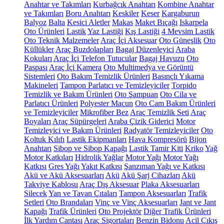
Anahtar ve Takımları
Kurbağcık Anahtarı
Kombine Anahtar
ve Takımları
Boru Anahtarı
Keskiler
Keser
Kargaburun
Balyoz
Balta
Kesici Aletler
Makas
Maket Bıçağı
Iskarpela
Oto Ürünleri
Lastik
Yaz Lastiği
Kış Lastiği
4 Mevsim Lastik
Oto Teknik Malzemeler
Araç İçi Aksesuar
Oto Güneşlik
Oto
Küllükler
Araç Buzdolapları
Bagaj Düzenleyici
Araba
Kokuları
Araç İçi Telefon Tutucular
Bagaj Havuzu
Oto
Paspası
Araç İçi Kamera
Oto Multimedya ve Görüntü
Sistemleri
Oto Bakım Temizlik Ürünleri
Basınçlı Yıkama
Makineleri
Tampon Parlatıcı ve Temizleyiciler
Torpido
Temizlik ve Bakım Ürünleri
Oto Şampuan
Oto Cila ve
Parlatıcı Ürünleri
Polyester Macun
Oto Cam Bakım Ürünleri
ve Temizleyiciler
Mikrofiber Bez
Araç Temizlik Seti
Araç
Boyaları
Araç Süpürgeleri
Araba Çizik Giderici
Motor
Temizleyici ve Bakım Ürünleri
Radyatör Temizleyiciler
Oto
Koltuk Kılıfı
Lastik Ekipmanları
Hava Kompresörü
Bijon
Anahtarı
Sibop ve Sibop Kapağı
Lastik Tamir Kiti
Kriko
Yağ
Motor Katkıları
Hidrolik Yağlar
Motor Yağı
Motor Yağı
Katkısı
Gres Yağı
Yakıt Katkısı
Şanzıman Yağı ve Katkısı
Akü ve Akü Aksesuarları
Akü
Akü Şarj Cihazları
Akü
Takviye Kablosu
Araç Dış Aksesuar
Plaka Aksesuarları
Silecek
Yan ve Tavan Çıtaları
Tampon Aksesuarları
Trafik
Setleri
Oto Brandaları
Vinç ve Vinç Aksesuarları
Jant ve Jant
Kapağı
Trafik Ürünleri
Oto Projektör
Diğer Trafik Ürünleri
İlk Yardım Çantası
Araç Sigortaları
Benzin Bidonu
Acil Çıkış