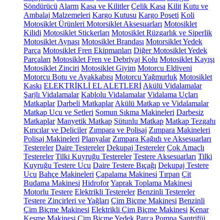
Söndürücü
Alarm
Kasa ve Kilitler
Çelik Kasa
Kilit
Kutu ve
Ambalaj Malzemeleri
Kargo Kutusu
Kargo Poşeti
Koli
Motosiklet Ürünleri
Motorsiklet Aksesuarları
Motosiklet
Kilidi
Motosiklet Stickerları
Motosiklet Rüzgarlık ve Siperlik
Motosiklet Aynası
Motosiklet Brandası
Motorsiklet Yedek
Parça
Motosiklet Fren Ekipmanları
Diğer Motosiklet Yedek
Parçaları
Motosiklet Fren ve Debriyaj Kolu
Motosiklet Kayışı
Motosiklet Zinciri
Motosiklet Giyim
Motorcu Eldiveni
Motorcu Botu ve Ayakkabısı
Motorcu Yağmurluk
Motosiklet
Kaskı
ELEKTRİKLİ EL ALETLERİ
Akülü Vidalamalar
Şarjlı Vidalamalar
Kablolu Vidalamalar
Vidalama Uçları
Matkaplar
Darbeli Matkaplar
Akülü Matkap ve Vidalamalar
Matkap Ucu ve Setleri
Somun Sıkma Makineleri
Darbesiz
Matkaplar
Manyetik Matkap
Sütunlu Matkap
Matkap Tezgahı
Kırıcılar ve Deliciler
Zımpara ve Polisaj
Zımpara Makineleri
Polisaj Makineleri
Planyalar
Zımpara Kağıdı ve Aksesuarları
Testereler
Daire Testereler
Dekupaj Testereler
Çok Amaçlı
Testereler
Tilki Kuyruğu Testereler
Testere Aksesuarları
Tilki
Kuyruğu Testere Ucu
Daire Testere Bıçağı
Dekupaj Testere
Ucu
Bahçe Makineleri
Çapalama Makinesi
Tırpan
Çit
Budama Makinesi
Hidrofor
Yaprak Toplama Makinesi
Motorlu Testere
Elektrikli Testereler
Benzinli Testereler
Testere Zincirleri ve Yağları
Çim Biçme Makinesi
Benzinli
Çim Biçme Makinesi
Elektrikli Çim Biçme Makinesi
Kenar
Kesme Makinesi
Çim Biçme Yedek Parça
Pompa
Santrifüj