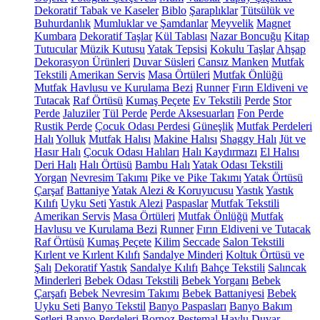
Dekoratif Tabak ve Kaseler
Biblo
Şaraplıklar
Tütsülük ve
Buhurdanlık
Mumluklar ve Şamdanlar
Meyvelik
Magnet
Kumbara
Dekoratif Taşlar
Kül Tablası
Nazar Boncuğu
Kitap
Tutucular
Müzik Kutusu
Yatak Tepsisi
Kokulu Taşlar
Ahşap
Dekorasyon Ürünleri
Duvar Süsleri
Cansız Manken
Mutfak
Tekstili
Amerikan Servis
Masa Örtüleri
Mutfak Önlüğü
Mutfak Havlusu ve Kurulama Bezi
Runner
Fırın Eldiveni ve
Tutacak
Raf Örtüsü
Kumaş Peçete
Ev Tekstili
Perde
Stor
Perde
Jaluziler
Tül Perde
Perde Aksesuarları
Fon Perde
Rustik Perde
Çocuk Odası Perdesi
Güneşlik
Mutfak Perdeleri
Halı
Yolluk
Mutfak Halısı
Makine Halısı
Shaggy Halı
Jüt ve
Hasır Halı
Çocuk Odası Halıları
Halı Kaydırmazı
El Halısı
Deri Halı
Halı Örtüsü
Bambu Halı
Yatak Odası Tekstili
Yorgan
Nevresim Takımı
Pike ve Pike Takımı
Yatak Örtüsü
Çarşaf
Battaniye
Yatak Alezi & Koruyucusu
Yastık
Yastık
Kılıfı
Uyku Seti
Yastık Alezi
Paspaslar
Mutfak Tekstili
Amerikan Servis
Masa Örtüleri
Mutfak Önlüğü
Mutfak
Havlusu ve Kurulama Bezi
Runner
Fırın Eldiveni ve Tutacak
Raf Örtüsü
Kumaş Peçete
Kilim
Seccade
Salon Tekstili
Kırlent ve Kırlent Kılıfı
Sandalye Minderi
Koltuk Örtüsü ve
Şalı
Dekoratif Yastık
Sandalye Kılıfı
Bahçe Tekstili
Salıncak
Minderleri
Bebek Odası Tekstili
Bebek Yorganı
Bebek
Çarşafı
Bebek Nevresim Takımı
Bebek Battaniyesi
Bebek
Uyku Seti
Banyo Tekstil
Banyo Paspasları
Banyo Bakım
Setleri
Banyo Perdeleri
Bornoz
Peştemal
Havlu
Duvar