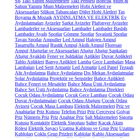
Şiş
Takı Yapım Malzemeleri
Takı Pensesi
Boncuk
Mum &
Sabun Yapımı
Mum Malzemeleri
Hobi Aletleri ve
Aksesuarları
Silikon Tabancaları
Diğer Hobi Aletleri
Taş
Boyama & Mozaik
AYDINLATMA VE ELEKTRİK
Ev
Aydınlatmaları
Avizeler
Sarkıt Avizeler
Plafonyer Avizeler
Lambaderler ve Aksesuarları
Lambader
Lambader Başlığı
Lambader Ayağı
Spotlar
Gömme Spotlar
Sıvaüstü Spotlar
Tavan Spotlar
Ampuller
Led Ampul
Halojen Ampul
Tasarruflu Ampul
Rustik Ampul
Akıllı Ampul
Floresan
Ampul
Abajurlar ve Aksesuarları
Abajur
Abajur Şapkaları
Abajur Ayaklığı
Fener ve Işıldaklar
Aplikler
Duvar Aplikleri
Tablo Aplikleri
Banyo Aplikleri
Lamba
Gece Lambaları
Masa
Lambaları
Led Şerit
Armatür
Led Armatür
Led Panel
Tezgah
Altı Aydınlatma
Bahçe Aydınlatma
Dış Mekan Aydınlatmalar
Solar Aydınlatma
Projektör ve Sensörler
Bahçe Aplikleri
Bahçe Feneri ve Meşaleler
Bahçe Masa Üstü Aydınlatma
Bahçe Set Üstü Aydınlatma
Bahçe Aydınlatma Direkleri
Çocuk Odası Aydınlatma
Çocuk Gece Lambası
Çocuk Odası
Duvar Aydınlatmaları
Çocuk Odası Abajuru
Çocuk Odası
Avizesi
Çocuk Masa Lambası
Elektrik Malzemeleri
Priz ve
Anahtarlar
Priz Kutusu
Telefon Prizi
Priz Çerçevesi
Golyat
Priz
Nümeris Priz
Priz
Anahtar Priz
Şalt Malzemeleri
Sigorta
Kutusu
Kontaktör
Elektrik Sigortası
Şalter
Kaçak Akım
Rölesi
Elektrik Sayacı
Uzatma Kablosu ve Grup Priz
Uzatma
Kabloları
Çoklu Grup Prizleri
Kablolar
Kablo Aksesuarları