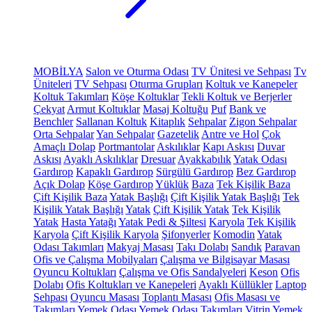
MOBİLYA
Salon ve Oturma Odası
TV Ünitesi ve Sehpası
Tv
Üniteleri
TV Sehpası
Oturma Grupları
Koltuk ve Kanepeler
Koltuk Takımları
Köşe Koltuklar
Tekli Koltuk ve Berjerler
Çekyat
Armut Koltuklar
Masaj Koltuğu
Puf
Bank ve
Benchler
Sallanan Koltuk
Kitaplık
Sehpalar
Zigon Sehpalar
Orta Sehpalar
Yan Sehpalar
Gazetelik
Antre ve Hol
Çok
Amaçlı Dolap
Portmantolar
Askılıklar
Kapı Askısı
Duvar
Askısı
Ayaklı Askılıklar
Dresuar
Ayakkabılık
Yatak Odası
Gardırop
Kapaklı Gardırop
Sürgülü Gardırop
Bez Gardırop
Açık Dolap
Köşe Gardırop
Yüklük
Baza
Tek Kişilik Baza
Çift Kişilik Baza
Yatak Başlığı
Çift Kişilik Yatak Başlığı
Tek
Kişilik Yatak Başlığı
Yatak
Çift Kişilik Yatak
Tek Kişilik
Yatak
Hasta Yatağı
Yatak Pedi & Şiltesi
Karyola
Tek Kişilik
Karyola
Çift Kişilik Karyola
Şifonyerler
Komodin
Yatak
Odası Takımları
Makyaj Masası
Takı Dolabı
Sandık
Paravan
Ofis ve Çalışma Mobilyaları
Çalışma ve Bilgisayar Masası
Oyuncu Koltukları
Çalışma ve Ofis Sandalyeleri
Keson
Ofis
Dolabı
Ofis Koltukları ve Kanepeleri
Ayaklı Küllükler
Laptop
Sehpası
Oyuncu Masası
Toplantı Masası
Ofis Masası ve
Takımları
Yemek Odası
Yemek Odası Takımları
Vitrin
Yemek