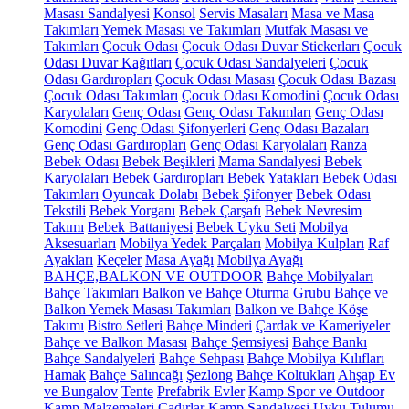
Masası Sandalyesi
Konsol
Servis Masaları
Masa ve Masa
Takımları
Yemek Masası ve Takımları
Mutfak Masası ve
Takımları
Çocuk Odası
Çocuk Odası Duvar Stickerları
Çocuk
Odası Duvar Kağıtları
Çocuk Odası Sandalyeleri
Çocuk
Odası Gardıropları
Çocuk Odası Masası
Çocuk Odası Bazası
Çocuk Odası Takımları
Çocuk Odası Komodini
Çocuk Odası
Karyolaları
Genç Odası
Genç Odası Takımları
Genç Odası
Komodini
Genç Odası Şifonyerleri
Genç Odası Bazaları
Genç Odası Gardıropları
Genç Odası Karyolaları
Ranza
Bebek Odası
Bebek Beşikleri
Mama Sandalyesi
Bebek
Karyolaları
Bebek Gardıropları
Bebek Yatakları
Bebek Odası
Takımları
Oyuncak Dolabı
Bebek Şifonyer
Bebek Odası
Tekstili
Bebek Yorganı
Bebek Çarşafı
Bebek Nevresim
Takımı
Bebek Battaniyesi
Bebek Uyku Seti
Mobilya
Aksesuarları
Mobilya Yedek Parçaları
Mobilya Kulpları
Raf
Ayakları
Keçeler
Masa Ayağı
Mobilya Ayağı
BAHÇE,BALKON VE OUTDOOR
Bahçe Mobilyaları
Bahçe Takımları
Balkon ve Bahçe Oturma Grubu
Bahçe ve
Balkon Yemek Masası Takımları
Balkon ve Bahçe Köşe
Takımı
Bistro Setleri
Bahçe Minderi
Çardak ve Kameriyeler
Bahçe ve Balkon Masası
Bahçe Şemsiyesi
Bahçe Bankı
Bahçe Sandalyeleri
Bahçe Sehpası
Bahçe Mobilya Kılıfları
Hamak
Bahçe Salıncağı
Şezlong
Bahçe Koltukları
Ahşap Ev
ve Bungalov
Tente
Prefabrik Evler
Kamp Spor ve Outdoor
Kamp Malzemeleri
Çadırlar
Kamp Sandalyesi
Uyku Tulumu