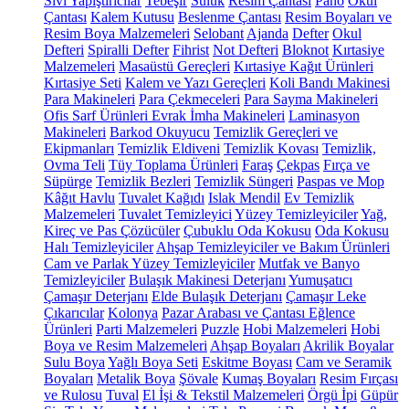
Sıvı Yapıştırıcılar
Tebeşir
Suluk
Resim Çantası
Pano
Okul
Çantası
Kalem Kutusu
Beslenme Çantası
Resim Boyaları ve
Resim Boya Malzemeleri
Selobant
Ajanda
Defter
Okul
Defteri
Spiralli Defter
Fihrist
Not Defteri
Bloknot
Kırtasiye
Malzemeleri
Masaüstü Gereçleri
Kırtasiye Kağıt Ürünleri
Kırtasiye Seti
Kalem ve Yazı Gereçleri
Koli Bandı Makinesi
Para Makineleri
Para Çekmeceleri
Para Sayma Makineleri
Ofis Sarf Ürünleri
Evrak İmha Makineleri
Laminasyon
Makineleri
Barkod Okuyucu
Temizlik Gereçleri ve
Ekipmanları
Temizlik Eldiveni
Temizlik Kovası
Temizlik,
Ovma Teli
Tüy Toplama Ürünleri
Faraş
Çekpas
Fırça ve
Süpürge
Temizlik Bezleri
Temizlik Süngeri
Paspas ve Mop
Kâğıt Havlu
Tuvalet Kağıdı
Islak Mendil
Ev Temizlik
Malzemeleri
Tuvalet Temizleyici
Yüzey Temizleyiciler
Yağ,
Kireç ve Pas Çözücüler
Çubuklu Oda Kokusu
Oda Kokusu
Halı Temizleyiciler
Ahşap Temizleyiciler ve Bakım Ürünleri
Cam ve Parlak Yüzey Temizleyiciler
Mutfak ve Banyo
Temizleyiciler
Bulaşık Makinesi Deterjanı
Yumuşatıcı
Çamaşır Deterjanı
Elde Bulaşık Deterjanı
Çamaşır Leke
Çıkarıcılar
Kolonya
Pazar Arabası ve Çantası
Eğlence
Ürünleri
Parti Malzemeleri
Puzzle
Hobi Malzemeleri
Hobi
Boya ve Resim Malzemeleri
Ahşap Boyaları
Akrilik Boyalar
Sulu Boya
Yağlı Boya Seti
Eskitme Boyası
Cam ve Seramik
Boyaları
Metalik Boya
Şövale
Kumaş Boyaları
Resim Fırçası
ve Rulosu
Tuval
El İşi & Tekstil Malzemeleri
Örgü İpi
Güpür