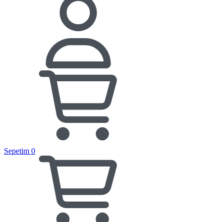
Sepetim
0