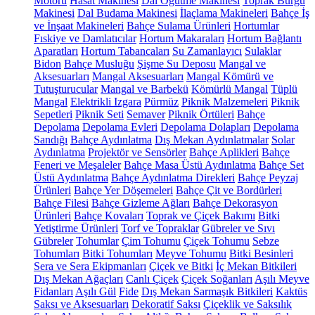
Motoru
Hasat Makinesi
Dal Öğütme Makinesi
Toprak Burgu
Makinesi
Dal Budama Makinesi
İlaçlama Makineleri
Bahçe İş
ve İnşaat Makineleri
Bahçe Sulama Ürünleri
Hortumlar
Fıskiye ve Damlatıcılar
Hortum Makaraları
Hortum Bağlantı
Aparatları
Hortum Tabancaları
Su Zamanlayıcı
Sulaklar
Bidon
Bahçe Musluğu
Şişme Su Deposu
Mangal ve
Aksesuarları
Mangal Aksesuarları
Mangal Kömürü ve
Tutuşturucular
Mangal ve Barbekü
Kömürlü Mangal
Tüplü
Mangal
Elektrikli Izgara
Pürmüz
Piknik Malzemeleri
Piknik
Sepetleri
Piknik Seti
Semaver
Piknik Örtüleri
Bahçe
Depolama
Depolama Evleri
Depolama Dolapları
Depolama
Sandığı
Bahçe Aydınlatma
Dış Mekan Aydınlatmalar
Solar
Aydınlatma
Projektör ve Sensörler
Bahçe Aplikleri
Bahçe
Feneri ve Meşaleler
Bahçe Masa Üstü Aydınlatma
Bahçe Set
Üstü Aydınlatma
Bahçe Aydınlatma Direkleri
Bahçe Peyzaj
Ürünleri
Bahçe Yer Döşemeleri
Bahçe Çit ve Bordürleri
Bahçe Filesi
Bahçe Gizleme Ağları
Bahçe Dekorasyon
Ürünleri
Bahçe Kovaları
Toprak ve Çiçek Bakımı
Bitki
Yetiştirme Ürünleri
Torf ve Topraklar
Gübreler ve Sıvı
Gübreler
Tohumlar
Çim Tohumu
Çiçek Tohumu
Sebze
Tohumları
Bitki Tohumları
Meyve Tohumu
Bitki Besinleri
Sera ve Sera Ekipmanları
Çiçek ve Bitki
İç Mekan Bitkileri
Dış Mekan Ağaçları
Canlı Çiçek
Çiçek Soğanları
Aşılı Meyve
Fidanları
Aşılı Gül
Fide
Dış Mekan Sarmaşık Bitkileri
Kaktüs
Saksı ve Aksesuarları
Dekoratif Saksı
Çiçeklik ve Saksılık