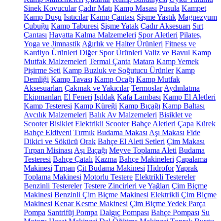
Sinek Kovucular
Çadır Matı
Kamp Masası
Pusula
Kampet
Kamp Duşu
Isıtıcılar
Kamp Çantası
Şişme Yastık
Magnezyum
Çubuğu
Kamp Taburesi
Şişme Yatak
Çadır Aksesuarı
Sırt
Çantası
Hayatta Kalma Malzemeleri
Spor Aletleri
Pilates,
Yoga ve Jimnastik
Ağırlık ve Halter Ürünleri
Fitness ve
Kardiyo Ürünleri
Diğer Spor Ürünleri
Valiz ve Bavul
Kamp
Mutfak Malzemeleri
Termal Çanta
Matara
Kamp Yemek
Pişirme Seti
Kamp Buzluk ve Soğutucu Ürünler
Kamp
Demliği
Kamp Tavası
Kamp Ocağı
Kamp Mutfak
Aksesuarları
Çakmak ve Yakıcılar
Termoslar
Aydınlatma
Ekipmanları
El Feneri
Işıldak
Kafa Lambası
Kamp El Aletleri
Kamp Testeresi
Kamp Küreği
Kamp Bıçağı
Kamp Baltası
Avcılık Malzemeleri
Balık Av Malzemeleri
Bisiklet ve
Scooter
Bisiklet
Elektrikli Scooter
Bahçe Aletleri
Çapa
Kürek
Bahçe Eldiveni
Tırmık
Budama Makası
Aşı Makası
Fide
Dikici ve Sökücü
Orak
Bahçe El Aleti Setleri
Çim Makası
Tırpan Misinası
Aşı Bıçağı
Meyve Toplama Aleti
Budama
Testeresi
Bahçe Çatalı
Kazma
Bahçe Makineleri
Çapalama
Makinesi
Tırpan
Çit Budama Makinesi
Hidrofor
Yaprak
Toplama Makinesi
Motorlu Testere
Elektrikli Testereler
Benzinli Testereler
Testere Zincirleri ve Yağları
Çim Biçme
Makinesi
Benzinli Çim Biçme Makinesi
Elektrikli Çim Biçme
Makinesi
Kenar Kesme Makinesi
Çim Biçme Yedek Parça
Pompa
Santrifüj Pompa
Dalgıç Pompası
Bahçe Pompası
Su