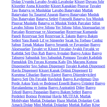
Dolap Uyumlu Lavabo
Ayaklı Lavabolar
Klozet
Duvara Sıfır
Klozetler
Asma Klozetler
Klozet Kapakları
Pisuvar
Tuvalet
Taşı
Batarya ve Musluklar
Lavabo Bataryaları
Mutfak
Bataryaları
Su Tasarruf Aparatı
Banyo Bataryaları
Musluk
Duş Bataryaları
Batarya Setleri
Fotoselli Batarya
Ara Musluk
Pisuvar Musluğu
Batarya ve Musluk Yedek Parçaları
Sifon
Lavabo Sifonu
Eviye Sifonu
Yer Sifonu
Sifon Aksesuarları ve
Parçaları
Rezervuar ve Aksesuarları
Rezervuar Kumanda
Paneli
Rezervuar Seti
Rezervuar İç Takımı
Banyo Bakım
Setleri
Yara Bandı
Lif ve Süngerler
Sıcak Su Torbası
Cımbız
Sabun
Tırnak Makası
Banyo Seramik ve Fayansları
Banyo
Aksesuarları
Tuvalet ve Klozet Fırçaları
Ayaklı Fırçalık ve
Kağıtlık Seti
Duş Rafı
Banyo Aynaları
Banyo Askısı
Banyo
Taburesi
Sabunluk
Sıvı Sabunluk Pompası
Tuvalet Kağıtlığı
Pamukluk
Diş Fırçası Koruma Kabı
Diş Macunu Kutusu
Dispenserler
Sıvı Sabun Dispenseri
Tuvalet Kağıdı Dispenseri
Havlu Dispenseri
Klozet Kapak Örtüsü Dispenseri
El
Kurutma Cihazları
Banyo Etajeri
Banyo Düzenleyicileri
Banyo Seti
Diş Fırçalık
Havluluk
Banyo Kaydırmazı
Duş
Perde Askısı
Yaşlı ve Bedensel Engelli Banyo Ürünleri
Banyo
Havalandırma ve Isıtma
Banyo Aspiratörü
Diğer
Banyo
Tekstil
Banyo Paspasları
Banyo Bakım Setleri
Banyo
Perdeleri
Bornoz
Peştemal
Havlu
MUTFAK
Mutfak
Mobilyaları
Mutfak Dolapları
Hazır Mutfak Dolapları
Çok
Amaçlı Dolap
Mini Mutfak Dolapları
Mutfak Rafları
Köşe