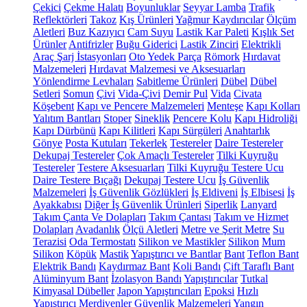
Çekici
Çekme Halatı
Boyunluklar
Seyyar Lamba
Trafik
Reflektörleri
Takoz
Kış Ürünleri
Yağmur Kaydırıcılar
Ölçüm
Aletleri
Buz Kazıyıcı
Cam Suyu
Lastik Kar Paleti
Kışlık Set
Ürünler
Antifrizler
Buğu Giderici
Lastik Zinciri
Elektrikli
Araç Şarj İstasyonları
Oto Yedek Parça
Römork
Hırdavat
Malzemeleri
Hırdavat Malzemesi ve Aksesuarları
Yönlendirme Levhaları
Sabitleme Ürünleri
Dübel
Dübel
Setleri
Somun
Çivi
Vida-Çivi
Demir Pul
Vida
Civata
Köşebent
Kapı ve Pencere Malzemeleri
Menteşe
Kapı Kolları
Yalıtım Bantları
Stoper
Sineklik
Pencere Kolu
Kapı Hidroliği
Kapı Dürbünü
Kapı Kilitleri
Kapı Sürgüleri
Anahtarlık
Gönye
Posta Kutuları
Tekerlek
Testereler
Daire Testereler
Dekupaj Testereler
Çok Amaçlı Testereler
Tilki Kuyruğu
Testereler
Testere Aksesuarları
Tilki Kuyruğu Testere Ucu
Daire Testere Bıçağı
Dekupaj Testere Ucu
İş Güvenlik
Malzemeleri
İş Güvenlik Gözlükleri
İş Eldiveni
İş Elbisesi
İş
Ayakkabısı
Diğer İş Güvenlik Ürünleri
Siperlik
Lanyard
Takım Çanta Ve Dolapları
Takım Çantası
Takım ve Hizmet
Dolapları
Avadanlık
Ölçü Aletleri
Metre ve Şerit Metre
Su
Terazisi
Oda Termostatı
Silikon ve Mastikler
Silikon
Mum
Silikon
Köpük
Mastik
Yapıştırıcı ve Bantlar
Bant
Teflon Bant
Elektrik Bandı
Kaydırmaz Bant
Koli Bandı
Çift Taraflı Bant
Alüminyum Bant
İzolasyon Bandı
Yapıştırıcılar
Tutkal
Kimyasal Dübeller
Japon Yapıştırıcıları
Epoksi
Hızlı
Yapıştırıcı
Merdivenler
Güvenlik Malzemeleri
Yangın