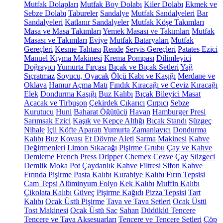
Mutfak Dolapları
Mutfak Boy Dolabı
Kiler Dolabı
Ekmek ve
Sebze Dolabı
Tabureler
Sandalye
Mutfak Sandalyeleri
Bar
Sandalyeleri
Katlanır Sandalyeler
Mutfak Köşe Takımları
Masa ve Masa Takımları
Yemek Masası ve Takımları
Mutfak
Masası ve Takımları
Eviye
Mutfak Bataryaları
Mutfak
Gereçleri
Kesme Tahtası
Rende
Servis Gereçleri
Patates Ezici
Manuel Kıyma Makinesi
Krema Pompası
Dilimleyici
Doğrayıcı
Yumurta Fırçası
Bıçak ve Bıçak Setleri
Yağ
Sıçratmaz
Soyucu, Oyacak
Ölçü Kabı ve Kaşığı
Merdane ve
Oklava
Hamur Açma Matı
Fındık Kıracağı ve Ceviz Kıracağı
Elek
Dondurma Kaşığı
Buz Kalıbı
Bıçak Bileyici Masat
Açacak ve Tirbuşon
Çekirdek Çıkarıcı
Çırpıcı
Sebze
Kurutucu
Huni
Baharat Öğütücü
Havan
Hamburger Presi
Sarımsak Ezici
Kaşık ve Kepçe Altlığı
Bıçak Standı
Süzgeç
Nihale
İçli Köfte Aparatı
Yumurta Zamanlayıcı
Dondurma
Kalıbı
Buz Kovası
Et Dövme Aleti
Sarma Makinesi
Kahve
Değirmenleri
Limon Sıkacağı
Pişirme Grubu
Çay ve Kahve
Demleme
French Press
Dripper
Chemex
Cezve
Çay Süzgeci
Demlik
Moka Pot
Çaydanlık
Kahve Filtresi
Sifon Kahve
Fırında Pişirme
Pasta Kalıbı
Kurabiye Kalıbı
Fırın Tepsisi
Cam Tepsi
Alüminyum Folyo
Kek Kalıbı
Muffin Kalıbı
Çikolata Kalıbı
Güveç
Pişirme Kağıdı
Pizza Tepsisi
Tart
Kalıbı
Ocak Üstü Pişirme
Tava ve Tava Setleri
Ocak Üstü
Tost Makinesi
Ocak Üstü Sac
Sahan
Düdüklü Tencere
Tencere ve Tava Aksesuarları
Tencere ve Tencere Setleri
Çöp