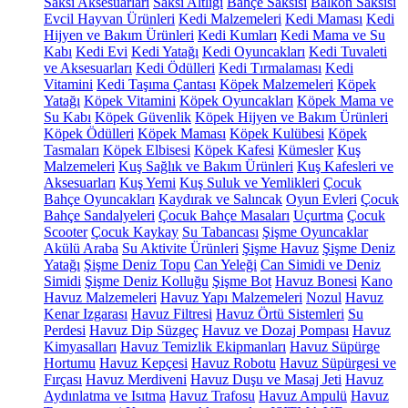
Saksı Aksesuarları
Saksı Altlığı
Bahçe Saksısı
Balkon Saksısı
Evcil Hayvan Ürünleri
Kedi Malzemeleri
Kedi Maması
Kedi
Hijyen ve Bakım Ürünleri
Kedi Kumları
Kedi Mama ve Su
Kabı
Kedi Evi
Kedi Yatağı
Kedi Oyuncakları
Kedi Tuvaleti
ve Aksesuarları
Kedi Ödülleri
Kedi Tırmalaması
Kedi
Vitamini
Kedi Taşıma Çantası
Köpek Malzemeleri
Köpek
Yatağı
Köpek Vitamini
Köpek Oyuncakları
Köpek Mama ve
Su Kabı
Köpek Güvenlik
Köpek Hijyen ve Bakım Ürünleri
Köpek Ödülleri
Köpek Maması
Köpek Kulübesi
Köpek
Tasmaları
Köpek Elbisesi
Köpek Kafesi
Kümesler
Kuş
Malzemeleri
Kuş Sağlık ve Bakım Ürünleri
Kuş Kafesleri ve
Aksesuarları
Kuş Yemi
Kuş Suluk ve Yemlikleri
Çocuk
Bahçe Oyuncakları
Kaydırak ve Salıncak
Oyun Evleri
Çocuk
Bahçe Sandalyeleri
Çocuk Bahçe Masaları
Uçurtma
Çocuk
Scooter
Çocuk Kaykay
Su Tabancası
Şişme Oyuncaklar
Akülü Araba
Su Aktivite Ürünleri
Şişme Havuz
Şişme Deniz
Yatağı
Şişme Deniz Topu
Can Yeleği
Can Simidi ve Deniz
Simidi
Şişme Deniz Kolluğu
Şişme Bot
Havuz Bonesi
Kano
Havuz Malzemeleri
Havuz Yapı Malzemeleri
Nozul
Havuz
Kenar Izgarası
Havuz Filtresi
Havuz Örtü Sistemleri
Su
Perdesi
Havuz Dip Süzgeç
Havuz ve Dozaj Pompası
Havuz
Kimyasalları
Havuz Temizlik Ekipmanları
Havuz Süpürge
Hortumu
Havuz Kepçesi
Havuz Robotu
Havuz Süpürgesi ve
Fırçası
Havuz Merdiveni
Havuz Duşu ve Masaj Jeti
Havuz
Aydınlatma ve Isıtma
Havuz Trafosu
Havuz Ampulü
Havuz