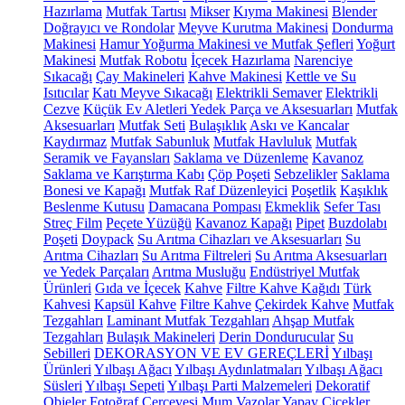
Hazırlama
Mutfak Tartısı
Mikser
Kıyma Makinesi
Blender
Doğrayıcı ve Rondolar
Meyve Kurutma Makinesi
Dondurma
Makinesi
Hamur Yoğurma Makinesi ve Mutfak Şefleri
Yoğurt
Makinesi
Mutfak Robotu
İçecek Hazırlama
Narenciye
Sıkacağı
Çay Makineleri
Kahve Makinesi
Kettle ve Su
Isıtıcılar
Katı Meyve Sıkacağı
Elektrikli Semaver
Elektrikli
Cezve
Küçük Ev Aletleri Yedek Parça ve Aksesuarları
Mutfak
Aksesuarları
Mutfak Seti
Bulaşıklık
Askı ve Kancalar
Kaydırmaz
Mutfak Sabunluk
Mutfak Havluluk
Mutfak
Seramik ve Fayansları
Saklama ve Düzenleme
Kavanoz
Saklama ve Karıştırma Kabı
Çöp Poşeti
Sebzelikler
Saklama
Bonesi ve Kapağı
Mutfak Raf Düzenleyici
Poşetlik
Kaşıklık
Beslenme Kutusu
Damacana Pompası
Ekmeklik
Sefer Tası
Streç Film
Peçete Yüzüğü
Kavanoz Kapağı
Pipet
Buzdolabı
Poşeti
Doypack
Su Arıtma Cihazları ve Aksesuarları
Su
Arıtma Cihazları
Su Arıtma Filtreleri
Su Arıtma Aksesuarları
ve Yedek Parçaları
Arıtma Musluğu
Endüstriyel Mutfak
Ürünleri
Gıda ve İçecek
Kahve
Filtre Kahve Kağıdı
Türk
Kahvesi
Kapsül Kahve
Filtre Kahve
Çekirdek Kahve
Mutfak
Tezgahları
Laminant Mutfak Tezgahları
Ahşap Mutfak
Tezgahları
Bulaşık Makineleri
Derin Dondurucular
Su
Sebilleri
DEKORASYON VE EV GEREÇLERİ
Yılbaşı
Ürünleri
Yılbaşı Ağacı
Yılbaşı Aydınlatmaları
Yılbaşı Ağacı
Süsleri
Yılbaşı Sepeti
Yılbaşı Parti Malzemeleri
Dekoratif
Objeler
Fotoğraf Çerçevesi
Mum
Vazolar
Yapay Çiçekler