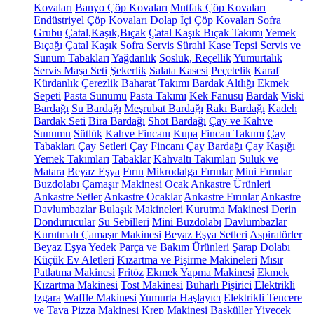
Kovaları
Banyo Çöp Kovaları
Mutfak Çöp Kovaları
Endüstriyel Çöp Kovaları
Dolap İçi Çöp Kovaları
Sofra
Grubu
Çatal,Kaşık,Bıçak
Çatal Kaşık Bıçak Takımı
Yemek
Bıçağı
Çatal
Kaşık
Sofra Servis
Sürahi
Kase
Tepsi
Servis ve
Sunum Tabakları
Yağdanlık
Sosluk, Reçellik
Yumurtalık
Servis Maşa Seti
Şekerlik
Salata Kasesi
Peçetelik
Karaf
Kürdanlık
Çerezlik
Baharat Takımı
Bardak Altlığı
Ekmek
Sepeti
Pasta Sunumu
Pasta Takımı
Kek Fanusu
Bardak
Viski
Bardağı
Su Bardağı
Meşrubat Bardağı
Rakı Bardağı
Kadeh
Bardak Seti
Bira Bardağı
Shot Bardağı
Çay ve Kahve
Sunumu
Sütlük
Kahve Fincanı
Kupa
Fincan Takımı
Çay
Tabakları
Çay Setleri
Çay Fincanı
Çay Bardağı
Çay Kaşığı
Yemek Takımları
Tabaklar
Kahvaltı Takımları
Suluk ve
Matara
Beyaz Eşya
Fırın
Mikrodalga Fırınlar
Mini Fırınlar
Buzdolabı
Çamaşır Makinesi
Ocak
Ankastre Ürünleri
Ankastre Setler
Ankastre Ocaklar
Ankastre Fırınlar
Ankastre
Davlumbazlar
Bulaşık Makineleri
Kurutma Makinesi
Derin
Dondurucular
Su Sebilleri
Mini Buzdolabı
Davlumbazlar
Kurutmalı Çamaşır Makinesi
Beyaz Eşya Setleri
Aspiratörler
Beyaz Eşya Yedek Parça ve Bakım Ürünleri
Şarap Dolabı
Küçük Ev Aletleri
Kızartma ve Pişirme Makineleri
Mısır
Patlatma Makinesi
Fritöz
Ekmek Yapma Makinesi
Ekmek
Kızartma Makinesi
Tost Makinesi
Buharlı Pişirici
Elektrikli
Izgara
Waffle Makinesi
Yumurta Haşlayıcı
Elektrikli Tencere
ve Tava
Pizza Makinesi
Krep Makinesi
Basküller
Yiyecek