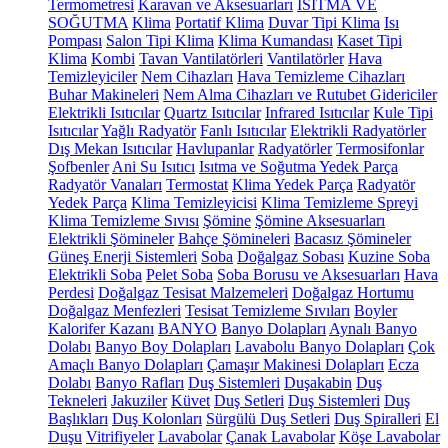
Termometresi
Karavan ve Aksesuarları
ISITMA VE
SOĞUTMA
Klima
Portatif Klima
Duvar Tipi Klima
Isı
Pompası
Salon Tipi Klima
Klima Kumandası
Kaset Tipi
Klima
Kombi
Tavan Vantilatörleri
Vantilatörler
Hava
Temizleyiciler
Nem Cihazları
Hava Temizleme Cihazları
Buhar Makineleri
Nem Alma Cihazları ve Rutubet Gidericiler
Elektrikli Isıtıcılar
Quartz Isıtıcılar
Infrared Isıtıcılar
Kule Tipi
Isıtıcılar
Yağlı Radyatör
Fanlı Isıtıcılar
Elektrikli Radyatörler
Dış Mekan Isıtıcılar
Havlupanlar
Radyatörler
Termosifonlar
Şofbenler
Ani Su Isıtıcı
Isıtma ve Soğutma Yedek Parça
Radyatör Vanaları
Termostat
Klima Yedek Parça
Radyatör
Yedek Parça
Klima Temizleyicisi
Klima Temizleme Spreyi
Klima Temizleme Sıvısı
Şömine
Şömine Aksesuarları
Elektrikli Şömineler
Bahçe Şömineleri
Bacasız Şömineler
Güneş Enerji Sistemleri
Soba
Doğalgaz Sobası
Kuzine Soba
Elektrikli Soba
Pelet Soba
Soba Borusu ve Aksesuarları
Hava
Perdesi
Doğalgaz Tesisat Malzemeleri
Doğalgaz Hortumu
Doğalgaz Menfezleri
Tesisat Temizleme Sıvıları
Boyler
Kalorifer Kazanı
BANYO
Banyo Dolapları
Aynalı Banyo
Dolabı
Banyo Boy Dolapları
Lavabolu Banyo Dolapları
Çok
Amaçlı Banyo Dolapları
Çamaşır Makinesi Dolapları
Ecza
Dolabı
Banyo Rafları
Duş Sistemleri
Duşakabin
Duş
Tekneleri
Jakuziler
Küvet
Duş Setleri
Duş Sistemleri
Duş
Başlıkları
Duş Kolonları
Sürgülü Duş Setleri
Duş Spiralleri
El
Duşu
Vitrifiyeler
Lavabolar
Çanak Lavabolar
Köşe Lavabolar