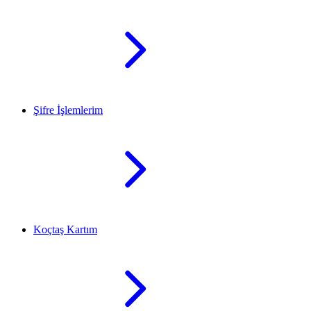
Şifre İşlemlerim
Koçtaş Kartım