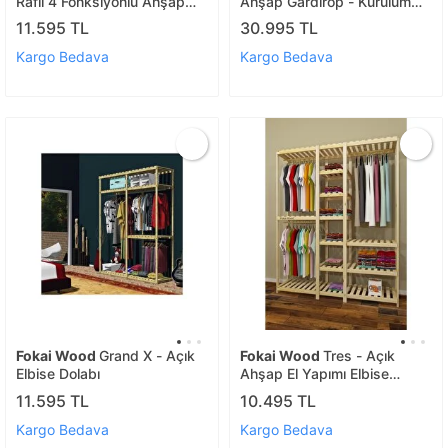
Raflı 4 Fonksiyonlu Ahşap
Ahşap Gardırop - Kurulum
Açık El Yapımı Gardırop
Için Tornavida Matkap Ve
11.595 TL
30.995 TL
Usta Gerekmez
Kargo Bedava
Kargo Bedava
Fokai Wood
Grand X - Açık
Fokai Wood
Tres - Açık
Elbise Dolabı
Ahşap El Yapımı Elbise
Dolabı
11.595 TL
10.495 TL
Kargo Bedava
Kargo Bedava