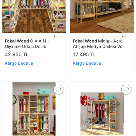
Fokai Wood
O X A N -
Fokai Wood
Midia - Açık
Giyinme Odası Dolabı
Ahşap Medya Ünitesi Ve
Kitaplık
42.950 TL
12.495 TL
Kargo Bedava
Kargo Bedava