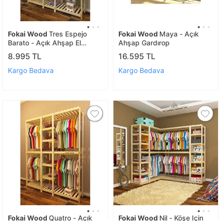
Fokai Wood
Tres Espejo
Fokai Wood
Maya - Açık
Barato - Açık Ahşap El
Ahşap Gardırop
Yapımı Elbise Dolabı
8.995 TL
16.595 TL
Kargo Bedava
Kargo Bedava
Fokai Wood
Quatro - Açık
Fokai Wood
Nil - Köşe Için