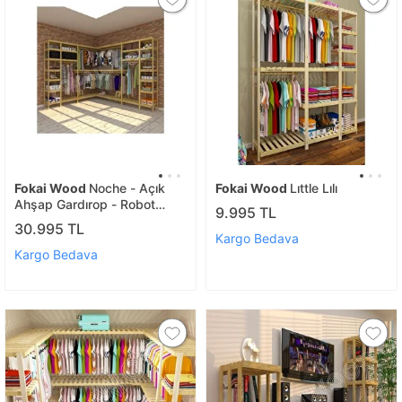
Fokai Wood
Noche - Açık
Fokai Wood
Lıttle Lılı
Ahşap Gardırop - Robot
9.995 TL
Süpürge Kullanımı Için
30.995 TL
Uygundur
Kargo Bedava
Kargo Bedava