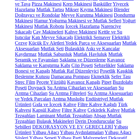
ve Tava
Pizza Makinesi
Krep Makinesi
Basküller
Yiyecek
Hazırlama
Mutfak Tartısı
Mikser
Kıyma Makinesi
Blender
Doğrayıcı ve Rondolar
Meyve Kurutma Makinesi
Dondurma
Makinesi
Hamur Yoğurma Makinesi ve Mutfak Şefleri
Yoğurt
Makinesi
Mutfak Robotu
İçecek Hazırlama
Narenciye
Sıkacağı
Çay Makineleri
Kahve Makinesi
Kettle ve Su
Isıtıcılar
Katı Meyve Sıkacağı
Elektrikli Semaver
Elektrikli
Cezve
Küçük Ev Aletleri Yedek Parça ve Aksesuarları
Mutfak
Aksesuarları
Mutfak Seti
Bulaşıklık
Askı ve Kancalar
Kaydırmaz
Mutfak Sabunluk
Mutfak Havluluk
Mutfak
Seramik ve Fayansları
Saklama ve Düzenleme
Kavanoz
Saklama ve Karıştırma Kabı
Çöp Poşeti
Sebzelikler
Saklama
Bonesi ve Kapağı
Mutfak Raf Düzenleyici
Poşetlik
Kaşıklık
Beslenme Kutusu
Damacana Pompası
Ekmeklik
Sefer Tası
Streç Film
Peçete Yüzüğü
Kavanoz Kapağı
Pipet
Buzdolabı
Poşeti
Doypack
Su Arıtma Cihazları ve Aksesuarları
Su
Arıtma Cihazları
Su Arıtma Filtreleri
Su Arıtma Aksesuarları
ve Yedek Parçaları
Arıtma Musluğu
Endüstriyel Mutfak
Ürünleri
Gıda ve İçecek
Kahve
Filtre Kahve Kağıdı
Türk
Kahvesi
Kapsül Kahve
Filtre Kahve
Çekirdek Kahve
Mutfak
Tezgahları
Laminant Mutfak Tezgahları
Ahşap Mutfak
Tezgahları
Bulaşık Makineleri
Derin Dondurucular
Su
Sebilleri
DEKORASYON VE EV GEREÇLERİ
Yılbaşı
Ürünleri
Yılbaşı Ağacı
Yılbaşı Aydınlatmaları
Yılbaşı Ağacı
Süsleri
Yılbaşı Sepeti
Yılbaşı Parti Malzemeleri
Dekoratif