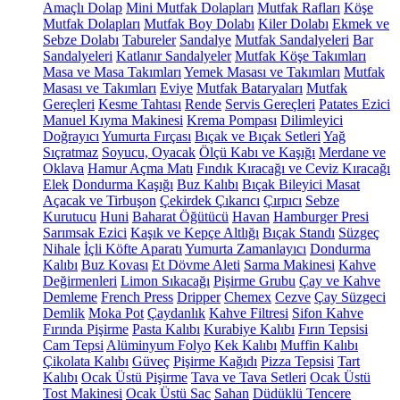
Amaçlı Dolap
Mini Mutfak Dolapları
Mutfak Rafları
Köşe
Mutfak Dolapları
Mutfak Boy Dolabı
Kiler Dolabı
Ekmek ve
Sebze Dolabı
Tabureler
Sandalye
Mutfak Sandalyeleri
Bar
Sandalyeleri
Katlanır Sandalyeler
Mutfak Köşe Takımları
Masa ve Masa Takımları
Yemek Masası ve Takımları
Mutfak
Masası ve Takımları
Eviye
Mutfak Bataryaları
Mutfak
Gereçleri
Kesme Tahtası
Rende
Servis Gereçleri
Patates Ezici
Manuel Kıyma Makinesi
Krema Pompası
Dilimleyici
Doğrayıcı
Yumurta Fırçası
Bıçak ve Bıçak Setleri
Yağ
Sıçratmaz
Soyucu, Oyacak
Ölçü Kabı ve Kaşığı
Merdane ve
Oklava
Hamur Açma Matı
Fındık Kıracağı ve Ceviz Kıracağı
Elek
Dondurma Kaşığı
Buz Kalıbı
Bıçak Bileyici Masat
Açacak ve Tirbuşon
Çekirdek Çıkarıcı
Çırpıcı
Sebze
Kurutucu
Huni
Baharat Öğütücü
Havan
Hamburger Presi
Sarımsak Ezici
Kaşık ve Kepçe Altlığı
Bıçak Standı
Süzgeç
Nihale
İçli Köfte Aparatı
Yumurta Zamanlayıcı
Dondurma
Kalıbı
Buz Kovası
Et Dövme Aleti
Sarma Makinesi
Kahve
Değirmenleri
Limon Sıkacağı
Pişirme Grubu
Çay ve Kahve
Demleme
French Press
Dripper
Chemex
Cezve
Çay Süzgeci
Demlik
Moka Pot
Çaydanlık
Kahve Filtresi
Sifon Kahve
Fırında Pişirme
Pasta Kalıbı
Kurabiye Kalıbı
Fırın Tepsisi
Cam Tepsi
Alüminyum Folyo
Kek Kalıbı
Muffin Kalıbı
Çikolata Kalıbı
Güveç
Pişirme Kağıdı
Pizza Tepsisi
Tart
Kalıbı
Ocak Üstü Pişirme
Tava ve Tava Setleri
Ocak Üstü
Tost Makinesi
Ocak Üstü Sac
Sahan
Düdüklü Tencere