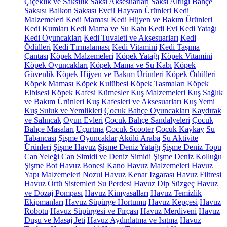
Çiçeklik ve Saksılık
Saksı Aksesuarları
Saksı Altlığı
Bahçe
Saksısı
Balkon Saksısı
Evcil Hayvan Ürünleri
Kedi
Malzemeleri
Kedi Maması
Kedi Hijyen ve Bakım Ürünleri
Kedi Kumları
Kedi Mama ve Su Kabı
Kedi Evi
Kedi Yatağı
Kedi Oyuncakları
Kedi Tuvaleti ve Aksesuarları
Kedi
Ödülleri
Kedi Tırmalaması
Kedi Vitamini
Kedi Taşıma
Çantası
Köpek Malzemeleri
Köpek Yatağı
Köpek Vitamini
Köpek Oyuncakları
Köpek Mama ve Su Kabı
Köpek
Güvenlik
Köpek Hijyen ve Bakım Ürünleri
Köpek Ödülleri
Köpek Maması
Köpek Kulübesi
Köpek Tasmaları
Köpek
Elbisesi
Köpek Kafesi
Kümesler
Kuş Malzemeleri
Kuş Sağlık
ve Bakım Ürünleri
Kuş Kafesleri ve Aksesuarları
Kuş Yemi
Kuş Suluk ve Yemlikleri
Çocuk Bahçe Oyuncakları
Kaydırak
ve Salıncak
Oyun Evleri
Çocuk Bahçe Sandalyeleri
Çocuk
Bahçe Masaları
Uçurtma
Çocuk Scooter
Çocuk Kaykay
Su
Tabancası
Şişme Oyuncaklar
Akülü Araba
Su Aktivite
Ürünleri
Şişme Havuz
Şişme Deniz Yatağı
Şişme Deniz Topu
Can Yeleği
Can Simidi ve Deniz Simidi
Şişme Deniz Kolluğu
Şişme Bot
Havuz Bonesi
Kano
Havuz Malzemeleri
Havuz
Yapı Malzemeleri
Nozul
Havuz Kenar Izgarası
Havuz Filtresi
Havuz Örtü Sistemleri
Su Perdesi
Havuz Dip Süzgeç
Havuz
ve Dozaj Pompası
Havuz Kimyasalları
Havuz Temizlik
Ekipmanları
Havuz Süpürge Hortumu
Havuz Kepçesi
Havuz
Robotu
Havuz Süpürgesi ve Fırçası
Havuz Merdiveni
Havuz
Duşu ve Masaj Jeti
Havuz Aydınlatma ve Isıtma
Havuz