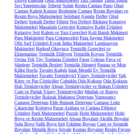
Dosya
Etiketlik
Okul Malzemeleri
Yazı Tahtası
Tahta Silgisi
Sıvı Yapıştırıcılar
Tebeşir
Suluk
Resim Çantası
Pano
Okul
Çantası
Kalem Kutusu
Beslenme Çantası
Resim Boyaları ve
Resim Boya Malzemeleri
Selobant
Ajanda
Defter
Okul
Defteri
Spiralli Defter
Fihrist
Not Defteri
Bloknot
Kırtasiye
Malzemeleri
Masaüstü Gereçleri
Kırtasiye Kağıt Ürünleri
Kırtasiye Seti
Kalem ve Yazı Gereçleri
Koli Bandı Makinesi
Para Makineleri
Para Çekmeceleri
Para Sayma Makineleri
Ofis Sarf Ürünleri
Evrak İmha Makineleri
Laminasyon
Makineleri
Barkod Okuyucu
Temizlik Gereçleri ve
Ekipmanları
Temizlik Eldiveni
Temizlik Kovası
Temizlik,
Ovma Teli
Tüy Toplama Ürünleri
Faraş
Çekpas
Fırça ve
Süpürge
Temizlik Bezleri
Temizlik Süngeri
Paspas ve Mop
Kâğıt Havlu
Tuvalet Kağıdı
Islak Mendil
Ev Temizlik
Malzemeleri
Tuvalet Temizleyici
Yüzey Temizleyiciler
Yağ,
Kireç ve Pas Çözücüler
Çubuklu Oda Kokusu
Oda Kokusu
Halı Temizleyiciler
Ahşap Temizleyiciler ve Bakım Ürünleri
Cam ve Parlak Yüzey Temizleyiciler
Mutfak ve Banyo
Temizleyiciler
Bulaşık Makinesi Deterjanı
Yumuşatıcı
Çamaşır Deterjanı
Elde Bulaşık Deterjanı
Çamaşır Leke
Çıkarıcılar
Kolonya
Pazar Arabası ve Çantası
Eğlence
Ürünleri
Parti Malzemeleri
Puzzle
Hobi Malzemeleri
Hobi
Boya ve Resim Malzemeleri
Ahşap Boyaları
Akrilik Boyalar
Sulu Boya
Yağlı Boya Seti
Eskitme Boyası
Cam ve Seramik
Boyaları
Metalik Boya
Şövale
Kumaş Boyaları
Resim Fırçası