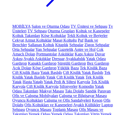
MOBİLYA
Salon ve Oturma Odası
TV Ünitesi ve Sehpası
Tv
Üniteleri
TV Sehpası
Oturma Grupları
Koltuk ve Kanepeler
Koltuk Takımları
Köşe Koltuklar
Tekli Koltuk ve Berjerler
Çekyat
Armut Koltuklar
Masaj Koltuğu
Puf
Bank ve
Benchler
Sallanan Koltuk
Kitaplık
Sehpalar
Zigon Sehpalar
Orta Sehpalar
Yan Sehpalar
Gazetelik
Antre ve Hol
Çok
Amaçlı Dolap
Portmantolar
Askılıklar
Kapı Askısı
Duvar
Askısı
Ayaklı Askılıklar
Dresuar
Ayakkabılık
Yatak Odası
Gardırop
Kapaklı Gardırop
Sürgülü Gardırop
Bez Gardırop
Açık Dolap
Köşe Gardırop
Yüklük
Baza
Tek Kişilik Baza
Çift Kişilik Baza
Yatak Başlığı
Çift Kişilik Yatak Başlığı
Tek
Kişilik Yatak Başlığı
Yatak
Çift Kişilik Yatak
Tek Kişilik
Yatak
Hasta Yatağı
Yatak Pedi & Şiltesi
Karyola
Tek Kişilik
Karyola
Çift Kişilik Karyola
Şifonyerler
Komodin
Yatak
Odası Takımları
Makyaj Masası
Takı Dolabı
Sandık
Paravan
Ofis ve Çalışma Mobilyaları
Çalışma ve Bilgisayar Masası
Oyuncu Koltukları
Çalışma ve Ofis Sandalyeleri
Keson
Ofis
Dolabı
Ofis Koltukları ve Kanepeleri
Ayaklı Küllükler
Laptop
Sehpası
Oyuncu Masası
Toplantı Masası
Ofis Masası ve
Takımları
Yemek Odası
Yemek Odası Takımları
Vitrin
Yemek