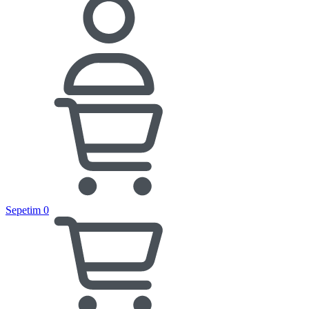
Sepetim
0