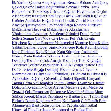
İlk Yardım Çantası
Araç Sigortaları
Benzin Bidonu
Acil Çıkış
Çekici
Çekme Halatı
Boyunluklar
Seyyar Lamba
Trafik
Reflektörleri
Takoz
Kış Ürünleri
Yağmur Kaydırıcılar
Ölçüm
Aletleri
Buz Kazıyıcı
Cam Suyu
Lastik Kar Paleti
Kışlık Set
Ürünler
Antifrizler
Buğu Giderici
Lastik Zinciri
Elektrikli
Araç Şarj İstasyonları
Oto Yedek Parça
Römork
Hırdavat
Malzemeleri
Hırdavat Malzemesi ve Aksesuarları
Yönlendirme Levhaları
Sabitleme Ürünleri
Dübel
Dübel
Setleri
Somun
Çivi
Vida-Çivi
Demir Pul
Vida
Civata
Köşebent
Kapı ve Pencere Malzemeleri
Menteşe
Kapı Kolları
Yalıtım Bantları
Stoper
Sineklik
Pencere Kolu
Kapı Hidroliği
Kapı Dürbünü
Kapı Kilitleri
Kapı Sürgüleri
Anahtarlık
Gönye
Posta Kutuları
Tekerlek
Testereler
Daire Testereler
Dekupaj Testereler
Çok Amaçlı Testereler
Tilki Kuyruğu
Testereler
Testere Aksesuarları
Tilki Kuyruğu Testere Ucu
Daire Testere Bıçağı
Dekupaj Testere Ucu
İş Güvenlik
Malzemeleri
İş Güvenlik Gözlükleri
İş Eldiveni
İş Elbisesi
İş
Ayakkabısı
Diğer İş Güvenlik Ürünleri
Siperlik
Lanyard
Takım Çanta Ve Dolapları
Takım Çantası
Takım ve Hizmet
Dolapları
Avadanlık
Ölçü Aletleri
Metre ve Şerit Metre
Su
Terazisi
Oda Termostatı
Silikon ve Mastikler
Silikon
Mum
Silikon
Köpük
Mastik
Yapıştırıcı ve Bantlar
Bant
Teflon Bant
Elektrik Bandı
Kaydırmaz Bant
Koli Bandı
Çift Taraflı Bant
Alüminyum Bant
İzolasyon Bandı
Yapıştırıcılar
Tutkal
Kimyasal Dübeller
Japon Yapıştırıcıları
Epoksi
Hızlı