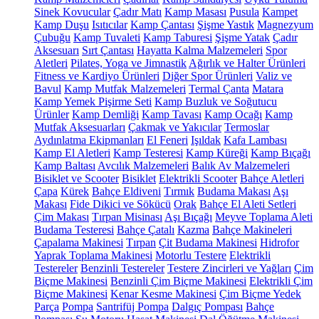
Sinek Kovucular
Çadır Matı
Kamp Masası
Pusula
Kampet
Kamp Duşu
Isıtıcılar
Kamp Çantası
Şişme Yastık
Magnezyum
Çubuğu
Kamp Tuvaleti
Kamp Taburesi
Şişme Yatak
Çadır
Aksesuarı
Sırt Çantası
Hayatta Kalma Malzemeleri
Spor
Aletleri
Pilates, Yoga ve Jimnastik
Ağırlık ve Halter Ürünleri
Fitness ve Kardiyo Ürünleri
Diğer Spor Ürünleri
Valiz ve
Bavul
Kamp Mutfak Malzemeleri
Termal Çanta
Matara
Kamp Yemek Pişirme Seti
Kamp Buzluk ve Soğutucu
Ürünler
Kamp Demliği
Kamp Tavası
Kamp Ocağı
Kamp
Mutfak Aksesuarları
Çakmak ve Yakıcılar
Termoslar
Aydınlatma Ekipmanları
El Feneri
Işıldak
Kafa Lambası
Kamp El Aletleri
Kamp Testeresi
Kamp Küreği
Kamp Bıçağı
Kamp Baltası
Avcılık Malzemeleri
Balık Av Malzemeleri
Bisiklet ve Scooter
Bisiklet
Elektrikli Scooter
Bahçe Aletleri
Çapa
Kürek
Bahçe Eldiveni
Tırmık
Budama Makası
Aşı
Makası
Fide Dikici ve Sökücü
Orak
Bahçe El Aleti Setleri
Çim Makası
Tırpan Misinası
Aşı Bıçağı
Meyve Toplama Aleti
Budama Testeresi
Bahçe Çatalı
Kazma
Bahçe Makineleri
Çapalama Makinesi
Tırpan
Çit Budama Makinesi
Hidrofor
Yaprak Toplama Makinesi
Motorlu Testere
Elektrikli
Testereler
Benzinli Testereler
Testere Zincirleri ve Yağları
Çim
Biçme Makinesi
Benzinli Çim Biçme Makinesi
Elektrikli Çim
Biçme Makinesi
Kenar Kesme Makinesi
Çim Biçme Yedek
Parça
Pompa
Santrifüj Pompa
Dalgıç Pompası
Bahçe