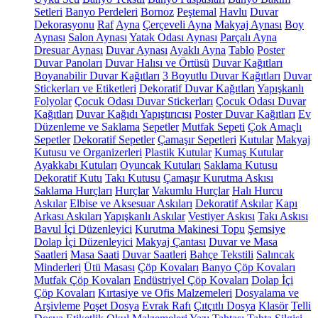
Setleri
Banyo Perdeleri
Bornoz
Peştemal
Havlu
Duvar
Dekorasyonu
Raf
Ayna
Çerçeveli Ayna
Makyaj Aynası
Boy
Aynası
Salon Aynası
Yatak Odası Aynası
Parçalı Ayna
Dresuar Aynası
Duvar Aynası
Ayaklı Ayna
Tablo
Poster
Duvar Panoları
Duvar Halısı ve Örtüsü
Duvar Kağıtları
Boyanabilir Duvar Kağıtları
3 Boyutlu Duvar Kağıtları
Duvar
Stickerları ve Etiketleri
Dekoratif Duvar Kağıtları
Yapışkanlı
Folyolar
Çocuk Odası Duvar Stickerları
Çocuk Odası Duvar
Kağıtları
Duvar Kağıdı Yapıştırıcısı
Poster Duvar Kağıtları
Ev
Düzenleme ve Saklama
Sepetler
Mutfak Sepeti
Çok Amaçlı
Sepetler
Dekoratif Sepetler
Çamaşır Sepetleri
Kutular
Makyaj
Kutusu ve Organizerleri
Plastik Kutular
Kumaş Kutular
Ayakkabı Kutuları
Oyuncak Kutuları
Saklama Kutusu
Dekoratif Kutu
Takı Kutusu
Çamaşır Kurutma Askısı
Saklama Hurçları
Hurçlar
Vakumlu Hurçlar
Halı Hurcu
Askılar
Elbise ve Aksesuar Askıları
Dekoratif Askılar
Kapı
Arkası Askıları
Yapışkanlı Askılar
Vestiyer Askısı
Takı Askısı
Bavul İçi Düzenleyici
Kurutma Makinesi Topu
Şemsiye
Dolap İçi Düzenleyici
Makyaj Çantası
Duvar ve Masa
Saatleri
Masa Saati
Duvar Saatleri
Bahçe Tekstili
Salıncak
Minderleri
Ütü Masası
Çöp Kovaları
Banyo Çöp Kovaları
Mutfak Çöp Kovaları
Endüstriyel Çöp Kovaları
Dolap İçi
Çöp Kovaları
Kırtasiye ve Ofis Malzemeleri
Dosyalama ve
Arşivleme
Poşet Dosya
Evrak Rafı
Çıtçıtlı Dosya
Klasör
Telli