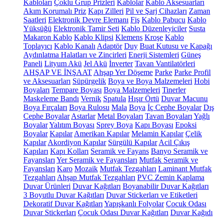
Kabloları
Çoklu Grup Prizleri
Kablolar
Kablo Aksesuarları
Akım Korumalı Priz
Kapı Zilleri
Pil ve Şarj Cihazları
Zaman
Saatleri
Elektronik Devre Elemanı
Fiş
Kablo Pabucu
Kablo
Yüksüğü
Elektronik Tamir Seti
Kablo Düzenleyiciler
Susta
Makaron Kablo
Kablo Klipsi
Klemens
Kroşe
Kablo
Toplayıcı
Kablo Kanalı
Adaptör
Duy
Buat Kutusu ve Kapağı
Aydınlatma Halatları ve Zincirleri
Enerji Sistemleri
Güneş
Paneli
Lityum Akü
Jel Akü
İnverter
Tavan Vantilatörleri
AHŞAP VE İNŞAAT
Ahşap Yer Döşeme
Parke
Parke Profil
ve Aksesuarları
Süpürgelik
Boya ve Boya Malzemeleri
Hobi
Boyaları
Tempare Boyası
Boya Malzemeleri
Tinerler
Maskeleme Bandı
Vernik
Spatula
Hışır Örtü
Duvar Macunu
Boya Fırçaları
Boya Rulosu
Mala
Boya
İç Cephe Boyalar
Dış
Cephe Boyalar
Astarlar
Metal Boyaları
Tavan Boyaları
Yağlı
Boyalar
Yalıtım Boyası
Sprey Boya
Kapı Boyası
Epoksi
Boyalar
Kapılar
Amerikan Kapılar
Melamin Kapılar
Çelik
Kapılar
Akordiyon Kapılar
Sürgülü Kapılar
Acil Çıkış
Kapıları
Kapı Kolları
Seramik ve Fayans
Banyo Seramik ve
Fayansları
Yer Seramik ve Fayansları
Mutfak Seramik ve
Fayansları
Karo
Mozaik
Mutfak Tezgahları
Laminant Mutfak
Tezgahları
Ahşap Mutfak Tezgahları
PVC Zemin Kaplama
Duvar Ürünleri
Duvar Kağıtları
Boyanabilir Duvar Kağıtları
3 Boyutlu Duvar Kağıtları
Duvar Stickerları ve Etiketleri
Dekoratif Duvar Kağıtları
Yapışkanlı Folyolar
Çocuk Odası
Duvar Stickerları
Çocuk Odası Duvar Kağıtları
Duvar Kağıdı