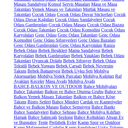
Masası Sandalyesi
Konsol
Servis Masaları
Masa ve Masa
Takımları
Yemek Masası ve Takımları
Mutfak Masası ve
Takımları
Çocuk Odası
Çocuk Odası Duvar Stickerları
Çocuk
Odası Duvar Kağıtları
Çocuk Odası Sandalyeleri
Çocuk
Odası Gardıropları
Çocuk Odası Masası
Çocuk Odası Bazası
Çocuk Odası Takımları
Çocuk Odası Komodini
Çocuk Odası
Karyolaları
Genç Odası
Genç Odası Takımları
Genç Odası
Komodini
Genç Odası Şifonyerleri
Genç Odası Bazaları
Genç Odası Gardıropları
Genç Odası Karyolaları
Ranza
Bebek Odası
Bebek Beşikleri
Mama Sandalyesi
Bebek
Karyolaları
Bebek Gardıropları
Bebek Yatakları
Bebek Odası
Takımları
Oyuncak Dolabı
Bebek Şifonyer
Bebek Odası
Tekstili
Bebek Yorganı
Bebek Çarşafı
Bebek Nevresim
Takımı
Bebek Battaniyesi
Bebek Uyku Seti
Mobilya
Aksesuarları
Mobilya Yedek Parçaları
Mobilya Kulpları
Raf
Ayakları
Keçeler
Masa Ayağı
Mobilya Ayağı
BAHÇE,BALKON VE OUTDOOR
Bahçe Mobilyaları
Bahçe Takımları
Balkon ve Bahçe Oturma Grubu
Bahçe ve
Balkon Yemek Masası Takımları
Balkon ve Bahçe Köşe
Takımı
Bistro Setleri
Bahçe Minderi
Çardak ve Kameriyeler
Bahçe ve Balkon Masası
Bahçe Şemsiyesi
Bahçe Bankı
Bahçe Sandalyeleri
Bahçe Sehpası
Bahçe Mobilya Kılıfları
Hamak
Bahçe Salıncağı
Şezlong
Bahçe Koltukları
Ahşap Ev
ve Bungalov
Tente
Prefabrik Evler
Kamp Spor ve Outdoor
Kamp Malzemeleri
Çadırlar
Kamp Sandalyesi
Uyku Tulumu