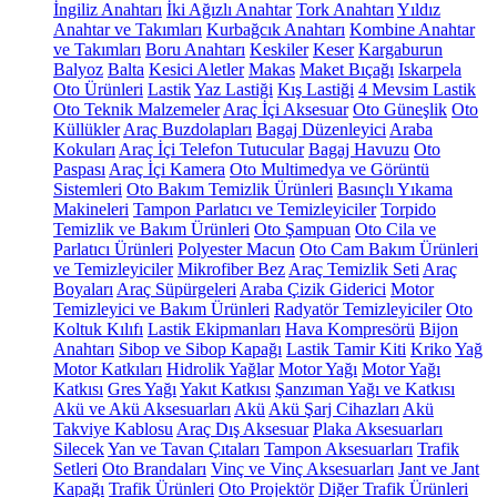
İngiliz Anahtarı
İki Ağızlı Anahtar
Tork Anahtarı
Yıldız
Anahtar ve Takımları
Kurbağcık Anahtarı
Kombine Anahtar
ve Takımları
Boru Anahtarı
Keskiler
Keser
Kargaburun
Balyoz
Balta
Kesici Aletler
Makas
Maket Bıçağı
Iskarpela
Oto Ürünleri
Lastik
Yaz Lastiği
Kış Lastiği
4 Mevsim Lastik
Oto Teknik Malzemeler
Araç İçi Aksesuar
Oto Güneşlik
Oto
Küllükler
Araç Buzdolapları
Bagaj Düzenleyici
Araba
Kokuları
Araç İçi Telefon Tutucular
Bagaj Havuzu
Oto
Paspası
Araç İçi Kamera
Oto Multimedya ve Görüntü
Sistemleri
Oto Bakım Temizlik Ürünleri
Basınçlı Yıkama
Makineleri
Tampon Parlatıcı ve Temizleyiciler
Torpido
Temizlik ve Bakım Ürünleri
Oto Şampuan
Oto Cila ve
Parlatıcı Ürünleri
Polyester Macun
Oto Cam Bakım Ürünleri
ve Temizleyiciler
Mikrofiber Bez
Araç Temizlik Seti
Araç
Boyaları
Araç Süpürgeleri
Araba Çizik Giderici
Motor
Temizleyici ve Bakım Ürünleri
Radyatör Temizleyiciler
Oto
Koltuk Kılıfı
Lastik Ekipmanları
Hava Kompresörü
Bijon
Anahtarı
Sibop ve Sibop Kapağı
Lastik Tamir Kiti
Kriko
Yağ
Motor Katkıları
Hidrolik Yağlar
Motor Yağı
Motor Yağı
Katkısı
Gres Yağı
Yakıt Katkısı
Şanzıman Yağı ve Katkısı
Akü ve Akü Aksesuarları
Akü
Akü Şarj Cihazları
Akü
Takviye Kablosu
Araç Dış Aksesuar
Plaka Aksesuarları
Silecek
Yan ve Tavan Çıtaları
Tampon Aksesuarları
Trafik
Setleri
Oto Brandaları
Vinç ve Vinç Aksesuarları
Jant ve Jant
Kapağı
Trafik Ürünleri
Oto Projektör
Diğer Trafik Ürünleri