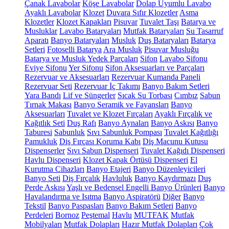
Çanak Lavabolar
Köşe Lavabolar
Dolap Uyumlu Lavabo
Ayaklı Lavabolar
Klozet
Duvara Sıfır Klozetler
Asma
Klozetler
Klozet Kapakları
Pisuvar
Tuvalet Taşı
Batarya ve
Musluklar
Lavabo Bataryaları
Mutfak Bataryaları
Su Tasarruf
Aparatı
Banyo Bataryaları
Musluk
Duş Bataryaları
Batarya
Setleri
Fotoselli Batarya
Ara Musluk
Pisuvar Musluğu
Batarya ve Musluk Yedek Parçaları
Sifon
Lavabo Sifonu
Eviye Sifonu
Yer Sifonu
Sifon Aksesuarları ve Parçaları
Rezervuar ve Aksesuarları
Rezervuar Kumanda Paneli
Rezervuar Seti
Rezervuar İç Takımı
Banyo Bakım Setleri
Yara Bandı
Lif ve Süngerler
Sıcak Su Torbası
Cımbız
Sabun
Tırnak Makası
Banyo Seramik ve Fayansları
Banyo
Aksesuarları
Tuvalet ve Klozet Fırçaları
Ayaklı Fırçalık ve
Kağıtlık Seti
Duş Rafı
Banyo Aynaları
Banyo Askısı
Banyo
Taburesi
Sabunluk
Sıvı Sabunluk Pompası
Tuvalet Kağıtlığı
Pamukluk
Diş Fırçası Koruma Kabı
Diş Macunu Kutusu
Dispenserler
Sıvı Sabun Dispenseri
Tuvalet Kağıdı Dispenseri
Havlu Dispenseri
Klozet Kapak Örtüsü Dispenseri
El
Kurutma Cihazları
Banyo Etajeri
Banyo Düzenleyicileri
Banyo Seti
Diş Fırçalık
Havluluk
Banyo Kaydırmazı
Duş
Perde Askısı
Yaşlı ve Bedensel Engelli Banyo Ürünleri
Banyo
Havalandırma ve Isıtma
Banyo Aspiratörü
Diğer
Banyo
Tekstil
Banyo Paspasları
Banyo Bakım Setleri
Banyo
Perdeleri
Bornoz
Peştemal
Havlu
MUTFAK
Mutfak
Mobilyaları
Mutfak Dolapları
Hazır Mutfak Dolapları
Çok