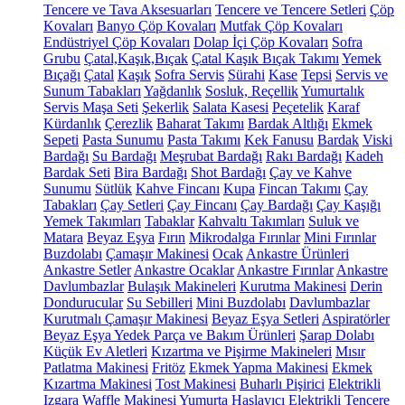
Tencere ve Tava Aksesuarları
Tencere ve Tencere Setleri
Çöp
Kovaları
Banyo Çöp Kovaları
Mutfak Çöp Kovaları
Endüstriyel Çöp Kovaları
Dolap İçi Çöp Kovaları
Sofra
Grubu
Çatal,Kaşık,Bıçak
Çatal Kaşık Bıçak Takımı
Yemek
Bıçağı
Çatal
Kaşık
Sofra Servis
Sürahi
Kase
Tepsi
Servis ve
Sunum Tabakları
Yağdanlık
Sosluk, Reçellik
Yumurtalık
Servis Maşa Seti
Şekerlik
Salata Kasesi
Peçetelik
Karaf
Kürdanlık
Çerezlik
Baharat Takımı
Bardak Altlığı
Ekmek
Sepeti
Pasta Sunumu
Pasta Takımı
Kek Fanusu
Bardak
Viski
Bardağı
Su Bardağı
Meşrubat Bardağı
Rakı Bardağı
Kadeh
Bardak Seti
Bira Bardağı
Shot Bardağı
Çay ve Kahve
Sunumu
Sütlük
Kahve Fincanı
Kupa
Fincan Takımı
Çay
Tabakları
Çay Setleri
Çay Fincanı
Çay Bardağı
Çay Kaşığı
Yemek Takımları
Tabaklar
Kahvaltı Takımları
Suluk ve
Matara
Beyaz Eşya
Fırın
Mikrodalga Fırınlar
Mini Fırınlar
Buzdolabı
Çamaşır Makinesi
Ocak
Ankastre Ürünleri
Ankastre Setler
Ankastre Ocaklar
Ankastre Fırınlar
Ankastre
Davlumbazlar
Bulaşık Makineleri
Kurutma Makinesi
Derin
Dondurucular
Su Sebilleri
Mini Buzdolabı
Davlumbazlar
Kurutmalı Çamaşır Makinesi
Beyaz Eşya Setleri
Aspiratörler
Beyaz Eşya Yedek Parça ve Bakım Ürünleri
Şarap Dolabı
Küçük Ev Aletleri
Kızartma ve Pişirme Makineleri
Mısır
Patlatma Makinesi
Fritöz
Ekmek Yapma Makinesi
Ekmek
Kızartma Makinesi
Tost Makinesi
Buharlı Pişirici
Elektrikli
Izgara
Waffle Makinesi
Yumurta Haşlayıcı
Elektrikli Tencere