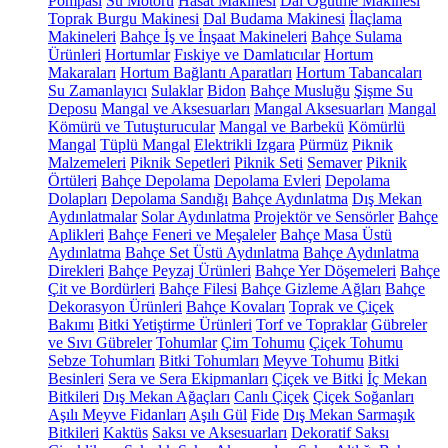
Pompası
Su Motoru
Hasat Makinesi
Dal Öğütme Makinesi
Toprak Burgu Makinesi
Dal Budama Makinesi
İlaçlama
Makineleri
Bahçe İş ve İnşaat Makineleri
Bahçe Sulama
Ürünleri
Hortumlar
Fıskiye ve Damlatıcılar
Hortum
Makaraları
Hortum Bağlantı Aparatları
Hortum Tabancaları
Su Zamanlayıcı
Sulaklar
Bidon
Bahçe Musluğu
Şişme Su
Deposu
Mangal ve Aksesuarları
Mangal Aksesuarları
Mangal
Kömürü ve Tutuşturucular
Mangal ve Barbekü
Kömürlü
Mangal
Tüplü Mangal
Elektrikli Izgara
Pürmüz
Piknik
Malzemeleri
Piknik Sepetleri
Piknik Seti
Semaver
Piknik
Örtüleri
Bahçe Depolama
Depolama Evleri
Depolama
Dolapları
Depolama Sandığı
Bahçe Aydınlatma
Dış Mekan
Aydınlatmalar
Solar Aydınlatma
Projektör ve Sensörler
Bahçe
Aplikleri
Bahçe Feneri ve Meşaleler
Bahçe Masa Üstü
Aydınlatma
Bahçe Set Üstü Aydınlatma
Bahçe Aydınlatma
Direkleri
Bahçe Peyzaj Ürünleri
Bahçe Yer Döşemeleri
Bahçe
Çit ve Bordürleri
Bahçe Filesi
Bahçe Gizleme Ağları
Bahçe
Dekorasyon Ürünleri
Bahçe Kovaları
Toprak ve Çiçek
Bakımı
Bitki Yetiştirme Ürünleri
Torf ve Topraklar
Gübreler
ve Sıvı Gübreler
Tohumlar
Çim Tohumu
Çiçek Tohumu
Sebze Tohumları
Bitki Tohumları
Meyve Tohumu
Bitki
Besinleri
Sera ve Sera Ekipmanları
Çiçek ve Bitki
İç Mekan
Bitkileri
Dış Mekan Ağaçları
Canlı Çiçek
Çiçek Soğanları
Aşılı Meyve Fidanları
Aşılı Gül
Fide
Dış Mekan Sarmaşık
Bitkileri
Kaktüs
Saksı ve Aksesuarları
Dekoratif Saksı