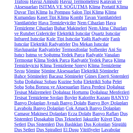
Trafosu
Havuz Ampulü
Havuz Termometresi
Karavan ve
Aksesuarları
ISITMA VE SOĞUTMA
Klima
Portatif Klima
Duvar Tipi Klima
Isı Pompası
Salon Tipi Klima
Klima
Kumandası
Kaset Tipi Klima
Kombi
Tavan Vantilatörleri
Vantilatörler
Hava Temizleyiciler
Nem Cihazları
Hava
Temizleme Cihazları
Buhar Makineleri
Nem Alma Cihazları
ve Rutubet Gidericiler
Elektrikli Isıtıcılar
Quartz Isıtıcılar
Infrared Isıtıcılar
Kule Tipi Isıtıcılar
Yağlı Radyatör
Fanlı
Isıtıcılar
Elektrikli Radyatörler
Dış Mekan Isıtıcılar
Havlupanlar
Radyatörler
Termosifonlar
Şofbenler
Ani Su
Isıtıcı
Isıtma ve Soğutma Yedek Parça
Radyatör Vanaları
Termostat
Klima Yedek Parça
Radyatör Yedek Parça
Klima
Temizleyicisi
Klima Temizleme Spreyi
Klima Temizleme
Sıvısı
Şömine
Şömine Aksesuarları
Elektrikli Şömineler
Bahçe Şömineleri
Bacasız Şömineler
Güneş Enerji Sistemleri
Soba
Doğalgaz Sobası
Kuzine Soba
Elektrikli Soba
Pelet
Soba
Soba Borusu ve Aksesuarları
Hava Perdesi
Doğalgaz
Tesisat Malzemeleri
Doğalgaz Hortumu
Doğalgaz Menfezleri
Tesisat Temizleme Sıvıları
Boyler
Kalorifer Kazanı
BANYO
Banyo Dolapları
Aynalı Banyo Dolabı
Banyo Boy Dolapları
Lavabolu Banyo Dolapları
Çok Amaçlı Banyo Dolapları
Çamaşır Makinesi Dolapları
Ecza Dolabı
Banyo Rafları
Duş
Sistemleri
Duşakabin
Duş Tekneleri
Jakuziler
Küvet
Duş
Setleri
Duş Sistemleri
Duş Başlıkları
Duş Kolonları
Sürgülü
Duş Setleri
Duş Spiralleri
El Duşu
Vitrifiyeler
Lavabolar