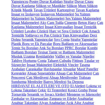
Yapıştırıcısı
Poster Duvar Kağıtları
Strafor
Duvar Çıtası
Duvar Kaplama
Silikon ve Mastikler
Silikon
Mum Silikon
Köpük
Mastik
Tavan Ürünleri
Kartonpiyer
Tavan Kaplama
İnşaat ve İzolasyon
İzolasyon Malzemeleri
Su Yalıtım
Malzemeleri
Isı Yalıtım Malzemeleri
Ses Yalıtım Malzemeleri
İnşaat Malzemeleri
Alçı
Cam Tuğla
Çimento
Beton Harcı
Çatı
Kaplama Malzemeleri
İnşaat Kimyasalları
İnşaat Temizlik
Ürünleri
Lavabo Çözücü
Harç ve Sıva Çözücü
Çok Amaçlı
Temizlik
Yağlayıcı ve Pas Çözücü
Yapı Kimyasalları
Derz
Dolgu
Seramik Yapıştırıcılar
Sıvı Conta
Strafor Yapıştırılar
Plastik Boru ve Ek Parçalar
Boru Bağlantı ve Aksesuarları
Temiz Su Boruları
Atık Su Boruları
PPRC Borular
Kombi
Bağlantı Boruları
Tesisat Tamir ve Bağlantı Malzemeleri
Musluk Uzatma
Regülatörler
Valfler ve Vanalar
Nipeller
Tahliye Hortumu
Conta
Taharet Çubuğu
Fittings
Tıpalar ve
Süzgeçler
İnşaat Makineleri
Elektrikli Vinçler
Taşıma
Arabaları
Caraskallar
Havlupanlar
Ahşaplar
Masif Paneller
Keresteler
Ahşap Seperatörler
Ahşap Çatı Malzemeleri
Çatı
Penceresi
Çatı Merdiveni
Ahşap Merdivenler
Trabzan
Sundurma
Menfezler
Banyo Menfezi
Su Deposu
HIRDAVAT EL ALETLERİ VE OTO
El Aletleri
Lokma ve
Lokma Takımları
Çekiç
El Testereleri
Kesici Grubu
Pense
Tornavida
Seramik ve Sıvacı Aletleri
Mengene ve İşkenceler
Zımbalar ve Aksesuarları
Zımpara ve Eğeler
Anahtarlar
Anahtar Takımları
Alyan Anahtarları
Açık Ağız Anahtar