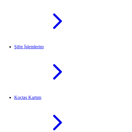
Şifre İşlemlerim
Koçtaş Kartım