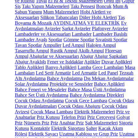
ve Rulosu
Tuval
El İşi & Tekstil Malzemeleri
Örgü İpi
Güpür
Şiş
Takı Yapım Malzemeleri
Takı Pensesi
Boncuk
Mum &
Sabun Yapımı
Mum Malzemeleri
Hobi Aletleri ve
Aksesuarları
Silikon Tabancaları
Diğer Hobi Aletleri
Taş
Boyama & Mozaik
AYDINLATMA VE ELEKTRİK
Ev
Aydınlatmaları
Avizeler
Sarkıt Avizeler
Plafonyer Avizeler
Lambaderler ve Aksesuarları
Lambader
Lambader Başlığı
Lambader Ayağı
Spotlar
Gömme Spotlar
Sıvaüstü Spotlar
Tavan Spotlar
Ampuller
Led Ampul
Halojen Ampul
Tasarruflu Ampul
Rustik Ampul
Akıllı Ampul
Floresan
Ampul
Abajurlar ve Aksesuarları
Abajur
Abajur Şapkaları
Abajur Ayaklığı
Fener ve Işıldaklar
Aplikler
Duvar Aplikleri
Tablo Aplikleri
Banyo Aplikleri
Lamba
Gece Lambaları
Masa
Lambaları
Led Şerit
Armatür
Led Armatür
Led Panel
Tezgah
Altı Aydınlatma
Bahçe Aydınlatma
Dış Mekan Aydınlatmalar
Solar Aydınlatma
Projektör ve Sensörler
Bahçe Aplikleri
Bahçe Feneri ve Meşaleler
Bahçe Masa Üstü Aydınlatma
Bahçe Set Üstü Aydınlatma
Bahçe Aydınlatma Direkleri
Çocuk Odası Aydınlatma
Çocuk Gece Lambası
Çocuk Odası
Duvar Aydınlatmaları
Çocuk Odası Abajuru
Çocuk Odası
Avizesi
Çocuk Masa Lambası
Elektrik Malzemeleri
Priz ve
Anahtarlar
Priz Kutusu
Telefon Prizi
Priz Çerçevesi
Golyat
Priz
Nümeris Priz
Priz
Anahtar Priz
Şalt Malzemeleri
Sigorta
Kutusu
Kontaktör
Elektrik Sigortası
Şalter
Kaçak Akım
Rölesi
Elektrik Sayacı
Uzatma Kablosu ve Grup Priz
Uzatma