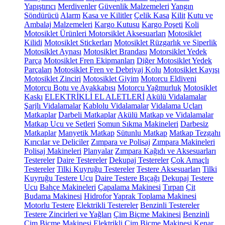
Yapıştırıcı
Merdivenler
Güvenlik Malzemeleri
Yangın
Söndürücü
Alarm
Kasa ve Kilitler
Çelik Kasa
Kilit
Kutu ve
Ambalaj Malzemeleri
Kargo Kutusu
Kargo Poşeti
Koli
Motosiklet Ürünleri
Motorsiklet Aksesuarları
Motosiklet
Kilidi
Motosiklet Stickerları
Motosiklet Rüzgarlık ve Siperlik
Motosiklet Aynası
Motosiklet Brandası
Motorsiklet Yedek
Parça
Motosiklet Fren Ekipmanları
Diğer Motosiklet Yedek
Parçaları
Motosiklet Fren ve Debriyaj Kolu
Motosiklet Kayışı
Motosiklet Zinciri
Motosiklet Giyim
Motorcu Eldiveni
Motorcu Botu ve Ayakkabısı
Motorcu Yağmurluk
Motosiklet
Kaskı
ELEKTRİKLİ EL ALETLERİ
Akülü Vidalamalar
Şarjlı Vidalamalar
Kablolu Vidalamalar
Vidalama Uçları
Matkaplar
Darbeli Matkaplar
Akülü Matkap ve Vidalamalar
Matkap Ucu ve Setleri
Somun Sıkma Makineleri
Darbesiz
Matkaplar
Manyetik Matkap
Sütunlu Matkap
Matkap Tezgahı
Kırıcılar ve Deliciler
Zımpara ve Polisaj
Zımpara Makineleri
Polisaj Makineleri
Planyalar
Zımpara Kağıdı ve Aksesuarları
Testereler
Daire Testereler
Dekupaj Testereler
Çok Amaçlı
Testereler
Tilki Kuyruğu Testereler
Testere Aksesuarları
Tilki
Kuyruğu Testere Ucu
Daire Testere Bıçağı
Dekupaj Testere
Ucu
Bahçe Makineleri
Çapalama Makinesi
Tırpan
Çit
Budama Makinesi
Hidrofor
Yaprak Toplama Makinesi
Motorlu Testere
Elektrikli Testereler
Benzinli Testereler
Testere Zincirleri ve Yağları
Çim Biçme Makinesi
Benzinli
Çim Biçme Makinesi
Elektrikli Çim Biçme Makinesi
Kenar