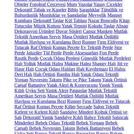
Objeler
Fotoğraf Çerçevesi
Mum
Vazolar
Yapay Çiçekler
Dekoratif Tabak ve Kaseler
Biblo
Şaraplıklar
Tütsülük ve
Buhurdanlık
Mumluklar ve Şamdanlar
Meyvelik
Magnet
Kumbara
Dekoratif Taşlar
Kül Tablası
Nazar Boncuğu
Kitap
Tutucular
Müzik Kutusu
Yatak Tepsisi
Kokulu Taşlar
Ahşap
Dekorasyon Ürünleri
Duvar Süsleri
Cansız Manken
Mutfak
Tekstili
Amerikan Servis
Masa Örtüleri
Mutfak Önlüğü
Mutfak Havlusu ve Kurulama Bezi
Runner
Fırın Eldiveni ve
Tutacak
Raf Örtüsü
Kumaş Peçete
Ev Tekstili
Perde
Stor
Perde
Jaluziler
Tül Perde
Perde Aksesuarları
Fon Perde
Rustik Perde
Çocuk Odası Perdesi
Güneşlik
Mutfak Perdeleri
Halı
Yolluk
Mutfak Halısı
Makine Halısı
Shaggy Halı
Jüt ve
Hasır Halı
Çocuk Odası Halıları
Halı Kaydırmazı
El Halısı
Deri Halı
Halı Örtüsü
Bambu Halı
Yatak Odası Tekstili
Yorgan
Nevresim Takımı
Pike ve Pike Takımı
Yatak Örtüsü
Çarşaf
Battaniye
Yatak Alezi & Koruyucusu
Yastık
Yastık
Kılıfı
Uyku Seti
Yastık Alezi
Paspaslar
Mutfak Tekstili
Amerikan Servis
Masa Örtüleri
Mutfak Önlüğü
Mutfak
Havlusu ve Kurulama Bezi
Runner
Fırın Eldiveni ve Tutacak
Raf Örtüsü
Kumaş Peçete
Kilim
Seccade
Salon Tekstili
Kırlent ve Kırlent Kılıfı
Sandalye Minderi
Koltuk Örtüsü ve
Şalı
Dekoratif Yastık
Sandalye Kılıfı
Bahçe Tekstili
Salıncak
Minderleri
Bebek Odası Tekstili
Bebek Yorganı
Bebek
Çarşafı
Bebek Nevresim Takımı
Bebek Battaniyesi
Bebek
Uyku Seti
Banyo Tekstil
Banyo Paspasları
Banyo Bakım