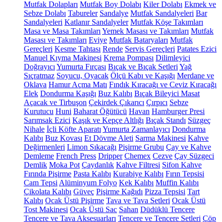
Mutfak Dolapları
Mutfak Boy Dolabı
Kiler Dolabı
Ekmek ve
Sebze Dolabı
Tabureler
Sandalye
Mutfak Sandalyeleri
Bar
Sandalyeleri
Katlanır Sandalyeler
Mutfak Köşe Takımları
Masa ve Masa Takımları
Yemek Masası ve Takımları
Mutfak
Masası ve Takımları
Eviye
Mutfak Bataryaları
Mutfak
Gereçleri
Kesme Tahtası
Rende
Servis Gereçleri
Patates Ezici
Manuel Kıyma Makinesi
Krema Pompası
Dilimleyici
Doğrayıcı
Yumurta Fırçası
Bıçak ve Bıçak Setleri
Yağ
Sıçratmaz
Soyucu, Oyacak
Ölçü Kabı ve Kaşığı
Merdane ve
Oklava
Hamur Açma Matı
Fındık Kıracağı ve Ceviz Kıracağı
Elek
Dondurma Kaşığı
Buz Kalıbı
Bıçak Bileyici Masat
Açacak ve Tirbuşon
Çekirdek Çıkarıcı
Çırpıcı
Sebze
Kurutucu
Huni
Baharat Öğütücü
Havan
Hamburger Presi
Sarımsak Ezici
Kaşık ve Kepçe Altlığı
Bıçak Standı
Süzgeç
Nihale
İçli Köfte Aparatı
Yumurta Zamanlayıcı
Dondurma
Kalıbı
Buz Kovası
Et Dövme Aleti
Sarma Makinesi
Kahve
Değirmenleri
Limon Sıkacağı
Pişirme Grubu
Çay ve Kahve
Demleme
French Press
Dripper
Chemex
Cezve
Çay Süzgeci
Demlik
Moka Pot
Çaydanlık
Kahve Filtresi
Sifon Kahve
Fırında Pişirme
Pasta Kalıbı
Kurabiye Kalıbı
Fırın Tepsisi
Cam Tepsi
Alüminyum Folyo
Kek Kalıbı
Muffin Kalıbı
Çikolata Kalıbı
Güveç
Pişirme Kağıdı
Pizza Tepsisi
Tart
Kalıbı
Ocak Üstü Pişirme
Tava ve Tava Setleri
Ocak Üstü
Tost Makinesi
Ocak Üstü Sac
Sahan
Düdüklü Tencere
Tencere ve Tava Aksesuarları
Tencere ve Tencere Setleri
Çöp