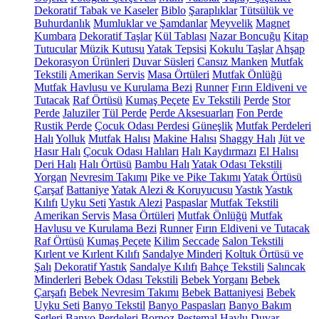
Dekoratif Tabak ve Kaseler
Biblo
Şaraplıklar
Tütsülük ve
Buhurdanlık
Mumluklar ve Şamdanlar
Meyvelik
Magnet
Kumbara
Dekoratif Taşlar
Kül Tablası
Nazar Boncuğu
Kitap
Tutucular
Müzik Kutusu
Yatak Tepsisi
Kokulu Taşlar
Ahşap
Dekorasyon Ürünleri
Duvar Süsleri
Cansız Manken
Mutfak
Tekstili
Amerikan Servis
Masa Örtüleri
Mutfak Önlüğü
Mutfak Havlusu ve Kurulama Bezi
Runner
Fırın Eldiveni ve
Tutacak
Raf Örtüsü
Kumaş Peçete
Ev Tekstili
Perde
Stor
Perde
Jaluziler
Tül Perde
Perde Aksesuarları
Fon Perde
Rustik Perde
Çocuk Odası Perdesi
Güneşlik
Mutfak Perdeleri
Halı
Yolluk
Mutfak Halısı
Makine Halısı
Shaggy Halı
Jüt ve
Hasır Halı
Çocuk Odası Halıları
Halı Kaydırmazı
El Halısı
Deri Halı
Halı Örtüsü
Bambu Halı
Yatak Odası Tekstili
Yorgan
Nevresim Takımı
Pike ve Pike Takımı
Yatak Örtüsü
Çarşaf
Battaniye
Yatak Alezi & Koruyucusu
Yastık
Yastık
Kılıfı
Uyku Seti
Yastık Alezi
Paspaslar
Mutfak Tekstili
Amerikan Servis
Masa Örtüleri
Mutfak Önlüğü
Mutfak
Havlusu ve Kurulama Bezi
Runner
Fırın Eldiveni ve Tutacak
Raf Örtüsü
Kumaş Peçete
Kilim
Seccade
Salon Tekstili
Kırlent ve Kırlent Kılıfı
Sandalye Minderi
Koltuk Örtüsü ve
Şalı
Dekoratif Yastık
Sandalye Kılıfı
Bahçe Tekstili
Salıncak
Minderleri
Bebek Odası Tekstili
Bebek Yorganı
Bebek
Çarşafı
Bebek Nevresim Takımı
Bebek Battaniyesi
Bebek
Uyku Seti
Banyo Tekstil
Banyo Paspasları
Banyo Bakım
Setleri
Banyo Perdeleri
Bornoz
Peştemal
Havlu
Duvar