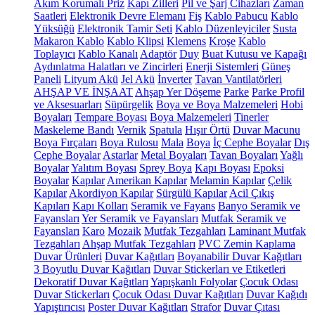
Akım Korumalı Priz
Kapı Zilleri
Pil ve Şarj Cihazları
Zaman
Saatleri
Elektronik Devre Elemanı
Fiş
Kablo Pabucu
Kablo
Yüksüğü
Elektronik Tamir Seti
Kablo Düzenleyiciler
Susta
Makaron Kablo
Kablo Klipsi
Klemens
Kroşe
Kablo
Toplayıcı
Kablo Kanalı
Adaptör
Duy
Buat Kutusu ve Kapağı
Aydınlatma Halatları ve Zincirleri
Enerji Sistemleri
Güneş
Paneli
Lityum Akü
Jel Akü
İnverter
Tavan Vantilatörleri
AHŞAP VE İNŞAAT
Ahşap Yer Döşeme
Parke
Parke Profil
ve Aksesuarları
Süpürgelik
Boya ve Boya Malzemeleri
Hobi
Boyaları
Tempare Boyası
Boya Malzemeleri
Tinerler
Maskeleme Bandı
Vernik
Spatula
Hışır Örtü
Duvar Macunu
Boya Fırçaları
Boya Rulosu
Mala
Boya
İç Cephe Boyalar
Dış
Cephe Boyalar
Astarlar
Metal Boyaları
Tavan Boyaları
Yağlı
Boyalar
Yalıtım Boyası
Sprey Boya
Kapı Boyası
Epoksi
Boyalar
Kapılar
Amerikan Kapılar
Melamin Kapılar
Çelik
Kapılar
Akordiyon Kapılar
Sürgülü Kapılar
Acil Çıkış
Kapıları
Kapı Kolları
Seramik ve Fayans
Banyo Seramik ve
Fayansları
Yer Seramik ve Fayansları
Mutfak Seramik ve
Fayansları
Karo
Mozaik
Mutfak Tezgahları
Laminant Mutfak
Tezgahları
Ahşap Mutfak Tezgahları
PVC Zemin Kaplama
Duvar Ürünleri
Duvar Kağıtları
Boyanabilir Duvar Kağıtları
3 Boyutlu Duvar Kağıtları
Duvar Stickerları ve Etiketleri
Dekoratif Duvar Kağıtları
Yapışkanlı Folyolar
Çocuk Odası
Duvar Stickerları
Çocuk Odası Duvar Kağıtları
Duvar Kağıdı
Yapıştırıcısı
Poster Duvar Kağıtları
Strafor
Duvar Çıtası