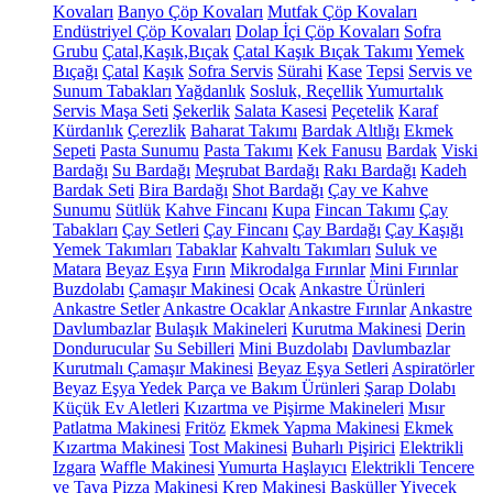
Kovaları
Banyo Çöp Kovaları
Mutfak Çöp Kovaları
Endüstriyel Çöp Kovaları
Dolap İçi Çöp Kovaları
Sofra
Grubu
Çatal,Kaşık,Bıçak
Çatal Kaşık Bıçak Takımı
Yemek
Bıçağı
Çatal
Kaşık
Sofra Servis
Sürahi
Kase
Tepsi
Servis ve
Sunum Tabakları
Yağdanlık
Sosluk, Reçellik
Yumurtalık
Servis Maşa Seti
Şekerlik
Salata Kasesi
Peçetelik
Karaf
Kürdanlık
Çerezlik
Baharat Takımı
Bardak Altlığı
Ekmek
Sepeti
Pasta Sunumu
Pasta Takımı
Kek Fanusu
Bardak
Viski
Bardağı
Su Bardağı
Meşrubat Bardağı
Rakı Bardağı
Kadeh
Bardak Seti
Bira Bardağı
Shot Bardağı
Çay ve Kahve
Sunumu
Sütlük
Kahve Fincanı
Kupa
Fincan Takımı
Çay
Tabakları
Çay Setleri
Çay Fincanı
Çay Bardağı
Çay Kaşığı
Yemek Takımları
Tabaklar
Kahvaltı Takımları
Suluk ve
Matara
Beyaz Eşya
Fırın
Mikrodalga Fırınlar
Mini Fırınlar
Buzdolabı
Çamaşır Makinesi
Ocak
Ankastre Ürünleri
Ankastre Setler
Ankastre Ocaklar
Ankastre Fırınlar
Ankastre
Davlumbazlar
Bulaşık Makineleri
Kurutma Makinesi
Derin
Dondurucular
Su Sebilleri
Mini Buzdolabı
Davlumbazlar
Kurutmalı Çamaşır Makinesi
Beyaz Eşya Setleri
Aspiratörler
Beyaz Eşya Yedek Parça ve Bakım Ürünleri
Şarap Dolabı
Küçük Ev Aletleri
Kızartma ve Pişirme Makineleri
Mısır
Patlatma Makinesi
Fritöz
Ekmek Yapma Makinesi
Ekmek
Kızartma Makinesi
Tost Makinesi
Buharlı Pişirici
Elektrikli
Izgara
Waffle Makinesi
Yumurta Haşlayıcı
Elektrikli Tencere
ve Tava
Pizza Makinesi
Krep Makinesi
Basküller
Yiyecek