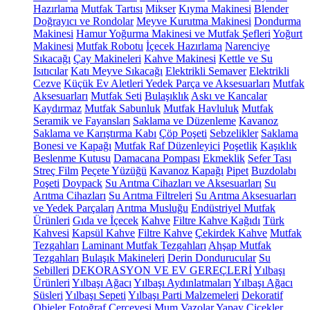
Hazırlama
Mutfak Tartısı
Mikser
Kıyma Makinesi
Blender
Doğrayıcı ve Rondolar
Meyve Kurutma Makinesi
Dondurma
Makinesi
Hamur Yoğurma Makinesi ve Mutfak Şefleri
Yoğurt
Makinesi
Mutfak Robotu
İçecek Hazırlama
Narenciye
Sıkacağı
Çay Makineleri
Kahve Makinesi
Kettle ve Su
Isıtıcılar
Katı Meyve Sıkacağı
Elektrikli Semaver
Elektrikli
Cezve
Küçük Ev Aletleri Yedek Parça ve Aksesuarları
Mutfak
Aksesuarları
Mutfak Seti
Bulaşıklık
Askı ve Kancalar
Kaydırmaz
Mutfak Sabunluk
Mutfak Havluluk
Mutfak
Seramik ve Fayansları
Saklama ve Düzenleme
Kavanoz
Saklama ve Karıştırma Kabı
Çöp Poşeti
Sebzelikler
Saklama
Bonesi ve Kapağı
Mutfak Raf Düzenleyici
Poşetlik
Kaşıklık
Beslenme Kutusu
Damacana Pompası
Ekmeklik
Sefer Tası
Streç Film
Peçete Yüzüğü
Kavanoz Kapağı
Pipet
Buzdolabı
Poşeti
Doypack
Su Arıtma Cihazları ve Aksesuarları
Su
Arıtma Cihazları
Su Arıtma Filtreleri
Su Arıtma Aksesuarları
ve Yedek Parçaları
Arıtma Musluğu
Endüstriyel Mutfak
Ürünleri
Gıda ve İçecek
Kahve
Filtre Kahve Kağıdı
Türk
Kahvesi
Kapsül Kahve
Filtre Kahve
Çekirdek Kahve
Mutfak
Tezgahları
Laminant Mutfak Tezgahları
Ahşap Mutfak
Tezgahları
Bulaşık Makineleri
Derin Dondurucular
Su
Sebilleri
DEKORASYON VE EV GEREÇLERİ
Yılbaşı
Ürünleri
Yılbaşı Ağacı
Yılbaşı Aydınlatmaları
Yılbaşı Ağacı
Süsleri
Yılbaşı Sepeti
Yılbaşı Parti Malzemeleri
Dekoratif
Objeler
Fotoğraf Çerçevesi
Mum
Vazolar
Yapay Çiçekler