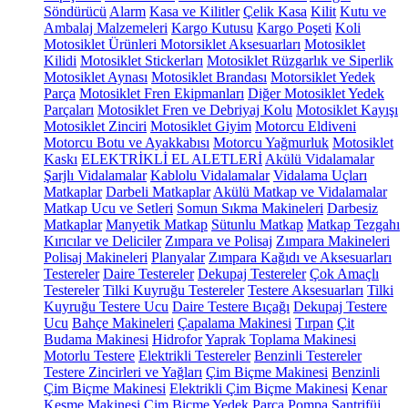
Söndürücü
Alarm
Kasa ve Kilitler
Çelik Kasa
Kilit
Kutu ve
Ambalaj Malzemeleri
Kargo Kutusu
Kargo Poşeti
Koli
Motosiklet Ürünleri
Motorsiklet Aksesuarları
Motosiklet
Kilidi
Motosiklet Stickerları
Motosiklet Rüzgarlık ve Siperlik
Motosiklet Aynası
Motosiklet Brandası
Motorsiklet Yedek
Parça
Motosiklet Fren Ekipmanları
Diğer Motosiklet Yedek
Parçaları
Motosiklet Fren ve Debriyaj Kolu
Motosiklet Kayışı
Motosiklet Zinciri
Motosiklet Giyim
Motorcu Eldiveni
Motorcu Botu ve Ayakkabısı
Motorcu Yağmurluk
Motosiklet
Kaskı
ELEKTRİKLİ EL ALETLERİ
Akülü Vidalamalar
Şarjlı Vidalamalar
Kablolu Vidalamalar
Vidalama Uçları
Matkaplar
Darbeli Matkaplar
Akülü Matkap ve Vidalamalar
Matkap Ucu ve Setleri
Somun Sıkma Makineleri
Darbesiz
Matkaplar
Manyetik Matkap
Sütunlu Matkap
Matkap Tezgahı
Kırıcılar ve Deliciler
Zımpara ve Polisaj
Zımpara Makineleri
Polisaj Makineleri
Planyalar
Zımpara Kağıdı ve Aksesuarları
Testereler
Daire Testereler
Dekupaj Testereler
Çok Amaçlı
Testereler
Tilki Kuyruğu Testereler
Testere Aksesuarları
Tilki
Kuyruğu Testere Ucu
Daire Testere Bıçağı
Dekupaj Testere
Ucu
Bahçe Makineleri
Çapalama Makinesi
Tırpan
Çit
Budama Makinesi
Hidrofor
Yaprak Toplama Makinesi
Motorlu Testere
Elektrikli Testereler
Benzinli Testereler
Testere Zincirleri ve Yağları
Çim Biçme Makinesi
Benzinli
Çim Biçme Makinesi
Elektrikli Çim Biçme Makinesi
Kenar
Kesme Makinesi
Çim Biçme Yedek Parça
Pompa
Santrifüj