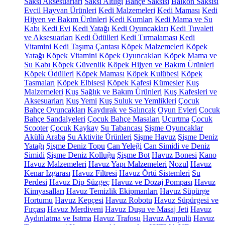
Saksı Aksesuarları
Saksı Altlığı
Bahçe Saksısı
Balkon Saksısı
Evcil Hayvan Ürünleri
Kedi Malzemeleri
Kedi Maması
Kedi
Hijyen ve Bakım Ürünleri
Kedi Kumları
Kedi Mama ve Su
Kabı
Kedi Evi
Kedi Yatağı
Kedi Oyuncakları
Kedi Tuvaleti
ve Aksesuarları
Kedi Ödülleri
Kedi Tırmalaması
Kedi
Vitamini
Kedi Taşıma Çantası
Köpek Malzemeleri
Köpek
Yatağı
Köpek Vitamini
Köpek Oyuncakları
Köpek Mama ve
Su Kabı
Köpek Güvenlik
Köpek Hijyen ve Bakım Ürünleri
Köpek Ödülleri
Köpek Maması
Köpek Kulübesi
Köpek
Tasmaları
Köpek Elbisesi
Köpek Kafesi
Kümesler
Kuş
Malzemeleri
Kuş Sağlık ve Bakım Ürünleri
Kuş Kafesleri ve
Aksesuarları
Kuş Yemi
Kuş Suluk ve Yemlikleri
Çocuk
Bahçe Oyuncakları
Kaydırak ve Salıncak
Oyun Evleri
Çocuk
Bahçe Sandalyeleri
Çocuk Bahçe Masaları
Uçurtma
Çocuk
Scooter
Çocuk Kaykay
Su Tabancası
Şişme Oyuncaklar
Akülü Araba
Su Aktivite Ürünleri
Şişme Havuz
Şişme Deniz
Yatağı
Şişme Deniz Topu
Can Yeleği
Can Simidi ve Deniz
Simidi
Şişme Deniz Kolluğu
Şişme Bot
Havuz Bonesi
Kano
Havuz Malzemeleri
Havuz Yapı Malzemeleri
Nozul
Havuz
Kenar Izgarası
Havuz Filtresi
Havuz Örtü Sistemleri
Su
Perdesi
Havuz Dip Süzgeç
Havuz ve Dozaj Pompası
Havuz
Kimyasalları
Havuz Temizlik Ekipmanları
Havuz Süpürge
Hortumu
Havuz Kepçesi
Havuz Robotu
Havuz Süpürgesi ve
Fırçası
Havuz Merdiveni
Havuz Duşu ve Masaj Jeti
Havuz
Aydınlatma ve Isıtma
Havuz Trafosu
Havuz Ampulü
Havuz