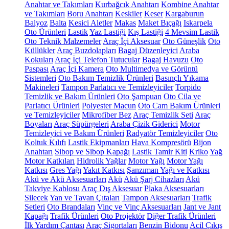
Anahtar ve Takımları
Kurbağcık Anahtarı
Kombine Anahtar
ve Takımları
Boru Anahtarı
Keskiler
Keser
Kargaburun
Balyoz
Balta
Kesici Aletler
Makas
Maket Bıçağı
Iskarpela
Oto Ürünleri
Lastik
Yaz Lastiği
Kış Lastiği
4 Mevsim Lastik
Oto Teknik Malzemeler
Araç İçi Aksesuar
Oto Güneşlik
Oto
Küllükler
Araç Buzdolapları
Bagaj Düzenleyici
Araba
Kokuları
Araç İçi Telefon Tutucular
Bagaj Havuzu
Oto
Paspası
Araç İçi Kamera
Oto Multimedya ve Görüntü
Sistemleri
Oto Bakım Temizlik Ürünleri
Basınçlı Yıkama
Makineleri
Tampon Parlatıcı ve Temizleyiciler
Torpido
Temizlik ve Bakım Ürünleri
Oto Şampuan
Oto Cila ve
Parlatıcı Ürünleri
Polyester Macun
Oto Cam Bakım Ürünleri
ve Temizleyiciler
Mikrofiber Bez
Araç Temizlik Seti
Araç
Boyaları
Araç Süpürgeleri
Araba Çizik Giderici
Motor
Temizleyici ve Bakım Ürünleri
Radyatör Temizleyiciler
Oto
Koltuk Kılıfı
Lastik Ekipmanları
Hava Kompresörü
Bijon
Anahtarı
Sibop ve Sibop Kapağı
Lastik Tamir Kiti
Kriko
Yağ
Motor Katkıları
Hidrolik Yağlar
Motor Yağı
Motor Yağı
Katkısı
Gres Yağı
Yakıt Katkısı
Şanzıman Yağı ve Katkısı
Akü ve Akü Aksesuarları
Akü
Akü Şarj Cihazları
Akü
Takviye Kablosu
Araç Dış Aksesuar
Plaka Aksesuarları
Silecek
Yan ve Tavan Çıtaları
Tampon Aksesuarları
Trafik
Setleri
Oto Brandaları
Vinç ve Vinç Aksesuarları
Jant ve Jant
Kapağı
Trafik Ürünleri
Oto Projektör
Diğer Trafik Ürünleri
İlk Yardım Çantası
Araç Sigortaları
Benzin Bidonu
Acil Çıkış