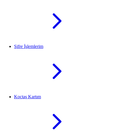
Şifre İşlemlerim
Koçtaş Kartım