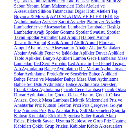
Şiş
Takı Yapım Malzemeleri
Takı Pensesi
Boncuk
Mum &
Sabun Yapımı
Mum Malzemeleri
Hobi Aletleri ve
Aksesuarları
Silikon Tabancaları
Diğer Hobi Aletleri
Taş
Boyama & Mozaik
AYDINLATMA VE ELEKTRİK
Ev
Aydınlatmaları
Avizeler
Sarkıt Avizeler
Plafonyer Avizeler
Lambaderler ve Aksesuarları
Lambader
Lambader Başlığı
Lambader Ayağı
Spotlar
Gömme Spotlar
Sıvaüstü Spotlar
Tavan Spotlar
Ampuller
Led Ampul
Halojen Ampul
Tasarruflu Ampul
Rustik Ampul
Akıllı Ampul
Floresan
Ampul
Abajurlar ve Aksesuarları
Abajur
Abajur Şapkaları
Abajur Ayaklığı
Fener ve Işıldaklar
Aplikler
Duvar Aplikleri
Tablo Aplikleri
Banyo Aplikleri
Lamba
Gece Lambaları
Masa
Lambaları
Led Şerit
Armatür
Led Armatür
Led Panel
Tezgah
Altı Aydınlatma
Bahçe Aydınlatma
Dış Mekan Aydınlatmalar
Solar Aydınlatma
Projektör ve Sensörler
Bahçe Aplikleri
Bahçe Feneri ve Meşaleler
Bahçe Masa Üstü Aydınlatma
Bahçe Set Üstü Aydınlatma
Bahçe Aydınlatma Direkleri
Çocuk Odası Aydınlatma
Çocuk Gece Lambası
Çocuk Odası
Duvar Aydınlatmaları
Çocuk Odası Abajuru
Çocuk Odası
Avizesi
Çocuk Masa Lambası
Elektrik Malzemeleri
Priz ve
Anahtarlar
Priz Kutusu
Telefon Prizi
Priz Çerçevesi
Golyat
Priz
Nümeris Priz
Priz
Anahtar Priz
Şalt Malzemeleri
Sigorta
Kutusu
Kontaktör
Elektrik Sigortası
Şalter
Kaçak Akım
Rölesi
Elektrik Sayacı
Uzatma Kablosu ve Grup Priz
Uzatma
Kabloları
Çoklu Grup Prizleri
Kablolar
Kablo Aksesuarları