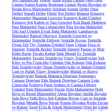
Sıvı Yapıştırıcılar
Tebeşir
Suluk
Resim Çantası
Pano
Okul
Çantası
Kalem Kutusu
Beslenme Çantası
Resim Boyaları ve
Resim Boya Malzemeleri
Selobant
Ajanda
Defter
Okul
Defteri
Spiralli Defter
Fihrist
Not Defteri
Bloknot
Kırtasiye
Malzemeleri
Masaüstü Gereçleri
Kırtasiye Kağıt Ürünleri
Kırtasiye Seti
Kalem ve Yazı Gereçleri
Koli Bandı Makinesi
Para Makineleri
Para Çekmeceleri
Para Sayma Makineleri
Ofis Sarf Ürünleri
Evrak İmha Makineleri
Laminasyon
Makineleri
Barkod Okuyucu
Temizlik Gereçleri ve
Ekipmanları
Temizlik Eldiveni
Temizlik Kovası
Temizlik,
Ovma Teli
Tüy Toplama Ürünleri
Faraş
Çekpas
Fırça ve
Süpürge
Temizlik Bezleri
Temizlik Süngeri
Paspas ve Mop
Kâğıt Havlu
Tuvalet Kağıdı
Islak Mendil
Ev Temizlik
Malzemeleri
Tuvalet Temizleyici
Yüzey Temizleyiciler
Yağ,
Kireç ve Pas Çözücüler
Çubuklu Oda Kokusu
Oda Kokusu
Halı Temizleyiciler
Ahşap Temizleyiciler ve Bakım Ürünleri
Cam ve Parlak Yüzey Temizleyiciler
Mutfak ve Banyo
Temizleyiciler
Bulaşık Makinesi Deterjanı
Yumuşatıcı
Çamaşır Deterjanı
Elde Bulaşık Deterjanı
Çamaşır Leke
Çıkarıcılar
Kolonya
Pazar Arabası ve Çantası
Eğlence
Ürünleri
Parti Malzemeleri
Puzzle
Hobi Malzemeleri
Hobi
Boya ve Resim Malzemeleri
Ahşap Boyaları
Akrilik Boyalar
Sulu Boya
Yağlı Boya Seti
Eskitme Boyası
Cam ve Seramik
Boyaları
Metalik Boya
Şövale
Kumaş Boyaları
Resim Fırçası
ve Rulosu
Tuval
El İşi & Tekstil Malzemeleri
Örgü İpi
Güpür