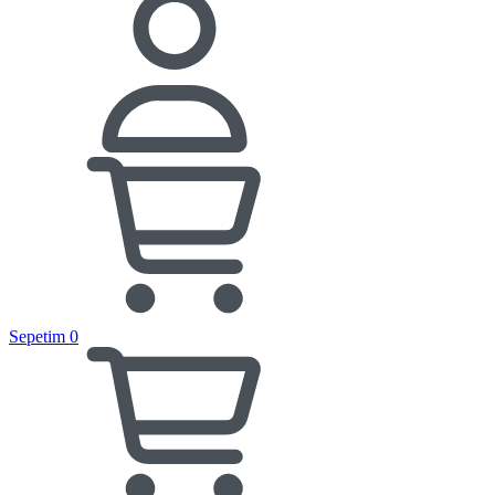
Sepetim
0