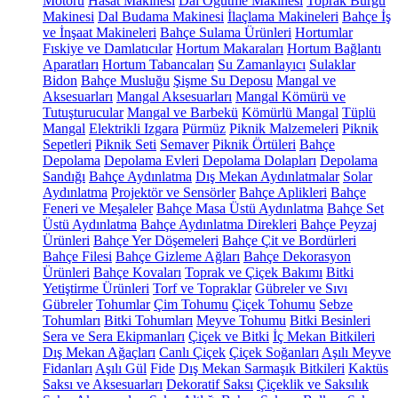
Motoru
Hasat Makinesi
Dal Öğütme Makinesi
Toprak Burgu
Makinesi
Dal Budama Makinesi
İlaçlama Makineleri
Bahçe İş
ve İnşaat Makineleri
Bahçe Sulama Ürünleri
Hortumlar
Fıskiye ve Damlatıcılar
Hortum Makaraları
Hortum Bağlantı
Aparatları
Hortum Tabancaları
Su Zamanlayıcı
Sulaklar
Bidon
Bahçe Musluğu
Şişme Su Deposu
Mangal ve
Aksesuarları
Mangal Aksesuarları
Mangal Kömürü ve
Tutuşturucular
Mangal ve Barbekü
Kömürlü Mangal
Tüplü
Mangal
Elektrikli Izgara
Pürmüz
Piknik Malzemeleri
Piknik
Sepetleri
Piknik Seti
Semaver
Piknik Örtüleri
Bahçe
Depolama
Depolama Evleri
Depolama Dolapları
Depolama
Sandığı
Bahçe Aydınlatma
Dış Mekan Aydınlatmalar
Solar
Aydınlatma
Projektör ve Sensörler
Bahçe Aplikleri
Bahçe
Feneri ve Meşaleler
Bahçe Masa Üstü Aydınlatma
Bahçe Set
Üstü Aydınlatma
Bahçe Aydınlatma Direkleri
Bahçe Peyzaj
Ürünleri
Bahçe Yer Döşemeleri
Bahçe Çit ve Bordürleri
Bahçe Filesi
Bahçe Gizleme Ağları
Bahçe Dekorasyon
Ürünleri
Bahçe Kovaları
Toprak ve Çiçek Bakımı
Bitki
Yetiştirme Ürünleri
Torf ve Topraklar
Gübreler ve Sıvı
Gübreler
Tohumlar
Çim Tohumu
Çiçek Tohumu
Sebze
Tohumları
Bitki Tohumları
Meyve Tohumu
Bitki Besinleri
Sera ve Sera Ekipmanları
Çiçek ve Bitki
İç Mekan Bitkileri
Dış Mekan Ağaçları
Canlı Çiçek
Çiçek Soğanları
Aşılı Meyve
Fidanları
Aşılı Gül
Fide
Dış Mekan Sarmaşık Bitkileri
Kaktüs
Saksı ve Aksesuarları
Dekoratif Saksı
Çiçeklik ve Saksılık