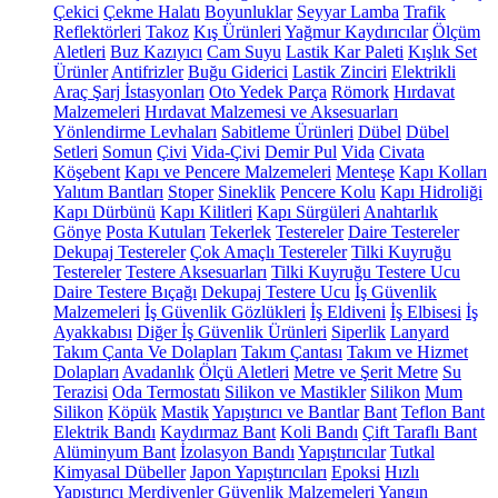
Çekici
Çekme Halatı
Boyunluklar
Seyyar Lamba
Trafik
Reflektörleri
Takoz
Kış Ürünleri
Yağmur Kaydırıcılar
Ölçüm
Aletleri
Buz Kazıyıcı
Cam Suyu
Lastik Kar Paleti
Kışlık Set
Ürünler
Antifrizler
Buğu Giderici
Lastik Zinciri
Elektrikli
Araç Şarj İstasyonları
Oto Yedek Parça
Römork
Hırdavat
Malzemeleri
Hırdavat Malzemesi ve Aksesuarları
Yönlendirme Levhaları
Sabitleme Ürünleri
Dübel
Dübel
Setleri
Somun
Çivi
Vida-Çivi
Demir Pul
Vida
Civata
Köşebent
Kapı ve Pencere Malzemeleri
Menteşe
Kapı Kolları
Yalıtım Bantları
Stoper
Sineklik
Pencere Kolu
Kapı Hidroliği
Kapı Dürbünü
Kapı Kilitleri
Kapı Sürgüleri
Anahtarlık
Gönye
Posta Kutuları
Tekerlek
Testereler
Daire Testereler
Dekupaj Testereler
Çok Amaçlı Testereler
Tilki Kuyruğu
Testereler
Testere Aksesuarları
Tilki Kuyruğu Testere Ucu
Daire Testere Bıçağı
Dekupaj Testere Ucu
İş Güvenlik
Malzemeleri
İş Güvenlik Gözlükleri
İş Eldiveni
İş Elbisesi
İş
Ayakkabısı
Diğer İş Güvenlik Ürünleri
Siperlik
Lanyard
Takım Çanta Ve Dolapları
Takım Çantası
Takım ve Hizmet
Dolapları
Avadanlık
Ölçü Aletleri
Metre ve Şerit Metre
Su
Terazisi
Oda Termostatı
Silikon ve Mastikler
Silikon
Mum
Silikon
Köpük
Mastik
Yapıştırıcı ve Bantlar
Bant
Teflon Bant
Elektrik Bandı
Kaydırmaz Bant
Koli Bandı
Çift Taraflı Bant
Alüminyum Bant
İzolasyon Bandı
Yapıştırıcılar
Tutkal
Kimyasal Dübeller
Japon Yapıştırıcıları
Epoksi
Hızlı
Yapıştırıcı
Merdivenler
Güvenlik Malzemeleri
Yangın