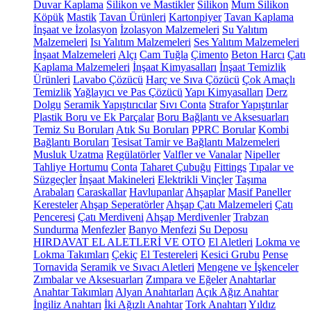
Duvar Kaplama
Silikon ve Mastikler
Silikon
Mum Silikon
Köpük
Mastik
Tavan Ürünleri
Kartonpiyer
Tavan Kaplama
İnşaat ve İzolasyon
İzolasyon Malzemeleri
Su Yalıtım
Malzemeleri
Isı Yalıtım Malzemeleri
Ses Yalıtım Malzemeleri
İnşaat Malzemeleri
Alçı
Cam Tuğla
Çimento
Beton Harcı
Çatı
Kaplama Malzemeleri
İnşaat Kimyasalları
İnşaat Temizlik
Ürünleri
Lavabo Çözücü
Harç ve Sıva Çözücü
Çok Amaçlı
Temizlik
Yağlayıcı ve Pas Çözücü
Yapı Kimyasalları
Derz
Dolgu
Seramik Yapıştırıcılar
Sıvı Conta
Strafor Yapıştırılar
Plastik Boru ve Ek Parçalar
Boru Bağlantı ve Aksesuarları
Temiz Su Boruları
Atık Su Boruları
PPRC Borular
Kombi
Bağlantı Boruları
Tesisat Tamir ve Bağlantı Malzemeleri
Musluk Uzatma
Regülatörler
Valfler ve Vanalar
Nipeller
Tahliye Hortumu
Conta
Taharet Çubuğu
Fittings
Tıpalar ve
Süzgeçler
İnşaat Makineleri
Elektrikli Vinçler
Taşıma
Arabaları
Caraskallar
Havlupanlar
Ahşaplar
Masif Paneller
Keresteler
Ahşap Seperatörler
Ahşap Çatı Malzemeleri
Çatı
Penceresi
Çatı Merdiveni
Ahşap Merdivenler
Trabzan
Sundurma
Menfezler
Banyo Menfezi
Su Deposu
HIRDAVAT EL ALETLERİ VE OTO
El Aletleri
Lokma ve
Lokma Takımları
Çekiç
El Testereleri
Kesici Grubu
Pense
Tornavida
Seramik ve Sıvacı Aletleri
Mengene ve İşkenceler
Zımbalar ve Aksesuarları
Zımpara ve Eğeler
Anahtarlar
Anahtar Takımları
Alyan Anahtarları
Açık Ağız Anahtar
İngiliz Anahtarı
İki Ağızlı Anahtar
Tork Anahtarı
Yıldız