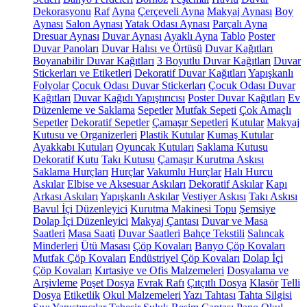
Dekorasyonu
Raf
Ayna
Çerçeveli Ayna
Makyaj Aynası
Boy
Aynası
Salon Aynası
Yatak Odası Aynası
Parçalı Ayna
Dresuar Aynası
Duvar Aynası
Ayaklı Ayna
Tablo
Poster
Duvar Panoları
Duvar Halısı ve Örtüsü
Duvar Kağıtları
Boyanabilir Duvar Kağıtları
3 Boyutlu Duvar Kağıtları
Duvar
Stickerları ve Etiketleri
Dekoratif Duvar Kağıtları
Yapışkanlı
Folyolar
Çocuk Odası Duvar Stickerları
Çocuk Odası Duvar
Kağıtları
Duvar Kağıdı Yapıştırıcısı
Poster Duvar Kağıtları
Ev
Düzenleme ve Saklama
Sepetler
Mutfak Sepeti
Çok Amaçlı
Sepetler
Dekoratif Sepetler
Çamaşır Sepetleri
Kutular
Makyaj
Kutusu ve Organizerleri
Plastik Kutular
Kumaş Kutular
Ayakkabı Kutuları
Oyuncak Kutuları
Saklama Kutusu
Dekoratif Kutu
Takı Kutusu
Çamaşır Kurutma Askısı
Saklama Hurçları
Hurçlar
Vakumlu Hurçlar
Halı Hurcu
Askılar
Elbise ve Aksesuar Askıları
Dekoratif Askılar
Kapı
Arkası Askıları
Yapışkanlı Askılar
Vestiyer Askısı
Takı Askısı
Bavul İçi Düzenleyici
Kurutma Makinesi Topu
Şemsiye
Dolap İçi Düzenleyici
Makyaj Çantası
Duvar ve Masa
Saatleri
Masa Saati
Duvar Saatleri
Bahçe Tekstili
Salıncak
Minderleri
Ütü Masası
Çöp Kovaları
Banyo Çöp Kovaları
Mutfak Çöp Kovaları
Endüstriyel Çöp Kovaları
Dolap İçi
Çöp Kovaları
Kırtasiye ve Ofis Malzemeleri
Dosyalama ve
Arşivleme
Poşet Dosya
Evrak Rafı
Çıtçıtlı Dosya
Klasör
Telli
Dosya
Etiketlik
Okul Malzemeleri
Yazı Tahtası
Tahta Silgisi