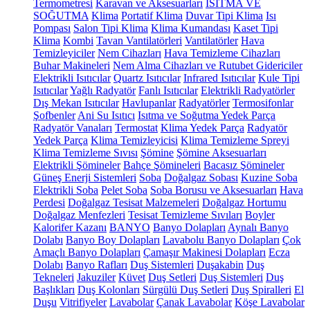
Termometresi
Karavan ve Aksesuarları
ISITMA VE
SOĞUTMA
Klima
Portatif Klima
Duvar Tipi Klima
Isı
Pompası
Salon Tipi Klima
Klima Kumandası
Kaset Tipi
Klima
Kombi
Tavan Vantilatörleri
Vantilatörler
Hava
Temizleyiciler
Nem Cihazları
Hava Temizleme Cihazları
Buhar Makineleri
Nem Alma Cihazları ve Rutubet Gidericiler
Elektrikli Isıtıcılar
Quartz Isıtıcılar
Infrared Isıtıcılar
Kule Tipi
Isıtıcılar
Yağlı Radyatör
Fanlı Isıtıcılar
Elektrikli Radyatörler
Dış Mekan Isıtıcılar
Havlupanlar
Radyatörler
Termosifonlar
Şofbenler
Ani Su Isıtıcı
Isıtma ve Soğutma Yedek Parça
Radyatör Vanaları
Termostat
Klima Yedek Parça
Radyatör
Yedek Parça
Klima Temizleyicisi
Klima Temizleme Spreyi
Klima Temizleme Sıvısı
Şömine
Şömine Aksesuarları
Elektrikli Şömineler
Bahçe Şömineleri
Bacasız Şömineler
Güneş Enerji Sistemleri
Soba
Doğalgaz Sobası
Kuzine Soba
Elektrikli Soba
Pelet Soba
Soba Borusu ve Aksesuarları
Hava
Perdesi
Doğalgaz Tesisat Malzemeleri
Doğalgaz Hortumu
Doğalgaz Menfezleri
Tesisat Temizleme Sıvıları
Boyler
Kalorifer Kazanı
BANYO
Banyo Dolapları
Aynalı Banyo
Dolabı
Banyo Boy Dolapları
Lavabolu Banyo Dolapları
Çok
Amaçlı Banyo Dolapları
Çamaşır Makinesi Dolapları
Ecza
Dolabı
Banyo Rafları
Duş Sistemleri
Duşakabin
Duş
Tekneleri
Jakuziler
Küvet
Duş Setleri
Duş Sistemleri
Duş
Başlıkları
Duş Kolonları
Sürgülü Duş Setleri
Duş Spiralleri
El
Duşu
Vitrifiyeler
Lavabolar
Çanak Lavabolar
Köşe Lavabolar