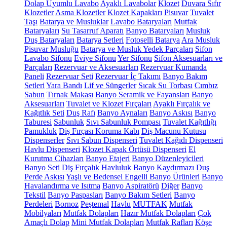
Dolap Uyumlu Lavabo
Ayaklı Lavabolar
Klozet
Duvara Sıfır
Klozetler
Asma Klozetler
Klozet Kapakları
Pisuvar
Tuvalet
Taşı
Batarya ve Musluklar
Lavabo Bataryaları
Mutfak
Bataryaları
Su Tasarruf Aparatı
Banyo Bataryaları
Musluk
Duş Bataryaları
Batarya Setleri
Fotoselli Batarya
Ara Musluk
Pisuvar Musluğu
Batarya ve Musluk Yedek Parçaları
Sifon
Lavabo Sifonu
Eviye Sifonu
Yer Sifonu
Sifon Aksesuarları ve
Parçaları
Rezervuar ve Aksesuarları
Rezervuar Kumanda
Paneli
Rezervuar Seti
Rezervuar İç Takımı
Banyo Bakım
Setleri
Yara Bandı
Lif ve Süngerler
Sıcak Su Torbası
Cımbız
Sabun
Tırnak Makası
Banyo Seramik ve Fayansları
Banyo
Aksesuarları
Tuvalet ve Klozet Fırçaları
Ayaklı Fırçalık ve
Kağıtlık Seti
Duş Rafı
Banyo Aynaları
Banyo Askısı
Banyo
Taburesi
Sabunluk
Sıvı Sabunluk Pompası
Tuvalet Kağıtlığı
Pamukluk
Diş Fırçası Koruma Kabı
Diş Macunu Kutusu
Dispenserler
Sıvı Sabun Dispenseri
Tuvalet Kağıdı Dispenseri
Havlu Dispenseri
Klozet Kapak Örtüsü Dispenseri
El
Kurutma Cihazları
Banyo Etajeri
Banyo Düzenleyicileri
Banyo Seti
Diş Fırçalık
Havluluk
Banyo Kaydırmazı
Duş
Perde Askısı
Yaşlı ve Bedensel Engelli Banyo Ürünleri
Banyo
Havalandırma ve Isıtma
Banyo Aspiratörü
Diğer
Banyo
Tekstil
Banyo Paspasları
Banyo Bakım Setleri
Banyo
Perdeleri
Bornoz
Peştemal
Havlu
MUTFAK
Mutfak
Mobilyaları
Mutfak Dolapları
Hazır Mutfak Dolapları
Çok
Amaçlı Dolap
Mini Mutfak Dolapları
Mutfak Rafları
Köşe