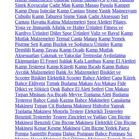
Sinek Kovucular
Çadır Matı
Kamp Masası
Pusula
Kampet
Kamp Duşu
Isıtıcılar
Kamp Çantası
Şişme Yastık
Magnezyum
Çubuğu
Kamp Taburesi
Şişme Yatak
Çadır Aksesuarı
Sırt
Çantası
Hayatta Kalma Malzemeleri
Spor Aletleri
Pilates,
Yoga ve Jimnastik
Ağırlık ve Halter Ürünleri
Fitness ve
Kardiyo Ürünleri
Diğer Spor Ürünleri
Valiz ve Bavul
Kamp
Mutfak Malzemeleri
Termal Çanta
Matara
Kamp Yemek
Pişirme Seti
Kamp Buzluk ve Soğutucu Ürünler
Kamp
Demliği
Kamp Tavası
Kamp Ocağı
Kamp Mutfak
Aksesuarları
Çakmak ve Yakıcılar
Termoslar
Aydınlatma
Ekipmanları
El Feneri
Işıldak
Kafa Lambası
Kamp El Aletleri
Kamp Testeresi
Kamp Küreği
Kamp Bıçağı
Kamp Baltası
Avcılık Malzemeleri
Balık Av Malzemeleri
Bisiklet ve
Scooter
Bisiklet
Elektrikli Scooter
Bahçe Aletleri
Çapa
Kürek
Bahçe Eldiveni
Tırmık
Budama Makası
Aşı Makası
Fide
Dikici ve Sökücü
Orak
Bahçe El Aleti Setleri
Çim Makası
Tırpan Misinası
Aşı Bıçağı
Meyve Toplama Aleti
Budama
Testeresi
Bahçe Çatalı
Kazma
Bahçe Makineleri
Çapalama
Makinesi
Tırpan
Çit Budama Makinesi
Hidrofor
Yaprak
Toplama Makinesi
Motorlu Testere
Elektrikli Testereler
Benzinli Testereler
Testere Zincirleri ve Yağları
Çim Biçme
Makinesi
Benzinli Çim Biçme Makinesi
Elektrikli Çim Biçme
Makinesi
Kenar Kesme Makinesi
Çim Biçme Yedek Parça
Pompa
Santrifüj Pompa
Dalgıç Pompası
Bahçe Pompası
Su