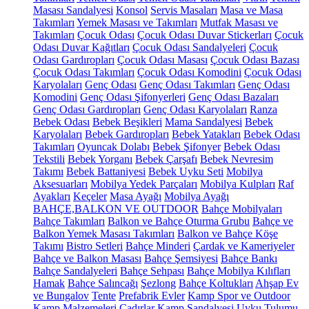
Masası Sandalyesi
Konsol
Servis Masaları
Masa ve Masa
Takımları
Yemek Masası ve Takımları
Mutfak Masası ve
Takımları
Çocuk Odası
Çocuk Odası Duvar Stickerları
Çocuk
Odası Duvar Kağıtları
Çocuk Odası Sandalyeleri
Çocuk
Odası Gardıropları
Çocuk Odası Masası
Çocuk Odası Bazası
Çocuk Odası Takımları
Çocuk Odası Komodini
Çocuk Odası
Karyolaları
Genç Odası
Genç Odası Takımları
Genç Odası
Komodini
Genç Odası Şifonyerleri
Genç Odası Bazaları
Genç Odası Gardıropları
Genç Odası Karyolaları
Ranza
Bebek Odası
Bebek Beşikleri
Mama Sandalyesi
Bebek
Karyolaları
Bebek Gardıropları
Bebek Yatakları
Bebek Odası
Takımları
Oyuncak Dolabı
Bebek Şifonyer
Bebek Odası
Tekstili
Bebek Yorganı
Bebek Çarşafı
Bebek Nevresim
Takımı
Bebek Battaniyesi
Bebek Uyku Seti
Mobilya
Aksesuarları
Mobilya Yedek Parçaları
Mobilya Kulpları
Raf
Ayakları
Keçeler
Masa Ayağı
Mobilya Ayağı
BAHÇE,BALKON VE OUTDOOR
Bahçe Mobilyaları
Bahçe Takımları
Balkon ve Bahçe Oturma Grubu
Bahçe ve
Balkon Yemek Masası Takımları
Balkon ve Bahçe Köşe
Takımı
Bistro Setleri
Bahçe Minderi
Çardak ve Kameriyeler
Bahçe ve Balkon Masası
Bahçe Şemsiyesi
Bahçe Bankı
Bahçe Sandalyeleri
Bahçe Sehpası
Bahçe Mobilya Kılıfları
Hamak
Bahçe Salıncağı
Şezlong
Bahçe Koltukları
Ahşap Ev
ve Bungalov
Tente
Prefabrik Evler
Kamp Spor ve Outdoor
Kamp Malzemeleri
Çadırlar
Kamp Sandalyesi
Uyku Tulumu