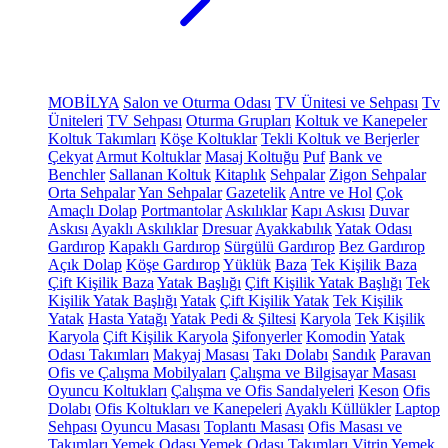
MOBİLYA
Salon ve Oturma Odası
TV Ünitesi ve Sehpası
Tv
Üniteleri
TV Sehpası
Oturma Grupları
Koltuk ve Kanepeler
Koltuk Takımları
Köşe Koltuklar
Tekli Koltuk ve Berjerler
Çekyat
Armut Koltuklar
Masaj Koltuğu
Puf
Bank ve
Benchler
Sallanan Koltuk
Kitaplık
Sehpalar
Zigon Sehpalar
Orta Sehpalar
Yan Sehpalar
Gazetelik
Antre ve Hol
Çok
Amaçlı Dolap
Portmantolar
Askılıklar
Kapı Askısı
Duvar
Askısı
Ayaklı Askılıklar
Dresuar
Ayakkabılık
Yatak Odası
Gardırop
Kapaklı Gardırop
Sürgülü Gardırop
Bez Gardırop
Açık Dolap
Köşe Gardırop
Yüklük
Baza
Tek Kişilik Baza
Çift Kişilik Baza
Yatak Başlığı
Çift Kişilik Yatak Başlığı
Tek
Kişilik Yatak Başlığı
Yatak
Çift Kişilik Yatak
Tek Kişilik
Yatak
Hasta Yatağı
Yatak Pedi & Şiltesi
Karyola
Tek Kişilik
Karyola
Çift Kişilik Karyola
Şifonyerler
Komodin
Yatak
Odası Takımları
Makyaj Masası
Takı Dolabı
Sandık
Paravan
Ofis ve Çalışma Mobilyaları
Çalışma ve Bilgisayar Masası
Oyuncu Koltukları
Çalışma ve Ofis Sandalyeleri
Keson
Ofis
Dolabı
Ofis Koltukları ve Kanepeleri
Ayaklı Küllükler
Laptop
Sehpası
Oyuncu Masası
Toplantı Masası
Ofis Masası ve
Takımları
Yemek Odası
Yemek Odası Takımları
Vitrin
Yemek