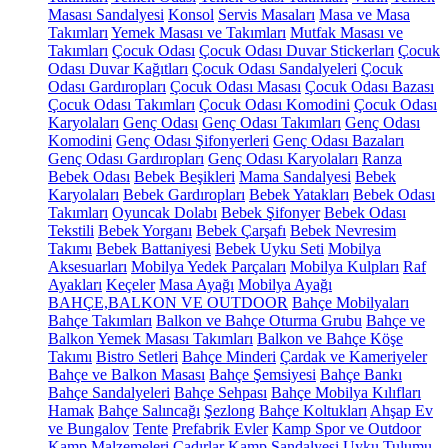
Masası Sandalyesi
Konsol
Servis Masaları
Masa ve Masa
Takımları
Yemek Masası ve Takımları
Mutfak Masası ve
Takımları
Çocuk Odası
Çocuk Odası Duvar Stickerları
Çocuk
Odası Duvar Kağıtları
Çocuk Odası Sandalyeleri
Çocuk
Odası Gardıropları
Çocuk Odası Masası
Çocuk Odası Bazası
Çocuk Odası Takımları
Çocuk Odası Komodini
Çocuk Odası
Karyolaları
Genç Odası
Genç Odası Takımları
Genç Odası
Komodini
Genç Odası Şifonyerleri
Genç Odası Bazaları
Genç Odası Gardıropları
Genç Odası Karyolaları
Ranza
Bebek Odası
Bebek Beşikleri
Mama Sandalyesi
Bebek
Karyolaları
Bebek Gardıropları
Bebek Yatakları
Bebek Odası
Takımları
Oyuncak Dolabı
Bebek Şifonyer
Bebek Odası
Tekstili
Bebek Yorganı
Bebek Çarşafı
Bebek Nevresim
Takımı
Bebek Battaniyesi
Bebek Uyku Seti
Mobilya
Aksesuarları
Mobilya Yedek Parçaları
Mobilya Kulpları
Raf
Ayakları
Keçeler
Masa Ayağı
Mobilya Ayağı
BAHÇE,BALKON VE OUTDOOR
Bahçe Mobilyaları
Bahçe Takımları
Balkon ve Bahçe Oturma Grubu
Bahçe ve
Balkon Yemek Masası Takımları
Balkon ve Bahçe Köşe
Takımı
Bistro Setleri
Bahçe Minderi
Çardak ve Kameriyeler
Bahçe ve Balkon Masası
Bahçe Şemsiyesi
Bahçe Bankı
Bahçe Sandalyeleri
Bahçe Sehpası
Bahçe Mobilya Kılıfları
Hamak
Bahçe Salıncağı
Şezlong
Bahçe Koltukları
Ahşap Ev
ve Bungalov
Tente
Prefabrik Evler
Kamp Spor ve Outdoor
Kamp Malzemeleri
Çadırlar
Kamp Sandalyesi
Uyku Tulumu