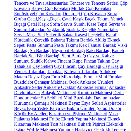
Tencere ve Tava Aksesuarları
Tencere ve Tencere Setleri
Çöp
Kovaları
Banyo Çöp Kovaları
Mutfak Çöp Kovaları
Endüstriyel Çöp Kovaları
Dolap İçi Çöp Kovaları
Sofra
Grubu
Çatal,Kaşık,Bıçak
Çatal Kaşık Bıçak Takımı
Yemek
Bıçağı
Çatal
Kaşık
Sofra Servis
Sürahi
Kase
Tepsi
Servis ve
Sunum Tabakları
Yağdanlık
Sosluk, Reçellik
Yumurtalık
Servis Maşa Seti
Şekerlik
Salata Kasesi
Peçetelik
Karaf
Kürdanlık
Çerezlik
Baharat Takımı
Bardak Altlığı
Ekmek
Sepeti
Pasta Sunumu
Pasta Takımı
Kek Fanusu
Bardak
Viski
Bardağı
Su Bardağı
Meşrubat Bardağı
Rakı Bardağı
Kadeh
Bardak Seti
Bira Bardağı
Shot Bardağı
Çay ve Kahve
Sunumu
Sütlük
Kahve Fincanı
Kupa
Fincan Takımı
Çay
Tabakları
Çay Setleri
Çay Fincanı
Çay Bardağı
Çay Kaşığı
Yemek Takımları
Tabaklar
Kahvaltı Takımları
Suluk ve
Matara
Beyaz Eşya
Fırın
Mikrodalga Fırınlar
Mini Fırınlar
Buzdolabı
Çamaşır Makinesi
Ocak
Ankastre Ürünleri
Ankastre Setler
Ankastre Ocaklar
Ankastre Fırınlar
Ankastre
Davlumbazlar
Bulaşık Makineleri
Kurutma Makinesi
Derin
Dondurucular
Su Sebilleri
Mini Buzdolabı
Davlumbazlar
Kurutmalı Çamaşır Makinesi
Beyaz Eşya Setleri
Aspiratörler
Beyaz Eşya Yedek Parça ve Bakım Ürünleri
Şarap Dolabı
Küçük Ev Aletleri
Kızartma ve Pişirme Makineleri
Mısır
Patlatma Makinesi
Fritöz
Ekmek Yapma Makinesi
Ekmek
Kızartma Makinesi
Tost Makinesi
Buharlı Pişirici
Elektrikli
Izgara
Waffle Makinesi
Yumurta Haşlayıcı
Elektrikli Tencere