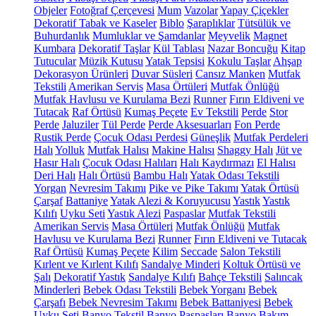
Objeler
Fotoğraf Çerçevesi
Mum
Vazolar
Yapay Çiçekler
Dekoratif Tabak ve Kaseler
Biblo
Şaraplıklar
Tütsülük ve
Buhurdanlık
Mumluklar ve Şamdanlar
Meyvelik
Magnet
Kumbara
Dekoratif Taşlar
Kül Tablası
Nazar Boncuğu
Kitap
Tutucular
Müzik Kutusu
Yatak Tepsisi
Kokulu Taşlar
Ahşap
Dekorasyon Ürünleri
Duvar Süsleri
Cansız Manken
Mutfak
Tekstili
Amerikan Servis
Masa Örtüleri
Mutfak Önlüğü
Mutfak Havlusu ve Kurulama Bezi
Runner
Fırın Eldiveni ve
Tutacak
Raf Örtüsü
Kumaş Peçete
Ev Tekstili
Perde
Stor
Perde
Jaluziler
Tül Perde
Perde Aksesuarları
Fon Perde
Rustik Perde
Çocuk Odası Perdesi
Güneşlik
Mutfak Perdeleri
Halı
Yolluk
Mutfak Halısı
Makine Halısı
Shaggy Halı
Jüt ve
Hasır Halı
Çocuk Odası Halıları
Halı Kaydırmazı
El Halısı
Deri Halı
Halı Örtüsü
Bambu Halı
Yatak Odası Tekstili
Yorgan
Nevresim Takımı
Pike ve Pike Takımı
Yatak Örtüsü
Çarşaf
Battaniye
Yatak Alezi & Koruyucusu
Yastık
Yastık
Kılıfı
Uyku Seti
Yastık Alezi
Paspaslar
Mutfak Tekstili
Amerikan Servis
Masa Örtüleri
Mutfak Önlüğü
Mutfak
Havlusu ve Kurulama Bezi
Runner
Fırın Eldiveni ve Tutacak
Raf Örtüsü
Kumaş Peçete
Kilim
Seccade
Salon Tekstili
Kırlent ve Kırlent Kılıfı
Sandalye Minderi
Koltuk Örtüsü ve
Şalı
Dekoratif Yastık
Sandalye Kılıfı
Bahçe Tekstili
Salıncak
Minderleri
Bebek Odası Tekstili
Bebek Yorganı
Bebek
Çarşafı
Bebek Nevresim Takımı
Bebek Battaniyesi
Bebek
Uyku Seti
Banyo Tekstil
Banyo Paspasları
Banyo Bakım