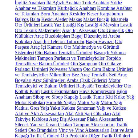
İngiliz Anahtarı
İki Ağızlı Anahtar
Tork Anahtarı
Yıldız
Anahtar ve Takımları
Kurbağcık Anahtarı
Kombine Anahtar
ve Takımları
Boru Anahtarı
Keskiler
Keser
Kargaburun
Balyoz
Balta
Kesici Aletler
Makas
Maket Bıçağı
Iskarpela
Oto Ürünleri
Lastik
Yaz Lastiği
Kış Lastiği
4 Mevsim Lastik
Oto Teknik Malzemeler
Araç İçi Aksesuar
Oto Güneşlik
Oto
Küllükler
Araç Buzdolapları
Bagaj Düzenleyici
Araba
Kokuları
Araç İçi Telefon Tutucular
Bagaj Havuzu
Oto
Paspası
Araç İçi Kamera
Oto Multimedya ve Görüntü
Sistemleri
Oto Bakım Temizlik Ürünleri
Basınçlı Yıkama
Makineleri
Tampon Parlatıcı ve Temizleyiciler
Torpido
Temizlik ve Bakım Ürünleri
Oto Şampuan
Oto Cila ve
Parlatıcı Ürünleri
Polyester Macun
Oto Cam Bakım Ürünleri
ve Temizleyiciler
Mikrofiber Bez
Araç Temizlik Seti
Araç
Boyaları
Araç Süpürgeleri
Araba Çizik Giderici
Motor
Temizleyici ve Bakım Ürünleri
Radyatör Temizleyiciler
Oto
Koltuk Kılıfı
Lastik Ekipmanları
Hava Kompresörü
Bijon
Anahtarı
Sibop ve Sibop Kapağı
Lastik Tamir Kiti
Kriko
Yağ
Motor Katkıları
Hidrolik Yağlar
Motor Yağı
Motor Yağı
Katkısı
Gres Yağı
Yakıt Katkısı
Şanzıman Yağı ve Katkısı
Akü ve Akü Aksesuarları
Akü
Akü Şarj Cihazları
Akü
Takviye Kablosu
Araç Dış Aksesuar
Plaka Aksesuarları
Silecek
Yan ve Tavan Çıtaları
Tampon Aksesuarları
Trafik
Setleri
Oto Brandaları
Vinç ve Vinç Aksesuarları
Jant ve Jant
Kapağı
Trafik Ürünleri
Oto Projektör
Diğer Trafik Ürünleri