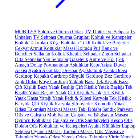
MOBİLYA
Salon ve Oturma Odası
TV Ünitesi ve Sehpası
Tv
Üniteleri
TV Sehpası
Oturma Grupları
Koltuk ve Kanepeler
Koltuk Takımları
Köşe Koltuklar
Tekli Koltuk ve Berjerler
Çekyat
Armut Koltuklar
Masaj Koltuğu
Puf
Bank ve
Benchler
Sallanan Koltuk
Kitaplık
Sehpalar
Zigon Sehpalar
Orta Sehpalar
Yan Sehpalar
Gazetelik
Antre ve Hol
Çok
Amaçlı Dolap
Portmantolar
Askılıklar
Kapı Askısı
Duvar
Askısı
Ayaklı Askılıklar
Dresuar
Ayakkabılık
Yatak Odası
Gardırop
Kapaklı Gardırop
Sürgülü Gardırop
Bez Gardırop
Açık Dolap
Köşe Gardırop
Yüklük
Baza
Tek Kişilik Baza
Çift Kişilik Baza
Yatak Başlığı
Çift Kişilik Yatak Başlığı
Tek
Kişilik Yatak Başlığı
Yatak
Çift Kişilik Yatak
Tek Kişilik
Yatak
Hasta Yatağı
Yatak Pedi & Şiltesi
Karyola
Tek Kişilik
Karyola
Çift Kişilik Karyola
Şifonyerler
Komodin
Yatak
Odası Takımları
Makyaj Masası
Takı Dolabı
Sandık
Paravan
Ofis ve Çalışma Mobilyaları
Çalışma ve Bilgisayar Masası
Oyuncu Koltukları
Çalışma ve Ofis Sandalyeleri
Keson
Ofis
Dolabı
Ofis Koltukları ve Kanepeleri
Ayaklı Küllükler
Laptop
Sehpası
Oyuncu Masası
Toplantı Masası
Ofis Masası ve
Takımları
Yemek Odası
Yemek Odası Takımları
Vitrin
Yemek