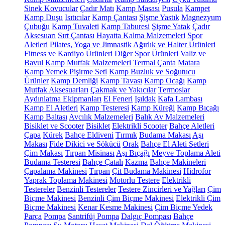
Sinek Kovucular
Çadır Matı
Kamp Masası
Pusula
Kampet
Kamp Duşu
Isıtıcılar
Kamp Çantası
Şişme Yastık
Magnezyum
Çubuğu
Kamp Tuvaleti
Kamp Taburesi
Şişme Yatak
Çadır
Aksesuarı
Sırt Çantası
Hayatta Kalma Malzemeleri
Spor
Aletleri
Pilates, Yoga ve Jimnastik
Ağırlık ve Halter Ürünleri
Fitness ve Kardiyo Ürünleri
Diğer Spor Ürünleri
Valiz ve
Bavul
Kamp Mutfak Malzemeleri
Termal Çanta
Matara
Kamp Yemek Pişirme Seti
Kamp Buzluk ve Soğutucu
Ürünler
Kamp Demliği
Kamp Tavası
Kamp Ocağı
Kamp
Mutfak Aksesuarları
Çakmak ve Yakıcılar
Termoslar
Aydınlatma Ekipmanları
El Feneri
Işıldak
Kafa Lambası
Kamp El Aletleri
Kamp Testeresi
Kamp Küreği
Kamp Bıçağı
Kamp Baltası
Avcılık Malzemeleri
Balık Av Malzemeleri
Bisiklet ve Scooter
Bisiklet
Elektrikli Scooter
Bahçe Aletleri
Çapa
Kürek
Bahçe Eldiveni
Tırmık
Budama Makası
Aşı
Makası
Fide Dikici ve Sökücü
Orak
Bahçe El Aleti Setleri
Çim Makası
Tırpan Misinası
Aşı Bıçağı
Meyve Toplama Aleti
Budama Testeresi
Bahçe Çatalı
Kazma
Bahçe Makineleri
Çapalama Makinesi
Tırpan
Çit Budama Makinesi
Hidrofor
Yaprak Toplama Makinesi
Motorlu Testere
Elektrikli
Testereler
Benzinli Testereler
Testere Zincirleri ve Yağları
Çim
Biçme Makinesi
Benzinli Çim Biçme Makinesi
Elektrikli Çim
Biçme Makinesi
Kenar Kesme Makinesi
Çim Biçme Yedek
Parça
Pompa
Santrifüj Pompa
Dalgıç Pompası
Bahçe