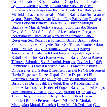
Çanak Lavabolar
Köşe Lavabolar
Dolap Uyumlu Lavabo
Ayaklı Lavabolar
Klozet
Duvara Sıfır Klozetler
Asma
Klozetler
Klozet Kapakları
Pisuvar
Tuvalet Taşı
Batarya ve
Musluklar
Lavabo Bataryaları
Mutfak Bataryaları
Su Tasarruf
Aparatı
Banyo Bataryaları
Musluk
Duş Bataryaları
Batarya
Setleri
Fotoselli Batarya
Ara Musluk
Pisuvar Musluğu
Batarya ve Musluk Yedek Parçaları
Sifon
Lavabo Sifonu
Eviye Sifonu
Yer Sifonu
Sifon Aksesuarları ve Parçaları
Rezervuar ve Aksesuarları
Rezervuar Kumanda Paneli
Rezervuar Seti
Rezervuar İç Takımı
Banyo Bakım Setleri
Yara Bandı
Lif ve Süngerler
Sıcak Su Torbası
Cımbız
Sabun
Tırnak Makası
Banyo Seramik ve Fayansları
Banyo
Aksesuarları
Tuvalet ve Klozet Fırçaları
Ayaklı Fırçalık ve
Kağıtlık Seti
Duş Rafı
Banyo Aynaları
Banyo Askısı
Banyo
Taburesi
Sabunluk
Sıvı Sabunluk Pompası
Tuvalet Kağıtlığı
Pamukluk
Diş Fırçası Koruma Kabı
Diş Macunu Kutusu
Dispenserler
Sıvı Sabun Dispenseri
Tuvalet Kağıdı Dispenseri
Havlu Dispenseri
Klozet Kapak Örtüsü Dispenseri
El
Kurutma Cihazları
Banyo Etajeri
Banyo Düzenleyicileri
Banyo Seti
Diş Fırçalık
Havluluk
Banyo Kaydırmazı
Duş
Perde Askısı
Yaşlı ve Bedensel Engelli Banyo Ürünleri
Banyo
Havalandırma ve Isıtma
Banyo Aspiratörü
Diğer
Banyo
Tekstil
Banyo Paspasları
Banyo Bakım Setleri
Banyo
Perdeleri
Bornoz
Peştemal
Havlu
MUTFAK
Mutfak
Mobilyaları
Mutfak Dolapları
Hazır Mutfak Dolapları
Çok