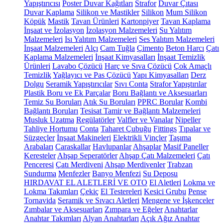
Yapıştırıcısı
Poster Duvar Kağıtları
Strafor
Duvar Çıtası
Duvar Kaplama
Silikon ve Mastikler
Silikon
Mum Silikon
Köpük
Mastik
Tavan Ürünleri
Kartonpiyer
Tavan Kaplama
İnşaat ve İzolasyon
İzolasyon Malzemeleri
Su Yalıtım
Malzemeleri
Isı Yalıtım Malzemeleri
Ses Yalıtım Malzemeleri
İnşaat Malzemeleri
Alçı
Cam Tuğla
Çimento
Beton Harcı
Çatı
Kaplama Malzemeleri
İnşaat Kimyasalları
İnşaat Temizlik
Ürünleri
Lavabo Çözücü
Harç ve Sıva Çözücü
Çok Amaçlı
Temizlik
Yağlayıcı ve Pas Çözücü
Yapı Kimyasalları
Derz
Dolgu
Seramik Yapıştırıcılar
Sıvı Conta
Strafor Yapıştırılar
Plastik Boru ve Ek Parçalar
Boru Bağlantı ve Aksesuarları
Temiz Su Boruları
Atık Su Boruları
PPRC Borular
Kombi
Bağlantı Boruları
Tesisat Tamir ve Bağlantı Malzemeleri
Musluk Uzatma
Regülatörler
Valfler ve Vanalar
Nipeller
Tahliye Hortumu
Conta
Taharet Çubuğu
Fittings
Tıpalar ve
Süzgeçler
İnşaat Makineleri
Elektrikli Vinçler
Taşıma
Arabaları
Caraskallar
Havlupanlar
Ahşaplar
Masif Paneller
Keresteler
Ahşap Seperatörler
Ahşap Çatı Malzemeleri
Çatı
Penceresi
Çatı Merdiveni
Ahşap Merdivenler
Trabzan
Sundurma
Menfezler
Banyo Menfezi
Su Deposu
HIRDAVAT EL ALETLERİ VE OTO
El Aletleri
Lokma ve
Lokma Takımları
Çekiç
El Testereleri
Kesici Grubu
Pense
Tornavida
Seramik ve Sıvacı Aletleri
Mengene ve İşkenceler
Zımbalar ve Aksesuarları
Zımpara ve Eğeler
Anahtarlar
Anahtar Takımları
Alyan Anahtarları
Açık Ağız Anahtar