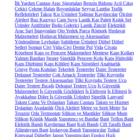
İlk Yardım Çantası
Araç Sigortaları
Benzin Bidonu
Acil Çıkış
Çekici
Çekme Halatı
Boyunluklar
Seyyar Lamba
Trafik
Reflektörleri
Takoz
Kış Ürünleri
Yağmur Kaydırıcılar
Ölçüm
Aletleri
Buz Kazıyıcı
Cam Suyu
Lastik Kar Paleti
Kışlık Set
Ürünler
Antifrizler
Buğu Giderici
Lastik Zinciri
Elektrikli
Araç Şarj İstasyonları
Oto Yedek Parça
Römork
Hırdavat
Malzemeleri
Hırdavat Malzemesi ve Aksesuarları
Yönlendirme Levhaları
Sabitleme Ürünleri
Dübel
Dübel
Setleri
Somun
Çivi
Vida-Çivi
Demir Pul
Vida
Civata
Köşebent
Kapı ve Pencere Malzemeleri
Menteşe
Kapı Kolları
Yalıtım Bantları
Stoper
Sineklik
Pencere Kolu
Kapı Hidroliği
Kapı Dürbünü
Kapı Kilitleri
Kapı Sürgüleri
Anahtarlık
Gönye
Posta Kutuları
Tekerlek
Testereler
Daire Testereler
Dekupaj Testereler
Çok Amaçlı Testereler
Tilki Kuyruğu
Testereler
Testere Aksesuarları
Tilki Kuyruğu Testere Ucu
Daire Testere Bıçağı
Dekupaj Testere Ucu
İş Güvenlik
Malzemeleri
İş Güvenlik Gözlükleri
İş Eldiveni
İş Elbisesi
İş
Ayakkabısı
Diğer İş Güvenlik Ürünleri
Siperlik
Lanyard
Takım Çanta Ve Dolapları
Takım Çantası
Takım ve Hizmet
Dolapları
Avadanlık
Ölçü Aletleri
Metre ve Şerit Metre
Su
Terazisi
Oda Termostatı
Silikon ve Mastikler
Silikon
Mum
Silikon
Köpük
Mastik
Yapıştırıcı ve Bantlar
Bant
Teflon Bant
Elektrik Bandı
Kaydırmaz Bant
Koli Bandı
Çift Taraflı Bant
Alüminyum Bant
İzolasyon Bandı
Yapıştırıcılar
Tutkal
Kimyasal Dübeller
Japon Yapıştırıcıları
Epoksi
Hızlı