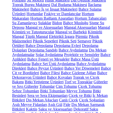
Pompası
Su Motoru
Hasat Makinesi
Dal Öğütme Makinesi
Toprak Burgu Makinesi
Dal Budama Makinesi
İlaçlama
Makineleri
Bahçe İş ve İnşaat Makineleri
Bahçe Sulama
Ürünleri
Hortumlar
Fıskiye ve Damlatıcılar
Hortum
Makaraları
Hortum Bağlantı Aparatları
Hortum Tabancaları
Su Zamanlayıcı
Sulaklar
Bidon
Bahçe Musluğu
Şişme Su
Deposu
Mangal ve Aksesuarları
Mangal Aksesuarları
Mangal
Kömürü ve Tutuşturucular
Mangal ve Barbekü
Kömürlü
Mangal
Tüplü Mangal
Elektrikli Izgara
Pürmüz
Piknik
Malzemeleri
Piknik Sepetleri
Piknik Seti
Semaver
Piknik
Örtüleri
Bahçe Depolama
Depolama Evleri
Depolama
Dolapları
Depolama Sandığı
Bahçe Aydınlatma
Dış Mekan
Aydınlatmalar
Solar Aydınlatma
Projektör ve Sensörler
Bahçe
Aplikleri
Bahçe Feneri ve Meşaleler
Bahçe Masa Üstü
Aydınlatma
Bahçe Set Üstü Aydınlatma
Bahçe Aydınlatma
Direkleri
Bahçe Peyzaj Ürünleri
Bahçe Yer Döşemeleri
Bahçe
Çit ve Bordürleri
Bahçe Filesi
Bahçe Gizleme Ağları
Bahçe
Dekorasyon Ürünleri
Bahçe Kovaları
Toprak ve Çiçek
Bakımı
Bitki Yetiştirme Ürünleri
Torf ve Topraklar
Gübreler
ve Sıvı Gübreler
Tohumlar
Çim Tohumu
Çiçek Tohumu
Sebze Tohumları
Bitki Tohumları
Meyve Tohumu
Bitki
Besinleri
Sera ve Sera Ekipmanları
Çiçek ve Bitki
İç Mekan
Bitkileri
Dış Mekan Ağaçları
Canlı Çiçek
Çiçek Soğanları
Aşılı Meyve Fidanları
Aşılı Gül
Fide
Dış Mekan Sarmaşık
Bitkileri
Kaktüs
Saksı ve Aksesuarları
Dekoratif Saksı