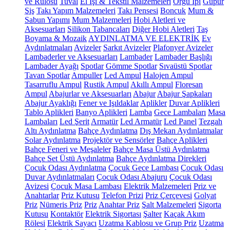
ve Rulosu
Tuval
El İşi & Tekstil Malzemeleri
Örgü İpi
Güpür
Şiş
Takı Yapım Malzemeleri
Takı Pensesi
Boncuk
Mum &
Sabun Yapımı
Mum Malzemeleri
Hobi Aletleri ve
Aksesuarları
Silikon Tabancaları
Diğer Hobi Aletleri
Taş
Boyama & Mozaik
AYDINLATMA VE ELEKTRİK
Ev
Aydınlatmaları
Avizeler
Sarkıt Avizeler
Plafonyer Avizeler
Lambaderler ve Aksesuarları
Lambader
Lambader Başlığı
Lambader Ayağı
Spotlar
Gömme Spotlar
Sıvaüstü Spotlar
Tavan Spotlar
Ampuller
Led Ampul
Halojen Ampul
Tasarruflu Ampul
Rustik Ampul
Akıllı Ampul
Floresan
Ampul
Abajurlar ve Aksesuarları
Abajur
Abajur Şapkaları
Abajur Ayaklığı
Fener ve Işıldaklar
Aplikler
Duvar Aplikleri
Tablo Aplikleri
Banyo Aplikleri
Lamba
Gece Lambaları
Masa
Lambaları
Led Şerit
Armatür
Led Armatür
Led Panel
Tezgah
Altı Aydınlatma
Bahçe Aydınlatma
Dış Mekan Aydınlatmalar
Solar Aydınlatma
Projektör ve Sensörler
Bahçe Aplikleri
Bahçe Feneri ve Meşaleler
Bahçe Masa Üstü Aydınlatma
Bahçe Set Üstü Aydınlatma
Bahçe Aydınlatma Direkleri
Çocuk Odası Aydınlatma
Çocuk Gece Lambası
Çocuk Odası
Duvar Aydınlatmaları
Çocuk Odası Abajuru
Çocuk Odası
Avizesi
Çocuk Masa Lambası
Elektrik Malzemeleri
Priz ve
Anahtarlar
Priz Kutusu
Telefon Prizi
Priz Çerçevesi
Golyat
Priz
Nümeris Priz
Priz
Anahtar Priz
Şalt Malzemeleri
Sigorta
Kutusu
Kontaktör
Elektrik Sigortası
Şalter
Kaçak Akım
Rölesi
Elektrik Sayacı
Uzatma Kablosu ve Grup Priz
Uzatma