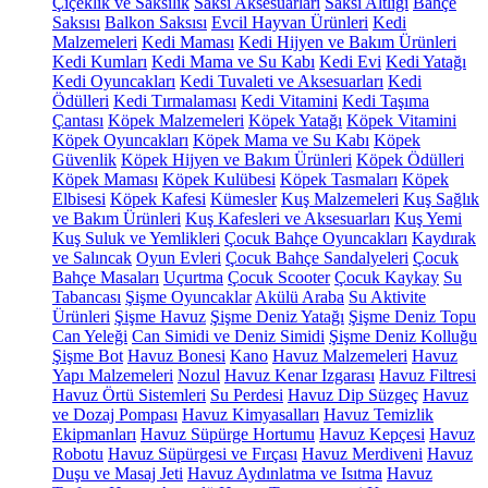
Çiçeklik ve Saksılık
Saksı Aksesuarları
Saksı Altlığı
Bahçe
Saksısı
Balkon Saksısı
Evcil Hayvan Ürünleri
Kedi
Malzemeleri
Kedi Maması
Kedi Hijyen ve Bakım Ürünleri
Kedi Kumları
Kedi Mama ve Su Kabı
Kedi Evi
Kedi Yatağı
Kedi Oyuncakları
Kedi Tuvaleti ve Aksesuarları
Kedi
Ödülleri
Kedi Tırmalaması
Kedi Vitamini
Kedi Taşıma
Çantası
Köpek Malzemeleri
Köpek Yatağı
Köpek Vitamini
Köpek Oyuncakları
Köpek Mama ve Su Kabı
Köpek
Güvenlik
Köpek Hijyen ve Bakım Ürünleri
Köpek Ödülleri
Köpek Maması
Köpek Kulübesi
Köpek Tasmaları
Köpek
Elbisesi
Köpek Kafesi
Kümesler
Kuş Malzemeleri
Kuş Sağlık
ve Bakım Ürünleri
Kuş Kafesleri ve Aksesuarları
Kuş Yemi
Kuş Suluk ve Yemlikleri
Çocuk Bahçe Oyuncakları
Kaydırak
ve Salıncak
Oyun Evleri
Çocuk Bahçe Sandalyeleri
Çocuk
Bahçe Masaları
Uçurtma
Çocuk Scooter
Çocuk Kaykay
Su
Tabancası
Şişme Oyuncaklar
Akülü Araba
Su Aktivite
Ürünleri
Şişme Havuz
Şişme Deniz Yatağı
Şişme Deniz Topu
Can Yeleği
Can Simidi ve Deniz Simidi
Şişme Deniz Kolluğu
Şişme Bot
Havuz Bonesi
Kano
Havuz Malzemeleri
Havuz
Yapı Malzemeleri
Nozul
Havuz Kenar Izgarası
Havuz Filtresi
Havuz Örtü Sistemleri
Su Perdesi
Havuz Dip Süzgeç
Havuz
ve Dozaj Pompası
Havuz Kimyasalları
Havuz Temizlik
Ekipmanları
Havuz Süpürge Hortumu
Havuz Kepçesi
Havuz
Robotu
Havuz Süpürgesi ve Fırçası
Havuz Merdiveni
Havuz
Duşu ve Masaj Jeti
Havuz Aydınlatma ve Isıtma
Havuz