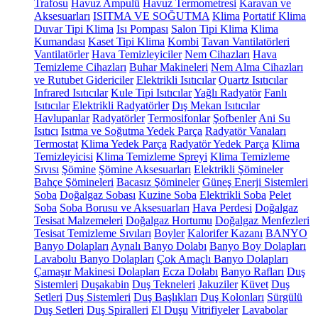
Trafosu
Havuz Ampulü
Havuz Termometresi
Karavan ve
Aksesuarları
ISITMA VE SOĞUTMA
Klima
Portatif Klima
Duvar Tipi Klima
Isı Pompası
Salon Tipi Klima
Klima
Kumandası
Kaset Tipi Klima
Kombi
Tavan Vantilatörleri
Vantilatörler
Hava Temizleyiciler
Nem Cihazları
Hava
Temizleme Cihazları
Buhar Makineleri
Nem Alma Cihazları
ve Rutubet Gidericiler
Elektrikli Isıtıcılar
Quartz Isıtıcılar
Infrared Isıtıcılar
Kule Tipi Isıtıcılar
Yağlı Radyatör
Fanlı
Isıtıcılar
Elektrikli Radyatörler
Dış Mekan Isıtıcılar
Havlupanlar
Radyatörler
Termosifonlar
Şofbenler
Ani Su
Isıtıcı
Isıtma ve Soğutma Yedek Parça
Radyatör Vanaları
Termostat
Klima Yedek Parça
Radyatör Yedek Parça
Klima
Temizleyicisi
Klima Temizleme Spreyi
Klima Temizleme
Sıvısı
Şömine
Şömine Aksesuarları
Elektrikli Şömineler
Bahçe Şömineleri
Bacasız Şömineler
Güneş Enerji Sistemleri
Soba
Doğalgaz Sobası
Kuzine Soba
Elektrikli Soba
Pelet
Soba
Soba Borusu ve Aksesuarları
Hava Perdesi
Doğalgaz
Tesisat Malzemeleri
Doğalgaz Hortumu
Doğalgaz Menfezleri
Tesisat Temizleme Sıvıları
Boyler
Kalorifer Kazanı
BANYO
Banyo Dolapları
Aynalı Banyo Dolabı
Banyo Boy Dolapları
Lavabolu Banyo Dolapları
Çok Amaçlı Banyo Dolapları
Çamaşır Makinesi Dolapları
Ecza Dolabı
Banyo Rafları
Duş
Sistemleri
Duşakabin
Duş Tekneleri
Jakuziler
Küvet
Duş
Setleri
Duş Sistemleri
Duş Başlıkları
Duş Kolonları
Sürgülü
Duş Setleri
Duş Spiralleri
El Duşu
Vitrifiyeler
Lavabolar