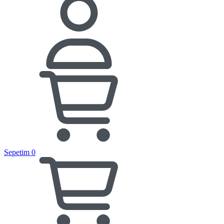
Sepetim
0