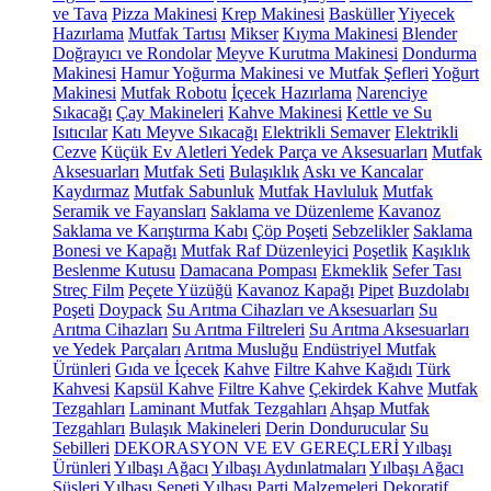
ve Tava
Pizza Makinesi
Krep Makinesi
Basküller
Yiyecek
Hazırlama
Mutfak Tartısı
Mikser
Kıyma Makinesi
Blender
Doğrayıcı ve Rondolar
Meyve Kurutma Makinesi
Dondurma
Makinesi
Hamur Yoğurma Makinesi ve Mutfak Şefleri
Yoğurt
Makinesi
Mutfak Robotu
İçecek Hazırlama
Narenciye
Sıkacağı
Çay Makineleri
Kahve Makinesi
Kettle ve Su
Isıtıcılar
Katı Meyve Sıkacağı
Elektrikli Semaver
Elektrikli
Cezve
Küçük Ev Aletleri Yedek Parça ve Aksesuarları
Mutfak
Aksesuarları
Mutfak Seti
Bulaşıklık
Askı ve Kancalar
Kaydırmaz
Mutfak Sabunluk
Mutfak Havluluk
Mutfak
Seramik ve Fayansları
Saklama ve Düzenleme
Kavanoz
Saklama ve Karıştırma Kabı
Çöp Poşeti
Sebzelikler
Saklama
Bonesi ve Kapağı
Mutfak Raf Düzenleyici
Poşetlik
Kaşıklık
Beslenme Kutusu
Damacana Pompası
Ekmeklik
Sefer Tası
Streç Film
Peçete Yüzüğü
Kavanoz Kapağı
Pipet
Buzdolabı
Poşeti
Doypack
Su Arıtma Cihazları ve Aksesuarları
Su
Arıtma Cihazları
Su Arıtma Filtreleri
Su Arıtma Aksesuarları
ve Yedek Parçaları
Arıtma Musluğu
Endüstriyel Mutfak
Ürünleri
Gıda ve İçecek
Kahve
Filtre Kahve Kağıdı
Türk
Kahvesi
Kapsül Kahve
Filtre Kahve
Çekirdek Kahve
Mutfak
Tezgahları
Laminant Mutfak Tezgahları
Ahşap Mutfak
Tezgahları
Bulaşık Makineleri
Derin Dondurucular
Su
Sebilleri
DEKORASYON VE EV GEREÇLERİ
Yılbaşı
Ürünleri
Yılbaşı Ağacı
Yılbaşı Aydınlatmaları
Yılbaşı Ağacı
Süsleri
Yılbaşı Sepeti
Yılbaşı Parti Malzemeleri
Dekoratif