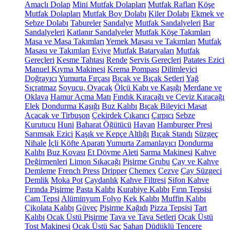
Amaçlı Dolap
Mini Mutfak Dolapları
Mutfak Rafları
Köşe
Mutfak Dolapları
Mutfak Boy Dolabı
Kiler Dolabı
Ekmek ve
Sebze Dolabı
Tabureler
Sandalye
Mutfak Sandalyeleri
Bar
Sandalyeleri
Katlanır Sandalyeler
Mutfak Köşe Takımları
Masa ve Masa Takımları
Yemek Masası ve Takımları
Mutfak
Masası ve Takımları
Eviye
Mutfak Bataryaları
Mutfak
Gereçleri
Kesme Tahtası
Rende
Servis Gereçleri
Patates Ezici
Manuel Kıyma Makinesi
Krema Pompası
Dilimleyici
Doğrayıcı
Yumurta Fırçası
Bıçak ve Bıçak Setleri
Yağ
Sıçratmaz
Soyucu, Oyacak
Ölçü Kabı ve Kaşığı
Merdane ve
Oklava
Hamur Açma Matı
Fındık Kıracağı ve Ceviz Kıracağı
Elek
Dondurma Kaşığı
Buz Kalıbı
Bıçak Bileyici Masat
Açacak ve Tirbuşon
Çekirdek Çıkarıcı
Çırpıcı
Sebze
Kurutucu
Huni
Baharat Öğütücü
Havan
Hamburger Presi
Sarımsak Ezici
Kaşık ve Kepçe Altlığı
Bıçak Standı
Süzgeç
Nihale
İçli Köfte Aparatı
Yumurta Zamanlayıcı
Dondurma
Kalıbı
Buz Kovası
Et Dövme Aleti
Sarma Makinesi
Kahve
Değirmenleri
Limon Sıkacağı
Pişirme Grubu
Çay ve Kahve
Demleme
French Press
Dripper
Chemex
Cezve
Çay Süzgeci
Demlik
Moka Pot
Çaydanlık
Kahve Filtresi
Sifon Kahve
Fırında Pişirme
Pasta Kalıbı
Kurabiye Kalıbı
Fırın Tepsisi
Cam Tepsi
Alüminyum Folyo
Kek Kalıbı
Muffin Kalıbı
Çikolata Kalıbı
Güveç
Pişirme Kağıdı
Pizza Tepsisi
Tart
Kalıbı
Ocak Üstü Pişirme
Tava ve Tava Setleri
Ocak Üstü
Tost Makinesi
Ocak Üstü Sac
Sahan
Düdüklü Tencere