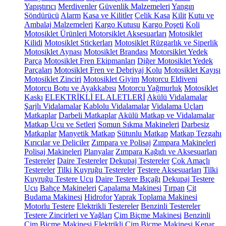
Yapıştırıcı
Merdivenler
Güvenlik Malzemeleri
Yangın
Söndürücü
Alarm
Kasa ve Kilitler
Çelik Kasa
Kilit
Kutu ve
Ambalaj Malzemeleri
Kargo Kutusu
Kargo Poşeti
Koli
Motosiklet Ürünleri
Motorsiklet Aksesuarları
Motosiklet
Kilidi
Motosiklet Stickerları
Motosiklet Rüzgarlık ve Siperlik
Motosiklet Aynası
Motosiklet Brandası
Motorsiklet Yedek
Parça
Motosiklet Fren Ekipmanları
Diğer Motosiklet Yedek
Parçaları
Motosiklet Fren ve Debriyaj Kolu
Motosiklet Kayışı
Motosiklet Zinciri
Motosiklet Giyim
Motorcu Eldiveni
Motorcu Botu ve Ayakkabısı
Motorcu Yağmurluk
Motosiklet
Kaskı
ELEKTRİKLİ EL ALETLERİ
Akülü Vidalamalar
Şarjlı Vidalamalar
Kablolu Vidalamalar
Vidalama Uçları
Matkaplar
Darbeli Matkaplar
Akülü Matkap ve Vidalamalar
Matkap Ucu ve Setleri
Somun Sıkma Makineleri
Darbesiz
Matkaplar
Manyetik Matkap
Sütunlu Matkap
Matkap Tezgahı
Kırıcılar ve Deliciler
Zımpara ve Polisaj
Zımpara Makineleri
Polisaj Makineleri
Planyalar
Zımpara Kağıdı ve Aksesuarları
Testereler
Daire Testereler
Dekupaj Testereler
Çok Amaçlı
Testereler
Tilki Kuyruğu Testereler
Testere Aksesuarları
Tilki
Kuyruğu Testere Ucu
Daire Testere Bıçağı
Dekupaj Testere
Ucu
Bahçe Makineleri
Çapalama Makinesi
Tırpan
Çit
Budama Makinesi
Hidrofor
Yaprak Toplama Makinesi
Motorlu Testere
Elektrikli Testereler
Benzinli Testereler
Testere Zincirleri ve Yağları
Çim Biçme Makinesi
Benzinli
Çim Biçme Makinesi
Elektrikli Çim Biçme Makinesi
Kenar