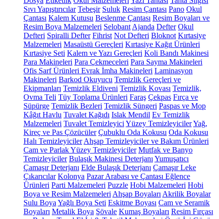
Dosya
Etiketlik
Okul Malzemeleri
Yazı Tahtası
Tahta Silgisi
Sıvı Yapıştırıcılar
Tebeşir
Suluk
Resim Çantası
Pano
Okul
Çantası
Kalem Kutusu
Beslenme Çantası
Resim Boyaları ve
Resim Boya Malzemeleri
Selobant
Ajanda
Defter
Okul
Defteri
Spiralli Defter
Fihrist
Not Defteri
Bloknot
Kırtasiye
Malzemeleri
Masaüstü Gereçleri
Kırtasiye Kağıt Ürünleri
Kırtasiye Seti
Kalem ve Yazı Gereçleri
Koli Bandı Makinesi
Para Makineleri
Para Çekmeceleri
Para Sayma Makineleri
Ofis Sarf Ürünleri
Evrak İmha Makineleri
Laminasyon
Makineleri
Barkod Okuyucu
Temizlik Gereçleri ve
Ekipmanları
Temizlik Eldiveni
Temizlik Kovası
Temizlik,
Ovma Teli
Tüy Toplama Ürünleri
Faraş
Çekpas
Fırça ve
Süpürge
Temizlik Bezleri
Temizlik Süngeri
Paspas ve Mop
Kâğıt Havlu
Tuvalet Kağıdı
Islak Mendil
Ev Temizlik
Malzemeleri
Tuvalet Temizleyici
Yüzey Temizleyiciler
Yağ,
Kireç ve Pas Çözücüler
Çubuklu Oda Kokusu
Oda Kokusu
Halı Temizleyiciler
Ahşap Temizleyiciler ve Bakım Ürünleri
Cam ve Parlak Yüzey Temizleyiciler
Mutfak ve Banyo
Temizleyiciler
Bulaşık Makinesi Deterjanı
Yumuşatıcı
Çamaşır Deterjanı
Elde Bulaşık Deterjanı
Çamaşır Leke
Çıkarıcılar
Kolonya
Pazar Arabası ve Çantası
Eğlence
Ürünleri
Parti Malzemeleri
Puzzle
Hobi Malzemeleri
Hobi
Boya ve Resim Malzemeleri
Ahşap Boyaları
Akrilik Boyalar
Sulu Boya
Yağlı Boya Seti
Eskitme Boyası
Cam ve Seramik
Boyaları
Metalik Boya
Şövale
Kumaş Boyaları
Resim Fırçası