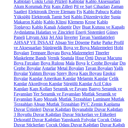
Kabloları
Çoklu Grup Prizleri
Kablolar
Kablo Aksesuarları
Akım Korumalı Priz
Kapı Zilleri
Pil ve Şarj Cihazları
Zaman
Saatleri
Elektronik Devre Elemanı
Fiş
Kablo Pabucu
Kablo
Yüksüğü
Elektronik Tamir Seti
Kablo Düzenleyiciler
Susta
Makaron Kablo
Kablo Klipsi
Klemens
Kroşe
Kablo
Toplayıcı
Kablo Kanalı
Adaptör
Duy
Buat Kutusu ve Kapağı
Aydınlatma Halatları ve Zincirleri
Enerji Sistemleri
Güneş
Paneli
Lityum Akü
Jel Akü
İnverter
Tavan Vantilatörleri
AHŞAP VE İNŞAAT
Ahşap Yer Döşeme
Parke
Parke Profil
ve Aksesuarları
Süpürgelik
Boya ve Boya Malzemeleri
Hobi
Boyaları
Tempare Boyası
Boya Malzemeleri
Tinerler
Maskeleme Bandı
Vernik
Spatula
Hışır Örtü
Duvar Macunu
Boya Fırçaları
Boya Rulosu
Mala
Boya
İç Cephe Boyalar
Dış
Cephe Boyalar
Astarlar
Metal Boyaları
Tavan Boyaları
Yağlı
Boyalar
Yalıtım Boyası
Sprey Boya
Kapı Boyası
Epoksi
Boyalar
Kapılar
Amerikan Kapılar
Melamin Kapılar
Çelik
Kapılar
Akordiyon Kapılar
Sürgülü Kapılar
Acil Çıkış
Kapıları
Kapı Kolları
Seramik ve Fayans
Banyo Seramik ve
Fayansları
Yer Seramik ve Fayansları
Mutfak Seramik ve
Fayansları
Karo
Mozaik
Mutfak Tezgahları
Laminant Mutfak
Tezgahları
Ahşap Mutfak Tezgahları
PVC Zemin Kaplama
Duvar Ürünleri
Duvar Kağıtları
Boyanabilir Duvar Kağıtları
3 Boyutlu Duvar Kağıtları
Duvar Stickerları ve Etiketleri
Dekoratif Duvar Kağıtları
Yapışkanlı Folyolar
Çocuk Odası
Duvar Stickerları
Çocuk Odası Duvar Kağıtları
Duvar Kağıdı