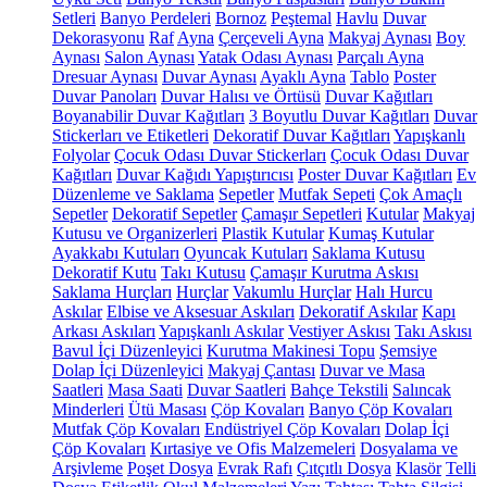
Setleri
Banyo Perdeleri
Bornoz
Peştemal
Havlu
Duvar
Dekorasyonu
Raf
Ayna
Çerçeveli Ayna
Makyaj Aynası
Boy
Aynası
Salon Aynası
Yatak Odası Aynası
Parçalı Ayna
Dresuar Aynası
Duvar Aynası
Ayaklı Ayna
Tablo
Poster
Duvar Panoları
Duvar Halısı ve Örtüsü
Duvar Kağıtları
Boyanabilir Duvar Kağıtları
3 Boyutlu Duvar Kağıtları
Duvar
Stickerları ve Etiketleri
Dekoratif Duvar Kağıtları
Yapışkanlı
Folyolar
Çocuk Odası Duvar Stickerları
Çocuk Odası Duvar
Kağıtları
Duvar Kağıdı Yapıştırıcısı
Poster Duvar Kağıtları
Ev
Düzenleme ve Saklama
Sepetler
Mutfak Sepeti
Çok Amaçlı
Sepetler
Dekoratif Sepetler
Çamaşır Sepetleri
Kutular
Makyaj
Kutusu ve Organizerleri
Plastik Kutular
Kumaş Kutular
Ayakkabı Kutuları
Oyuncak Kutuları
Saklama Kutusu
Dekoratif Kutu
Takı Kutusu
Çamaşır Kurutma Askısı
Saklama Hurçları
Hurçlar
Vakumlu Hurçlar
Halı Hurcu
Askılar
Elbise ve Aksesuar Askıları
Dekoratif Askılar
Kapı
Arkası Askıları
Yapışkanlı Askılar
Vestiyer Askısı
Takı Askısı
Bavul İçi Düzenleyici
Kurutma Makinesi Topu
Şemsiye
Dolap İçi Düzenleyici
Makyaj Çantası
Duvar ve Masa
Saatleri
Masa Saati
Duvar Saatleri
Bahçe Tekstili
Salıncak
Minderleri
Ütü Masası
Çöp Kovaları
Banyo Çöp Kovaları
Mutfak Çöp Kovaları
Endüstriyel Çöp Kovaları
Dolap İçi
Çöp Kovaları
Kırtasiye ve Ofis Malzemeleri
Dosyalama ve
Arşivleme
Poşet Dosya
Evrak Rafı
Çıtçıtlı Dosya
Klasör
Telli