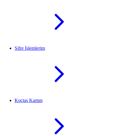
Şifre İşlemlerim
Koçtaş Kartım