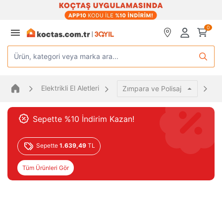
0
Ürün, kategori veya marka ara...
Elektrikli El Aletleri
Z
Zımpara ve Polisaj
Sepette %10 İndirim Kazan!
Sepette
1.639,49
TL
Tüm Ürünleri Gör