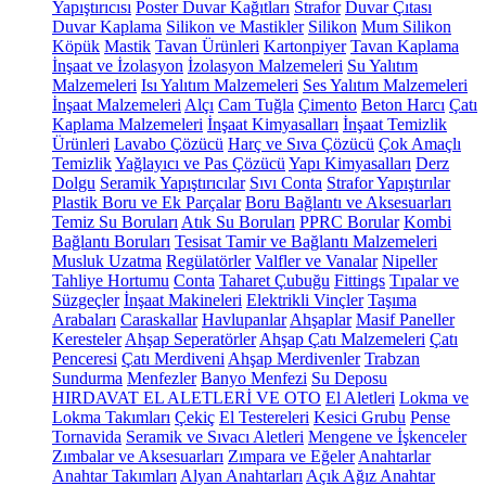
Yapıştırıcısı
Poster Duvar Kağıtları
Strafor
Duvar Çıtası
Duvar Kaplama
Silikon ve Mastikler
Silikon
Mum Silikon
Köpük
Mastik
Tavan Ürünleri
Kartonpiyer
Tavan Kaplama
İnşaat ve İzolasyon
İzolasyon Malzemeleri
Su Yalıtım
Malzemeleri
Isı Yalıtım Malzemeleri
Ses Yalıtım Malzemeleri
İnşaat Malzemeleri
Alçı
Cam Tuğla
Çimento
Beton Harcı
Çatı
Kaplama Malzemeleri
İnşaat Kimyasalları
İnşaat Temizlik
Ürünleri
Lavabo Çözücü
Harç ve Sıva Çözücü
Çok Amaçlı
Temizlik
Yağlayıcı ve Pas Çözücü
Yapı Kimyasalları
Derz
Dolgu
Seramik Yapıştırıcılar
Sıvı Conta
Strafor Yapıştırılar
Plastik Boru ve Ek Parçalar
Boru Bağlantı ve Aksesuarları
Temiz Su Boruları
Atık Su Boruları
PPRC Borular
Kombi
Bağlantı Boruları
Tesisat Tamir ve Bağlantı Malzemeleri
Musluk Uzatma
Regülatörler
Valfler ve Vanalar
Nipeller
Tahliye Hortumu
Conta
Taharet Çubuğu
Fittings
Tıpalar ve
Süzgeçler
İnşaat Makineleri
Elektrikli Vinçler
Taşıma
Arabaları
Caraskallar
Havlupanlar
Ahşaplar
Masif Paneller
Keresteler
Ahşap Seperatörler
Ahşap Çatı Malzemeleri
Çatı
Penceresi
Çatı Merdiveni
Ahşap Merdivenler
Trabzan
Sundurma
Menfezler
Banyo Menfezi
Su Deposu
HIRDAVAT EL ALETLERİ VE OTO
El Aletleri
Lokma ve
Lokma Takımları
Çekiç
El Testereleri
Kesici Grubu
Pense
Tornavida
Seramik ve Sıvacı Aletleri
Mengene ve İşkenceler
Zımbalar ve Aksesuarları
Zımpara ve Eğeler
Anahtarlar
Anahtar Takımları
Alyan Anahtarları
Açık Ağız Anahtar