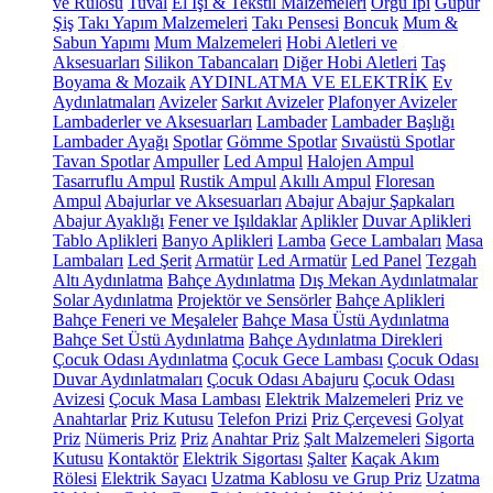
ve Rulosu
Tuval
El İşi & Tekstil Malzemeleri
Örgü İpi
Güpür
Şiş
Takı Yapım Malzemeleri
Takı Pensesi
Boncuk
Mum &
Sabun Yapımı
Mum Malzemeleri
Hobi Aletleri ve
Aksesuarları
Silikon Tabancaları
Diğer Hobi Aletleri
Taş
Boyama & Mozaik
AYDINLATMA VE ELEKTRİK
Ev
Aydınlatmaları
Avizeler
Sarkıt Avizeler
Plafonyer Avizeler
Lambaderler ve Aksesuarları
Lambader
Lambader Başlığı
Lambader Ayağı
Spotlar
Gömme Spotlar
Sıvaüstü Spotlar
Tavan Spotlar
Ampuller
Led Ampul
Halojen Ampul
Tasarruflu Ampul
Rustik Ampul
Akıllı Ampul
Floresan
Ampul
Abajurlar ve Aksesuarları
Abajur
Abajur Şapkaları
Abajur Ayaklığı
Fener ve Işıldaklar
Aplikler
Duvar Aplikleri
Tablo Aplikleri
Banyo Aplikleri
Lamba
Gece Lambaları
Masa
Lambaları
Led Şerit
Armatür
Led Armatür
Led Panel
Tezgah
Altı Aydınlatma
Bahçe Aydınlatma
Dış Mekan Aydınlatmalar
Solar Aydınlatma
Projektör ve Sensörler
Bahçe Aplikleri
Bahçe Feneri ve Meşaleler
Bahçe Masa Üstü Aydınlatma
Bahçe Set Üstü Aydınlatma
Bahçe Aydınlatma Direkleri
Çocuk Odası Aydınlatma
Çocuk Gece Lambası
Çocuk Odası
Duvar Aydınlatmaları
Çocuk Odası Abajuru
Çocuk Odası
Avizesi
Çocuk Masa Lambası
Elektrik Malzemeleri
Priz ve
Anahtarlar
Priz Kutusu
Telefon Prizi
Priz Çerçevesi
Golyat
Priz
Nümeris Priz
Priz
Anahtar Priz
Şalt Malzemeleri
Sigorta
Kutusu
Kontaktör
Elektrik Sigortası
Şalter
Kaçak Akım
Rölesi
Elektrik Sayacı
Uzatma Kablosu ve Grup Priz
Uzatma