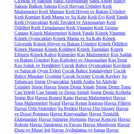
Çiçeklik ve Saksılık
Saksı Aksesuarları
Saksı Altlığı
Bahçe
Saksısı
Balkon Saksısı
Evcil Hayvan Ürünleri
Kedi
Malzemeleri
Kedi Maması
Kedi Hijyen ve Bakım Ürünleri
Kedi Kumları
Kedi Mama ve Su Kabı
Kedi Evi
Kedi Yatağı
Kedi Oyuncakları
Kedi Tuvaleti ve Aksesuarları
Kedi
Ödülleri
Kedi Tırmalaması
Kedi Vitamini
Kedi Taşıma
Çantası
Köpek Malzemeleri
Köpek Yatağı
Köpek Vitamini
Köpek Oyuncakları
Köpek Mama ve Su Kabı
Köpek
Güvenlik
Köpek Hijyen ve Bakım Ürünleri
Köpek Ödülleri
Köpek Maması
Köpek Kulübesi
Köpek Tasmaları
Köpek
Elbisesi
Köpek Kafesi
Kümesler
Kuş Malzemeleri
Kuş Sağlık
ve Bakım Ürünleri
Kuş Kafesleri ve Aksesuarları
Kuş Yemi
Kuş Suluk ve Yemlikleri
Çocuk Bahçe Oyuncakları
Kaydırak
ve Salıncak
Oyun Evleri
Çocuk Bahçe Sandalyeleri
Çocuk
Bahçe Masaları
Uçurtma
Çocuk Scooter
Çocuk Kaykay
Su
Tabancası
Şişme Oyuncaklar
Akülü Araba
Su Aktivite
Ürünleri
Şişme Havuz
Şişme Deniz Yatağı
Şişme Deniz Topu
Can Yeleği
Can Simidi ve Deniz Simidi
Şişme Deniz Kolluğu
Şişme Bot
Havuz Bonesi
Kano
Havuz Malzemeleri
Havuz
Yapı Malzemeleri
Nozul
Havuz Kenar Izgarası
Havuz Filtresi
Havuz Örtü Sistemleri
Su Perdesi
Havuz Dip Süzgeç
Havuz
ve Dozaj Pompası
Havuz Kimyasalları
Havuz Temizlik
Ekipmanları
Havuz Süpürge Hortumu
Havuz Kepçesi
Havuz
Robotu
Havuz Süpürgesi ve Fırçası
Havuz Merdiveni
Havuz
Duşu ve Masaj Jeti
Havuz Aydınlatma ve Isıtma
Havuz