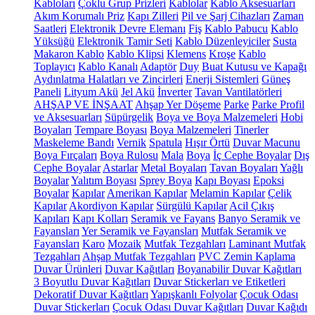
Kabloları
Çoklu Grup Prizleri
Kablolar
Kablo Aksesuarları
Akım Korumalı Priz
Kapı Zilleri
Pil ve Şarj Cihazları
Zaman
Saatleri
Elektronik Devre Elemanı
Fiş
Kablo Pabucu
Kablo
Yüksüğü
Elektronik Tamir Seti
Kablo Düzenleyiciler
Susta
Makaron Kablo
Kablo Klipsi
Klemens
Kroşe
Kablo
Toplayıcı
Kablo Kanalı
Adaptör
Duy
Buat Kutusu ve Kapağı
Aydınlatma Halatları ve Zincirleri
Enerji Sistemleri
Güneş
Paneli
Lityum Akü
Jel Akü
İnverter
Tavan Vantilatörleri
AHŞAP VE İNŞAAT
Ahşap Yer Döşeme
Parke
Parke Profil
ve Aksesuarları
Süpürgelik
Boya ve Boya Malzemeleri
Hobi
Boyaları
Tempare Boyası
Boya Malzemeleri
Tinerler
Maskeleme Bandı
Vernik
Spatula
Hışır Örtü
Duvar Macunu
Boya Fırçaları
Boya Rulosu
Mala
Boya
İç Cephe Boyalar
Dış
Cephe Boyalar
Astarlar
Metal Boyaları
Tavan Boyaları
Yağlı
Boyalar
Yalıtım Boyası
Sprey Boya
Kapı Boyası
Epoksi
Boyalar
Kapılar
Amerikan Kapılar
Melamin Kapılar
Çelik
Kapılar
Akordiyon Kapılar
Sürgülü Kapılar
Acil Çıkış
Kapıları
Kapı Kolları
Seramik ve Fayans
Banyo Seramik ve
Fayansları
Yer Seramik ve Fayansları
Mutfak Seramik ve
Fayansları
Karo
Mozaik
Mutfak Tezgahları
Laminant Mutfak
Tezgahları
Ahşap Mutfak Tezgahları
PVC Zemin Kaplama
Duvar Ürünleri
Duvar Kağıtları
Boyanabilir Duvar Kağıtları
3 Boyutlu Duvar Kağıtları
Duvar Stickerları ve Etiketleri
Dekoratif Duvar Kağıtları
Yapışkanlı Folyolar
Çocuk Odası
Duvar Stickerları
Çocuk Odası Duvar Kağıtları
Duvar Kağıdı