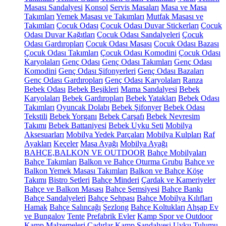
Masası Sandalyesi
Konsol
Servis Masaları
Masa ve Masa
Takımları
Yemek Masası ve Takımları
Mutfak Masası ve
Takımları
Çocuk Odası
Çocuk Odası Duvar Stickerları
Çocuk
Odası Duvar Kağıtları
Çocuk Odası Sandalyeleri
Çocuk
Odası Gardıropları
Çocuk Odası Masası
Çocuk Odası Bazası
Çocuk Odası Takımları
Çocuk Odası Komodini
Çocuk Odası
Karyolaları
Genç Odası
Genç Odası Takımları
Genç Odası
Komodini
Genç Odası Şifonyerleri
Genç Odası Bazaları
Genç Odası Gardıropları
Genç Odası Karyolaları
Ranza
Bebek Odası
Bebek Beşikleri
Mama Sandalyesi
Bebek
Karyolaları
Bebek Gardıropları
Bebek Yatakları
Bebek Odası
Takımları
Oyuncak Dolabı
Bebek Şifonyer
Bebek Odası
Tekstili
Bebek Yorganı
Bebek Çarşafı
Bebek Nevresim
Takımı
Bebek Battaniyesi
Bebek Uyku Seti
Mobilya
Aksesuarları
Mobilya Yedek Parçaları
Mobilya Kulpları
Raf
Ayakları
Keçeler
Masa Ayağı
Mobilya Ayağı
BAHÇE,BALKON VE OUTDOOR
Bahçe Mobilyaları
Bahçe Takımları
Balkon ve Bahçe Oturma Grubu
Bahçe ve
Balkon Yemek Masası Takımları
Balkon ve Bahçe Köşe
Takımı
Bistro Setleri
Bahçe Minderi
Çardak ve Kameriyeler
Bahçe ve Balkon Masası
Bahçe Şemsiyesi
Bahçe Bankı
Bahçe Sandalyeleri
Bahçe Sehpası
Bahçe Mobilya Kılıfları
Hamak
Bahçe Salıncağı
Şezlong
Bahçe Koltukları
Ahşap Ev
ve Bungalov
Tente
Prefabrik Evler
Kamp Spor ve Outdoor
Kamp Malzemeleri
Çadırlar
Kamp Sandalyesi
Uyku Tulumu