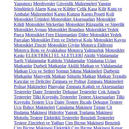
Yapıştırıcı
Merdivenler
Güvenlik Malzemeleri
Yangın
Söndürücü
Alarm
Kasa ve Kilitler
Çelik Kasa
Kilit
Kutu ve
Ambalaj Malzemeleri
Kargo Kutusu
Kargo Poşeti
Koli
Motosiklet Ürünleri
Motorsiklet Aksesuarları
Motosiklet
Kilidi
Motosiklet Stickerları
Motosiklet Rüzgarlık ve Siperlik
Motosiklet Aynası
Motosiklet Brandası
Motorsiklet Yedek
Parça
Motosiklet Fren Ekipmanları
Diğer Motosiklet Yedek
Parçaları
Motosiklet Fren ve Debriyaj Kolu
Motosiklet Kayışı
Motosiklet Zinciri
Motosiklet Giyim
Motorcu Eldiveni
Motorcu Botu ve Ayakkabısı
Motorcu Yağmurluk
Motosiklet
Kaskı
ELEKTRİKLİ EL ALETLERİ
Akülü Vidalamalar
Şarjlı Vidalamalar
Kablolu Vidalamalar
Vidalama Uçları
Matkaplar
Darbeli Matkaplar
Akülü Matkap ve Vidalamalar
Matkap Ucu ve Setleri
Somun Sıkma Makineleri
Darbesiz
Matkaplar
Manyetik Matkap
Sütunlu Matkap
Matkap Tezgahı
Kırıcılar ve Deliciler
Zımpara ve Polisaj
Zımpara Makineleri
Polisaj Makineleri
Planyalar
Zımpara Kağıdı ve Aksesuarları
Testereler
Daire Testereler
Dekupaj Testereler
Çok Amaçlı
Testereler
Tilki Kuyruğu Testereler
Testere Aksesuarları
Tilki
Kuyruğu Testere Ucu
Daire Testere Bıçağı
Dekupaj Testere
Ucu
Bahçe Makineleri
Çapalama Makinesi
Tırpan
Çit
Budama Makinesi
Hidrofor
Yaprak Toplama Makinesi
Motorlu Testere
Elektrikli Testereler
Benzinli Testereler
Testere Zincirleri ve Yağları
Çim Biçme Makinesi
Benzinli
Çim Biçme Makinesi
Elektrikli Çim Biçme Makinesi
Kenar