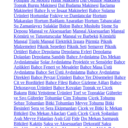
Pompası
Su Motoru
Hasat Makinesi
Dal Öğütme Makinesi
Toprak Burgu Makinesi
Dal Budama Makinesi
İlaçlama
Makineleri
Bahçe İş ve İnşaat Makineleri
Bahçe Sulama
Ürünleri
Hortumlar
Fıskiye ve Damlatıcılar
Hortum
Makaraları
Hortum Bağlantı Aparatları
Hortum Tabancaları
Su Zamanlayıcı
Sulaklar
Bidon
Bahçe Musluğu
Şişme Su
Deposu
Mangal ve Aksesuarları
Mangal Aksesuarları
Mangal
Kömürü ve Tutuşturucular
Mangal ve Barbekü
Kömürlü
Mangal
Tüplü Mangal
Elektrikli Izgara
Pürmüz
Piknik
Malzemeleri
Piknik Sepetleri
Piknik Seti
Semaver
Piknik
Örtüleri
Bahçe Depolama
Depolama Evleri
Depolama
Dolapları
Depolama Sandığı
Bahçe Aydınlatma
Dış Mekan
Aydınlatmalar
Solar Aydınlatma
Projektör ve Sensörler
Bahçe
Aplikleri
Bahçe Feneri ve Meşaleler
Bahçe Masa Üstü
Aydınlatma
Bahçe Set Üstü Aydınlatma
Bahçe Aydınlatma
Direkleri
Bahçe Peyzaj Ürünleri
Bahçe Yer Döşemeleri
Bahçe
Çit ve Bordürleri
Bahçe Filesi
Bahçe Gizleme Ağları
Bahçe
Dekorasyon Ürünleri
Bahçe Kovaları
Toprak ve Çiçek
Bakımı
Bitki Yetiştirme Ürünleri
Torf ve Topraklar
Gübreler
ve Sıvı Gübreler
Tohumlar
Çim Tohumu
Çiçek Tohumu
Sebze Tohumları
Bitki Tohumları
Meyve Tohumu
Bitki
Besinleri
Sera ve Sera Ekipmanları
Çiçek ve Bitki
İç Mekan
Bitkileri
Dış Mekan Ağaçları
Canlı Çiçek
Çiçek Soğanları
Aşılı Meyve Fidanları
Aşılı Gül
Fide
Dış Mekan Sarmaşık
Bitkileri
Kaktüs
Saksı ve Aksesuarları
Dekoratif Saksı