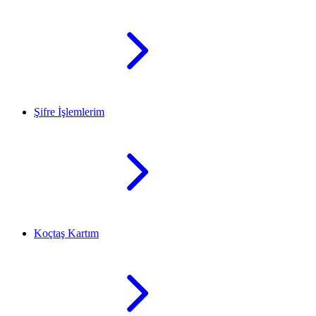
Şifre İşlemlerim
Koçtaş Kartım