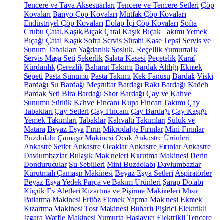
Tencere ve Tava Aksesuarları
Tencere ve Tencere Setleri
Çöp
Kovaları
Banyo Çöp Kovaları
Mutfak Çöp Kovaları
Endüstriyel Çöp Kovaları
Dolap İçi Çöp Kovaları
Sofra
Grubu
Çatal,Kaşık,Bıçak
Çatal Kaşık Bıçak Takımı
Yemek
Bıçağı
Çatal
Kaşık
Sofra Servis
Sürahi
Kase
Tepsi
Servis ve
Sunum Tabakları
Yağdanlık
Sosluk, Reçellik
Yumurtalık
Servis Maşa Seti
Şekerlik
Salata Kasesi
Peçetelik
Karaf
Kürdanlık
Çerezlik
Baharat Takımı
Bardak Altlığı
Ekmek
Sepeti
Pasta Sunumu
Pasta Takımı
Kek Fanusu
Bardak
Viski
Bardağı
Su Bardağı
Meşrubat Bardağı
Rakı Bardağı
Kadeh
Bardak Seti
Bira Bardağı
Shot Bardağı
Çay ve Kahve
Sunumu
Sütlük
Kahve Fincanı
Kupa
Fincan Takımı
Çay
Tabakları
Çay Setleri
Çay Fincanı
Çay Bardağı
Çay Kaşığı
Yemek Takımları
Tabaklar
Kahvaltı Takımları
Suluk ve
Matara
Beyaz Eşya
Fırın
Mikrodalga Fırınlar
Mini Fırınlar
Buzdolabı
Çamaşır Makinesi
Ocak
Ankastre Ürünleri
Ankastre Setler
Ankastre Ocaklar
Ankastre Fırınlar
Ankastre
Davlumbazlar
Bulaşık Makineleri
Kurutma Makinesi
Derin
Dondurucular
Su Sebilleri
Mini Buzdolabı
Davlumbazlar
Kurutmalı Çamaşır Makinesi
Beyaz Eşya Setleri
Aspiratörler
Beyaz Eşya Yedek Parça ve Bakım Ürünleri
Şarap Dolabı
Küçük Ev Aletleri
Kızartma ve Pişirme Makineleri
Mısır
Patlatma Makinesi
Fritöz
Ekmek Yapma Makinesi
Ekmek
Kızartma Makinesi
Tost Makinesi
Buharlı Pişirici
Elektrikli
Izgara
Waffle Makinesi
Yumurta Haşlayıcı
Elektrikli Tencere