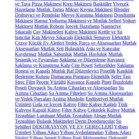
ve Tava
Pizza Makinesi
Krep Makinesi
Basküller
Yiyecek
Hazırlama
Mutfak Tartısı
Mikser
Kıyma Makinesi
Blender
Doğrayıcı ve Rondolar
Meyve Kurutma Makinesi
Dondurma
Makinesi
Hamur Yoğurma Makinesi ve Mutfak Şefleri
Yoğurt
Makinesi
Mutfak Robotu
İçecek Hazırlama
Narenciye
Sıkacağı
Çay Makineleri
Kahve Makinesi
Kettle ve Su
Isıtıcılar
Katı Meyve Sıkacağı
Elektrikli Semaver
Elektrikli
Cezve
Küçük Ev Aletleri Yedek Parça ve Aksesuarları
Mutfak
Aksesuarları
Mutfak Seti
Bulaşıklık
Askı ve Kancalar
Kaydırmaz
Mutfak Sabunluk
Mutfak Havluluk
Mutfak
Seramik ve Fayansları
Saklama ve Düzenleme
Kavanoz
Saklama ve Karıştırma Kabı
Çöp Poşeti
Sebzelikler
Saklama
Bonesi ve Kapağı
Mutfak Raf Düzenleyici
Poşetlik
Kaşıklık
Beslenme Kutusu
Damacana Pompası
Ekmeklik
Sefer Tası
Streç Film
Peçete Yüzüğü
Kavanoz Kapağı
Pipet
Buzdolabı
Poşeti
Doypack
Su Arıtma Cihazları ve Aksesuarları
Su
Arıtma Cihazları
Su Arıtma Filtreleri
Su Arıtma Aksesuarları
ve Yedek Parçaları
Arıtma Musluğu
Endüstriyel Mutfak
Ürünleri
Gıda ve İçecek
Kahve
Filtre Kahve Kağıdı
Türk
Kahvesi
Kapsül Kahve
Filtre Kahve
Çekirdek Kahve
Mutfak
Tezgahları
Laminant Mutfak Tezgahları
Ahşap Mutfak
Tezgahları
Bulaşık Makineleri
Derin Dondurucular
Su
Sebilleri
DEKORASYON VE EV GEREÇLERİ
Yılbaşı
Ürünleri
Yılbaşı Ağacı
Yılbaşı Aydınlatmaları
Yılbaşı Ağacı
Süsleri
Yılbaşı Sepeti
Yılbaşı Parti Malzemeleri
Dekoratif