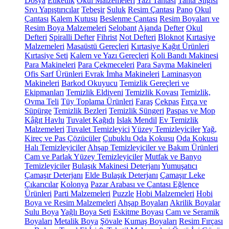
Dosya
Etiketlik
Okul Malzemeleri
Yazı Tahtası
Tahta Silgisi
Sıvı Yapıştırıcılar
Tebeşir
Suluk
Resim Çantası
Pano
Okul
Çantası
Kalem Kutusu
Beslenme Çantası
Resim Boyaları ve
Resim Boya Malzemeleri
Selobant
Ajanda
Defter
Okul
Defteri
Spiralli Defter
Fihrist
Not Defteri
Bloknot
Kırtasiye
Malzemeleri
Masaüstü Gereçleri
Kırtasiye Kağıt Ürünleri
Kırtasiye Seti
Kalem ve Yazı Gereçleri
Koli Bandı Makinesi
Para Makineleri
Para Çekmeceleri
Para Sayma Makineleri
Ofis Sarf Ürünleri
Evrak İmha Makineleri
Laminasyon
Makineleri
Barkod Okuyucu
Temizlik Gereçleri ve
Ekipmanları
Temizlik Eldiveni
Temizlik Kovası
Temizlik,
Ovma Teli
Tüy Toplama Ürünleri
Faraş
Çekpas
Fırça ve
Süpürge
Temizlik Bezleri
Temizlik Süngeri
Paspas ve Mop
Kâğıt Havlu
Tuvalet Kağıdı
Islak Mendil
Ev Temizlik
Malzemeleri
Tuvalet Temizleyici
Yüzey Temizleyiciler
Yağ,
Kireç ve Pas Çözücüler
Çubuklu Oda Kokusu
Oda Kokusu
Halı Temizleyiciler
Ahşap Temizleyiciler ve Bakım Ürünleri
Cam ve Parlak Yüzey Temizleyiciler
Mutfak ve Banyo
Temizleyiciler
Bulaşık Makinesi Deterjanı
Yumuşatıcı
Çamaşır Deterjanı
Elde Bulaşık Deterjanı
Çamaşır Leke
Çıkarıcılar
Kolonya
Pazar Arabası ve Çantası
Eğlence
Ürünleri
Parti Malzemeleri
Puzzle
Hobi Malzemeleri
Hobi
Boya ve Resim Malzemeleri
Ahşap Boyaları
Akrilik Boyalar
Sulu Boya
Yağlı Boya Seti
Eskitme Boyası
Cam ve Seramik
Boyaları
Metalik Boya
Şövale
Kumaş Boyaları
Resim Fırçası