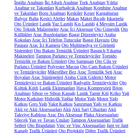
İngiliz Anahtarı
İki Ağızlı Anahtar
Tork Anahtarı
Yıldız
Anahtar ve Takımları
Kurbağcık Anahtarı
Kombine Anahtar
ve Takımları
Boru Anahtarı
Keskiler
Keser
Kargaburun
Balyoz
Balta
Kesici Aletler
Makas
Maket Bıçağı
Iskarpela
Oto Ürünleri
Lastik
Yaz Lastiği
Kış Lastiği
4 Mevsim Lastik
Oto Teknik Malzemeler
Araç İçi Aksesuar
Oto Güneşlik
Oto
Küllükler
Araç Buzdolapları
Bagaj Düzenleyici
Araba
Kokuları
Araç İçi Telefon Tutucular
Bagaj Havuzu
Oto
Paspası
Araç İçi Kamera
Oto Multimedya ve Görüntü
Sistemleri
Oto Bakım Temizlik Ürünleri
Basınçlı Yıkama
Makineleri
Tampon Parlatıcı ve Temizleyiciler
Torpido
Temizlik ve Bakım Ürünleri
Oto Şampuan
Oto Cila ve
Parlatıcı Ürünleri
Polyester Macun
Oto Cam Bakım Ürünleri
ve Temizleyiciler
Mikrofiber Bez
Araç Temizlik Seti
Araç
Boyaları
Araç Süpürgeleri
Araba Çizik Giderici
Motor
Temizleyici ve Bakım Ürünleri
Radyatör Temizleyiciler
Oto
Koltuk Kılıfı
Lastik Ekipmanları
Hava Kompresörü
Bijon
Anahtarı
Sibop ve Sibop Kapağı
Lastik Tamir Kiti
Kriko
Yağ
Motor Katkıları
Hidrolik Yağlar
Motor Yağı
Motor Yağı
Katkısı
Gres Yağı
Yakıt Katkısı
Şanzıman Yağı ve Katkısı
Akü ve Akü Aksesuarları
Akü
Akü Şarj Cihazları
Akü
Takviye Kablosu
Araç Dış Aksesuar
Plaka Aksesuarları
Silecek
Yan ve Tavan Çıtaları
Tampon Aksesuarları
Trafik
Setleri
Oto Brandaları
Vinç ve Vinç Aksesuarları
Jant ve Jant
Kapağı
Trafik Ürünleri
Oto Projektör
Diğer Trafik Ürünleri