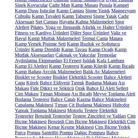
Sinek Kovucular
Çadır Matı
Kamp Masası
Pusula
Kampet
Kamp Duşu
Isıtıcılar
Kamp Çantası
Şişme Yastık
Magnezyum
Çubuğu
Kamp Tuvaleti
Kamp Taburesi
Şişme Yatak
Çadır
Aksesuarı
Sırt Çantası
Hayatta Kalma Malzemeleri
Spor
Aletleri
Pilates, Yoga ve Jimnastik
Ağırlık ve Halter Ürünleri
Fitness ve Kardiyo Ürünleri
Diğer Spor Ürünleri
Valiz ve
Bavul
Kamp Mutfak Malzemeleri
Termal Çanta
Matara
Kamp Yemek Pişirme Seti
Kamp Buzluk ve Soğutucu
Ürünler
Kamp Demliği
Kamp Tavası
Kamp Ocağı
Kamp
Mutfak Aksesuarları
Çakmak ve Yakıcılar
Termoslar
Aydınlatma Ekipmanları
El Feneri
Işıldak
Kafa Lambası
Kamp El Aletleri
Kamp Testeresi
Kamp Küreği
Kamp Bıçağı
Kamp Baltası
Avcılık Malzemeleri
Balık Av Malzemeleri
Bisiklet ve Scooter
Bisiklet
Elektrikli Scooter
Bahçe Aletleri
Çapa
Kürek
Bahçe Eldiveni
Tırmık
Budama Makası
Aşı
Makası
Fide Dikici ve Sökücü
Orak
Bahçe El Aleti Setleri
Çim Makası
Tırpan Misinası
Aşı Bıçağı
Meyve Toplama Aleti
Budama Testeresi
Bahçe Çatalı
Kazma
Bahçe Makineleri
Çapalama Makinesi
Tırpan
Çit Budama Makinesi
Hidrofor
Yaprak Toplama Makinesi
Motorlu Testere
Elektrikli
Testereler
Benzinli Testereler
Testere Zincirleri ve Yağları
Çim
Biçme Makinesi
Benzinli Çim Biçme Makinesi
Elektrikli Çim
Biçme Makinesi
Kenar Kesme Makinesi
Çim Biçme Yedek
Parça
Pompa
Santrifüj Pompa
Dalgıç Pompası
Bahçe