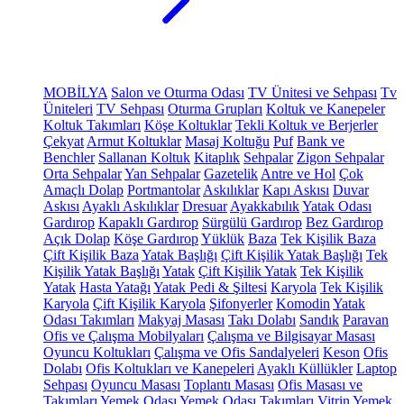
MOBİLYA
Salon ve Oturma Odası
TV Ünitesi ve Sehpası
Tv
Üniteleri
TV Sehpası
Oturma Grupları
Koltuk ve Kanepeler
Koltuk Takımları
Köşe Koltuklar
Tekli Koltuk ve Berjerler
Çekyat
Armut Koltuklar
Masaj Koltuğu
Puf
Bank ve
Benchler
Sallanan Koltuk
Kitaplık
Sehpalar
Zigon Sehpalar
Orta Sehpalar
Yan Sehpalar
Gazetelik
Antre ve Hol
Çok
Amaçlı Dolap
Portmantolar
Askılıklar
Kapı Askısı
Duvar
Askısı
Ayaklı Askılıklar
Dresuar
Ayakkabılık
Yatak Odası
Gardırop
Kapaklı Gardırop
Sürgülü Gardırop
Bez Gardırop
Açık Dolap
Köşe Gardırop
Yüklük
Baza
Tek Kişilik Baza
Çift Kişilik Baza
Yatak Başlığı
Çift Kişilik Yatak Başlığı
Tek
Kişilik Yatak Başlığı
Yatak
Çift Kişilik Yatak
Tek Kişilik
Yatak
Hasta Yatağı
Yatak Pedi & Şiltesi
Karyola
Tek Kişilik
Karyola
Çift Kişilik Karyola
Şifonyerler
Komodin
Yatak
Odası Takımları
Makyaj Masası
Takı Dolabı
Sandık
Paravan
Ofis ve Çalışma Mobilyaları
Çalışma ve Bilgisayar Masası
Oyuncu Koltukları
Çalışma ve Ofis Sandalyeleri
Keson
Ofis
Dolabı
Ofis Koltukları ve Kanepeleri
Ayaklı Küllükler
Laptop
Sehpası
Oyuncu Masası
Toplantı Masası
Ofis Masası ve
Takımları
Yemek Odası
Yemek Odası Takımları
Vitrin
Yemek