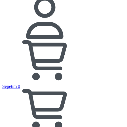
Sepetim
0