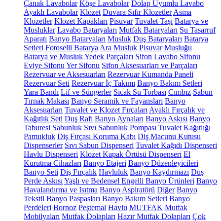
Çanak Lavabolar
Köşe Lavabolar
Dolap Uyumlu Lavabo
Ayaklı Lavabolar
Klozet
Duvara Sıfır Klozetler
Asma
Klozetler
Klozet Kapakları
Pisuvar
Tuvalet Taşı
Batarya ve
Musluklar
Lavabo Bataryaları
Mutfak Bataryaları
Su Tasarruf
Aparatı
Banyo Bataryaları
Musluk
Duş Bataryaları
Batarya
Setleri
Fotoselli Batarya
Ara Musluk
Pisuvar Musluğu
Batarya ve Musluk Yedek Parçaları
Sifon
Lavabo Sifonu
Eviye Sifonu
Yer Sifonu
Sifon Aksesuarları ve Parçaları
Rezervuar ve Aksesuarları
Rezervuar Kumanda Paneli
Rezervuar Seti
Rezervuar İç Takımı
Banyo Bakım Setleri
Yara Bandı
Lif ve Süngerler
Sıcak Su Torbası
Cımbız
Sabun
Tırnak Makası
Banyo Seramik ve Fayansları
Banyo
Aksesuarları
Tuvalet ve Klozet Fırçaları
Ayaklı Fırçalık ve
Kağıtlık Seti
Duş Rafı
Banyo Aynaları
Banyo Askısı
Banyo
Taburesi
Sabunluk
Sıvı Sabunluk Pompası
Tuvalet Kağıtlığı
Pamukluk
Diş Fırçası Koruma Kabı
Diş Macunu Kutusu
Dispenserler
Sıvı Sabun Dispenseri
Tuvalet Kağıdı Dispenseri
Havlu Dispenseri
Klozet Kapak Örtüsü Dispenseri
El
Kurutma Cihazları
Banyo Etajeri
Banyo Düzenleyicileri
Banyo Seti
Diş Fırçalık
Havluluk
Banyo Kaydırmazı
Duş
Perde Askısı
Yaşlı ve Bedensel Engelli Banyo Ürünleri
Banyo
Havalandırma ve Isıtma
Banyo Aspiratörü
Diğer
Banyo
Tekstil
Banyo Paspasları
Banyo Bakım Setleri
Banyo
Perdeleri
Bornoz
Peştemal
Havlu
MUTFAK
Mutfak
Mobilyaları
Mutfak Dolapları
Hazır Mutfak Dolapları
Çok