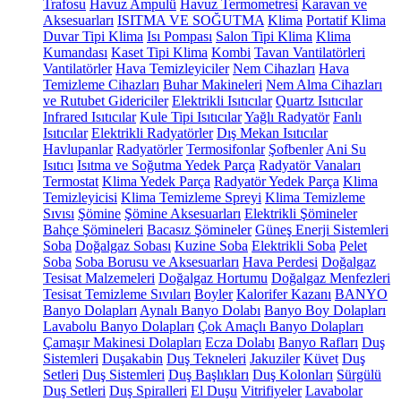
Trafosu
Havuz Ampulü
Havuz Termometresi
Karavan ve
Aksesuarları
ISITMA VE SOĞUTMA
Klima
Portatif Klima
Duvar Tipi Klima
Isı Pompası
Salon Tipi Klima
Klima
Kumandası
Kaset Tipi Klima
Kombi
Tavan Vantilatörleri
Vantilatörler
Hava Temizleyiciler
Nem Cihazları
Hava
Temizleme Cihazları
Buhar Makineleri
Nem Alma Cihazları
ve Rutubet Gidericiler
Elektrikli Isıtıcılar
Quartz Isıtıcılar
Infrared Isıtıcılar
Kule Tipi Isıtıcılar
Yağlı Radyatör
Fanlı
Isıtıcılar
Elektrikli Radyatörler
Dış Mekan Isıtıcılar
Havlupanlar
Radyatörler
Termosifonlar
Şofbenler
Ani Su
Isıtıcı
Isıtma ve Soğutma Yedek Parça
Radyatör Vanaları
Termostat
Klima Yedek Parça
Radyatör Yedek Parça
Klima
Temizleyicisi
Klima Temizleme Spreyi
Klima Temizleme
Sıvısı
Şömine
Şömine Aksesuarları
Elektrikli Şömineler
Bahçe Şömineleri
Bacasız Şömineler
Güneş Enerji Sistemleri
Soba
Doğalgaz Sobası
Kuzine Soba
Elektrikli Soba
Pelet
Soba
Soba Borusu ve Aksesuarları
Hava Perdesi
Doğalgaz
Tesisat Malzemeleri
Doğalgaz Hortumu
Doğalgaz Menfezleri
Tesisat Temizleme Sıvıları
Boyler
Kalorifer Kazanı
BANYO
Banyo Dolapları
Aynalı Banyo Dolabı
Banyo Boy Dolapları
Lavabolu Banyo Dolapları
Çok Amaçlı Banyo Dolapları
Çamaşır Makinesi Dolapları
Ecza Dolabı
Banyo Rafları
Duş
Sistemleri
Duşakabin
Duş Tekneleri
Jakuziler
Küvet
Duş
Setleri
Duş Sistemleri
Duş Başlıkları
Duş Kolonları
Sürgülü
Duş Setleri
Duş Spiralleri
El Duşu
Vitrifiyeler
Lavabolar