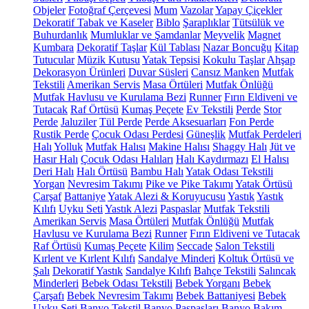
Objeler
Fotoğraf Çerçevesi
Mum
Vazolar
Yapay Çiçekler
Dekoratif Tabak ve Kaseler
Biblo
Şaraplıklar
Tütsülük ve
Buhurdanlık
Mumluklar ve Şamdanlar
Meyvelik
Magnet
Kumbara
Dekoratif Taşlar
Kül Tablası
Nazar Boncuğu
Kitap
Tutucular
Müzik Kutusu
Yatak Tepsisi
Kokulu Taşlar
Ahşap
Dekorasyon Ürünleri
Duvar Süsleri
Cansız Manken
Mutfak
Tekstili
Amerikan Servis
Masa Örtüleri
Mutfak Önlüğü
Mutfak Havlusu ve Kurulama Bezi
Runner
Fırın Eldiveni ve
Tutacak
Raf Örtüsü
Kumaş Peçete
Ev Tekstili
Perde
Stor
Perde
Jaluziler
Tül Perde
Perde Aksesuarları
Fon Perde
Rustik Perde
Çocuk Odası Perdesi
Güneşlik
Mutfak Perdeleri
Halı
Yolluk
Mutfak Halısı
Makine Halısı
Shaggy Halı
Jüt ve
Hasır Halı
Çocuk Odası Halıları
Halı Kaydırmazı
El Halısı
Deri Halı
Halı Örtüsü
Bambu Halı
Yatak Odası Tekstili
Yorgan
Nevresim Takımı
Pike ve Pike Takımı
Yatak Örtüsü
Çarşaf
Battaniye
Yatak Alezi & Koruyucusu
Yastık
Yastık
Kılıfı
Uyku Seti
Yastık Alezi
Paspaslar
Mutfak Tekstili
Amerikan Servis
Masa Örtüleri
Mutfak Önlüğü
Mutfak
Havlusu ve Kurulama Bezi
Runner
Fırın Eldiveni ve Tutacak
Raf Örtüsü
Kumaş Peçete
Kilim
Seccade
Salon Tekstili
Kırlent ve Kırlent Kılıfı
Sandalye Minderi
Koltuk Örtüsü ve
Şalı
Dekoratif Yastık
Sandalye Kılıfı
Bahçe Tekstili
Salıncak
Minderleri
Bebek Odası Tekstili
Bebek Yorganı
Bebek
Çarşafı
Bebek Nevresim Takımı
Bebek Battaniyesi
Bebek
Uyku Seti
Banyo Tekstil
Banyo Paspasları
Banyo Bakım