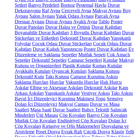
Setleri
Banyo Perdeleri
Bornoz
Peştemal
Havlu
Duvar
Dekorasyonu
Raf
Ayna
Çerçeveli Ayna
Makyaj Aynası
Boy
Aynası
Salon Aynası
Yatak Odası Aynası
Parçalı Ayna
Dresuar Aynası
Duvar Aynası
Ayaklı Ayna
Tablo
Poster
Duvar Panoları
Duvar Halısı ve Örtüsü
Duvar Kağıtları
Boyanabilir Duvar Kağıtları
3 Boyutlu Duvar Kağıtları
Duvar
Stickerları ve Etiketleri
Dekoratif Duvar Kağıtları
Yapışkanlı
Folyolar
Çocuk Odası Duvar Stickerları
Çocuk Odası Duvar
Kağıtları
Duvar Kağıdı Yapıştırıcısı
Poster Duvar Kağıtları
Ev
Düzenleme ve Saklama
Sepetler
Mutfak Sepeti
Çok Amaçlı
Sepetler
Dekoratif Sepetler
Çamaşır Sepetleri
Kutular
Makyaj
Kutusu ve Organizerleri
Plastik Kutular
Kumaş Kutular
Ayakkabı Kutuları
Oyuncak Kutuları
Saklama Kutusu
Dekoratif Kutu
Takı Kutusu
Çamaşır Kurutma Askısı
Saklama Hurçları
Hurçlar
Vakumlu Hurçlar
Halı Hurcu
Askılar
Elbise ve Aksesuar Askıları
Dekoratif Askılar
Kapı
Arkası Askıları
Yapışkanlı Askılar
Vestiyer Askısı
Takı Askısı
Bavul İçi Düzenleyici
Kurutma Makinesi Topu
Şemsiye
Dolap İçi Düzenleyici
Makyaj Çantası
Duvar ve Masa
Saatleri
Masa Saati
Duvar Saatleri
Bahçe Tekstili
Salıncak
Minderleri
Ütü Masası
Çöp Kovaları
Banyo Çöp Kovaları
Mutfak Çöp Kovaları
Endüstriyel Çöp Kovaları
Dolap İçi
Çöp Kovaları
Kırtasiye ve Ofis Malzemeleri
Dosyalama ve
Arşivleme
Poşet Dosya
Evrak Rafı
Çıtçıtlı Dosya
Klasör
Telli