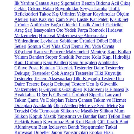
İlk Yardım Çantası
Araç Sigortaları
Benzin Bidonu
Acil Çıkış
Çekici
Çekme Halatı
Boyunluklar
Seyyar Lamba
Trafik
Reflektörleri
Takoz
Kış Ürünleri
Yağmur Kaydırıcılar
Ölçüm
Aletleri
Buz Kazıyıcı
Cam Suyu
Lastik Kar Paleti
Kışlık Set
Ürünler
Antifrizler
Buğu Giderici
Lastik Zinciri
Elektrikli
Araç Şarj İstasyonları
Oto Yedek Parça
Römork
Hırdavat
Malzemeleri
Hırdavat Malzemesi ve Aksesuarları
Yönlendirme Levhaları
Sabitleme Ürünleri
Dübel
Dübel
Setleri
Somun
Çivi
Vida-Çivi
Demir Pul
Vida
Civata
Köşebent
Kapı ve Pencere Malzemeleri
Menteşe
Kapı Kolları
Yalıtım Bantları
Stoper
Sineklik
Pencere Kolu
Kapı Hidroliği
Kapı Dürbünü
Kapı Kilitleri
Kapı Sürgüleri
Anahtarlık
Gönye
Posta Kutuları
Tekerlek
Testereler
Daire Testereler
Dekupaj Testereler
Çok Amaçlı Testereler
Tilki Kuyruğu
Testereler
Testere Aksesuarları
Tilki Kuyruğu Testere Ucu
Daire Testere Bıçağı
Dekupaj Testere Ucu
İş Güvenlik
Malzemeleri
İş Güvenlik Gözlükleri
İş Eldiveni
İş Elbisesi
İş
Ayakkabısı
Diğer İş Güvenlik Ürünleri
Siperlik
Lanyard
Takım Çanta Ve Dolapları
Takım Çantası
Takım ve Hizmet
Dolapları
Avadanlık
Ölçü Aletleri
Metre ve Şerit Metre
Su
Terazisi
Oda Termostatı
Silikon ve Mastikler
Silikon
Mum
Silikon
Köpük
Mastik
Yapıştırıcı ve Bantlar
Bant
Teflon Bant
Elektrik Bandı
Kaydırmaz Bant
Koli Bandı
Çift Taraflı Bant
Alüminyum Bant
İzolasyon Bandı
Yapıştırıcılar
Tutkal
Kimyasal Dübeller
Japon Yapıştırıcıları
Epoksi
Hızlı