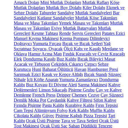
Amaçlı Dolap
Mini Mutfak Dolapları
Mutfak Rafları
Köşe
Mutfak Dolapları
Mutfak Boy Dolabı
Kiler Dolabı
Ekmek ve
Sebze Dolabı
Tabureler
Sandalye
Mutfak Sandalyeleri
Bar
Sandalyeleri
Katlanır Sandalyeler
Mutfak Köşe Takımları
Masa ve Masa Takımları
Yemek Masası ve Takımları
Mutfak
Masası ve Takımları
Eviye
Mutfak Bataryaları
Mutfak
Gereçleri
Kesme Tahtası
Rende
Servis Gereçleri
Patates Ezici
Manuel Kıyma Makinesi
Krema Pompası
Dilimleyici
Doğrayıcı
Yumurta Fırçası
Bıçak ve Bıçak Setleri
Yağ
Sıçratmaz
Soyucu, Oyacak
Ölçü Kabı ve Kaşığı
Merdane ve
Oklava
Hamur Açma Matı
Fındık Kıracağı ve Ceviz Kıracağı
Elek
Dondurma Kaşığı
Buz Kalıbı
Bıçak Bileyici Masat
Açacak ve Tirbuşon
Çekirdek Çıkarıcı
Çırpıcı
Sebze
Kurutucu
Huni
Baharat Öğütücü
Havan
Hamburger Presi
Sarımsak Ezici
Kaşık ve Kepçe Altlığı
Bıçak Standı
Süzgeç
Nihale
İçli Köfte Aparatı
Yumurta Zamanlayıcı
Dondurma
Kalıbı
Buz Kovası
Et Dövme Aleti
Sarma Makinesi
Kahve
Değirmenleri
Limon Sıkacağı
Pişirme Grubu
Çay ve Kahve
Demleme
French Press
Dripper
Chemex
Cezve
Çay Süzgeci
Demlik
Moka Pot
Çaydanlık
Kahve Filtresi
Sifon Kahve
Fırında Pişirme
Pasta Kalıbı
Kurabiye Kalıbı
Fırın Tepsisi
Cam Tepsi
Alüminyum Folyo
Kek Kalıbı
Muffin Kalıbı
Çikolata Kalıbı
Güveç
Pişirme Kağıdı
Pizza Tepsisi
Tart
Kalıbı
Ocak Üstü Pişirme
Tava ve Tava Setleri
Ocak Üstü
Tost Makinesi
Ocak Üstü Sac
Sahan
Düdüklü Tencere