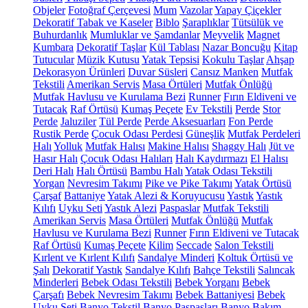
Objeler
Fotoğraf Çerçevesi
Mum
Vazolar
Yapay Çiçekler
Dekoratif Tabak ve Kaseler
Biblo
Şaraplıklar
Tütsülük ve
Buhurdanlık
Mumluklar ve Şamdanlar
Meyvelik
Magnet
Kumbara
Dekoratif Taşlar
Kül Tablası
Nazar Boncuğu
Kitap
Tutucular
Müzik Kutusu
Yatak Tepsisi
Kokulu Taşlar
Ahşap
Dekorasyon Ürünleri
Duvar Süsleri
Cansız Manken
Mutfak
Tekstili
Amerikan Servis
Masa Örtüleri
Mutfak Önlüğü
Mutfak Havlusu ve Kurulama Bezi
Runner
Fırın Eldiveni ve
Tutacak
Raf Örtüsü
Kumaş Peçete
Ev Tekstili
Perde
Stor
Perde
Jaluziler
Tül Perde
Perde Aksesuarları
Fon Perde
Rustik Perde
Çocuk Odası Perdesi
Güneşlik
Mutfak Perdeleri
Halı
Yolluk
Mutfak Halısı
Makine Halısı
Shaggy Halı
Jüt ve
Hasır Halı
Çocuk Odası Halıları
Halı Kaydırmazı
El Halısı
Deri Halı
Halı Örtüsü
Bambu Halı
Yatak Odası Tekstili
Yorgan
Nevresim Takımı
Pike ve Pike Takımı
Yatak Örtüsü
Çarşaf
Battaniye
Yatak Alezi & Koruyucusu
Yastık
Yastık
Kılıfı
Uyku Seti
Yastık Alezi
Paspaslar
Mutfak Tekstili
Amerikan Servis
Masa Örtüleri
Mutfak Önlüğü
Mutfak
Havlusu ve Kurulama Bezi
Runner
Fırın Eldiveni ve Tutacak
Raf Örtüsü
Kumaş Peçete
Kilim
Seccade
Salon Tekstili
Kırlent ve Kırlent Kılıfı
Sandalye Minderi
Koltuk Örtüsü ve
Şalı
Dekoratif Yastık
Sandalye Kılıfı
Bahçe Tekstili
Salıncak
Minderleri
Bebek Odası Tekstili
Bebek Yorganı
Bebek
Çarşafı
Bebek Nevresim Takımı
Bebek Battaniyesi
Bebek
Uyku Seti
Banyo Tekstil
Banyo Paspasları
Banyo Bakım