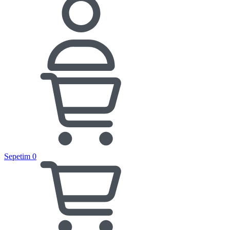
Sepetim
0