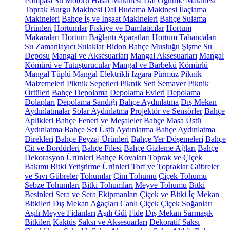
Pompası
Su Motoru
Hasat Makinesi
Dal Öğütme Makinesi
Toprak Burgu Makinesi
Dal Budama Makinesi
İlaçlama
Makineleri
Bahçe İş ve İnşaat Makineleri
Bahçe Sulama
Ürünleri
Hortumlar
Fıskiye ve Damlatıcılar
Hortum
Makaraları
Hortum Bağlantı Aparatları
Hortum Tabancaları
Su Zamanlayıcı
Sulaklar
Bidon
Bahçe Musluğu
Şişme Su
Deposu
Mangal ve Aksesuarları
Mangal Aksesuarları
Mangal
Kömürü ve Tutuşturucular
Mangal ve Barbekü
Kömürlü
Mangal
Tüplü Mangal
Elektrikli Izgara
Pürmüz
Piknik
Malzemeleri
Piknik Sepetleri
Piknik Seti
Semaver
Piknik
Örtüleri
Bahçe Depolama
Depolama Evleri
Depolama
Dolapları
Depolama Sandığı
Bahçe Aydınlatma
Dış Mekan
Aydınlatmalar
Solar Aydınlatma
Projektör ve Sensörler
Bahçe
Aplikleri
Bahçe Feneri ve Meşaleler
Bahçe Masa Üstü
Aydınlatma
Bahçe Set Üstü Aydınlatma
Bahçe Aydınlatma
Direkleri
Bahçe Peyzaj Ürünleri
Bahçe Yer Döşemeleri
Bahçe
Çit ve Bordürleri
Bahçe Filesi
Bahçe Gizleme Ağları
Bahçe
Dekorasyon Ürünleri
Bahçe Kovaları
Toprak ve Çiçek
Bakımı
Bitki Yetiştirme Ürünleri
Torf ve Topraklar
Gübreler
ve Sıvı Gübreler
Tohumlar
Çim Tohumu
Çiçek Tohumu
Sebze Tohumları
Bitki Tohumları
Meyve Tohumu
Bitki
Besinleri
Sera ve Sera Ekipmanları
Çiçek ve Bitki
İç Mekan
Bitkileri
Dış Mekan Ağaçları
Canlı Çiçek
Çiçek Soğanları
Aşılı Meyve Fidanları
Aşılı Gül
Fide
Dış Mekan Sarmaşık
Bitkileri
Kaktüs
Saksı ve Aksesuarları
Dekoratif Saksı