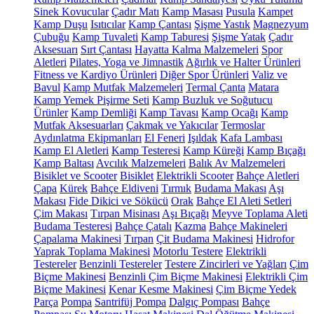
Sinek Kovucular
Çadır Matı
Kamp Masası
Pusula
Kampet
Kamp Duşu
Isıtıcılar
Kamp Çantası
Şişme Yastık
Magnezyum
Çubuğu
Kamp Tuvaleti
Kamp Taburesi
Şişme Yatak
Çadır
Aksesuarı
Sırt Çantası
Hayatta Kalma Malzemeleri
Spor
Aletleri
Pilates, Yoga ve Jimnastik
Ağırlık ve Halter Ürünleri
Fitness ve Kardiyo Ürünleri
Diğer Spor Ürünleri
Valiz ve
Bavul
Kamp Mutfak Malzemeleri
Termal Çanta
Matara
Kamp Yemek Pişirme Seti
Kamp Buzluk ve Soğutucu
Ürünler
Kamp Demliği
Kamp Tavası
Kamp Ocağı
Kamp
Mutfak Aksesuarları
Çakmak ve Yakıcılar
Termoslar
Aydınlatma Ekipmanları
El Feneri
Işıldak
Kafa Lambası
Kamp El Aletleri
Kamp Testeresi
Kamp Küreği
Kamp Bıçağı
Kamp Baltası
Avcılık Malzemeleri
Balık Av Malzemeleri
Bisiklet ve Scooter
Bisiklet
Elektrikli Scooter
Bahçe Aletleri
Çapa
Kürek
Bahçe Eldiveni
Tırmık
Budama Makası
Aşı
Makası
Fide Dikici ve Sökücü
Orak
Bahçe El Aleti Setleri
Çim Makası
Tırpan Misinası
Aşı Bıçağı
Meyve Toplama Aleti
Budama Testeresi
Bahçe Çatalı
Kazma
Bahçe Makineleri
Çapalama Makinesi
Tırpan
Çit Budama Makinesi
Hidrofor
Yaprak Toplama Makinesi
Motorlu Testere
Elektrikli
Testereler
Benzinli Testereler
Testere Zincirleri ve Yağları
Çim
Biçme Makinesi
Benzinli Çim Biçme Makinesi
Elektrikli Çim
Biçme Makinesi
Kenar Kesme Makinesi
Çim Biçme Yedek
Parça
Pompa
Santrifüj Pompa
Dalgıç Pompası
Bahçe