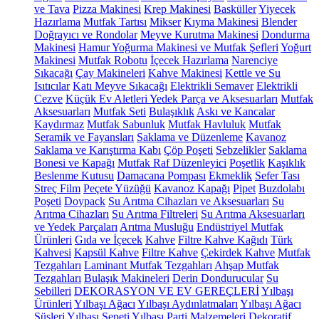
ve Tava
Pizza Makinesi
Krep Makinesi
Basküller
Yiyecek
Hazırlama
Mutfak Tartısı
Mikser
Kıyma Makinesi
Blender
Doğrayıcı ve Rondolar
Meyve Kurutma Makinesi
Dondurma
Makinesi
Hamur Yoğurma Makinesi ve Mutfak Şefleri
Yoğurt
Makinesi
Mutfak Robotu
İçecek Hazırlama
Narenciye
Sıkacağı
Çay Makineleri
Kahve Makinesi
Kettle ve Su
Isıtıcılar
Katı Meyve Sıkacağı
Elektrikli Semaver
Elektrikli
Cezve
Küçük Ev Aletleri Yedek Parça ve Aksesuarları
Mutfak
Aksesuarları
Mutfak Seti
Bulaşıklık
Askı ve Kancalar
Kaydırmaz
Mutfak Sabunluk
Mutfak Havluluk
Mutfak
Seramik ve Fayansları
Saklama ve Düzenleme
Kavanoz
Saklama ve Karıştırma Kabı
Çöp Poşeti
Sebzelikler
Saklama
Bonesi ve Kapağı
Mutfak Raf Düzenleyici
Poşetlik
Kaşıklık
Beslenme Kutusu
Damacana Pompası
Ekmeklik
Sefer Tası
Streç Film
Peçete Yüzüğü
Kavanoz Kapağı
Pipet
Buzdolabı
Poşeti
Doypack
Su Arıtma Cihazları ve Aksesuarları
Su
Arıtma Cihazları
Su Arıtma Filtreleri
Su Arıtma Aksesuarları
ve Yedek Parçaları
Arıtma Musluğu
Endüstriyel Mutfak
Ürünleri
Gıda ve İçecek
Kahve
Filtre Kahve Kağıdı
Türk
Kahvesi
Kapsül Kahve
Filtre Kahve
Çekirdek Kahve
Mutfak
Tezgahları
Laminant Mutfak Tezgahları
Ahşap Mutfak
Tezgahları
Bulaşık Makineleri
Derin Dondurucular
Su
Sebilleri
DEKORASYON VE EV GEREÇLERİ
Yılbaşı
Ürünleri
Yılbaşı Ağacı
Yılbaşı Aydınlatmaları
Yılbaşı Ağacı
Süsleri
Yılbaşı Sepeti
Yılbaşı Parti Malzemeleri
Dekoratif