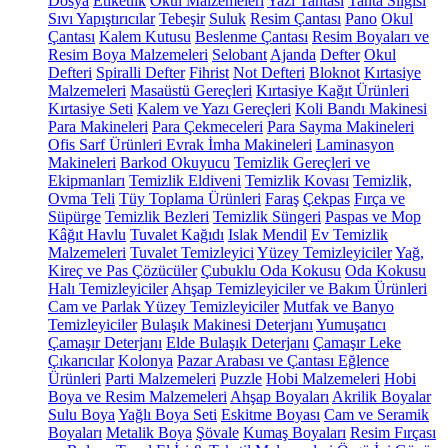
Dosya
Etiketlik
Okul Malzemeleri
Yazı Tahtası
Tahta Silgisi
Sıvı Yapıştırıcılar
Tebeşir
Suluk
Resim Çantası
Pano
Okul
Çantası
Kalem Kutusu
Beslenme Çantası
Resim Boyaları ve
Resim Boya Malzemeleri
Selobant
Ajanda
Defter
Okul
Defteri
Spiralli Defter
Fihrist
Not Defteri
Bloknot
Kırtasiye
Malzemeleri
Masaüstü Gereçleri
Kırtasiye Kağıt Ürünleri
Kırtasiye Seti
Kalem ve Yazı Gereçleri
Koli Bandı Makinesi
Para Makineleri
Para Çekmeceleri
Para Sayma Makineleri
Ofis Sarf Ürünleri
Evrak İmha Makineleri
Laminasyon
Makineleri
Barkod Okuyucu
Temizlik Gereçleri ve
Ekipmanları
Temizlik Eldiveni
Temizlik Kovası
Temizlik,
Ovma Teli
Tüy Toplama Ürünleri
Faraş
Çekpas
Fırça ve
Süpürge
Temizlik Bezleri
Temizlik Süngeri
Paspas ve Mop
Kâğıt Havlu
Tuvalet Kağıdı
Islak Mendil
Ev Temizlik
Malzemeleri
Tuvalet Temizleyici
Yüzey Temizleyiciler
Yağ,
Kireç ve Pas Çözücüler
Çubuklu Oda Kokusu
Oda Kokusu
Halı Temizleyiciler
Ahşap Temizleyiciler ve Bakım Ürünleri
Cam ve Parlak Yüzey Temizleyiciler
Mutfak ve Banyo
Temizleyiciler
Bulaşık Makinesi Deterjanı
Yumuşatıcı
Çamaşır Deterjanı
Elde Bulaşık Deterjanı
Çamaşır Leke
Çıkarıcılar
Kolonya
Pazar Arabası ve Çantası
Eğlence
Ürünleri
Parti Malzemeleri
Puzzle
Hobi Malzemeleri
Hobi
Boya ve Resim Malzemeleri
Ahşap Boyaları
Akrilik Boyalar
Sulu Boya
Yağlı Boya Seti
Eskitme Boyası
Cam ve Seramik
Boyaları
Metalik Boya
Şövale
Kumaş Boyaları
Resim Fırçası