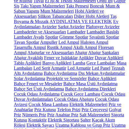
ve Rulosu
Tuval
El İşi & Tekstil Malzemeleri
Örgü İpi
Güpür
Şiş
Takı Yapım Malzemeleri
Takı Pensesi
Boncuk
Mum &
Sabun Yapımı
Mum Malzemeleri
Hobi Aletleri ve
Aksesuarları
Silikon Tabancaları
Diğer Hobi Aletleri
Taş
Boyama & Mozaik
AYDINLATMA VE ELEKTRİK
Ev
Aydınlatmaları
Avizeler
Sarkıt Avizeler
Plafonyer Avizeler
Lambaderler ve Aksesuarları
Lambader
Lambader Başlığı
Lambader Ayağı
Spotlar
Gömme Spotlar
Sıvaüstü Spotlar
Tavan Spotlar
Ampuller
Led Ampul
Halojen Ampul
Tasarruflu Ampul
Rustik Ampul
Akıllı Ampul
Floresan
Ampul
Abajurlar ve Aksesuarları
Abajur
Abajur Şapkaları
Abajur Ayaklığı
Fener ve Işıldaklar
Aplikler
Duvar Aplikleri
Tablo Aplikleri
Banyo Aplikleri
Lamba
Gece Lambaları
Masa
Lambaları
Led Şerit
Armatür
Led Armatür
Led Panel
Tezgah
Altı Aydınlatma
Bahçe Aydınlatma
Dış Mekan Aydınlatmalar
Solar Aydınlatma
Projektör ve Sensörler
Bahçe Aplikleri
Bahçe Feneri ve Meşaleler
Bahçe Masa Üstü Aydınlatma
Bahçe Set Üstü Aydınlatma
Bahçe Aydınlatma Direkleri
Çocuk Odası Aydınlatma
Çocuk Gece Lambası
Çocuk Odası
Duvar Aydınlatmaları
Çocuk Odası Abajuru
Çocuk Odası
Avizesi
Çocuk Masa Lambası
Elektrik Malzemeleri
Priz ve
Anahtarlar
Priz Kutusu
Telefon Prizi
Priz Çerçevesi
Golyat
Priz
Nümeris Priz
Priz
Anahtar Priz
Şalt Malzemeleri
Sigorta
Kutusu
Kontaktör
Elektrik Sigortası
Şalter
Kaçak Akım
Rölesi
Elektrik Sayacı
Uzatma Kablosu ve Grup Priz
Uzatma