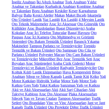
İngiliz Anahtarı
İki Ağızlı Anahtar
Tork Anahtarı
Yıldız
Anahtar ve Takımları
Kurbağcık Anahtarı
Kombine Anahtar
ve Takımları
Boru Anahtarı
Keskiler
Keser
Kargaburun
Balyoz
Balta
Kesici Aletler
Makas
Maket Bıçağı
Iskarpela
Oto Ürünleri
Lastik
Yaz Lastiği
Kış Lastiği
4 Mevsim Lastik
Oto Teknik Malzemeler
Araç İçi Aksesuar
Oto Güneşlik
Oto
Küllükler
Araç Buzdolapları
Bagaj Düzenleyici
Araba
Kokuları
Araç İçi Telefon Tutucular
Bagaj Havuzu
Oto
Paspası
Araç İçi Kamera
Oto Multimedya ve Görüntü
Sistemleri
Oto Bakım Temizlik Ürünleri
Basınçlı Yıkama
Makineleri
Tampon Parlatıcı ve Temizleyiciler
Torpido
Temizlik ve Bakım Ürünleri
Oto Şampuan
Oto Cila ve
Parlatıcı Ürünleri
Polyester Macun
Oto Cam Bakım Ürünleri
ve Temizleyiciler
Mikrofiber Bez
Araç Temizlik Seti
Araç
Boyaları
Araç Süpürgeleri
Araba Çizik Giderici
Motor
Temizleyici ve Bakım Ürünleri
Radyatör Temizleyiciler
Oto
Koltuk Kılıfı
Lastik Ekipmanları
Hava Kompresörü
Bijon
Anahtarı
Sibop ve Sibop Kapağı
Lastik Tamir Kiti
Kriko
Yağ
Motor Katkıları
Hidrolik Yağlar
Motor Yağı
Motor Yağı
Katkısı
Gres Yağı
Yakıt Katkısı
Şanzıman Yağı ve Katkısı
Akü ve Akü Aksesuarları
Akü
Akü Şarj Cihazları
Akü
Takviye Kablosu
Araç Dış Aksesuar
Plaka Aksesuarları
Silecek
Yan ve Tavan Çıtaları
Tampon Aksesuarları
Trafik
Setleri
Oto Brandaları
Vinç ve Vinç Aksesuarları
Jant ve Jant
Kapağı
Trafik Ürünleri
Oto Projektör
Diğer Trafik Ürünleri