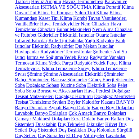
Trafosu
Havuz Ampulü
Havuz Termometresi
Karavan ve
Aksesuarları
ISITMA VE SOĞUTMA
Klima
Portatif Klima
Duvar Tipi Klima
Isı Pompası
Salon Tipi Klima
Klima
Kumandası
Kaset Tipi Klima
Kombi
Tavan Vantilatörleri
Vantilatörler
Hava Temizleyiciler
Nem Cihazları
Hava
Temizleme Cihazları
Buhar Makineleri
Nem Alma Cihazları
ve Rutubet Gidericiler
Elektrikli Isıtıcılar
Quartz Isıtıcılar
Infrared Isıtıcılar
Kule Tipi Isıtıcılar
Yağlı Radyatör
Fanlı
Isıtıcılar
Elektrikli Radyatörler
Dış Mekan Isıtıcılar
Havlupanlar
Radyatörler
Termosifonlar
Şofbenler
Ani Su
Isıtıcı
Isıtma ve Soğutma Yedek Parça
Radyatör Vanaları
Termostat
Klima Yedek Parça
Radyatör Yedek Parça
Klima
Temizleyicisi
Klima Temizleme Spreyi
Klima Temizleme
Sıvısı
Şömine
Şömine Aksesuarları
Elektrikli Şömineler
Bahçe Şömineleri
Bacasız Şömineler
Güneş Enerji Sistemleri
Soba
Doğalgaz Sobası
Kuzine Soba
Elektrikli Soba
Pelet
Soba
Soba Borusu ve Aksesuarları
Hava Perdesi
Doğalgaz
Tesisat Malzemeleri
Doğalgaz Hortumu
Doğalgaz Menfezleri
Tesisat Temizleme Sıvıları
Boyler
Kalorifer Kazanı
BANYO
Banyo Dolapları
Aynalı Banyo Dolabı
Banyo Boy Dolapları
Lavabolu Banyo Dolapları
Çok Amaçlı Banyo Dolapları
Çamaşır Makinesi Dolapları
Ecza Dolabı
Banyo Rafları
Duş
Sistemleri
Duşakabin
Duş Tekneleri
Jakuziler
Küvet
Duş
Setleri
Duş Sistemleri
Duş Başlıkları
Duş Kolonları
Sürgülü
Duş Setleri
Duş Spiralleri
El Duşu
Vitrifiyeler
Lavabolar