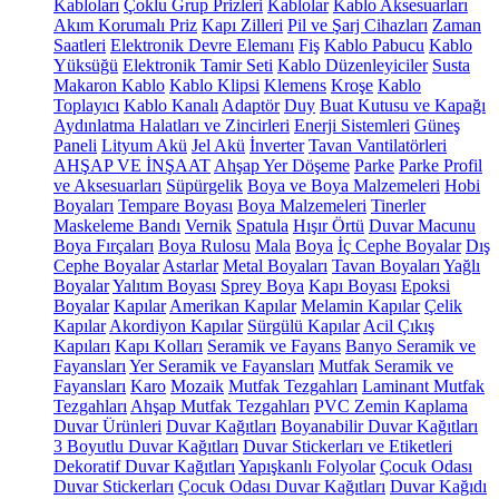
Kabloları
Çoklu Grup Prizleri
Kablolar
Kablo Aksesuarları
Akım Korumalı Priz
Kapı Zilleri
Pil ve Şarj Cihazları
Zaman
Saatleri
Elektronik Devre Elemanı
Fiş
Kablo Pabucu
Kablo
Yüksüğü
Elektronik Tamir Seti
Kablo Düzenleyiciler
Susta
Makaron Kablo
Kablo Klipsi
Klemens
Kroşe
Kablo
Toplayıcı
Kablo Kanalı
Adaptör
Duy
Buat Kutusu ve Kapağı
Aydınlatma Halatları ve Zincirleri
Enerji Sistemleri
Güneş
Paneli
Lityum Akü
Jel Akü
İnverter
Tavan Vantilatörleri
AHŞAP VE İNŞAAT
Ahşap Yer Döşeme
Parke
Parke Profil
ve Aksesuarları
Süpürgelik
Boya ve Boya Malzemeleri
Hobi
Boyaları
Tempare Boyası
Boya Malzemeleri
Tinerler
Maskeleme Bandı
Vernik
Spatula
Hışır Örtü
Duvar Macunu
Boya Fırçaları
Boya Rulosu
Mala
Boya
İç Cephe Boyalar
Dış
Cephe Boyalar
Astarlar
Metal Boyaları
Tavan Boyaları
Yağlı
Boyalar
Yalıtım Boyası
Sprey Boya
Kapı Boyası
Epoksi
Boyalar
Kapılar
Amerikan Kapılar
Melamin Kapılar
Çelik
Kapılar
Akordiyon Kapılar
Sürgülü Kapılar
Acil Çıkış
Kapıları
Kapı Kolları
Seramik ve Fayans
Banyo Seramik ve
Fayansları
Yer Seramik ve Fayansları
Mutfak Seramik ve
Fayansları
Karo
Mozaik
Mutfak Tezgahları
Laminant Mutfak
Tezgahları
Ahşap Mutfak Tezgahları
PVC Zemin Kaplama
Duvar Ürünleri
Duvar Kağıtları
Boyanabilir Duvar Kağıtları
3 Boyutlu Duvar Kağıtları
Duvar Stickerları ve Etiketleri
Dekoratif Duvar Kağıtları
Yapışkanlı Folyolar
Çocuk Odası
Duvar Stickerları
Çocuk Odası Duvar Kağıtları
Duvar Kağıdı