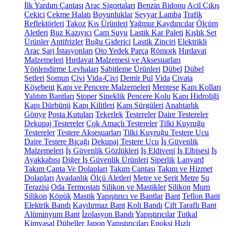
İlk Yardım Çantası
Araç Sigortaları
Benzin Bidonu
Acil Çıkış
Çekici
Çekme Halatı
Boyunluklar
Seyyar Lamba
Trafik
Reflektörleri
Takoz
Kış Ürünleri
Yağmur Kaydırıcılar
Ölçüm
Aletleri
Buz Kazıyıcı
Cam Suyu
Lastik Kar Paleti
Kışlık Set
Ürünler
Antifrizler
Buğu Giderici
Lastik Zinciri
Elektrikli
Araç Şarj İstasyonları
Oto Yedek Parça
Römork
Hırdavat
Malzemeleri
Hırdavat Malzemesi ve Aksesuarları
Yönlendirme Levhaları
Sabitleme Ürünleri
Dübel
Dübel
Setleri
Somun
Çivi
Vida-Çivi
Demir Pul
Vida
Civata
Köşebent
Kapı ve Pencere Malzemeleri
Menteşe
Kapı Kolları
Yalıtım Bantları
Stoper
Sineklik
Pencere Kolu
Kapı Hidroliği
Kapı Dürbünü
Kapı Kilitleri
Kapı Sürgüleri
Anahtarlık
Gönye
Posta Kutuları
Tekerlek
Testereler
Daire Testereler
Dekupaj Testereler
Çok Amaçlı Testereler
Tilki Kuyruğu
Testereler
Testere Aksesuarları
Tilki Kuyruğu Testere Ucu
Daire Testere Bıçağı
Dekupaj Testere Ucu
İş Güvenlik
Malzemeleri
İş Güvenlik Gözlükleri
İş Eldiveni
İş Elbisesi
İş
Ayakkabısı
Diğer İş Güvenlik Ürünleri
Siperlik
Lanyard
Takım Çanta Ve Dolapları
Takım Çantası
Takım ve Hizmet
Dolapları
Avadanlık
Ölçü Aletleri
Metre ve Şerit Metre
Su
Terazisi
Oda Termostatı
Silikon ve Mastikler
Silikon
Mum
Silikon
Köpük
Mastik
Yapıştırıcı ve Bantlar
Bant
Teflon Bant
Elektrik Bandı
Kaydırmaz Bant
Koli Bandı
Çift Taraflı Bant
Alüminyum Bant
İzolasyon Bandı
Yapıştırıcılar
Tutkal
Kimyasal Dübeller
Japon Yapıştırıcıları
Epoksi
Hızlı