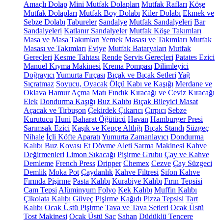
Amaçlı Dolap
Mini Mutfak Dolapları
Mutfak Rafları
Köşe
Mutfak Dolapları
Mutfak Boy Dolabı
Kiler Dolabı
Ekmek ve
Sebze Dolabı
Tabureler
Sandalye
Mutfak Sandalyeleri
Bar
Sandalyeleri
Katlanır Sandalyeler
Mutfak Köşe Takımları
Masa ve Masa Takımları
Yemek Masası ve Takımları
Mutfak
Masası ve Takımları
Eviye
Mutfak Bataryaları
Mutfak
Gereçleri
Kesme Tahtası
Rende
Servis Gereçleri
Patates Ezici
Manuel Kıyma Makinesi
Krema Pompası
Dilimleyici
Doğrayıcı
Yumurta Fırçası
Bıçak ve Bıçak Setleri
Yağ
Sıçratmaz
Soyucu, Oyacak
Ölçü Kabı ve Kaşığı
Merdane ve
Oklava
Hamur Açma Matı
Fındık Kıracağı ve Ceviz Kıracağı
Elek
Dondurma Kaşığı
Buz Kalıbı
Bıçak Bileyici Masat
Açacak ve Tirbuşon
Çekirdek Çıkarıcı
Çırpıcı
Sebze
Kurutucu
Huni
Baharat Öğütücü
Havan
Hamburger Presi
Sarımsak Ezici
Kaşık ve Kepçe Altlığı
Bıçak Standı
Süzgeç
Nihale
İçli Köfte Aparatı
Yumurta Zamanlayıcı
Dondurma
Kalıbı
Buz Kovası
Et Dövme Aleti
Sarma Makinesi
Kahve
Değirmenleri
Limon Sıkacağı
Pişirme Grubu
Çay ve Kahve
Demleme
French Press
Dripper
Chemex
Cezve
Çay Süzgeci
Demlik
Moka Pot
Çaydanlık
Kahve Filtresi
Sifon Kahve
Fırında Pişirme
Pasta Kalıbı
Kurabiye Kalıbı
Fırın Tepsisi
Cam Tepsi
Alüminyum Folyo
Kek Kalıbı
Muffin Kalıbı
Çikolata Kalıbı
Güveç
Pişirme Kağıdı
Pizza Tepsisi
Tart
Kalıbı
Ocak Üstü Pişirme
Tava ve Tava Setleri
Ocak Üstü
Tost Makinesi
Ocak Üstü Sac
Sahan
Düdüklü Tencere