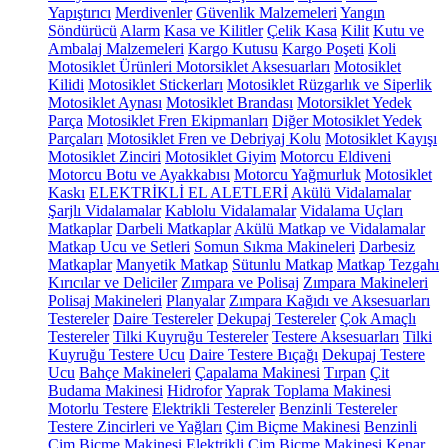
Yapıştırıcı
Merdivenler
Güvenlik Malzemeleri
Yangın
Söndürücü
Alarm
Kasa ve Kilitler
Çelik Kasa
Kilit
Kutu ve
Ambalaj Malzemeleri
Kargo Kutusu
Kargo Poşeti
Koli
Motosiklet Ürünleri
Motorsiklet Aksesuarları
Motosiklet
Kilidi
Motosiklet Stickerları
Motosiklet Rüzgarlık ve Siperlik
Motosiklet Aynası
Motosiklet Brandası
Motorsiklet Yedek
Parça
Motosiklet Fren Ekipmanları
Diğer Motosiklet Yedek
Parçaları
Motosiklet Fren ve Debriyaj Kolu
Motosiklet Kayışı
Motosiklet Zinciri
Motosiklet Giyim
Motorcu Eldiveni
Motorcu Botu ve Ayakkabısı
Motorcu Yağmurluk
Motosiklet
Kaskı
ELEKTRİKLİ EL ALETLERİ
Akülü Vidalamalar
Şarjlı Vidalamalar
Kablolu Vidalamalar
Vidalama Uçları
Matkaplar
Darbeli Matkaplar
Akülü Matkap ve Vidalamalar
Matkap Ucu ve Setleri
Somun Sıkma Makineleri
Darbesiz
Matkaplar
Manyetik Matkap
Sütunlu Matkap
Matkap Tezgahı
Kırıcılar ve Deliciler
Zımpara ve Polisaj
Zımpara Makineleri
Polisaj Makineleri
Planyalar
Zımpara Kağıdı ve Aksesuarları
Testereler
Daire Testereler
Dekupaj Testereler
Çok Amaçlı
Testereler
Tilki Kuyruğu Testereler
Testere Aksesuarları
Tilki
Kuyruğu Testere Ucu
Daire Testere Bıçağı
Dekupaj Testere
Ucu
Bahçe Makineleri
Çapalama Makinesi
Tırpan
Çit
Budama Makinesi
Hidrofor
Yaprak Toplama Makinesi
Motorlu Testere
Elektrikli Testereler
Benzinli Testereler
Testere Zincirleri ve Yağları
Çim Biçme Makinesi
Benzinli
Çim Biçme Makinesi
Elektrikli Çim Biçme Makinesi
Kenar