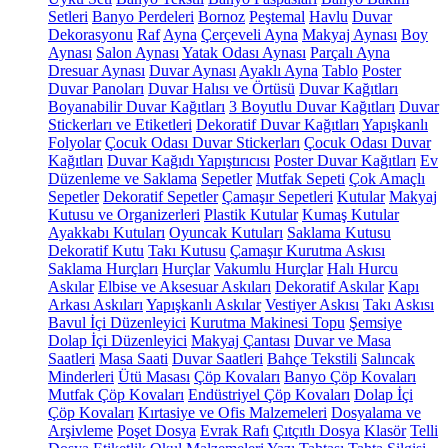
Setleri
Banyo Perdeleri
Bornoz
Peştemal
Havlu
Duvar
Dekorasyonu
Raf
Ayna
Çerçeveli Ayna
Makyaj Aynası
Boy
Aynası
Salon Aynası
Yatak Odası Aynası
Parçalı Ayna
Dresuar Aynası
Duvar Aynası
Ayaklı Ayna
Tablo
Poster
Duvar Panoları
Duvar Halısı ve Örtüsü
Duvar Kağıtları
Boyanabilir Duvar Kağıtları
3 Boyutlu Duvar Kağıtları
Duvar
Stickerları ve Etiketleri
Dekoratif Duvar Kağıtları
Yapışkanlı
Folyolar
Çocuk Odası Duvar Stickerları
Çocuk Odası Duvar
Kağıtları
Duvar Kağıdı Yapıştırıcısı
Poster Duvar Kağıtları
Ev
Düzenleme ve Saklama
Sepetler
Mutfak Sepeti
Çok Amaçlı
Sepetler
Dekoratif Sepetler
Çamaşır Sepetleri
Kutular
Makyaj
Kutusu ve Organizerleri
Plastik Kutular
Kumaş Kutular
Ayakkabı Kutuları
Oyuncak Kutuları
Saklama Kutusu
Dekoratif Kutu
Takı Kutusu
Çamaşır Kurutma Askısı
Saklama Hurçları
Hurçlar
Vakumlu Hurçlar
Halı Hurcu
Askılar
Elbise ve Aksesuar Askıları
Dekoratif Askılar
Kapı
Arkası Askıları
Yapışkanlı Askılar
Vestiyer Askısı
Takı Askısı
Bavul İçi Düzenleyici
Kurutma Makinesi Topu
Şemsiye
Dolap İçi Düzenleyici
Makyaj Çantası
Duvar ve Masa
Saatleri
Masa Saati
Duvar Saatleri
Bahçe Tekstili
Salıncak
Minderleri
Ütü Masası
Çöp Kovaları
Banyo Çöp Kovaları
Mutfak Çöp Kovaları
Endüstriyel Çöp Kovaları
Dolap İçi
Çöp Kovaları
Kırtasiye ve Ofis Malzemeleri
Dosyalama ve
Arşivleme
Poşet Dosya
Evrak Rafı
Çıtçıtlı Dosya
Klasör
Telli