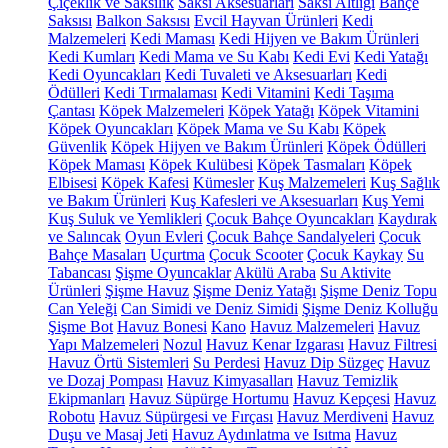
Çiçeklik ve Saksılık
Saksı Aksesuarları
Saksı Altlığı
Bahçe
Saksısı
Balkon Saksısı
Evcil Hayvan Ürünleri
Kedi
Malzemeleri
Kedi Maması
Kedi Hijyen ve Bakım Ürünleri
Kedi Kumları
Kedi Mama ve Su Kabı
Kedi Evi
Kedi Yatağı
Kedi Oyuncakları
Kedi Tuvaleti ve Aksesuarları
Kedi
Ödülleri
Kedi Tırmalaması
Kedi Vitamini
Kedi Taşıma
Çantası
Köpek Malzemeleri
Köpek Yatağı
Köpek Vitamini
Köpek Oyuncakları
Köpek Mama ve Su Kabı
Köpek
Güvenlik
Köpek Hijyen ve Bakım Ürünleri
Köpek Ödülleri
Köpek Maması
Köpek Kulübesi
Köpek Tasmaları
Köpek
Elbisesi
Köpek Kafesi
Kümesler
Kuş Malzemeleri
Kuş Sağlık
ve Bakım Ürünleri
Kuş Kafesleri ve Aksesuarları
Kuş Yemi
Kuş Suluk ve Yemlikleri
Çocuk Bahçe Oyuncakları
Kaydırak
ve Salıncak
Oyun Evleri
Çocuk Bahçe Sandalyeleri
Çocuk
Bahçe Masaları
Uçurtma
Çocuk Scooter
Çocuk Kaykay
Su
Tabancası
Şişme Oyuncaklar
Akülü Araba
Su Aktivite
Ürünleri
Şişme Havuz
Şişme Deniz Yatağı
Şişme Deniz Topu
Can Yeleği
Can Simidi ve Deniz Simidi
Şişme Deniz Kolluğu
Şişme Bot
Havuz Bonesi
Kano
Havuz Malzemeleri
Havuz
Yapı Malzemeleri
Nozul
Havuz Kenar Izgarası
Havuz Filtresi
Havuz Örtü Sistemleri
Su Perdesi
Havuz Dip Süzgeç
Havuz
ve Dozaj Pompası
Havuz Kimyasalları
Havuz Temizlik
Ekipmanları
Havuz Süpürge Hortumu
Havuz Kepçesi
Havuz
Robotu
Havuz Süpürgesi ve Fırçası
Havuz Merdiveni
Havuz
Duşu ve Masaj Jeti
Havuz Aydınlatma ve Isıtma
Havuz