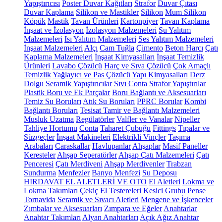
Yapıştırıcısı
Poster Duvar Kağıtları
Strafor
Duvar Çıtası
Duvar Kaplama
Silikon ve Mastikler
Silikon
Mum Silikon
Köpük
Mastik
Tavan Ürünleri
Kartonpiyer
Tavan Kaplama
İnşaat ve İzolasyon
İzolasyon Malzemeleri
Su Yalıtım
Malzemeleri
Isı Yalıtım Malzemeleri
Ses Yalıtım Malzemeleri
İnşaat Malzemeleri
Alçı
Cam Tuğla
Çimento
Beton Harcı
Çatı
Kaplama Malzemeleri
İnşaat Kimyasalları
İnşaat Temizlik
Ürünleri
Lavabo Çözücü
Harç ve Sıva Çözücü
Çok Amaçlı
Temizlik
Yağlayıcı ve Pas Çözücü
Yapı Kimyasalları
Derz
Dolgu
Seramik Yapıştırıcılar
Sıvı Conta
Strafor Yapıştırılar
Plastik Boru ve Ek Parçalar
Boru Bağlantı ve Aksesuarları
Temiz Su Boruları
Atık Su Boruları
PPRC Borular
Kombi
Bağlantı Boruları
Tesisat Tamir ve Bağlantı Malzemeleri
Musluk Uzatma
Regülatörler
Valfler ve Vanalar
Nipeller
Tahliye Hortumu
Conta
Taharet Çubuğu
Fittings
Tıpalar ve
Süzgeçler
İnşaat Makineleri
Elektrikli Vinçler
Taşıma
Arabaları
Caraskallar
Havlupanlar
Ahşaplar
Masif Paneller
Keresteler
Ahşap Seperatörler
Ahşap Çatı Malzemeleri
Çatı
Penceresi
Çatı Merdiveni
Ahşap Merdivenler
Trabzan
Sundurma
Menfezler
Banyo Menfezi
Su Deposu
HIRDAVAT EL ALETLERİ VE OTO
El Aletleri
Lokma ve
Lokma Takımları
Çekiç
El Testereleri
Kesici Grubu
Pense
Tornavida
Seramik ve Sıvacı Aletleri
Mengene ve İşkenceler
Zımbalar ve Aksesuarları
Zımpara ve Eğeler
Anahtarlar
Anahtar Takımları
Alyan Anahtarları
Açık Ağız Anahtar