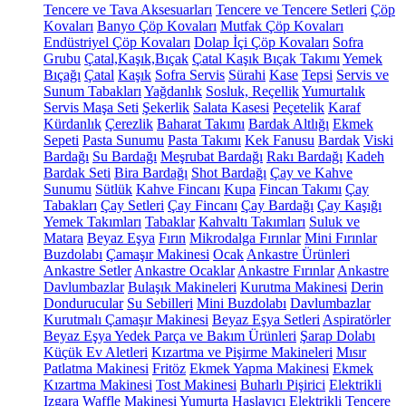
Tencere ve Tava Aksesuarları
Tencere ve Tencere Setleri
Çöp
Kovaları
Banyo Çöp Kovaları
Mutfak Çöp Kovaları
Endüstriyel Çöp Kovaları
Dolap İçi Çöp Kovaları
Sofra
Grubu
Çatal,Kaşık,Bıçak
Çatal Kaşık Bıçak Takımı
Yemek
Bıçağı
Çatal
Kaşık
Sofra Servis
Sürahi
Kase
Tepsi
Servis ve
Sunum Tabakları
Yağdanlık
Sosluk, Reçellik
Yumurtalık
Servis Maşa Seti
Şekerlik
Salata Kasesi
Peçetelik
Karaf
Kürdanlık
Çerezlik
Baharat Takımı
Bardak Altlığı
Ekmek
Sepeti
Pasta Sunumu
Pasta Takımı
Kek Fanusu
Bardak
Viski
Bardağı
Su Bardağı
Meşrubat Bardağı
Rakı Bardağı
Kadeh
Bardak Seti
Bira Bardağı
Shot Bardağı
Çay ve Kahve
Sunumu
Sütlük
Kahve Fincanı
Kupa
Fincan Takımı
Çay
Tabakları
Çay Setleri
Çay Fincanı
Çay Bardağı
Çay Kaşığı
Yemek Takımları
Tabaklar
Kahvaltı Takımları
Suluk ve
Matara
Beyaz Eşya
Fırın
Mikrodalga Fırınlar
Mini Fırınlar
Buzdolabı
Çamaşır Makinesi
Ocak
Ankastre Ürünleri
Ankastre Setler
Ankastre Ocaklar
Ankastre Fırınlar
Ankastre
Davlumbazlar
Bulaşık Makineleri
Kurutma Makinesi
Derin
Dondurucular
Su Sebilleri
Mini Buzdolabı
Davlumbazlar
Kurutmalı Çamaşır Makinesi
Beyaz Eşya Setleri
Aspiratörler
Beyaz Eşya Yedek Parça ve Bakım Ürünleri
Şarap Dolabı
Küçük Ev Aletleri
Kızartma ve Pişirme Makineleri
Mısır
Patlatma Makinesi
Fritöz
Ekmek Yapma Makinesi
Ekmek
Kızartma Makinesi
Tost Makinesi
Buharlı Pişirici
Elektrikli
Izgara
Waffle Makinesi
Yumurta Haşlayıcı
Elektrikli Tencere