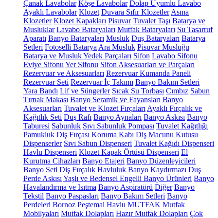
Çanak Lavabolar
Köşe Lavabolar
Dolap Uyumlu Lavabo
Ayaklı Lavabolar
Klozet
Duvara Sıfır Klozetler
Asma
Klozetler
Klozet Kapakları
Pisuvar
Tuvalet Taşı
Batarya ve
Musluklar
Lavabo Bataryaları
Mutfak Bataryaları
Su Tasarruf
Aparatı
Banyo Bataryaları
Musluk
Duş Bataryaları
Batarya
Setleri
Fotoselli Batarya
Ara Musluk
Pisuvar Musluğu
Batarya ve Musluk Yedek Parçaları
Sifon
Lavabo Sifonu
Eviye Sifonu
Yer Sifonu
Sifon Aksesuarları ve Parçaları
Rezervuar ve Aksesuarları
Rezervuar Kumanda Paneli
Rezervuar Seti
Rezervuar İç Takımı
Banyo Bakım Setleri
Yara Bandı
Lif ve Süngerler
Sıcak Su Torbası
Cımbız
Sabun
Tırnak Makası
Banyo Seramik ve Fayansları
Banyo
Aksesuarları
Tuvalet ve Klozet Fırçaları
Ayaklı Fırçalık ve
Kağıtlık Seti
Duş Rafı
Banyo Aynaları
Banyo Askısı
Banyo
Taburesi
Sabunluk
Sıvı Sabunluk Pompası
Tuvalet Kağıtlığı
Pamukluk
Diş Fırçası Koruma Kabı
Diş Macunu Kutusu
Dispenserler
Sıvı Sabun Dispenseri
Tuvalet Kağıdı Dispenseri
Havlu Dispenseri
Klozet Kapak Örtüsü Dispenseri
El
Kurutma Cihazları
Banyo Etajeri
Banyo Düzenleyicileri
Banyo Seti
Diş Fırçalık
Havluluk
Banyo Kaydırmazı
Duş
Perde Askısı
Yaşlı ve Bedensel Engelli Banyo Ürünleri
Banyo
Havalandırma ve Isıtma
Banyo Aspiratörü
Diğer
Banyo
Tekstil
Banyo Paspasları
Banyo Bakım Setleri
Banyo
Perdeleri
Bornoz
Peştemal
Havlu
MUTFAK
Mutfak
Mobilyaları
Mutfak Dolapları
Hazır Mutfak Dolapları
Çok