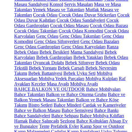
Masası Sandalyesi
Konsol
Servis Masaları
Masa ve Masa
Takımları
Yemek Masası ve Takımları
Mutfak Masası ve
Takımları
Çocuk Odası
Çocuk Odası Duvar Stickerları
Çocuk
Odası Duvar Kağıtları
Çocuk Odası Sandalyeleri
Çocuk
Odası Gardıropları
Çocuk Odası Masası
Çocuk Odası Bazası
Çocuk Odası Takımları
Çocuk Odası Komodini
Çocuk Odası
Karyolaları
Genç Odası
Genç Odası Takımları
Genç Odası
Komodini
Genç Odası Şifonyerleri
Genç Odası Bazaları
Genç Odası Gardıropları
Genç Odası Karyolaları
Ranza
Bebek Odası
Bebek Beşikleri
Mama Sandalyesi
Bebek
Karyolaları
Bebek Gardıropları
Bebek Yatakları
Bebek Odası
Takımları
Oyuncak Dolabı
Bebek Şifonyer
Bebek Odası
Tekstili
Bebek Yorganı
Bebek Çarşafı
Bebek Nevresim
Takımı
Bebek Battaniyesi
Bebek Uyku Seti
Mobilya
Aksesuarları
Mobilya Yedek Parçaları
Mobilya Kulpları
Raf
Ayakları
Keçeler
Masa Ayağı
Mobilya Ayağı
BAHÇE,BALKON VE OUTDOOR
Bahçe Mobilyaları
Bahçe Takımları
Balkon ve Bahçe Oturma Grubu
Bahçe ve
Balkon Yemek Masası Takımları
Balkon ve Bahçe Köşe
Takımı
Bistro Setleri
Bahçe Minderi
Çardak ve Kameriyeler
Bahçe ve Balkon Masası
Bahçe Şemsiyesi
Bahçe Bankı
Bahçe Sandalyeleri
Bahçe Sehpası
Bahçe Mobilya Kılıfları
Hamak
Bahçe Salıncağı
Şezlong
Bahçe Koltukları
Ahşap Ev
ve Bungalov
Tente
Prefabrik Evler
Kamp Spor ve Outdoor
Kamp Malzemeleri
Çadırlar
Kamp Sandalyesi
Uyku Tulumu