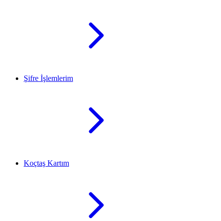
Şifre İşlemlerim
Koçtaş Kartım