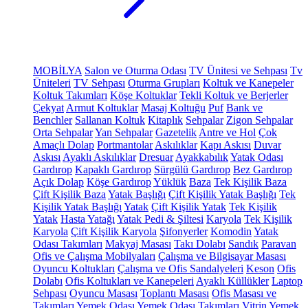
MOBİLYA
Salon ve Oturma Odası
TV Ünitesi ve Sehpası
Tv
Üniteleri
TV Sehpası
Oturma Grupları
Koltuk ve Kanepeler
Koltuk Takımları
Köşe Koltuklar
Tekli Koltuk ve Berjerler
Çekyat
Armut Koltuklar
Masaj Koltuğu
Puf
Bank ve
Benchler
Sallanan Koltuk
Kitaplık
Sehpalar
Zigon Sehpalar
Orta Sehpalar
Yan Sehpalar
Gazetelik
Antre ve Hol
Çok
Amaçlı Dolap
Portmantolar
Askılıklar
Kapı Askısı
Duvar
Askısı
Ayaklı Askılıklar
Dresuar
Ayakkabılık
Yatak Odası
Gardırop
Kapaklı Gardırop
Sürgülü Gardırop
Bez Gardırop
Açık Dolap
Köşe Gardırop
Yüklük
Baza
Tek Kişilik Baza
Çift Kişilik Baza
Yatak Başlığı
Çift Kişilik Yatak Başlığı
Tek
Kişilik Yatak Başlığı
Yatak
Çift Kişilik Yatak
Tek Kişilik
Yatak
Hasta Yatağı
Yatak Pedi & Şiltesi
Karyola
Tek Kişilik
Karyola
Çift Kişilik Karyola
Şifonyerler
Komodin
Yatak
Odası Takımları
Makyaj Masası
Takı Dolabı
Sandık
Paravan
Ofis ve Çalışma Mobilyaları
Çalışma ve Bilgisayar Masası
Oyuncu Koltukları
Çalışma ve Ofis Sandalyeleri
Keson
Ofis
Dolabı
Ofis Koltukları ve Kanepeleri
Ayaklı Küllükler
Laptop
Sehpası
Oyuncu Masası
Toplantı Masası
Ofis Masası ve
Takımları
Yemek Odası
Yemek Odası Takımları
Vitrin
Yemek