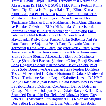
Trafosu
Havuz Ampulü
Havuz Termometresi
Karavan ve
Aksesuarları
ISITMA VE SOĞUTMA
Klima
Portatif Klima
Duvar Tipi Klima
Isı Pompası
Salon Tipi Klima
Klima
Kumandası
Kaset Tipi Klima
Kombi
Tavan Vantilatörleri
Vantilatörler
Hava Temizleyiciler
Nem Cihazları
Hava
Temizleme Cihazları
Buhar Makineleri
Nem Alma Cihazları
ve Rutubet Gidericiler
Elektrikli Isıtıcılar
Quartz Isıtıcılar
Infrared Isıtıcılar
Kule Tipi Isıtıcılar
Yağlı Radyatör
Fanlı
Isıtıcılar
Elektrikli Radyatörler
Dış Mekan Isıtıcılar
Havlupanlar
Radyatörler
Termosifonlar
Şofbenler
Ani Su
Isıtıcı
Isıtma ve Soğutma Yedek Parça
Radyatör Vanaları
Termostat
Klima Yedek Parça
Radyatör Yedek Parça
Klima
Temizleyicisi
Klima Temizleme Spreyi
Klima Temizleme
Sıvısı
Şömine
Şömine Aksesuarları
Elektrikli Şömineler
Bahçe Şömineleri
Bacasız Şömineler
Güneş Enerji Sistemleri
Soba
Doğalgaz Sobası
Kuzine Soba
Elektrikli Soba
Pelet
Soba
Soba Borusu ve Aksesuarları
Hava Perdesi
Doğalgaz
Tesisat Malzemeleri
Doğalgaz Hortumu
Doğalgaz Menfezleri
Tesisat Temizleme Sıvıları
Boyler
Kalorifer Kazanı
BANYO
Banyo Dolapları
Aynalı Banyo Dolabı
Banyo Boy Dolapları
Lavabolu Banyo Dolapları
Çok Amaçlı Banyo Dolapları
Çamaşır Makinesi Dolapları
Ecza Dolabı
Banyo Rafları
Duş
Sistemleri
Duşakabin
Duş Tekneleri
Jakuziler
Küvet
Duş
Setleri
Duş Sistemleri
Duş Başlıkları
Duş Kolonları
Sürgülü
Duş Setleri
Duş Spiralleri
El Duşu
Vitrifiyeler
Lavabolar