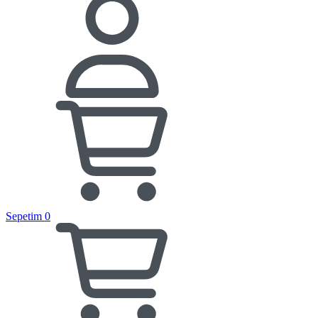
Sepetim
0