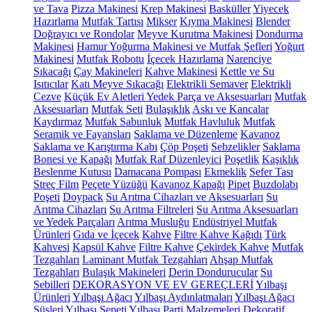
ve Tava
Pizza Makinesi
Krep Makinesi
Basküller
Yiyecek
Hazırlama
Mutfak Tartısı
Mikser
Kıyma Makinesi
Blender
Doğrayıcı ve Rondolar
Meyve Kurutma Makinesi
Dondurma
Makinesi
Hamur Yoğurma Makinesi ve Mutfak Şefleri
Yoğurt
Makinesi
Mutfak Robotu
İçecek Hazırlama
Narenciye
Sıkacağı
Çay Makineleri
Kahve Makinesi
Kettle ve Su
Isıtıcılar
Katı Meyve Sıkacağı
Elektrikli Semaver
Elektrikli
Cezve
Küçük Ev Aletleri Yedek Parça ve Aksesuarları
Mutfak
Aksesuarları
Mutfak Seti
Bulaşıklık
Askı ve Kancalar
Kaydırmaz
Mutfak Sabunluk
Mutfak Havluluk
Mutfak
Seramik ve Fayansları
Saklama ve Düzenleme
Kavanoz
Saklama ve Karıştırma Kabı
Çöp Poşeti
Sebzelikler
Saklama
Bonesi ve Kapağı
Mutfak Raf Düzenleyici
Poşetlik
Kaşıklık
Beslenme Kutusu
Damacana Pompası
Ekmeklik
Sefer Tası
Streç Film
Peçete Yüzüğü
Kavanoz Kapağı
Pipet
Buzdolabı
Poşeti
Doypack
Su Arıtma Cihazları ve Aksesuarları
Su
Arıtma Cihazları
Su Arıtma Filtreleri
Su Arıtma Aksesuarları
ve Yedek Parçaları
Arıtma Musluğu
Endüstriyel Mutfak
Ürünleri
Gıda ve İçecek
Kahve
Filtre Kahve Kağıdı
Türk
Kahvesi
Kapsül Kahve
Filtre Kahve
Çekirdek Kahve
Mutfak
Tezgahları
Laminant Mutfak Tezgahları
Ahşap Mutfak
Tezgahları
Bulaşık Makineleri
Derin Dondurucular
Su
Sebilleri
DEKORASYON VE EV GEREÇLERİ
Yılbaşı
Ürünleri
Yılbaşı Ağacı
Yılbaşı Aydınlatmaları
Yılbaşı Ağacı
Süsleri
Yılbaşı Sepeti
Yılbaşı Parti Malzemeleri
Dekoratif