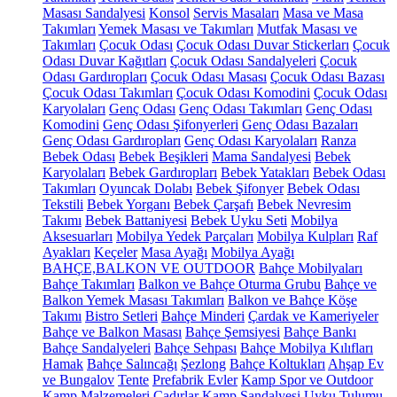
Masası Sandalyesi
Konsol
Servis Masaları
Masa ve Masa
Takımları
Yemek Masası ve Takımları
Mutfak Masası ve
Takımları
Çocuk Odası
Çocuk Odası Duvar Stickerları
Çocuk
Odası Duvar Kağıtları
Çocuk Odası Sandalyeleri
Çocuk
Odası Gardıropları
Çocuk Odası Masası
Çocuk Odası Bazası
Çocuk Odası Takımları
Çocuk Odası Komodini
Çocuk Odası
Karyolaları
Genç Odası
Genç Odası Takımları
Genç Odası
Komodini
Genç Odası Şifonyerleri
Genç Odası Bazaları
Genç Odası Gardıropları
Genç Odası Karyolaları
Ranza
Bebek Odası
Bebek Beşikleri
Mama Sandalyesi
Bebek
Karyolaları
Bebek Gardıropları
Bebek Yatakları
Bebek Odası
Takımları
Oyuncak Dolabı
Bebek Şifonyer
Bebek Odası
Tekstili
Bebek Yorganı
Bebek Çarşafı
Bebek Nevresim
Takımı
Bebek Battaniyesi
Bebek Uyku Seti
Mobilya
Aksesuarları
Mobilya Yedek Parçaları
Mobilya Kulpları
Raf
Ayakları
Keçeler
Masa Ayağı
Mobilya Ayağı
BAHÇE,BALKON VE OUTDOOR
Bahçe Mobilyaları
Bahçe Takımları
Balkon ve Bahçe Oturma Grubu
Bahçe ve
Balkon Yemek Masası Takımları
Balkon ve Bahçe Köşe
Takımı
Bistro Setleri
Bahçe Minderi
Çardak ve Kameriyeler
Bahçe ve Balkon Masası
Bahçe Şemsiyesi
Bahçe Bankı
Bahçe Sandalyeleri
Bahçe Sehpası
Bahçe Mobilya Kılıfları
Hamak
Bahçe Salıncağı
Şezlong
Bahçe Koltukları
Ahşap Ev
ve Bungalov
Tente
Prefabrik Evler
Kamp Spor ve Outdoor
Kamp Malzemeleri
Çadırlar
Kamp Sandalyesi
Uyku Tulumu