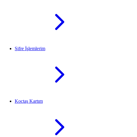
Şifre İşlemlerim
Koçtaş Kartım