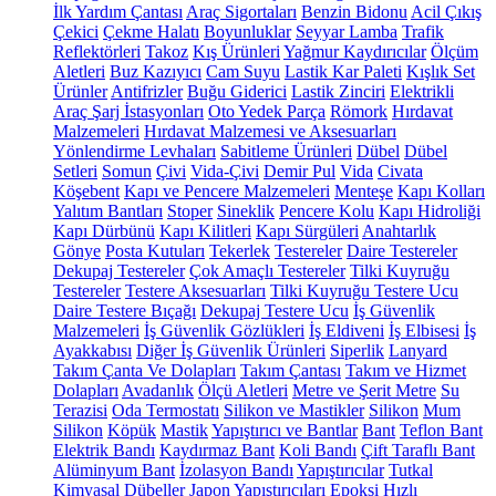
İlk Yardım Çantası
Araç Sigortaları
Benzin Bidonu
Acil Çıkış
Çekici
Çekme Halatı
Boyunluklar
Seyyar Lamba
Trafik
Reflektörleri
Takoz
Kış Ürünleri
Yağmur Kaydırıcılar
Ölçüm
Aletleri
Buz Kazıyıcı
Cam Suyu
Lastik Kar Paleti
Kışlık Set
Ürünler
Antifrizler
Buğu Giderici
Lastik Zinciri
Elektrikli
Araç Şarj İstasyonları
Oto Yedek Parça
Römork
Hırdavat
Malzemeleri
Hırdavat Malzemesi ve Aksesuarları
Yönlendirme Levhaları
Sabitleme Ürünleri
Dübel
Dübel
Setleri
Somun
Çivi
Vida-Çivi
Demir Pul
Vida
Civata
Köşebent
Kapı ve Pencere Malzemeleri
Menteşe
Kapı Kolları
Yalıtım Bantları
Stoper
Sineklik
Pencere Kolu
Kapı Hidroliği
Kapı Dürbünü
Kapı Kilitleri
Kapı Sürgüleri
Anahtarlık
Gönye
Posta Kutuları
Tekerlek
Testereler
Daire Testereler
Dekupaj Testereler
Çok Amaçlı Testereler
Tilki Kuyruğu
Testereler
Testere Aksesuarları
Tilki Kuyruğu Testere Ucu
Daire Testere Bıçağı
Dekupaj Testere Ucu
İş Güvenlik
Malzemeleri
İş Güvenlik Gözlükleri
İş Eldiveni
İş Elbisesi
İş
Ayakkabısı
Diğer İş Güvenlik Ürünleri
Siperlik
Lanyard
Takım Çanta Ve Dolapları
Takım Çantası
Takım ve Hizmet
Dolapları
Avadanlık
Ölçü Aletleri
Metre ve Şerit Metre
Su
Terazisi
Oda Termostatı
Silikon ve Mastikler
Silikon
Mum
Silikon
Köpük
Mastik
Yapıştırıcı ve Bantlar
Bant
Teflon Bant
Elektrik Bandı
Kaydırmaz Bant
Koli Bandı
Çift Taraflı Bant
Alüminyum Bant
İzolasyon Bandı
Yapıştırıcılar
Tutkal
Kimyasal Dübeller
Japon Yapıştırıcıları
Epoksi
Hızlı