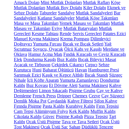
Amaçlı Dolap
Mini Mutfak Dolapları
Mutfak Rafları
Köşe
Mutfak Dolapları
Mutfak Boy Dolabı
Kiler Dolabı
Ekmek ve
Sebze Dolabı
Tabureler
Sandalye
Mutfak Sandalyeleri
Bar
Sandalyeleri
Katlanır Sandalyeler
Mutfak Köşe Takımları
Masa ve Masa Takımları
Yemek Masası ve Takımları
Mutfak
Masası ve Takımları
Eviye
Mutfak Bataryaları
Mutfak
Gereçleri
Kesme Tahtası
Rende
Servis Gereçleri
Patates Ezici
Manuel Kıyma Makinesi
Krema Pompası
Dilimleyici
Doğrayıcı
Yumurta Fırçası
Bıçak ve Bıçak Setleri
Yağ
Sıçratmaz
Soyucu, Oyacak
Ölçü Kabı ve Kaşığı
Merdane ve
Oklava
Hamur Açma Matı
Fındık Kıracağı ve Ceviz Kıracağı
Elek
Dondurma Kaşığı
Buz Kalıbı
Bıçak Bileyici Masat
Açacak ve Tirbuşon
Çekirdek Çıkarıcı
Çırpıcı
Sebze
Kurutucu
Huni
Baharat Öğütücü
Havan
Hamburger Presi
Sarımsak Ezici
Kaşık ve Kepçe Altlığı
Bıçak Standı
Süzgeç
Nihale
İçli Köfte Aparatı
Yumurta Zamanlayıcı
Dondurma
Kalıbı
Buz Kovası
Et Dövme Aleti
Sarma Makinesi
Kahve
Değirmenleri
Limon Sıkacağı
Pişirme Grubu
Çay ve Kahve
Demleme
French Press
Dripper
Chemex
Cezve
Çay Süzgeci
Demlik
Moka Pot
Çaydanlık
Kahve Filtresi
Sifon Kahve
Fırında Pişirme
Pasta Kalıbı
Kurabiye Kalıbı
Fırın Tepsisi
Cam Tepsi
Alüminyum Folyo
Kek Kalıbı
Muffin Kalıbı
Çikolata Kalıbı
Güveç
Pişirme Kağıdı
Pizza Tepsisi
Tart
Kalıbı
Ocak Üstü Pişirme
Tava ve Tava Setleri
Ocak Üstü
Tost Makinesi
Ocak Üstü Sac
Sahan
Düdüklü Tencere