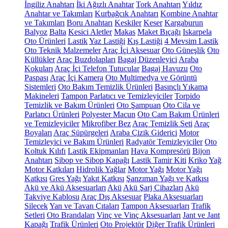
İngiliz Anahtarı
İki Ağızlı Anahtar
Tork Anahtarı
Yıldız
Anahtar ve Takımları
Kurbağcık Anahtarı
Kombine Anahtar
ve Takımları
Boru Anahtarı
Keskiler
Keser
Kargaburun
Balyoz
Balta
Kesici Aletler
Makas
Maket Bıçağı
Iskarpela
Oto Ürünleri
Lastik
Yaz Lastiği
Kış Lastiği
4 Mevsim Lastik
Oto Teknik Malzemeler
Araç İçi Aksesuar
Oto Güneşlik
Oto
Küllükler
Araç Buzdolapları
Bagaj Düzenleyici
Araba
Kokuları
Araç İçi Telefon Tutucular
Bagaj Havuzu
Oto
Paspası
Araç İçi Kamera
Oto Multimedya ve Görüntü
Sistemleri
Oto Bakım Temizlik Ürünleri
Basınçlı Yıkama
Makineleri
Tampon Parlatıcı ve Temizleyiciler
Torpido
Temizlik ve Bakım Ürünleri
Oto Şampuan
Oto Cila ve
Parlatıcı Ürünleri
Polyester Macun
Oto Cam Bakım Ürünleri
ve Temizleyiciler
Mikrofiber Bez
Araç Temizlik Seti
Araç
Boyaları
Araç Süpürgeleri
Araba Çizik Giderici
Motor
Temizleyici ve Bakım Ürünleri
Radyatör Temizleyiciler
Oto
Koltuk Kılıfı
Lastik Ekipmanları
Hava Kompresörü
Bijon
Anahtarı
Sibop ve Sibop Kapağı
Lastik Tamir Kiti
Kriko
Yağ
Motor Katkıları
Hidrolik Yağlar
Motor Yağı
Motor Yağı
Katkısı
Gres Yağı
Yakıt Katkısı
Şanzıman Yağı ve Katkısı
Akü ve Akü Aksesuarları
Akü
Akü Şarj Cihazları
Akü
Takviye Kablosu
Araç Dış Aksesuar
Plaka Aksesuarları
Silecek
Yan ve Tavan Çıtaları
Tampon Aksesuarları
Trafik
Setleri
Oto Brandaları
Vinç ve Vinç Aksesuarları
Jant ve Jant
Kapağı
Trafik Ürünleri
Oto Projektör
Diğer Trafik Ürünleri