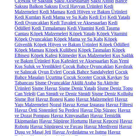
Çiçeklik ve Saksılık
Saksı Aksesuarları
Saksı Altlığı
Bahçe
Saksısı
Balkon Saksısı
Evcil Hayvan Ürünleri
Kedi
Malzemeleri
Kedi Maması
Kedi Hijyen ve Bakım Ürünleri
Kedi Kumları
Kedi Mama ve Su Kabı
Kedi Evi
Kedi Yatağı
Kedi Oyuncakları
Kedi Tuvaleti ve Aksesuarları
Kedi
Ödülleri
Kedi Tırmalaması
Kedi Vitamini
Kedi Taşıma
Çantası
Köpek Malzemeleri
Köpek Yatağı
Köpek Vitamini
Köpek Oyuncakları
Köpek Mama ve Su Kabı
Köpek
Güvenlik
Köpek Hijyen ve Bakım Ürünleri
Köpek Ödülleri
Köpek Maması
Köpek Kulübesi
Köpek Tasmaları
Köpek
Elbisesi
Köpek Kafesi
Kümesler
Kuş Malzemeleri
Kuş Sağlık
ve Bakım Ürünleri
Kuş Kafesleri ve Aksesuarları
Kuş Yemi
Kuş Suluk ve Yemlikleri
Çocuk Bahçe Oyuncakları
Kaydırak
ve Salıncak
Oyun Evleri
Çocuk Bahçe Sandalyeleri
Çocuk
Bahçe Masaları
Uçurtma
Çocuk Scooter
Çocuk Kaykay
Su
Tabancası
Şişme Oyuncaklar
Akülü Araba
Su Aktivite
Ürünleri
Şişme Havuz
Şişme Deniz Yatağı
Şişme Deniz Topu
Can Yeleği
Can Simidi ve Deniz Simidi
Şişme Deniz Kolluğu
Şişme Bot
Havuz Bonesi
Kano
Havuz Malzemeleri
Havuz
Yapı Malzemeleri
Nozul
Havuz Kenar Izgarası
Havuz Filtresi
Havuz Örtü Sistemleri
Su Perdesi
Havuz Dip Süzgeç
Havuz
ve Dozaj Pompası
Havuz Kimyasalları
Havuz Temizlik
Ekipmanları
Havuz Süpürge Hortumu
Havuz Kepçesi
Havuz
Robotu
Havuz Süpürgesi ve Fırçası
Havuz Merdiveni
Havuz
Duşu ve Masaj Jeti
Havuz Aydınlatma ve Isıtma
Havuz