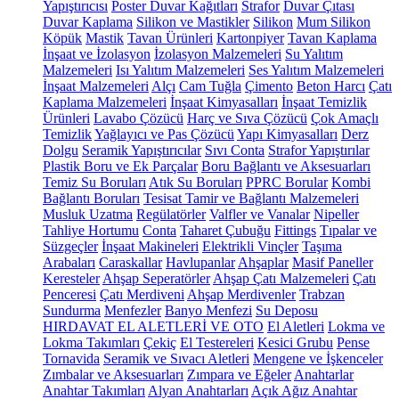
Yapıştırıcısı
Poster Duvar Kağıtları
Strafor
Duvar Çıtası
Duvar Kaplama
Silikon ve Mastikler
Silikon
Mum Silikon
Köpük
Mastik
Tavan Ürünleri
Kartonpiyer
Tavan Kaplama
İnşaat ve İzolasyon
İzolasyon Malzemeleri
Su Yalıtım
Malzemeleri
Isı Yalıtım Malzemeleri
Ses Yalıtım Malzemeleri
İnşaat Malzemeleri
Alçı
Cam Tuğla
Çimento
Beton Harcı
Çatı
Kaplama Malzemeleri
İnşaat Kimyasalları
İnşaat Temizlik
Ürünleri
Lavabo Çözücü
Harç ve Sıva Çözücü
Çok Amaçlı
Temizlik
Yağlayıcı ve Pas Çözücü
Yapı Kimyasalları
Derz
Dolgu
Seramik Yapıştırıcılar
Sıvı Conta
Strafor Yapıştırılar
Plastik Boru ve Ek Parçalar
Boru Bağlantı ve Aksesuarları
Temiz Su Boruları
Atık Su Boruları
PPRC Borular
Kombi
Bağlantı Boruları
Tesisat Tamir ve Bağlantı Malzemeleri
Musluk Uzatma
Regülatörler
Valfler ve Vanalar
Nipeller
Tahliye Hortumu
Conta
Taharet Çubuğu
Fittings
Tıpalar ve
Süzgeçler
İnşaat Makineleri
Elektrikli Vinçler
Taşıma
Arabaları
Caraskallar
Havlupanlar
Ahşaplar
Masif Paneller
Keresteler
Ahşap Seperatörler
Ahşap Çatı Malzemeleri
Çatı
Penceresi
Çatı Merdiveni
Ahşap Merdivenler
Trabzan
Sundurma
Menfezler
Banyo Menfezi
Su Deposu
HIRDAVAT EL ALETLERİ VE OTO
El Aletleri
Lokma ve
Lokma Takımları
Çekiç
El Testereleri
Kesici Grubu
Pense
Tornavida
Seramik ve Sıvacı Aletleri
Mengene ve İşkenceler
Zımbalar ve Aksesuarları
Zımpara ve Eğeler
Anahtarlar
Anahtar Takımları
Alyan Anahtarları
Açık Ağız Anahtar