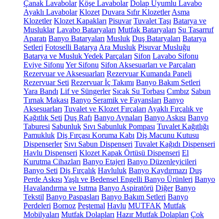
Çanak Lavabolar
Köşe Lavabolar
Dolap Uyumlu Lavabo
Ayaklı Lavabolar
Klozet
Duvara Sıfır Klozetler
Asma
Klozetler
Klozet Kapakları
Pisuvar
Tuvalet Taşı
Batarya ve
Musluklar
Lavabo Bataryaları
Mutfak Bataryaları
Su Tasarruf
Aparatı
Banyo Bataryaları
Musluk
Duş Bataryaları
Batarya
Setleri
Fotoselli Batarya
Ara Musluk
Pisuvar Musluğu
Batarya ve Musluk Yedek Parçaları
Sifon
Lavabo Sifonu
Eviye Sifonu
Yer Sifonu
Sifon Aksesuarları ve Parçaları
Rezervuar ve Aksesuarları
Rezervuar Kumanda Paneli
Rezervuar Seti
Rezervuar İç Takımı
Banyo Bakım Setleri
Yara Bandı
Lif ve Süngerler
Sıcak Su Torbası
Cımbız
Sabun
Tırnak Makası
Banyo Seramik ve Fayansları
Banyo
Aksesuarları
Tuvalet ve Klozet Fırçaları
Ayaklı Fırçalık ve
Kağıtlık Seti
Duş Rafı
Banyo Aynaları
Banyo Askısı
Banyo
Taburesi
Sabunluk
Sıvı Sabunluk Pompası
Tuvalet Kağıtlığı
Pamukluk
Diş Fırçası Koruma Kabı
Diş Macunu Kutusu
Dispenserler
Sıvı Sabun Dispenseri
Tuvalet Kağıdı Dispenseri
Havlu Dispenseri
Klozet Kapak Örtüsü Dispenseri
El
Kurutma Cihazları
Banyo Etajeri
Banyo Düzenleyicileri
Banyo Seti
Diş Fırçalık
Havluluk
Banyo Kaydırmazı
Duş
Perde Askısı
Yaşlı ve Bedensel Engelli Banyo Ürünleri
Banyo
Havalandırma ve Isıtma
Banyo Aspiratörü
Diğer
Banyo
Tekstil
Banyo Paspasları
Banyo Bakım Setleri
Banyo
Perdeleri
Bornoz
Peştemal
Havlu
MUTFAK
Mutfak
Mobilyaları
Mutfak Dolapları
Hazır Mutfak Dolapları
Çok