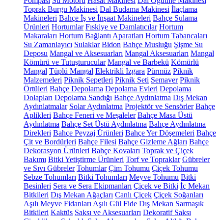
Pompası
Su Motoru
Hasat Makinesi
Dal Öğütme Makinesi
Toprak Burgu Makinesi
Dal Budama Makinesi
İlaçlama
Makineleri
Bahçe İş ve İnşaat Makineleri
Bahçe Sulama
Ürünleri
Hortumlar
Fıskiye ve Damlatıcılar
Hortum
Makaraları
Hortum Bağlantı Aparatları
Hortum Tabancaları
Su Zamanlayıcı
Sulaklar
Bidon
Bahçe Musluğu
Şişme Su
Deposu
Mangal ve Aksesuarları
Mangal Aksesuarları
Mangal
Kömürü ve Tutuşturucular
Mangal ve Barbekü
Kömürlü
Mangal
Tüplü Mangal
Elektrikli Izgara
Pürmüz
Piknik
Malzemeleri
Piknik Sepetleri
Piknik Seti
Semaver
Piknik
Örtüleri
Bahçe Depolama
Depolama Evleri
Depolama
Dolapları
Depolama Sandığı
Bahçe Aydınlatma
Dış Mekan
Aydınlatmalar
Solar Aydınlatma
Projektör ve Sensörler
Bahçe
Aplikleri
Bahçe Feneri ve Meşaleler
Bahçe Masa Üstü
Aydınlatma
Bahçe Set Üstü Aydınlatma
Bahçe Aydınlatma
Direkleri
Bahçe Peyzaj Ürünleri
Bahçe Yer Döşemeleri
Bahçe
Çit ve Bordürleri
Bahçe Filesi
Bahçe Gizleme Ağları
Bahçe
Dekorasyon Ürünleri
Bahçe Kovaları
Toprak ve Çiçek
Bakımı
Bitki Yetiştirme Ürünleri
Torf ve Topraklar
Gübreler
ve Sıvı Gübreler
Tohumlar
Çim Tohumu
Çiçek Tohumu
Sebze Tohumları
Bitki Tohumları
Meyve Tohumu
Bitki
Besinleri
Sera ve Sera Ekipmanları
Çiçek ve Bitki
İç Mekan
Bitkileri
Dış Mekan Ağaçları
Canlı Çiçek
Çiçek Soğanları
Aşılı Meyve Fidanları
Aşılı Gül
Fide
Dış Mekan Sarmaşık
Bitkileri
Kaktüs
Saksı ve Aksesuarları
Dekoratif Saksı