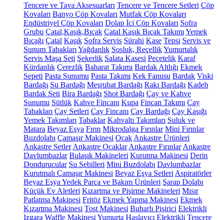
Tencere ve Tava Aksesuarları
Tencere ve Tencere Setleri
Çöp
Kovaları
Banyo Çöp Kovaları
Mutfak Çöp Kovaları
Endüstriyel Çöp Kovaları
Dolap İçi Çöp Kovaları
Sofra
Grubu
Çatal,Kaşık,Bıçak
Çatal Kaşık Bıçak Takımı
Yemek
Bıçağı
Çatal
Kaşık
Sofra Servis
Sürahi
Kase
Tepsi
Servis ve
Sunum Tabakları
Yağdanlık
Sosluk, Reçellik
Yumurtalık
Servis Maşa Seti
Şekerlik
Salata Kasesi
Peçetelik
Karaf
Kürdanlık
Çerezlik
Baharat Takımı
Bardak Altlığı
Ekmek
Sepeti
Pasta Sunumu
Pasta Takımı
Kek Fanusu
Bardak
Viski
Bardağı
Su Bardağı
Meşrubat Bardağı
Rakı Bardağı
Kadeh
Bardak Seti
Bira Bardağı
Shot Bardağı
Çay ve Kahve
Sunumu
Sütlük
Kahve Fincanı
Kupa
Fincan Takımı
Çay
Tabakları
Çay Setleri
Çay Fincanı
Çay Bardağı
Çay Kaşığı
Yemek Takımları
Tabaklar
Kahvaltı Takımları
Suluk ve
Matara
Beyaz Eşya
Fırın
Mikrodalga Fırınlar
Mini Fırınlar
Buzdolabı
Çamaşır Makinesi
Ocak
Ankastre Ürünleri
Ankastre Setler
Ankastre Ocaklar
Ankastre Fırınlar
Ankastre
Davlumbazlar
Bulaşık Makineleri
Kurutma Makinesi
Derin
Dondurucular
Su Sebilleri
Mini Buzdolabı
Davlumbazlar
Kurutmalı Çamaşır Makinesi
Beyaz Eşya Setleri
Aspiratörler
Beyaz Eşya Yedek Parça ve Bakım Ürünleri
Şarap Dolabı
Küçük Ev Aletleri
Kızartma ve Pişirme Makineleri
Mısır
Patlatma Makinesi
Fritöz
Ekmek Yapma Makinesi
Ekmek
Kızartma Makinesi
Tost Makinesi
Buharlı Pişirici
Elektrikli
Izgara
Waffle Makinesi
Yumurta Haşlayıcı
Elektrikli Tencere