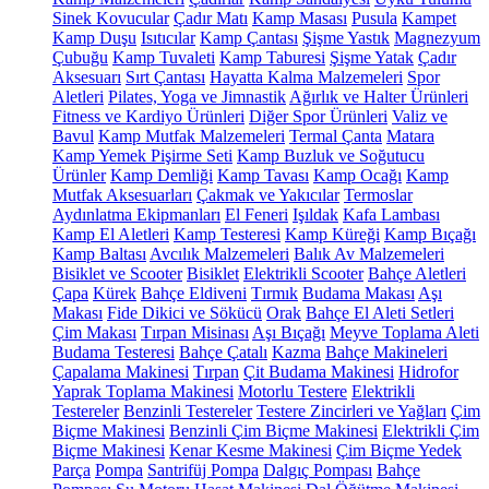
Sinek Kovucular
Çadır Matı
Kamp Masası
Pusula
Kampet
Kamp Duşu
Isıtıcılar
Kamp Çantası
Şişme Yastık
Magnezyum
Çubuğu
Kamp Tuvaleti
Kamp Taburesi
Şişme Yatak
Çadır
Aksesuarı
Sırt Çantası
Hayatta Kalma Malzemeleri
Spor
Aletleri
Pilates, Yoga ve Jimnastik
Ağırlık ve Halter Ürünleri
Fitness ve Kardiyo Ürünleri
Diğer Spor Ürünleri
Valiz ve
Bavul
Kamp Mutfak Malzemeleri
Termal Çanta
Matara
Kamp Yemek Pişirme Seti
Kamp Buzluk ve Soğutucu
Ürünler
Kamp Demliği
Kamp Tavası
Kamp Ocağı
Kamp
Mutfak Aksesuarları
Çakmak ve Yakıcılar
Termoslar
Aydınlatma Ekipmanları
El Feneri
Işıldak
Kafa Lambası
Kamp El Aletleri
Kamp Testeresi
Kamp Küreği
Kamp Bıçağı
Kamp Baltası
Avcılık Malzemeleri
Balık Av Malzemeleri
Bisiklet ve Scooter
Bisiklet
Elektrikli Scooter
Bahçe Aletleri
Çapa
Kürek
Bahçe Eldiveni
Tırmık
Budama Makası
Aşı
Makası
Fide Dikici ve Sökücü
Orak
Bahçe El Aleti Setleri
Çim Makası
Tırpan Misinası
Aşı Bıçağı
Meyve Toplama Aleti
Budama Testeresi
Bahçe Çatalı
Kazma
Bahçe Makineleri
Çapalama Makinesi
Tırpan
Çit Budama Makinesi
Hidrofor
Yaprak Toplama Makinesi
Motorlu Testere
Elektrikli
Testereler
Benzinli Testereler
Testere Zincirleri ve Yağları
Çim
Biçme Makinesi
Benzinli Çim Biçme Makinesi
Elektrikli Çim
Biçme Makinesi
Kenar Kesme Makinesi
Çim Biçme Yedek
Parça
Pompa
Santrifüj Pompa
Dalgıç Pompası
Bahçe