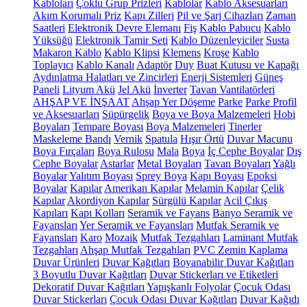
Kabloları
Çoklu Grup Prizleri
Kablolar
Kablo Aksesuarları
Akım Korumalı Priz
Kapı Zilleri
Pil ve Şarj Cihazları
Zaman
Saatleri
Elektronik Devre Elemanı
Fiş
Kablo Pabucu
Kablo
Yüksüğü
Elektronik Tamir Seti
Kablo Düzenleyiciler
Susta
Makaron Kablo
Kablo Klipsi
Klemens
Kroşe
Kablo
Toplayıcı
Kablo Kanalı
Adaptör
Duy
Buat Kutusu ve Kapağı
Aydınlatma Halatları ve Zincirleri
Enerji Sistemleri
Güneş
Paneli
Lityum Akü
Jel Akü
İnverter
Tavan Vantilatörleri
AHŞAP VE İNŞAAT
Ahşap Yer Döşeme
Parke
Parke Profil
ve Aksesuarları
Süpürgelik
Boya ve Boya Malzemeleri
Hobi
Boyaları
Tempare Boyası
Boya Malzemeleri
Tinerler
Maskeleme Bandı
Vernik
Spatula
Hışır Örtü
Duvar Macunu
Boya Fırçaları
Boya Rulosu
Mala
Boya
İç Cephe Boyalar
Dış
Cephe Boyalar
Astarlar
Metal Boyaları
Tavan Boyaları
Yağlı
Boyalar
Yalıtım Boyası
Sprey Boya
Kapı Boyası
Epoksi
Boyalar
Kapılar
Amerikan Kapılar
Melamin Kapılar
Çelik
Kapılar
Akordiyon Kapılar
Sürgülü Kapılar
Acil Çıkış
Kapıları
Kapı Kolları
Seramik ve Fayans
Banyo Seramik ve
Fayansları
Yer Seramik ve Fayansları
Mutfak Seramik ve
Fayansları
Karo
Mozaik
Mutfak Tezgahları
Laminant Mutfak
Tezgahları
Ahşap Mutfak Tezgahları
PVC Zemin Kaplama
Duvar Ürünleri
Duvar Kağıtları
Boyanabilir Duvar Kağıtları
3 Boyutlu Duvar Kağıtları
Duvar Stickerları ve Etiketleri
Dekoratif Duvar Kağıtları
Yapışkanlı Folyolar
Çocuk Odası
Duvar Stickerları
Çocuk Odası Duvar Kağıtları
Duvar Kağıdı