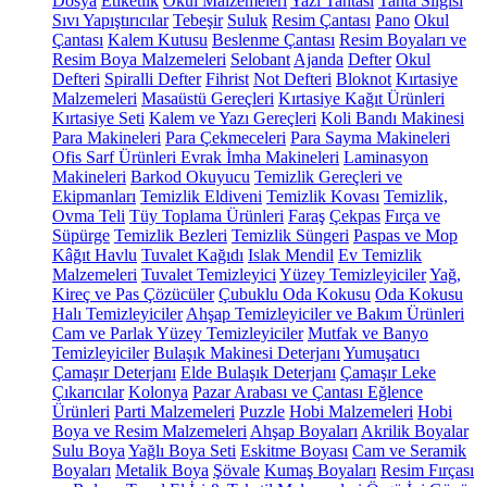
Dosya
Etiketlik
Okul Malzemeleri
Yazı Tahtası
Tahta Silgisi
Sıvı Yapıştırıcılar
Tebeşir
Suluk
Resim Çantası
Pano
Okul
Çantası
Kalem Kutusu
Beslenme Çantası
Resim Boyaları ve
Resim Boya Malzemeleri
Selobant
Ajanda
Defter
Okul
Defteri
Spiralli Defter
Fihrist
Not Defteri
Bloknot
Kırtasiye
Malzemeleri
Masaüstü Gereçleri
Kırtasiye Kağıt Ürünleri
Kırtasiye Seti
Kalem ve Yazı Gereçleri
Koli Bandı Makinesi
Para Makineleri
Para Çekmeceleri
Para Sayma Makineleri
Ofis Sarf Ürünleri
Evrak İmha Makineleri
Laminasyon
Makineleri
Barkod Okuyucu
Temizlik Gereçleri ve
Ekipmanları
Temizlik Eldiveni
Temizlik Kovası
Temizlik,
Ovma Teli
Tüy Toplama Ürünleri
Faraş
Çekpas
Fırça ve
Süpürge
Temizlik Bezleri
Temizlik Süngeri
Paspas ve Mop
Kâğıt Havlu
Tuvalet Kağıdı
Islak Mendil
Ev Temizlik
Malzemeleri
Tuvalet Temizleyici
Yüzey Temizleyiciler
Yağ,
Kireç ve Pas Çözücüler
Çubuklu Oda Kokusu
Oda Kokusu
Halı Temizleyiciler
Ahşap Temizleyiciler ve Bakım Ürünleri
Cam ve Parlak Yüzey Temizleyiciler
Mutfak ve Banyo
Temizleyiciler
Bulaşık Makinesi Deterjanı
Yumuşatıcı
Çamaşır Deterjanı
Elde Bulaşık Deterjanı
Çamaşır Leke
Çıkarıcılar
Kolonya
Pazar Arabası ve Çantası
Eğlence
Ürünleri
Parti Malzemeleri
Puzzle
Hobi Malzemeleri
Hobi
Boya ve Resim Malzemeleri
Ahşap Boyaları
Akrilik Boyalar
Sulu Boya
Yağlı Boya Seti
Eskitme Boyası
Cam ve Seramik
Boyaları
Metalik Boya
Şövale
Kumaş Boyaları
Resim Fırçası