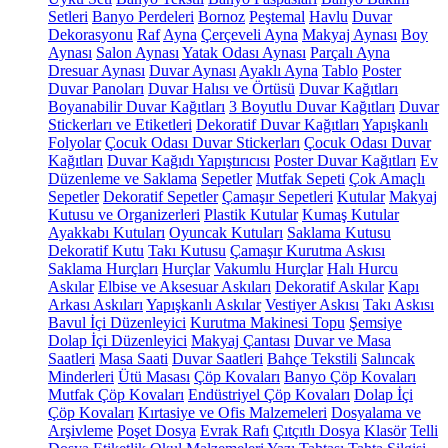
Setleri
Banyo Perdeleri
Bornoz
Peştemal
Havlu
Duvar
Dekorasyonu
Raf
Ayna
Çerçeveli Ayna
Makyaj Aynası
Boy
Aynası
Salon Aynası
Yatak Odası Aynası
Parçalı Ayna
Dresuar Aynası
Duvar Aynası
Ayaklı Ayna
Tablo
Poster
Duvar Panoları
Duvar Halısı ve Örtüsü
Duvar Kağıtları
Boyanabilir Duvar Kağıtları
3 Boyutlu Duvar Kağıtları
Duvar
Stickerları ve Etiketleri
Dekoratif Duvar Kağıtları
Yapışkanlı
Folyolar
Çocuk Odası Duvar Stickerları
Çocuk Odası Duvar
Kağıtları
Duvar Kağıdı Yapıştırıcısı
Poster Duvar Kağıtları
Ev
Düzenleme ve Saklama
Sepetler
Mutfak Sepeti
Çok Amaçlı
Sepetler
Dekoratif Sepetler
Çamaşır Sepetleri
Kutular
Makyaj
Kutusu ve Organizerleri
Plastik Kutular
Kumaş Kutular
Ayakkabı Kutuları
Oyuncak Kutuları
Saklama Kutusu
Dekoratif Kutu
Takı Kutusu
Çamaşır Kurutma Askısı
Saklama Hurçları
Hurçlar
Vakumlu Hurçlar
Halı Hurcu
Askılar
Elbise ve Aksesuar Askıları
Dekoratif Askılar
Kapı
Arkası Askıları
Yapışkanlı Askılar
Vestiyer Askısı
Takı Askısı
Bavul İçi Düzenleyici
Kurutma Makinesi Topu
Şemsiye
Dolap İçi Düzenleyici
Makyaj Çantası
Duvar ve Masa
Saatleri
Masa Saati
Duvar Saatleri
Bahçe Tekstili
Salıncak
Minderleri
Ütü Masası
Çöp Kovaları
Banyo Çöp Kovaları
Mutfak Çöp Kovaları
Endüstriyel Çöp Kovaları
Dolap İçi
Çöp Kovaları
Kırtasiye ve Ofis Malzemeleri
Dosyalama ve
Arşivleme
Poşet Dosya
Evrak Rafı
Çıtçıtlı Dosya
Klasör
Telli