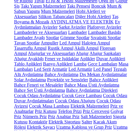
ve Rulosu
Tuval
El İşi & Tekstil Malzemeleri
Örgü İpi
Güpür
Şiş
Takı Yapım Malzemeleri
Takı Pensesi
Boncuk
Mum &
Sabun Yapımı
Mum Malzemeleri
Hobi Aletleri ve
Aksesuarları
Silikon Tabancaları
Diğer Hobi Aletleri
Taş
Boyama & Mozaik
AYDINLATMA VE ELEKTRİK
Ev
Aydınlatmaları
Avizeler
Sarkıt Avizeler
Plafonyer Avizeler
Lambaderler ve Aksesuarları
Lambader
Lambader Başlığı
Lambader Ayağı
Spotlar
Gömme Spotlar
Sıvaüstü Spotlar
Tavan Spotlar
Ampuller
Led Ampul
Halojen Ampul
Tasarruflu Ampul
Rustik Ampul
Akıllı Ampul
Floresan
Ampul
Abajurlar ve Aksesuarları
Abajur
Abajur Şapkaları
Abajur Ayaklığı
Fener ve Işıldaklar
Aplikler
Duvar Aplikleri
Tablo Aplikleri
Banyo Aplikleri
Lamba
Gece Lambaları
Masa
Lambaları
Led Şerit
Armatür
Led Armatür
Led Panel
Tezgah
Altı Aydınlatma
Bahçe Aydınlatma
Dış Mekan Aydınlatmalar
Solar Aydınlatma
Projektör ve Sensörler
Bahçe Aplikleri
Bahçe Feneri ve Meşaleler
Bahçe Masa Üstü Aydınlatma
Bahçe Set Üstü Aydınlatma
Bahçe Aydınlatma Direkleri
Çocuk Odası Aydınlatma
Çocuk Gece Lambası
Çocuk Odası
Duvar Aydınlatmaları
Çocuk Odası Abajuru
Çocuk Odası
Avizesi
Çocuk Masa Lambası
Elektrik Malzemeleri
Priz ve
Anahtarlar
Priz Kutusu
Telefon Prizi
Priz Çerçevesi
Golyat
Priz
Nümeris Priz
Priz
Anahtar Priz
Şalt Malzemeleri
Sigorta
Kutusu
Kontaktör
Elektrik Sigortası
Şalter
Kaçak Akım
Rölesi
Elektrik Sayacı
Uzatma Kablosu ve Grup Priz
Uzatma