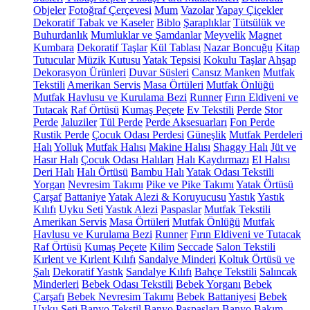
Objeler
Fotoğraf Çerçevesi
Mum
Vazolar
Yapay Çiçekler
Dekoratif Tabak ve Kaseler
Biblo
Şaraplıklar
Tütsülük ve
Buhurdanlık
Mumluklar ve Şamdanlar
Meyvelik
Magnet
Kumbara
Dekoratif Taşlar
Kül Tablası
Nazar Boncuğu
Kitap
Tutucular
Müzik Kutusu
Yatak Tepsisi
Kokulu Taşlar
Ahşap
Dekorasyon Ürünleri
Duvar Süsleri
Cansız Manken
Mutfak
Tekstili
Amerikan Servis
Masa Örtüleri
Mutfak Önlüğü
Mutfak Havlusu ve Kurulama Bezi
Runner
Fırın Eldiveni ve
Tutacak
Raf Örtüsü
Kumaş Peçete
Ev Tekstili
Perde
Stor
Perde
Jaluziler
Tül Perde
Perde Aksesuarları
Fon Perde
Rustik Perde
Çocuk Odası Perdesi
Güneşlik
Mutfak Perdeleri
Halı
Yolluk
Mutfak Halısı
Makine Halısı
Shaggy Halı
Jüt ve
Hasır Halı
Çocuk Odası Halıları
Halı Kaydırmazı
El Halısı
Deri Halı
Halı Örtüsü
Bambu Halı
Yatak Odası Tekstili
Yorgan
Nevresim Takımı
Pike ve Pike Takımı
Yatak Örtüsü
Çarşaf
Battaniye
Yatak Alezi & Koruyucusu
Yastık
Yastık
Kılıfı
Uyku Seti
Yastık Alezi
Paspaslar
Mutfak Tekstili
Amerikan Servis
Masa Örtüleri
Mutfak Önlüğü
Mutfak
Havlusu ve Kurulama Bezi
Runner
Fırın Eldiveni ve Tutacak
Raf Örtüsü
Kumaş Peçete
Kilim
Seccade
Salon Tekstili
Kırlent ve Kırlent Kılıfı
Sandalye Minderi
Koltuk Örtüsü ve
Şalı
Dekoratif Yastık
Sandalye Kılıfı
Bahçe Tekstili
Salıncak
Minderleri
Bebek Odası Tekstili
Bebek Yorganı
Bebek
Çarşafı
Bebek Nevresim Takımı
Bebek Battaniyesi
Bebek
Uyku Seti
Banyo Tekstil
Banyo Paspasları
Banyo Bakım