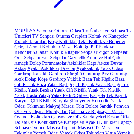
MOBİLYA
Salon ve Oturma Odası
TV Ünitesi ve Sehpası
Tv
Üniteleri
TV Sehpası
Oturma Grupları
Koltuk ve Kanepeler
Koltuk Takımları
Köşe Koltuklar
Tekli Koltuk ve Berjerler
Çekyat
Armut Koltuklar
Masaj Koltuğu
Puf
Bank ve
Benchler
Sallanan Koltuk
Kitaplık
Sehpalar
Zigon Sehpalar
Orta Sehpalar
Yan Sehpalar
Gazetelik
Antre ve Hol
Çok
Amaçlı Dolap
Portmantolar
Askılıklar
Kapı Askısı
Duvar
Askısı
Ayaklı Askılıklar
Dresuar
Ayakkabılık
Yatak Odası
Gardırop
Kapaklı Gardırop
Sürgülü Gardırop
Bez Gardırop
Açık Dolap
Köşe Gardırop
Yüklük
Baza
Tek Kişilik Baza
Çift Kişilik Baza
Yatak Başlığı
Çift Kişilik Yatak Başlığı
Tek
Kişilik Yatak Başlığı
Yatak
Çift Kişilik Yatak
Tek Kişilik
Yatak
Hasta Yatağı
Yatak Pedi & Şiltesi
Karyola
Tek Kişilik
Karyola
Çift Kişilik Karyola
Şifonyerler
Komodin
Yatak
Odası Takımları
Makyaj Masası
Takı Dolabı
Sandık
Paravan
Ofis ve Çalışma Mobilyaları
Çalışma ve Bilgisayar Masası
Oyuncu Koltukları
Çalışma ve Ofis Sandalyeleri
Keson
Ofis
Dolabı
Ofis Koltukları ve Kanepeleri
Ayaklı Küllükler
Laptop
Sehpası
Oyuncu Masası
Toplantı Masası
Ofis Masası ve
Takımları
Yemek Odası
Yemek Odası Takımları
Vitrin
Yemek