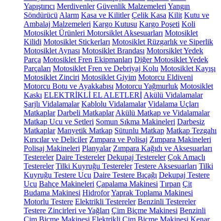
Yapıştırıcı
Merdivenler
Güvenlik Malzemeleri
Yangın
Söndürücü
Alarm
Kasa ve Kilitler
Çelik Kasa
Kilit
Kutu ve
Ambalaj Malzemeleri
Kargo Kutusu
Kargo Poşeti
Koli
Motosiklet Ürünleri
Motorsiklet Aksesuarları
Motosiklet
Kilidi
Motosiklet Stickerları
Motosiklet Rüzgarlık ve Siperlik
Motosiklet Aynası
Motosiklet Brandası
Motorsiklet Yedek
Parça
Motosiklet Fren Ekipmanları
Diğer Motosiklet Yedek
Parçaları
Motosiklet Fren ve Debriyaj Kolu
Motosiklet Kayışı
Motosiklet Zinciri
Motosiklet Giyim
Motorcu Eldiveni
Motorcu Botu ve Ayakkabısı
Motorcu Yağmurluk
Motosiklet
Kaskı
ELEKTRİKLİ EL ALETLERİ
Akülü Vidalamalar
Şarjlı Vidalamalar
Kablolu Vidalamalar
Vidalama Uçları
Matkaplar
Darbeli Matkaplar
Akülü Matkap ve Vidalamalar
Matkap Ucu ve Setleri
Somun Sıkma Makineleri
Darbesiz
Matkaplar
Manyetik Matkap
Sütunlu Matkap
Matkap Tezgahı
Kırıcılar ve Deliciler
Zımpara ve Polisaj
Zımpara Makineleri
Polisaj Makineleri
Planyalar
Zımpara Kağıdı ve Aksesuarları
Testereler
Daire Testereler
Dekupaj Testereler
Çok Amaçlı
Testereler
Tilki Kuyruğu Testereler
Testere Aksesuarları
Tilki
Kuyruğu Testere Ucu
Daire Testere Bıçağı
Dekupaj Testere
Ucu
Bahçe Makineleri
Çapalama Makinesi
Tırpan
Çit
Budama Makinesi
Hidrofor
Yaprak Toplama Makinesi
Motorlu Testere
Elektrikli Testereler
Benzinli Testereler
Testere Zincirleri ve Yağları
Çim Biçme Makinesi
Benzinli
Çim Biçme Makinesi
Elektrikli Çim Biçme Makinesi
Kenar