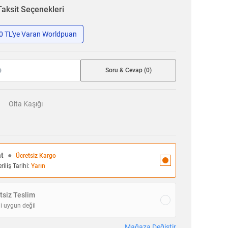
Taksit Seçenekleri
50 TL'ye Varan Worldpuan
Soru & Cevap (0)
Olta Kaşığı
at
●
Ücretsiz Kargo
iliş Tarihi:
Yarın
siz Teslim
i uygun değil
Mağaza Değiştir