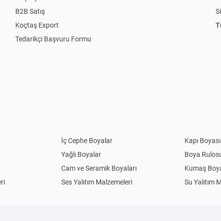
B2B Satış
S
Koçtaş Export
T
Tedarikçi Başvuru Formu
İç Cephe Boyalar
Kapı Boyası
Yağlı Boyalar
Boya Rulos
Cam ve Seramik Boyaları
Kumaş Boya
ri
Ses Yalıtım Malzemeleri
Su Yalıtım 
Anahtar Priz
Priz
Uzatma Kabloları
Abajur