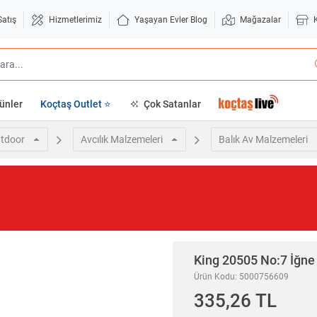
Satış
Hizmetlerimiz
Yaşayan Evler Blog
Mağazalar
ünler
Koçtaş Outlet ⭐
Çok Satanlar
tdoor
Avcılık Malzemeleri
Balık Av Malzemeleri
King 20505 No:7 İğne
Ürün Kodu: 5000756609
335,26 TL