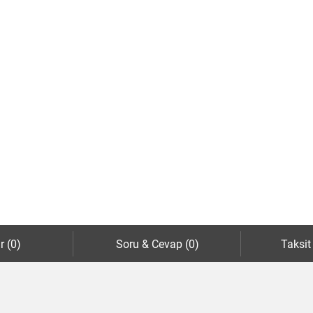
r (0)
Soru & Cevap (0)
Taksit