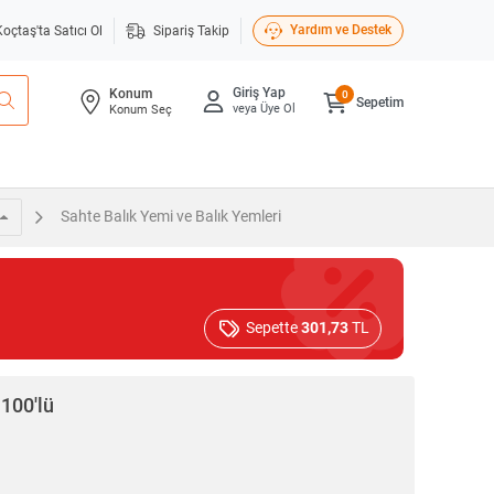
Yardım ve Destek
Koçtaş'ta Satıcı Ol
Sipariş Takip
Giriş Yap
Konum
0
Sepetim
veya Üye Ol
Konum Seç
Sahte Balık Yemi ve Balık Yemleri
Sepette
301,73
TL
 100'lü