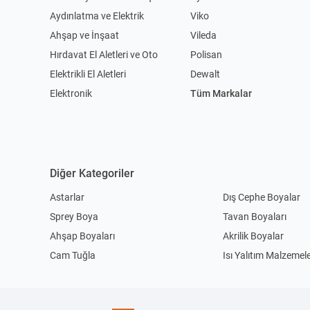
Aydınlatma ve Elektrik
Viko
Ahşap ve İnşaat
Vileda
Hırdavat El Aletleri ve Oto
Polisan
Elektrikli El Aletleri
Dewalt
Elektronik
Tüm Markalar
Diğer Kategoriler
Astarlar
Dış Cephe Boyalar
Sprey Boya
Tavan Boyaları
Ahşap Boyaları
Akrilik Boyalar
Cam Tuğla
Isı Yalıtım Malzemele
Seramik Yapıştırıcılar
Kablo Kanalı
Çoklu Grup Prizleri
Kablolar