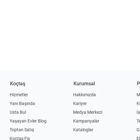
Koçtaş
Kurumsal
P
Hizmetler
Hakkımızda
M
Yanı Başında
Kariyer
K
Usta Bul
Medya Merkezi
İ
Yaşayan Evler Blog
Kampanyalar
T
Toptan Satış
Kataloglar
Gi
Koçtaş Fix
Et