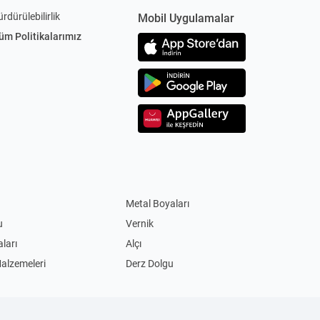
ürdürülebilirlik
Mobil Uygulamalar
üm Politikalarımız
Metal Boyaları
u
Vernik
ları
Alçı
Malzemeleri
Derz Dolgu
Akım Korumalı Priz
Led Ampul