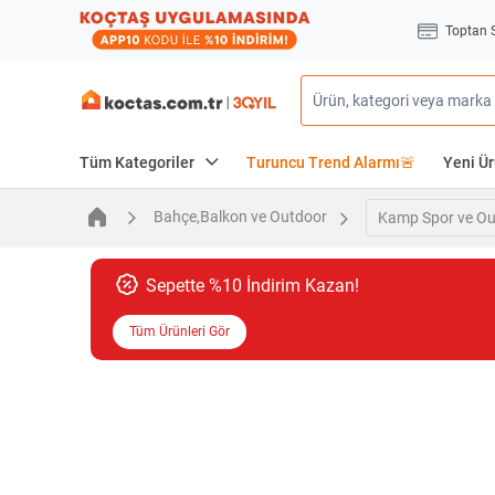
Toptan 
Tüm Kategoriler
Turuncu Trend Alarmı🚨
Yeni Ür
Bahçe,Balkon ve Outdoor
Kamp Spor ve Ou
Sepette %10 İndirim Kazan!
Tüm Ürünleri Gör