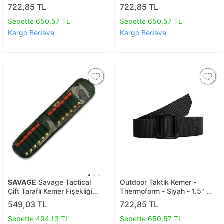
Mm 130 Cm
Mm 120 Cm
722,85 TL
722,85 TL
Sepette 650,57 TL
Sepette 650,57 TL
Kargo Bedava
Kargo Bedava
SAVAGE
Savage Tactical
Outdoor Taktik Kemer -
Çift Taraflı Kemer Fişekliği
Thermoform - Siyah - 1.5" 38
Kamuflaj (dr.001)
Mm 140 Cm
549,03 TL
722,85 TL
Sepette 494,13 TL
Sepette 650,57 TL