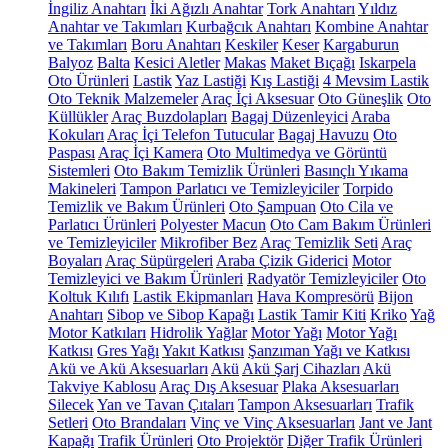
İngiliz Anahtarı
İki Ağızlı Anahtar
Tork Anahtarı
Yıldız
Anahtar ve Takımları
Kurbağcık Anahtarı
Kombine Anahtar
ve Takımları
Boru Anahtarı
Keskiler
Keser
Kargaburun
Balyoz
Balta
Kesici Aletler
Makas
Maket Bıçağı
Iskarpela
Oto Ürünleri
Lastik
Yaz Lastiği
Kış Lastiği
4 Mevsim Lastik
Oto Teknik Malzemeler
Araç İçi Aksesuar
Oto Güneşlik
Oto
Küllükler
Araç Buzdolapları
Bagaj Düzenleyici
Araba
Kokuları
Araç İçi Telefon Tutucular
Bagaj Havuzu
Oto
Paspası
Araç İçi Kamera
Oto Multimedya ve Görüntü
Sistemleri
Oto Bakım Temizlik Ürünleri
Basınçlı Yıkama
Makineleri
Tampon Parlatıcı ve Temizleyiciler
Torpido
Temizlik ve Bakım Ürünleri
Oto Şampuan
Oto Cila ve
Parlatıcı Ürünleri
Polyester Macun
Oto Cam Bakım Ürünleri
ve Temizleyiciler
Mikrofiber Bez
Araç Temizlik Seti
Araç
Boyaları
Araç Süpürgeleri
Araba Çizik Giderici
Motor
Temizleyici ve Bakım Ürünleri
Radyatör Temizleyiciler
Oto
Koltuk Kılıfı
Lastik Ekipmanları
Hava Kompresörü
Bijon
Anahtarı
Sibop ve Sibop Kapağı
Lastik Tamir Kiti
Kriko
Yağ
Motor Katkıları
Hidrolik Yağlar
Motor Yağı
Motor Yağı
Katkısı
Gres Yağı
Yakıt Katkısı
Şanzıman Yağı ve Katkısı
Akü ve Akü Aksesuarları
Akü
Akü Şarj Cihazları
Akü
Takviye Kablosu
Araç Dış Aksesuar
Plaka Aksesuarları
Silecek
Yan ve Tavan Çıtaları
Tampon Aksesuarları
Trafik
Setleri
Oto Brandaları
Vinç ve Vinç Aksesuarları
Jant ve Jant
Kapağı
Trafik Ürünleri
Oto Projektör
Diğer Trafik Ürünleri