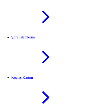
Şifre İşlemlerim
Koçtaş Kartım