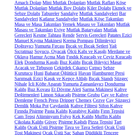
Amaçlı Dolap
Mini Mutfak Dolapları
Mutfak Rafları
Köşe
Mutfak Dolapları
Mutfak Boy Dolabı
Kiler Dolabı
Ekmek ve
Sebze Dolabı
Tabureler
Sandalye
Mutfak Sandalyeleri
Bar
Sandalyeleri
Katlanır Sandalyeler
Mutfak Köşe Takımları
Masa ve Masa Takımları
Yemek Masası ve Takımları
Mutfak
Masası ve Takımları
Eviye
Mutfak Bataryaları
Mutfak
Gereçleri
Kesme Tahtası
Rende
Servis Gereçleri
Patates Ezici
Manuel Kıyma Makinesi
Krema Pompası
Dilimleyici
Doğrayıcı
Yumurta Fırçası
Bıçak ve Bıçak Setleri
Yağ
Sıçratmaz
Soyucu, Oyacak
Ölçü Kabı ve Kaşığı
Merdane ve
Oklava
Hamur Açma Matı
Fındık Kıracağı ve Ceviz Kıracağı
Elek
Dondurma Kaşığı
Buz Kalıbı
Bıçak Bileyici Masat
Açacak ve Tirbuşon
Çekirdek Çıkarıcı
Çırpıcı
Sebze
Kurutucu
Huni
Baharat Öğütücü
Havan
Hamburger Presi
Sarımsak Ezici
Kaşık ve Kepçe Altlığı
Bıçak Standı
Süzgeç
Nihale
İçli Köfte Aparatı
Yumurta Zamanlayıcı
Dondurma
Kalıbı
Buz Kovası
Et Dövme Aleti
Sarma Makinesi
Kahve
Değirmenleri
Limon Sıkacağı
Pişirme Grubu
Çay ve Kahve
Demleme
French Press
Dripper
Chemex
Cezve
Çay Süzgeci
Demlik
Moka Pot
Çaydanlık
Kahve Filtresi
Sifon Kahve
Fırında Pişirme
Pasta Kalıbı
Kurabiye Kalıbı
Fırın Tepsisi
Cam Tepsi
Alüminyum Folyo
Kek Kalıbı
Muffin Kalıbı
Çikolata Kalıbı
Güveç
Pişirme Kağıdı
Pizza Tepsisi
Tart
Kalıbı
Ocak Üstü Pişirme
Tava ve Tava Setleri
Ocak Üstü
Tost Makinesi
Ocak Üstü Sac
Sahan
Düdüklü Tencere