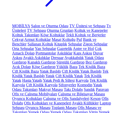
MOBİLYA
Salon ve Oturma Odası
TV Ünitesi ve Sehpası
Tv
Üniteleri
TV Sehpası
Oturma Grupları
Koltuk ve Kanepeler
Koltuk Takımları
Köşe Koltuklar
Tekli Koltuk ve Berjerler
Çekyat
Armut Koltuklar
Masaj Koltuğu
Puf
Bank ve
Benchler
Sallanan Koltuk
Kitaplık
Sehpalar
Zigon Sehpalar
Orta Sehpalar
Yan Sehpalar
Gazetelik
Antre ve Hol
Çok
Amaçlı Dolap
Portmantolar
Askılıklar
Kapı Askısı
Duvar
Askısı
Ayaklı Askılıklar
Dresuar
Ayakkabılık
Yatak Odası
Gardırop
Kapaklı Gardırop
Sürgülü Gardırop
Bez Gardırop
Açık Dolap
Köşe Gardırop
Yüklük
Baza
Tek Kişilik Baza
Çift Kişilik Baza
Yatak Başlığı
Çift Kişilik Yatak Başlığı
Tek
Kişilik Yatak Başlığı
Yatak
Çift Kişilik Yatak
Tek Kişilik
Yatak
Hasta Yatağı
Yatak Pedi & Şiltesi
Karyola
Tek Kişilik
Karyola
Çift Kişilik Karyola
Şifonyerler
Komodin
Yatak
Odası Takımları
Makyaj Masası
Takı Dolabı
Sandık
Paravan
Ofis ve Çalışma Mobilyaları
Çalışma ve Bilgisayar Masası
Oyuncu Koltukları
Çalışma ve Ofis Sandalyeleri
Keson
Ofis
Dolabı
Ofis Koltukları ve Kanepeleri
Ayaklı Küllükler
Laptop
Sehpası
Oyuncu Masası
Toplantı Masası
Ofis Masası ve
Takımları
Yemek Odası
Yemek Odası Takımları
Vitrin
Yemek