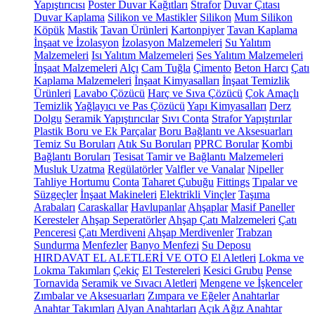
Yapıştırıcısı
Poster Duvar Kağıtları
Strafor
Duvar Çıtası
Duvar Kaplama
Silikon ve Mastikler
Silikon
Mum Silikon
Köpük
Mastik
Tavan Ürünleri
Kartonpiyer
Tavan Kaplama
İnşaat ve İzolasyon
İzolasyon Malzemeleri
Su Yalıtım
Malzemeleri
Isı Yalıtım Malzemeleri
Ses Yalıtım Malzemeleri
İnşaat Malzemeleri
Alçı
Cam Tuğla
Çimento
Beton Harcı
Çatı
Kaplama Malzemeleri
İnşaat Kimyasalları
İnşaat Temizlik
Ürünleri
Lavabo Çözücü
Harç ve Sıva Çözücü
Çok Amaçlı
Temizlik
Yağlayıcı ve Pas Çözücü
Yapı Kimyasalları
Derz
Dolgu
Seramik Yapıştırıcılar
Sıvı Conta
Strafor Yapıştırılar
Plastik Boru ve Ek Parçalar
Boru Bağlantı ve Aksesuarları
Temiz Su Boruları
Atık Su Boruları
PPRC Borular
Kombi
Bağlantı Boruları
Tesisat Tamir ve Bağlantı Malzemeleri
Musluk Uzatma
Regülatörler
Valfler ve Vanalar
Nipeller
Tahliye Hortumu
Conta
Taharet Çubuğu
Fittings
Tıpalar ve
Süzgeçler
İnşaat Makineleri
Elektrikli Vinçler
Taşıma
Arabaları
Caraskallar
Havlupanlar
Ahşaplar
Masif Paneller
Keresteler
Ahşap Seperatörler
Ahşap Çatı Malzemeleri
Çatı
Penceresi
Çatı Merdiveni
Ahşap Merdivenler
Trabzan
Sundurma
Menfezler
Banyo Menfezi
Su Deposu
HIRDAVAT EL ALETLERİ VE OTO
El Aletleri
Lokma ve
Lokma Takımları
Çekiç
El Testereleri
Kesici Grubu
Pense
Tornavida
Seramik ve Sıvacı Aletleri
Mengene ve İşkenceler
Zımbalar ve Aksesuarları
Zımpara ve Eğeler
Anahtarlar
Anahtar Takımları
Alyan Anahtarları
Açık Ağız Anahtar