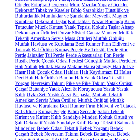
Objeler
Fotoğraf Çerçevesi
Mum
Vazolar
Yapay Çiçekler
Dekoratif Tabak ve Kaseler
Biblo
Şaraplıklar
Tütsülük ve
Buhurdanlık
Mumluklar ve Şamdanlar
Meyvelik
Magnet
Kumbara
Dekoratif Taşlar
Kül Tablası
Nazar Boncuğu
Kitap
Tutucular
Müzik Kutusu
Yatak Tepsisi
Kokulu Taşlar
Ahşap
Dekorasyon Ürünleri
Duvar Süsleri
Cansız Manken
Mutfak
Tekstili
Amerikan Servis
Masa Örtüleri
Mutfak Önlüğü
Mutfak Havlusu ve Kurulama Bezi
Runner
Fırın Eldiveni ve
Tutacak
Raf Örtüsü
Kumaş Peçete
Ev Tekstili
Perde
Stor
Perde
Jaluziler
Tül Perde
Perde Aksesuarları
Fon Perde
Rustik Perde
Çocuk Odası Perdesi
Güneşlik
Mutfak Perdeleri
Halı
Yolluk
Mutfak Halısı
Makine Halısı
Shaggy Halı
Jüt ve
Hasır Halı
Çocuk Odası Halıları
Halı Kaydırmazı
El Halısı
Deri Halı
Halı Örtüsü
Bambu Halı
Yatak Odası Tekstili
Yorgan
Nevresim Takımı
Pike ve Pike Takımı
Yatak Örtüsü
Çarşaf
Battaniye
Yatak Alezi & Koruyucusu
Yastık
Yastık
Kılıfı
Uyku Seti
Yastık Alezi
Paspaslar
Mutfak Tekstili
Amerikan Servis
Masa Örtüleri
Mutfak Önlüğü
Mutfak
Havlusu ve Kurulama Bezi
Runner
Fırın Eldiveni ve Tutacak
Raf Örtüsü
Kumaş Peçete
Kilim
Seccade
Salon Tekstili
Kırlent ve Kırlent Kılıfı
Sandalye Minderi
Koltuk Örtüsü ve
Şalı
Dekoratif Yastık
Sandalye Kılıfı
Bahçe Tekstili
Salıncak
Minderleri
Bebek Odası Tekstili
Bebek Yorganı
Bebek
Çarşafı
Bebek Nevresim Takımı
Bebek Battaniyesi
Bebek
Uyku Seti
Banyo Tekstil
Banyo Paspasları
Banyo Bakım