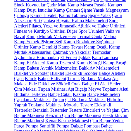
Sinek Kovucular
Çadır Matı
Kamp Masası
Pusula
Kampet
Kamp Duşu
Isıtıcılar
Kamp Çantası
Şişme Yastık
Magnezyum
Çubuğu
Kamp Tuvaleti
Kamp Taburesi
Şişme Yatak
Çadır
Aksesuarı
Sırt Çantası
Hayatta Kalma Malzemeleri
Spor
Aletleri
Pilates, Yoga ve Jimnastik
Ağırlık ve Halter Ürünleri
Fitness ve Kardiyo Ürünleri
Diğer Spor Ürünleri
Valiz ve
Bavul
Kamp Mutfak Malzemeleri
Termal Çanta
Matara
Kamp Yemek Pişirme Seti
Kamp Buzluk ve Soğutucu
Ürünler
Kamp Demliği
Kamp Tavası
Kamp Ocağı
Kamp
Mutfak Aksesuarları
Çakmak ve Yakıcılar
Termoslar
Aydınlatma Ekipmanları
El Feneri
Işıldak
Kafa Lambası
Kamp El Aletleri
Kamp Testeresi
Kamp Küreği
Kamp Bıçağı
Kamp Baltası
Avcılık Malzemeleri
Balık Av Malzemeleri
Bisiklet ve Scooter
Bisiklet
Elektrikli Scooter
Bahçe Aletleri
Çapa
Kürek
Bahçe Eldiveni
Tırmık
Budama Makası
Aşı
Makası
Fide Dikici ve Sökücü
Orak
Bahçe El Aleti Setleri
Çim Makası
Tırpan Misinası
Aşı Bıçağı
Meyve Toplama Aleti
Budama Testeresi
Bahçe Çatalı
Kazma
Bahçe Makineleri
Çapalama Makinesi
Tırpan
Çit Budama Makinesi
Hidrofor
Yaprak Toplama Makinesi
Motorlu Testere
Elektrikli
Testereler
Benzinli Testereler
Testere Zincirleri ve Yağları
Çim
Biçme Makinesi
Benzinli Çim Biçme Makinesi
Elektrikli Çim
Biçme Makinesi
Kenar Kesme Makinesi
Çim Biçme Yedek
Parça
Pompa
Santrifüj Pompa
Dalgıç Pompası
Bahçe