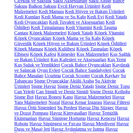
Çiçeklik ve Saksılık
Saksı Aksesuarları
Saksı Altlığı
Bahçe
Saksısı
Balkon Saksısı
Evcil Hayvan Ürünleri
Kedi
Malzemeleri
Kedi Maması
Kedi Hijyen ve Bakım Ürünleri
Kedi Kumları
Kedi Mama ve Su Kabı
Kedi Evi
Kedi Yatağı
Kedi Oyuncakları
Kedi Tuvaleti ve Aksesuarları
Kedi
Ödülleri
Kedi Tırmalaması
Kedi Vitamini
Kedi Taşıma
Çantası
Köpek Malzemeleri
Köpek Yatağı
Köpek Vitamini
Köpek Oyuncakları
Köpek Mama ve Su Kabı
Köpek
Güvenlik
Köpek Hijyen ve Bakım Ürünleri
Köpek Ödülleri
Köpek Maması
Köpek Kulübesi
Köpek Tasmaları
Köpek
Elbisesi
Köpek Kafesi
Kümesler
Kuş Malzemeleri
Kuş Sağlık
ve Bakım Ürünleri
Kuş Kafesleri ve Aksesuarları
Kuş Yemi
Kuş Suluk ve Yemlikleri
Çocuk Bahçe Oyuncakları
Kaydırak
ve Salıncak
Oyun Evleri
Çocuk Bahçe Sandalyeleri
Çocuk
Bahçe Masaları
Uçurtma
Çocuk Scooter
Çocuk Kaykay
Su
Tabancası
Şişme Oyuncaklar
Akülü Araba
Su Aktivite
Ürünleri
Şişme Havuz
Şişme Deniz Yatağı
Şişme Deniz Topu
Can Yeleği
Can Simidi ve Deniz Simidi
Şişme Deniz Kolluğu
Şişme Bot
Havuz Bonesi
Kano
Havuz Malzemeleri
Havuz
Yapı Malzemeleri
Nozul
Havuz Kenar Izgarası
Havuz Filtresi
Havuz Örtü Sistemleri
Su Perdesi
Havuz Dip Süzgeç
Havuz
ve Dozaj Pompası
Havuz Kimyasalları
Havuz Temizlik
Ekipmanları
Havuz Süpürge Hortumu
Havuz Kepçesi
Havuz
Robotu
Havuz Süpürgesi ve Fırçası
Havuz Merdiveni
Havuz
Duşu ve Masaj Jeti
Havuz Aydınlatma ve Isıtma
Havuz