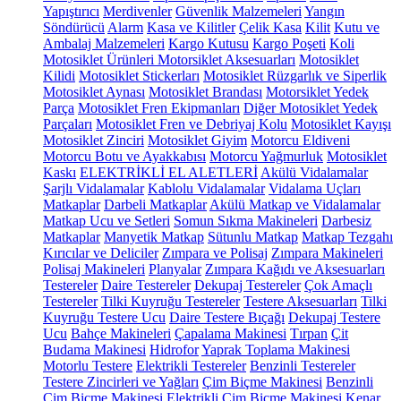
Yapıştırıcı
Merdivenler
Güvenlik Malzemeleri
Yangın
Söndürücü
Alarm
Kasa ve Kilitler
Çelik Kasa
Kilit
Kutu ve
Ambalaj Malzemeleri
Kargo Kutusu
Kargo Poşeti
Koli
Motosiklet Ürünleri
Motorsiklet Aksesuarları
Motosiklet
Kilidi
Motosiklet Stickerları
Motosiklet Rüzgarlık ve Siperlik
Motosiklet Aynası
Motosiklet Brandası
Motorsiklet Yedek
Parça
Motosiklet Fren Ekipmanları
Diğer Motosiklet Yedek
Parçaları
Motosiklet Fren ve Debriyaj Kolu
Motosiklet Kayışı
Motosiklet Zinciri
Motosiklet Giyim
Motorcu Eldiveni
Motorcu Botu ve Ayakkabısı
Motorcu Yağmurluk
Motosiklet
Kaskı
ELEKTRİKLİ EL ALETLERİ
Akülü Vidalamalar
Şarjlı Vidalamalar
Kablolu Vidalamalar
Vidalama Uçları
Matkaplar
Darbeli Matkaplar
Akülü Matkap ve Vidalamalar
Matkap Ucu ve Setleri
Somun Sıkma Makineleri
Darbesiz
Matkaplar
Manyetik Matkap
Sütunlu Matkap
Matkap Tezgahı
Kırıcılar ve Deliciler
Zımpara ve Polisaj
Zımpara Makineleri
Polisaj Makineleri
Planyalar
Zımpara Kağıdı ve Aksesuarları
Testereler
Daire Testereler
Dekupaj Testereler
Çok Amaçlı
Testereler
Tilki Kuyruğu Testereler
Testere Aksesuarları
Tilki
Kuyruğu Testere Ucu
Daire Testere Bıçağı
Dekupaj Testere
Ucu
Bahçe Makineleri
Çapalama Makinesi
Tırpan
Çit
Budama Makinesi
Hidrofor
Yaprak Toplama Makinesi
Motorlu Testere
Elektrikli Testereler
Benzinli Testereler
Testere Zincirleri ve Yağları
Çim Biçme Makinesi
Benzinli
Çim Biçme Makinesi
Elektrikli Çim Biçme Makinesi
Kenar