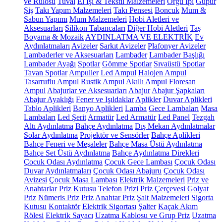
ve Rulosu
Tuval
El İşi & Tekstil Malzemeleri
Örgü İpi
Güpür
Şiş
Takı Yapım Malzemeleri
Takı Pensesi
Boncuk
Mum &
Sabun Yapımı
Mum Malzemeleri
Hobi Aletleri ve
Aksesuarları
Silikon Tabancaları
Diğer Hobi Aletleri
Taş
Boyama & Mozaik
AYDINLATMA VE ELEKTRİK
Ev
Aydınlatmaları
Avizeler
Sarkıt Avizeler
Plafonyer Avizeler
Lambaderler ve Aksesuarları
Lambader
Lambader Başlığı
Lambader Ayağı
Spotlar
Gömme Spotlar
Sıvaüstü Spotlar
Tavan Spotlar
Ampuller
Led Ampul
Halojen Ampul
Tasarruflu Ampul
Rustik Ampul
Akıllı Ampul
Floresan
Ampul
Abajurlar ve Aksesuarları
Abajur
Abajur Şapkaları
Abajur Ayaklığı
Fener ve Işıldaklar
Aplikler
Duvar Aplikleri
Tablo Aplikleri
Banyo Aplikleri
Lamba
Gece Lambaları
Masa
Lambaları
Led Şerit
Armatür
Led Armatür
Led Panel
Tezgah
Altı Aydınlatma
Bahçe Aydınlatma
Dış Mekan Aydınlatmalar
Solar Aydınlatma
Projektör ve Sensörler
Bahçe Aplikleri
Bahçe Feneri ve Meşaleler
Bahçe Masa Üstü Aydınlatma
Bahçe Set Üstü Aydınlatma
Bahçe Aydınlatma Direkleri
Çocuk Odası Aydınlatma
Çocuk Gece Lambası
Çocuk Odası
Duvar Aydınlatmaları
Çocuk Odası Abajuru
Çocuk Odası
Avizesi
Çocuk Masa Lambası
Elektrik Malzemeleri
Priz ve
Anahtarlar
Priz Kutusu
Telefon Prizi
Priz Çerçevesi
Golyat
Priz
Nümeris Priz
Priz
Anahtar Priz
Şalt Malzemeleri
Sigorta
Kutusu
Kontaktör
Elektrik Sigortası
Şalter
Kaçak Akım
Rölesi
Elektrik Sayacı
Uzatma Kablosu ve Grup Priz
Uzatma