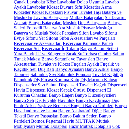
Çanak Lavabolar
Köşe Lavabolar
Dolap Uyumlu Lavabo
Ayaklı Lavabolar
Klozet
Duvara Sıfır Klozetler
Asma
Klozetler
Klozet Kapakları
Pisuvar
Tuvalet Taşı
Batarya ve
Musluklar
Lavabo Bataryaları
Mutfak Bataryaları
Su Tasarruf
Aparatı
Banyo Bataryaları
Musluk
Duş Bataryaları
Batarya
Setleri
Fotoselli Batarya
Ara Musluk
Pisuvar Musluğu
Batarya ve Musluk Yedek Parçaları
Sifon
Lavabo Sifonu
Eviye Sifonu
Yer Sifonu
Sifon Aksesuarları ve Parçaları
Rezervuar ve Aksesuarları
Rezervuar Kumanda Paneli
Rezervuar Seti
Rezervuar İç Takımı
Banyo Bakım Setleri
Yara Bandı
Lif ve Süngerler
Sıcak Su Torbası
Cımbız
Sabun
Tırnak Makası
Banyo Seramik ve Fayansları
Banyo
Aksesuarları
Tuvalet ve Klozet Fırçaları
Ayaklı Fırçalık ve
Kağıtlık Seti
Duş Rafı
Banyo Aynaları
Banyo Askısı
Banyo
Taburesi
Sabunluk
Sıvı Sabunluk Pompası
Tuvalet Kağıtlığı
Pamukluk
Diş Fırçası Koruma Kabı
Diş Macunu Kutusu
Dispenserler
Sıvı Sabun Dispenseri
Tuvalet Kağıdı Dispenseri
Havlu Dispenseri
Klozet Kapak Örtüsü Dispenseri
El
Kurutma Cihazları
Banyo Etajeri
Banyo Düzenleyicileri
Banyo Seti
Diş Fırçalık
Havluluk
Banyo Kaydırmazı
Duş
Perde Askısı
Yaşlı ve Bedensel Engelli Banyo Ürünleri
Banyo
Havalandırma ve Isıtma
Banyo Aspiratörü
Diğer
Banyo
Tekstil
Banyo Paspasları
Banyo Bakım Setleri
Banyo
Perdeleri
Bornoz
Peştemal
Havlu
MUTFAK
Mutfak
Mobilyaları
Mutfak Dolapları
Hazır Mutfak Dolapları
Çok