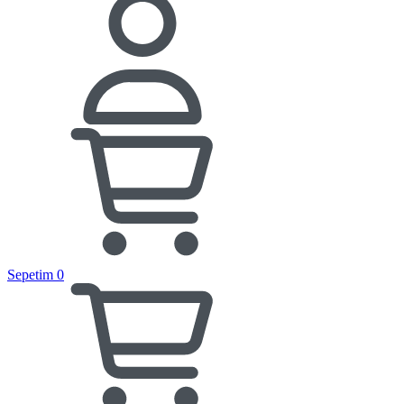
Sepetim
0