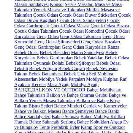
Masası Sandalyesi
Konsol
Servis Masaları
Masa ve Masa
Takımları
Yemek Masası ve Takımları
Mutfak Masası ve
Takımları
Çocuk Odası
Çocuk Odası Duvar Stickerları
Çocuk
Odası Duvar Kağıtları
Çocuk Odası Sandalyeleri
Çocuk
Odası Gardıropları
Çocuk Odası Masası
Çocuk Odası Bazası
Çocuk Odası Takımları
Çocuk Odası Komodini
Çocuk Odası
Karyolaları
Genç Odası
Genç Odası Takımları
Genç Odası
Komodini
Genç Odası Şifonyerleri
Genç Odası Bazaları
Genç Odası Gardıropları
Genç Odası Karyolaları
Ranza
Bebek Odası
Bebek Beşikleri
Mama Sandalyesi
Bebek
Karyolaları
Bebek Gardıropları
Bebek Yatakları
Bebek Odası
Takımları
Oyuncak Dolabı
Bebek Şifonyer
Bebek Odası
Tekstili
Bebek Yorganı
Bebek Çarşafı
Bebek Nevresim
Takımı
Bebek Battaniyesi
Bebek Uyku Seti
Mobilya
Aksesuarları
Mobilya Yedek Parçaları
Mobilya Kulpları
Raf
Ayakları
Keçeler
Masa Ayağı
Mobilya Ayağı
BAHÇE,BALKON VE OUTDOOR
Bahçe Mobilyaları
Bahçe Takımları
Balkon ve Bahçe Oturma Grubu
Bahçe ve
Balkon Yemek Masası Takımları
Balkon ve Bahçe Köşe
Takımı
Bistro Setleri
Bahçe Minderi
Çardak ve Kameriyeler
Bahçe ve Balkon Masası
Bahçe Şemsiyesi
Bahçe Bankı
Bahçe Sandalyeleri
Bahçe Sehpası
Bahçe Mobilya Kılıfları
Hamak
Bahçe Salıncağı
Şezlong
Bahçe Koltukları
Ahşap Ev
ve Bungalov
Tente
Prefabrik Evler
Kamp Spor ve Outdoor
Kamp Malzemeleri
Çadırlar
Kamp Sandalyesi
Uyku Tulumu