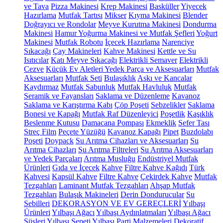
ve Tava
Pizza Makinesi
Krep Makinesi
Basküller
Yiyecek
Hazırlama
Mutfak Tartısı
Mikser
Kıyma Makinesi
Blender
Doğrayıcı ve Rondolar
Meyve Kurutma Makinesi
Dondurma
Makinesi
Hamur Yoğurma Makinesi ve Mutfak Şefleri
Yoğurt
Makinesi
Mutfak Robotu
İçecek Hazırlama
Narenciye
Sıkacağı
Çay Makineleri
Kahve Makinesi
Kettle ve Su
Isıtıcılar
Katı Meyve Sıkacağı
Elektrikli Semaver
Elektrikli
Cezve
Küçük Ev Aletleri Yedek Parça ve Aksesuarları
Mutfak
Aksesuarları
Mutfak Seti
Bulaşıklık
Askı ve Kancalar
Kaydırmaz
Mutfak Sabunluk
Mutfak Havluluk
Mutfak
Seramik ve Fayansları
Saklama ve Düzenleme
Kavanoz
Saklama ve Karıştırma Kabı
Çöp Poşeti
Sebzelikler
Saklama
Bonesi ve Kapağı
Mutfak Raf Düzenleyici
Poşetlik
Kaşıklık
Beslenme Kutusu
Damacana Pompası
Ekmeklik
Sefer Tası
Streç Film
Peçete Yüzüğü
Kavanoz Kapağı
Pipet
Buzdolabı
Poşeti
Doypack
Su Arıtma Cihazları ve Aksesuarları
Su
Arıtma Cihazları
Su Arıtma Filtreleri
Su Arıtma Aksesuarları
ve Yedek Parçaları
Arıtma Musluğu
Endüstriyel Mutfak
Ürünleri
Gıda ve İçecek
Kahve
Filtre Kahve Kağıdı
Türk
Kahvesi
Kapsül Kahve
Filtre Kahve
Çekirdek Kahve
Mutfak
Tezgahları
Laminant Mutfak Tezgahları
Ahşap Mutfak
Tezgahları
Bulaşık Makineleri
Derin Dondurucular
Su
Sebilleri
DEKORASYON VE EV GEREÇLERİ
Yılbaşı
Ürünleri
Yılbaşı Ağacı
Yılbaşı Aydınlatmaları
Yılbaşı Ağacı
Süsleri
Yılbaşı Sepeti
Yılbaşı Parti Malzemeleri
Dekoratif