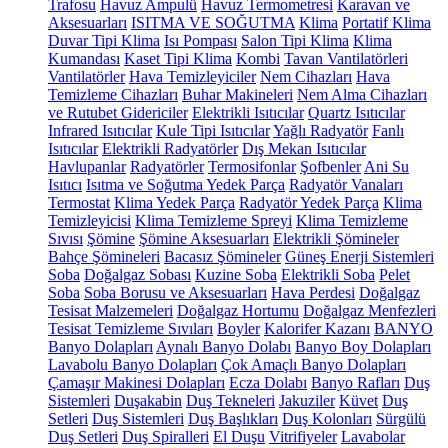
Trafosu
Havuz Ampulü
Havuz Termometresi
Karavan ve
Aksesuarları
ISITMA VE SOĞUTMA
Klima
Portatif Klima
Duvar Tipi Klima
Isı Pompası
Salon Tipi Klima
Klima
Kumandası
Kaset Tipi Klima
Kombi
Tavan Vantilatörleri
Vantilatörler
Hava Temizleyiciler
Nem Cihazları
Hava
Temizleme Cihazları
Buhar Makineleri
Nem Alma Cihazları
ve Rutubet Gidericiler
Elektrikli Isıtıcılar
Quartz Isıtıcılar
Infrared Isıtıcılar
Kule Tipi Isıtıcılar
Yağlı Radyatör
Fanlı
Isıtıcılar
Elektrikli Radyatörler
Dış Mekan Isıtıcılar
Havlupanlar
Radyatörler
Termosifonlar
Şofbenler
Ani Su
Isıtıcı
Isıtma ve Soğutma Yedek Parça
Radyatör Vanaları
Termostat
Klima Yedek Parça
Radyatör Yedek Parça
Klima
Temizleyicisi
Klima Temizleme Spreyi
Klima Temizleme
Sıvısı
Şömine
Şömine Aksesuarları
Elektrikli Şömineler
Bahçe Şömineleri
Bacasız Şömineler
Güneş Enerji Sistemleri
Soba
Doğalgaz Sobası
Kuzine Soba
Elektrikli Soba
Pelet
Soba
Soba Borusu ve Aksesuarları
Hava Perdesi
Doğalgaz
Tesisat Malzemeleri
Doğalgaz Hortumu
Doğalgaz Menfezleri
Tesisat Temizleme Sıvıları
Boyler
Kalorifer Kazanı
BANYO
Banyo Dolapları
Aynalı Banyo Dolabı
Banyo Boy Dolapları
Lavabolu Banyo Dolapları
Çok Amaçlı Banyo Dolapları
Çamaşır Makinesi Dolapları
Ecza Dolabı
Banyo Rafları
Duş
Sistemleri
Duşakabin
Duş Tekneleri
Jakuziler
Küvet
Duş
Setleri
Duş Sistemleri
Duş Başlıkları
Duş Kolonları
Sürgülü
Duş Setleri
Duş Spiralleri
El Duşu
Vitrifiyeler
Lavabolar