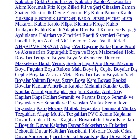
Kabloları
Çoklu Grup Prizleri
Kablolar
Kablo Aksesuarları
Akım Korumalı Priz
Kapı Zilleri
Pil ve Şarj Cihazları
Zaman
Saatleri
Elektronik Devre Elemanı
Fiş
Kablo Pabucu
Kablo
Yüksüğü
Elektronik Tamir Seti
Kablo Düzenleyiciler
Susta
Makaron Kablo
Kablo Klipsi
Klemens
Kroşe
Kablo
Toplayıcı
Kablo Kanalı
Adaptör
Duy
Buat Kutusu ve Kapağı
Aydınlatma Halatları ve Zincirleri
Enerji Sistemleri
Güneş
Paneli
Lityum Akü
Jel Akü
İnverter
Tavan Vantilatörleri
AHŞAP VE İNŞAAT
Ahşap Yer Döşeme
Parke
Parke Profil
ve Aksesuarları
Süpürgelik
Boya ve Boya Malzemeleri
Hobi
Boyaları
Tempare Boyası
Boya Malzemeleri
Tinerler
Maskeleme Bandı
Vernik
Spatula
Hışır Örtü
Duvar Macunu
Boya Fırçaları
Boya Rulosu
Mala
Boya
İç Cephe Boyalar
Dış
Cephe Boyalar
Astarlar
Metal Boyaları
Tavan Boyaları
Yağlı
Boyalar
Yalıtım Boyası
Sprey Boya
Kapı Boyası
Epoksi
Boyalar
Kapılar
Amerikan Kapılar
Melamin Kapılar
Çelik
Kapılar
Akordiyon Kapılar
Sürgülü Kapılar
Acil Çıkış
Kapıları
Kapı Kolları
Seramik ve Fayans
Banyo Seramik ve
Fayansları
Yer Seramik ve Fayansları
Mutfak Seramik ve
Fayansları
Karo
Mozaik
Mutfak Tezgahları
Laminant Mutfak
Tezgahları
Ahşap Mutfak Tezgahları
PVC Zemin Kaplama
Duvar Ürünleri
Duvar Kağıtları
Boyanabilir Duvar Kağıtları
3 Boyutlu Duvar Kağıtları
Duvar Stickerları ve Etiketleri
Dekoratif Duvar Kağıtları
Yapışkanlı Folyolar
Çocuk Odası
Duvar Stickerları
Çocuk Odası Duvar Kağıtları
Duvar Kağıdı