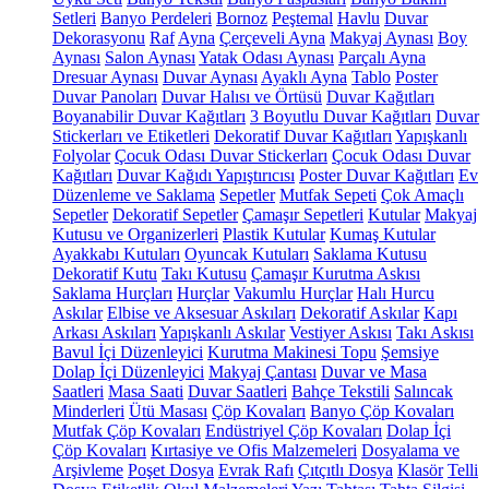
Setleri
Banyo Perdeleri
Bornoz
Peştemal
Havlu
Duvar
Dekorasyonu
Raf
Ayna
Çerçeveli Ayna
Makyaj Aynası
Boy
Aynası
Salon Aynası
Yatak Odası Aynası
Parçalı Ayna
Dresuar Aynası
Duvar Aynası
Ayaklı Ayna
Tablo
Poster
Duvar Panoları
Duvar Halısı ve Örtüsü
Duvar Kağıtları
Boyanabilir Duvar Kağıtları
3 Boyutlu Duvar Kağıtları
Duvar
Stickerları ve Etiketleri
Dekoratif Duvar Kağıtları
Yapışkanlı
Folyolar
Çocuk Odası Duvar Stickerları
Çocuk Odası Duvar
Kağıtları
Duvar Kağıdı Yapıştırıcısı
Poster Duvar Kağıtları
Ev
Düzenleme ve Saklama
Sepetler
Mutfak Sepeti
Çok Amaçlı
Sepetler
Dekoratif Sepetler
Çamaşır Sepetleri
Kutular
Makyaj
Kutusu ve Organizerleri
Plastik Kutular
Kumaş Kutular
Ayakkabı Kutuları
Oyuncak Kutuları
Saklama Kutusu
Dekoratif Kutu
Takı Kutusu
Çamaşır Kurutma Askısı
Saklama Hurçları
Hurçlar
Vakumlu Hurçlar
Halı Hurcu
Askılar
Elbise ve Aksesuar Askıları
Dekoratif Askılar
Kapı
Arkası Askıları
Yapışkanlı Askılar
Vestiyer Askısı
Takı Askısı
Bavul İçi Düzenleyici
Kurutma Makinesi Topu
Şemsiye
Dolap İçi Düzenleyici
Makyaj Çantası
Duvar ve Masa
Saatleri
Masa Saati
Duvar Saatleri
Bahçe Tekstili
Salıncak
Minderleri
Ütü Masası
Çöp Kovaları
Banyo Çöp Kovaları
Mutfak Çöp Kovaları
Endüstriyel Çöp Kovaları
Dolap İçi
Çöp Kovaları
Kırtasiye ve Ofis Malzemeleri
Dosyalama ve
Arşivleme
Poşet Dosya
Evrak Rafı
Çıtçıtlı Dosya
Klasör
Telli