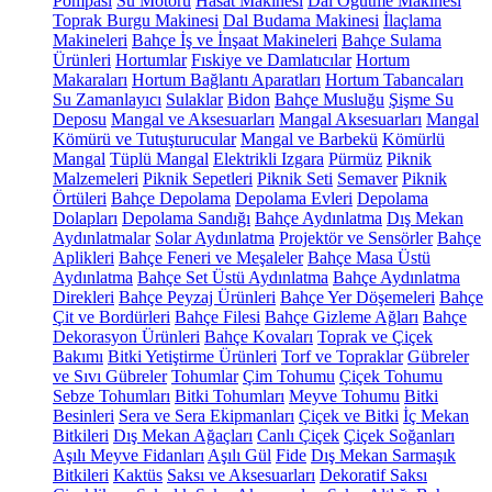
Pompası
Su Motoru
Hasat Makinesi
Dal Öğütme Makinesi
Toprak Burgu Makinesi
Dal Budama Makinesi
İlaçlama
Makineleri
Bahçe İş ve İnşaat Makineleri
Bahçe Sulama
Ürünleri
Hortumlar
Fıskiye ve Damlatıcılar
Hortum
Makaraları
Hortum Bağlantı Aparatları
Hortum Tabancaları
Su Zamanlayıcı
Sulaklar
Bidon
Bahçe Musluğu
Şişme Su
Deposu
Mangal ve Aksesuarları
Mangal Aksesuarları
Mangal
Kömürü ve Tutuşturucular
Mangal ve Barbekü
Kömürlü
Mangal
Tüplü Mangal
Elektrikli Izgara
Pürmüz
Piknik
Malzemeleri
Piknik Sepetleri
Piknik Seti
Semaver
Piknik
Örtüleri
Bahçe Depolama
Depolama Evleri
Depolama
Dolapları
Depolama Sandığı
Bahçe Aydınlatma
Dış Mekan
Aydınlatmalar
Solar Aydınlatma
Projektör ve Sensörler
Bahçe
Aplikleri
Bahçe Feneri ve Meşaleler
Bahçe Masa Üstü
Aydınlatma
Bahçe Set Üstü Aydınlatma
Bahçe Aydınlatma
Direkleri
Bahçe Peyzaj Ürünleri
Bahçe Yer Döşemeleri
Bahçe
Çit ve Bordürleri
Bahçe Filesi
Bahçe Gizleme Ağları
Bahçe
Dekorasyon Ürünleri
Bahçe Kovaları
Toprak ve Çiçek
Bakımı
Bitki Yetiştirme Ürünleri
Torf ve Topraklar
Gübreler
ve Sıvı Gübreler
Tohumlar
Çim Tohumu
Çiçek Tohumu
Sebze Tohumları
Bitki Tohumları
Meyve Tohumu
Bitki
Besinleri
Sera ve Sera Ekipmanları
Çiçek ve Bitki
İç Mekan
Bitkileri
Dış Mekan Ağaçları
Canlı Çiçek
Çiçek Soğanları
Aşılı Meyve Fidanları
Aşılı Gül
Fide
Dış Mekan Sarmaşık
Bitkileri
Kaktüs
Saksı ve Aksesuarları
Dekoratif Saksı