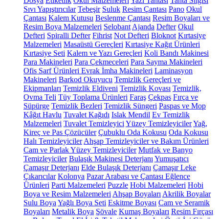
Dosya
Etiketlik
Okul Malzemeleri
Yazı Tahtası
Tahta Silgisi
Sıvı Yapıştırıcılar
Tebeşir
Suluk
Resim Çantası
Pano
Okul
Çantası
Kalem Kutusu
Beslenme Çantası
Resim Boyaları ve
Resim Boya Malzemeleri
Selobant
Ajanda
Defter
Okul
Defteri
Spiralli Defter
Fihrist
Not Defteri
Bloknot
Kırtasiye
Malzemeleri
Masaüstü Gereçleri
Kırtasiye Kağıt Ürünleri
Kırtasiye Seti
Kalem ve Yazı Gereçleri
Koli Bandı Makinesi
Para Makineleri
Para Çekmeceleri
Para Sayma Makineleri
Ofis Sarf Ürünleri
Evrak İmha Makineleri
Laminasyon
Makineleri
Barkod Okuyucu
Temizlik Gereçleri ve
Ekipmanları
Temizlik Eldiveni
Temizlik Kovası
Temizlik,
Ovma Teli
Tüy Toplama Ürünleri
Faraş
Çekpas
Fırça ve
Süpürge
Temizlik Bezleri
Temizlik Süngeri
Paspas ve Mop
Kâğıt Havlu
Tuvalet Kağıdı
Islak Mendil
Ev Temizlik
Malzemeleri
Tuvalet Temizleyici
Yüzey Temizleyiciler
Yağ,
Kireç ve Pas Çözücüler
Çubuklu Oda Kokusu
Oda Kokusu
Halı Temizleyiciler
Ahşap Temizleyiciler ve Bakım Ürünleri
Cam ve Parlak Yüzey Temizleyiciler
Mutfak ve Banyo
Temizleyiciler
Bulaşık Makinesi Deterjanı
Yumuşatıcı
Çamaşır Deterjanı
Elde Bulaşık Deterjanı
Çamaşır Leke
Çıkarıcılar
Kolonya
Pazar Arabası ve Çantası
Eğlence
Ürünleri
Parti Malzemeleri
Puzzle
Hobi Malzemeleri
Hobi
Boya ve Resim Malzemeleri
Ahşap Boyaları
Akrilik Boyalar
Sulu Boya
Yağlı Boya Seti
Eskitme Boyası
Cam ve Seramik
Boyaları
Metalik Boya
Şövale
Kumaş Boyaları
Resim Fırçası