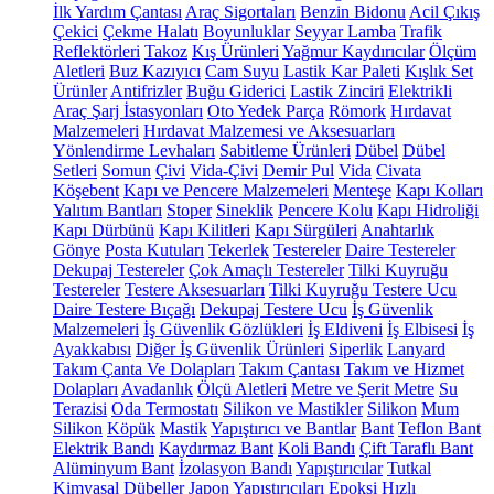
İlk Yardım Çantası
Araç Sigortaları
Benzin Bidonu
Acil Çıkış
Çekici
Çekme Halatı
Boyunluklar
Seyyar Lamba
Trafik
Reflektörleri
Takoz
Kış Ürünleri
Yağmur Kaydırıcılar
Ölçüm
Aletleri
Buz Kazıyıcı
Cam Suyu
Lastik Kar Paleti
Kışlık Set
Ürünler
Antifrizler
Buğu Giderici
Lastik Zinciri
Elektrikli
Araç Şarj İstasyonları
Oto Yedek Parça
Römork
Hırdavat
Malzemeleri
Hırdavat Malzemesi ve Aksesuarları
Yönlendirme Levhaları
Sabitleme Ürünleri
Dübel
Dübel
Setleri
Somun
Çivi
Vida-Çivi
Demir Pul
Vida
Civata
Köşebent
Kapı ve Pencere Malzemeleri
Menteşe
Kapı Kolları
Yalıtım Bantları
Stoper
Sineklik
Pencere Kolu
Kapı Hidroliği
Kapı Dürbünü
Kapı Kilitleri
Kapı Sürgüleri
Anahtarlık
Gönye
Posta Kutuları
Tekerlek
Testereler
Daire Testereler
Dekupaj Testereler
Çok Amaçlı Testereler
Tilki Kuyruğu
Testereler
Testere Aksesuarları
Tilki Kuyruğu Testere Ucu
Daire Testere Bıçağı
Dekupaj Testere Ucu
İş Güvenlik
Malzemeleri
İş Güvenlik Gözlükleri
İş Eldiveni
İş Elbisesi
İş
Ayakkabısı
Diğer İş Güvenlik Ürünleri
Siperlik
Lanyard
Takım Çanta Ve Dolapları
Takım Çantası
Takım ve Hizmet
Dolapları
Avadanlık
Ölçü Aletleri
Metre ve Şerit Metre
Su
Terazisi
Oda Termostatı
Silikon ve Mastikler
Silikon
Mum
Silikon
Köpük
Mastik
Yapıştırıcı ve Bantlar
Bant
Teflon Bant
Elektrik Bandı
Kaydırmaz Bant
Koli Bandı
Çift Taraflı Bant
Alüminyum Bant
İzolasyon Bandı
Yapıştırıcılar
Tutkal
Kimyasal Dübeller
Japon Yapıştırıcıları
Epoksi
Hızlı