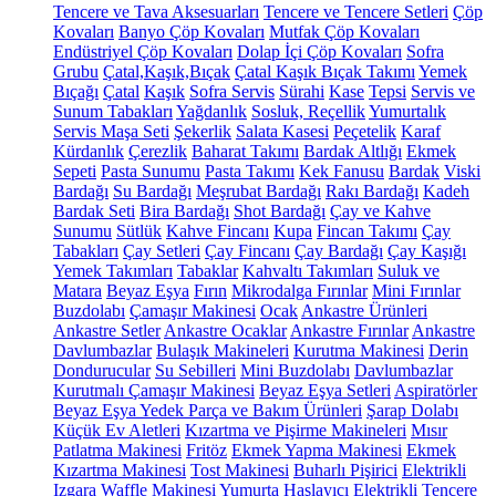
Tencere ve Tava Aksesuarları
Tencere ve Tencere Setleri
Çöp
Kovaları
Banyo Çöp Kovaları
Mutfak Çöp Kovaları
Endüstriyel Çöp Kovaları
Dolap İçi Çöp Kovaları
Sofra
Grubu
Çatal,Kaşık,Bıçak
Çatal Kaşık Bıçak Takımı
Yemek
Bıçağı
Çatal
Kaşık
Sofra Servis
Sürahi
Kase
Tepsi
Servis ve
Sunum Tabakları
Yağdanlık
Sosluk, Reçellik
Yumurtalık
Servis Maşa Seti
Şekerlik
Salata Kasesi
Peçetelik
Karaf
Kürdanlık
Çerezlik
Baharat Takımı
Bardak Altlığı
Ekmek
Sepeti
Pasta Sunumu
Pasta Takımı
Kek Fanusu
Bardak
Viski
Bardağı
Su Bardağı
Meşrubat Bardağı
Rakı Bardağı
Kadeh
Bardak Seti
Bira Bardağı
Shot Bardağı
Çay ve Kahve
Sunumu
Sütlük
Kahve Fincanı
Kupa
Fincan Takımı
Çay
Tabakları
Çay Setleri
Çay Fincanı
Çay Bardağı
Çay Kaşığı
Yemek Takımları
Tabaklar
Kahvaltı Takımları
Suluk ve
Matara
Beyaz Eşya
Fırın
Mikrodalga Fırınlar
Mini Fırınlar
Buzdolabı
Çamaşır Makinesi
Ocak
Ankastre Ürünleri
Ankastre Setler
Ankastre Ocaklar
Ankastre Fırınlar
Ankastre
Davlumbazlar
Bulaşık Makineleri
Kurutma Makinesi
Derin
Dondurucular
Su Sebilleri
Mini Buzdolabı
Davlumbazlar
Kurutmalı Çamaşır Makinesi
Beyaz Eşya Setleri
Aspiratörler
Beyaz Eşya Yedek Parça ve Bakım Ürünleri
Şarap Dolabı
Küçük Ev Aletleri
Kızartma ve Pişirme Makineleri
Mısır
Patlatma Makinesi
Fritöz
Ekmek Yapma Makinesi
Ekmek
Kızartma Makinesi
Tost Makinesi
Buharlı Pişirici
Elektrikli
Izgara
Waffle Makinesi
Yumurta Haşlayıcı
Elektrikli Tencere