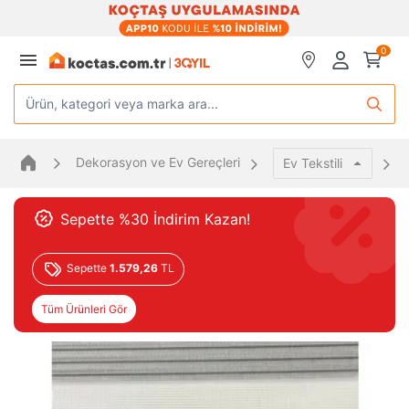
0
Ürün, kategori veya marka ara...
Dekorasyon ve Ev Gereçleri
Ev Tekstili
Sepette %30 İndirim Kazan!
Sepette
1.579,26
TL
Tüm Ürünleri Gör