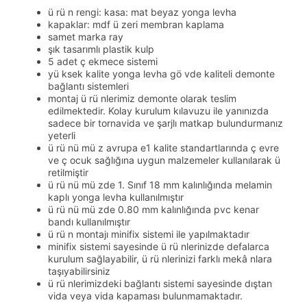
ü rü n rengi: kasa: mat beyaz yonga levha
kapaklar: mdf ü zeri membran kaplama
samet marka ray
şık tasarımlı plastik kulp
5 adet ç ekmece sistemi
yü ksek kalite yonga levha gö vde kaliteli demonte
bağlantı sistemleri
montaj ü rü nlerimiz demonte olarak teslim
edilmektedir. Kolay kurulum kılavuzu ile yanınızda
sadece bir tornavida ve şarjlı matkap bulundurmanız
yeterli
ü rü nü mü z avrupa e1 kalite standartlarında ç evre
ve ç ocuk sağlığına uygun malzemeler kullanılarak ü
retilmiştir
ü rü nü mü zde 1. Sınıf 18 mm kalınlığında melamin
kaplı yonga levha kullanılmıştır
ü rü nü mü zde 0.80 mm kalınlığında pvc kenar
bandı kullanılmıştır
ü rü n montajı minifix sistemi ile yapılmaktadır
minifix sistemi sayesinde ü rü nlerinizde defalarca
kurulum sağlayabilir, ü rü nlerinizi farklı mekâ nlara
taşıyabilirsiniz
ü rü nlerimizdeki bağlantı sistemi sayesinde dıştan
vida veya vida kapaması bulunmamaktadır.