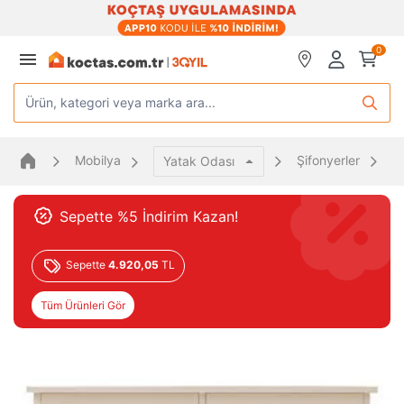
0
Ürün, kategori veya marka ara...
Mobilya
Şifonyerler
Ra
Yatak Odası
Sepette %5 İndirim Kazan!
Sepette
4.920,05
TL
Tüm Ürünleri Gör