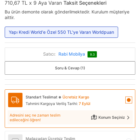
710,67 TL x 9 Aya Varan
Taksit Seçenekleri
Bu ürün demonte olarak gönderilmektedir. Kurulum müşteriye
aittir.
Yapı Kredi World'e Özel 550 TL'ye Varan Worldpuan
Satıcı:
Rabi Mobilya
9.3
Soru & Cevap (1)
Standart Teslimat
Ücretsiz Kargo
●
Tahmini Kargoya Veriliş Tarihi:
7 Eylül
Adresini seç ne zaman teslim
Konum Seçiniz
edileceğini öğren!
Mağazadan Ücretsiz Teslim