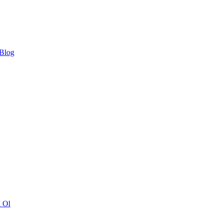
 Blog
ı Ol