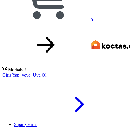
0
👋
Merhaba!
Giriş Yap veya Üye Ol
Siparişlerim