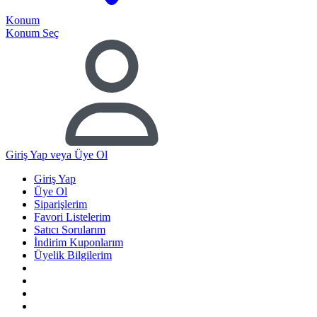
Konum
Konum Seç
Giriş Yap
veya Üye Ol
Giriş Yap
Üye Ol
Siparişlerim
Favori Listelerim
Satıcı Sorularım
İndirim Kuponlarım
Üyelik Bilgilerim