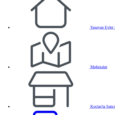
Yaşayan Evler
Mağazalar
Koçtaş'ta Satıc