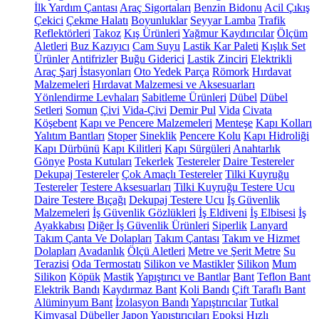
İlk Yardım Çantası
Araç Sigortaları
Benzin Bidonu
Acil Çıkış
Çekici
Çekme Halatı
Boyunluklar
Seyyar Lamba
Trafik
Reflektörleri
Takoz
Kış Ürünleri
Yağmur Kaydırıcılar
Ölçüm
Aletleri
Buz Kazıyıcı
Cam Suyu
Lastik Kar Paleti
Kışlık Set
Ürünler
Antifrizler
Buğu Giderici
Lastik Zinciri
Elektrikli
Araç Şarj İstasyonları
Oto Yedek Parça
Römork
Hırdavat
Malzemeleri
Hırdavat Malzemesi ve Aksesuarları
Yönlendirme Levhaları
Sabitleme Ürünleri
Dübel
Dübel
Setleri
Somun
Çivi
Vida-Çivi
Demir Pul
Vida
Civata
Köşebent
Kapı ve Pencere Malzemeleri
Menteşe
Kapı Kolları
Yalıtım Bantları
Stoper
Sineklik
Pencere Kolu
Kapı Hidroliği
Kapı Dürbünü
Kapı Kilitleri
Kapı Sürgüleri
Anahtarlık
Gönye
Posta Kutuları
Tekerlek
Testereler
Daire Testereler
Dekupaj Testereler
Çok Amaçlı Testereler
Tilki Kuyruğu
Testereler
Testere Aksesuarları
Tilki Kuyruğu Testere Ucu
Daire Testere Bıçağı
Dekupaj Testere Ucu
İş Güvenlik
Malzemeleri
İş Güvenlik Gözlükleri
İş Eldiveni
İş Elbisesi
İş
Ayakkabısı
Diğer İş Güvenlik Ürünleri
Siperlik
Lanyard
Takım Çanta Ve Dolapları
Takım Çantası
Takım ve Hizmet
Dolapları
Avadanlık
Ölçü Aletleri
Metre ve Şerit Metre
Su
Terazisi
Oda Termostatı
Silikon ve Mastikler
Silikon
Mum
Silikon
Köpük
Mastik
Yapıştırıcı ve Bantlar
Bant
Teflon Bant
Elektrik Bandı
Kaydırmaz Bant
Koli Bandı
Çift Taraflı Bant
Alüminyum Bant
İzolasyon Bandı
Yapıştırıcılar
Tutkal
Kimyasal Dübeller
Japon Yapıştırıcıları
Epoksi
Hızlı