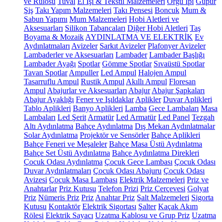
ve Rulosu
Tuval
El İşi & Tekstil Malzemeleri
Örgü İpi
Güpür
Şiş
Takı Yapım Malzemeleri
Takı Pensesi
Boncuk
Mum &
Sabun Yapımı
Mum Malzemeleri
Hobi Aletleri ve
Aksesuarları
Silikon Tabancaları
Diğer Hobi Aletleri
Taş
Boyama & Mozaik
AYDINLATMA VE ELEKTRİK
Ev
Aydınlatmaları
Avizeler
Sarkıt Avizeler
Plafonyer Avizeler
Lambaderler ve Aksesuarları
Lambader
Lambader Başlığı
Lambader Ayağı
Spotlar
Gömme Spotlar
Sıvaüstü Spotlar
Tavan Spotlar
Ampuller
Led Ampul
Halojen Ampul
Tasarruflu Ampul
Rustik Ampul
Akıllı Ampul
Floresan
Ampul
Abajurlar ve Aksesuarları
Abajur
Abajur Şapkaları
Abajur Ayaklığı
Fener ve Işıldaklar
Aplikler
Duvar Aplikleri
Tablo Aplikleri
Banyo Aplikleri
Lamba
Gece Lambaları
Masa
Lambaları
Led Şerit
Armatür
Led Armatür
Led Panel
Tezgah
Altı Aydınlatma
Bahçe Aydınlatma
Dış Mekan Aydınlatmalar
Solar Aydınlatma
Projektör ve Sensörler
Bahçe Aplikleri
Bahçe Feneri ve Meşaleler
Bahçe Masa Üstü Aydınlatma
Bahçe Set Üstü Aydınlatma
Bahçe Aydınlatma Direkleri
Çocuk Odası Aydınlatma
Çocuk Gece Lambası
Çocuk Odası
Duvar Aydınlatmaları
Çocuk Odası Abajuru
Çocuk Odası
Avizesi
Çocuk Masa Lambası
Elektrik Malzemeleri
Priz ve
Anahtarlar
Priz Kutusu
Telefon Prizi
Priz Çerçevesi
Golyat
Priz
Nümeris Priz
Priz
Anahtar Priz
Şalt Malzemeleri
Sigorta
Kutusu
Kontaktör
Elektrik Sigortası
Şalter
Kaçak Akım
Rölesi
Elektrik Sayacı
Uzatma Kablosu ve Grup Priz
Uzatma