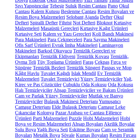
Dosya
Etiketlik
Okul Malzemeleri
Yazı Tahtası
Tahta Silgisi
Sıvı Yapıştırıcılar
Tebeşir
Suluk
Resim Çantası
Pano
Okul
Çantası
Kalem Kutusu
Beslenme Çantası
Resim Boyaları ve
Resim Boya Malzemeleri
Selobant
Ajanda
Defter
Okul
Defteri
Spiralli Defter
Fihrist
Not Defteri
Bloknot
Kırtasiye
Malzemeleri
Masaüstü Gereçleri
Kırtasiye Kağıt Ürünleri
Kırtasiye Seti
Kalem ve Yazı Gereçleri
Koli Bandı Makinesi
Para Makineleri
Para Çekmeceleri
Para Sayma Makineleri
Ofis Sarf Ürünleri
Evrak İmha Makineleri
Laminasyon
Makineleri
Barkod Okuyucu
Temizlik Gereçleri ve
Ekipmanları
Temizlik Eldiveni
Temizlik Kovası
Temizlik,
Ovma Teli
Tüy Toplama Ürünleri
Faraş
Çekpas
Fırça ve
Süpürge
Temizlik Bezleri
Temizlik Süngeri
Paspas ve Mop
Kâğıt Havlu
Tuvalet Kağıdı
Islak Mendil
Ev Temizlik
Malzemeleri
Tuvalet Temizleyici
Yüzey Temizleyiciler
Yağ,
Kireç ve Pas Çözücüler
Çubuklu Oda Kokusu
Oda Kokusu
Halı Temizleyiciler
Ahşap Temizleyiciler ve Bakım Ürünleri
Cam ve Parlak Yüzey Temizleyiciler
Mutfak ve Banyo
Temizleyiciler
Bulaşık Makinesi Deterjanı
Yumuşatıcı
Çamaşır Deterjanı
Elde Bulaşık Deterjanı
Çamaşır Leke
Çıkarıcılar
Kolonya
Pazar Arabası ve Çantası
Eğlence
Ürünleri
Parti Malzemeleri
Puzzle
Hobi Malzemeleri
Hobi
Boya ve Resim Malzemeleri
Ahşap Boyaları
Akrilik Boyalar
Sulu Boya
Yağlı Boya Seti
Eskitme Boyası
Cam ve Seramik
Boyaları
Metalik Boya
Şövale
Kumaş Boyaları
Resim Fırçası