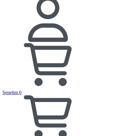
Sepetim
0