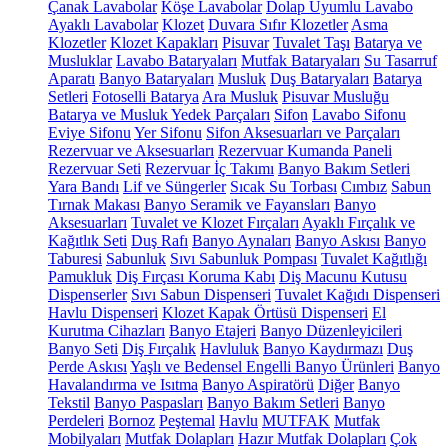
Çanak Lavabolar
Köşe Lavabolar
Dolap Uyumlu Lavabo
Ayaklı Lavabolar
Klozet
Duvara Sıfır Klozetler
Asma
Klozetler
Klozet Kapakları
Pisuvar
Tuvalet Taşı
Batarya ve
Musluklar
Lavabo Bataryaları
Mutfak Bataryaları
Su Tasarruf
Aparatı
Banyo Bataryaları
Musluk
Duş Bataryaları
Batarya
Setleri
Fotoselli Batarya
Ara Musluk
Pisuvar Musluğu
Batarya ve Musluk Yedek Parçaları
Sifon
Lavabo Sifonu
Eviye Sifonu
Yer Sifonu
Sifon Aksesuarları ve Parçaları
Rezervuar ve Aksesuarları
Rezervuar Kumanda Paneli
Rezervuar Seti
Rezervuar İç Takımı
Banyo Bakım Setleri
Yara Bandı
Lif ve Süngerler
Sıcak Su Torbası
Cımbız
Sabun
Tırnak Makası
Banyo Seramik ve Fayansları
Banyo
Aksesuarları
Tuvalet ve Klozet Fırçaları
Ayaklı Fırçalık ve
Kağıtlık Seti
Duş Rafı
Banyo Aynaları
Banyo Askısı
Banyo
Taburesi
Sabunluk
Sıvı Sabunluk Pompası
Tuvalet Kağıtlığı
Pamukluk
Diş Fırçası Koruma Kabı
Diş Macunu Kutusu
Dispenserler
Sıvı Sabun Dispenseri
Tuvalet Kağıdı Dispenseri
Havlu Dispenseri
Klozet Kapak Örtüsü Dispenseri
El
Kurutma Cihazları
Banyo Etajeri
Banyo Düzenleyicileri
Banyo Seti
Diş Fırçalık
Havluluk
Banyo Kaydırmazı
Duş
Perde Askısı
Yaşlı ve Bedensel Engelli Banyo Ürünleri
Banyo
Havalandırma ve Isıtma
Banyo Aspiratörü
Diğer
Banyo
Tekstil
Banyo Paspasları
Banyo Bakım Setleri
Banyo
Perdeleri
Bornoz
Peştemal
Havlu
MUTFAK
Mutfak
Mobilyaları
Mutfak Dolapları
Hazır Mutfak Dolapları
Çok