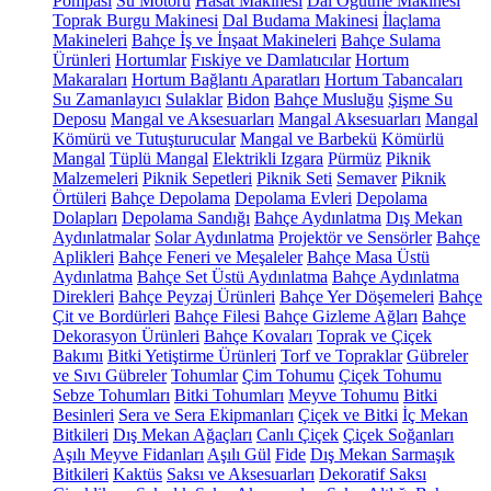
Pompası
Su Motoru
Hasat Makinesi
Dal Öğütme Makinesi
Toprak Burgu Makinesi
Dal Budama Makinesi
İlaçlama
Makineleri
Bahçe İş ve İnşaat Makineleri
Bahçe Sulama
Ürünleri
Hortumlar
Fıskiye ve Damlatıcılar
Hortum
Makaraları
Hortum Bağlantı Aparatları
Hortum Tabancaları
Su Zamanlayıcı
Sulaklar
Bidon
Bahçe Musluğu
Şişme Su
Deposu
Mangal ve Aksesuarları
Mangal Aksesuarları
Mangal
Kömürü ve Tutuşturucular
Mangal ve Barbekü
Kömürlü
Mangal
Tüplü Mangal
Elektrikli Izgara
Pürmüz
Piknik
Malzemeleri
Piknik Sepetleri
Piknik Seti
Semaver
Piknik
Örtüleri
Bahçe Depolama
Depolama Evleri
Depolama
Dolapları
Depolama Sandığı
Bahçe Aydınlatma
Dış Mekan
Aydınlatmalar
Solar Aydınlatma
Projektör ve Sensörler
Bahçe
Aplikleri
Bahçe Feneri ve Meşaleler
Bahçe Masa Üstü
Aydınlatma
Bahçe Set Üstü Aydınlatma
Bahçe Aydınlatma
Direkleri
Bahçe Peyzaj Ürünleri
Bahçe Yer Döşemeleri
Bahçe
Çit ve Bordürleri
Bahçe Filesi
Bahçe Gizleme Ağları
Bahçe
Dekorasyon Ürünleri
Bahçe Kovaları
Toprak ve Çiçek
Bakımı
Bitki Yetiştirme Ürünleri
Torf ve Topraklar
Gübreler
ve Sıvı Gübreler
Tohumlar
Çim Tohumu
Çiçek Tohumu
Sebze Tohumları
Bitki Tohumları
Meyve Tohumu
Bitki
Besinleri
Sera ve Sera Ekipmanları
Çiçek ve Bitki
İç Mekan
Bitkileri
Dış Mekan Ağaçları
Canlı Çiçek
Çiçek Soğanları
Aşılı Meyve Fidanları
Aşılı Gül
Fide
Dış Mekan Sarmaşık
Bitkileri
Kaktüs
Saksı ve Aksesuarları
Dekoratif Saksı