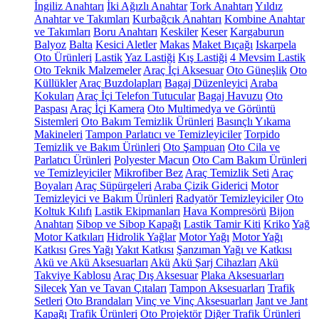
İngiliz Anahtarı
İki Ağızlı Anahtar
Tork Anahtarı
Yıldız
Anahtar ve Takımları
Kurbağcık Anahtarı
Kombine Anahtar
ve Takımları
Boru Anahtarı
Keskiler
Keser
Kargaburun
Balyoz
Balta
Kesici Aletler
Makas
Maket Bıçağı
Iskarpela
Oto Ürünleri
Lastik
Yaz Lastiği
Kış Lastiği
4 Mevsim Lastik
Oto Teknik Malzemeler
Araç İçi Aksesuar
Oto Güneşlik
Oto
Küllükler
Araç Buzdolapları
Bagaj Düzenleyici
Araba
Kokuları
Araç İçi Telefon Tutucular
Bagaj Havuzu
Oto
Paspası
Araç İçi Kamera
Oto Multimedya ve Görüntü
Sistemleri
Oto Bakım Temizlik Ürünleri
Basınçlı Yıkama
Makineleri
Tampon Parlatıcı ve Temizleyiciler
Torpido
Temizlik ve Bakım Ürünleri
Oto Şampuan
Oto Cila ve
Parlatıcı Ürünleri
Polyester Macun
Oto Cam Bakım Ürünleri
ve Temizleyiciler
Mikrofiber Bez
Araç Temizlik Seti
Araç
Boyaları
Araç Süpürgeleri
Araba Çizik Giderici
Motor
Temizleyici ve Bakım Ürünleri
Radyatör Temizleyiciler
Oto
Koltuk Kılıfı
Lastik Ekipmanları
Hava Kompresörü
Bijon
Anahtarı
Sibop ve Sibop Kapağı
Lastik Tamir Kiti
Kriko
Yağ
Motor Katkıları
Hidrolik Yağlar
Motor Yağı
Motor Yağı
Katkısı
Gres Yağı
Yakıt Katkısı
Şanzıman Yağı ve Katkısı
Akü ve Akü Aksesuarları
Akü
Akü Şarj Cihazları
Akü
Takviye Kablosu
Araç Dış Aksesuar
Plaka Aksesuarları
Silecek
Yan ve Tavan Çıtaları
Tampon Aksesuarları
Trafik
Setleri
Oto Brandaları
Vinç ve Vinç Aksesuarları
Jant ve Jant
Kapağı
Trafik Ürünleri
Oto Projektör
Diğer Trafik Ürünleri