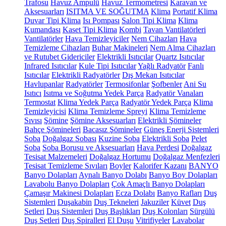
Trafosu
Havuz Ampulü
Havuz Termometresi
Karavan ve
Aksesuarları
ISITMA VE SOĞUTMA
Klima
Portatif Klima
Duvar Tipi Klima
Isı Pompası
Salon Tipi Klima
Klima
Kumandası
Kaset Tipi Klima
Kombi
Tavan Vantilatörleri
Vantilatörler
Hava Temizleyiciler
Nem Cihazları
Hava
Temizleme Cihazları
Buhar Makineleri
Nem Alma Cihazları
ve Rutubet Gidericiler
Elektrikli Isıtıcılar
Quartz Isıtıcılar
Infrared Isıtıcılar
Kule Tipi Isıtıcılar
Yağlı Radyatör
Fanlı
Isıtıcılar
Elektrikli Radyatörler
Dış Mekan Isıtıcılar
Havlupanlar
Radyatörler
Termosifonlar
Şofbenler
Ani Su
Isıtıcı
Isıtma ve Soğutma Yedek Parça
Radyatör Vanaları
Termostat
Klima Yedek Parça
Radyatör Yedek Parça
Klima
Temizleyicisi
Klima Temizleme Spreyi
Klima Temizleme
Sıvısı
Şömine
Şömine Aksesuarları
Elektrikli Şömineler
Bahçe Şömineleri
Bacasız Şömineler
Güneş Enerji Sistemleri
Soba
Doğalgaz Sobası
Kuzine Soba
Elektrikli Soba
Pelet
Soba
Soba Borusu ve Aksesuarları
Hava Perdesi
Doğalgaz
Tesisat Malzemeleri
Doğalgaz Hortumu
Doğalgaz Menfezleri
Tesisat Temizleme Sıvıları
Boyler
Kalorifer Kazanı
BANYO
Banyo Dolapları
Aynalı Banyo Dolabı
Banyo Boy Dolapları
Lavabolu Banyo Dolapları
Çok Amaçlı Banyo Dolapları
Çamaşır Makinesi Dolapları
Ecza Dolabı
Banyo Rafları
Duş
Sistemleri
Duşakabin
Duş Tekneleri
Jakuziler
Küvet
Duş
Setleri
Duş Sistemleri
Duş Başlıkları
Duş Kolonları
Sürgülü
Duş Setleri
Duş Spiralleri
El Duşu
Vitrifiyeler
Lavabolar