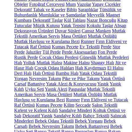
Objeler
Fotoğraf Çerçevesi
Mum
Vazolar
Yapay Çiçekler
Dekoratif Tabak ve Kaseler
Biblo
Şaraplıklar
Tütsülük ve
Buhurdanlık
Mumluklar ve Şamdanlar
Meyvelik
Magnet
Kumbara
Dekoratif Taşlar
Kül Tablası
Nazar Boncuğu
Kitap
Tutucular
Müzik Kutusu
Yatak Tepsisi
Kokulu Taşlar
Ahşap
Dekorasyon Ürünleri
Duvar Süsleri
Cansız Manken
Mutfak
Tekstili
Amerikan Servis
Masa Örtüleri
Mutfak Önlüğü
Mutfak Havlusu ve Kurulama Bezi
Runner
Fırın Eldiveni ve
Tutacak
Raf Örtüsü
Kumaş Peçete
Ev Tekstili
Perde
Stor
Perde
Jaluziler
Tül Perde
Perde Aksesuarları
Fon Perde
Rustik Perde
Çocuk Odası Perdesi
Güneşlik
Mutfak Perdeleri
Halı
Yolluk
Mutfak Halısı
Makine Halısı
Shaggy Halı
Jüt ve
Hasır Halı
Çocuk Odası Halıları
Halı Kaydırmazı
El Halısı
Deri Halı
Halı Örtüsü
Bambu Halı
Yatak Odası Tekstili
Yorgan
Nevresim Takımı
Pike ve Pike Takımı
Yatak Örtüsü
Çarşaf
Battaniye
Yatak Alezi & Koruyucusu
Yastık
Yastık
Kılıfı
Uyku Seti
Yastık Alezi
Paspaslar
Mutfak Tekstili
Amerikan Servis
Masa Örtüleri
Mutfak Önlüğü
Mutfak
Havlusu ve Kurulama Bezi
Runner
Fırın Eldiveni ve Tutacak
Raf Örtüsü
Kumaş Peçete
Kilim
Seccade
Salon Tekstili
Kırlent ve Kırlent Kılıfı
Sandalye Minderi
Koltuk Örtüsü ve
Şalı
Dekoratif Yastık
Sandalye Kılıfı
Bahçe Tekstili
Salıncak
Minderleri
Bebek Odası Tekstili
Bebek Yorganı
Bebek
Çarşafı
Bebek Nevresim Takımı
Bebek Battaniyesi
Bebek
Uyku Seti
Banyo Tekstil
Banyo Paspasları
Banyo Bakım