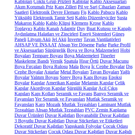
Kabloları
Çoklu Grup Prizleri
Kablolar
Kablo Aksesuarları
Akım Korumalı Priz
Kapı Zilleri
Pil ve Şarj Cihazları
Zaman
Saatleri
Elektronik Devre Elemanı
Fiş
Kablo Pabucu
Kablo
Yüksüğü
Elektronik Tamir Seti
Kablo Düzenleyiciler
Susta
Makaron Kablo
Kablo Klipsi
Klemens
Kroşe
Kablo
Toplayıcı
Kablo Kanalı
Adaptör
Duy
Buat Kutusu ve Kapağı
Aydınlatma Halatları ve Zincirleri
Enerji Sistemleri
Güneş
Paneli
Lityum Akü
Jel Akü
İnverter
Tavan Vantilatörleri
AHŞAP VE İNŞAAT
Ahşap Yer Döşeme
Parke
Parke Profil
ve Aksesuarları
Süpürgelik
Boya ve Boya Malzemeleri
Hobi
Boyaları
Tempare Boyası
Boya Malzemeleri
Tinerler
Maskeleme Bandı
Vernik
Spatula
Hışır Örtü
Duvar Macunu
Boya Fırçaları
Boya Rulosu
Mala
Boya
İç Cephe Boyalar
Dış
Cephe Boyalar
Astarlar
Metal Boyaları
Tavan Boyaları
Yağlı
Boyalar
Yalıtım Boyası
Sprey Boya
Kapı Boyası
Epoksi
Boyalar
Kapılar
Amerikan Kapılar
Melamin Kapılar
Çelik
Kapılar
Akordiyon Kapılar
Sürgülü Kapılar
Acil Çıkış
Kapıları
Kapı Kolları
Seramik ve Fayans
Banyo Seramik ve
Fayansları
Yer Seramik ve Fayansları
Mutfak Seramik ve
Fayansları
Karo
Mozaik
Mutfak Tezgahları
Laminant Mutfak
Tezgahları
Ahşap Mutfak Tezgahları
PVC Zemin Kaplama
Duvar Ürünleri
Duvar Kağıtları
Boyanabilir Duvar Kağıtları
3 Boyutlu Duvar Kağıtları
Duvar Stickerları ve Etiketleri
Dekoratif Duvar Kağıtları
Yapışkanlı Folyolar
Çocuk Odası
Duvar Stickerları
Çocuk Odası Duvar Kağıtları
Duvar Kağıdı