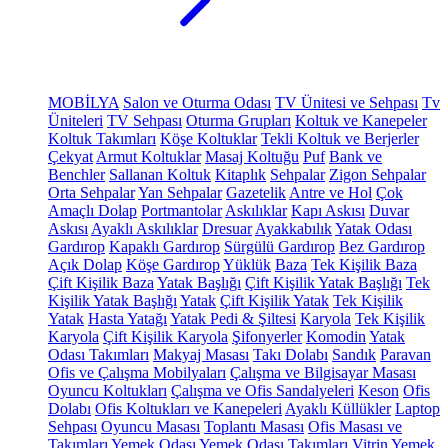
MOBİLYA
Salon ve Oturma Odası
TV Ünitesi ve Sehpası
Tv
Üniteleri
TV Sehpası
Oturma Grupları
Koltuk ve Kanepeler
Koltuk Takımları
Köşe Koltuklar
Tekli Koltuk ve Berjerler
Çekyat
Armut Koltuklar
Masaj Koltuğu
Puf
Bank ve
Benchler
Sallanan Koltuk
Kitaplık
Sehpalar
Zigon Sehpalar
Orta Sehpalar
Yan Sehpalar
Gazetelik
Antre ve Hol
Çok
Amaçlı Dolap
Portmantolar
Askılıklar
Kapı Askısı
Duvar
Askısı
Ayaklı Askılıklar
Dresuar
Ayakkabılık
Yatak Odası
Gardırop
Kapaklı Gardırop
Sürgülü Gardırop
Bez Gardırop
Açık Dolap
Köşe Gardırop
Yüklük
Baza
Tek Kişilik Baza
Çift Kişilik Baza
Yatak Başlığı
Çift Kişilik Yatak Başlığı
Tek
Kişilik Yatak Başlığı
Yatak
Çift Kişilik Yatak
Tek Kişilik
Yatak
Hasta Yatağı
Yatak Pedi & Şiltesi
Karyola
Tek Kişilik
Karyola
Çift Kişilik Karyola
Şifonyerler
Komodin
Yatak
Odası Takımları
Makyaj Masası
Takı Dolabı
Sandık
Paravan
Ofis ve Çalışma Mobilyaları
Çalışma ve Bilgisayar Masası
Oyuncu Koltukları
Çalışma ve Ofis Sandalyeleri
Keson
Ofis
Dolabı
Ofis Koltukları ve Kanepeleri
Ayaklı Küllükler
Laptop
Sehpası
Oyuncu Masası
Toplantı Masası
Ofis Masası ve
Takımları
Yemek Odası
Yemek Odası Takımları
Vitrin
Yemek