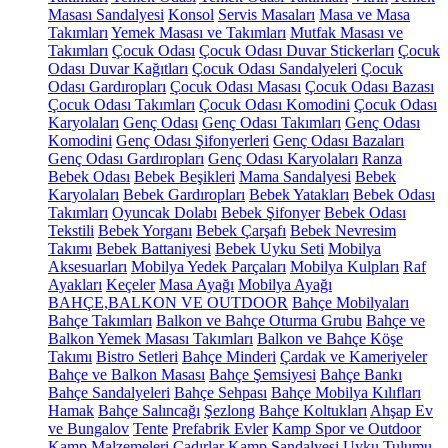
Masası Sandalyesi
Konsol
Servis Masaları
Masa ve Masa
Takımları
Yemek Masası ve Takımları
Mutfak Masası ve
Takımları
Çocuk Odası
Çocuk Odası Duvar Stickerları
Çocuk
Odası Duvar Kağıtları
Çocuk Odası Sandalyeleri
Çocuk
Odası Gardıropları
Çocuk Odası Masası
Çocuk Odası Bazası
Çocuk Odası Takımları
Çocuk Odası Komodini
Çocuk Odası
Karyolaları
Genç Odası
Genç Odası Takımları
Genç Odası
Komodini
Genç Odası Şifonyerleri
Genç Odası Bazaları
Genç Odası Gardıropları
Genç Odası Karyolaları
Ranza
Bebek Odası
Bebek Beşikleri
Mama Sandalyesi
Bebek
Karyolaları
Bebek Gardıropları
Bebek Yatakları
Bebek Odası
Takımları
Oyuncak Dolabı
Bebek Şifonyer
Bebek Odası
Tekstili
Bebek Yorganı
Bebek Çarşafı
Bebek Nevresim
Takımı
Bebek Battaniyesi
Bebek Uyku Seti
Mobilya
Aksesuarları
Mobilya Yedek Parçaları
Mobilya Kulpları
Raf
Ayakları
Keçeler
Masa Ayağı
Mobilya Ayağı
BAHÇE,BALKON VE OUTDOOR
Bahçe Mobilyaları
Bahçe Takımları
Balkon ve Bahçe Oturma Grubu
Bahçe ve
Balkon Yemek Masası Takımları
Balkon ve Bahçe Köşe
Takımı
Bistro Setleri
Bahçe Minderi
Çardak ve Kameriyeler
Bahçe ve Balkon Masası
Bahçe Şemsiyesi
Bahçe Bankı
Bahçe Sandalyeleri
Bahçe Sehpası
Bahçe Mobilya Kılıfları
Hamak
Bahçe Salıncağı
Şezlong
Bahçe Koltukları
Ahşap Ev
ve Bungalov
Tente
Prefabrik Evler
Kamp Spor ve Outdoor
Kamp Malzemeleri
Çadırlar
Kamp Sandalyesi
Uyku Tulumu