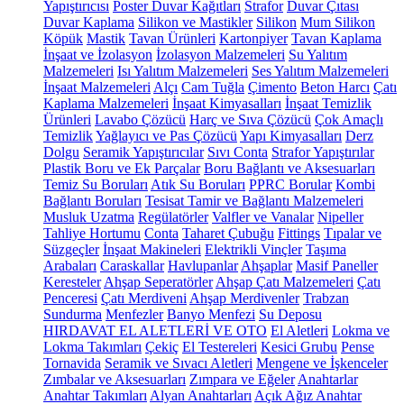
Yapıştırıcısı
Poster Duvar Kağıtları
Strafor
Duvar Çıtası
Duvar Kaplama
Silikon ve Mastikler
Silikon
Mum Silikon
Köpük
Mastik
Tavan Ürünleri
Kartonpiyer
Tavan Kaplama
İnşaat ve İzolasyon
İzolasyon Malzemeleri
Su Yalıtım
Malzemeleri
Isı Yalıtım Malzemeleri
Ses Yalıtım Malzemeleri
İnşaat Malzemeleri
Alçı
Cam Tuğla
Çimento
Beton Harcı
Çatı
Kaplama Malzemeleri
İnşaat Kimyasalları
İnşaat Temizlik
Ürünleri
Lavabo Çözücü
Harç ve Sıva Çözücü
Çok Amaçlı
Temizlik
Yağlayıcı ve Pas Çözücü
Yapı Kimyasalları
Derz
Dolgu
Seramik Yapıştırıcılar
Sıvı Conta
Strafor Yapıştırılar
Plastik Boru ve Ek Parçalar
Boru Bağlantı ve Aksesuarları
Temiz Su Boruları
Atık Su Boruları
PPRC Borular
Kombi
Bağlantı Boruları
Tesisat Tamir ve Bağlantı Malzemeleri
Musluk Uzatma
Regülatörler
Valfler ve Vanalar
Nipeller
Tahliye Hortumu
Conta
Taharet Çubuğu
Fittings
Tıpalar ve
Süzgeçler
İnşaat Makineleri
Elektrikli Vinçler
Taşıma
Arabaları
Caraskallar
Havlupanlar
Ahşaplar
Masif Paneller
Keresteler
Ahşap Seperatörler
Ahşap Çatı Malzemeleri
Çatı
Penceresi
Çatı Merdiveni
Ahşap Merdivenler
Trabzan
Sundurma
Menfezler
Banyo Menfezi
Su Deposu
HIRDAVAT EL ALETLERİ VE OTO
El Aletleri
Lokma ve
Lokma Takımları
Çekiç
El Testereleri
Kesici Grubu
Pense
Tornavida
Seramik ve Sıvacı Aletleri
Mengene ve İşkenceler
Zımbalar ve Aksesuarları
Zımpara ve Eğeler
Anahtarlar
Anahtar Takımları
Alyan Anahtarları
Açık Ağız Anahtar