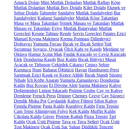
Amaçlı Dolap
Mini Mutfak Dolapları
Mutfak Rafları
Köşe
Mutfak Dolapları
Mutfak Boy Dolabı
Kiler Dolabı
Ekmek ve
Sebze Dolabı
Tabureler
Sandalye
Mutfak Sandalyeleri
Bar
Sandalyeleri
Katlanır Sandalyeler
Mutfak Köşe Takımları
Masa ve Masa Takımları
Yemek Masası ve Takımları
Mutfak
Masası ve Takımları
Eviye
Mutfak Bataryaları
Mutfak
Gereçleri
Kesme Tahtası
Rende
Servis Gereçleri
Patates Ezici
Manuel Kıyma Makinesi
Krema Pompası
Dilimleyici
Doğrayıcı
Yumurta Fırçası
Bıçak ve Bıçak Setleri
Yağ
Sıçratmaz
Soyucu, Oyacak
Ölçü Kabı ve Kaşığı
Merdane ve
Oklava
Hamur Açma Matı
Fındık Kıracağı ve Ceviz Kıracağı
Elek
Dondurma Kaşığı
Buz Kalıbı
Bıçak Bileyici Masat
Açacak ve Tirbuşon
Çekirdek Çıkarıcı
Çırpıcı
Sebze
Kurutucu
Huni
Baharat Öğütücü
Havan
Hamburger Presi
Sarımsak Ezici
Kaşık ve Kepçe Altlığı
Bıçak Standı
Süzgeç
Nihale
İçli Köfte Aparatı
Yumurta Zamanlayıcı
Dondurma
Kalıbı
Buz Kovası
Et Dövme Aleti
Sarma Makinesi
Kahve
Değirmenleri
Limon Sıkacağı
Pişirme Grubu
Çay ve Kahve
Demleme
French Press
Dripper
Chemex
Cezve
Çay Süzgeci
Demlik
Moka Pot
Çaydanlık
Kahve Filtresi
Sifon Kahve
Fırında Pişirme
Pasta Kalıbı
Kurabiye Kalıbı
Fırın Tepsisi
Cam Tepsi
Alüminyum Folyo
Kek Kalıbı
Muffin Kalıbı
Çikolata Kalıbı
Güveç
Pişirme Kağıdı
Pizza Tepsisi
Tart
Kalıbı
Ocak Üstü Pişirme
Tava ve Tava Setleri
Ocak Üstü
Tost Makinesi
Ocak Üstü Sac
Sahan
Düdüklü Tencere