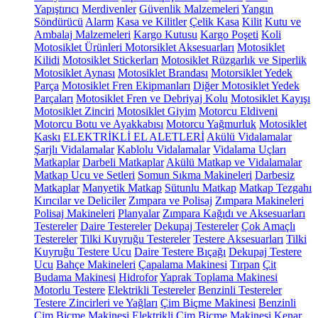
Yapıştırıcı
Merdivenler
Güvenlik Malzemeleri
Yangın
Söndürücü
Alarm
Kasa ve Kilitler
Çelik Kasa
Kilit
Kutu ve
Ambalaj Malzemeleri
Kargo Kutusu
Kargo Poşeti
Koli
Motosiklet Ürünleri
Motorsiklet Aksesuarları
Motosiklet
Kilidi
Motosiklet Stickerları
Motosiklet Rüzgarlık ve Siperlik
Motosiklet Aynası
Motosiklet Brandası
Motorsiklet Yedek
Parça
Motosiklet Fren Ekipmanları
Diğer Motosiklet Yedek
Parçaları
Motosiklet Fren ve Debriyaj Kolu
Motosiklet Kayışı
Motosiklet Zinciri
Motosiklet Giyim
Motorcu Eldiveni
Motorcu Botu ve Ayakkabısı
Motorcu Yağmurluk
Motosiklet
Kaskı
ELEKTRİKLİ EL ALETLERİ
Akülü Vidalamalar
Şarjlı Vidalamalar
Kablolu Vidalamalar
Vidalama Uçları
Matkaplar
Darbeli Matkaplar
Akülü Matkap ve Vidalamalar
Matkap Ucu ve Setleri
Somun Sıkma Makineleri
Darbesiz
Matkaplar
Manyetik Matkap
Sütunlu Matkap
Matkap Tezgahı
Kırıcılar ve Deliciler
Zımpara ve Polisaj
Zımpara Makineleri
Polisaj Makineleri
Planyalar
Zımpara Kağıdı ve Aksesuarları
Testereler
Daire Testereler
Dekupaj Testereler
Çok Amaçlı
Testereler
Tilki Kuyruğu Testereler
Testere Aksesuarları
Tilki
Kuyruğu Testere Ucu
Daire Testere Bıçağı
Dekupaj Testere
Ucu
Bahçe Makineleri
Çapalama Makinesi
Tırpan
Çit
Budama Makinesi
Hidrofor
Yaprak Toplama Makinesi
Motorlu Testere
Elektrikli Testereler
Benzinli Testereler
Testere Zincirleri ve Yağları
Çim Biçme Makinesi
Benzinli
Çim Biçme Makinesi
Elektrikli Çim Biçme Makinesi
Kenar