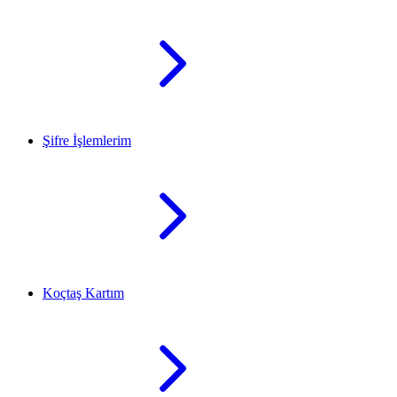
Şifre İşlemlerim
Koçtaş Kartım