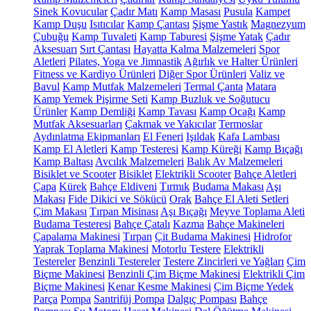
Sinek Kovucular
Çadır Matı
Kamp Masası
Pusula
Kampet
Kamp Duşu
Isıtıcılar
Kamp Çantası
Şişme Yastık
Magnezyum
Çubuğu
Kamp Tuvaleti
Kamp Taburesi
Şişme Yatak
Çadır
Aksesuarı
Sırt Çantası
Hayatta Kalma Malzemeleri
Spor
Aletleri
Pilates, Yoga ve Jimnastik
Ağırlık ve Halter Ürünleri
Fitness ve Kardiyo Ürünleri
Diğer Spor Ürünleri
Valiz ve
Bavul
Kamp Mutfak Malzemeleri
Termal Çanta
Matara
Kamp Yemek Pişirme Seti
Kamp Buzluk ve Soğutucu
Ürünler
Kamp Demliği
Kamp Tavası
Kamp Ocağı
Kamp
Mutfak Aksesuarları
Çakmak ve Yakıcılar
Termoslar
Aydınlatma Ekipmanları
El Feneri
Işıldak
Kafa Lambası
Kamp El Aletleri
Kamp Testeresi
Kamp Küreği
Kamp Bıçağı
Kamp Baltası
Avcılık Malzemeleri
Balık Av Malzemeleri
Bisiklet ve Scooter
Bisiklet
Elektrikli Scooter
Bahçe Aletleri
Çapa
Kürek
Bahçe Eldiveni
Tırmık
Budama Makası
Aşı
Makası
Fide Dikici ve Sökücü
Orak
Bahçe El Aleti Setleri
Çim Makası
Tırpan Misinası
Aşı Bıçağı
Meyve Toplama Aleti
Budama Testeresi
Bahçe Çatalı
Kazma
Bahçe Makineleri
Çapalama Makinesi
Tırpan
Çit Budama Makinesi
Hidrofor
Yaprak Toplama Makinesi
Motorlu Testere
Elektrikli
Testereler
Benzinli Testereler
Testere Zincirleri ve Yağları
Çim
Biçme Makinesi
Benzinli Çim Biçme Makinesi
Elektrikli Çim
Biçme Makinesi
Kenar Kesme Makinesi
Çim Biçme Yedek
Parça
Pompa
Santrifüj Pompa
Dalgıç Pompası
Bahçe