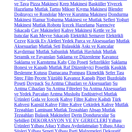
ve Tava
Pizza Makinesi
Krep Makinesi
Basküller
Yiyecek
Hazırlama
Mutfak Tartısı
Mikser
Kıyma Makinesi
Blender
Doğrayıcı ve Rondolar
Meyve Kurutma Makinesi
Dondurma
Makinesi
Hamur Yoğurma Makinesi ve Mutfak Şefleri
Yoğurt
Makinesi
Mutfak Robotu
İçecek Hazırlama
Narenciye
Sıkacağı
Çay Makineleri
Kahve Makinesi
Kettle ve Su
Isıtıcılar
Katı Meyve Sıkacağı
Elektrikli Semaver
Elektrikli
Cezve
Küçük Ev Aletleri Yedek Parça ve Aksesuarları
Mutfak
Aksesuarları
Mutfak Seti
Bulaşıklık
Askı ve Kancalar
Kaydırmaz
Mutfak Sabunluk
Mutfak Havluluk
Mutfak
Seramik ve Fayansları
Saklama ve Düzenleme
Kavanoz
Saklama ve Karıştırma Kabı
Çöp Poşeti
Sebzelikler
Saklama
Bonesi ve Kapağı
Mutfak Raf Düzenleyici
Poşetlik
Kaşıklık
Beslenme Kutusu
Damacana Pompası
Ekmeklik
Sefer Tası
Streç Film
Peçete Yüzüğü
Kavanoz Kapağı
Pipet
Buzdolabı
Poşeti
Doypack
Su Arıtma Cihazları ve Aksesuarları
Su
Arıtma Cihazları
Su Arıtma Filtreleri
Su Arıtma Aksesuarları
ve Yedek Parçaları
Arıtma Musluğu
Endüstriyel Mutfak
Ürünleri
Gıda ve İçecek
Kahve
Filtre Kahve Kağıdı
Türk
Kahvesi
Kapsül Kahve
Filtre Kahve
Çekirdek Kahve
Mutfak
Tezgahları
Laminant Mutfak Tezgahları
Ahşap Mutfak
Tezgahları
Bulaşık Makineleri
Derin Dondurucular
Su
Sebilleri
DEKORASYON VE EV GEREÇLERİ
Yılbaşı
Ürünleri
Yılbaşı Ağacı
Yılbaşı Aydınlatmaları
Yılbaşı Ağacı
Süsleri
Yılbaşı Sepeti
Yılbaşı Parti Malzemeleri
Dekoratif