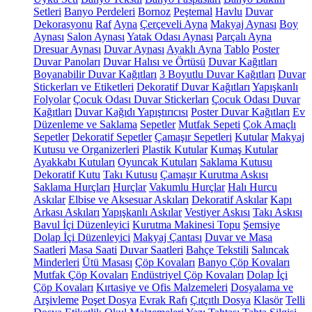
Setleri
Banyo Perdeleri
Bornoz
Peştemal
Havlu
Duvar
Dekorasyonu
Raf
Ayna
Çerçeveli Ayna
Makyaj Aynası
Boy
Aynası
Salon Aynası
Yatak Odası Aynası
Parçalı Ayna
Dresuar Aynası
Duvar Aynası
Ayaklı Ayna
Tablo
Poster
Duvar Panoları
Duvar Halısı ve Örtüsü
Duvar Kağıtları
Boyanabilir Duvar Kağıtları
3 Boyutlu Duvar Kağıtları
Duvar
Stickerları ve Etiketleri
Dekoratif Duvar Kağıtları
Yapışkanlı
Folyolar
Çocuk Odası Duvar Stickerları
Çocuk Odası Duvar
Kağıtları
Duvar Kağıdı Yapıştırıcısı
Poster Duvar Kağıtları
Ev
Düzenleme ve Saklama
Sepetler
Mutfak Sepeti
Çok Amaçlı
Sepetler
Dekoratif Sepetler
Çamaşır Sepetleri
Kutular
Makyaj
Kutusu ve Organizerleri
Plastik Kutular
Kumaş Kutular
Ayakkabı Kutuları
Oyuncak Kutuları
Saklama Kutusu
Dekoratif Kutu
Takı Kutusu
Çamaşır Kurutma Askısı
Saklama Hurçları
Hurçlar
Vakumlu Hurçlar
Halı Hurcu
Askılar
Elbise ve Aksesuar Askıları
Dekoratif Askılar
Kapı
Arkası Askıları
Yapışkanlı Askılar
Vestiyer Askısı
Takı Askısı
Bavul İçi Düzenleyici
Kurutma Makinesi Topu
Şemsiye
Dolap İçi Düzenleyici
Makyaj Çantası
Duvar ve Masa
Saatleri
Masa Saati
Duvar Saatleri
Bahçe Tekstili
Salıncak
Minderleri
Ütü Masası
Çöp Kovaları
Banyo Çöp Kovaları
Mutfak Çöp Kovaları
Endüstriyel Çöp Kovaları
Dolap İçi
Çöp Kovaları
Kırtasiye ve Ofis Malzemeleri
Dosyalama ve
Arşivleme
Poşet Dosya
Evrak Rafı
Çıtçıtlı Dosya
Klasör
Telli