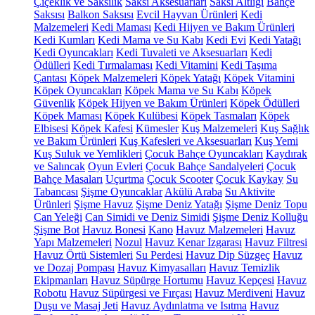
Çiçeklik ve Saksılık
Saksı Aksesuarları
Saksı Altlığı
Bahçe
Saksısı
Balkon Saksısı
Evcil Hayvan Ürünleri
Kedi
Malzemeleri
Kedi Maması
Kedi Hijyen ve Bakım Ürünleri
Kedi Kumları
Kedi Mama ve Su Kabı
Kedi Evi
Kedi Yatağı
Kedi Oyuncakları
Kedi Tuvaleti ve Aksesuarları
Kedi
Ödülleri
Kedi Tırmalaması
Kedi Vitamini
Kedi Taşıma
Çantası
Köpek Malzemeleri
Köpek Yatağı
Köpek Vitamini
Köpek Oyuncakları
Köpek Mama ve Su Kabı
Köpek
Güvenlik
Köpek Hijyen ve Bakım Ürünleri
Köpek Ödülleri
Köpek Maması
Köpek Kulübesi
Köpek Tasmaları
Köpek
Elbisesi
Köpek Kafesi
Kümesler
Kuş Malzemeleri
Kuş Sağlık
ve Bakım Ürünleri
Kuş Kafesleri ve Aksesuarları
Kuş Yemi
Kuş Suluk ve Yemlikleri
Çocuk Bahçe Oyuncakları
Kaydırak
ve Salıncak
Oyun Evleri
Çocuk Bahçe Sandalyeleri
Çocuk
Bahçe Masaları
Uçurtma
Çocuk Scooter
Çocuk Kaykay
Su
Tabancası
Şişme Oyuncaklar
Akülü Araba
Su Aktivite
Ürünleri
Şişme Havuz
Şişme Deniz Yatağı
Şişme Deniz Topu
Can Yeleği
Can Simidi ve Deniz Simidi
Şişme Deniz Kolluğu
Şişme Bot
Havuz Bonesi
Kano
Havuz Malzemeleri
Havuz
Yapı Malzemeleri
Nozul
Havuz Kenar Izgarası
Havuz Filtresi
Havuz Örtü Sistemleri
Su Perdesi
Havuz Dip Süzgeç
Havuz
ve Dozaj Pompası
Havuz Kimyasalları
Havuz Temizlik
Ekipmanları
Havuz Süpürge Hortumu
Havuz Kepçesi
Havuz
Robotu
Havuz Süpürgesi ve Fırçası
Havuz Merdiveni
Havuz
Duşu ve Masaj Jeti
Havuz Aydınlatma ve Isıtma
Havuz