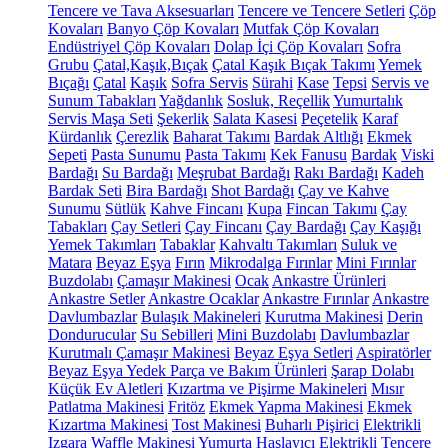
Tencere ve Tava Aksesuarları
Tencere ve Tencere Setleri
Çöp
Kovaları
Banyo Çöp Kovaları
Mutfak Çöp Kovaları
Endüstriyel Çöp Kovaları
Dolap İçi Çöp Kovaları
Sofra
Grubu
Çatal,Kaşık,Bıçak
Çatal Kaşık Bıçak Takımı
Yemek
Bıçağı
Çatal
Kaşık
Sofra Servis
Sürahi
Kase
Tepsi
Servis ve
Sunum Tabakları
Yağdanlık
Sosluk, Reçellik
Yumurtalık
Servis Maşa Seti
Şekerlik
Salata Kasesi
Peçetelik
Karaf
Kürdanlık
Çerezlik
Baharat Takımı
Bardak Altlığı
Ekmek
Sepeti
Pasta Sunumu
Pasta Takımı
Kek Fanusu
Bardak
Viski
Bardağı
Su Bardağı
Meşrubat Bardağı
Rakı Bardağı
Kadeh
Bardak Seti
Bira Bardağı
Shot Bardağı
Çay ve Kahve
Sunumu
Sütlük
Kahve Fincanı
Kupa
Fincan Takımı
Çay
Tabakları
Çay Setleri
Çay Fincanı
Çay Bardağı
Çay Kaşığı
Yemek Takımları
Tabaklar
Kahvaltı Takımları
Suluk ve
Matara
Beyaz Eşya
Fırın
Mikrodalga Fırınlar
Mini Fırınlar
Buzdolabı
Çamaşır Makinesi
Ocak
Ankastre Ürünleri
Ankastre Setler
Ankastre Ocaklar
Ankastre Fırınlar
Ankastre
Davlumbazlar
Bulaşık Makineleri
Kurutma Makinesi
Derin
Dondurucular
Su Sebilleri
Mini Buzdolabı
Davlumbazlar
Kurutmalı Çamaşır Makinesi
Beyaz Eşya Setleri
Aspiratörler
Beyaz Eşya Yedek Parça ve Bakım Ürünleri
Şarap Dolabı
Küçük Ev Aletleri
Kızartma ve Pişirme Makineleri
Mısır
Patlatma Makinesi
Fritöz
Ekmek Yapma Makinesi
Ekmek
Kızartma Makinesi
Tost Makinesi
Buharlı Pişirici
Elektrikli
Izgara
Waffle Makinesi
Yumurta Haşlayıcı
Elektrikli Tencere