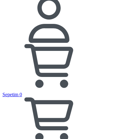
Sepetim
0