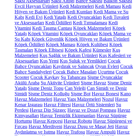
Saksı Aksesuarları
Saksı Altlığı
Bahçe Saksısı
Balkon Saksısı
Evcil Hayvan Ürünleri
Kedi Malzemeleri
Kedi Maması
Kedi
Hijyen ve Bakım Ürünleri
Kedi Kumları
Kedi Mama ve Su
Kabı
Kedi Evi
Kedi Yatağı
Kedi Oyuncakları
Kedi Tuvaleti
ve Aksesuarları
Kedi Ödülleri
Kedi Tırmalaması
Kedi
Vitamini
Kedi Taşıma Çantası
Köpek Malzemeleri
Köpek
Yatağı
Köpek Vitamini
Köpek Oyuncakları
Köpek Mama ve
Su Kabı
Köpek Güvenlik
Köpek Hijyen ve Bakım Ürünleri
Köpek Ödülleri
Köpek Maması
Köpek Kulübesi
Köpek
Tasmaları
Köpek Elbisesi
Köpek Kafesi
Kümesler
Kuş
Malzemeleri
Kuş Sağlık ve Bakım Ürünleri
Kuş Kafesleri ve
Aksesuarları
Kuş Yemi
Kuş Suluk ve Yemlikleri
Çocuk
Bahçe Oyuncakları
Kaydırak ve Salıncak
Oyun Evleri
Çocuk
Bahçe Sandalyeleri
Çocuk Bahçe Masaları
Uçurtma
Çocuk
Scooter
Çocuk Kaykay
Su Tabancası
Şişme Oyuncaklar
Akülü Araba
Su Aktivite Ürünleri
Şişme Havuz
Şişme Deniz
Yatağı
Şişme Deniz Topu
Can Yeleği
Can Simidi ve Deniz
Simidi
Şişme Deniz Kolluğu
Şişme Bot
Havuz Bonesi
Kano
Havuz Malzemeleri
Havuz Yapı Malzemeleri
Nozul
Havuz
Kenar Izgarası
Havuz Filtresi
Havuz Örtü Sistemleri
Su
Perdesi
Havuz Dip Süzgeç
Havuz ve Dozaj Pompası
Havuz
Kimyasalları
Havuz Temizlik Ekipmanları
Havuz Süpürge
Hortumu
Havuz Kepçesi
Havuz Robotu
Havuz Süpürgesi ve
Fırçası
Havuz Merdiveni
Havuz Duşu ve Masaj Jeti
Havuz
Aydınlatma ve Isıtma
Havuz Trafosu
Havuz Ampulü
Havuz