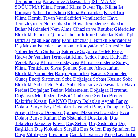
Termometresi
Karavan ve Aksesuarları
ISITMA VE
SOĞUTMA
Klima
Portatif Klima
Duvar Tipi Klima
Isı
Pompası
Salon Tipi Klima
Klima Kumandası
Kaset Tipi
Klima
Kombi
Tavan Vantilatörleri
Vantilatörler
Hava
Temizleyiciler
Nem Cihazları
Hava Temizleme Cihazları
Buhar Makineleri
Nem Alma Cihazları ve Rutubet Gidericiler
Elektrikli Isıtıcılar
Quartz Isıtıcılar
Infrared Isıtıcılar
Kule Tipi
Isıtıcılar
Yağlı Radyatör
Fanlı Isıtıcılar
Elektrikli Radyatörler
Dış Mekan Isıtıcılar
Havlupanlar
Radyatörler
Termosifonlar
Şofbenler
Ani Su Isıtıcı
Isıtma ve Soğutma Yedek Parça
Radyatör Vanaları
Termostat
Klima Yedek Parça
Radyatör
Yedek Parça
Klima Temizleyicisi
Klima Temizleme Spreyi
Klima Temizleme Sıvısı
Şömine
Şömine Aksesuarları
Elektrikli Şömineler
Bahçe Şömineleri
Bacasız Şömineler
Güneş Enerji Sistemleri
Soba
Doğalgaz Sobası
Kuzine Soba
Elektrikli Soba
Pelet Soba
Soba Borusu ve Aksesuarları
Hava
Perdesi
Doğalgaz Tesisat Malzemeleri
Doğalgaz Hortumu
Doğalgaz Menfezleri
Tesisat Temizleme Sıvıları
Boyler
Kalorifer Kazanı
BANYO
Banyo Dolapları
Aynalı Banyo
Dolabı
Banyo Boy Dolapları
Lavabolu Banyo Dolapları
Çok
Amaçlı Banyo Dolapları
Çamaşır Makinesi Dolapları
Ecza
Dolabı
Banyo Rafları
Duş Sistemleri
Duşakabin
Duş
Tekneleri
Jakuziler
Küvet
Duş Setleri
Duş Sistemleri
Duş
Başlıkları
Duş Kolonları
Sürgülü Duş Setleri
Duş Spiralleri
El
Duşu
Vitrifiyeler
Lavabolar
Çanak Lavabolar
Köşe Lavabolar