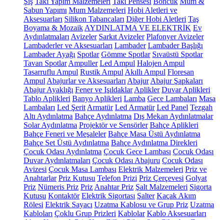
Şiş
Takı Yapım Malzemeleri
Takı Pensesi
Boncuk
Mum &
Sabun Yapımı
Mum Malzemeleri
Hobi Aletleri ve
Aksesuarları
Silikon Tabancaları
Diğer Hobi Aletleri
Taş
Boyama & Mozaik
AYDINLATMA VE ELEKTRİK
Ev
Aydınlatmaları
Avizeler
Sarkıt Avizeler
Plafonyer Avizeler
Lambaderler ve Aksesuarları
Lambader
Lambader Başlığı
Lambader Ayağı
Spotlar
Gömme Spotlar
Sıvaüstü Spotlar
Tavan Spotlar
Ampuller
Led Ampul
Halojen Ampul
Tasarruflu Ampul
Rustik Ampul
Akıllı Ampul
Floresan
Ampul
Abajurlar ve Aksesuarları
Abajur
Abajur Şapkaları
Abajur Ayaklığı
Fener ve Işıldaklar
Aplikler
Duvar Aplikleri
Tablo Aplikleri
Banyo Aplikleri
Lamba
Gece Lambaları
Masa
Lambaları
Led Şerit
Armatür
Led Armatür
Led Panel
Tezgah
Altı Aydınlatma
Bahçe Aydınlatma
Dış Mekan Aydınlatmalar
Solar Aydınlatma
Projektör ve Sensörler
Bahçe Aplikleri
Bahçe Feneri ve Meşaleler
Bahçe Masa Üstü Aydınlatma
Bahçe Set Üstü Aydınlatma
Bahçe Aydınlatma Direkleri
Çocuk Odası Aydınlatma
Çocuk Gece Lambası
Çocuk Odası
Duvar Aydınlatmaları
Çocuk Odası Abajuru
Çocuk Odası
Avizesi
Çocuk Masa Lambası
Elektrik Malzemeleri
Priz ve
Anahtarlar
Priz Kutusu
Telefon Prizi
Priz Çerçevesi
Golyat
Priz
Nümeris Priz
Priz
Anahtar Priz
Şalt Malzemeleri
Sigorta
Kutusu
Kontaktör
Elektrik Sigortası
Şalter
Kaçak Akım
Rölesi
Elektrik Sayacı
Uzatma Kablosu ve Grup Priz
Uzatma
Kabloları
Çoklu Grup Prizleri
Kablolar
Kablo Aksesuarları