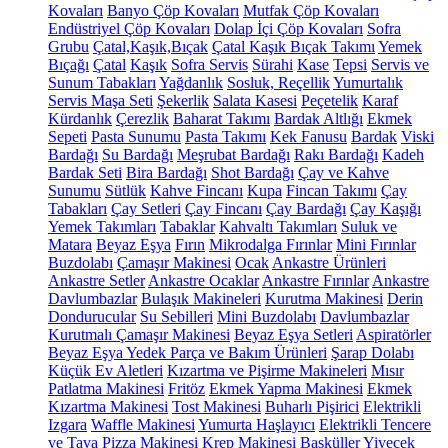
Kovaları
Banyo Çöp Kovaları
Mutfak Çöp Kovaları
Endüstriyel Çöp Kovaları
Dolap İçi Çöp Kovaları
Sofra
Grubu
Çatal,Kaşık,Bıçak
Çatal Kaşık Bıçak Takımı
Yemek
Bıçağı
Çatal
Kaşık
Sofra Servis
Sürahi
Kase
Tepsi
Servis ve
Sunum Tabakları
Yağdanlık
Sosluk, Reçellik
Yumurtalık
Servis Maşa Seti
Şekerlik
Salata Kasesi
Peçetelik
Karaf
Kürdanlık
Çerezlik
Baharat Takımı
Bardak Altlığı
Ekmek
Sepeti
Pasta Sunumu
Pasta Takımı
Kek Fanusu
Bardak
Viski
Bardağı
Su Bardağı
Meşrubat Bardağı
Rakı Bardağı
Kadeh
Bardak Seti
Bira Bardağı
Shot Bardağı
Çay ve Kahve
Sunumu
Sütlük
Kahve Fincanı
Kupa
Fincan Takımı
Çay
Tabakları
Çay Setleri
Çay Fincanı
Çay Bardağı
Çay Kaşığı
Yemek Takımları
Tabaklar
Kahvaltı Takımları
Suluk ve
Matara
Beyaz Eşya
Fırın
Mikrodalga Fırınlar
Mini Fırınlar
Buzdolabı
Çamaşır Makinesi
Ocak
Ankastre Ürünleri
Ankastre Setler
Ankastre Ocaklar
Ankastre Fırınlar
Ankastre
Davlumbazlar
Bulaşık Makineleri
Kurutma Makinesi
Derin
Dondurucular
Su Sebilleri
Mini Buzdolabı
Davlumbazlar
Kurutmalı Çamaşır Makinesi
Beyaz Eşya Setleri
Aspiratörler
Beyaz Eşya Yedek Parça ve Bakım Ürünleri
Şarap Dolabı
Küçük Ev Aletleri
Kızartma ve Pişirme Makineleri
Mısır
Patlatma Makinesi
Fritöz
Ekmek Yapma Makinesi
Ekmek
Kızartma Makinesi
Tost Makinesi
Buharlı Pişirici
Elektrikli
Izgara
Waffle Makinesi
Yumurta Haşlayıcı
Elektrikli Tencere
ve Tava
Pizza Makinesi
Krep Makinesi
Basküller
Yiyecek