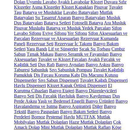
Dolap Uyumlu Lavabo
Ayaklı Lavabolar
Klozet
Duvara Sıfır
Klozetler
Asma Klozetler
Klozet Kapakları
Pisuvar
Tuvalet
Taşı
Batarya ve Musluklar
Lavabo Bataryaları
Mutfak
Bataryaları
Su Tasarruf Aparatı
Banyo Bataryaları
Musluk
Duş Bataryaları
Batarya Setleri
Fotoselli Batarya
Ara Musluk
Pisuvar Musluğu
Batarya ve Musluk Yedek Parçaları
Sifon
Lavabo Sifonu
Eviye Sifonu
Yer Sifonu
Sifon Aksesuarları ve
Parçaları
Rezervuar ve Aksesuarları
Rezervuar Kumanda
Paneli
Rezervuar Seti
Rezervuar İç Takımı
Banyo Bakım
Setleri
Yara Bandı
Lif ve Süngerler
Sıcak Su Torbası
Cımbız
Sabun
Tırnak Makası
Banyo Seramik ve Fayansları
Banyo
Aksesuarları
Tuvalet ve Klozet Fırçaları
Ayaklı Fırçalık ve
Kağıtlık Seti
Duş Rafı
Banyo Aynaları
Banyo Askısı
Banyo
Taburesi
Sabunluk
Sıvı Sabunluk Pompası
Tuvalet Kağıtlığı
Pamukluk
Diş Fırçası Koruma Kabı
Diş Macunu Kutusu
Dispenserler
Sıvı Sabun Dispenseri
Tuvalet Kağıdı Dispenseri
Havlu Dispenseri
Klozet Kapak Örtüsü Dispenseri
El
Kurutma Cihazları
Banyo Etajeri
Banyo Düzenleyicileri
Banyo Seti
Diş Fırçalık
Havluluk
Banyo Kaydırmazı
Duş
Perde Askısı
Yaşlı ve Bedensel Engelli Banyo Ürünleri
Banyo
Havalandırma ve Isıtma
Banyo Aspiratörü
Diğer
Banyo
Tekstil
Banyo Paspasları
Banyo Bakım Setleri
Banyo
Perdeleri
Bornoz
Peştemal
Havlu
MUTFAK
Mutfak
Mobilyaları
Mutfak Dolapları
Hazır Mutfak Dolapları
Çok
Amaçlı Dolap
Mini Mutfak Dolapları
Mutfak Rafları
Köşe