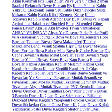
Akım Korumalı Priz
Kapı Zilleri
Pil ve Şarj Cihazları
Zaman
Saatleri
Elektronik Devre Elemanı
Fiş
Kablo Pabucu
Kablo
Yüksüğü
Elektronik Tamir Seti
Kablo Düzenleyiciler
Susta
Makaron Kablo
Kablo Klipsi
Klemens
Kroşe
Kablo
Toplayıcı
Kablo Kanalı
Adaptör
Duy
Buat Kutusu ve Kapağı
Aydınlatma Halatları ve Zincirleri
Enerji Sistemleri
Güneş
Paneli
Lityum Akü
Jel Akü
İnverter
Tavan Vantilatörleri
AHŞAP VE İNŞAAT
Ahşap Yer Döşeme
Parke
Parke Profil
ve Aksesuarları
Süpürgelik
Boya ve Boya Malzemeleri
Hobi
Boyaları
Tempare Boyası
Boya Malzemeleri
Tinerler
Maskeleme Bandı
Vernik
Spatula
Hışır Örtü
Duvar Macunu
Boya Fırçaları
Boya Rulosu
Mala
Boya
İç Cephe Boyalar
Dış
Cephe Boyalar
Astarlar
Metal Boyaları
Tavan Boyaları
Yağlı
Boyalar
Yalıtım Boyası
Sprey Boya
Kapı Boyası
Epoksi
Boyalar
Kapılar
Amerikan Kapılar
Melamin Kapılar
Çelik
Kapılar
Akordiyon Kapılar
Sürgülü Kapılar
Acil Çıkış
Kapıları
Kapı Kolları
Seramik ve Fayans
Banyo Seramik ve
Fayansları
Yer Seramik ve Fayansları
Mutfak Seramik ve
Fayansları
Karo
Mozaik
Mutfak Tezgahları
Laminant Mutfak
Tezgahları
Ahşap Mutfak Tezgahları
PVC Zemin Kaplama
Duvar Ürünleri
Duvar Kağıtları
Boyanabilir Duvar Kağıtları
3 Boyutlu Duvar Kağıtları
Duvar Stickerları ve Etiketleri
Dekoratif Duvar Kağıtları
Yapışkanlı Folyolar
Çocuk Odası
Duvar Stickerları
Çocuk Odası Duvar Kağıtları
Duvar Kağıdı
Yapıştırıcısı
Poster Duvar Kağıtları
Strafor
Duvar Çıtası