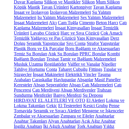
Duvar Kaplama
Silikon ve Mastikler
Silikon
Mum Silikon
Köpük
Mastik
Tavan Ürünleri
Kartonpiyer
Tavan Kaplama
İnşaat ve İzolasyon
İzolasyon Malzemeleri
Su Yalıtım
Malzemeleri
Isı Yalıtım Malzemeleri
Ses Yalıtım Malzemeleri
İnşaat Malzemeleri
Alçı
Cam Tuğla
Çimento
Beton Harcı
Çatı
Kaplama Malzemeleri
İnşaat Kimyasalları
İnşaat Temizlik
Ürünleri
Lavabo Çözücü
Harç ve Sıva Çözücü
Çok Amaçlı
Temizlik
Yağlayıcı ve Pas Çözücü
Yapı Kimyasalları
Derz
Dolgu
Seramik Yapıştırıcılar
Sıvı Conta
Strafor Yapıştırılar
Plastik Boru ve Ek Parçalar
Boru Bağlantı ve Aksesuarları
Temiz Su Boruları
Atık Su Boruları
PPRC Borular
Kombi
Bağlantı Boruları
Tesisat Tamir ve Bağlantı Malzemeleri
Musluk Uzatma
Regülatörler
Valfler ve Vanalar
Nipeller
Tahliye Hortumu
Conta
Taharet Çubuğu
Fittings
Tıpalar ve
Süzgeçler
İnşaat Makineleri
Elektrikli Vinçler
Taşıma
Arabaları
Caraskallar
Havlupanlar
Ahşaplar
Masif Paneller
Keresteler
Ahşap Seperatörler
Ahşap Çatı Malzemeleri
Çatı
Penceresi
Çatı Merdiveni
Ahşap Merdivenler
Trabzan
Sundurma
Menfezler
Banyo Menfezi
Su Deposu
HIRDAVAT EL ALETLERİ VE OTO
El Aletleri
Lokma ve
Lokma Takımları
Çekiç
El Testereleri
Kesici Grubu
Pense
Tornavida
Seramik ve Sıvacı Aletleri
Mengene ve İşkenceler
Zımbalar ve Aksesuarları
Zımpara ve Eğeler
Anahtarlar
Anahtar Takımları
Alyan Anahtarları
Açık Ağız Anahtar
İngiliz Anahtarı
İki Ağızlı Anahtar
Tork Anahtarı
Yıldız