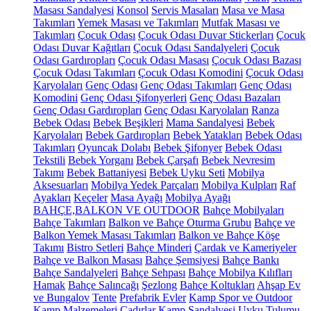
Masası Sandalyesi
Konsol
Servis Masaları
Masa ve Masa
Takımları
Yemek Masası ve Takımları
Mutfak Masası ve
Takımları
Çocuk Odası
Çocuk Odası Duvar Stickerları
Çocuk
Odası Duvar Kağıtları
Çocuk Odası Sandalyeleri
Çocuk
Odası Gardıropları
Çocuk Odası Masası
Çocuk Odası Bazası
Çocuk Odası Takımları
Çocuk Odası Komodini
Çocuk Odası
Karyolaları
Genç Odası
Genç Odası Takımları
Genç Odası
Komodini
Genç Odası Şifonyerleri
Genç Odası Bazaları
Genç Odası Gardıropları
Genç Odası Karyolaları
Ranza
Bebek Odası
Bebek Beşikleri
Mama Sandalyesi
Bebek
Karyolaları
Bebek Gardıropları
Bebek Yatakları
Bebek Odası
Takımları
Oyuncak Dolabı
Bebek Şifonyer
Bebek Odası
Tekstili
Bebek Yorganı
Bebek Çarşafı
Bebek Nevresim
Takımı
Bebek Battaniyesi
Bebek Uyku Seti
Mobilya
Aksesuarları
Mobilya Yedek Parçaları
Mobilya Kulpları
Raf
Ayakları
Keçeler
Masa Ayağı
Mobilya Ayağı
BAHÇE,BALKON VE OUTDOOR
Bahçe Mobilyaları
Bahçe Takımları
Balkon ve Bahçe Oturma Grubu
Bahçe ve
Balkon Yemek Masası Takımları
Balkon ve Bahçe Köşe
Takımı
Bistro Setleri
Bahçe Minderi
Çardak ve Kameriyeler
Bahçe ve Balkon Masası
Bahçe Şemsiyesi
Bahçe Bankı
Bahçe Sandalyeleri
Bahçe Sehpası
Bahçe Mobilya Kılıfları
Hamak
Bahçe Salıncağı
Şezlong
Bahçe Koltukları
Ahşap Ev
ve Bungalov
Tente
Prefabrik Evler
Kamp Spor ve Outdoor
Kamp Malzemeleri
Çadırlar
Kamp Sandalyesi
Uyku Tulumu