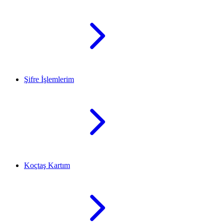
Şifre İşlemlerim
Koçtaş Kartım