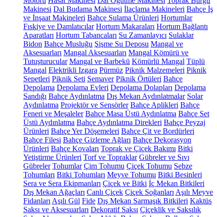
Motoru
Hasat Makinesi
Dal Öğütme Makinesi
Toprak Burgu
Makinesi
Dal Budama Makinesi
İlaçlama Makineleri
Bahçe İş
ve İnşaat Makineleri
Bahçe Sulama Ürünleri
Hortumlar
Fıskiye ve Damlatıcılar
Hortum Makaraları
Hortum Bağlantı
Aparatları
Hortum Tabancaları
Su Zamanlayıcı
Sulaklar
Bidon
Bahçe Musluğu
Şişme Su Deposu
Mangal ve
Aksesuarları
Mangal Aksesuarları
Mangal Kömürü ve
Tutuşturucular
Mangal ve Barbekü
Kömürlü Mangal
Tüplü
Mangal
Elektrikli Izgara
Pürmüz
Piknik Malzemeleri
Piknik
Sepetleri
Piknik Seti
Semaver
Piknik Örtüleri
Bahçe
Depolama
Depolama Evleri
Depolama Dolapları
Depolama
Sandığı
Bahçe Aydınlatma
Dış Mekan Aydınlatmalar
Solar
Aydınlatma
Projektör ve Sensörler
Bahçe Aplikleri
Bahçe
Feneri ve Meşaleler
Bahçe Masa Üstü Aydınlatma
Bahçe Set
Üstü Aydınlatma
Bahçe Aydınlatma Direkleri
Bahçe Peyzaj
Ürünleri
Bahçe Yer Döşemeleri
Bahçe Çit ve Bordürleri
Bahçe Filesi
Bahçe Gizleme Ağları
Bahçe Dekorasyon
Ürünleri
Bahçe Kovaları
Toprak ve Çiçek Bakımı
Bitki
Yetiştirme Ürünleri
Torf ve Topraklar
Gübreler ve Sıvı
Gübreler
Tohumlar
Çim Tohumu
Çiçek Tohumu
Sebze
Tohumları
Bitki Tohumları
Meyve Tohumu
Bitki Besinleri
Sera ve Sera Ekipmanları
Çiçek ve Bitki
İç Mekan Bitkileri
Dış Mekan Ağaçları
Canlı Çiçek
Çiçek Soğanları
Aşılı Meyve
Fidanları
Aşılı Gül
Fide
Dış Mekan Sarmaşık Bitkileri
Kaktüs
Saksı ve Aksesuarları
Dekoratif Saksı
Çiçeklik ve Saksılık