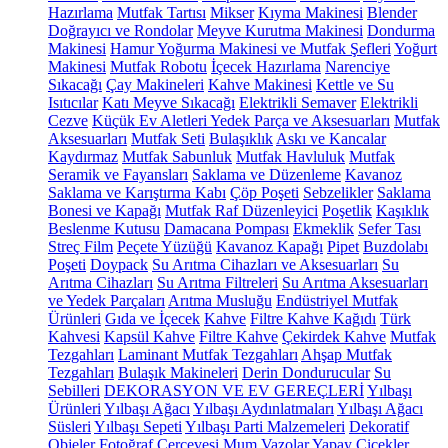
Hazırlama
Mutfak Tartısı
Mikser
Kıyma Makinesi
Blender
Doğrayıcı ve Rondolar
Meyve Kurutma Makinesi
Dondurma
Makinesi
Hamur Yoğurma Makinesi ve Mutfak Şefleri
Yoğurt
Makinesi
Mutfak Robotu
İçecek Hazırlama
Narenciye
Sıkacağı
Çay Makineleri
Kahve Makinesi
Kettle ve Su
Isıtıcılar
Katı Meyve Sıkacağı
Elektrikli Semaver
Elektrikli
Cezve
Küçük Ev Aletleri Yedek Parça ve Aksesuarları
Mutfak
Aksesuarları
Mutfak Seti
Bulaşıklık
Askı ve Kancalar
Kaydırmaz
Mutfak Sabunluk
Mutfak Havluluk
Mutfak
Seramik ve Fayansları
Saklama ve Düzenleme
Kavanoz
Saklama ve Karıştırma Kabı
Çöp Poşeti
Sebzelikler
Saklama
Bonesi ve Kapağı
Mutfak Raf Düzenleyici
Poşetlik
Kaşıklık
Beslenme Kutusu
Damacana Pompası
Ekmeklik
Sefer Tası
Streç Film
Peçete Yüzüğü
Kavanoz Kapağı
Pipet
Buzdolabı
Poşeti
Doypack
Su Arıtma Cihazları ve Aksesuarları
Su
Arıtma Cihazları
Su Arıtma Filtreleri
Su Arıtma Aksesuarları
ve Yedek Parçaları
Arıtma Musluğu
Endüstriyel Mutfak
Ürünleri
Gıda ve İçecek
Kahve
Filtre Kahve Kağıdı
Türk
Kahvesi
Kapsül Kahve
Filtre Kahve
Çekirdek Kahve
Mutfak
Tezgahları
Laminant Mutfak Tezgahları
Ahşap Mutfak
Tezgahları
Bulaşık Makineleri
Derin Dondurucular
Su
Sebilleri
DEKORASYON VE EV GEREÇLERİ
Yılbaşı
Ürünleri
Yılbaşı Ağacı
Yılbaşı Aydınlatmaları
Yılbaşı Ağacı
Süsleri
Yılbaşı Sepeti
Yılbaşı Parti Malzemeleri
Dekoratif
Objeler
Fotoğraf Çerçevesi
Mum
Vazolar
Yapay Çiçekler