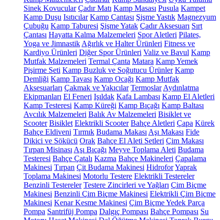
Sinek Kovucular
Çadır Matı
Kamp Masası
Pusula
Kampet
Kamp Duşu
Isıtıcılar
Kamp Çantası
Şişme Yastık
Magnezyum
Çubuğu
Kamp Taburesi
Şişme Yatak
Çadır Aksesuarı
Sırt
Çantası
Hayatta Kalma Malzemeleri
Spor Aletleri
Pilates,
Yoga ve Jimnastik
Ağırlık ve Halter Ürünleri
Fitness ve
Kardiyo Ürünleri
Diğer Spor Ürünleri
Valiz ve Bavul
Kamp
Mutfak Malzemeleri
Termal Çanta
Matara
Kamp Yemek
Pişirme Seti
Kamp Buzluk ve Soğutucu Ürünler
Kamp
Demliği
Kamp Tavası
Kamp Ocağı
Kamp Mutfak
Aksesuarları
Çakmak ve Yakıcılar
Termoslar
Aydınlatma
Ekipmanları
El Feneri
Işıldak
Kafa Lambası
Kamp El Aletleri
Kamp Testeresi
Kamp Küreği
Kamp Bıçağı
Kamp Baltası
Avcılık Malzemeleri
Balık Av Malzemeleri
Bisiklet ve
Scooter
Bisiklet
Elektrikli Scooter
Bahçe Aletleri
Çapa
Kürek
Bahçe Eldiveni
Tırmık
Budama Makası
Aşı Makası
Fide
Dikici ve Sökücü
Orak
Bahçe El Aleti Setleri
Çim Makası
Tırpan Misinası
Aşı Bıçağı
Meyve Toplama Aleti
Budama
Testeresi
Bahçe Çatalı
Kazma
Bahçe Makineleri
Çapalama
Makinesi
Tırpan
Çit Budama Makinesi
Hidrofor
Yaprak
Toplama Makinesi
Motorlu Testere
Elektrikli Testereler
Benzinli Testereler
Testere Zincirleri ve Yağları
Çim Biçme
Makinesi
Benzinli Çim Biçme Makinesi
Elektrikli Çim Biçme
Makinesi
Kenar Kesme Makinesi
Çim Biçme Yedek Parça
Pompa
Santrifüj Pompa
Dalgıç Pompası
Bahçe Pompası
Su