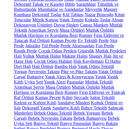
Dekoratif Tabak ve Kaseler
Biblo
Şaraplıklar
Tütsülük ve
Buhurdanlık
Mumluklar ve Şamdanlar
Meyvelik
Magnet
Kumbara
Dekoratif Taşlar
Kül Tablası
Nazar Boncuğu
Kitap
Tutucular
Müzik Kutusu
Yatak Tepsisi
Kokulu Taşlar
Ahşap
Dekorasyon Ürünleri
Duvar Süsleri
Cansız Manken
Mutfak
Tekstili
Amerikan Servis
Masa Örtüleri
Mutfak Önlüğü
Mutfak Havlusu ve Kurulama Bezi
Runner
Fırın Eldiveni ve
Tutacak
Raf Örtüsü
Kumaş Peçete
Ev Tekstili
Perde
Stor
Perde
Jaluziler
Tül Perde
Perde Aksesuarları
Fon Perde
Rustik Perde
Çocuk Odası Perdesi
Güneşlik
Mutfak Perdeleri
Halı
Yolluk
Mutfak Halısı
Makine Halısı
Shaggy Halı
Jüt ve
Hasır Halı
Çocuk Odası Halıları
Halı Kaydırmazı
El Halısı
Deri Halı
Halı Örtüsü
Bambu Halı
Yatak Odası Tekstili
Yorgan
Nevresim Takımı
Pike ve Pike Takımı
Yatak Örtüsü
Çarşaf
Battaniye
Yatak Alezi & Koruyucusu
Yastık
Yastık
Kılıfı
Uyku Seti
Yastık Alezi
Paspaslar
Mutfak Tekstili
Amerikan Servis
Masa Örtüleri
Mutfak Önlüğü
Mutfak
Havlusu ve Kurulama Bezi
Runner
Fırın Eldiveni ve Tutacak
Raf Örtüsü
Kumaş Peçete
Kilim
Seccade
Salon Tekstili
Kırlent ve Kırlent Kılıfı
Sandalye Minderi
Koltuk Örtüsü ve
Şalı
Dekoratif Yastık
Sandalye Kılıfı
Bahçe Tekstili
Salıncak
Minderleri
Bebek Odası Tekstili
Bebek Yorganı
Bebek
Çarşafı
Bebek Nevresim Takımı
Bebek Battaniyesi
Bebek
Uyku Seti
Banyo Tekstil
Banyo Paspasları
Banyo Bakım
Setleri
Banyo Perdeleri
Bornoz
Peştemal
Havlu
Duvar