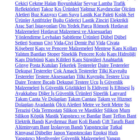
Çekici
Çekme Halatı
Boyunluklar
Seyyar Lamba
Trafik
Reflektörleri
Takoz
Kış Ürünleri
Yağmur Kaydırıcılar
Ölçüm
Aletleri
Buz Kazıyıcı
Cam Suyu
Lastik Kar Paleti
Kışlık Set
Ürünler
Antifrizler
Buğu Giderici
Lastik Zinciri
Elektrikli
Araç Şarj İstasyonları
Oto Yedek Parça
Römork
Hırdavat
Malzemeleri
Hırdavat Malzemesi ve Aksesuarları
Yönlendirme Levhaları
Sabitleme Ürünleri
Dübel
Dübel
Setleri
Somun
Çivi
Vida-Çivi
Demir Pul
Vida
Civata
Köşebent
Kapı ve Pencere Malzemeleri
Menteşe
Kapı Kolları
Yalıtım Bantları
Stoper
Sineklik
Pencere Kolu
Kapı Hidroliği
Kapı Dürbünü
Kapı Kilitleri
Kapı Sürgüleri
Anahtarlık
Gönye
Posta Kutuları
Tekerlek
Testereler
Daire Testereler
Dekupaj Testereler
Çok Amaçlı Testereler
Tilki Kuyruğu
Testereler
Testere Aksesuarları
Tilki Kuyruğu Testere Ucu
Daire Testere Bıçağı
Dekupaj Testere Ucu
İş Güvenlik
Malzemeleri
İş Güvenlik Gözlükleri
İş Eldiveni
İş Elbisesi
İş
Ayakkabısı
Diğer İş Güvenlik Ürünleri
Siperlik
Lanyard
Takım Çanta Ve Dolapları
Takım Çantası
Takım ve Hizmet
Dolapları
Avadanlık
Ölçü Aletleri
Metre ve Şerit Metre
Su
Terazisi
Oda Termostatı
Silikon ve Mastikler
Silikon
Mum
Silikon
Köpük
Mastik
Yapıştırıcı ve Bantlar
Bant
Teflon Bant
Elektrik Bandı
Kaydırmaz Bant
Koli Bandı
Çift Taraflı Bant
Alüminyum Bant
İzolasyon Bandı
Yapıştırıcılar
Tutkal
Kimyasal Dübeller
Japon Yapıştırıcıları
Epoksi
Hızlı
Yapıştırıcı
Merdivenler
Güvenlik Malzemeleri
Yangın