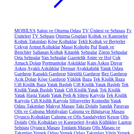
MOBİLYA
Salon ve Oturma Odası
TV Ünitesi ve Sehpası
Tv
Üniteleri
TV Sehpası
Oturma Grupları
Koltuk ve Kanepeler
Koltuk Takımları
Köşe Koltuklar
Tekli Koltuk ve Berjerler
Çekyat
Armut Koltuklar
Masaj Koltuğu
Puf
Bank ve
Benchler
Sallanan Koltuk
Kitaplık
Sehpalar
Zigon Sehpalar
Orta Sehpalar
Yan Sehpalar
Gazetelik
Antre ve Hol
Çok
Amaçlı Dolap
Portmantolar
Askılıklar
Kapı Askısı
Duvar
Askısı
Ayaklı Askılıklar
Dresuar
Ayakkabılık
Yatak Odası
Gardırop
Kapaklı Gardırop
Sürgülü Gardırop
Bez Gardırop
Açık Dolap
Köşe Gardırop
Yüklük
Baza
Tek Kişilik Baza
Çift Kişilik Baza
Yatak Başlığı
Çift Kişilik Yatak Başlığı
Tek
Kişilik Yatak Başlığı
Yatak
Çift Kişilik Yatak
Tek Kişilik
Yatak
Hasta Yatağı
Yatak Pedi & Şiltesi
Karyola
Tek Kişilik
Karyola
Çift Kişilik Karyola
Şifonyerler
Komodin
Yatak
Odası Takımları
Makyaj Masası
Takı Dolabı
Sandık
Paravan
Ofis ve Çalışma Mobilyaları
Çalışma ve Bilgisayar Masası
Oyuncu Koltukları
Çalışma ve Ofis Sandalyeleri
Keson
Ofis
Dolabı
Ofis Koltukları ve Kanepeleri
Ayaklı Küllükler
Laptop
Sehpası
Oyuncu Masası
Toplantı Masası
Ofis Masası ve
Takımları
Yemek Odası
Yemek Odası Takımları
Vitrin
Yemek