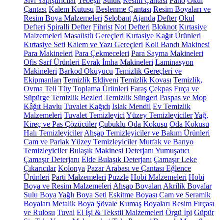
Sıvı Yapıştırıcılar
Tebeşir
Suluk
Resim Çantası
Pano
Okul
Çantası
Kalem Kutusu
Beslenme Çantası
Resim Boyaları ve
Resim Boya Malzemeleri
Selobant
Ajanda
Defter
Okul
Defteri
Spiralli Defter
Fihrist
Not Defteri
Bloknot
Kırtasiye
Malzemeleri
Masaüstü Gereçleri
Kırtasiye Kağıt Ürünleri
Kırtasiye Seti
Kalem ve Yazı Gereçleri
Koli Bandı Makinesi
Para Makineleri
Para Çekmeceleri
Para Sayma Makineleri
Ofis Sarf Ürünleri
Evrak İmha Makineleri
Laminasyon
Makineleri
Barkod Okuyucu
Temizlik Gereçleri ve
Ekipmanları
Temizlik Eldiveni
Temizlik Kovası
Temizlik,
Ovma Teli
Tüy Toplama Ürünleri
Faraş
Çekpas
Fırça ve
Süpürge
Temizlik Bezleri
Temizlik Süngeri
Paspas ve Mop
Kâğıt Havlu
Tuvalet Kağıdı
Islak Mendil
Ev Temizlik
Malzemeleri
Tuvalet Temizleyici
Yüzey Temizleyiciler
Yağ,
Kireç ve Pas Çözücüler
Çubuklu Oda Kokusu
Oda Kokusu
Halı Temizleyiciler
Ahşap Temizleyiciler ve Bakım Ürünleri
Cam ve Parlak Yüzey Temizleyiciler
Mutfak ve Banyo
Temizleyiciler
Bulaşık Makinesi Deterjanı
Yumuşatıcı
Çamaşır Deterjanı
Elde Bulaşık Deterjanı
Çamaşır Leke
Çıkarıcılar
Kolonya
Pazar Arabası ve Çantası
Eğlence
Ürünleri
Parti Malzemeleri
Puzzle
Hobi Malzemeleri
Hobi
Boya ve Resim Malzemeleri
Ahşap Boyaları
Akrilik Boyalar
Sulu Boya
Yağlı Boya Seti
Eskitme Boyası
Cam ve Seramik
Boyaları
Metalik Boya
Şövale
Kumaş Boyaları
Resim Fırçası
ve Rulosu
Tuval
El İşi & Tekstil Malzemeleri
Örgü İpi
Güpür