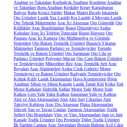
Anahtar ve Takımları
Kurbağcık Anahtarı
Kombine Anahtar
ve Takımları
Boru Anahtarı
Keskiler
Keser
Kargaburun
Balyoz
Balta
Kesici Aletler
Makas
Maket Bıçağı
Iskarpela
Oto Ürünleri
Lastik
Yaz Lastiği
Kış Lastiği
4 Mevsim Lastik
Oto Teknik Malzemeler
Araç İçi Aksesuar
Oto Güneşlik
Oto
Küllükler
Araç Buzdolapları
Bagaj Düzenleyici
Araba
Kokuları
Araç İçi Telefon Tutucular
Bagaj Havuzu
Oto
Paspası
Araç İçi Kamera
Oto Multimedya ve Görüntü
Sistemleri
Oto Bakım Temizlik Ürünleri
Basınçlı Yıkama
Makineleri
Tampon Parlatıcı ve Temizleyiciler
Torpido
Temizlik ve Bakım Ürünleri
Oto Şampuan
Oto Cila ve
Parlatıcı Ürünleri
Polyester Macun
Oto Cam Bakım Ürünleri
ve Temizleyiciler
Mikrofiber Bez
Araç Temizlik Seti
Araç
Boyaları
Araç Süpürgeleri
Araba Çizik Giderici
Motor
Temizleyici ve Bakım Ürünleri
Radyatör Temizleyiciler
Oto
Koltuk Kılıfı
Lastik Ekipmanları
Hava Kompresörü
Bijon
Anahtarı
Sibop ve Sibop Kapağı
Lastik Tamir Kiti
Kriko
Yağ
Motor Katkıları
Hidrolik Yağlar
Motor Yağı
Motor Yağı
Katkısı
Gres Yağı
Yakıt Katkısı
Şanzıman Yağı ve Katkısı
Akü ve Akü Aksesuarları
Akü
Akü Şarj Cihazları
Akü
Takviye Kablosu
Araç Dış Aksesuar
Plaka Aksesuarları
Silecek
Yan ve Tavan Çıtaları
Tampon Aksesuarları
Trafik
Setleri
Oto Brandaları
Vinç ve Vinç Aksesuarları
Jant ve Jant
Kapağı
Trafik Ürünleri
Oto Projektör
Diğer Trafik Ürünleri
İlk Yardım Çantası
Araç Sigortaları
Benzin Bidonu
Acil Çıkış