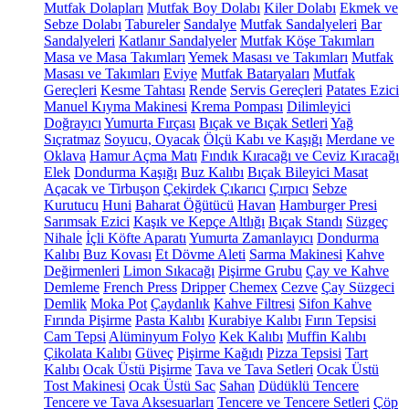
Mutfak Dolapları
Mutfak Boy Dolabı
Kiler Dolabı
Ekmek ve
Sebze Dolabı
Tabureler
Sandalye
Mutfak Sandalyeleri
Bar
Sandalyeleri
Katlanır Sandalyeler
Mutfak Köşe Takımları
Masa ve Masa Takımları
Yemek Masası ve Takımları
Mutfak
Masası ve Takımları
Eviye
Mutfak Bataryaları
Mutfak
Gereçleri
Kesme Tahtası
Rende
Servis Gereçleri
Patates Ezici
Manuel Kıyma Makinesi
Krema Pompası
Dilimleyici
Doğrayıcı
Yumurta Fırçası
Bıçak ve Bıçak Setleri
Yağ
Sıçratmaz
Soyucu, Oyacak
Ölçü Kabı ve Kaşığı
Merdane ve
Oklava
Hamur Açma Matı
Fındık Kıracağı ve Ceviz Kıracağı
Elek
Dondurma Kaşığı
Buz Kalıbı
Bıçak Bileyici Masat
Açacak ve Tirbuşon
Çekirdek Çıkarıcı
Çırpıcı
Sebze
Kurutucu
Huni
Baharat Öğütücü
Havan
Hamburger Presi
Sarımsak Ezici
Kaşık ve Kepçe Altlığı
Bıçak Standı
Süzgeç
Nihale
İçli Köfte Aparatı
Yumurta Zamanlayıcı
Dondurma
Kalıbı
Buz Kovası
Et Dövme Aleti
Sarma Makinesi
Kahve
Değirmenleri
Limon Sıkacağı
Pişirme Grubu
Çay ve Kahve
Demleme
French Press
Dripper
Chemex
Cezve
Çay Süzgeci
Demlik
Moka Pot
Çaydanlık
Kahve Filtresi
Sifon Kahve
Fırında Pişirme
Pasta Kalıbı
Kurabiye Kalıbı
Fırın Tepsisi
Cam Tepsi
Alüminyum Folyo
Kek Kalıbı
Muffin Kalıbı
Çikolata Kalıbı
Güveç
Pişirme Kağıdı
Pizza Tepsisi
Tart
Kalıbı
Ocak Üstü Pişirme
Tava ve Tava Setleri
Ocak Üstü
Tost Makinesi
Ocak Üstü Sac
Sahan
Düdüklü Tencere
Tencere ve Tava Aksesuarları
Tencere ve Tencere Setleri
Çöp