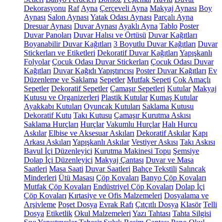
Dekorasyonu
Raf
Ayna
Çerçeveli Ayna
Makyaj Aynası
Boy
Aynası
Salon Aynası
Yatak Odası Aynası
Parçalı Ayna
Dresuar Aynası
Duvar Aynası
Ayaklı Ayna
Tablo
Poster
Duvar Panoları
Duvar Halısı ve Örtüsü
Duvar Kağıtları
Boyanabilir Duvar Kağıtları
3 Boyutlu Duvar Kağıtları
Duvar
Stickerları ve Etiketleri
Dekoratif Duvar Kağıtları
Yapışkanlı
Folyolar
Çocuk Odası Duvar Stickerları
Çocuk Odası Duvar
Kağıtları
Duvar Kağıdı Yapıştırıcısı
Poster Duvar Kağıtları
Ev
Düzenleme ve Saklama
Sepetler
Mutfak Sepeti
Çok Amaçlı
Sepetler
Dekoratif Sepetler
Çamaşır Sepetleri
Kutular
Makyaj
Kutusu ve Organizerleri
Plastik Kutular
Kumaş Kutular
Ayakkabı Kutuları
Oyuncak Kutuları
Saklama Kutusu
Dekoratif Kutu
Takı Kutusu
Çamaşır Kurutma Askısı
Saklama Hurçları
Hurçlar
Vakumlu Hurçlar
Halı Hurcu
Askılar
Elbise ve Aksesuar Askıları
Dekoratif Askılar
Kapı
Arkası Askıları
Yapışkanlı Askılar
Vestiyer Askısı
Takı Askısı
Bavul İçi Düzenleyici
Kurutma Makinesi Topu
Şemsiye
Dolap İçi Düzenleyici
Makyaj Çantası
Duvar ve Masa
Saatleri
Masa Saati
Duvar Saatleri
Bahçe Tekstili
Salıncak
Minderleri
Ütü Masası
Çöp Kovaları
Banyo Çöp Kovaları
Mutfak Çöp Kovaları
Endüstriyel Çöp Kovaları
Dolap İçi
Çöp Kovaları
Kırtasiye ve Ofis Malzemeleri
Dosyalama ve
Arşivleme
Poşet Dosya
Evrak Rafı
Çıtçıtlı Dosya
Klasör
Telli
Dosya
Etiketlik
Okul Malzemeleri
Yazı Tahtası
Tahta Silgisi