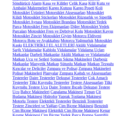
Söndürücü
Alarm
Kasa ve Kilitler
Çelik Kasa
Kilit
Kutu ve
Ambalaj Malzemeleri
Kargo Kutusu
Kargo Poşeti
Koli
Motosiklet Ürünleri
Motorsiklet Aksesuarları
Motosiklet
Kilidi
Motosiklet Stickerları
Motosiklet Rüzgarlık ve Siperlik
Motosiklet Aynası
Motosiklet Brandası
Motorsiklet Yedek
Parça
Motosiklet Fren Ekipmanları
Diğer Motosiklet Yedek
Parçaları
Motosiklet Fren ve Debriyaj Kolu
Motosiklet Kayışı
Motosiklet Zinciri
Motosiklet Giyim
Motorcu Eldiveni
Motorcu Botu ve Ayakkabısı
Motorcu Yağmurluk
Motosiklet
Kaskı
ELEKTRİKLİ EL ALETLERİ
Akülü Vidalamalar
Şarjlı Vidalamalar
Kablolu Vidalamalar
Vidalama Uçları
Matkaplar
Darbeli Matkaplar
Akülü Matkap ve Vidalamalar
Matkap Ucu ve Setleri
Somun Sıkma Makineleri
Darbesiz
Matkaplar
Manyetik Matkap
Sütunlu Matkap
Matkap Tezgahı
Kırıcılar ve Deliciler
Zımpara ve Polisaj
Zımpara Makineleri
Polisaj Makineleri
Planyalar
Zımpara Kağıdı ve Aksesuarları
Testereler
Daire Testereler
Dekupaj Testereler
Çok Amaçlı
Testereler
Tilki Kuyruğu Testereler
Testere Aksesuarları
Tilki
Kuyruğu Testere Ucu
Daire Testere Bıçağı
Dekupaj Testere
Ucu
Bahçe Makineleri
Çapalama Makinesi
Tırpan
Çit
Budama Makinesi
Hidrofor
Yaprak Toplama Makinesi
Motorlu Testere
Elektrikli Testereler
Benzinli Testereler
Testere Zincirleri ve Yağları
Çim Biçme Makinesi
Benzinli
Çim Biçme Makinesi
Elektrikli Çim Biçme Makinesi
Kenar
Kesme Makinesi
Çim Biçme Yedek Parça
Pompa
Santrifüj