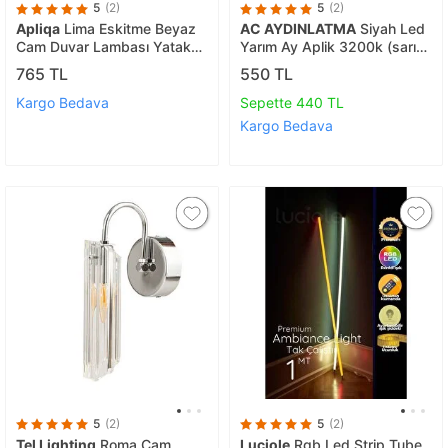
5
(2)
5
(2)
Apliqa
Lima Eskitme Beyaz
AC AYDINLATMA
Siyah Led
Cam Duvar Lambası Yatak
Yarım Ay Aplik 3200k (sarı
Odası-yatak Başı-banyo İçin
Işık)
765 TL
550 TL
Modern Aplik
Kargo Bedava
Sepette 440 TL
Kargo Bedava
5
(2)
5
(2)
Tel Lighting
Roma Cam
Luciole
Rgb Led Strip Tube