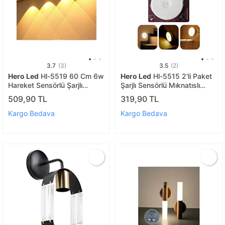
3.7
(3)
3.5
(2)
Hero Led
Hl-5519 60 Cm 6w
Hero Led
Hl-5515 2'li Paket
Hareket Sensörlü Şarjlı
Şarjlı Sensörlü Mıknatıslı
Taşınabilir Led Cabinet
Kabin Led Aydınlatma Lamba
509,90 TL
319,90 TL
Tezgah Üstü Beyaz Kasa
Dolap Dekoratif Spot 4000k
Kargo Bedava
Kargo Bedava