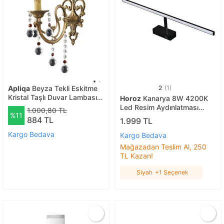
Apliqa
Beyza Tekli Eskitme
2
(1)
Kristal Taşlı Duvar Lambası
Horoz
Kanarya 8W 4200K
Yatak Odası-yatak Başı-
Led Resim Aydınlatması
1.000,80 TL
%11
salon Için Aplik 3055-01-fr
Siyah
884 TL
1.999 TL
Kargo Bedava
Kargo Bedava
Mağazadan Teslim Al, 250
TL Kazan!
Siyah
+1 Seçenek