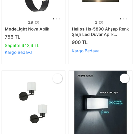
3.5
(2)
3
(2)
ModeLight
Nova Aplik
Helios
Hs-5890 Ahşap Renk
Şarjlı Led Duvar Aplik
756 TL
Günışığı (2 Adet)
900 TL
Sepette 642,6 TL
Kargo Bedava
Kargo Bedava