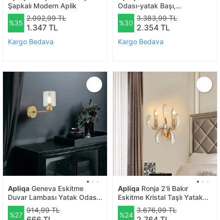
Şapkalı Modern Aplik
Odası-yatak Başı,
Cafe,restoran Için Duvar
2.092,99 TL
3.383,99 TL
%35
%30
Lambası Tasarım Modern
1.347 TL
2.354 TL
Aplik
Kargo Bedava
Kargo Bedava
Apliqa
Geneva Eskitme
Apliqa
Ronja 2'li Bakır
Duvar Lambası Yatak Odası-
Eskitme Kristal Taşlı Yatak
yatak Başı-banyo İçin
Başı, Salon Aplik
914,99 TL
3.676,99 TL
%27
%24
Modern Aplik
666 TL
2.764 TL