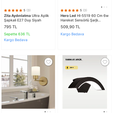
5
(3)
5
(3)
Zita Aydınlatma
Ultra Aplik
Hero Led
Hl-5519 60 Cm 6w
Şapkali E27 Duy Siyah
Hareket Sensörlü Şarjlı
Taşınabilir Led Cabinet
795 TL
509,90 TL
Tezgah Üstü Siyah Kasa
Sepette 636 TL
Kargo Bedava
Kargo Bedava