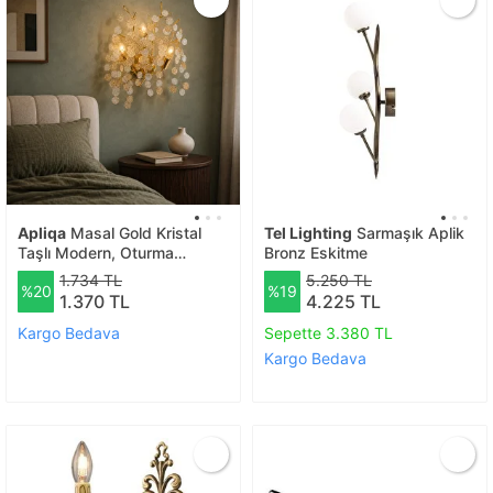
Apliqa
Masal Gold Kristal
Tel Lighting
Sarmaşık Aplik
Taşlı Modern, Oturma
Bronz Eskitme
Odası,duvar Lambası Salon
1.734 TL
5.250 TL
%20
%19
Aplik
1.370 TL
4.225 TL
Kargo Bedava
Sepette 3.380 TL
Kargo Bedava