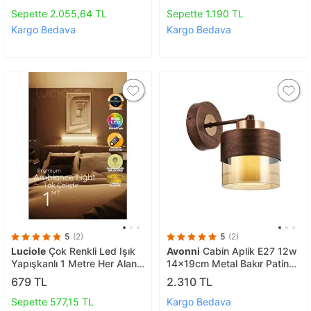
Sepette 2.055,64 TL
Sepette 1.190 TL
Kargo Bedava
Kargo Bedava
5
(2)
5
(2)
Luciole
Çok Renkli Led Işık
Avonni
Cabin Aplik E27 12w
Yapışkanlı 1 Metre Her Alana
14x19cm Metal Bakır Patina
Uygun Uzaktan Kumandalı
Avonni-ap-4288-1cpr
679 TL
2.310 TL
Xsarı1
Sepette 577,15 TL
Kargo Bedava