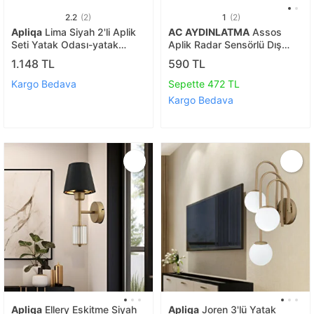
2.2
(2)
1
(2)
Apliqa
Lima Siyah 2'li Aplik
AC AYDINLATMA
Assos
Seti Yatak Odası-yatak
Aplik Radar Sensörlü Dış
Başı,cafe,restoran Için Duvar
Mekan Duvar Armatürü |
1.148 TL
590 TL
Lambası
6500k Beyaz Işık | 220v
Kargo Bedava
Sepette 472 TL
Kargo Bedava
Apliqa
Ellery Eskitme Siyah
Apliqa
Joren 3'lü Yatak