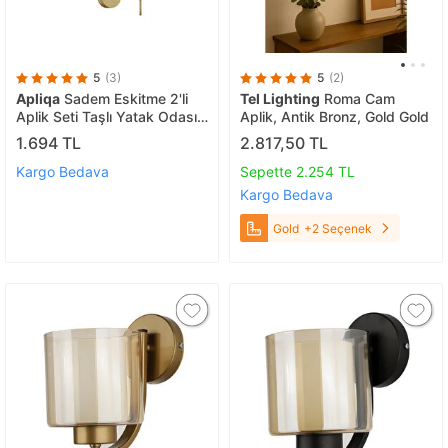
5
(3)
5
(2)
Apliqa
Sadem Eskitme 2'li
Tel Lighting
Roma Cam
Aplik Seti Taşlı Yatak Odası-
Aplik, Antik Bronz, Gold Gold
yatak Başı Duvar Lambası
1.694 TL
2.817,50 TL
Kargo Bedava
Sepette 2.254 TL
Kargo Bedava
Gold
+2 Seçenek