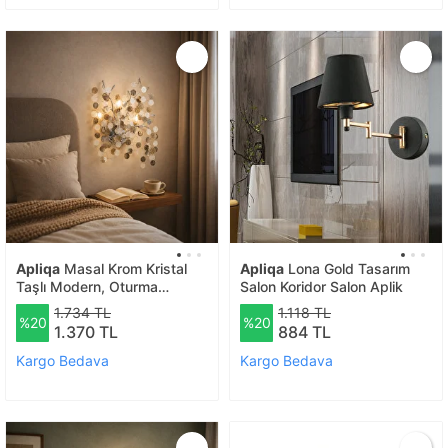
Apliqa
Masal Krom Kristal
Apliqa
Lona Gold Tasarım
Taşlı Modern, Oturma
Salon Koridor Salon Aplik
Odası,duvar Lambası Salon
1.734 TL
1.118 TL
%20
%20
Aplik
1.370 TL
884 TL
Kargo Bedava
Kargo Bedava