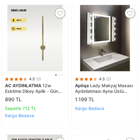
4.5
(2)
4.5
(2)
AC AYDINLATMA
12w
Apliqa
Lady Makyaj Masası
Eskitme Dikey Aplik - Gün
Aydınlatması Ayna Üstü
Işığı 3200k
Aplik
890 TL
1.199 TL
Sepette 712 TL
Kargo Bedava
Kargo Bedava