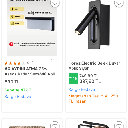
4
(2)
Horoz Electric
Belek Duvar
Aplik Siyah
AC AYDINLATMA
25w
Assos Radar Sensörlü Aplik
749,90 TL
%46
3200k Sarı Işık Modern Led
397,90 TL
590 TL
Duvar Aydınlatması
Kargo Bedava
Sepette 472 TL
Mağazadan Teslim Al, 250
Kargo Bedava
TL Kazan!