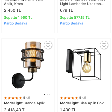
Aplik, Krom
Light Lambader Uzaktan
Kumandalı Işık Lamba Ampül
2.450 TL
679 TL
Aydınlatma Renkli
Animasyonlu7
Sepette 1.960 TL
Sepette 577,15 TL
Kargo Bedava
Kargo Bedava
5
(2)
5
(2)
ModeLight
Grande Aplik
ModeLight
Gisa Aplik Gold
2.418,40 TL
1.400 TL