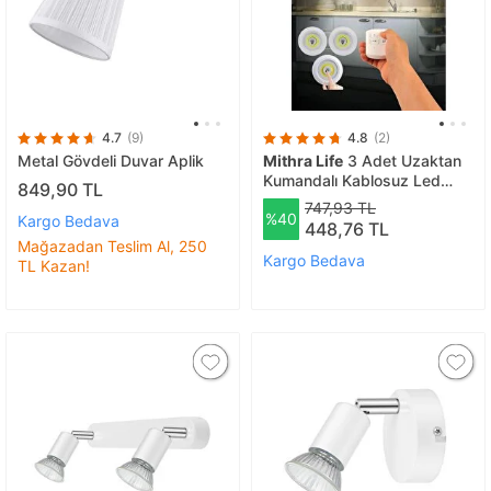
4.7
(9)
4.8
(2)
Metal Gövdeli Duvar Aplik
Mithra Life
3 Adet Uzaktan
Kumandalı Kablosuz Led
849,90 TL
Aydınlatma Mit1101
747,93 TL
%40
Kargo Bedava
448,76 TL
Mağazadan Teslim Al, 250
Kargo Bedava
TL Kazan!