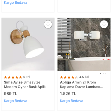
Kargo Bedava
5
(2)
4.5
(3)
Sima Avize
Simaavize
Apliqa
Armin 2li Krom
Modern Oynar Başlı Aplik
Kaplama Duvar Lambası
Ayna Üstü-yanı Modern
989 TL
1.526 TL
Banyo Aplik
Kargo Bedava
Kargo Bedava