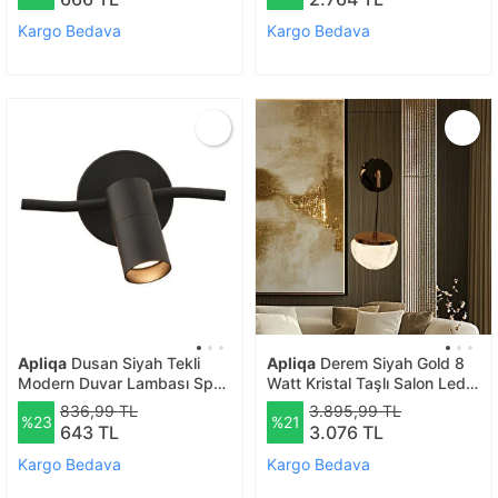
Kargo Bedava
Kargo Bedava
Apliqa
Dusan Siyah Tekli
Apliqa
Derem Siyah Gold 8
Modern Duvar Lambası Spot
Watt Kristal Taşlı Salon Led
Aplik
Aplik
836,99 TL
3.895,99 TL
%23
%21
643 TL
3.076 TL
Kargo Bedava
Kargo Bedava