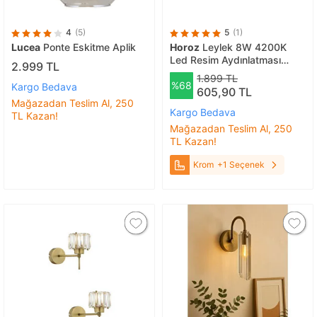
4
(5)
5
(1)
Lucea
Ponte Eskitme Aplik
Horoz
Leylek 8W 4200K
Led Resim Aydınlatması
2.999 TL
Krom
1.899 TL
%68
Kargo Bedava
605,90 TL
Mağazadan Teslim Al, 250
Kargo Bedava
TL Kazan!
Mağazadan Teslim Al, 250
TL Kazan!
Krom
+1 Seçenek