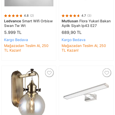
4.8
(2)
4.7
(3)
Ledvance
Smart Wifi Orbisw
Mutlusan
Flora Yukari Bakan
Swan Tw Wt
Aplik Siyah Ip43 E27
5.999 TL
689,90 TL
Kargo Bedava
Kargo Bedava
Mağazadan Teslim Al, 250
Mağazadan Teslim Al, 250
TL Kazan!
TL Kazan!