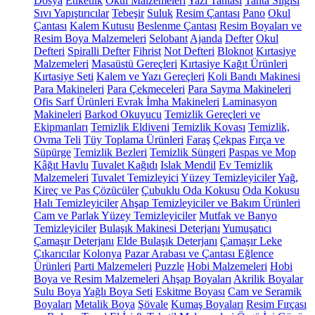
Dosya
Etiketlik
Okul Malzemeleri
Yazı Tahtası
Tahta Silgisi
Sıvı Yapıştırıcılar
Tebeşir
Suluk
Resim Çantası
Pano
Okul
Çantası
Kalem Kutusu
Beslenme Çantası
Resim Boyaları ve
Resim Boya Malzemeleri
Selobant
Ajanda
Defter
Okul
Defteri
Spiralli Defter
Fihrist
Not Defteri
Bloknot
Kırtasiye
Malzemeleri
Masaüstü Gereçleri
Kırtasiye Kağıt Ürünleri
Kırtasiye Seti
Kalem ve Yazı Gereçleri
Koli Bandı Makinesi
Para Makineleri
Para Çekmeceleri
Para Sayma Makineleri
Ofis Sarf Ürünleri
Evrak İmha Makineleri
Laminasyon
Makineleri
Barkod Okuyucu
Temizlik Gereçleri ve
Ekipmanları
Temizlik Eldiveni
Temizlik Kovası
Temizlik,
Ovma Teli
Tüy Toplama Ürünleri
Faraş
Çekpas
Fırça ve
Süpürge
Temizlik Bezleri
Temizlik Süngeri
Paspas ve Mop
Kâğıt Havlu
Tuvalet Kağıdı
Islak Mendil
Ev Temizlik
Malzemeleri
Tuvalet Temizleyici
Yüzey Temizleyiciler
Yağ,
Kireç ve Pas Çözücüler
Çubuklu Oda Kokusu
Oda Kokusu
Halı Temizleyiciler
Ahşap Temizleyiciler ve Bakım Ürünleri
Cam ve Parlak Yüzey Temizleyiciler
Mutfak ve Banyo
Temizleyiciler
Bulaşık Makinesi Deterjanı
Yumuşatıcı
Çamaşır Deterjanı
Elde Bulaşık Deterjanı
Çamaşır Leke
Çıkarıcılar
Kolonya
Pazar Arabası ve Çantası
Eğlence
Ürünleri
Parti Malzemeleri
Puzzle
Hobi Malzemeleri
Hobi
Boya ve Resim Malzemeleri
Ahşap Boyaları
Akrilik Boyalar
Sulu Boya
Yağlı Boya Seti
Eskitme Boyası
Cam ve Seramik
Boyaları
Metalik Boya
Şövale
Kumaş Boyaları
Resim Fırçası