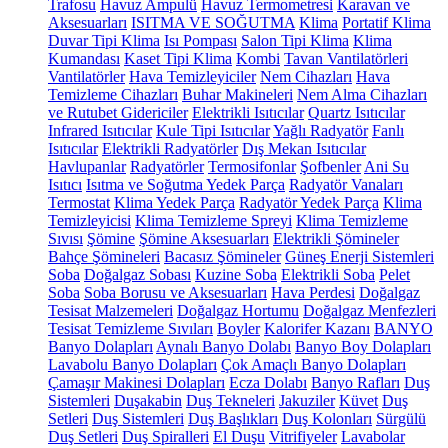
Trafosu
Havuz Ampulü
Havuz Termometresi
Karavan ve
Aksesuarları
ISITMA VE SOĞUTMA
Klima
Portatif Klima
Duvar Tipi Klima
Isı Pompası
Salon Tipi Klima
Klima
Kumandası
Kaset Tipi Klima
Kombi
Tavan Vantilatörleri
Vantilatörler
Hava Temizleyiciler
Nem Cihazları
Hava
Temizleme Cihazları
Buhar Makineleri
Nem Alma Cihazları
ve Rutubet Gidericiler
Elektrikli Isıtıcılar
Quartz Isıtıcılar
Infrared Isıtıcılar
Kule Tipi Isıtıcılar
Yağlı Radyatör
Fanlı
Isıtıcılar
Elektrikli Radyatörler
Dış Mekan Isıtıcılar
Havlupanlar
Radyatörler
Termosifonlar
Şofbenler
Ani Su
Isıtıcı
Isıtma ve Soğutma Yedek Parça
Radyatör Vanaları
Termostat
Klima Yedek Parça
Radyatör Yedek Parça
Klima
Temizleyicisi
Klima Temizleme Spreyi
Klima Temizleme
Sıvısı
Şömine
Şömine Aksesuarları
Elektrikli Şömineler
Bahçe Şömineleri
Bacasız Şömineler
Güneş Enerji Sistemleri
Soba
Doğalgaz Sobası
Kuzine Soba
Elektrikli Soba
Pelet
Soba
Soba Borusu ve Aksesuarları
Hava Perdesi
Doğalgaz
Tesisat Malzemeleri
Doğalgaz Hortumu
Doğalgaz Menfezleri
Tesisat Temizleme Sıvıları
Boyler
Kalorifer Kazanı
BANYO
Banyo Dolapları
Aynalı Banyo Dolabı
Banyo Boy Dolapları
Lavabolu Banyo Dolapları
Çok Amaçlı Banyo Dolapları
Çamaşır Makinesi Dolapları
Ecza Dolabı
Banyo Rafları
Duş
Sistemleri
Duşakabin
Duş Tekneleri
Jakuziler
Küvet
Duş
Setleri
Duş Sistemleri
Duş Başlıkları
Duş Kolonları
Sürgülü
Duş Setleri
Duş Spiralleri
El Duşu
Vitrifiyeler
Lavabolar