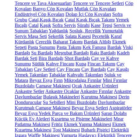
Tencere ve Tava Aksesuarları
Tencere ve Tencere Setleri
Çöp
Kovaları
Banyo Çöp Kovaları
Mutfak Çöp Kovaları
Endüstriyel Çöp Kovaları
Dolap İçi Çöp Kovaları
Sofra
Grubu
Çatal,Kaşık,Bıçak
Çatal Kaşık Bıçak Takımı
Yemek
Bıçağı
Çatal
Kaşık
Sofra Servis
Sürahi
Kase
Tepsi
Servis ve
Sunum Tabakları
Yağdanlık
Sosluk, Reçellik
Yumurtalık
Servis Maşa Seti
Şekerlik
Salata Kasesi
Peçetelik
Karaf
Kürdanlık
Çerezlik
Baharat Takımı
Bardak Altlığı
Ekmek
Sepeti
Pasta Sunumu
Pasta Takımı
Kek Fanusu
Bardak
Viski
Bardağı
Su Bardağı
Meşrubat Bardağı
Rakı Bardağı
Kadeh
Bardak Seti
Bira Bardağı
Shot Bardağı
Çay ve Kahve
Sunumu
Sütlük
Kahve Fincanı
Kupa
Fincan Takımı
Çay
Tabakları
Çay Setleri
Çay Fincanı
Çay Bardağı
Çay Kaşığı
Yemek Takımları
Tabaklar
Kahvaltı Takımları
Suluk ve
Matara
Beyaz Eşya
Fırın
Mikrodalga Fırınlar
Mini Fırınlar
Buzdolabı
Çamaşır Makinesi
Ocak
Ankastre Ürünleri
Ankastre Setler
Ankastre Ocaklar
Ankastre Fırınlar
Ankastre
Davlumbazlar
Bulaşık Makineleri
Kurutma Makinesi
Derin
Dondurucular
Su Sebilleri
Mini Buzdolabı
Davlumbazlar
Kurutmalı Çamaşır Makinesi
Beyaz Eşya Setleri
Aspiratörler
Beyaz Eşya Yedek Parça ve Bakım Ürünleri
Şarap Dolabı
Küçük Ev Aletleri
Kızartma ve Pişirme Makineleri
Mısır
Patlatma Makinesi
Fritöz
Ekmek Yapma Makinesi
Ekmek
Kızartma Makinesi
Tost Makinesi
Buharlı Pişirici
Elektrikli
Izgara
Waffle Makinesi
Yumurta Haşlayıcı
Elektrikli Tencere