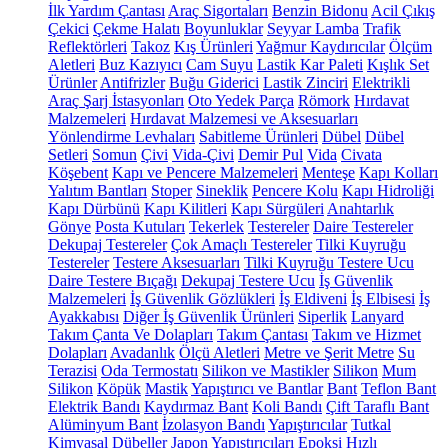
İlk Yardım Çantası
Araç Sigortaları
Benzin Bidonu
Acil Çıkış
Çekici
Çekme Halatı
Boyunluklar
Seyyar Lamba
Trafik
Reflektörleri
Takoz
Kış Ürünleri
Yağmur Kaydırıcılar
Ölçüm
Aletleri
Buz Kazıyıcı
Cam Suyu
Lastik Kar Paleti
Kışlık Set
Ürünler
Antifrizler
Buğu Giderici
Lastik Zinciri
Elektrikli
Araç Şarj İstasyonları
Oto Yedek Parça
Römork
Hırdavat
Malzemeleri
Hırdavat Malzemesi ve Aksesuarları
Yönlendirme Levhaları
Sabitleme Ürünleri
Dübel
Dübel
Setleri
Somun
Çivi
Vida-Çivi
Demir Pul
Vida
Civata
Köşebent
Kapı ve Pencere Malzemeleri
Menteşe
Kapı Kolları
Yalıtım Bantları
Stoper
Sineklik
Pencere Kolu
Kapı Hidroliği
Kapı Dürbünü
Kapı Kilitleri
Kapı Sürgüleri
Anahtarlık
Gönye
Posta Kutuları
Tekerlek
Testereler
Daire Testereler
Dekupaj Testereler
Çok Amaçlı Testereler
Tilki Kuyruğu
Testereler
Testere Aksesuarları
Tilki Kuyruğu Testere Ucu
Daire Testere Bıçağı
Dekupaj Testere Ucu
İş Güvenlik
Malzemeleri
İş Güvenlik Gözlükleri
İş Eldiveni
İş Elbisesi
İş
Ayakkabısı
Diğer İş Güvenlik Ürünleri
Siperlik
Lanyard
Takım Çanta Ve Dolapları
Takım Çantası
Takım ve Hizmet
Dolapları
Avadanlık
Ölçü Aletleri
Metre ve Şerit Metre
Su
Terazisi
Oda Termostatı
Silikon ve Mastikler
Silikon
Mum
Silikon
Köpük
Mastik
Yapıştırıcı ve Bantlar
Bant
Teflon Bant
Elektrik Bandı
Kaydırmaz Bant
Koli Bandı
Çift Taraflı Bant
Alüminyum Bant
İzolasyon Bandı
Yapıştırıcılar
Tutkal
Kimyasal Dübeller
Japon Yapıştırıcıları
Epoksi
Hızlı