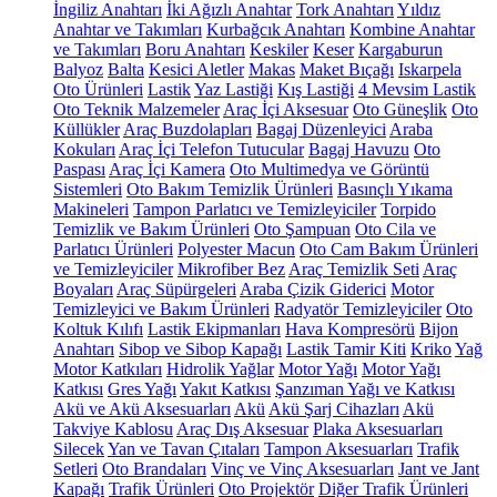
İngiliz Anahtarı
İki Ağızlı Anahtar
Tork Anahtarı
Yıldız
Anahtar ve Takımları
Kurbağcık Anahtarı
Kombine Anahtar
ve Takımları
Boru Anahtarı
Keskiler
Keser
Kargaburun
Balyoz
Balta
Kesici Aletler
Makas
Maket Bıçağı
Iskarpela
Oto Ürünleri
Lastik
Yaz Lastiği
Kış Lastiği
4 Mevsim Lastik
Oto Teknik Malzemeler
Araç İçi Aksesuar
Oto Güneşlik
Oto
Küllükler
Araç Buzdolapları
Bagaj Düzenleyici
Araba
Kokuları
Araç İçi Telefon Tutucular
Bagaj Havuzu
Oto
Paspası
Araç İçi Kamera
Oto Multimedya ve Görüntü
Sistemleri
Oto Bakım Temizlik Ürünleri
Basınçlı Yıkama
Makineleri
Tampon Parlatıcı ve Temizleyiciler
Torpido
Temizlik ve Bakım Ürünleri
Oto Şampuan
Oto Cila ve
Parlatıcı Ürünleri
Polyester Macun
Oto Cam Bakım Ürünleri
ve Temizleyiciler
Mikrofiber Bez
Araç Temizlik Seti
Araç
Boyaları
Araç Süpürgeleri
Araba Çizik Giderici
Motor
Temizleyici ve Bakım Ürünleri
Radyatör Temizleyiciler
Oto
Koltuk Kılıfı
Lastik Ekipmanları
Hava Kompresörü
Bijon
Anahtarı
Sibop ve Sibop Kapağı
Lastik Tamir Kiti
Kriko
Yağ
Motor Katkıları
Hidrolik Yağlar
Motor Yağı
Motor Yağı
Katkısı
Gres Yağı
Yakıt Katkısı
Şanzıman Yağı ve Katkısı
Akü ve Akü Aksesuarları
Akü
Akü Şarj Cihazları
Akü
Takviye Kablosu
Araç Dış Aksesuar
Plaka Aksesuarları
Silecek
Yan ve Tavan Çıtaları
Tampon Aksesuarları
Trafik
Setleri
Oto Brandaları
Vinç ve Vinç Aksesuarları
Jant ve Jant
Kapağı
Trafik Ürünleri
Oto Projektör
Diğer Trafik Ürünleri