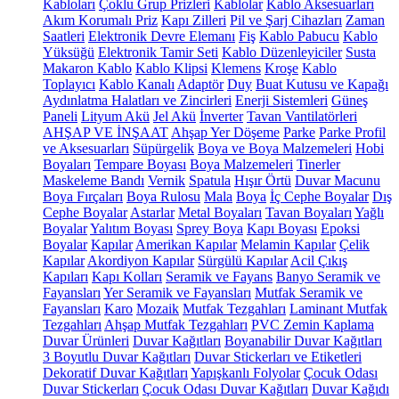
Kabloları
Çoklu Grup Prizleri
Kablolar
Kablo Aksesuarları
Akım Korumalı Priz
Kapı Zilleri
Pil ve Şarj Cihazları
Zaman
Saatleri
Elektronik Devre Elemanı
Fiş
Kablo Pabucu
Kablo
Yüksüğü
Elektronik Tamir Seti
Kablo Düzenleyiciler
Susta
Makaron Kablo
Kablo Klipsi
Klemens
Kroşe
Kablo
Toplayıcı
Kablo Kanalı
Adaptör
Duy
Buat Kutusu ve Kapağı
Aydınlatma Halatları ve Zincirleri
Enerji Sistemleri
Güneş
Paneli
Lityum Akü
Jel Akü
İnverter
Tavan Vantilatörleri
AHŞAP VE İNŞAAT
Ahşap Yer Döşeme
Parke
Parke Profil
ve Aksesuarları
Süpürgelik
Boya ve Boya Malzemeleri
Hobi
Boyaları
Tempare Boyası
Boya Malzemeleri
Tinerler
Maskeleme Bandı
Vernik
Spatula
Hışır Örtü
Duvar Macunu
Boya Fırçaları
Boya Rulosu
Mala
Boya
İç Cephe Boyalar
Dış
Cephe Boyalar
Astarlar
Metal Boyaları
Tavan Boyaları
Yağlı
Boyalar
Yalıtım Boyası
Sprey Boya
Kapı Boyası
Epoksi
Boyalar
Kapılar
Amerikan Kapılar
Melamin Kapılar
Çelik
Kapılar
Akordiyon Kapılar
Sürgülü Kapılar
Acil Çıkış
Kapıları
Kapı Kolları
Seramik ve Fayans
Banyo Seramik ve
Fayansları
Yer Seramik ve Fayansları
Mutfak Seramik ve
Fayansları
Karo
Mozaik
Mutfak Tezgahları
Laminant Mutfak
Tezgahları
Ahşap Mutfak Tezgahları
PVC Zemin Kaplama
Duvar Ürünleri
Duvar Kağıtları
Boyanabilir Duvar Kağıtları
3 Boyutlu Duvar Kağıtları
Duvar Stickerları ve Etiketleri
Dekoratif Duvar Kağıtları
Yapışkanlı Folyolar
Çocuk Odası
Duvar Stickerları
Çocuk Odası Duvar Kağıtları
Duvar Kağıdı