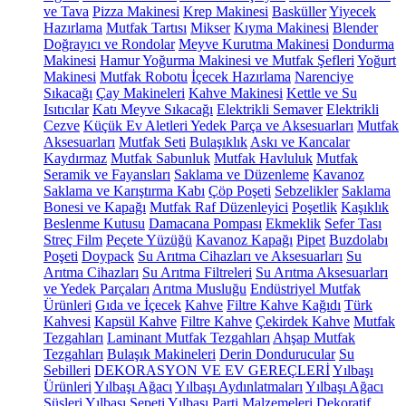
ve Tava
Pizza Makinesi
Krep Makinesi
Basküller
Yiyecek
Hazırlama
Mutfak Tartısı
Mikser
Kıyma Makinesi
Blender
Doğrayıcı ve Rondolar
Meyve Kurutma Makinesi
Dondurma
Makinesi
Hamur Yoğurma Makinesi ve Mutfak Şefleri
Yoğurt
Makinesi
Mutfak Robotu
İçecek Hazırlama
Narenciye
Sıkacağı
Çay Makineleri
Kahve Makinesi
Kettle ve Su
Isıtıcılar
Katı Meyve Sıkacağı
Elektrikli Semaver
Elektrikli
Cezve
Küçük Ev Aletleri Yedek Parça ve Aksesuarları
Mutfak
Aksesuarları
Mutfak Seti
Bulaşıklık
Askı ve Kancalar
Kaydırmaz
Mutfak Sabunluk
Mutfak Havluluk
Mutfak
Seramik ve Fayansları
Saklama ve Düzenleme
Kavanoz
Saklama ve Karıştırma Kabı
Çöp Poşeti
Sebzelikler
Saklama
Bonesi ve Kapağı
Mutfak Raf Düzenleyici
Poşetlik
Kaşıklık
Beslenme Kutusu
Damacana Pompası
Ekmeklik
Sefer Tası
Streç Film
Peçete Yüzüğü
Kavanoz Kapağı
Pipet
Buzdolabı
Poşeti
Doypack
Su Arıtma Cihazları ve Aksesuarları
Su
Arıtma Cihazları
Su Arıtma Filtreleri
Su Arıtma Aksesuarları
ve Yedek Parçaları
Arıtma Musluğu
Endüstriyel Mutfak
Ürünleri
Gıda ve İçecek
Kahve
Filtre Kahve Kağıdı
Türk
Kahvesi
Kapsül Kahve
Filtre Kahve
Çekirdek Kahve
Mutfak
Tezgahları
Laminant Mutfak Tezgahları
Ahşap Mutfak
Tezgahları
Bulaşık Makineleri
Derin Dondurucular
Su
Sebilleri
DEKORASYON VE EV GEREÇLERİ
Yılbaşı
Ürünleri
Yılbaşı Ağacı
Yılbaşı Aydınlatmaları
Yılbaşı Ağacı
Süsleri
Yılbaşı Sepeti
Yılbaşı Parti Malzemeleri
Dekoratif