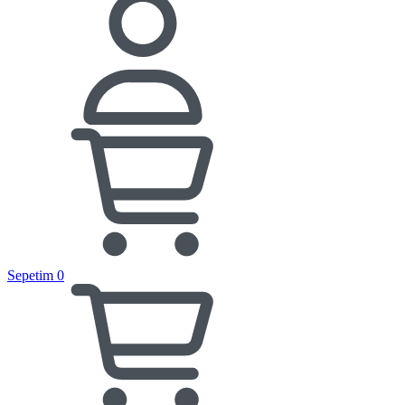
Sepetim
0