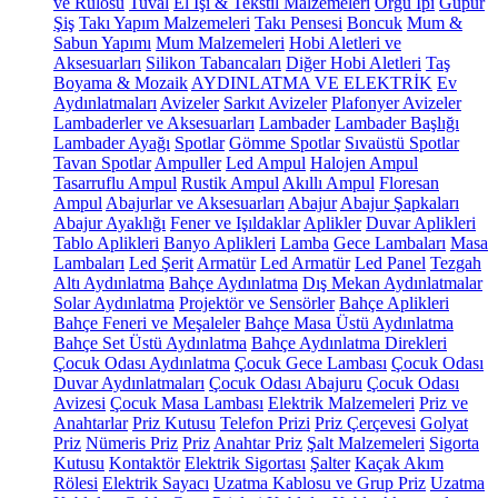
ve Rulosu
Tuval
El İşi & Tekstil Malzemeleri
Örgü İpi
Güpür
Şiş
Takı Yapım Malzemeleri
Takı Pensesi
Boncuk
Mum &
Sabun Yapımı
Mum Malzemeleri
Hobi Aletleri ve
Aksesuarları
Silikon Tabancaları
Diğer Hobi Aletleri
Taş
Boyama & Mozaik
AYDINLATMA VE ELEKTRİK
Ev
Aydınlatmaları
Avizeler
Sarkıt Avizeler
Plafonyer Avizeler
Lambaderler ve Aksesuarları
Lambader
Lambader Başlığı
Lambader Ayağı
Spotlar
Gömme Spotlar
Sıvaüstü Spotlar
Tavan Spotlar
Ampuller
Led Ampul
Halojen Ampul
Tasarruflu Ampul
Rustik Ampul
Akıllı Ampul
Floresan
Ampul
Abajurlar ve Aksesuarları
Abajur
Abajur Şapkaları
Abajur Ayaklığı
Fener ve Işıldaklar
Aplikler
Duvar Aplikleri
Tablo Aplikleri
Banyo Aplikleri
Lamba
Gece Lambaları
Masa
Lambaları
Led Şerit
Armatür
Led Armatür
Led Panel
Tezgah
Altı Aydınlatma
Bahçe Aydınlatma
Dış Mekan Aydınlatmalar
Solar Aydınlatma
Projektör ve Sensörler
Bahçe Aplikleri
Bahçe Feneri ve Meşaleler
Bahçe Masa Üstü Aydınlatma
Bahçe Set Üstü Aydınlatma
Bahçe Aydınlatma Direkleri
Çocuk Odası Aydınlatma
Çocuk Gece Lambası
Çocuk Odası
Duvar Aydınlatmaları
Çocuk Odası Abajuru
Çocuk Odası
Avizesi
Çocuk Masa Lambası
Elektrik Malzemeleri
Priz ve
Anahtarlar
Priz Kutusu
Telefon Prizi
Priz Çerçevesi
Golyat
Priz
Nümeris Priz
Priz
Anahtar Priz
Şalt Malzemeleri
Sigorta
Kutusu
Kontaktör
Elektrik Sigortası
Şalter
Kaçak Akım
Rölesi
Elektrik Sayacı
Uzatma Kablosu ve Grup Priz
Uzatma