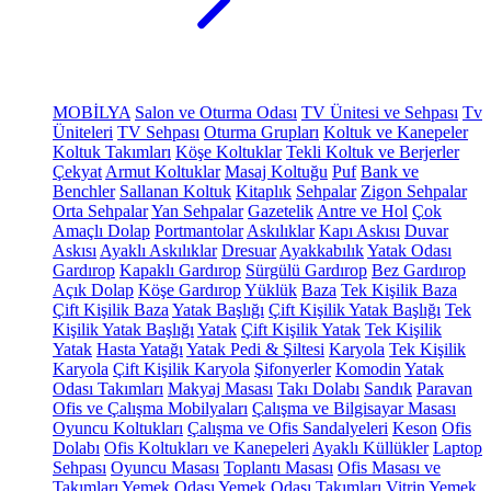
MOBİLYA
Salon ve Oturma Odası
TV Ünitesi ve Sehpası
Tv
Üniteleri
TV Sehpası
Oturma Grupları
Koltuk ve Kanepeler
Koltuk Takımları
Köşe Koltuklar
Tekli Koltuk ve Berjerler
Çekyat
Armut Koltuklar
Masaj Koltuğu
Puf
Bank ve
Benchler
Sallanan Koltuk
Kitaplık
Sehpalar
Zigon Sehpalar
Orta Sehpalar
Yan Sehpalar
Gazetelik
Antre ve Hol
Çok
Amaçlı Dolap
Portmantolar
Askılıklar
Kapı Askısı
Duvar
Askısı
Ayaklı Askılıklar
Dresuar
Ayakkabılık
Yatak Odası
Gardırop
Kapaklı Gardırop
Sürgülü Gardırop
Bez Gardırop
Açık Dolap
Köşe Gardırop
Yüklük
Baza
Tek Kişilik Baza
Çift Kişilik Baza
Yatak Başlığı
Çift Kişilik Yatak Başlığı
Tek
Kişilik Yatak Başlığı
Yatak
Çift Kişilik Yatak
Tek Kişilik
Yatak
Hasta Yatağı
Yatak Pedi & Şiltesi
Karyola
Tek Kişilik
Karyola
Çift Kişilik Karyola
Şifonyerler
Komodin
Yatak
Odası Takımları
Makyaj Masası
Takı Dolabı
Sandık
Paravan
Ofis ve Çalışma Mobilyaları
Çalışma ve Bilgisayar Masası
Oyuncu Koltukları
Çalışma ve Ofis Sandalyeleri
Keson
Ofis
Dolabı
Ofis Koltukları ve Kanepeleri
Ayaklı Küllükler
Laptop
Sehpası
Oyuncu Masası
Toplantı Masası
Ofis Masası ve
Takımları
Yemek Odası
Yemek Odası Takımları
Vitrin
Yemek