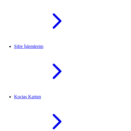
Şifre İşlemlerim
Koçtaş Kartım