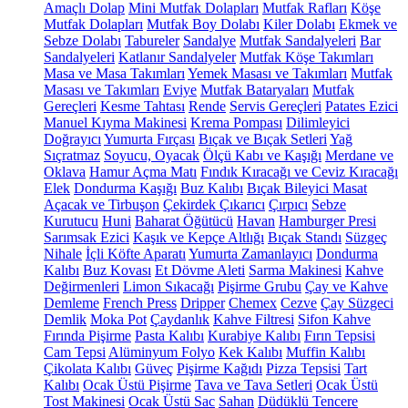
Amaçlı Dolap
Mini Mutfak Dolapları
Mutfak Rafları
Köşe
Mutfak Dolapları
Mutfak Boy Dolabı
Kiler Dolabı
Ekmek ve
Sebze Dolabı
Tabureler
Sandalye
Mutfak Sandalyeleri
Bar
Sandalyeleri
Katlanır Sandalyeler
Mutfak Köşe Takımları
Masa ve Masa Takımları
Yemek Masası ve Takımları
Mutfak
Masası ve Takımları
Eviye
Mutfak Bataryaları
Mutfak
Gereçleri
Kesme Tahtası
Rende
Servis Gereçleri
Patates Ezici
Manuel Kıyma Makinesi
Krema Pompası
Dilimleyici
Doğrayıcı
Yumurta Fırçası
Bıçak ve Bıçak Setleri
Yağ
Sıçratmaz
Soyucu, Oyacak
Ölçü Kabı ve Kaşığı
Merdane ve
Oklava
Hamur Açma Matı
Fındık Kıracağı ve Ceviz Kıracağı
Elek
Dondurma Kaşığı
Buz Kalıbı
Bıçak Bileyici Masat
Açacak ve Tirbuşon
Çekirdek Çıkarıcı
Çırpıcı
Sebze
Kurutucu
Huni
Baharat Öğütücü
Havan
Hamburger Presi
Sarımsak Ezici
Kaşık ve Kepçe Altlığı
Bıçak Standı
Süzgeç
Nihale
İçli Köfte Aparatı
Yumurta Zamanlayıcı
Dondurma
Kalıbı
Buz Kovası
Et Dövme Aleti
Sarma Makinesi
Kahve
Değirmenleri
Limon Sıkacağı
Pişirme Grubu
Çay ve Kahve
Demleme
French Press
Dripper
Chemex
Cezve
Çay Süzgeci
Demlik
Moka Pot
Çaydanlık
Kahve Filtresi
Sifon Kahve
Fırında Pişirme
Pasta Kalıbı
Kurabiye Kalıbı
Fırın Tepsisi
Cam Tepsi
Alüminyum Folyo
Kek Kalıbı
Muffin Kalıbı
Çikolata Kalıbı
Güveç
Pişirme Kağıdı
Pizza Tepsisi
Tart
Kalıbı
Ocak Üstü Pişirme
Tava ve Tava Setleri
Ocak Üstü
Tost Makinesi
Ocak Üstü Sac
Sahan
Düdüklü Tencere