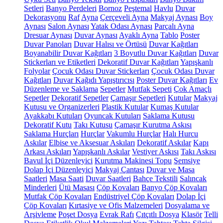
Setleri
Banyo Perdeleri
Bornoz
Peştemal
Havlu
Duvar
Dekorasyonu
Raf
Ayna
Çerçeveli Ayna
Makyaj Aynası
Boy
Aynası
Salon Aynası
Yatak Odası Aynası
Parçalı Ayna
Dresuar Aynası
Duvar Aynası
Ayaklı Ayna
Tablo
Poster
Duvar Panoları
Duvar Halısı ve Örtüsü
Duvar Kağıtları
Boyanabilir Duvar Kağıtları
3 Boyutlu Duvar Kağıtları
Duvar
Stickerları ve Etiketleri
Dekoratif Duvar Kağıtları
Yapışkanlı
Folyolar
Çocuk Odası Duvar Stickerları
Çocuk Odası Duvar
Kağıtları
Duvar Kağıdı Yapıştırıcısı
Poster Duvar Kağıtları
Ev
Düzenleme ve Saklama
Sepetler
Mutfak Sepeti
Çok Amaçlı
Sepetler
Dekoratif Sepetler
Çamaşır Sepetleri
Kutular
Makyaj
Kutusu ve Organizerleri
Plastik Kutular
Kumaş Kutular
Ayakkabı Kutuları
Oyuncak Kutuları
Saklama Kutusu
Dekoratif Kutu
Takı Kutusu
Çamaşır Kurutma Askısı
Saklama Hurçları
Hurçlar
Vakumlu Hurçlar
Halı Hurcu
Askılar
Elbise ve Aksesuar Askıları
Dekoratif Askılar
Kapı
Arkası Askıları
Yapışkanlı Askılar
Vestiyer Askısı
Takı Askısı
Bavul İçi Düzenleyici
Kurutma Makinesi Topu
Şemsiye
Dolap İçi Düzenleyici
Makyaj Çantası
Duvar ve Masa
Saatleri
Masa Saati
Duvar Saatleri
Bahçe Tekstili
Salıncak
Minderleri
Ütü Masası
Çöp Kovaları
Banyo Çöp Kovaları
Mutfak Çöp Kovaları
Endüstriyel Çöp Kovaları
Dolap İçi
Çöp Kovaları
Kırtasiye ve Ofis Malzemeleri
Dosyalama ve
Arşivleme
Poşet Dosya
Evrak Rafı
Çıtçıtlı Dosya
Klasör
Telli