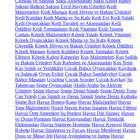
Çiçeklik ve Saksılık
Saksı Aksesuarları
Saksı Altlığı
Bahçe
Saksısı
Balkon Saksısı
Evcil Hayvan Ürünleri
Kedi
Malzemeleri
Kedi Maması
Kedi Hijyen ve Bakım Ürünleri
Kedi Kumları
Kedi Mama ve Su Kabı
Kedi Evi
Kedi Yatağı
Kedi Oyuncakları
Kedi Tuvaleti ve Aksesuarları
Kedi
Ödülleri
Kedi Tırmalaması
Kedi Vitamini
Kedi Taşıma
Çantası
Köpek Malzemeleri
Köpek Yatağı
Köpek Vitamini
Köpek Oyuncakları
Köpek Mama ve Su Kabı
Köpek
Güvenlik
Köpek Hijyen ve Bakım Ürünleri
Köpek Ödülleri
Köpek Maması
Köpek Kulübesi
Köpek Tasmaları
Köpek
Elbisesi
Köpek Kafesi
Kümesler
Kuş Malzemeleri
Kuş Sağlık
ve Bakım Ürünleri
Kuş Kafesleri ve Aksesuarları
Kuş Yemi
Kuş Suluk ve Yemlikleri
Çocuk Bahçe Oyuncakları
Kaydırak
ve Salıncak
Oyun Evleri
Çocuk Bahçe Sandalyeleri
Çocuk
Bahçe Masaları
Uçurtma
Çocuk Scooter
Çocuk Kaykay
Su
Tabancası
Şişme Oyuncaklar
Akülü Araba
Su Aktivite
Ürünleri
Şişme Havuz
Şişme Deniz Yatağı
Şişme Deniz Topu
Can Yeleği
Can Simidi ve Deniz Simidi
Şişme Deniz Kolluğu
Şişme Bot
Havuz Bonesi
Kano
Havuz Malzemeleri
Havuz
Yapı Malzemeleri
Nozul
Havuz Kenar Izgarası
Havuz Filtresi
Havuz Örtü Sistemleri
Su Perdesi
Havuz Dip Süzgeç
Havuz
ve Dozaj Pompası
Havuz Kimyasalları
Havuz Temizlik
Ekipmanları
Havuz Süpürge Hortumu
Havuz Kepçesi
Havuz
Robotu
Havuz Süpürgesi ve Fırçası
Havuz Merdiveni
Havuz
Duşu ve Masaj Jeti
Havuz Aydınlatma ve Isıtma
Havuz