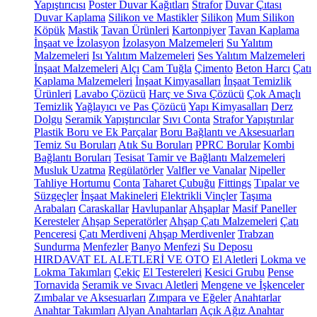
Yapıştırıcısı
Poster Duvar Kağıtları
Strafor
Duvar Çıtası
Duvar Kaplama
Silikon ve Mastikler
Silikon
Mum Silikon
Köpük
Mastik
Tavan Ürünleri
Kartonpiyer
Tavan Kaplama
İnşaat ve İzolasyon
İzolasyon Malzemeleri
Su Yalıtım
Malzemeleri
Isı Yalıtım Malzemeleri
Ses Yalıtım Malzemeleri
İnşaat Malzemeleri
Alçı
Cam Tuğla
Çimento
Beton Harcı
Çatı
Kaplama Malzemeleri
İnşaat Kimyasalları
İnşaat Temizlik
Ürünleri
Lavabo Çözücü
Harç ve Sıva Çözücü
Çok Amaçlı
Temizlik
Yağlayıcı ve Pas Çözücü
Yapı Kimyasalları
Derz
Dolgu
Seramik Yapıştırıcılar
Sıvı Conta
Strafor Yapıştırılar
Plastik Boru ve Ek Parçalar
Boru Bağlantı ve Aksesuarları
Temiz Su Boruları
Atık Su Boruları
PPRC Borular
Kombi
Bağlantı Boruları
Tesisat Tamir ve Bağlantı Malzemeleri
Musluk Uzatma
Regülatörler
Valfler ve Vanalar
Nipeller
Tahliye Hortumu
Conta
Taharet Çubuğu
Fittings
Tıpalar ve
Süzgeçler
İnşaat Makineleri
Elektrikli Vinçler
Taşıma
Arabaları
Caraskallar
Havlupanlar
Ahşaplar
Masif Paneller
Keresteler
Ahşap Seperatörler
Ahşap Çatı Malzemeleri
Çatı
Penceresi
Çatı Merdiveni
Ahşap Merdivenler
Trabzan
Sundurma
Menfezler
Banyo Menfezi
Su Deposu
HIRDAVAT EL ALETLERİ VE OTO
El Aletleri
Lokma ve
Lokma Takımları
Çekiç
El Testereleri
Kesici Grubu
Pense
Tornavida
Seramik ve Sıvacı Aletleri
Mengene ve İşkenceler
Zımbalar ve Aksesuarları
Zımpara ve Eğeler
Anahtarlar
Anahtar Takımları
Alyan Anahtarları
Açık Ağız Anahtar