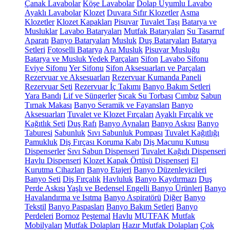
Çanak Lavabolar
Köşe Lavabolar
Dolap Uyumlu Lavabo
Ayaklı Lavabolar
Klozet
Duvara Sıfır Klozetler
Asma
Klozetler
Klozet Kapakları
Pisuvar
Tuvalet Taşı
Batarya ve
Musluklar
Lavabo Bataryaları
Mutfak Bataryaları
Su Tasarruf
Aparatı
Banyo Bataryaları
Musluk
Duş Bataryaları
Batarya
Setleri
Fotoselli Batarya
Ara Musluk
Pisuvar Musluğu
Batarya ve Musluk Yedek Parçaları
Sifon
Lavabo Sifonu
Eviye Sifonu
Yer Sifonu
Sifon Aksesuarları ve Parçaları
Rezervuar ve Aksesuarları
Rezervuar Kumanda Paneli
Rezervuar Seti
Rezervuar İç Takımı
Banyo Bakım Setleri
Yara Bandı
Lif ve Süngerler
Sıcak Su Torbası
Cımbız
Sabun
Tırnak Makası
Banyo Seramik ve Fayansları
Banyo
Aksesuarları
Tuvalet ve Klozet Fırçaları
Ayaklı Fırçalık ve
Kağıtlık Seti
Duş Rafı
Banyo Aynaları
Banyo Askısı
Banyo
Taburesi
Sabunluk
Sıvı Sabunluk Pompası
Tuvalet Kağıtlığı
Pamukluk
Diş Fırçası Koruma Kabı
Diş Macunu Kutusu
Dispenserler
Sıvı Sabun Dispenseri
Tuvalet Kağıdı Dispenseri
Havlu Dispenseri
Klozet Kapak Örtüsü Dispenseri
El
Kurutma Cihazları
Banyo Etajeri
Banyo Düzenleyicileri
Banyo Seti
Diş Fırçalık
Havluluk
Banyo Kaydırmazı
Duş
Perde Askısı
Yaşlı ve Bedensel Engelli Banyo Ürünleri
Banyo
Havalandırma ve Isıtma
Banyo Aspiratörü
Diğer
Banyo
Tekstil
Banyo Paspasları
Banyo Bakım Setleri
Banyo
Perdeleri
Bornoz
Peştemal
Havlu
MUTFAK
Mutfak
Mobilyaları
Mutfak Dolapları
Hazır Mutfak Dolapları
Çok