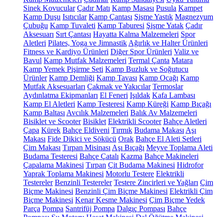
Sinek Kovucular
Çadır Matı
Kamp Masası
Pusula
Kampet
Kamp Duşu
Isıtıcılar
Kamp Çantası
Şişme Yastık
Magnezyum
Çubuğu
Kamp Tuvaleti
Kamp Taburesi
Şişme Yatak
Çadır
Aksesuarı
Sırt Çantası
Hayatta Kalma Malzemeleri
Spor
Aletleri
Pilates, Yoga ve Jimnastik
Ağırlık ve Halter Ürünleri
Fitness ve Kardiyo Ürünleri
Diğer Spor Ürünleri
Valiz ve
Bavul
Kamp Mutfak Malzemeleri
Termal Çanta
Matara
Kamp Yemek Pişirme Seti
Kamp Buzluk ve Soğutucu
Ürünler
Kamp Demliği
Kamp Tavası
Kamp Ocağı
Kamp
Mutfak Aksesuarları
Çakmak ve Yakıcılar
Termoslar
Aydınlatma Ekipmanları
El Feneri
Işıldak
Kafa Lambası
Kamp El Aletleri
Kamp Testeresi
Kamp Küreği
Kamp Bıçağı
Kamp Baltası
Avcılık Malzemeleri
Balık Av Malzemeleri
Bisiklet ve Scooter
Bisiklet
Elektrikli Scooter
Bahçe Aletleri
Çapa
Kürek
Bahçe Eldiveni
Tırmık
Budama Makası
Aşı
Makası
Fide Dikici ve Sökücü
Orak
Bahçe El Aleti Setleri
Çim Makası
Tırpan Misinası
Aşı Bıçağı
Meyve Toplama Aleti
Budama Testeresi
Bahçe Çatalı
Kazma
Bahçe Makineleri
Çapalama Makinesi
Tırpan
Çit Budama Makinesi
Hidrofor
Yaprak Toplama Makinesi
Motorlu Testere
Elektrikli
Testereler
Benzinli Testereler
Testere Zincirleri ve Yağları
Çim
Biçme Makinesi
Benzinli Çim Biçme Makinesi
Elektrikli Çim
Biçme Makinesi
Kenar Kesme Makinesi
Çim Biçme Yedek
Parça
Pompa
Santrifüj Pompa
Dalgıç Pompası
Bahçe