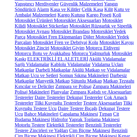
Yapıştırıcı
Merdivenler
Güvenlik Malzemeleri
Yangın
Söndürücü
Alarm
Kasa ve Kilitler
Çelik Kasa
Kilit
Kutu ve
Ambalaj Malzemeleri
Kargo Kutusu
Kargo Poşeti
Koli
Motosiklet Ürünleri
Motorsiklet Aksesuarları
Motosiklet
Kilidi
Motosiklet Stickerları
Motosiklet Rüzgarlık ve Siperlik
Motosiklet Aynası
Motosiklet Brandası
Motorsiklet Yedek
Parça
Motosiklet Fren Ekipmanları
Diğer Motosiklet Yedek
Parçaları
Motosiklet Fren ve Debriyaj Kolu
Motosiklet Kayışı
Motosiklet Zinciri
Motosiklet Giyim
Motorcu Eldiveni
Motorcu Botu ve Ayakkabısı
Motorcu Yağmurluk
Motosiklet
Kaskı
ELEKTRİKLİ EL ALETLERİ
Akülü Vidalamalar
Şarjlı Vidalamalar
Kablolu Vidalamalar
Vidalama Uçları
Matkaplar
Darbeli Matkaplar
Akülü Matkap ve Vidalamalar
Matkap Ucu ve Setleri
Somun Sıkma Makineleri
Darbesiz
Matkaplar
Manyetik Matkap
Sütunlu Matkap
Matkap Tezgahı
Kırıcılar ve Deliciler
Zımpara ve Polisaj
Zımpara Makineleri
Polisaj Makineleri
Planyalar
Zımpara Kağıdı ve Aksesuarları
Testereler
Daire Testereler
Dekupaj Testereler
Çok Amaçlı
Testereler
Tilki Kuyruğu Testereler
Testere Aksesuarları
Tilki
Kuyruğu Testere Ucu
Daire Testere Bıçağı
Dekupaj Testere
Ucu
Bahçe Makineleri
Çapalama Makinesi
Tırpan
Çit
Budama Makinesi
Hidrofor
Yaprak Toplama Makinesi
Motorlu Testere
Elektrikli Testereler
Benzinli Testereler
Testere Zincirleri ve Yağları
Çim Biçme Makinesi
Benzinli
Çim Biçme Makinesi
Elektrikli Çim Biçme Makinesi
Kenar