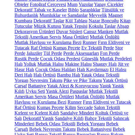
Objeler
Fotoğraf Çerçevesi
Mum
Vazolar
Yapay Çiçekler
Dekoratif Tabak ve Kaseler
Biblo
Şaraplıklar
Tütsülük ve
Buhurdanlık
Mumluklar ve Şamdanlar
Meyvelik
Magnet
Kumbara
Dekoratif Taşlar
Kül Tablası
Nazar Boncuğu
Kitap
Tutucular
Müzik Kutusu
Yatak Tepsisi
Kokulu Taşlar
Ahşap
Dekorasyon Ürünleri
Duvar Süsleri
Cansız Manken
Mutfak
Tekstili
Amerikan Servis
Masa Örtüleri
Mutfak Önlüğü
Mutfak Havlusu ve Kurulama Bezi
Runner
Fırın Eldiveni ve
Tutacak
Raf Örtüsü
Kumaş Peçete
Ev Tekstili
Perde
Stor
Perde
Jaluziler
Tül Perde
Perde Aksesuarları
Fon Perde
Rustik Perde
Çocuk Odası Perdesi
Güneşlik
Mutfak Perdeleri
Halı
Yolluk
Mutfak Halısı
Makine Halısı
Shaggy Halı
Jüt ve
Hasır Halı
Çocuk Odası Halıları
Halı Kaydırmazı
El Halısı
Deri Halı
Halı Örtüsü
Bambu Halı
Yatak Odası Tekstili
Yorgan
Nevresim Takımı
Pike ve Pike Takımı
Yatak Örtüsü
Çarşaf
Battaniye
Yatak Alezi & Koruyucusu
Yastık
Yastık
Kılıfı
Uyku Seti
Yastık Alezi
Paspaslar
Mutfak Tekstili
Amerikan Servis
Masa Örtüleri
Mutfak Önlüğü
Mutfak
Havlusu ve Kurulama Bezi
Runner
Fırın Eldiveni ve Tutacak
Raf Örtüsü
Kumaş Peçete
Kilim
Seccade
Salon Tekstili
Kırlent ve Kırlent Kılıfı
Sandalye Minderi
Koltuk Örtüsü ve
Şalı
Dekoratif Yastık
Sandalye Kılıfı
Bahçe Tekstili
Salıncak
Minderleri
Bebek Odası Tekstili
Bebek Yorganı
Bebek
Çarşafı
Bebek Nevresim Takımı
Bebek Battaniyesi
Bebek
Uyku Seti
Banyo Tekstil
Banyo Paspasları
Banyo Bakım