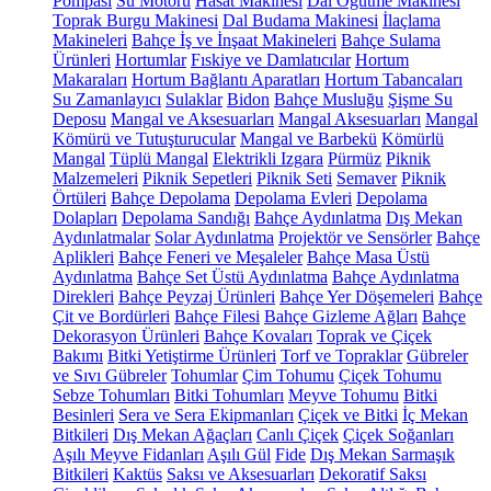
Pompası
Su Motoru
Hasat Makinesi
Dal Öğütme Makinesi
Toprak Burgu Makinesi
Dal Budama Makinesi
İlaçlama
Makineleri
Bahçe İş ve İnşaat Makineleri
Bahçe Sulama
Ürünleri
Hortumlar
Fıskiye ve Damlatıcılar
Hortum
Makaraları
Hortum Bağlantı Aparatları
Hortum Tabancaları
Su Zamanlayıcı
Sulaklar
Bidon
Bahçe Musluğu
Şişme Su
Deposu
Mangal ve Aksesuarları
Mangal Aksesuarları
Mangal
Kömürü ve Tutuşturucular
Mangal ve Barbekü
Kömürlü
Mangal
Tüplü Mangal
Elektrikli Izgara
Pürmüz
Piknik
Malzemeleri
Piknik Sepetleri
Piknik Seti
Semaver
Piknik
Örtüleri
Bahçe Depolama
Depolama Evleri
Depolama
Dolapları
Depolama Sandığı
Bahçe Aydınlatma
Dış Mekan
Aydınlatmalar
Solar Aydınlatma
Projektör ve Sensörler
Bahçe
Aplikleri
Bahçe Feneri ve Meşaleler
Bahçe Masa Üstü
Aydınlatma
Bahçe Set Üstü Aydınlatma
Bahçe Aydınlatma
Direkleri
Bahçe Peyzaj Ürünleri
Bahçe Yer Döşemeleri
Bahçe
Çit ve Bordürleri
Bahçe Filesi
Bahçe Gizleme Ağları
Bahçe
Dekorasyon Ürünleri
Bahçe Kovaları
Toprak ve Çiçek
Bakımı
Bitki Yetiştirme Ürünleri
Torf ve Topraklar
Gübreler
ve Sıvı Gübreler
Tohumlar
Çim Tohumu
Çiçek Tohumu
Sebze Tohumları
Bitki Tohumları
Meyve Tohumu
Bitki
Besinleri
Sera ve Sera Ekipmanları
Çiçek ve Bitki
İç Mekan
Bitkileri
Dış Mekan Ağaçları
Canlı Çiçek
Çiçek Soğanları
Aşılı Meyve Fidanları
Aşılı Gül
Fide
Dış Mekan Sarmaşık
Bitkileri
Kaktüs
Saksı ve Aksesuarları
Dekoratif Saksı