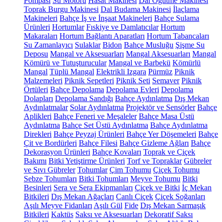
Pompası
Su Motoru
Hasat Makinesi
Dal Öğütme Makinesi
Toprak Burgu Makinesi
Dal Budama Makinesi
İlaçlama
Makineleri
Bahçe İş ve İnşaat Makineleri
Bahçe Sulama
Ürünleri
Hortumlar
Fıskiye ve Damlatıcılar
Hortum
Makaraları
Hortum Bağlantı Aparatları
Hortum Tabancaları
Su Zamanlayıcı
Sulaklar
Bidon
Bahçe Musluğu
Şişme Su
Deposu
Mangal ve Aksesuarları
Mangal Aksesuarları
Mangal
Kömürü ve Tutuşturucular
Mangal ve Barbekü
Kömürlü
Mangal
Tüplü Mangal
Elektrikli Izgara
Pürmüz
Piknik
Malzemeleri
Piknik Sepetleri
Piknik Seti
Semaver
Piknik
Örtüleri
Bahçe Depolama
Depolama Evleri
Depolama
Dolapları
Depolama Sandığı
Bahçe Aydınlatma
Dış Mekan
Aydınlatmalar
Solar Aydınlatma
Projektör ve Sensörler
Bahçe
Aplikleri
Bahçe Feneri ve Meşaleler
Bahçe Masa Üstü
Aydınlatma
Bahçe Set Üstü Aydınlatma
Bahçe Aydınlatma
Direkleri
Bahçe Peyzaj Ürünleri
Bahçe Yer Döşemeleri
Bahçe
Çit ve Bordürleri
Bahçe Filesi
Bahçe Gizleme Ağları
Bahçe
Dekorasyon Ürünleri
Bahçe Kovaları
Toprak ve Çiçek
Bakımı
Bitki Yetiştirme Ürünleri
Torf ve Topraklar
Gübreler
ve Sıvı Gübreler
Tohumlar
Çim Tohumu
Çiçek Tohumu
Sebze Tohumları
Bitki Tohumları
Meyve Tohumu
Bitki
Besinleri
Sera ve Sera Ekipmanları
Çiçek ve Bitki
İç Mekan
Bitkileri
Dış Mekan Ağaçları
Canlı Çiçek
Çiçek Soğanları
Aşılı Meyve Fidanları
Aşılı Gül
Fide
Dış Mekan Sarmaşık
Bitkileri
Kaktüs
Saksı ve Aksesuarları
Dekoratif Saksı