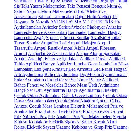
ve Rulosu
Tuval
El İşi & Tekstil Malzemeleri
Örgü İpi
Güpür
Şiş
Takı Yapım Malzemeleri
Takı Pensesi
Boncuk
Mum &
Sabun Yapımı
Mum Malzemeleri
Hobi Aletleri ve
Aksesuarları
Silikon Tabancaları
Diğer Hobi Aletleri
Taş
Boyama & Mozaik
AYDINLATMA VE ELEKTRİK
Ev
Aydınlatmaları
Avizeler
Sarkıt Avizeler
Plafonyer Avizeler
Lambaderler ve Aksesuarları
Lambader
Lambader Başlığı
Lambader Ayağı
Spotlar
Gömme Spotlar
Sıvaüstü Spotlar
Tavan Spotlar
Ampuller
Led Ampul
Halojen Ampul
Tasarruflu Ampul
Rustik Ampul
Akıllı Ampul
Floresan
Ampul
Abajurlar ve Aksesuarları
Abajur
Abajur Şapkaları
Abajur Ayaklığı
Fener ve Işıldaklar
Aplikler
Duvar Aplikleri
Tablo Aplikleri
Banyo Aplikleri
Lamba
Gece Lambaları
Masa
Lambaları
Led Şerit
Armatür
Led Armatür
Led Panel
Tezgah
Altı Aydınlatma
Bahçe Aydınlatma
Dış Mekan Aydınlatmalar
Solar Aydınlatma
Projektör ve Sensörler
Bahçe Aplikleri
Bahçe Feneri ve Meşaleler
Bahçe Masa Üstü Aydınlatma
Bahçe Set Üstü Aydınlatma
Bahçe Aydınlatma Direkleri
Çocuk Odası Aydınlatma
Çocuk Gece Lambası
Çocuk Odası
Duvar Aydınlatmaları
Çocuk Odası Abajuru
Çocuk Odası
Avizesi
Çocuk Masa Lambası
Elektrik Malzemeleri
Priz ve
Anahtarlar
Priz Kutusu
Telefon Prizi
Priz Çerçevesi
Golyat
Priz
Nümeris Priz
Priz
Anahtar Priz
Şalt Malzemeleri
Sigorta
Kutusu
Kontaktör
Elektrik Sigortası
Şalter
Kaçak Akım
Rölesi
Elektrik Sayacı
Uzatma Kablosu ve Grup Priz
Uzatma