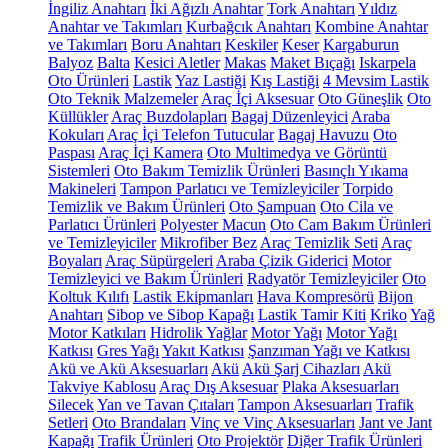
İngiliz Anahtarı
İki Ağızlı Anahtar
Tork Anahtarı
Yıldız
Anahtar ve Takımları
Kurbağcık Anahtarı
Kombine Anahtar
ve Takımları
Boru Anahtarı
Keskiler
Keser
Kargaburun
Balyoz
Balta
Kesici Aletler
Makas
Maket Bıçağı
Iskarpela
Oto Ürünleri
Lastik
Yaz Lastiği
Kış Lastiği
4 Mevsim Lastik
Oto Teknik Malzemeler
Araç İçi Aksesuar
Oto Güneşlik
Oto
Küllükler
Araç Buzdolapları
Bagaj Düzenleyici
Araba
Kokuları
Araç İçi Telefon Tutucular
Bagaj Havuzu
Oto
Paspası
Araç İçi Kamera
Oto Multimedya ve Görüntü
Sistemleri
Oto Bakım Temizlik Ürünleri
Basınçlı Yıkama
Makineleri
Tampon Parlatıcı ve Temizleyiciler
Torpido
Temizlik ve Bakım Ürünleri
Oto Şampuan
Oto Cila ve
Parlatıcı Ürünleri
Polyester Macun
Oto Cam Bakım Ürünleri
ve Temizleyiciler
Mikrofiber Bez
Araç Temizlik Seti
Araç
Boyaları
Araç Süpürgeleri
Araba Çizik Giderici
Motor
Temizleyici ve Bakım Ürünleri
Radyatör Temizleyiciler
Oto
Koltuk Kılıfı
Lastik Ekipmanları
Hava Kompresörü
Bijon
Anahtarı
Sibop ve Sibop Kapağı
Lastik Tamir Kiti
Kriko
Yağ
Motor Katkıları
Hidrolik Yağlar
Motor Yağı
Motor Yağı
Katkısı
Gres Yağı
Yakıt Katkısı
Şanzıman Yağı ve Katkısı
Akü ve Akü Aksesuarları
Akü
Akü Şarj Cihazları
Akü
Takviye Kablosu
Araç Dış Aksesuar
Plaka Aksesuarları
Silecek
Yan ve Tavan Çıtaları
Tampon Aksesuarları
Trafik
Setleri
Oto Brandaları
Vinç ve Vinç Aksesuarları
Jant ve Jant
Kapağı
Trafik Ürünleri
Oto Projektör
Diğer Trafik Ürünleri