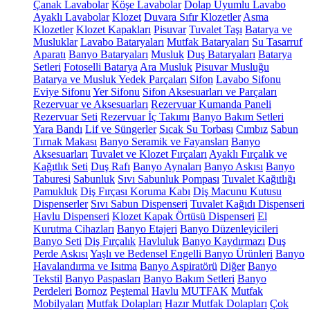
Çanak Lavabolar
Köşe Lavabolar
Dolap Uyumlu Lavabo
Ayaklı Lavabolar
Klozet
Duvara Sıfır Klozetler
Asma
Klozetler
Klozet Kapakları
Pisuvar
Tuvalet Taşı
Batarya ve
Musluklar
Lavabo Bataryaları
Mutfak Bataryaları
Su Tasarruf
Aparatı
Banyo Bataryaları
Musluk
Duş Bataryaları
Batarya
Setleri
Fotoselli Batarya
Ara Musluk
Pisuvar Musluğu
Batarya ve Musluk Yedek Parçaları
Sifon
Lavabo Sifonu
Eviye Sifonu
Yer Sifonu
Sifon Aksesuarları ve Parçaları
Rezervuar ve Aksesuarları
Rezervuar Kumanda Paneli
Rezervuar Seti
Rezervuar İç Takımı
Banyo Bakım Setleri
Yara Bandı
Lif ve Süngerler
Sıcak Su Torbası
Cımbız
Sabun
Tırnak Makası
Banyo Seramik ve Fayansları
Banyo
Aksesuarları
Tuvalet ve Klozet Fırçaları
Ayaklı Fırçalık ve
Kağıtlık Seti
Duş Rafı
Banyo Aynaları
Banyo Askısı
Banyo
Taburesi
Sabunluk
Sıvı Sabunluk Pompası
Tuvalet Kağıtlığı
Pamukluk
Diş Fırçası Koruma Kabı
Diş Macunu Kutusu
Dispenserler
Sıvı Sabun Dispenseri
Tuvalet Kağıdı Dispenseri
Havlu Dispenseri
Klozet Kapak Örtüsü Dispenseri
El
Kurutma Cihazları
Banyo Etajeri
Banyo Düzenleyicileri
Banyo Seti
Diş Fırçalık
Havluluk
Banyo Kaydırmazı
Duş
Perde Askısı
Yaşlı ve Bedensel Engelli Banyo Ürünleri
Banyo
Havalandırma ve Isıtma
Banyo Aspiratörü
Diğer
Banyo
Tekstil
Banyo Paspasları
Banyo Bakım Setleri
Banyo
Perdeleri
Bornoz
Peştemal
Havlu
MUTFAK
Mutfak
Mobilyaları
Mutfak Dolapları
Hazır Mutfak Dolapları
Çok