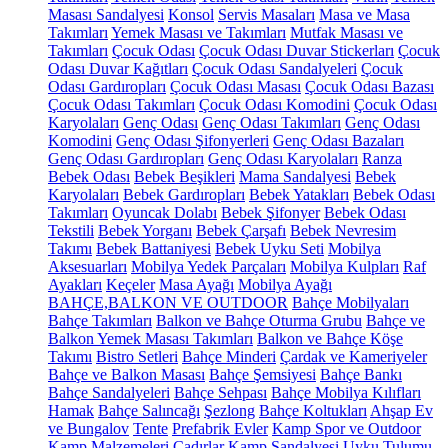
Masası Sandalyesi
Konsol
Servis Masaları
Masa ve Masa
Takımları
Yemek Masası ve Takımları
Mutfak Masası ve
Takımları
Çocuk Odası
Çocuk Odası Duvar Stickerları
Çocuk
Odası Duvar Kağıtları
Çocuk Odası Sandalyeleri
Çocuk
Odası Gardıropları
Çocuk Odası Masası
Çocuk Odası Bazası
Çocuk Odası Takımları
Çocuk Odası Komodini
Çocuk Odası
Karyolaları
Genç Odası
Genç Odası Takımları
Genç Odası
Komodini
Genç Odası Şifonyerleri
Genç Odası Bazaları
Genç Odası Gardıropları
Genç Odası Karyolaları
Ranza
Bebek Odası
Bebek Beşikleri
Mama Sandalyesi
Bebek
Karyolaları
Bebek Gardıropları
Bebek Yatakları
Bebek Odası
Takımları
Oyuncak Dolabı
Bebek Şifonyer
Bebek Odası
Tekstili
Bebek Yorganı
Bebek Çarşafı
Bebek Nevresim
Takımı
Bebek Battaniyesi
Bebek Uyku Seti
Mobilya
Aksesuarları
Mobilya Yedek Parçaları
Mobilya Kulpları
Raf
Ayakları
Keçeler
Masa Ayağı
Mobilya Ayağı
BAHÇE,BALKON VE OUTDOOR
Bahçe Mobilyaları
Bahçe Takımları
Balkon ve Bahçe Oturma Grubu
Bahçe ve
Balkon Yemek Masası Takımları
Balkon ve Bahçe Köşe
Takımı
Bistro Setleri
Bahçe Minderi
Çardak ve Kameriyeler
Bahçe ve Balkon Masası
Bahçe Şemsiyesi
Bahçe Bankı
Bahçe Sandalyeleri
Bahçe Sehpası
Bahçe Mobilya Kılıfları
Hamak
Bahçe Salıncağı
Şezlong
Bahçe Koltukları
Ahşap Ev
ve Bungalov
Tente
Prefabrik Evler
Kamp Spor ve Outdoor
Kamp Malzemeleri
Çadırlar
Kamp Sandalyesi
Uyku Tulumu