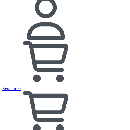
Sepetim
0