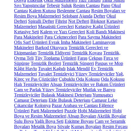
Dosya
Etiketlik
Okul Malzemeleri
Yazı Tahtası
Tahta Silgisi
Sıvı Yapıştırıcılar
Tebeşir
Suluk
Resim Çantası
Pano
Okul
Çantası
Kalem Kutusu
Beslenme Çantası
Resim Boyaları ve
Resim Boya Malzemeleri
Selobant
Ajanda
Defter
Okul
Defteri
Spiralli Defter
Fihrist
Not Defteri
Bloknot
Kırtasiye
Malzemeleri
Masaüstü Gereçleri
Kırtasiye Kağıt Ürünleri
Kırtasiye Seti
Kalem ve Yazı Gereçleri
Koli Bandı Makinesi
Para Makineleri
Para Çekmeceleri
Para Sayma Makineleri
Ofis Sarf Ürünleri
Evrak İmha Makineleri
Laminasyon
Makineleri
Barkod Okuyucu
Temizlik Gereçleri ve
Ekipmanları
Temizlik Eldiveni
Temizlik Kovası
Temizlik,
Ovma Teli
Tüy Toplama Ürünleri
Faraş
Çekpas
Fırça ve
Süpürge
Temizlik Bezleri
Temizlik Süngeri
Paspas ve Mop
Kâğıt Havlu
Tuvalet Kağıdı
Islak Mendil
Ev Temizlik
Malzemeleri
Tuvalet Temizleyici
Yüzey Temizleyiciler
Yağ,
Kireç ve Pas Çözücüler
Çubuklu Oda Kokusu
Oda Kokusu
Halı Temizleyiciler
Ahşap Temizleyiciler ve Bakım Ürünleri
Cam ve Parlak Yüzey Temizleyiciler
Mutfak ve Banyo
Temizleyiciler
Bulaşık Makinesi Deterjanı
Yumuşatıcı
Çamaşır Deterjanı
Elde Bulaşık Deterjanı
Çamaşır Leke
Çıkarıcılar
Kolonya
Pazar Arabası ve Çantası
Eğlence
Ürünleri
Parti Malzemeleri
Puzzle
Hobi Malzemeleri
Hobi
Boya ve Resim Malzemeleri
Ahşap Boyaları
Akrilik Boyalar
Sulu Boya
Yağlı Boya Seti
Eskitme Boyası
Cam ve Seramik
Boyaları
Metalik Boya
Şövale
Kumaş Boyaları
Resim Fırçası