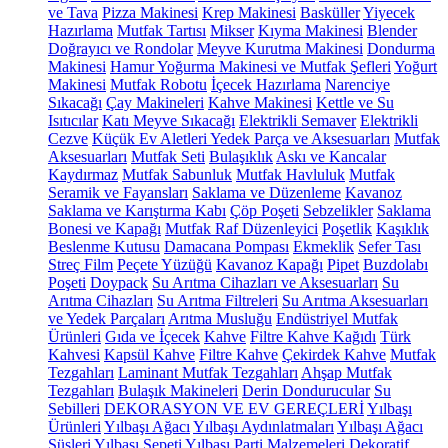
ve Tava
Pizza Makinesi
Krep Makinesi
Basküller
Yiyecek
Hazırlama
Mutfak Tartısı
Mikser
Kıyma Makinesi
Blender
Doğrayıcı ve Rondolar
Meyve Kurutma Makinesi
Dondurma
Makinesi
Hamur Yoğurma Makinesi ve Mutfak Şefleri
Yoğurt
Makinesi
Mutfak Robotu
İçecek Hazırlama
Narenciye
Sıkacağı
Çay Makineleri
Kahve Makinesi
Kettle ve Su
Isıtıcılar
Katı Meyve Sıkacağı
Elektrikli Semaver
Elektrikli
Cezve
Küçük Ev Aletleri Yedek Parça ve Aksesuarları
Mutfak
Aksesuarları
Mutfak Seti
Bulaşıklık
Askı ve Kancalar
Kaydırmaz
Mutfak Sabunluk
Mutfak Havluluk
Mutfak
Seramik ve Fayansları
Saklama ve Düzenleme
Kavanoz
Saklama ve Karıştırma Kabı
Çöp Poşeti
Sebzelikler
Saklama
Bonesi ve Kapağı
Mutfak Raf Düzenleyici
Poşetlik
Kaşıklık
Beslenme Kutusu
Damacana Pompası
Ekmeklik
Sefer Tası
Streç Film
Peçete Yüzüğü
Kavanoz Kapağı
Pipet
Buzdolabı
Poşeti
Doypack
Su Arıtma Cihazları ve Aksesuarları
Su
Arıtma Cihazları
Su Arıtma Filtreleri
Su Arıtma Aksesuarları
ve Yedek Parçaları
Arıtma Musluğu
Endüstriyel Mutfak
Ürünleri
Gıda ve İçecek
Kahve
Filtre Kahve Kağıdı
Türk
Kahvesi
Kapsül Kahve
Filtre Kahve
Çekirdek Kahve
Mutfak
Tezgahları
Laminant Mutfak Tezgahları
Ahşap Mutfak
Tezgahları
Bulaşık Makineleri
Derin Dondurucular
Su
Sebilleri
DEKORASYON VE EV GEREÇLERİ
Yılbaşı
Ürünleri
Yılbaşı Ağacı
Yılbaşı Aydınlatmaları
Yılbaşı Ağacı
Süsleri
Yılbaşı Sepeti
Yılbaşı Parti Malzemeleri
Dekoratif