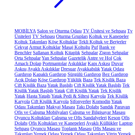
MOBİLYA
Salon ve Oturma Odası
TV Ünitesi ve Sehpası
Tv
Üniteleri
TV Sehpası
Oturma Grupları
Koltuk ve Kanepeler
Koltuk Takımları
Köşe Koltuklar
Tekli Koltuk ve Berjerler
Çekyat
Armut Koltuklar
Masaj Koltuğu
Puf
Bank ve
Benchler
Sallanan Koltuk
Kitaplık
Sehpalar
Zigon Sehpalar
Orta Sehpalar
Yan Sehpalar
Gazetelik
Antre ve Hol
Çok
Amaçlı Dolap
Portmantolar
Askılıklar
Kapı Askısı
Duvar
Askısı
Ayaklı Askılıklar
Dresuar
Ayakkabılık
Yatak Odası
Gardırop
Kapaklı Gardırop
Sürgülü Gardırop
Bez Gardırop
Açık Dolap
Köşe Gardırop
Yüklük
Baza
Tek Kişilik Baza
Çift Kişilik Baza
Yatak Başlığı
Çift Kişilik Yatak Başlığı
Tek
Kişilik Yatak Başlığı
Yatak
Çift Kişilik Yatak
Tek Kişilik
Yatak
Hasta Yatağı
Yatak Pedi & Şiltesi
Karyola
Tek Kişilik
Karyola
Çift Kişilik Karyola
Şifonyerler
Komodin
Yatak
Odası Takımları
Makyaj Masası
Takı Dolabı
Sandık
Paravan
Ofis ve Çalışma Mobilyaları
Çalışma ve Bilgisayar Masası
Oyuncu Koltukları
Çalışma ve Ofis Sandalyeleri
Keson
Ofis
Dolabı
Ofis Koltukları ve Kanepeleri
Ayaklı Küllükler
Laptop
Sehpası
Oyuncu Masası
Toplantı Masası
Ofis Masası ve
Takımları
Yemek Odası
Yemek Odası Takımları
Vitrin
Yemek