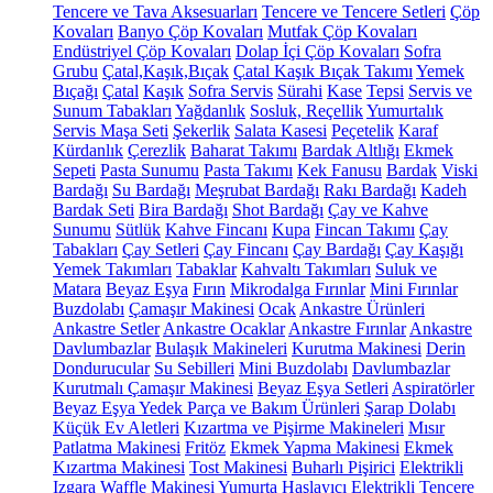
Tencere ve Tava Aksesuarları
Tencere ve Tencere Setleri
Çöp
Kovaları
Banyo Çöp Kovaları
Mutfak Çöp Kovaları
Endüstriyel Çöp Kovaları
Dolap İçi Çöp Kovaları
Sofra
Grubu
Çatal,Kaşık,Bıçak
Çatal Kaşık Bıçak Takımı
Yemek
Bıçağı
Çatal
Kaşık
Sofra Servis
Sürahi
Kase
Tepsi
Servis ve
Sunum Tabakları
Yağdanlık
Sosluk, Reçellik
Yumurtalık
Servis Maşa Seti
Şekerlik
Salata Kasesi
Peçetelik
Karaf
Kürdanlık
Çerezlik
Baharat Takımı
Bardak Altlığı
Ekmek
Sepeti
Pasta Sunumu
Pasta Takımı
Kek Fanusu
Bardak
Viski
Bardağı
Su Bardağı
Meşrubat Bardağı
Rakı Bardağı
Kadeh
Bardak Seti
Bira Bardağı
Shot Bardağı
Çay ve Kahve
Sunumu
Sütlük
Kahve Fincanı
Kupa
Fincan Takımı
Çay
Tabakları
Çay Setleri
Çay Fincanı
Çay Bardağı
Çay Kaşığı
Yemek Takımları
Tabaklar
Kahvaltı Takımları
Suluk ve
Matara
Beyaz Eşya
Fırın
Mikrodalga Fırınlar
Mini Fırınlar
Buzdolabı
Çamaşır Makinesi
Ocak
Ankastre Ürünleri
Ankastre Setler
Ankastre Ocaklar
Ankastre Fırınlar
Ankastre
Davlumbazlar
Bulaşık Makineleri
Kurutma Makinesi
Derin
Dondurucular
Su Sebilleri
Mini Buzdolabı
Davlumbazlar
Kurutmalı Çamaşır Makinesi
Beyaz Eşya Setleri
Aspiratörler
Beyaz Eşya Yedek Parça ve Bakım Ürünleri
Şarap Dolabı
Küçük Ev Aletleri
Kızartma ve Pişirme Makineleri
Mısır
Patlatma Makinesi
Fritöz
Ekmek Yapma Makinesi
Ekmek
Kızartma Makinesi
Tost Makinesi
Buharlı Pişirici
Elektrikli
Izgara
Waffle Makinesi
Yumurta Haşlayıcı
Elektrikli Tencere