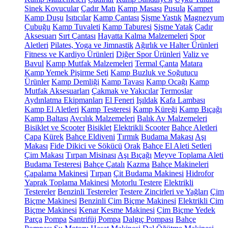
Sinek Kovucular
Çadır Matı
Kamp Masası
Pusula
Kampet
Kamp Duşu
Isıtıcılar
Kamp Çantası
Şişme Yastık
Magnezyum
Çubuğu
Kamp Tuvaleti
Kamp Taburesi
Şişme Yatak
Çadır
Aksesuarı
Sırt Çantası
Hayatta Kalma Malzemeleri
Spor
Aletleri
Pilates, Yoga ve Jimnastik
Ağırlık ve Halter Ürünleri
Fitness ve Kardiyo Ürünleri
Diğer Spor Ürünleri
Valiz ve
Bavul
Kamp Mutfak Malzemeleri
Termal Çanta
Matara
Kamp Yemek Pişirme Seti
Kamp Buzluk ve Soğutucu
Ürünler
Kamp Demliği
Kamp Tavası
Kamp Ocağı
Kamp
Mutfak Aksesuarları
Çakmak ve Yakıcılar
Termoslar
Aydınlatma Ekipmanları
El Feneri
Işıldak
Kafa Lambası
Kamp El Aletleri
Kamp Testeresi
Kamp Küreği
Kamp Bıçağı
Kamp Baltası
Avcılık Malzemeleri
Balık Av Malzemeleri
Bisiklet ve Scooter
Bisiklet
Elektrikli Scooter
Bahçe Aletleri
Çapa
Kürek
Bahçe Eldiveni
Tırmık
Budama Makası
Aşı
Makası
Fide Dikici ve Sökücü
Orak
Bahçe El Aleti Setleri
Çim Makası
Tırpan Misinası
Aşı Bıçağı
Meyve Toplama Aleti
Budama Testeresi
Bahçe Çatalı
Kazma
Bahçe Makineleri
Çapalama Makinesi
Tırpan
Çit Budama Makinesi
Hidrofor
Yaprak Toplama Makinesi
Motorlu Testere
Elektrikli
Testereler
Benzinli Testereler
Testere Zincirleri ve Yağları
Çim
Biçme Makinesi
Benzinli Çim Biçme Makinesi
Elektrikli Çim
Biçme Makinesi
Kenar Kesme Makinesi
Çim Biçme Yedek
Parça
Pompa
Santrifüj Pompa
Dalgıç Pompası
Bahçe