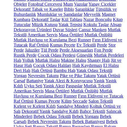
Objeler
Fotoğraf Çerçevesi
Mum
Vazolar
Yapay Çiçekler
Dekoratif Tabak ve Kaseler
Biblo
Şaraplıklar
Tütsülük ve
Buhurdanlık
Mumluklar ve Şamdanlar
Meyvelik
Magnet
Kumbara
Dekoratif Taşlar
Kül Tablası
Nazar Boncuğu
Kitap
Tutucular
Müzik Kutusu
Yatak Tepsisi
Kokulu Taşlar
Ahşap
Dekorasyon Ürünleri
Duvar Süsleri
Cansız Manken
Mutfak
Tekstili
Amerikan Servis
Masa Örtüleri
Mutfak Önlüğü
Mutfak Havlusu ve Kurulama Bezi
Runner
Fırın Eldiveni ve
Tutacak
Raf Örtüsü
Kumaş Peçete
Ev Tekstili
Perde
Stor
Perde
Jaluziler
Tül Perde
Perde Aksesuarları
Fon Perde
Rustik Perde
Çocuk Odası Perdesi
Güneşlik
Mutfak Perdeleri
Halı
Yolluk
Mutfak Halısı
Makine Halısı
Shaggy Halı
Jüt ve
Hasır Halı
Çocuk Odası Halıları
Halı Kaydırmazı
El Halısı
Deri Halı
Halı Örtüsü
Bambu Halı
Yatak Odası Tekstili
Yorgan
Nevresim Takımı
Pike ve Pike Takımı
Yatak Örtüsü
Çarşaf
Battaniye
Yatak Alezi & Koruyucusu
Yastık
Yastık
Kılıfı
Uyku Seti
Yastık Alezi
Paspaslar
Mutfak Tekstili
Amerikan Servis
Masa Örtüleri
Mutfak Önlüğü
Mutfak
Havlusu ve Kurulama Bezi
Runner
Fırın Eldiveni ve Tutacak
Raf Örtüsü
Kumaş Peçete
Kilim
Seccade
Salon Tekstili
Kırlent ve Kırlent Kılıfı
Sandalye Minderi
Koltuk Örtüsü ve
Şalı
Dekoratif Yastık
Sandalye Kılıfı
Bahçe Tekstili
Salıncak
Minderleri
Bebek Odası Tekstili
Bebek Yorganı
Bebek
Çarşafı
Bebek Nevresim Takımı
Bebek Battaniyesi
Bebek
Uyku Seti
Banyo Tekstil
Banyo Paspasları
Banyo Bakım