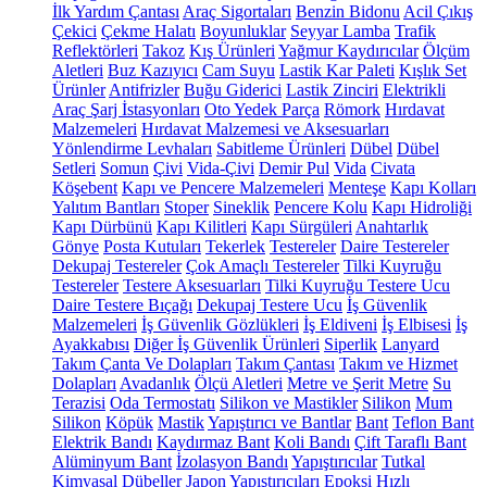
İlk Yardım Çantası
Araç Sigortaları
Benzin Bidonu
Acil Çıkış
Çekici
Çekme Halatı
Boyunluklar
Seyyar Lamba
Trafik
Reflektörleri
Takoz
Kış Ürünleri
Yağmur Kaydırıcılar
Ölçüm
Aletleri
Buz Kazıyıcı
Cam Suyu
Lastik Kar Paleti
Kışlık Set
Ürünler
Antifrizler
Buğu Giderici
Lastik Zinciri
Elektrikli
Araç Şarj İstasyonları
Oto Yedek Parça
Römork
Hırdavat
Malzemeleri
Hırdavat Malzemesi ve Aksesuarları
Yönlendirme Levhaları
Sabitleme Ürünleri
Dübel
Dübel
Setleri
Somun
Çivi
Vida-Çivi
Demir Pul
Vida
Civata
Köşebent
Kapı ve Pencere Malzemeleri
Menteşe
Kapı Kolları
Yalıtım Bantları
Stoper
Sineklik
Pencere Kolu
Kapı Hidroliği
Kapı Dürbünü
Kapı Kilitleri
Kapı Sürgüleri
Anahtarlık
Gönye
Posta Kutuları
Tekerlek
Testereler
Daire Testereler
Dekupaj Testereler
Çok Amaçlı Testereler
Tilki Kuyruğu
Testereler
Testere Aksesuarları
Tilki Kuyruğu Testere Ucu
Daire Testere Bıçağı
Dekupaj Testere Ucu
İş Güvenlik
Malzemeleri
İş Güvenlik Gözlükleri
İş Eldiveni
İş Elbisesi
İş
Ayakkabısı
Diğer İş Güvenlik Ürünleri
Siperlik
Lanyard
Takım Çanta Ve Dolapları
Takım Çantası
Takım ve Hizmet
Dolapları
Avadanlık
Ölçü Aletleri
Metre ve Şerit Metre
Su
Terazisi
Oda Termostatı
Silikon ve Mastikler
Silikon
Mum
Silikon
Köpük
Mastik
Yapıştırıcı ve Bantlar
Bant
Teflon Bant
Elektrik Bandı
Kaydırmaz Bant
Koli Bandı
Çift Taraflı Bant
Alüminyum Bant
İzolasyon Bandı
Yapıştırıcılar
Tutkal
Kimyasal Dübeller
Japon Yapıştırıcıları
Epoksi
Hızlı