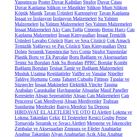
Yapıştırıcısı
Poster Duvar Kağıtları
Strafor
Duvar Çıtası
Duvar Kaplama
Silikon ve Mastikler
Silikon
Mum Silikon
Köpük
Mastik
Tavan Ürünleri
Kartonpiyer
Tavan Kaplama
İnşaat ve İzolasyon
İzolasyon Malzemeleri
Su Yalıtım
Malzemeleri
Isı Yalıtım Malzemeleri
Ses Yalıtım Malzemeleri
İnşaat Malzemeleri
Alçı
Cam Tuğla
Çimento
Beton Harcı
Çatı
Kaplama Malzemeleri
İnşaat Kimyasalları
İnşaat Temizlik
Ürünleri
Lavabo Çözücü
Harç ve Sıva Çözücü
Çok Amaçlı
Temizlik
Yağlayıcı ve Pas Çözücü
Yapı Kimyasalları
Derz
Dolgu
Seramik Yapıştırıcılar
Sıvı Conta
Strafor Yapıştırılar
Plastik Boru ve Ek Parçalar
Boru Bağlantı ve Aksesuarları
Temiz Su Boruları
Atık Su Boruları
PPRC Borular
Kombi
Bağlantı Boruları
Tesisat Tamir ve Bağlantı Malzemeleri
Musluk Uzatma
Regülatörler
Valfler ve Vanalar
Nipeller
Tahliye Hortumu
Conta
Taharet Çubuğu
Fittings
Tıpalar ve
Süzgeçler
İnşaat Makineleri
Elektrikli Vinçler
Taşıma
Arabaları
Caraskallar
Havlupanlar
Ahşaplar
Masif Paneller
Keresteler
Ahşap Seperatörler
Ahşap Çatı Malzemeleri
Çatı
Penceresi
Çatı Merdiveni
Ahşap Merdivenler
Trabzan
Sundurma
Menfezler
Banyo Menfezi
Su Deposu
HIRDAVAT EL ALETLERİ VE OTO
El Aletleri
Lokma ve
Lokma Takımları
Çekiç
El Testereleri
Kesici Grubu
Pense
Tornavida
Seramik ve Sıvacı Aletleri
Mengene ve İşkenceler
Zımbalar ve Aksesuarları
Zımpara ve Eğeler
Anahtarlar
Anahtar Takımları
Alyan Anahtarları
Açık Ağız Anahtar