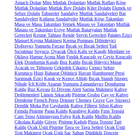
Amaçlı Dolap
Mini Mutfak Dolapları
Mutfak Rafları
Köşe
Mutfak Dolapları
Mutfak Boy Dolabı
Kiler Dolabı
Ekmek ve
Sebze Dolabı
Tabureler
Sandalye
Mutfak Sandalyeleri
Bar
Sandalyeleri
Katlanır Sandalyeler
Mutfak Köşe Takımları
Masa ve Masa Takımları
Yemek Masası ve Takımları
Mutfak
Masası ve Takımları
Eviye
Mutfak Bataryaları
Mutfak
Gereçleri
Kesme Tahtası
Rende
Servis Gereçleri
Patates Ezici
Manuel Kıyma Makinesi
Krema Pompası
Dilimleyici
Doğrayıcı
Yumurta Fırçası
Bıçak ve Bıçak Setleri
Yağ
Sıçratmaz
Soyucu, Oyacak
Ölçü Kabı ve Kaşığı
Merdane ve
Oklava
Hamur Açma Matı
Fındık Kıracağı ve Ceviz Kıracağı
Elek
Dondurma Kaşığı
Buz Kalıbı
Bıçak Bileyici Masat
Açacak ve Tirbuşon
Çekirdek Çıkarıcı
Çırpıcı
Sebze
Kurutucu
Huni
Baharat Öğütücü
Havan
Hamburger Presi
Sarımsak Ezici
Kaşık ve Kepçe Altlığı
Bıçak Standı
Süzgeç
Nihale
İçli Köfte Aparatı
Yumurta Zamanlayıcı
Dondurma
Kalıbı
Buz Kovası
Et Dövme Aleti
Sarma Makinesi
Kahve
Değirmenleri
Limon Sıkacağı
Pişirme Grubu
Çay ve Kahve
Demleme
French Press
Dripper
Chemex
Cezve
Çay Süzgeci
Demlik
Moka Pot
Çaydanlık
Kahve Filtresi
Sifon Kahve
Fırında Pişirme
Pasta Kalıbı
Kurabiye Kalıbı
Fırın Tepsisi
Cam Tepsi
Alüminyum Folyo
Kek Kalıbı
Muffin Kalıbı
Çikolata Kalıbı
Güveç
Pişirme Kağıdı
Pizza Tepsisi
Tart
Kalıbı
Ocak Üstü Pişirme
Tava ve Tava Setleri
Ocak Üstü
Tost Makinesi
Ocak Üstü Sac
Sahan
Düdüklü Tencere