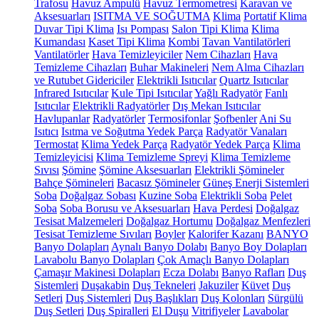
Trafosu
Havuz Ampulü
Havuz Termometresi
Karavan ve
Aksesuarları
ISITMA VE SOĞUTMA
Klima
Portatif Klima
Duvar Tipi Klima
Isı Pompası
Salon Tipi Klima
Klima
Kumandası
Kaset Tipi Klima
Kombi
Tavan Vantilatörleri
Vantilatörler
Hava Temizleyiciler
Nem Cihazları
Hava
Temizleme Cihazları
Buhar Makineleri
Nem Alma Cihazları
ve Rutubet Gidericiler
Elektrikli Isıtıcılar
Quartz Isıtıcılar
Infrared Isıtıcılar
Kule Tipi Isıtıcılar
Yağlı Radyatör
Fanlı
Isıtıcılar
Elektrikli Radyatörler
Dış Mekan Isıtıcılar
Havlupanlar
Radyatörler
Termosifonlar
Şofbenler
Ani Su
Isıtıcı
Isıtma ve Soğutma Yedek Parça
Radyatör Vanaları
Termostat
Klima Yedek Parça
Radyatör Yedek Parça
Klima
Temizleyicisi
Klima Temizleme Spreyi
Klima Temizleme
Sıvısı
Şömine
Şömine Aksesuarları
Elektrikli Şömineler
Bahçe Şömineleri
Bacasız Şömineler
Güneş Enerji Sistemleri
Soba
Doğalgaz Sobası
Kuzine Soba
Elektrikli Soba
Pelet
Soba
Soba Borusu ve Aksesuarları
Hava Perdesi
Doğalgaz
Tesisat Malzemeleri
Doğalgaz Hortumu
Doğalgaz Menfezleri
Tesisat Temizleme Sıvıları
Boyler
Kalorifer Kazanı
BANYO
Banyo Dolapları
Aynalı Banyo Dolabı
Banyo Boy Dolapları
Lavabolu Banyo Dolapları
Çok Amaçlı Banyo Dolapları
Çamaşır Makinesi Dolapları
Ecza Dolabı
Banyo Rafları
Duş
Sistemleri
Duşakabin
Duş Tekneleri
Jakuziler
Küvet
Duş
Setleri
Duş Sistemleri
Duş Başlıkları
Duş Kolonları
Sürgülü
Duş Setleri
Duş Spiralleri
El Duşu
Vitrifiyeler
Lavabolar