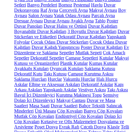
Setleri
Banyo Perdeleri
Bornoz
Peştemal
Havlu
Duvar
Dekorasyonu
Raf
Ayna
Çerçeveli Ayna
Makyaj Aynası
Boy
Aynası
Salon Aynası
Yatak Odası Aynası
Parçalı Ayna
Dresuar Aynası
Duvar Aynası
Ayaklı Ayna
Tablo
Poster
Duvar Panoları
Duvar Halısı ve Örtüsü
Duvar Kağıtları
Boyanabilir Duvar Kağıtları
3 Boyutlu Duvar Kağıtları
Duvar
Stickerları ve Etiketleri
Dekoratif Duvar Kağıtları
Yapışkanlı
Folyolar
Çocuk Odası Duvar Stickerları
Çocuk Odası Duvar
Kağıtları
Duvar Kağıdı Yapıştırıcısı
Poster Duvar Kağıtları
Ev
Düzenleme ve Saklama
Sepetler
Mutfak Sepeti
Çok Amaçlı
Sepetler
Dekoratif Sepetler
Çamaşır Sepetleri
Kutular
Makyaj
Kutusu ve Organizerleri
Plastik Kutular
Kumaş Kutular
Ayakkabı Kutuları
Oyuncak Kutuları
Saklama Kutusu
Dekoratif Kutu
Takı Kutusu
Çamaşır Kurutma Askısı
Saklama Hurçları
Hurçlar
Vakumlu Hurçlar
Halı Hurcu
Askılar
Elbise ve Aksesuar Askıları
Dekoratif Askılar
Kapı
Arkası Askıları
Yapışkanlı Askılar
Vestiyer Askısı
Takı Askısı
Bavul İçi Düzenleyici
Kurutma Makinesi Topu
Şemsiye
Dolap İçi Düzenleyici
Makyaj Çantası
Duvar ve Masa
Saatleri
Masa Saati
Duvar Saatleri
Bahçe Tekstili
Salıncak
Minderleri
Ütü Masası
Çöp Kovaları
Banyo Çöp Kovaları
Mutfak Çöp Kovaları
Endüstriyel Çöp Kovaları
Dolap İçi
Çöp Kovaları
Kırtasiye ve Ofis Malzemeleri
Dosyalama ve
Arşivleme
Poşet Dosya
Evrak Rafı
Çıtçıtlı Dosya
Klasör
Telli