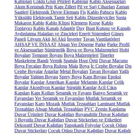
Kabloları
Çoklu Grup Prizleri
Kablolar
Kablo Aksesuarları
Akım Korumalı Priz
Kapı Zilleri
Pil ve Şarj Cihazları
Zaman
Saatleri
Elektronik Devre Elemanı
Fiş
Kablo Pabucu
Kablo
Yüksüğü
Elektronik Tamir Seti
Kablo Düzenleyiciler
Susta
Makaron Kablo
Kablo Klipsi
Klemens
Kroşe
Kablo
Toplayıcı
Kablo Kanalı
Adaptör
Duy
Buat Kutusu ve Kapağı
Aydınlatma Halatları ve Zincirleri
Enerji Sistemleri
Güneş
Paneli
Lityum Akü
Jel Akü
İnverter
Tavan Vantilatörleri
AHŞAP VE İNŞAAT
Ahşap Yer Döşeme
Parke
Parke Profil
ve Aksesuarları
Süpürgelik
Boya ve Boya Malzemeleri
Hobi
Boyaları
Tempare Boyası
Boya Malzemeleri
Tinerler
Maskeleme Bandı
Vernik
Spatula
Hışır Örtü
Duvar Macunu
Boya Fırçaları
Boya Rulosu
Mala
Boya
İç Cephe Boyalar
Dış
Cephe Boyalar
Astarlar
Metal Boyaları
Tavan Boyaları
Yağlı
Boyalar
Yalıtım Boyası
Sprey Boya
Kapı Boyası
Epoksi
Boyalar
Kapılar
Amerikan Kapılar
Melamin Kapılar
Çelik
Kapılar
Akordiyon Kapılar
Sürgülü Kapılar
Acil Çıkış
Kapıları
Kapı Kolları
Seramik ve Fayans
Banyo Seramik ve
Fayansları
Yer Seramik ve Fayansları
Mutfak Seramik ve
Fayansları
Karo
Mozaik
Mutfak Tezgahları
Laminant Mutfak
Tezgahları
Ahşap Mutfak Tezgahları
PVC Zemin Kaplama
Duvar Ürünleri
Duvar Kağıtları
Boyanabilir Duvar Kağıtları
3 Boyutlu Duvar Kağıtları
Duvar Stickerları ve Etiketleri
Dekoratif Duvar Kağıtları
Yapışkanlı Folyolar
Çocuk Odası
Duvar Stickerları
Çocuk Odası Duvar Kağıtları
Duvar Kağıdı