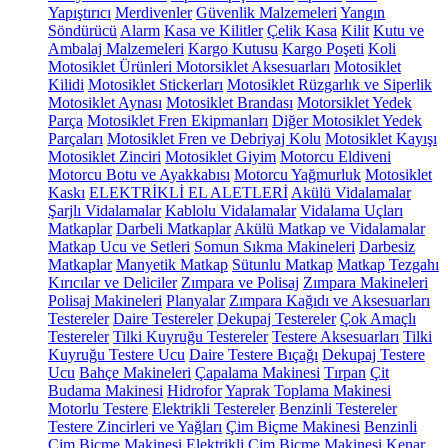
Yapıştırıcı
Merdivenler
Güvenlik Malzemeleri
Yangın
Söndürücü
Alarm
Kasa ve Kilitler
Çelik Kasa
Kilit
Kutu ve
Ambalaj Malzemeleri
Kargo Kutusu
Kargo Poşeti
Koli
Motosiklet Ürünleri
Motorsiklet Aksesuarları
Motosiklet
Kilidi
Motosiklet Stickerları
Motosiklet Rüzgarlık ve Siperlik
Motosiklet Aynası
Motosiklet Brandası
Motorsiklet Yedek
Parça
Motosiklet Fren Ekipmanları
Diğer Motosiklet Yedek
Parçaları
Motosiklet Fren ve Debriyaj Kolu
Motosiklet Kayışı
Motosiklet Zinciri
Motosiklet Giyim
Motorcu Eldiveni
Motorcu Botu ve Ayakkabısı
Motorcu Yağmurluk
Motosiklet
Kaskı
ELEKTRİKLİ EL ALETLERİ
Akülü Vidalamalar
Şarjlı Vidalamalar
Kablolu Vidalamalar
Vidalama Uçları
Matkaplar
Darbeli Matkaplar
Akülü Matkap ve Vidalamalar
Matkap Ucu ve Setleri
Somun Sıkma Makineleri
Darbesiz
Matkaplar
Manyetik Matkap
Sütunlu Matkap
Matkap Tezgahı
Kırıcılar ve Deliciler
Zımpara ve Polisaj
Zımpara Makineleri
Polisaj Makineleri
Planyalar
Zımpara Kağıdı ve Aksesuarları
Testereler
Daire Testereler
Dekupaj Testereler
Çok Amaçlı
Testereler
Tilki Kuyruğu Testereler
Testere Aksesuarları
Tilki
Kuyruğu Testere Ucu
Daire Testere Bıçağı
Dekupaj Testere
Ucu
Bahçe Makineleri
Çapalama Makinesi
Tırpan
Çit
Budama Makinesi
Hidrofor
Yaprak Toplama Makinesi
Motorlu Testere
Elektrikli Testereler
Benzinli Testereler
Testere Zincirleri ve Yağları
Çim Biçme Makinesi
Benzinli
Çim Biçme Makinesi
Elektrikli Çim Biçme Makinesi
Kenar