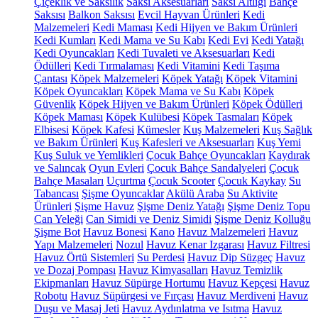
Çiçeklik ve Saksılık
Saksı Aksesuarları
Saksı Altlığı
Bahçe
Saksısı
Balkon Saksısı
Evcil Hayvan Ürünleri
Kedi
Malzemeleri
Kedi Maması
Kedi Hijyen ve Bakım Ürünleri
Kedi Kumları
Kedi Mama ve Su Kabı
Kedi Evi
Kedi Yatağı
Kedi Oyuncakları
Kedi Tuvaleti ve Aksesuarları
Kedi
Ödülleri
Kedi Tırmalaması
Kedi Vitamini
Kedi Taşıma
Çantası
Köpek Malzemeleri
Köpek Yatağı
Köpek Vitamini
Köpek Oyuncakları
Köpek Mama ve Su Kabı
Köpek
Güvenlik
Köpek Hijyen ve Bakım Ürünleri
Köpek Ödülleri
Köpek Maması
Köpek Kulübesi
Köpek Tasmaları
Köpek
Elbisesi
Köpek Kafesi
Kümesler
Kuş Malzemeleri
Kuş Sağlık
ve Bakım Ürünleri
Kuş Kafesleri ve Aksesuarları
Kuş Yemi
Kuş Suluk ve Yemlikleri
Çocuk Bahçe Oyuncakları
Kaydırak
ve Salıncak
Oyun Evleri
Çocuk Bahçe Sandalyeleri
Çocuk
Bahçe Masaları
Uçurtma
Çocuk Scooter
Çocuk Kaykay
Su
Tabancası
Şişme Oyuncaklar
Akülü Araba
Su Aktivite
Ürünleri
Şişme Havuz
Şişme Deniz Yatağı
Şişme Deniz Topu
Can Yeleği
Can Simidi ve Deniz Simidi
Şişme Deniz Kolluğu
Şişme Bot
Havuz Bonesi
Kano
Havuz Malzemeleri
Havuz
Yapı Malzemeleri
Nozul
Havuz Kenar Izgarası
Havuz Filtresi
Havuz Örtü Sistemleri
Su Perdesi
Havuz Dip Süzgeç
Havuz
ve Dozaj Pompası
Havuz Kimyasalları
Havuz Temizlik
Ekipmanları
Havuz Süpürge Hortumu
Havuz Kepçesi
Havuz
Robotu
Havuz Süpürgesi ve Fırçası
Havuz Merdiveni
Havuz
Duşu ve Masaj Jeti
Havuz Aydınlatma ve Isıtma
Havuz