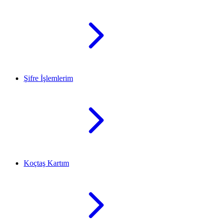
Şifre İşlemlerim
Koçtaş Kartım