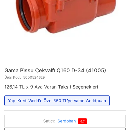
Gama
Pi̇ssu Çekvalfi̇ Q160 D-34 (41005)
Ürün Kodu: 5000524629
126,14 TL x 9 Aya Varan
Taksit Seçenekleri
Yapı Kredi World'e Özel 550 TL'ye Varan Worldpuan
Satıcı:
Serdohan
6.7