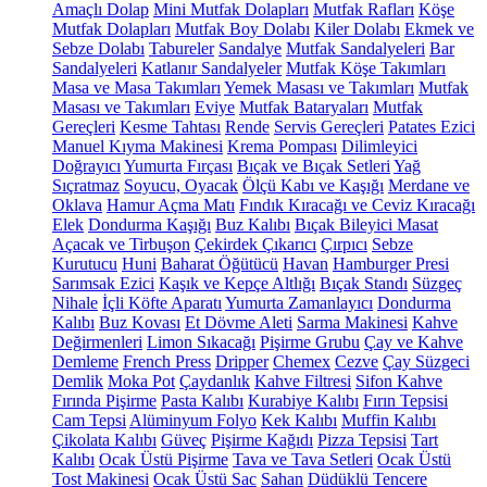
Amaçlı Dolap
Mini Mutfak Dolapları
Mutfak Rafları
Köşe
Mutfak Dolapları
Mutfak Boy Dolabı
Kiler Dolabı
Ekmek ve
Sebze Dolabı
Tabureler
Sandalye
Mutfak Sandalyeleri
Bar
Sandalyeleri
Katlanır Sandalyeler
Mutfak Köşe Takımları
Masa ve Masa Takımları
Yemek Masası ve Takımları
Mutfak
Masası ve Takımları
Eviye
Mutfak Bataryaları
Mutfak
Gereçleri
Kesme Tahtası
Rende
Servis Gereçleri
Patates Ezici
Manuel Kıyma Makinesi
Krema Pompası
Dilimleyici
Doğrayıcı
Yumurta Fırçası
Bıçak ve Bıçak Setleri
Yağ
Sıçratmaz
Soyucu, Oyacak
Ölçü Kabı ve Kaşığı
Merdane ve
Oklava
Hamur Açma Matı
Fındık Kıracağı ve Ceviz Kıracağı
Elek
Dondurma Kaşığı
Buz Kalıbı
Bıçak Bileyici Masat
Açacak ve Tirbuşon
Çekirdek Çıkarıcı
Çırpıcı
Sebze
Kurutucu
Huni
Baharat Öğütücü
Havan
Hamburger Presi
Sarımsak Ezici
Kaşık ve Kepçe Altlığı
Bıçak Standı
Süzgeç
Nihale
İçli Köfte Aparatı
Yumurta Zamanlayıcı
Dondurma
Kalıbı
Buz Kovası
Et Dövme Aleti
Sarma Makinesi
Kahve
Değirmenleri
Limon Sıkacağı
Pişirme Grubu
Çay ve Kahve
Demleme
French Press
Dripper
Chemex
Cezve
Çay Süzgeci
Demlik
Moka Pot
Çaydanlık
Kahve Filtresi
Sifon Kahve
Fırında Pişirme
Pasta Kalıbı
Kurabiye Kalıbı
Fırın Tepsisi
Cam Tepsi
Alüminyum Folyo
Kek Kalıbı
Muffin Kalıbı
Çikolata Kalıbı
Güveç
Pişirme Kağıdı
Pizza Tepsisi
Tart
Kalıbı
Ocak Üstü Pişirme
Tava ve Tava Setleri
Ocak Üstü
Tost Makinesi
Ocak Üstü Sac
Sahan
Düdüklü Tencere