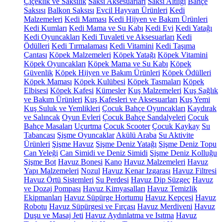
Çiçeklik ve Saksılık
Saksı Aksesuarları
Saksı Altlığı
Bahçe
Saksısı
Balkon Saksısı
Evcil Hayvan Ürünleri
Kedi
Malzemeleri
Kedi Maması
Kedi Hijyen ve Bakım Ürünleri
Kedi Kumları
Kedi Mama ve Su Kabı
Kedi Evi
Kedi Yatağı
Kedi Oyuncakları
Kedi Tuvaleti ve Aksesuarları
Kedi
Ödülleri
Kedi Tırmalaması
Kedi Vitamini
Kedi Taşıma
Çantası
Köpek Malzemeleri
Köpek Yatağı
Köpek Vitamini
Köpek Oyuncakları
Köpek Mama ve Su Kabı
Köpek
Güvenlik
Köpek Hijyen ve Bakım Ürünleri
Köpek Ödülleri
Köpek Maması
Köpek Kulübesi
Köpek Tasmaları
Köpek
Elbisesi
Köpek Kafesi
Kümesler
Kuş Malzemeleri
Kuş Sağlık
ve Bakım Ürünleri
Kuş Kafesleri ve Aksesuarları
Kuş Yemi
Kuş Suluk ve Yemlikleri
Çocuk Bahçe Oyuncakları
Kaydırak
ve Salıncak
Oyun Evleri
Çocuk Bahçe Sandalyeleri
Çocuk
Bahçe Masaları
Uçurtma
Çocuk Scooter
Çocuk Kaykay
Su
Tabancası
Şişme Oyuncaklar
Akülü Araba
Su Aktivite
Ürünleri
Şişme Havuz
Şişme Deniz Yatağı
Şişme Deniz Topu
Can Yeleği
Can Simidi ve Deniz Simidi
Şişme Deniz Kolluğu
Şişme Bot
Havuz Bonesi
Kano
Havuz Malzemeleri
Havuz
Yapı Malzemeleri
Nozul
Havuz Kenar Izgarası
Havuz Filtresi
Havuz Örtü Sistemleri
Su Perdesi
Havuz Dip Süzgeç
Havuz
ve Dozaj Pompası
Havuz Kimyasalları
Havuz Temizlik
Ekipmanları
Havuz Süpürge Hortumu
Havuz Kepçesi
Havuz
Robotu
Havuz Süpürgesi ve Fırçası
Havuz Merdiveni
Havuz
Duşu ve Masaj Jeti
Havuz Aydınlatma ve Isıtma
Havuz