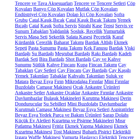
Tencere ve Tava Aksesuarları
Tencere ve Tencere Setleri
Çöp
Kovaları
Banyo Çöp Kovaları
Mutfak Çöp Kovaları
Endüstriyel Çöp Kovaları
Dolap İçi Çöp Kovaları
Sofra
Grubu
Çatal,Kaşık,Bıçak
Çatal Kaşık Bıçak Takımı
Yemek
Bıçağı
Çatal
Kaşık
Sofra Servis
Sürahi
Kase
Tepsi
Servis ve
Sunum Tabakları
Yağdanlık
Sosluk, Reçellik
Yumurtalık
Servis Maşa Seti
Şekerlik
Salata Kasesi
Peçetelik
Karaf
Kürdanlık
Çerezlik
Baharat Takımı
Bardak Altlığı
Ekmek
Sepeti
Pasta Sunumu
Pasta Takımı
Kek Fanusu
Bardak
Viski
Bardağı
Su Bardağı
Meşrubat Bardağı
Rakı Bardağı
Kadeh
Bardak Seti
Bira Bardağı
Shot Bardağı
Çay ve Kahve
Sunumu
Sütlük
Kahve Fincanı
Kupa
Fincan Takımı
Çay
Tabakları
Çay Setleri
Çay Fincanı
Çay Bardağı
Çay Kaşığı
Yemek Takımları
Tabaklar
Kahvaltı Takımları
Suluk ve
Matara
Beyaz Eşya
Fırın
Mikrodalga Fırınlar
Mini Fırınlar
Buzdolabı
Çamaşır Makinesi
Ocak
Ankastre Ürünleri
Ankastre Setler
Ankastre Ocaklar
Ankastre Fırınlar
Ankastre
Davlumbazlar
Bulaşık Makineleri
Kurutma Makinesi
Derin
Dondurucular
Su Sebilleri
Mini Buzdolabı
Davlumbazlar
Kurutmalı Çamaşır Makinesi
Beyaz Eşya Setleri
Aspiratörler
Beyaz Eşya Yedek Parça ve Bakım Ürünleri
Şarap Dolabı
Küçük Ev Aletleri
Kızartma ve Pişirme Makineleri
Mısır
Patlatma Makinesi
Fritöz
Ekmek Yapma Makinesi
Ekmek
Kızartma Makinesi
Tost Makinesi
Buharlı Pişirici
Elektrikli
Izgara
Waffle Makinesi
Yumurta Haşlayıcı
Elektrikli Tencere