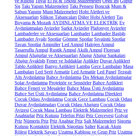
ve Rulosu
Tuval
El İşi & Tekstil Malzemeleri
Örgü İpi
Güpür
Şiş
Takı Yapım Malzemeleri
Takı Pensesi
Boncuk
Mum &
Sabun Yapımı
Mum Malzemeleri
Hobi Aletleri ve
Aksesuarları
Silikon Tabancaları
Diğer Hobi Aletleri
Taş
Boyama & Mozaik
AYDINLATMA VE ELEKTRİK
Ev
Aydınlatmaları
Avizeler
Sarkıt Avizeler
Plafonyer Avizeler
Lambaderler ve Aksesuarları
Lambader
Lambader Başlığı
Lambader Ayağı
Spotlar
Gömme Spotlar
Sıvaüstü Spotlar
Tavan Spotlar
Ampuller
Led Ampul
Halojen Ampul
Tasarruflu Ampul
Rustik Ampul
Akıllı Ampul
Floresan
Ampul
Abajurlar ve Aksesuarları
Abajur
Abajur Şapkaları
Abajur Ayaklığı
Fener ve Işıldaklar
Aplikler
Duvar Aplikleri
Tablo Aplikleri
Banyo Aplikleri
Lamba
Gece Lambaları
Masa
Lambaları
Led Şerit
Armatür
Led Armatür
Led Panel
Tezgah
Altı Aydınlatma
Bahçe Aydınlatma
Dış Mekan Aydınlatmalar
Solar Aydınlatma
Projektör ve Sensörler
Bahçe Aplikleri
Bahçe Feneri ve Meşaleler
Bahçe Masa Üstü Aydınlatma
Bahçe Set Üstü Aydınlatma
Bahçe Aydınlatma Direkleri
Çocuk Odası Aydınlatma
Çocuk Gece Lambası
Çocuk Odası
Duvar Aydınlatmaları
Çocuk Odası Abajuru
Çocuk Odası
Avizesi
Çocuk Masa Lambası
Elektrik Malzemeleri
Priz ve
Anahtarlar
Priz Kutusu
Telefon Prizi
Priz Çerçevesi
Golyat
Priz
Nümeris Priz
Priz
Anahtar Priz
Şalt Malzemeleri
Sigorta
Kutusu
Kontaktör
Elektrik Sigortası
Şalter
Kaçak Akım
Rölesi
Elektrik Sayacı
Uzatma Kablosu ve Grup Priz
Uzatma