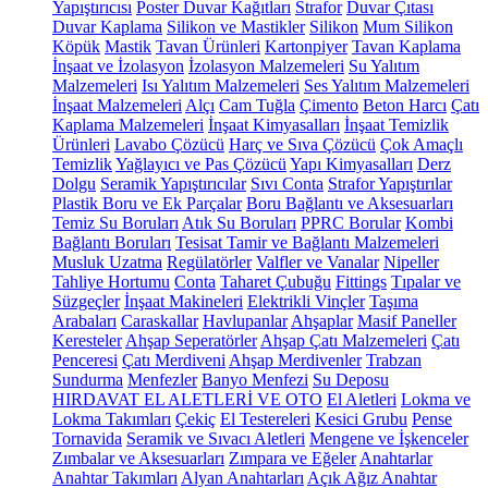
Yapıştırıcısı
Poster Duvar Kağıtları
Strafor
Duvar Çıtası
Duvar Kaplama
Silikon ve Mastikler
Silikon
Mum Silikon
Köpük
Mastik
Tavan Ürünleri
Kartonpiyer
Tavan Kaplama
İnşaat ve İzolasyon
İzolasyon Malzemeleri
Su Yalıtım
Malzemeleri
Isı Yalıtım Malzemeleri
Ses Yalıtım Malzemeleri
İnşaat Malzemeleri
Alçı
Cam Tuğla
Çimento
Beton Harcı
Çatı
Kaplama Malzemeleri
İnşaat Kimyasalları
İnşaat Temizlik
Ürünleri
Lavabo Çözücü
Harç ve Sıva Çözücü
Çok Amaçlı
Temizlik
Yağlayıcı ve Pas Çözücü
Yapı Kimyasalları
Derz
Dolgu
Seramik Yapıştırıcılar
Sıvı Conta
Strafor Yapıştırılar
Plastik Boru ve Ek Parçalar
Boru Bağlantı ve Aksesuarları
Temiz Su Boruları
Atık Su Boruları
PPRC Borular
Kombi
Bağlantı Boruları
Tesisat Tamir ve Bağlantı Malzemeleri
Musluk Uzatma
Regülatörler
Valfler ve Vanalar
Nipeller
Tahliye Hortumu
Conta
Taharet Çubuğu
Fittings
Tıpalar ve
Süzgeçler
İnşaat Makineleri
Elektrikli Vinçler
Taşıma
Arabaları
Caraskallar
Havlupanlar
Ahşaplar
Masif Paneller
Keresteler
Ahşap Seperatörler
Ahşap Çatı Malzemeleri
Çatı
Penceresi
Çatı Merdiveni
Ahşap Merdivenler
Trabzan
Sundurma
Menfezler
Banyo Menfezi
Su Deposu
HIRDAVAT EL ALETLERİ VE OTO
El Aletleri
Lokma ve
Lokma Takımları
Çekiç
El Testereleri
Kesici Grubu
Pense
Tornavida
Seramik ve Sıvacı Aletleri
Mengene ve İşkenceler
Zımbalar ve Aksesuarları
Zımpara ve Eğeler
Anahtarlar
Anahtar Takımları
Alyan Anahtarları
Açık Ağız Anahtar