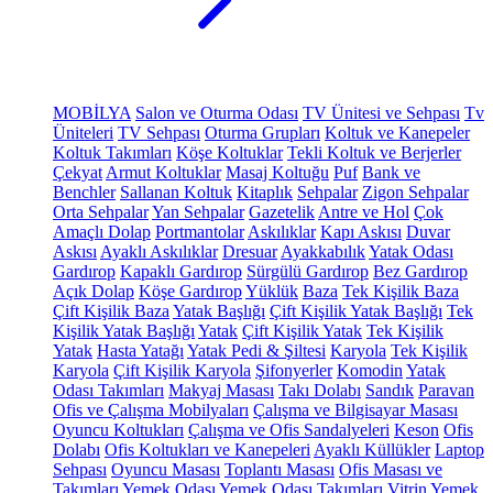
MOBİLYA
Salon ve Oturma Odası
TV Ünitesi ve Sehpası
Tv
Üniteleri
TV Sehpası
Oturma Grupları
Koltuk ve Kanepeler
Koltuk Takımları
Köşe Koltuklar
Tekli Koltuk ve Berjerler
Çekyat
Armut Koltuklar
Masaj Koltuğu
Puf
Bank ve
Benchler
Sallanan Koltuk
Kitaplık
Sehpalar
Zigon Sehpalar
Orta Sehpalar
Yan Sehpalar
Gazetelik
Antre ve Hol
Çok
Amaçlı Dolap
Portmantolar
Askılıklar
Kapı Askısı
Duvar
Askısı
Ayaklı Askılıklar
Dresuar
Ayakkabılık
Yatak Odası
Gardırop
Kapaklı Gardırop
Sürgülü Gardırop
Bez Gardırop
Açık Dolap
Köşe Gardırop
Yüklük
Baza
Tek Kişilik Baza
Çift Kişilik Baza
Yatak Başlığı
Çift Kişilik Yatak Başlığı
Tek
Kişilik Yatak Başlığı
Yatak
Çift Kişilik Yatak
Tek Kişilik
Yatak
Hasta Yatağı
Yatak Pedi & Şiltesi
Karyola
Tek Kişilik
Karyola
Çift Kişilik Karyola
Şifonyerler
Komodin
Yatak
Odası Takımları
Makyaj Masası
Takı Dolabı
Sandık
Paravan
Ofis ve Çalışma Mobilyaları
Çalışma ve Bilgisayar Masası
Oyuncu Koltukları
Çalışma ve Ofis Sandalyeleri
Keson
Ofis
Dolabı
Ofis Koltukları ve Kanepeleri
Ayaklı Küllükler
Laptop
Sehpası
Oyuncu Masası
Toplantı Masası
Ofis Masası ve
Takımları
Yemek Odası
Yemek Odası Takımları
Vitrin
Yemek