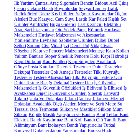
İlk Yardım Çantası
Araç Sigortaları
Benzin Bidonu
Acil Çıkış
Çekici
Çekme Halatı
Boyunluklar
Seyyar Lamba
Trafik
Reflektörleri
Takoz
Kış Ürünleri
Yağmur Kaydırıcılar
Ölçüm
Aletleri
Buz Kazıyıcı
Cam Suyu
Lastik Kar Paleti
Kışlık Set
Ürünler
Antifrizler
Buğu Giderici
Lastik Zinciri
Elektrikli
Araç Şarj İstasyonları
Oto Yedek Parça
Römork
Hırdavat
Malzemeleri
Hırdavat Malzemesi ve Aksesuarları
Yönlendirme Levhaları
Sabitleme Ürünleri
Dübel
Dübel
Setleri
Somun
Çivi
Vida-Çivi
Demir Pul
Vida
Civata
Köşebent
Kapı ve Pencere Malzemeleri
Menteşe
Kapı Kolları
Yalıtım Bantları
Stoper
Sineklik
Pencere Kolu
Kapı Hidroliği
Kapı Dürbünü
Kapı Kilitleri
Kapı Sürgüleri
Anahtarlık
Gönye
Posta Kutuları
Tekerlek
Testereler
Daire Testereler
Dekupaj Testereler
Çok Amaçlı Testereler
Tilki Kuyruğu
Testereler
Testere Aksesuarları
Tilki Kuyruğu Testere Ucu
Daire Testere Bıçağı
Dekupaj Testere Ucu
İş Güvenlik
Malzemeleri
İş Güvenlik Gözlükleri
İş Eldiveni
İş Elbisesi
İş
Ayakkabısı
Diğer İş Güvenlik Ürünleri
Siperlik
Lanyard
Takım Çanta Ve Dolapları
Takım Çantası
Takım ve Hizmet
Dolapları
Avadanlık
Ölçü Aletleri
Metre ve Şerit Metre
Su
Terazisi
Oda Termostatı
Silikon ve Mastikler
Silikon
Mum
Silikon
Köpük
Mastik
Yapıştırıcı ve Bantlar
Bant
Teflon Bant
Elektrik Bandı
Kaydırmaz Bant
Koli Bandı
Çift Taraflı Bant
Alüminyum Bant
İzolasyon Bandı
Yapıştırıcılar
Tutkal
Kimyasal Dübeller
Japon Yapıştırıcıları
Epoksi
Hızlı