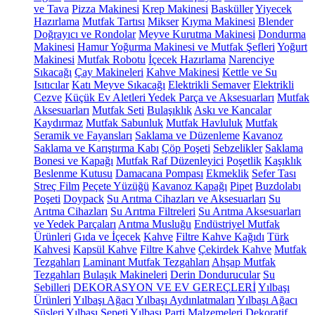
ve Tava
Pizza Makinesi
Krep Makinesi
Basküller
Yiyecek
Hazırlama
Mutfak Tartısı
Mikser
Kıyma Makinesi
Blender
Doğrayıcı ve Rondolar
Meyve Kurutma Makinesi
Dondurma
Makinesi
Hamur Yoğurma Makinesi ve Mutfak Şefleri
Yoğurt
Makinesi
Mutfak Robotu
İçecek Hazırlama
Narenciye
Sıkacağı
Çay Makineleri
Kahve Makinesi
Kettle ve Su
Isıtıcılar
Katı Meyve Sıkacağı
Elektrikli Semaver
Elektrikli
Cezve
Küçük Ev Aletleri Yedek Parça ve Aksesuarları
Mutfak
Aksesuarları
Mutfak Seti
Bulaşıklık
Askı ve Kancalar
Kaydırmaz
Mutfak Sabunluk
Mutfak Havluluk
Mutfak
Seramik ve Fayansları
Saklama ve Düzenleme
Kavanoz
Saklama ve Karıştırma Kabı
Çöp Poşeti
Sebzelikler
Saklama
Bonesi ve Kapağı
Mutfak Raf Düzenleyici
Poşetlik
Kaşıklık
Beslenme Kutusu
Damacana Pompası
Ekmeklik
Sefer Tası
Streç Film
Peçete Yüzüğü
Kavanoz Kapağı
Pipet
Buzdolabı
Poşeti
Doypack
Su Arıtma Cihazları ve Aksesuarları
Su
Arıtma Cihazları
Su Arıtma Filtreleri
Su Arıtma Aksesuarları
ve Yedek Parçaları
Arıtma Musluğu
Endüstriyel Mutfak
Ürünleri
Gıda ve İçecek
Kahve
Filtre Kahve Kağıdı
Türk
Kahvesi
Kapsül Kahve
Filtre Kahve
Çekirdek Kahve
Mutfak
Tezgahları
Laminant Mutfak Tezgahları
Ahşap Mutfak
Tezgahları
Bulaşık Makineleri
Derin Dondurucular
Su
Sebilleri
DEKORASYON VE EV GEREÇLERİ
Yılbaşı
Ürünleri
Yılbaşı Ağacı
Yılbaşı Aydınlatmaları
Yılbaşı Ağacı
Süsleri
Yılbaşı Sepeti
Yılbaşı Parti Malzemeleri
Dekoratif