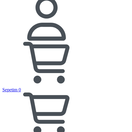
Sepetim
0