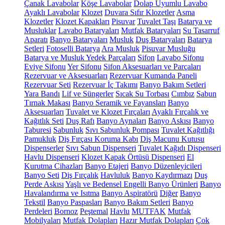
Çanak Lavabolar
Köşe Lavabolar
Dolap Uyumlu Lavabo
Ayaklı Lavabolar
Klozet
Duvara Sıfır Klozetler
Asma
Klozetler
Klozet Kapakları
Pisuvar
Tuvalet Taşı
Batarya ve
Musluklar
Lavabo Bataryaları
Mutfak Bataryaları
Su Tasarruf
Aparatı
Banyo Bataryaları
Musluk
Duş Bataryaları
Batarya
Setleri
Fotoselli Batarya
Ara Musluk
Pisuvar Musluğu
Batarya ve Musluk Yedek Parçaları
Sifon
Lavabo Sifonu
Eviye Sifonu
Yer Sifonu
Sifon Aksesuarları ve Parçaları
Rezervuar ve Aksesuarları
Rezervuar Kumanda Paneli
Rezervuar Seti
Rezervuar İç Takımı
Banyo Bakım Setleri
Yara Bandı
Lif ve Süngerler
Sıcak Su Torbası
Cımbız
Sabun
Tırnak Makası
Banyo Seramik ve Fayansları
Banyo
Aksesuarları
Tuvalet ve Klozet Fırçaları
Ayaklı Fırçalık ve
Kağıtlık Seti
Duş Rafı
Banyo Aynaları
Banyo Askısı
Banyo
Taburesi
Sabunluk
Sıvı Sabunluk Pompası
Tuvalet Kağıtlığı
Pamukluk
Diş Fırçası Koruma Kabı
Diş Macunu Kutusu
Dispenserler
Sıvı Sabun Dispenseri
Tuvalet Kağıdı Dispenseri
Havlu Dispenseri
Klozet Kapak Örtüsü Dispenseri
El
Kurutma Cihazları
Banyo Etajeri
Banyo Düzenleyicileri
Banyo Seti
Diş Fırçalık
Havluluk
Banyo Kaydırmazı
Duş
Perde Askısı
Yaşlı ve Bedensel Engelli Banyo Ürünleri
Banyo
Havalandırma ve Isıtma
Banyo Aspiratörü
Diğer
Banyo
Tekstil
Banyo Paspasları
Banyo Bakım Setleri
Banyo
Perdeleri
Bornoz
Peştemal
Havlu
MUTFAK
Mutfak
Mobilyaları
Mutfak Dolapları
Hazır Mutfak Dolapları
Çok