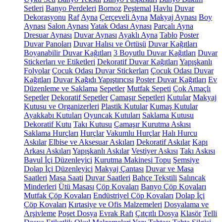
Setleri
Banyo Perdeleri
Bornoz
Peştemal
Havlu
Duvar
Dekorasyonu
Raf
Ayna
Çerçeveli Ayna
Makyaj Aynası
Boy
Aynası
Salon Aynası
Yatak Odası Aynası
Parçalı Ayna
Dresuar Aynası
Duvar Aynası
Ayaklı Ayna
Tablo
Poster
Duvar Panoları
Duvar Halısı ve Örtüsü
Duvar Kağıtları
Boyanabilir Duvar Kağıtları
3 Boyutlu Duvar Kağıtları
Duvar
Stickerları ve Etiketleri
Dekoratif Duvar Kağıtları
Yapışkanlı
Folyolar
Çocuk Odası Duvar Stickerları
Çocuk Odası Duvar
Kağıtları
Duvar Kağıdı Yapıştırıcısı
Poster Duvar Kağıtları
Ev
Düzenleme ve Saklama
Sepetler
Mutfak Sepeti
Çok Amaçlı
Sepetler
Dekoratif Sepetler
Çamaşır Sepetleri
Kutular
Makyaj
Kutusu ve Organizerleri
Plastik Kutular
Kumaş Kutular
Ayakkabı Kutuları
Oyuncak Kutuları
Saklama Kutusu
Dekoratif Kutu
Takı Kutusu
Çamaşır Kurutma Askısı
Saklama Hurçları
Hurçlar
Vakumlu Hurçlar
Halı Hurcu
Askılar
Elbise ve Aksesuar Askıları
Dekoratif Askılar
Kapı
Arkası Askıları
Yapışkanlı Askılar
Vestiyer Askısı
Takı Askısı
Bavul İçi Düzenleyici
Kurutma Makinesi Topu
Şemsiye
Dolap İçi Düzenleyici
Makyaj Çantası
Duvar ve Masa
Saatleri
Masa Saati
Duvar Saatleri
Bahçe Tekstili
Salıncak
Minderleri
Ütü Masası
Çöp Kovaları
Banyo Çöp Kovaları
Mutfak Çöp Kovaları
Endüstriyel Çöp Kovaları
Dolap İçi
Çöp Kovaları
Kırtasiye ve Ofis Malzemeleri
Dosyalama ve
Arşivleme
Poşet Dosya
Evrak Rafı
Çıtçıtlı Dosya
Klasör
Telli