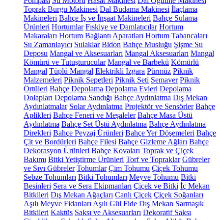
Pompası
Su Motoru
Hasat Makinesi
Dal Öğütme Makinesi
Toprak Burgu Makinesi
Dal Budama Makinesi
İlaçlama
Makineleri
Bahçe İş ve İnşaat Makineleri
Bahçe Sulama
Ürünleri
Hortumlar
Fıskiye ve Damlatıcılar
Hortum
Makaraları
Hortum Bağlantı Aparatları
Hortum Tabancaları
Su Zamanlayıcı
Sulaklar
Bidon
Bahçe Musluğu
Şişme Su
Deposu
Mangal ve Aksesuarları
Mangal Aksesuarları
Mangal
Kömürü ve Tutuşturucular
Mangal ve Barbekü
Kömürlü
Mangal
Tüplü Mangal
Elektrikli Izgara
Pürmüz
Piknik
Malzemeleri
Piknik Sepetleri
Piknik Seti
Semaver
Piknik
Örtüleri
Bahçe Depolama
Depolama Evleri
Depolama
Dolapları
Depolama Sandığı
Bahçe Aydınlatma
Dış Mekan
Aydınlatmalar
Solar Aydınlatma
Projektör ve Sensörler
Bahçe
Aplikleri
Bahçe Feneri ve Meşaleler
Bahçe Masa Üstü
Aydınlatma
Bahçe Set Üstü Aydınlatma
Bahçe Aydınlatma
Direkleri
Bahçe Peyzaj Ürünleri
Bahçe Yer Döşemeleri
Bahçe
Çit ve Bordürleri
Bahçe Filesi
Bahçe Gizleme Ağları
Bahçe
Dekorasyon Ürünleri
Bahçe Kovaları
Toprak ve Çiçek
Bakımı
Bitki Yetiştirme Ürünleri
Torf ve Topraklar
Gübreler
ve Sıvı Gübreler
Tohumlar
Çim Tohumu
Çiçek Tohumu
Sebze Tohumları
Bitki Tohumları
Meyve Tohumu
Bitki
Besinleri
Sera ve Sera Ekipmanları
Çiçek ve Bitki
İç Mekan
Bitkileri
Dış Mekan Ağaçları
Canlı Çiçek
Çiçek Soğanları
Aşılı Meyve Fidanları
Aşılı Gül
Fide
Dış Mekan Sarmaşık
Bitkileri
Kaktüs
Saksı ve Aksesuarları
Dekoratif Saksı