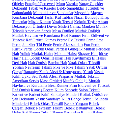
Objeler
Fotoğraf Çerçevesi
Mum
Vazolar
Yapay Çiçekler
Dekoratif Tabak ve Kaseler
Biblo
Şaraplıklar
Tütsülük ve
Buhurdanlık
Mumluklar ve Şamdanlar
Meyvelik
Magnet
Kumbara
Dekoratif Taşlar
Kül Tablası
Nazar Boncuğu
Kitap
Tutucular
Müzik Kutusu
Yatak Tepsisi
Kokulu Taşlar
Ahşap
Dekorasyon Ürünleri
Duvar Süsleri
Cansız Manken
Mutfak
Tekstili
Amerikan Servis
Masa Örtüleri
Mutfak Önlüğü
Mutfak Havlusu ve Kurulama Bezi
Runner
Fırın Eldiveni ve
Tutacak
Raf Örtüsü
Kumaş Peçete
Ev Tekstili
Perde
Stor
Perde
Jaluziler
Tül Perde
Perde Aksesuarları
Fon Perde
Rustik Perde
Çocuk Odası Perdesi
Güneşlik
Mutfak Perdeleri
Halı
Yolluk
Mutfak Halısı
Makine Halısı
Shaggy Halı
Jüt ve
Hasır Halı
Çocuk Odası Halıları
Halı Kaydırmazı
El Halısı
Deri Halı
Halı Örtüsü
Bambu Halı
Yatak Odası Tekstili
Yorgan
Nevresim Takımı
Pike ve Pike Takımı
Yatak Örtüsü
Çarşaf
Battaniye
Yatak Alezi & Koruyucusu
Yastık
Yastık
Kılıfı
Uyku Seti
Yastık Alezi
Paspaslar
Mutfak Tekstili
Amerikan Servis
Masa Örtüleri
Mutfak Önlüğü
Mutfak
Havlusu ve Kurulama Bezi
Runner
Fırın Eldiveni ve Tutacak
Raf Örtüsü
Kumaş Peçete
Kilim
Seccade
Salon Tekstili
Kırlent ve Kırlent Kılıfı
Sandalye Minderi
Koltuk Örtüsü ve
Şalı
Dekoratif Yastık
Sandalye Kılıfı
Bahçe Tekstili
Salıncak
Minderleri
Bebek Odası Tekstili
Bebek Yorganı
Bebek
Çarşafı
Bebek Nevresim Takımı
Bebek Battaniyesi
Bebek
Uyku Seti
Banyo Tekstil
Banyo Paspasları
Banyo Bakım