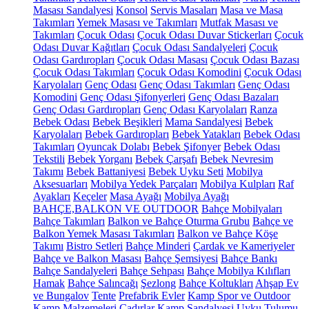
Masası Sandalyesi
Konsol
Servis Masaları
Masa ve Masa
Takımları
Yemek Masası ve Takımları
Mutfak Masası ve
Takımları
Çocuk Odası
Çocuk Odası Duvar Stickerları
Çocuk
Odası Duvar Kağıtları
Çocuk Odası Sandalyeleri
Çocuk
Odası Gardıropları
Çocuk Odası Masası
Çocuk Odası Bazası
Çocuk Odası Takımları
Çocuk Odası Komodini
Çocuk Odası
Karyolaları
Genç Odası
Genç Odası Takımları
Genç Odası
Komodini
Genç Odası Şifonyerleri
Genç Odası Bazaları
Genç Odası Gardıropları
Genç Odası Karyolaları
Ranza
Bebek Odası
Bebek Beşikleri
Mama Sandalyesi
Bebek
Karyolaları
Bebek Gardıropları
Bebek Yatakları
Bebek Odası
Takımları
Oyuncak Dolabı
Bebek Şifonyer
Bebek Odası
Tekstili
Bebek Yorganı
Bebek Çarşafı
Bebek Nevresim
Takımı
Bebek Battaniyesi
Bebek Uyku Seti
Mobilya
Aksesuarları
Mobilya Yedek Parçaları
Mobilya Kulpları
Raf
Ayakları
Keçeler
Masa Ayağı
Mobilya Ayağı
BAHÇE,BALKON VE OUTDOOR
Bahçe Mobilyaları
Bahçe Takımları
Balkon ve Bahçe Oturma Grubu
Bahçe ve
Balkon Yemek Masası Takımları
Balkon ve Bahçe Köşe
Takımı
Bistro Setleri
Bahçe Minderi
Çardak ve Kameriyeler
Bahçe ve Balkon Masası
Bahçe Şemsiyesi
Bahçe Bankı
Bahçe Sandalyeleri
Bahçe Sehpası
Bahçe Mobilya Kılıfları
Hamak
Bahçe Salıncağı
Şezlong
Bahçe Koltukları
Ahşap Ev
ve Bungalov
Tente
Prefabrik Evler
Kamp Spor ve Outdoor
Kamp Malzemeleri
Çadırlar
Kamp Sandalyesi
Uyku Tulumu