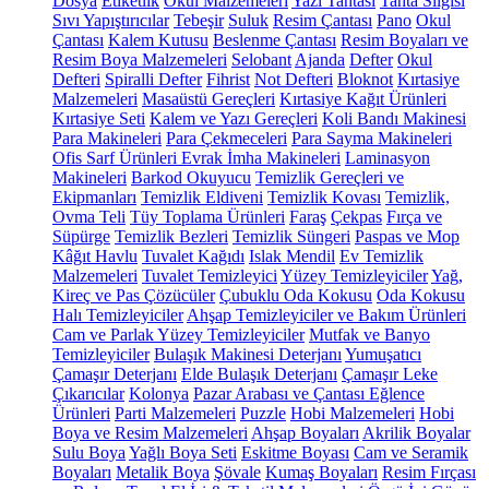
Dosya
Etiketlik
Okul Malzemeleri
Yazı Tahtası
Tahta Silgisi
Sıvı Yapıştırıcılar
Tebeşir
Suluk
Resim Çantası
Pano
Okul
Çantası
Kalem Kutusu
Beslenme Çantası
Resim Boyaları ve
Resim Boya Malzemeleri
Selobant
Ajanda
Defter
Okul
Defteri
Spiralli Defter
Fihrist
Not Defteri
Bloknot
Kırtasiye
Malzemeleri
Masaüstü Gereçleri
Kırtasiye Kağıt Ürünleri
Kırtasiye Seti
Kalem ve Yazı Gereçleri
Koli Bandı Makinesi
Para Makineleri
Para Çekmeceleri
Para Sayma Makineleri
Ofis Sarf Ürünleri
Evrak İmha Makineleri
Laminasyon
Makineleri
Barkod Okuyucu
Temizlik Gereçleri ve
Ekipmanları
Temizlik Eldiveni
Temizlik Kovası
Temizlik,
Ovma Teli
Tüy Toplama Ürünleri
Faraş
Çekpas
Fırça ve
Süpürge
Temizlik Bezleri
Temizlik Süngeri
Paspas ve Mop
Kâğıt Havlu
Tuvalet Kağıdı
Islak Mendil
Ev Temizlik
Malzemeleri
Tuvalet Temizleyici
Yüzey Temizleyiciler
Yağ,
Kireç ve Pas Çözücüler
Çubuklu Oda Kokusu
Oda Kokusu
Halı Temizleyiciler
Ahşap Temizleyiciler ve Bakım Ürünleri
Cam ve Parlak Yüzey Temizleyiciler
Mutfak ve Banyo
Temizleyiciler
Bulaşık Makinesi Deterjanı
Yumuşatıcı
Çamaşır Deterjanı
Elde Bulaşık Deterjanı
Çamaşır Leke
Çıkarıcılar
Kolonya
Pazar Arabası ve Çantası
Eğlence
Ürünleri
Parti Malzemeleri
Puzzle
Hobi Malzemeleri
Hobi
Boya ve Resim Malzemeleri
Ahşap Boyaları
Akrilik Boyalar
Sulu Boya
Yağlı Boya Seti
Eskitme Boyası
Cam ve Seramik
Boyaları
Metalik Boya
Şövale
Kumaş Boyaları
Resim Fırçası