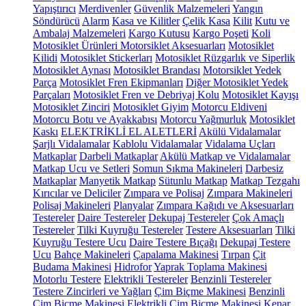
Yapıştırıcı
Merdivenler
Güvenlik Malzemeleri
Yangın
Söndürücü
Alarm
Kasa ve Kilitler
Çelik Kasa
Kilit
Kutu ve
Ambalaj Malzemeleri
Kargo Kutusu
Kargo Poşeti
Koli
Motosiklet Ürünleri
Motorsiklet Aksesuarları
Motosiklet
Kilidi
Motosiklet Stickerları
Motosiklet Rüzgarlık ve Siperlik
Motosiklet Aynası
Motosiklet Brandası
Motorsiklet Yedek
Parça
Motosiklet Fren Ekipmanları
Diğer Motosiklet Yedek
Parçaları
Motosiklet Fren ve Debriyaj Kolu
Motosiklet Kayışı
Motosiklet Zinciri
Motosiklet Giyim
Motorcu Eldiveni
Motorcu Botu ve Ayakkabısı
Motorcu Yağmurluk
Motosiklet
Kaskı
ELEKTRİKLİ EL ALETLERİ
Akülü Vidalamalar
Şarjlı Vidalamalar
Kablolu Vidalamalar
Vidalama Uçları
Matkaplar
Darbeli Matkaplar
Akülü Matkap ve Vidalamalar
Matkap Ucu ve Setleri
Somun Sıkma Makineleri
Darbesiz
Matkaplar
Manyetik Matkap
Sütunlu Matkap
Matkap Tezgahı
Kırıcılar ve Deliciler
Zımpara ve Polisaj
Zımpara Makineleri
Polisaj Makineleri
Planyalar
Zımpara Kağıdı ve Aksesuarları
Testereler
Daire Testereler
Dekupaj Testereler
Çok Amaçlı
Testereler
Tilki Kuyruğu Testereler
Testere Aksesuarları
Tilki
Kuyruğu Testere Ucu
Daire Testere Bıçağı
Dekupaj Testere
Ucu
Bahçe Makineleri
Çapalama Makinesi
Tırpan
Çit
Budama Makinesi
Hidrofor
Yaprak Toplama Makinesi
Motorlu Testere
Elektrikli Testereler
Benzinli Testereler
Testere Zincirleri ve Yağları
Çim Biçme Makinesi
Benzinli
Çim Biçme Makinesi
Elektrikli Çim Biçme Makinesi
Kenar