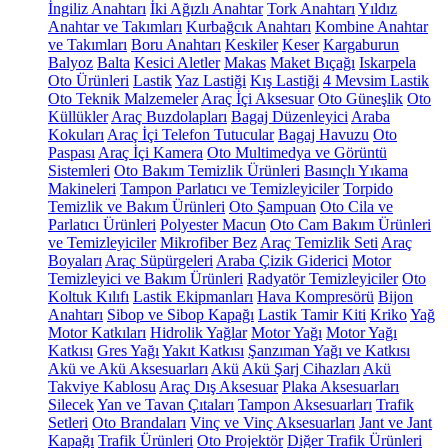
İngiliz Anahtarı
İki Ağızlı Anahtar
Tork Anahtarı
Yıldız
Anahtar ve Takımları
Kurbağcık Anahtarı
Kombine Anahtar
ve Takımları
Boru Anahtarı
Keskiler
Keser
Kargaburun
Balyoz
Balta
Kesici Aletler
Makas
Maket Bıçağı
Iskarpela
Oto Ürünleri
Lastik
Yaz Lastiği
Kış Lastiği
4 Mevsim Lastik
Oto Teknik Malzemeler
Araç İçi Aksesuar
Oto Güneşlik
Oto
Küllükler
Araç Buzdolapları
Bagaj Düzenleyici
Araba
Kokuları
Araç İçi Telefon Tutucular
Bagaj Havuzu
Oto
Paspası
Araç İçi Kamera
Oto Multimedya ve Görüntü
Sistemleri
Oto Bakım Temizlik Ürünleri
Basınçlı Yıkama
Makineleri
Tampon Parlatıcı ve Temizleyiciler
Torpido
Temizlik ve Bakım Ürünleri
Oto Şampuan
Oto Cila ve
Parlatıcı Ürünleri
Polyester Macun
Oto Cam Bakım Ürünleri
ve Temizleyiciler
Mikrofiber Bez
Araç Temizlik Seti
Araç
Boyaları
Araç Süpürgeleri
Araba Çizik Giderici
Motor
Temizleyici ve Bakım Ürünleri
Radyatör Temizleyiciler
Oto
Koltuk Kılıfı
Lastik Ekipmanları
Hava Kompresörü
Bijon
Anahtarı
Sibop ve Sibop Kapağı
Lastik Tamir Kiti
Kriko
Yağ
Motor Katkıları
Hidrolik Yağlar
Motor Yağı
Motor Yağı
Katkısı
Gres Yağı
Yakıt Katkısı
Şanzıman Yağı ve Katkısı
Akü ve Akü Aksesuarları
Akü
Akü Şarj Cihazları
Akü
Takviye Kablosu
Araç Dış Aksesuar
Plaka Aksesuarları
Silecek
Yan ve Tavan Çıtaları
Tampon Aksesuarları
Trafik
Setleri
Oto Brandaları
Vinç ve Vinç Aksesuarları
Jant ve Jant
Kapağı
Trafik Ürünleri
Oto Projektör
Diğer Trafik Ürünleri