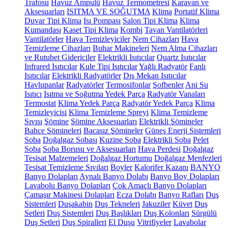
Trafosu
Havuz Ampulü
Havuz Termometresi
Karavan ve
Aksesuarları
ISITMA VE SOĞUTMA
Klima
Portatif Klima
Duvar Tipi Klima
Isı Pompası
Salon Tipi Klima
Klima
Kumandası
Kaset Tipi Klima
Kombi
Tavan Vantilatörleri
Vantilatörler
Hava Temizleyiciler
Nem Cihazları
Hava
Temizleme Cihazları
Buhar Makineleri
Nem Alma Cihazları
ve Rutubet Gidericiler
Elektrikli Isıtıcılar
Quartz Isıtıcılar
Infrared Isıtıcılar
Kule Tipi Isıtıcılar
Yağlı Radyatör
Fanlı
Isıtıcılar
Elektrikli Radyatörler
Dış Mekan Isıtıcılar
Havlupanlar
Radyatörler
Termosifonlar
Şofbenler
Ani Su
Isıtıcı
Isıtma ve Soğutma Yedek Parça
Radyatör Vanaları
Termostat
Klima Yedek Parça
Radyatör Yedek Parça
Klima
Temizleyicisi
Klima Temizleme Spreyi
Klima Temizleme
Sıvısı
Şömine
Şömine Aksesuarları
Elektrikli Şömineler
Bahçe Şömineleri
Bacasız Şömineler
Güneş Enerji Sistemleri
Soba
Doğalgaz Sobası
Kuzine Soba
Elektrikli Soba
Pelet
Soba
Soba Borusu ve Aksesuarları
Hava Perdesi
Doğalgaz
Tesisat Malzemeleri
Doğalgaz Hortumu
Doğalgaz Menfezleri
Tesisat Temizleme Sıvıları
Boyler
Kalorifer Kazanı
BANYO
Banyo Dolapları
Aynalı Banyo Dolabı
Banyo Boy Dolapları
Lavabolu Banyo Dolapları
Çok Amaçlı Banyo Dolapları
Çamaşır Makinesi Dolapları
Ecza Dolabı
Banyo Rafları
Duş
Sistemleri
Duşakabin
Duş Tekneleri
Jakuziler
Küvet
Duş
Setleri
Duş Sistemleri
Duş Başlıkları
Duş Kolonları
Sürgülü
Duş Setleri
Duş Spiralleri
El Duşu
Vitrifiyeler
Lavabolar