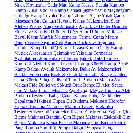
Sinek Kovucular
Çadır Matı
Kamp Masası
Pusula
Kampet
Kamp Duşu
Isıtıcılar
Kamp Çantası
Şişme Yastık
Magnezyum
Çubuğu
Kamp Tuvaleti
Kamp Taburesi
Şişme Yatak
Çadır
Aksesuarı
Sırt Çantası
Hayatta Kalma Malzemeleri
Spor
Aletleri
Pilates, Yoga ve Jimnastik
Ağırlık ve Halter Ürünleri
Fitness ve Kardiyo Ürünleri
Diğer Spor Ürünleri
Valiz ve
Bavul
Kamp Mutfak Malzemeleri
Termal Çanta
Matara
Kamp Yemek Pişirme Seti
Kamp Buzluk ve Soğutucu
Ürünler
Kamp Demliği
Kamp Tavası
Kamp Ocağı
Kamp
Mutfak Aksesuarları
Çakmak ve Yakıcılar
Termoslar
Aydınlatma Ekipmanları
El Feneri
Işıldak
Kafa Lambası
Kamp El Aletleri
Kamp Testeresi
Kamp Küreği
Kamp Bıçağı
Kamp Baltası
Avcılık Malzemeleri
Balık Av Malzemeleri
Bisiklet ve Scooter
Bisiklet
Elektrikli Scooter
Bahçe Aletleri
Çapa
Kürek
Bahçe Eldiveni
Tırmık
Budama Makası
Aşı
Makası
Fide Dikici ve Sökücü
Orak
Bahçe El Aleti Setleri
Çim Makası
Tırpan Misinası
Aşı Bıçağı
Meyve Toplama Aleti
Budama Testeresi
Bahçe Çatalı
Kazma
Bahçe Makineleri
Çapalama Makinesi
Tırpan
Çit Budama Makinesi
Hidrofor
Yaprak Toplama Makinesi
Motorlu Testere
Elektrikli
Testereler
Benzinli Testereler
Testere Zincirleri ve Yağları
Çim
Biçme Makinesi
Benzinli Çim Biçme Makinesi
Elektrikli Çim
Biçme Makinesi
Kenar Kesme Makinesi
Çim Biçme Yedek
Parça
Pompa
Santrifüj Pompa
Dalgıç Pompası
Bahçe