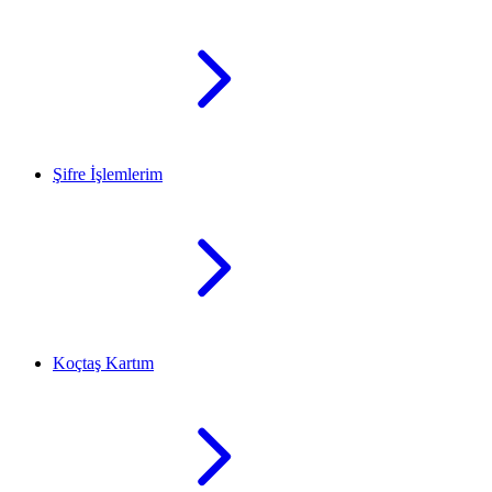
Şifre İşlemlerim
Koçtaş Kartım