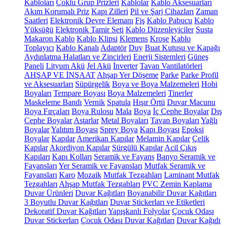
Kabloları
Çoklu Grup Prizleri
Kablolar
Kablo Aksesuarları
Akım Korumalı Priz
Kapı Zilleri
Pil ve Şarj Cihazları
Zaman
Saatleri
Elektronik Devre Elemanı
Fiş
Kablo Pabucu
Kablo
Yüksüğü
Elektronik Tamir Seti
Kablo Düzenleyiciler
Susta
Makaron Kablo
Kablo Klipsi
Klemens
Kroşe
Kablo
Toplayıcı
Kablo Kanalı
Adaptör
Duy
Buat Kutusu ve Kapağı
Aydınlatma Halatları ve Zincirleri
Enerji Sistemleri
Güneş
Paneli
Lityum Akü
Jel Akü
İnverter
Tavan Vantilatörleri
AHŞAP VE İNŞAAT
Ahşap Yer Döşeme
Parke
Parke Profil
ve Aksesuarları
Süpürgelik
Boya ve Boya Malzemeleri
Hobi
Boyaları
Tempare Boyası
Boya Malzemeleri
Tinerler
Maskeleme Bandı
Vernik
Spatula
Hışır Örtü
Duvar Macunu
Boya Fırçaları
Boya Rulosu
Mala
Boya
İç Cephe Boyalar
Dış
Cephe Boyalar
Astarlar
Metal Boyaları
Tavan Boyaları
Yağlı
Boyalar
Yalıtım Boyası
Sprey Boya
Kapı Boyası
Epoksi
Boyalar
Kapılar
Amerikan Kapılar
Melamin Kapılar
Çelik
Kapılar
Akordiyon Kapılar
Sürgülü Kapılar
Acil Çıkış
Kapıları
Kapı Kolları
Seramik ve Fayans
Banyo Seramik ve
Fayansları
Yer Seramik ve Fayansları
Mutfak Seramik ve
Fayansları
Karo
Mozaik
Mutfak Tezgahları
Laminant Mutfak
Tezgahları
Ahşap Mutfak Tezgahları
PVC Zemin Kaplama
Duvar Ürünleri
Duvar Kağıtları
Boyanabilir Duvar Kağıtları
3 Boyutlu Duvar Kağıtları
Duvar Stickerları ve Etiketleri
Dekoratif Duvar Kağıtları
Yapışkanlı Folyolar
Çocuk Odası
Duvar Stickerları
Çocuk Odası Duvar Kağıtları
Duvar Kağıdı