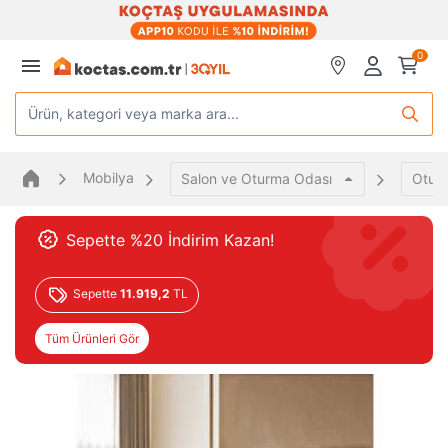
0
Ürün, kategori veya marka ara...
Mobilya
Salon ve Oturma Odası
Oturm
Sepette %20 İndirim Kazan!
Sepette
11.919,2
TL
Tüm Ürünleri Gör