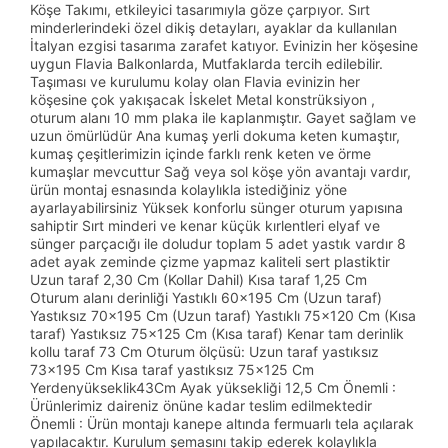
Köşe Takımı, etkileyici tasarımıyla göze çarpıyor. Sırt
minderlerindeki özel dikiş detayları, ayaklar da kullanılan
İtalyan ezgisi tasarıma zarafet katıyor. Evinizin her köşesine
uygun Flavia Balkonlarda, Mutfaklarda tercih edilebilir.
Taşıması ve kurulumu kolay olan Flavia evinizin her
köşesine çok yakışacak İskelet Metal konstrüksiyon ,
oturum alanı 10 mm plaka ile kaplanmıştır. Gayet sağlam ve
uzun ömürlüdür Ana kumaş yerli dokuma keten kumaştır,
kumaş çeşitlerimizin içinde farklı renk keten ve örme
kumaşlar mevcuttur Sağ veya sol köşe yön avantajı vardır,
ürün montaj esnasında kolaylıkla istediğiniz yöne
ayarlayabilirsiniz Yüksek konforlu sünger oturum yapısına
sahiptir Sırt minderi ve kenar küçük kırlentleri elyaf ve
sünger parçacığı ile doludur toplam 5 adet yastık vardır 8
adet ayak zeminde çizme yapmaz kaliteli sert plastiktir
Uzun taraf 2,30 Cm (Kollar Dahil) Kısa taraf 1,25 Cm
Oturum alanı derinliği Yastıklı 60x195 Cm (Uzun taraf)
Yastıksız 70x195 Cm (Uzun taraf) Yastıklı 75x120 Cm (Kısa
taraf) Yastıksız 75x125 Cm (Kısa taraf) Kenar tam derinlik
kollu taraf 73 Cm Oturum ölçüsü: Uzun taraf yastıksız
73x195 Cm Kısa taraf yastıksız 75x125 Cm
Yerdenyükseklik43Cm Ayak yüksekliği 12,5 Cm Önemli :
Ürünlerimiz daireniz önüne kadar teslim edilmektedir
Önemli : Ürün montajı kanepe altında fermuarlı tela açılarak
yapılacaktır. Kurulum şemasını takip ederek kolaylıkla