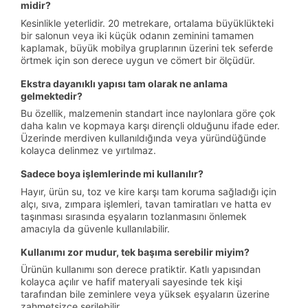
midir?
Kesinlikle yeterlidir. 20 metrekare, ortalama büyüklükteki
bir salonun veya iki küçük odanın zeminini tamamen
kaplamak, büyük mobilya gruplarının üzerini tek seferde
örtmek için son derece uygun ve cömert bir ölçüdür.
Ekstra dayanıklı yapısı tam olarak ne anlama
gelmektedir?
Bu özellik, malzemenin standart ince naylonlara göre çok
daha kalın ve kopmaya karşı dirençli olduğunu ifade eder.
Üzerinde merdiven kullanıldığında veya yüründüğünde
kolayca delinmez ve yırtılmaz.
Sadece boya işlemlerinde mi kullanılır?
Hayır, ürün su, toz ve kire karşı tam koruma sağladığı için
alçı, sıva, zımpara işlemleri, tavan tamiratları ve hatta ev
taşınması sırasında eşyaların tozlanmasını önlemek
amacıyla da güvenle kullanılabilir.
Kullanımı zor mudur, tek başıma serebilir miyim?
Ürünün kullanımı son derece pratiktir. Katlı yapısından
kolayca açılır ve hafif materyali sayesinde tek kişi
tarafından bile zeminlere veya yüksek eşyaların üzerine
zahmetsizce serilebilir.