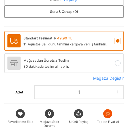
Soru & Cevap (0)
Standart Teslimat
49,90 TL
●
11 Ağustos Salı günü tahmini kargoya veriliş tarihidir.
Mağazadan Ücretsiz Teslim
30 dakikada teslim alınabilir.
Mağaza Değiştir
Adet
Favorilerime Ekle
Mağaza Stok
Ürünü Paylaş
Toptan Fiyat Al
Durumu