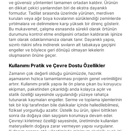
ve güvensiz yöntemleri tamamen ortadan kaldırır. Ürünün
en dikkat çekici yanlarından biri de ekstra dayanıklı
formudur. Tadilat sırasında üzerinde yürünen, merdiven
kurulan veya ağır boya kovalarının sürüklendiği zeminlerde
yırtılmalara ve delinmelere karşı yüksek bir direnç gösterir.
Bu mukavemet, çalışma esnasında sürekli olarak örtünün
durumunu kontrol etme endişesini ortadan kaldırarak işinize
tam olarak odaklanmanıza olanak tanır. Dayanıklı yapısı,
sızıntı riskini sıfıra indirerek sıvıların alt tabakaya geçişini
engeller ve böylece geri dönüşü olmayan lekelerin
oluşmasının önüne geçer.
Kullanımı Pratik ve Çevre Dostu Özellikler
Zamanın çok değerli olduğu günümüzde, hazırlık
aşamasının hızlıca tamamlanması projenin genel verimliliğini
artırır. Kullanımı pratik yapısı ile ön plana çıkan bu koruyucu
ekipman, paketinden çıkarıldığı anda kolayca açılır ve
statik özelliği sayesinde uygulandığı yüzeye rahatça
tutunarak kaymaları engeller. Serme ve toplama işlemlerinin
tek bir kişi tarafından bile dakikalar içinde halledilebilmesi,
fiziksel yorgunluğu azaltır. Üstelik bu ürün, işlevi bittikten
sonra da doğaya olan saygısını korumaya devam eder.
Çevreyi kirletmez özelliği sayesinde, üretiminde kullanılan
materyallerin doğaya zarar vermeyen yapısı vurgulanır.