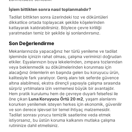
İşlem bittikten sonra nasıl toplanmalıdır?
Tadilat bittikten sonra üzerindeki toz ve döküntüleri
dikkatlice ortada toplayacak şekilde köşelerinden
katlayarak kaldırabilirsiniz. Böylece çevre kirliliği
yaratmadan temiz bir şekilde işi sonlandırırsınız.
Son Değerlendirme
Mekanlarınızda yapacağınız her türlü yenileme ve tadilat
işleminde içinizin rahat olması, çalışma veriminizi doğrudan
etkiler. Eşyalarınızın boya lekelerinden, zımpara tozlarından
veya beklenmedik su dökülmelerinden korunması için
alacağınız önlemlerin en başında gelen bu koruyucu ürün,
kalitesiyle fark yaratıyor. Geniş alanı tek seferde güvence
altına alabilmesi, ekstra dirençli yapısıyla çalışma sırasında
sürpriz yırtılmalara izin vermemesi büyük bir avantajdır.
Hem pratik kurulumu hem de çevreye duyarlı felsefesi ile
öne çıkan
Luna Koruyucu Örtü 20 m2
, yaşam alanlarını
korurken yenilemek isteyen herkes için ekonomik, güvenilir
ve son derece işlevsel bir temel ihtiyaç malzemesidir.
Tadilat sonrası yorucu temizlik saatlerine veda etmek
istiyorsanız, bu üstün koruma kalkanını mutlaka çalışma
rutininize dahil etmelisiniz.