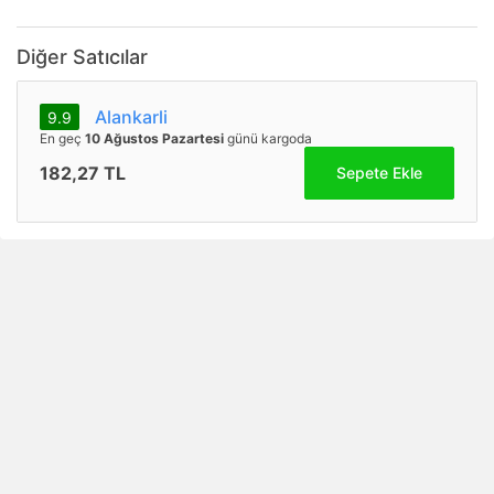
Diğer Satıcılar
Alankarli
9.9
En geç
10 Ağustos Pazartesi
günü kargoda
182,27 TL
Sepete Ekle