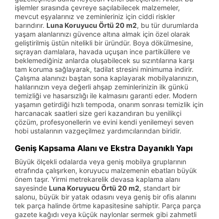
işlemler sırasında çevreye saçılabilecek malzemeler,
mevcut eşyalarınız ve zeminleriniz için ciddi riskler
barındırır.
Luna Koruyucu Örtü 20 m2
, bu tür durumlarda
yaşam alanlarınızı güvence altına almak için özel olarak
geliştirilmiş üstün nitelikli bir üründür. Boya dökülmesine,
sıçrayan damlalara, havada uçuşan ince partiküllere ve
beklemediğiniz anlarda oluşabilecek su sızıntılarına karşı
tam koruma sağlayarak, tadilat stresini minimuma indirir.
Çalışma alanınızı baştan sona kaplayarak mobilyalarınızın,
halılarınızın veya değerli ahşap zeminlerinizin ilk günkü
temizliği ve hasarsızlığı ile kalmasını garanti eder. Modern
yaşamın getirdiği hızlı tempoda, onarım sonrası temizlik için
harcanacak saatleri size geri kazandıran bu yenilikçi
çözüm, profesyonellerin ve evini kendi yenilemeyi seven
hobi ustalarının vazgeçilmez yardımcılarından biridir.
Geniş Kapsama Alanı ve Ekstra Dayanıklı Yapı
Büyük ölçekli odalarda veya geniş mobilya gruplarının
etrafında çalışırken, koruyucu malzemenin ebatları büyük
önem taşır. Yirmi metrekarelik devasa kaplama alanı
sayesinde
Luna Koruyucu Örtü 20 m2
, standart bir
salonu, büyük bir yatak odasını veya geniş bir ofis alanını
tek parça halinde örtme kapasitesine sahiptir. Parça parça
gazete kağıdı veya küçük naylonlar sermek gibi zahmetli