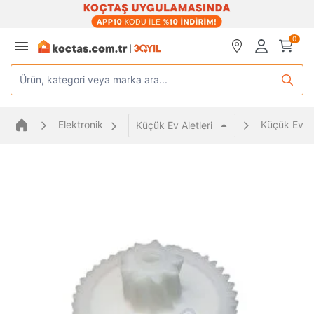
0
Ürün, kategori veya marka ara...
Elektronik
Küçük Ev Al
Küçük Ev Aletleri