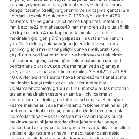
kullanıcıyı yormayan, kauçuk malzemeyle desteklenmiş
dengeli tasarım özelliği ergonomik ve şık taşıma çantası 2,6
kg ağırlık tekni̇k özelli̇kler hiz 0-1350 d/dk darbe 4750
darbe/dk darbe gücü 2.2 jul delme kapasi̇tesi̇ metal: ø13
mm beton:ø22 mm ahşap:ø40 mm mandren sds plus ağirlik
2,0 kg koli̇ adeti̇ 4 matkaplar, vidalamalar ve bahçe
makinaları gibi geniş ürün yelpazesi ile ustalar ve kendin
yap fikirlerinin uygulanacağı projeler için küresel çapta,
yenilikçi güçlü makinalar geliştiriyor ve üretiyoruz. Çok
çeşitli ürün portföyümüz, etkin ve hızlı sevkiyat ekibimiz,
satış sonrası geniş servis ağımız ile müşterilerimize fiyat
performans olarak yüzde yüz memnuniyeti sağlamaya
çalışıyoruz. si̇ze nasil yardimci olabi̇li̇ri̇z ? +90(212) 771 56
40 ürünler elektrikli aletler hava kompresörleri kanal açma
makinaları karıştırıcılar kırıcı – deliciler matkaplar –
vidalamalar otomotiv grubu sütunlu matkaplar taş motorları
taşlama makinaları testereler zımba – çivi çakmalar
zımparalar cırcır kolu gres tabancası bahçe aletleri ağaç
kesme makinaları çapa makinaları çim biçme makinaları çit
budama makinaları dalgıç pompalar derin kuyu pompalar
hidroforlar tırpan – kenar kesme makinaları toprak burgu
makinası benzinli jeneratörler dizel jeneratörler bahçe
aletleri bantlar boyacı aletleri çanta ve avadanlıklar çeşitli el
aletleri el tipi testereler hava – mazot tabancaları kesici
aletler ölçü aletleri tabancalar kurumsal hakkımızda tarihçe