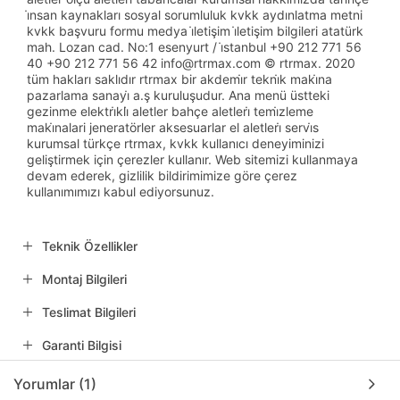
i̇nsan kaynakları sosyal sorumluluk kvkk aydınlatma metni
kvkk başvuru formu medya i̇letişim i̇letişim bilgileri atatürk
mah. Lozan cad. No:1 esenyurt / i̇stanbul +90 212 771 56
40 +90 212 771 56 42 info@rtrmax.com © rtrmax. 2020
tüm hakları saklıdır rtrmax bir akdemi̇r tekni̇k maki̇na
pazarlama sanayi̇ a.ş kuruluşudur. Ana menü üstteki
gezinme elektri̇kli̇ aletler bahçe aletleri̇ temi̇zleme
maki̇nalari jeneratörler aksesuarlar el aletleri̇ servi̇s
kurumsal türkçe rtrmax, kvkk kullanıcı deneyiminizi
geliştirmek için çerezler kullanır. Web sitemizi kullanmaya
devam ederek, gizlilik bildirimimize göre çerez
kullanımımızı kabul ediyorsunuz.
Teknik Özellikler
Montaj Bilgileri
Teslimat Bilgileri
Garanti Bilgisi
Yorumlar (1)