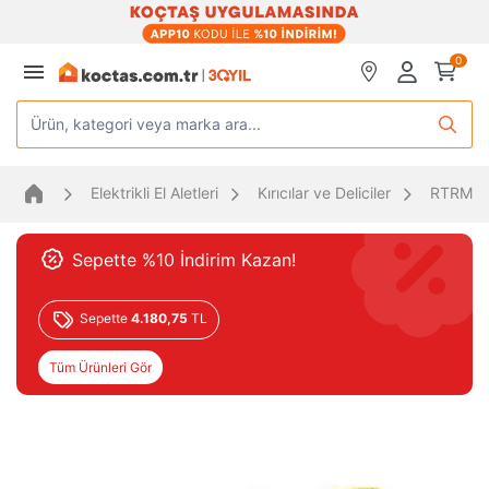
0
Ürün, kategori veya marka ara...
Elektrikli El Aletleri
Kırıcılar ve Deliciler
RTRMAX K
Sepette %10 İndirim Kazan!
Sepette
4.180,75
TL
Tüm Ürünleri Gör