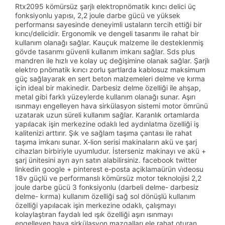
Rtx2095 kömürsüz şarjlı elektropnömatik kırıcı delici üç
fonksiyonlu yapısı, 2,2 joule darbe gücü ve yüksek
performansı sayesinde deneyimli ustaların tercih ettiği bir
kırıcı/delicidir. Ergonomik ve dengeli tasarımı ile rahat bir
kullanım olanağı sağlar. Kauçuk malzeme ile desteklenmiş
gövde tasarımı güvenli kullanım imkanı sağlar. Sds plus
mandren ile hızlı ve kolay uç değişimine olanak sağlar. Şarjlı
elektro pnömatik kırıcı zorlu şartlarda kablosuz maksimum
güç sağlayarak en sert beton malzemeleri delme ve kırma
için ideal bir makinedir. Darbesiz delme özelliği ile ahşap,
metal gibi farklı yüzeylerde kullanım olanağı sunar. Aşırı
ısınmayı engelleyen hava sirkülasyon sistemi motor ömrünü
uzatarak uzun süreli kullanım sağlar. Karanlık ortamlarda
yapılacak işin merkezine odaklı led aydınlatma özelliği iş
kalitenizi arttırır. Şık ve sağlam taşıma çantası ile rahat
taşıma imkanı sunar. X-lion serisi makinaların akü ve şarj
cihazları birbiriyle uyumludur. İsterseniz makinayı ve akü +
şarj ünitesini ayrı ayrı satın alabilirsiniz. facebook twitter
linkedin google + pinterest e-posta açiklamaürün vi̇deosu
18v güçlü ve performanslı kömürsüz motor teknolojisi 2,2
joule darbe gücü 3 fonksiyonlu (darbeli delme- darbesiz
delme- kırma) kullanım özelliği sağ sol dönüşlü kullanım
özelliği yapılacak işin merkezine odaklı, çalışmayı
kolaylaştıran faydalı led ışık özelliği aşırı ısınmayı
engelleyen hava sirkülasyon mazgalları ele rahat oturan,