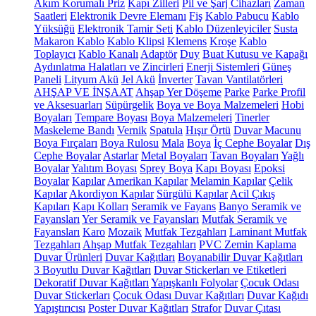
Akım Korumalı Priz
Kapı Zilleri
Pil ve Şarj Cihazları
Zaman
Saatleri
Elektronik Devre Elemanı
Fiş
Kablo Pabucu
Kablo
Yüksüğü
Elektronik Tamir Seti
Kablo Düzenleyiciler
Susta
Makaron Kablo
Kablo Klipsi
Klemens
Kroşe
Kablo
Toplayıcı
Kablo Kanalı
Adaptör
Duy
Buat Kutusu ve Kapağı
Aydınlatma Halatları ve Zincirleri
Enerji Sistemleri
Güneş
Paneli
Lityum Akü
Jel Akü
İnverter
Tavan Vantilatörleri
AHŞAP VE İNŞAAT
Ahşap Yer Döşeme
Parke
Parke Profil
ve Aksesuarları
Süpürgelik
Boya ve Boya Malzemeleri
Hobi
Boyaları
Tempare Boyası
Boya Malzemeleri
Tinerler
Maskeleme Bandı
Vernik
Spatula
Hışır Örtü
Duvar Macunu
Boya Fırçaları
Boya Rulosu
Mala
Boya
İç Cephe Boyalar
Dış
Cephe Boyalar
Astarlar
Metal Boyaları
Tavan Boyaları
Yağlı
Boyalar
Yalıtım Boyası
Sprey Boya
Kapı Boyası
Epoksi
Boyalar
Kapılar
Amerikan Kapılar
Melamin Kapılar
Çelik
Kapılar
Akordiyon Kapılar
Sürgülü Kapılar
Acil Çıkış
Kapıları
Kapı Kolları
Seramik ve Fayans
Banyo Seramik ve
Fayansları
Yer Seramik ve Fayansları
Mutfak Seramik ve
Fayansları
Karo
Mozaik
Mutfak Tezgahları
Laminant Mutfak
Tezgahları
Ahşap Mutfak Tezgahları
PVC Zemin Kaplama
Duvar Ürünleri
Duvar Kağıtları
Boyanabilir Duvar Kağıtları
3 Boyutlu Duvar Kağıtları
Duvar Stickerları ve Etiketleri
Dekoratif Duvar Kağıtları
Yapışkanlı Folyolar
Çocuk Odası
Duvar Stickerları
Çocuk Odası Duvar Kağıtları
Duvar Kağıdı
Yapıştırıcısı
Poster Duvar Kağıtları
Strafor
Duvar Çıtası