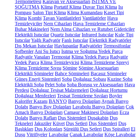
Termometresi
Karavan ve Aksesuarları
ISITMA VE
SOĞUTMA
Klima
Portatif Klima
Duvar Tipi Klima
Isı
Pompası
Salon Tipi Klima
Klima Kumandası
Kaset Tipi
Klima
Kombi
Tavan Vantilatörleri
Vantilatörler
Hava
Temizleyiciler
Nem Cihazları
Hava Temizleme Cihazları
Buhar Makineleri
Nem Alma Cihazları ve Rutubet Gidericiler
Elektrikli Isıtıcılar
Quartz Isıtıcılar
Infrared Isıtıcılar
Kule Tipi
Isıtıcılar
Yağlı Radyatör
Fanlı Isıtıcılar
Elektrikli Radyatörler
Dış Mekan Isıtıcılar
Havlupanlar
Radyatörler
Termosifonlar
Şofbenler
Ani Su Isıtıcı
Isıtma ve Soğutma Yedek Parça
Radyatör Vanaları
Termostat
Klima Yedek Parça
Radyatör
Yedek Parça
Klima Temizleyicisi
Klima Temizleme Spreyi
Klima Temizleme Sıvısı
Şömine
Şömine Aksesuarları
Elektrikli Şömineler
Bahçe Şömineleri
Bacasız Şömineler
Güneş Enerji Sistemleri
Soba
Doğalgaz Sobası
Kuzine Soba
Elektrikli Soba
Pelet Soba
Soba Borusu ve Aksesuarları
Hava
Perdesi
Doğalgaz Tesisat Malzemeleri
Doğalgaz Hortumu
Doğalgaz Menfezleri
Tesisat Temizleme Sıvıları
Boyler
Kalorifer Kazanı
BANYO
Banyo Dolapları
Aynalı Banyo
Dolabı
Banyo Boy Dolapları
Lavabolu Banyo Dolapları
Çok
Amaçlı Banyo Dolapları
Çamaşır Makinesi Dolapları
Ecza
Dolabı
Banyo Rafları
Duş Sistemleri
Duşakabin
Duş
Tekneleri
Jakuziler
Küvet
Duş Setleri
Duş Sistemleri
Duş
Başlıkları
Duş Kolonları
Sürgülü Duş Setleri
Duş Spiralleri
El
Duşu
Vitrifiyeler
Lavabolar
Çanak Lavabolar
Köşe Lavabolar