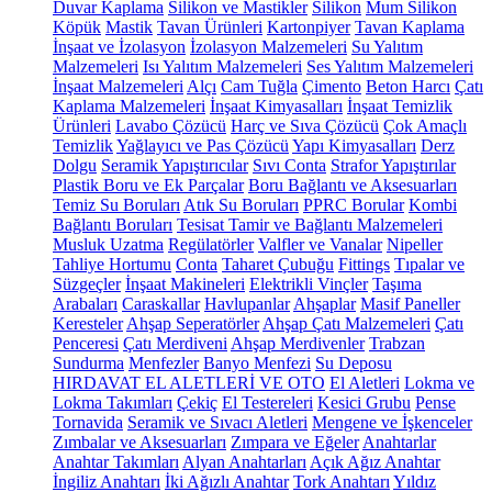
Duvar Kaplama
Silikon ve Mastikler
Silikon
Mum Silikon
Köpük
Mastik
Tavan Ürünleri
Kartonpiyer
Tavan Kaplama
İnşaat ve İzolasyon
İzolasyon Malzemeleri
Su Yalıtım
Malzemeleri
Isı Yalıtım Malzemeleri
Ses Yalıtım Malzemeleri
İnşaat Malzemeleri
Alçı
Cam Tuğla
Çimento
Beton Harcı
Çatı
Kaplama Malzemeleri
İnşaat Kimyasalları
İnşaat Temizlik
Ürünleri
Lavabo Çözücü
Harç ve Sıva Çözücü
Çok Amaçlı
Temizlik
Yağlayıcı ve Pas Çözücü
Yapı Kimyasalları
Derz
Dolgu
Seramik Yapıştırıcılar
Sıvı Conta
Strafor Yapıştırılar
Plastik Boru ve Ek Parçalar
Boru Bağlantı ve Aksesuarları
Temiz Su Boruları
Atık Su Boruları
PPRC Borular
Kombi
Bağlantı Boruları
Tesisat Tamir ve Bağlantı Malzemeleri
Musluk Uzatma
Regülatörler
Valfler ve Vanalar
Nipeller
Tahliye Hortumu
Conta
Taharet Çubuğu
Fittings
Tıpalar ve
Süzgeçler
İnşaat Makineleri
Elektrikli Vinçler
Taşıma
Arabaları
Caraskallar
Havlupanlar
Ahşaplar
Masif Paneller
Keresteler
Ahşap Seperatörler
Ahşap Çatı Malzemeleri
Çatı
Penceresi
Çatı Merdiveni
Ahşap Merdivenler
Trabzan
Sundurma
Menfezler
Banyo Menfezi
Su Deposu
HIRDAVAT EL ALETLERİ VE OTO
El Aletleri
Lokma ve
Lokma Takımları
Çekiç
El Testereleri
Kesici Grubu
Pense
Tornavida
Seramik ve Sıvacı Aletleri
Mengene ve İşkenceler
Zımbalar ve Aksesuarları
Zımpara ve Eğeler
Anahtarlar
Anahtar Takımları
Alyan Anahtarları
Açık Ağız Anahtar
İngiliz Anahtarı
İki Ağızlı Anahtar
Tork Anahtarı
Yıldız