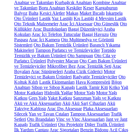
Anahtar ve Takımları
Kurbağcık Anahtarı
Kombine Anahtar
ve Takımları
Boru Anahtarı
Keskiler
Keser
Kargaburun
Balyoz
Balta
Kesici Aletler
Makas
Maket Bıçağı
Iskarpela
Oto Ürünleri
Lastik
Yaz Lastiği
Kış Lastiği
4 Mevsim Lastik
Oto Teknik Malzemeler
Araç İçi Aksesuar
Oto Güneşlik
Oto
Küllükler
Araç Buzdolapları
Bagaj Düzenleyici
Araba
Kokuları
Araç İçi Telefon Tutucular
Bagaj Havuzu
Oto
Paspası
Araç İçi Kamera
Oto Multimedya ve Görüntü
Sistemleri
Oto Bakım Temizlik Ürünleri
Basınçlı Yıkama
Makineleri
Tampon Parlatıcı ve Temizleyiciler
Torpido
Temizlik ve Bakım Ürünleri
Oto Şampuan
Oto Cila ve
Parlatıcı Ürünleri
Polyester Macun
Oto Cam Bakım Ürünleri
ve Temizleyiciler
Mikrofiber Bez
Araç Temizlik Seti
Araç
Boyaları
Araç Süpürgeleri
Araba Çizik Giderici
Motor
Temizleyici ve Bakım Ürünleri
Radyatör Temizleyiciler
Oto
Koltuk Kılıfı
Lastik Ekipmanları
Hava Kompresörü
Bijon
Anahtarı
Sibop ve Sibop Kapağı
Lastik Tamir Kiti
Kriko
Yağ
Motor Katkıları
Hidrolik Yağlar
Motor Yağı
Motor Yağı
Katkısı
Gres Yağı
Yakıt Katkısı
Şanzıman Yağı ve Katkısı
Akü ve Akü Aksesuarları
Akü
Akü Şarj Cihazları
Akü
Takviye Kablosu
Araç Dış Aksesuar
Plaka Aksesuarları
Silecek
Yan ve Tavan Çıtaları
Tampon Aksesuarları
Trafik
Setleri
Oto Brandaları
Vinç ve Vinç Aksesuarları
Jant ve Jant
Kapağı
Trafik Ürünleri
Oto Projektör
Diğer Trafik Ürünleri
İlk Yardım Çantası
Araç Sigortaları
Benzin Bidonu
Acil Çıkış