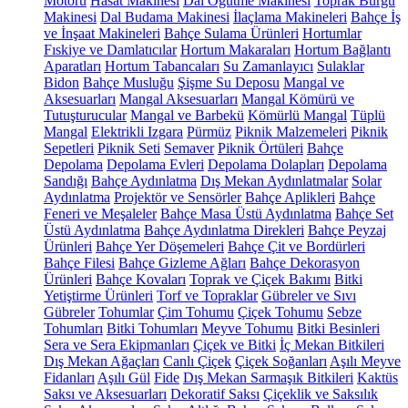
Motoru
Hasat Makinesi
Dal Öğütme Makinesi
Toprak Burgu
Makinesi
Dal Budama Makinesi
İlaçlama Makineleri
Bahçe İş
ve İnşaat Makineleri
Bahçe Sulama Ürünleri
Hortumlar
Fıskiye ve Damlatıcılar
Hortum Makaraları
Hortum Bağlantı
Aparatları
Hortum Tabancaları
Su Zamanlayıcı
Sulaklar
Bidon
Bahçe Musluğu
Şişme Su Deposu
Mangal ve
Aksesuarları
Mangal Aksesuarları
Mangal Kömürü ve
Tutuşturucular
Mangal ve Barbekü
Kömürlü Mangal
Tüplü
Mangal
Elektrikli Izgara
Pürmüz
Piknik Malzemeleri
Piknik
Sepetleri
Piknik Seti
Semaver
Piknik Örtüleri
Bahçe
Depolama
Depolama Evleri
Depolama Dolapları
Depolama
Sandığı
Bahçe Aydınlatma
Dış Mekan Aydınlatmalar
Solar
Aydınlatma
Projektör ve Sensörler
Bahçe Aplikleri
Bahçe
Feneri ve Meşaleler
Bahçe Masa Üstü Aydınlatma
Bahçe Set
Üstü Aydınlatma
Bahçe Aydınlatma Direkleri
Bahçe Peyzaj
Ürünleri
Bahçe Yer Döşemeleri
Bahçe Çit ve Bordürleri
Bahçe Filesi
Bahçe Gizleme Ağları
Bahçe Dekorasyon
Ürünleri
Bahçe Kovaları
Toprak ve Çiçek Bakımı
Bitki
Yetiştirme Ürünleri
Torf ve Topraklar
Gübreler ve Sıvı
Gübreler
Tohumlar
Çim Tohumu
Çiçek Tohumu
Sebze
Tohumları
Bitki Tohumları
Meyve Tohumu
Bitki Besinleri
Sera ve Sera Ekipmanları
Çiçek ve Bitki
İç Mekan Bitkileri
Dış Mekan Ağaçları
Canlı Çiçek
Çiçek Soğanları
Aşılı Meyve
Fidanları
Aşılı Gül
Fide
Dış Mekan Sarmaşık Bitkileri
Kaktüs
Saksı ve Aksesuarları
Dekoratif Saksı
Çiçeklik ve Saksılık