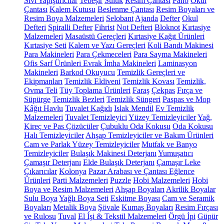
Sıvı Yapıştırıcılar
Tebeşir
Suluk
Resim Çantası
Pano
Okul
Çantası
Kalem Kutusu
Beslenme Çantası
Resim Boyaları ve
Resim Boya Malzemeleri
Selobant
Ajanda
Defter
Okul
Defteri
Spiralli Defter
Fihrist
Not Defteri
Bloknot
Kırtasiye
Malzemeleri
Masaüstü Gereçleri
Kırtasiye Kağıt Ürünleri
Kırtasiye Seti
Kalem ve Yazı Gereçleri
Koli Bandı Makinesi
Para Makineleri
Para Çekmeceleri
Para Sayma Makineleri
Ofis Sarf Ürünleri
Evrak İmha Makineleri
Laminasyon
Makineleri
Barkod Okuyucu
Temizlik Gereçleri ve
Ekipmanları
Temizlik Eldiveni
Temizlik Kovası
Temizlik,
Ovma Teli
Tüy Toplama Ürünleri
Faraş
Çekpas
Fırça ve
Süpürge
Temizlik Bezleri
Temizlik Süngeri
Paspas ve Mop
Kâğıt Havlu
Tuvalet Kağıdı
Islak Mendil
Ev Temizlik
Malzemeleri
Tuvalet Temizleyici
Yüzey Temizleyiciler
Yağ,
Kireç ve Pas Çözücüler
Çubuklu Oda Kokusu
Oda Kokusu
Halı Temizleyiciler
Ahşap Temizleyiciler ve Bakım Ürünleri
Cam ve Parlak Yüzey Temizleyiciler
Mutfak ve Banyo
Temizleyiciler
Bulaşık Makinesi Deterjanı
Yumuşatıcı
Çamaşır Deterjanı
Elde Bulaşık Deterjanı
Çamaşır Leke
Çıkarıcılar
Kolonya
Pazar Arabası ve Çantası
Eğlence
Ürünleri
Parti Malzemeleri
Puzzle
Hobi Malzemeleri
Hobi
Boya ve Resim Malzemeleri
Ahşap Boyaları
Akrilik Boyalar
Sulu Boya
Yağlı Boya Seti
Eskitme Boyası
Cam ve Seramik
Boyaları
Metalik Boya
Şövale
Kumaş Boyaları
Resim Fırçası
ve Rulosu
Tuval
El İşi & Tekstil Malzemeleri
Örgü İpi
Güpür