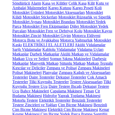
Söndürücü
Alarm
Kasa ve Kilitler
Çelik Kasa
Kilit
Kutu ve
Ambalaj Malzemeleri
Kargo Kutusu
Kargo Poşeti
Koli
Motosiklet Ürünleri
Motorsiklet Aksesuarları
Motosiklet
Kilidi
Motosiklet Stickerları
Motosiklet Rüzgarlık ve Siperlik
Motosiklet Aynası
Motosiklet Brandası
Motorsiklet Yedek
Parça
Motosiklet Fren Ekipmanları
Diğer Motosiklet Yedek
Parçaları
Motosiklet Fren ve Debriyaj Kolu
Motosiklet Kayışı
Motosiklet Zinciri
Motosiklet Giyim
Motorcu Eldiveni
Motorcu Botu ve Ayakkabısı
Motorcu Yağmurluk
Motosiklet
Kaskı
ELEKTRİKLİ EL ALETLERİ
Akülü Vidalamalar
Şarjlı Vidalamalar
Kablolu Vidalamalar
Vidalama Uçları
Matkaplar
Darbeli Matkaplar
Akülü Matkap ve Vidalamalar
Matkap Ucu ve Setleri
Somun Sıkma Makineleri
Darbesiz
Matkaplar
Manyetik Matkap
Sütunlu Matkap
Matkap Tezgahı
Kırıcılar ve Deliciler
Zımpara ve Polisaj
Zımpara Makineleri
Polisaj Makineleri
Planyalar
Zımpara Kağıdı ve Aksesuarları
Testereler
Daire Testereler
Dekupaj Testereler
Çok Amaçlı
Testereler
Tilki Kuyruğu Testereler
Testere Aksesuarları
Tilki
Kuyruğu Testere Ucu
Daire Testere Bıçağı
Dekupaj Testere
Ucu
Bahçe Makineleri
Çapalama Makinesi
Tırpan
Çit
Budama Makinesi
Hidrofor
Yaprak Toplama Makinesi
Motorlu Testere
Elektrikli Testereler
Benzinli Testereler
Testere Zincirleri ve Yağları
Çim Biçme Makinesi
Benzinli
Çim Biçme Makinesi
Elektrikli Çim Biçme Makinesi
Kenar
Kesme Makinesi
Çim Biçme Yedek Parça
Pompa
Santrifüj