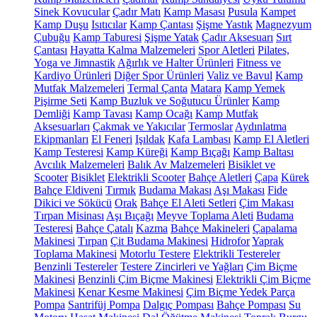
Sinek Kovucular
Çadır Matı
Kamp Masası
Pusula
Kampet
Kamp Duşu
Isıtıcılar
Kamp Çantası
Şişme Yastık
Magnezyum
Çubuğu
Kamp Taburesi
Şişme Yatak
Çadır Aksesuarı
Sırt
Çantası
Hayatta Kalma Malzemeleri
Spor Aletleri
Pilates,
Yoga ve Jimnastik
Ağırlık ve Halter Ürünleri
Fitness ve
Kardiyo Ürünleri
Diğer Spor Ürünleri
Valiz ve Bavul
Kamp
Mutfak Malzemeleri
Termal Çanta
Matara
Kamp Yemek
Pişirme Seti
Kamp Buzluk ve Soğutucu Ürünler
Kamp
Demliği
Kamp Tavası
Kamp Ocağı
Kamp Mutfak
Aksesuarları
Çakmak ve Yakıcılar
Termoslar
Aydınlatma
Ekipmanları
El Feneri
Işıldak
Kafa Lambası
Kamp El Aletleri
Kamp Testeresi
Kamp Küreği
Kamp Bıçağı
Kamp Baltası
Avcılık Malzemeleri
Balık Av Malzemeleri
Bisiklet ve
Scooter
Bisiklet
Elektrikli Scooter
Bahçe Aletleri
Çapa
Kürek
Bahçe Eldiveni
Tırmık
Budama Makası
Aşı Makası
Fide
Dikici ve Sökücü
Orak
Bahçe El Aleti Setleri
Çim Makası
Tırpan Misinası
Aşı Bıçağı
Meyve Toplama Aleti
Budama
Testeresi
Bahçe Çatalı
Kazma
Bahçe Makineleri
Çapalama
Makinesi
Tırpan
Çit Budama Makinesi
Hidrofor
Yaprak
Toplama Makinesi
Motorlu Testere
Elektrikli Testereler
Benzinli Testereler
Testere Zincirleri ve Yağları
Çim Biçme
Makinesi
Benzinli Çim Biçme Makinesi
Elektrikli Çim Biçme
Makinesi
Kenar Kesme Makinesi
Çim Biçme Yedek Parça
Pompa
Santrifüj Pompa
Dalgıç Pompası
Bahçe Pompası
Su