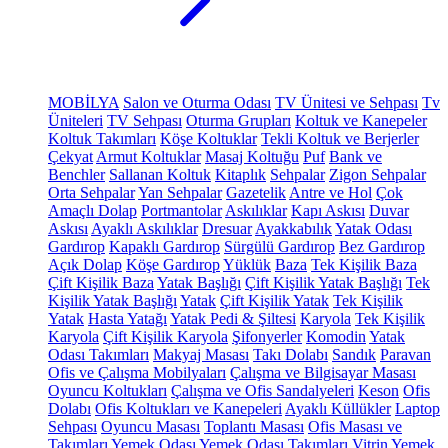
MOBİLYA
Salon ve Oturma Odası
TV Ünitesi ve Sehpası
Tv
Üniteleri
TV Sehpası
Oturma Grupları
Koltuk ve Kanepeler
Koltuk Takımları
Köşe Koltuklar
Tekli Koltuk ve Berjerler
Çekyat
Armut Koltuklar
Masaj Koltuğu
Puf
Bank ve
Benchler
Sallanan Koltuk
Kitaplık
Sehpalar
Zigon Sehpalar
Orta Sehpalar
Yan Sehpalar
Gazetelik
Antre ve Hol
Çok
Amaçlı Dolap
Portmantolar
Askılıklar
Kapı Askısı
Duvar
Askısı
Ayaklı Askılıklar
Dresuar
Ayakkabılık
Yatak Odası
Gardırop
Kapaklı Gardırop
Sürgülü Gardırop
Bez Gardırop
Açık Dolap
Köşe Gardırop
Yüklük
Baza
Tek Kişilik Baza
Çift Kişilik Baza
Yatak Başlığı
Çift Kişilik Yatak Başlığı
Tek
Kişilik Yatak Başlığı
Yatak
Çift Kişilik Yatak
Tek Kişilik
Yatak
Hasta Yatağı
Yatak Pedi & Şiltesi
Karyola
Tek Kişilik
Karyola
Çift Kişilik Karyola
Şifonyerler
Komodin
Yatak
Odası Takımları
Makyaj Masası
Takı Dolabı
Sandık
Paravan
Ofis ve Çalışma Mobilyaları
Çalışma ve Bilgisayar Masası
Oyuncu Koltukları
Çalışma ve Ofis Sandalyeleri
Keson
Ofis
Dolabı
Ofis Koltukları ve Kanepeleri
Ayaklı Küllükler
Laptop
Sehpası
Oyuncu Masası
Toplantı Masası
Ofis Masası ve
Takımları
Yemek Odası
Yemek Odası Takımları
Vitrin
Yemek