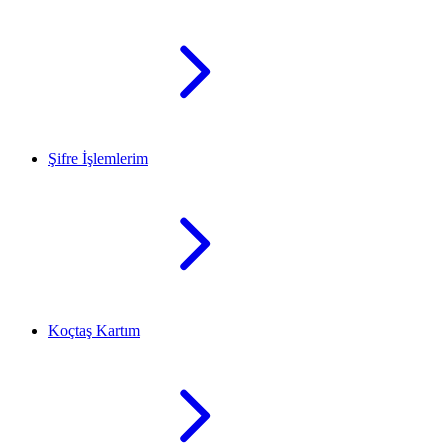
Şifre İşlemlerim
Koçtaş Kartım