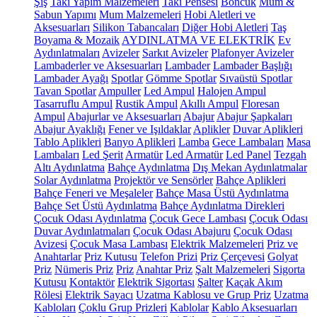
Şiş
Takı Yapım Malzemeleri
Takı Pensesi
Boncuk
Mum &
Sabun Yapımı
Mum Malzemeleri
Hobi Aletleri ve
Aksesuarları
Silikon Tabancaları
Diğer Hobi Aletleri
Taş
Boyama & Mozaik
AYDINLATMA VE ELEKTRİK
Ev
Aydınlatmaları
Avizeler
Sarkıt Avizeler
Plafonyer Avizeler
Lambaderler ve Aksesuarları
Lambader
Lambader Başlığı
Lambader Ayağı
Spotlar
Gömme Spotlar
Sıvaüstü Spotlar
Tavan Spotlar
Ampuller
Led Ampul
Halojen Ampul
Tasarruflu Ampul
Rustik Ampul
Akıllı Ampul
Floresan
Ampul
Abajurlar ve Aksesuarları
Abajur
Abajur Şapkaları
Abajur Ayaklığı
Fener ve Işıldaklar
Aplikler
Duvar Aplikleri
Tablo Aplikleri
Banyo Aplikleri
Lamba
Gece Lambaları
Masa
Lambaları
Led Şerit
Armatür
Led Armatür
Led Panel
Tezgah
Altı Aydınlatma
Bahçe Aydınlatma
Dış Mekan Aydınlatmalar
Solar Aydınlatma
Projektör ve Sensörler
Bahçe Aplikleri
Bahçe Feneri ve Meşaleler
Bahçe Masa Üstü Aydınlatma
Bahçe Set Üstü Aydınlatma
Bahçe Aydınlatma Direkleri
Çocuk Odası Aydınlatma
Çocuk Gece Lambası
Çocuk Odası
Duvar Aydınlatmaları
Çocuk Odası Abajuru
Çocuk Odası
Avizesi
Çocuk Masa Lambası
Elektrik Malzemeleri
Priz ve
Anahtarlar
Priz Kutusu
Telefon Prizi
Priz Çerçevesi
Golyat
Priz
Nümeris Priz
Priz
Anahtar Priz
Şalt Malzemeleri
Sigorta
Kutusu
Kontaktör
Elektrik Sigortası
Şalter
Kaçak Akım
Rölesi
Elektrik Sayacı
Uzatma Kablosu ve Grup Priz
Uzatma
Kabloları
Çoklu Grup Prizleri
Kablolar
Kablo Aksesuarları