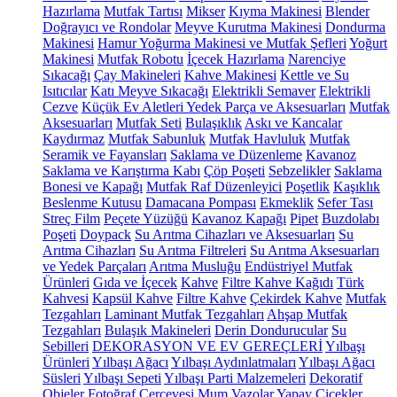
Hazırlama
Mutfak Tartısı
Mikser
Kıyma Makinesi
Blender
Doğrayıcı ve Rondolar
Meyve Kurutma Makinesi
Dondurma
Makinesi
Hamur Yoğurma Makinesi ve Mutfak Şefleri
Yoğurt
Makinesi
Mutfak Robotu
İçecek Hazırlama
Narenciye
Sıkacağı
Çay Makineleri
Kahve Makinesi
Kettle ve Su
Isıtıcılar
Katı Meyve Sıkacağı
Elektrikli Semaver
Elektrikli
Cezve
Küçük Ev Aletleri Yedek Parça ve Aksesuarları
Mutfak
Aksesuarları
Mutfak Seti
Bulaşıklık
Askı ve Kancalar
Kaydırmaz
Mutfak Sabunluk
Mutfak Havluluk
Mutfak
Seramik ve Fayansları
Saklama ve Düzenleme
Kavanoz
Saklama ve Karıştırma Kabı
Çöp Poşeti
Sebzelikler
Saklama
Bonesi ve Kapağı
Mutfak Raf Düzenleyici
Poşetlik
Kaşıklık
Beslenme Kutusu
Damacana Pompası
Ekmeklik
Sefer Tası
Streç Film
Peçete Yüzüğü
Kavanoz Kapağı
Pipet
Buzdolabı
Poşeti
Doypack
Su Arıtma Cihazları ve Aksesuarları
Su
Arıtma Cihazları
Su Arıtma Filtreleri
Su Arıtma Aksesuarları
ve Yedek Parçaları
Arıtma Musluğu
Endüstriyel Mutfak
Ürünleri
Gıda ve İçecek
Kahve
Filtre Kahve Kağıdı
Türk
Kahvesi
Kapsül Kahve
Filtre Kahve
Çekirdek Kahve
Mutfak
Tezgahları
Laminant Mutfak Tezgahları
Ahşap Mutfak
Tezgahları
Bulaşık Makineleri
Derin Dondurucular
Su
Sebilleri
DEKORASYON VE EV GEREÇLERİ
Yılbaşı
Ürünleri
Yılbaşı Ağacı
Yılbaşı Aydınlatmaları
Yılbaşı Ağacı
Süsleri
Yılbaşı Sepeti
Yılbaşı Parti Malzemeleri
Dekoratif
Objeler
Fotoğraf Çerçevesi
Mum
Vazolar
Yapay Çiçekler