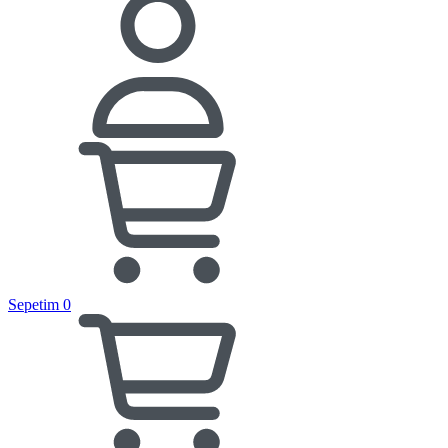
Sepetim
0