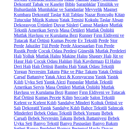
Dekoratif Tabak ve Kaseler
Biblo
Şaraplıklar
Tütsülük ve
Buhurdanlık
Mumluklar ve Şamdanlar
Meyvelik
Magnet
Kumbara
Dekoratif Taşlar
Kül Tablası
Nazar Boncuğu
Kitap
Tutucular
Müzik Kutusu
Yatak Tepsisi
Kokulu Taşlar
Ahşap
Dekorasyon Ürünleri
Duvar Süsleri
Cansız Manken
Mutfak
Tekstili
Amerikan Servis
Masa Örtüleri
Mutfak Önlüğü
Mutfak Havlusu ve Kurulama Bezi
Runner
Fırın Eldiveni ve
Tutacak
Raf Örtüsü
Kumaş Peçete
Ev Tekstili
Perde
Stor
Perde
Jaluziler
Tül Perde
Perde Aksesuarları
Fon Perde
Rustik Perde
Çocuk Odası Perdesi
Güneşlik
Mutfak Perdeleri
Halı
Yolluk
Mutfak Halısı
Makine Halısı
Shaggy Halı
Jüt ve
Hasır Halı
Çocuk Odası Halıları
Halı Kaydırmazı
El Halısı
Deri Halı
Halı Örtüsü
Bambu Halı
Yatak Odası Tekstili
Yorgan
Nevresim Takımı
Pike ve Pike Takımı
Yatak Örtüsü
Çarşaf
Battaniye
Yatak Alezi & Koruyucusu
Yastık
Yastık
Kılıfı
Uyku Seti
Yastık Alezi
Paspaslar
Mutfak Tekstili
Amerikan Servis
Masa Örtüleri
Mutfak Önlüğü
Mutfak
Havlusu ve Kurulama Bezi
Runner
Fırın Eldiveni ve Tutacak
Raf Örtüsü
Kumaş Peçete
Kilim
Seccade
Salon Tekstili
Kırlent ve Kırlent Kılıfı
Sandalye Minderi
Koltuk Örtüsü ve
Şalı
Dekoratif Yastık
Sandalye Kılıfı
Bahçe Tekstili
Salıncak
Minderleri
Bebek Odası Tekstili
Bebek Yorganı
Bebek
Çarşafı
Bebek Nevresim Takımı
Bebek Battaniyesi
Bebek
Uyku Seti
Banyo Tekstil
Banyo Paspasları
Banyo Bakım
Setleri
Banyo Perdeleri
Bornoz
Peştemal
Havlu
Duvar