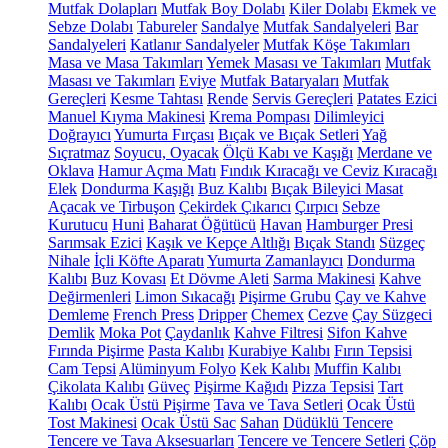
Mutfak Dolapları
Mutfak Boy Dolabı
Kiler Dolabı
Ekmek ve
Sebze Dolabı
Tabureler
Sandalye
Mutfak Sandalyeleri
Bar
Sandalyeleri
Katlanır Sandalyeler
Mutfak Köşe Takımları
Masa ve Masa Takımları
Yemek Masası ve Takımları
Mutfak
Masası ve Takımları
Eviye
Mutfak Bataryaları
Mutfak
Gereçleri
Kesme Tahtası
Rende
Servis Gereçleri
Patates Ezici
Manuel Kıyma Makinesi
Krema Pompası
Dilimleyici
Doğrayıcı
Yumurta Fırçası
Bıçak ve Bıçak Setleri
Yağ
Sıçratmaz
Soyucu, Oyacak
Ölçü Kabı ve Kaşığı
Merdane ve
Oklava
Hamur Açma Matı
Fındık Kıracağı ve Ceviz Kıracağı
Elek
Dondurma Kaşığı
Buz Kalıbı
Bıçak Bileyici Masat
Açacak ve Tirbuşon
Çekirdek Çıkarıcı
Çırpıcı
Sebze
Kurutucu
Huni
Baharat Öğütücü
Havan
Hamburger Presi
Sarımsak Ezici
Kaşık ve Kepçe Altlığı
Bıçak Standı
Süzgeç
Nihale
İçli Köfte Aparatı
Yumurta Zamanlayıcı
Dondurma
Kalıbı
Buz Kovası
Et Dövme Aleti
Sarma Makinesi
Kahve
Değirmenleri
Limon Sıkacağı
Pişirme Grubu
Çay ve Kahve
Demleme
French Press
Dripper
Chemex
Cezve
Çay Süzgeci
Demlik
Moka Pot
Çaydanlık
Kahve Filtresi
Sifon Kahve
Fırında Pişirme
Pasta Kalıbı
Kurabiye Kalıbı
Fırın Tepsisi
Cam Tepsi
Alüminyum Folyo
Kek Kalıbı
Muffin Kalıbı
Çikolata Kalıbı
Güveç
Pişirme Kağıdı
Pizza Tepsisi
Tart
Kalıbı
Ocak Üstü Pişirme
Tava ve Tava Setleri
Ocak Üstü
Tost Makinesi
Ocak Üstü Sac
Sahan
Düdüklü Tencere
Tencere ve Tava Aksesuarları
Tencere ve Tencere Setleri
Çöp