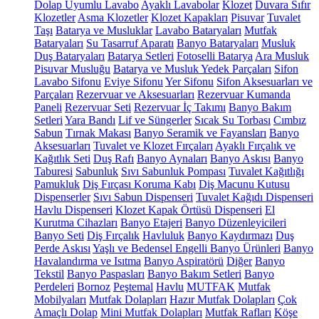
Dolap Uyumlu Lavabo
Ayaklı Lavabolar
Klozet
Duvara Sıfır
Klozetler
Asma Klozetler
Klozet Kapakları
Pisuvar
Tuvalet
Taşı
Batarya ve Musluklar
Lavabo Bataryaları
Mutfak
Bataryaları
Su Tasarruf Aparatı
Banyo Bataryaları
Musluk
Duş Bataryaları
Batarya Setleri
Fotoselli Batarya
Ara Musluk
Pisuvar Musluğu
Batarya ve Musluk Yedek Parçaları
Sifon
Lavabo Sifonu
Eviye Sifonu
Yer Sifonu
Sifon Aksesuarları ve
Parçaları
Rezervuar ve Aksesuarları
Rezervuar Kumanda
Paneli
Rezervuar Seti
Rezervuar İç Takımı
Banyo Bakım
Setleri
Yara Bandı
Lif ve Süngerler
Sıcak Su Torbası
Cımbız
Sabun
Tırnak Makası
Banyo Seramik ve Fayansları
Banyo
Aksesuarları
Tuvalet ve Klozet Fırçaları
Ayaklı Fırçalık ve
Kağıtlık Seti
Duş Rafı
Banyo Aynaları
Banyo Askısı
Banyo
Taburesi
Sabunluk
Sıvı Sabunluk Pompası
Tuvalet Kağıtlığı
Pamukluk
Diş Fırçası Koruma Kabı
Diş Macunu Kutusu
Dispenserler
Sıvı Sabun Dispenseri
Tuvalet Kağıdı Dispenseri
Havlu Dispenseri
Klozet Kapak Örtüsü Dispenseri
El
Kurutma Cihazları
Banyo Etajeri
Banyo Düzenleyicileri
Banyo Seti
Diş Fırçalık
Havluluk
Banyo Kaydırmazı
Duş
Perde Askısı
Yaşlı ve Bedensel Engelli Banyo Ürünleri
Banyo
Havalandırma ve Isıtma
Banyo Aspiratörü
Diğer
Banyo
Tekstil
Banyo Paspasları
Banyo Bakım Setleri
Banyo
Perdeleri
Bornoz
Peştemal
Havlu
MUTFAK
Mutfak
Mobilyaları
Mutfak Dolapları
Hazır Mutfak Dolapları
Çok
Amaçlı Dolap
Mini Mutfak Dolapları
Mutfak Rafları
Köşe