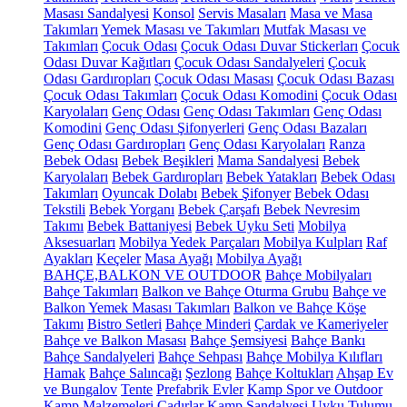
Masası Sandalyesi
Konsol
Servis Masaları
Masa ve Masa
Takımları
Yemek Masası ve Takımları
Mutfak Masası ve
Takımları
Çocuk Odası
Çocuk Odası Duvar Stickerları
Çocuk
Odası Duvar Kağıtları
Çocuk Odası Sandalyeleri
Çocuk
Odası Gardıropları
Çocuk Odası Masası
Çocuk Odası Bazası
Çocuk Odası Takımları
Çocuk Odası Komodini
Çocuk Odası
Karyolaları
Genç Odası
Genç Odası Takımları
Genç Odası
Komodini
Genç Odası Şifonyerleri
Genç Odası Bazaları
Genç Odası Gardıropları
Genç Odası Karyolaları
Ranza
Bebek Odası
Bebek Beşikleri
Mama Sandalyesi
Bebek
Karyolaları
Bebek Gardıropları
Bebek Yatakları
Bebek Odası
Takımları
Oyuncak Dolabı
Bebek Şifonyer
Bebek Odası
Tekstili
Bebek Yorganı
Bebek Çarşafı
Bebek Nevresim
Takımı
Bebek Battaniyesi
Bebek Uyku Seti
Mobilya
Aksesuarları
Mobilya Yedek Parçaları
Mobilya Kulpları
Raf
Ayakları
Keçeler
Masa Ayağı
Mobilya Ayağı
BAHÇE,BALKON VE OUTDOOR
Bahçe Mobilyaları
Bahçe Takımları
Balkon ve Bahçe Oturma Grubu
Bahçe ve
Balkon Yemek Masası Takımları
Balkon ve Bahçe Köşe
Takımı
Bistro Setleri
Bahçe Minderi
Çardak ve Kameriyeler
Bahçe ve Balkon Masası
Bahçe Şemsiyesi
Bahçe Bankı
Bahçe Sandalyeleri
Bahçe Sehpası
Bahçe Mobilya Kılıfları
Hamak
Bahçe Salıncağı
Şezlong
Bahçe Koltukları
Ahşap Ev
ve Bungalov
Tente
Prefabrik Evler
Kamp Spor ve Outdoor
Kamp Malzemeleri
Çadırlar
Kamp Sandalyesi
Uyku Tulumu