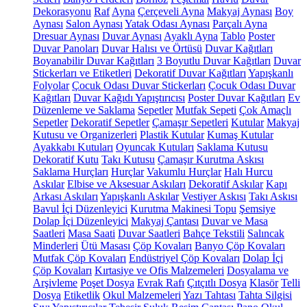
Dekorasyonu
Raf
Ayna
Çerçeveli Ayna
Makyaj Aynası
Boy
Aynası
Salon Aynası
Yatak Odası Aynası
Parçalı Ayna
Dresuar Aynası
Duvar Aynası
Ayaklı Ayna
Tablo
Poster
Duvar Panoları
Duvar Halısı ve Örtüsü
Duvar Kağıtları
Boyanabilir Duvar Kağıtları
3 Boyutlu Duvar Kağıtları
Duvar
Stickerları ve Etiketleri
Dekoratif Duvar Kağıtları
Yapışkanlı
Folyolar
Çocuk Odası Duvar Stickerları
Çocuk Odası Duvar
Kağıtları
Duvar Kağıdı Yapıştırıcısı
Poster Duvar Kağıtları
Ev
Düzenleme ve Saklama
Sepetler
Mutfak Sepeti
Çok Amaçlı
Sepetler
Dekoratif Sepetler
Çamaşır Sepetleri
Kutular
Makyaj
Kutusu ve Organizerleri
Plastik Kutular
Kumaş Kutular
Ayakkabı Kutuları
Oyuncak Kutuları
Saklama Kutusu
Dekoratif Kutu
Takı Kutusu
Çamaşır Kurutma Askısı
Saklama Hurçları
Hurçlar
Vakumlu Hurçlar
Halı Hurcu
Askılar
Elbise ve Aksesuar Askıları
Dekoratif Askılar
Kapı
Arkası Askıları
Yapışkanlı Askılar
Vestiyer Askısı
Takı Askısı
Bavul İçi Düzenleyici
Kurutma Makinesi Topu
Şemsiye
Dolap İçi Düzenleyici
Makyaj Çantası
Duvar ve Masa
Saatleri
Masa Saati
Duvar Saatleri
Bahçe Tekstili
Salıncak
Minderleri
Ütü Masası
Çöp Kovaları
Banyo Çöp Kovaları
Mutfak Çöp Kovaları
Endüstriyel Çöp Kovaları
Dolap İçi
Çöp Kovaları
Kırtasiye ve Ofis Malzemeleri
Dosyalama ve
Arşivleme
Poşet Dosya
Evrak Rafı
Çıtçıtlı Dosya
Klasör
Telli
Dosya
Etiketlik
Okul Malzemeleri
Yazı Tahtası
Tahta Silgisi