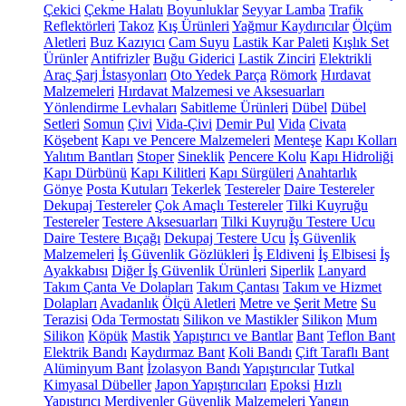
Çekici
Çekme Halatı
Boyunluklar
Seyyar Lamba
Trafik
Reflektörleri
Takoz
Kış Ürünleri
Yağmur Kaydırıcılar
Ölçüm
Aletleri
Buz Kazıyıcı
Cam Suyu
Lastik Kar Paleti
Kışlık Set
Ürünler
Antifrizler
Buğu Giderici
Lastik Zinciri
Elektrikli
Araç Şarj İstasyonları
Oto Yedek Parça
Römork
Hırdavat
Malzemeleri
Hırdavat Malzemesi ve Aksesuarları
Yönlendirme Levhaları
Sabitleme Ürünleri
Dübel
Dübel
Setleri
Somun
Çivi
Vida-Çivi
Demir Pul
Vida
Civata
Köşebent
Kapı ve Pencere Malzemeleri
Menteşe
Kapı Kolları
Yalıtım Bantları
Stoper
Sineklik
Pencere Kolu
Kapı Hidroliği
Kapı Dürbünü
Kapı Kilitleri
Kapı Sürgüleri
Anahtarlık
Gönye
Posta Kutuları
Tekerlek
Testereler
Daire Testereler
Dekupaj Testereler
Çok Amaçlı Testereler
Tilki Kuyruğu
Testereler
Testere Aksesuarları
Tilki Kuyruğu Testere Ucu
Daire Testere Bıçağı
Dekupaj Testere Ucu
İş Güvenlik
Malzemeleri
İş Güvenlik Gözlükleri
İş Eldiveni
İş Elbisesi
İş
Ayakkabısı
Diğer İş Güvenlik Ürünleri
Siperlik
Lanyard
Takım Çanta Ve Dolapları
Takım Çantası
Takım ve Hizmet
Dolapları
Avadanlık
Ölçü Aletleri
Metre ve Şerit Metre
Su
Terazisi
Oda Termostatı
Silikon ve Mastikler
Silikon
Mum
Silikon
Köpük
Mastik
Yapıştırıcı ve Bantlar
Bant
Teflon Bant
Elektrik Bandı
Kaydırmaz Bant
Koli Bandı
Çift Taraflı Bant
Alüminyum Bant
İzolasyon Bandı
Yapıştırıcılar
Tutkal
Kimyasal Dübeller
Japon Yapıştırıcıları
Epoksi
Hızlı
Yapıştırıcı
Merdivenler
Güvenlik Malzemeleri
Yangın