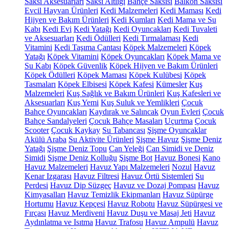
Saksı Aksesuarları
Saksı Altlığı
Bahçe Saksısı
Balkon Saksısı
Evcil Hayvan Ürünleri
Kedi Malzemeleri
Kedi Maması
Kedi
Hijyen ve Bakım Ürünleri
Kedi Kumları
Kedi Mama ve Su
Kabı
Kedi Evi
Kedi Yatağı
Kedi Oyuncakları
Kedi Tuvaleti
ve Aksesuarları
Kedi Ödülleri
Kedi Tırmalaması
Kedi
Vitamini
Kedi Taşıma Çantası
Köpek Malzemeleri
Köpek
Yatağı
Köpek Vitamini
Köpek Oyuncakları
Köpek Mama ve
Su Kabı
Köpek Güvenlik
Köpek Hijyen ve Bakım Ürünleri
Köpek Ödülleri
Köpek Maması
Köpek Kulübesi
Köpek
Tasmaları
Köpek Elbisesi
Köpek Kafesi
Kümesler
Kuş
Malzemeleri
Kuş Sağlık ve Bakım Ürünleri
Kuş Kafesleri ve
Aksesuarları
Kuş Yemi
Kuş Suluk ve Yemlikleri
Çocuk
Bahçe Oyuncakları
Kaydırak ve Salıncak
Oyun Evleri
Çocuk
Bahçe Sandalyeleri
Çocuk Bahçe Masaları
Uçurtma
Çocuk
Scooter
Çocuk Kaykay
Su Tabancası
Şişme Oyuncaklar
Akülü Araba
Su Aktivite Ürünleri
Şişme Havuz
Şişme Deniz
Yatağı
Şişme Deniz Topu
Can Yeleği
Can Simidi ve Deniz
Simidi
Şişme Deniz Kolluğu
Şişme Bot
Havuz Bonesi
Kano
Havuz Malzemeleri
Havuz Yapı Malzemeleri
Nozul
Havuz
Kenar Izgarası
Havuz Filtresi
Havuz Örtü Sistemleri
Su
Perdesi
Havuz Dip Süzgeç
Havuz ve Dozaj Pompası
Havuz
Kimyasalları
Havuz Temizlik Ekipmanları
Havuz Süpürge
Hortumu
Havuz Kepçesi
Havuz Robotu
Havuz Süpürgesi ve
Fırçası
Havuz Merdiveni
Havuz Duşu ve Masaj Jeti
Havuz
Aydınlatma ve Isıtma
Havuz Trafosu
Havuz Ampulü
Havuz