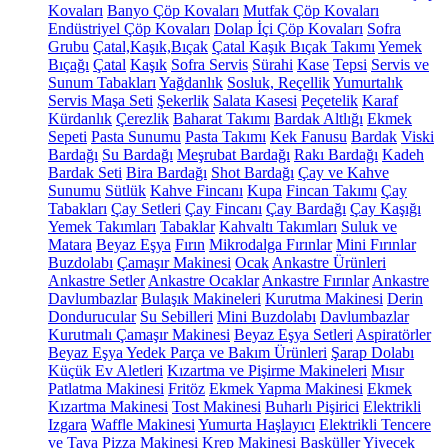
Kovaları
Banyo Çöp Kovaları
Mutfak Çöp Kovaları
Endüstriyel Çöp Kovaları
Dolap İçi Çöp Kovaları
Sofra
Grubu
Çatal,Kaşık,Bıçak
Çatal Kaşık Bıçak Takımı
Yemek
Bıçağı
Çatal
Kaşık
Sofra Servis
Sürahi
Kase
Tepsi
Servis ve
Sunum Tabakları
Yağdanlık
Sosluk, Reçellik
Yumurtalık
Servis Maşa Seti
Şekerlik
Salata Kasesi
Peçetelik
Karaf
Kürdanlık
Çerezlik
Baharat Takımı
Bardak Altlığı
Ekmek
Sepeti
Pasta Sunumu
Pasta Takımı
Kek Fanusu
Bardak
Viski
Bardağı
Su Bardağı
Meşrubat Bardağı
Rakı Bardağı
Kadeh
Bardak Seti
Bira Bardağı
Shot Bardağı
Çay ve Kahve
Sunumu
Sütlük
Kahve Fincanı
Kupa
Fincan Takımı
Çay
Tabakları
Çay Setleri
Çay Fincanı
Çay Bardağı
Çay Kaşığı
Yemek Takımları
Tabaklar
Kahvaltı Takımları
Suluk ve
Matara
Beyaz Eşya
Fırın
Mikrodalga Fırınlar
Mini Fırınlar
Buzdolabı
Çamaşır Makinesi
Ocak
Ankastre Ürünleri
Ankastre Setler
Ankastre Ocaklar
Ankastre Fırınlar
Ankastre
Davlumbazlar
Bulaşık Makineleri
Kurutma Makinesi
Derin
Dondurucular
Su Sebilleri
Mini Buzdolabı
Davlumbazlar
Kurutmalı Çamaşır Makinesi
Beyaz Eşya Setleri
Aspiratörler
Beyaz Eşya Yedek Parça ve Bakım Ürünleri
Şarap Dolabı
Küçük Ev Aletleri
Kızartma ve Pişirme Makineleri
Mısır
Patlatma Makinesi
Fritöz
Ekmek Yapma Makinesi
Ekmek
Kızartma Makinesi
Tost Makinesi
Buharlı Pişirici
Elektrikli
Izgara
Waffle Makinesi
Yumurta Haşlayıcı
Elektrikli Tencere
ve Tava
Pizza Makinesi
Krep Makinesi
Basküller
Yiyecek