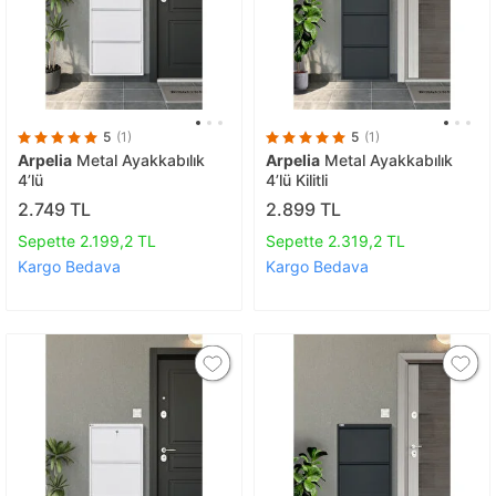
5
(1)
5
(1)
Arpelia
Metal Ayakkabılık
Arpelia
Metal Ayakkabılık
4’lü
4’lü Kilitli
2.749 TL
2.899 TL
Sepette 2.199,2 TL
Sepette 2.319,2 TL
Kargo Bedava
Kargo Bedava