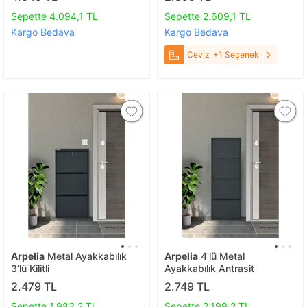
Cm Metal 85 Cm Ceviz
Sepette 4.094,1 TL
Sepette 2.609,1 TL
Kargo Bedava
Kargo Bedava
Ceviz
+1 Seçenek
Arpelia
Metal Ayakkabılık
Arpelia
4'lü Metal
3’lü Kilitli
Ayakkabılık Antrasit
2.479 TL
2.749 TL
Sepette 1.983,2 TL
Sepette 2.199,2 TL