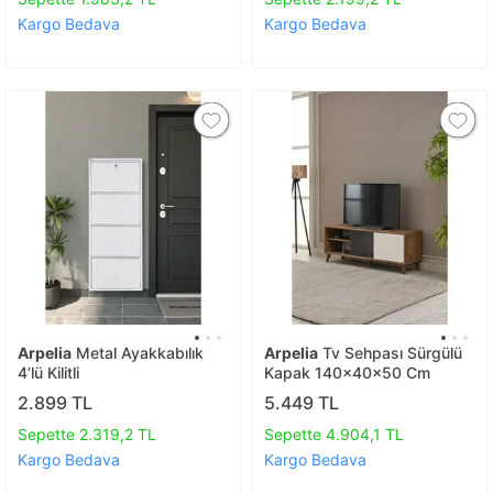
Kargo Bedava
Kargo Bedava
Arpelia
Metal Ayakkabılık
Arpelia
Tv Sehpası Sürgülü
4’lü Kilitli
Kapak 140x40x50 Cm
2.899 TL
5.449 TL
Sepette 2.319,2 TL
Sepette 4.904,1 TL
Kargo Bedava
Kargo Bedava