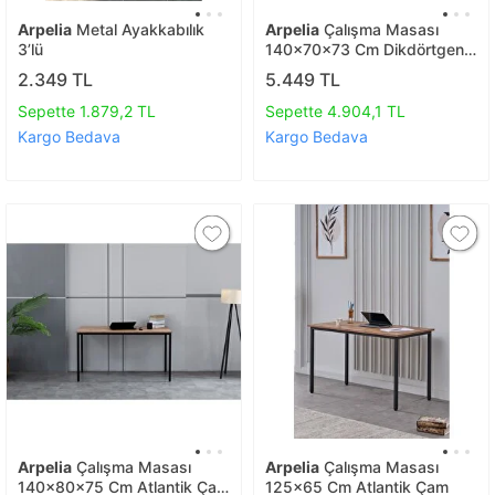
Arpelia
Metal Ayakkabılık
Arpelia
Çalışma Masası
3’lü
140x70x73 Cm Dikdörtgen
Ayaklı
2.349 TL
5.449 TL
Sepette 1.879,2 TL
Sepette 4.904,1 TL
Kargo Bedava
Kargo Bedava
Arpelia
Çalışma Masası
Arpelia
Çalışma Masası
140x80x75 Cm Atlantik Çam
125x65 Cm Atlantik Çam