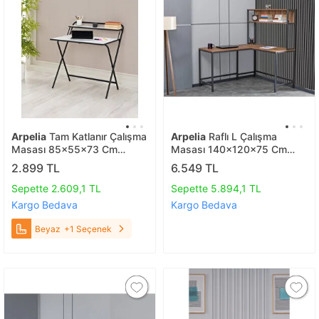
Arpelia
Tam Katlanır Çalışma
Arpelia
Raflı L Çalışma
Masası 85x55x73 Cm
Masası 140x120x75 Cm
Modern 73 Cm Modern 55
Sağ Sol Yönlü Antrasit
2.899 TL
6.549 TL
Cm Metal 85 Cm Beyaz
Sepette 2.609,1 TL
Sepette 5.894,1 TL
Kargo Bedava
Kargo Bedava
Beyaz
+1 Seçenek