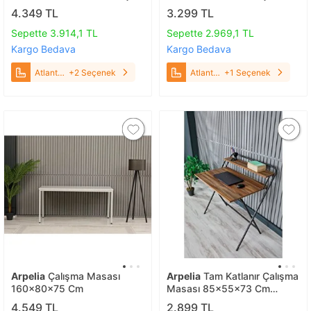
Atlantik Çam
4.349 TL
3.299 TL
Sepette 3.914,1 TL
Sepette 2.969,1 TL
Kargo Bedava
Kargo Bedava
Atlantik
+2 Seçenek
Atlantik
+1 Seçenek
Çam
Çam
Arpelia
Çalışma Masası
Arpelia
Tam Katlanır Çalışma
160x80x75 Cm
Masası 85x55x73 Cm
Modern 73 Cm Modern 55
4.549 TL
2.899 TL