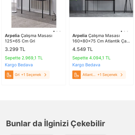
Arpelia
Çalışma Masası
Arpelia
Çalışma Masası
125x65 Cm Gri
160x80x75 Cm Atlantik Çam
Atlantik Çam
3.299 TL
4.549 TL
Sepette 2.969,1 TL
Sepette 4.094,1 TL
Kargo Bedava
Kargo Bedava
Gri
+1 Seçenek
Atlantik
+1 Seçenek
Çam
Bunlar da İlginizi Çekebilir