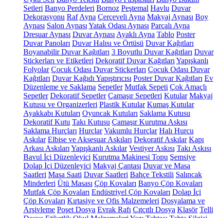
Setleri
Banyo Perdeleri
Bornoz
Peştemal
Havlu
Duvar
Dekorasyonu
Raf
Ayna
Çerçeveli Ayna
Makyaj Aynası
Boy
Aynası
Salon Aynası
Yatak Odası Aynası
Parçalı Ayna
Dresuar Aynası
Duvar Aynası
Ayaklı Ayna
Tablo
Poster
Duvar Panoları
Duvar Halısı ve Örtüsü
Duvar Kağıtları
Boyanabilir Duvar Kağıtları
3 Boyutlu Duvar Kağıtları
Duvar
Stickerları ve Etiketleri
Dekoratif Duvar Kağıtları
Yapışkanlı
Folyolar
Çocuk Odası Duvar Stickerları
Çocuk Odası Duvar
Kağıtları
Duvar Kağıdı Yapıştırıcısı
Poster Duvar Kağıtları
Ev
Düzenleme ve Saklama
Sepetler
Mutfak Sepeti
Çok Amaçlı
Sepetler
Dekoratif Sepetler
Çamaşır Sepetleri
Kutular
Makyaj
Kutusu ve Organizerleri
Plastik Kutular
Kumaş Kutular
Ayakkabı Kutuları
Oyuncak Kutuları
Saklama Kutusu
Dekoratif Kutu
Takı Kutusu
Çamaşır Kurutma Askısı
Saklama Hurçları
Hurçlar
Vakumlu Hurçlar
Halı Hurcu
Askılar
Elbise ve Aksesuar Askıları
Dekoratif Askılar
Kapı
Arkası Askıları
Yapışkanlı Askılar
Vestiyer Askısı
Takı Askısı
Bavul İçi Düzenleyici
Kurutma Makinesi Topu
Şemsiye
Dolap İçi Düzenleyici
Makyaj Çantası
Duvar ve Masa
Saatleri
Masa Saati
Duvar Saatleri
Bahçe Tekstili
Salıncak
Minderleri
Ütü Masası
Çöp Kovaları
Banyo Çöp Kovaları
Mutfak Çöp Kovaları
Endüstriyel Çöp Kovaları
Dolap İçi
Çöp Kovaları
Kırtasiye ve Ofis Malzemeleri
Dosyalama ve
Arşivleme
Poşet Dosya
Evrak Rafı
Çıtçıtlı Dosya
Klasör
Telli