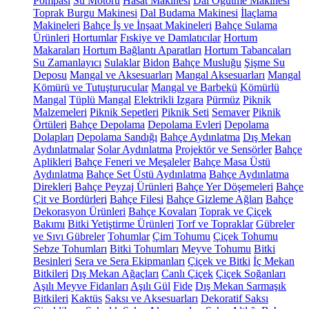
Pompası
Su Motoru
Hasat Makinesi
Dal Öğütme Makinesi
Toprak Burgu Makinesi
Dal Budama Makinesi
İlaçlama
Makineleri
Bahçe İş ve İnşaat Makineleri
Bahçe Sulama
Ürünleri
Hortumlar
Fıskiye ve Damlatıcılar
Hortum
Makaraları
Hortum Bağlantı Aparatları
Hortum Tabancaları
Su Zamanlayıcı
Sulaklar
Bidon
Bahçe Musluğu
Şişme Su
Deposu
Mangal ve Aksesuarları
Mangal Aksesuarları
Mangal
Kömürü ve Tutuşturucular
Mangal ve Barbekü
Kömürlü
Mangal
Tüplü Mangal
Elektrikli Izgara
Pürmüz
Piknik
Malzemeleri
Piknik Sepetleri
Piknik Seti
Semaver
Piknik
Örtüleri
Bahçe Depolama
Depolama Evleri
Depolama
Dolapları
Depolama Sandığı
Bahçe Aydınlatma
Dış Mekan
Aydınlatmalar
Solar Aydınlatma
Projektör ve Sensörler
Bahçe
Aplikleri
Bahçe Feneri ve Meşaleler
Bahçe Masa Üstü
Aydınlatma
Bahçe Set Üstü Aydınlatma
Bahçe Aydınlatma
Direkleri
Bahçe Peyzaj Ürünleri
Bahçe Yer Döşemeleri
Bahçe
Çit ve Bordürleri
Bahçe Filesi
Bahçe Gizleme Ağları
Bahçe
Dekorasyon Ürünleri
Bahçe Kovaları
Toprak ve Çiçek
Bakımı
Bitki Yetiştirme Ürünleri
Torf ve Topraklar
Gübreler
ve Sıvı Gübreler
Tohumlar
Çim Tohumu
Çiçek Tohumu
Sebze Tohumları
Bitki Tohumları
Meyve Tohumu
Bitki
Besinleri
Sera ve Sera Ekipmanları
Çiçek ve Bitki
İç Mekan
Bitkileri
Dış Mekan Ağaçları
Canlı Çiçek
Çiçek Soğanları
Aşılı Meyve Fidanları
Aşılı Gül
Fide
Dış Mekan Sarmaşık
Bitkileri
Kaktüs
Saksı ve Aksesuarları
Dekoratif Saksı