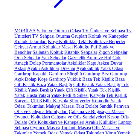
MOBİLYA
Salon ve Oturma Odası
TV Ünitesi ve Sehpası
Tv
Üniteleri
TV Sehpası
Oturma Grupları
Koltuk ve Kanepeler
Koltuk Takımları
Köşe Koltuklar
Tekli Koltuk ve Berjerler
Çekyat
Armut Koltuklar
Masaj Koltuğu
Puf
Bank ve
Benchler
Sallanan Koltuk
Kitaplık
Sehpalar
Zigon Sehpalar
Orta Sehpalar
Yan Sehpalar
Gazetelik
Antre ve Hol
Çok
Amaçlı Dolap
Portmantolar
Askılıklar
Kapı Askısı
Duvar
Askısı
Ayaklı Askılıklar
Dresuar
Ayakkabılık
Yatak Odası
Gardırop
Kapaklı Gardırop
Sürgülü Gardırop
Bez Gardırop
Açık Dolap
Köşe Gardırop
Yüklük
Baza
Tek Kişilik Baza
Çift Kişilik Baza
Yatak Başlığı
Çift Kişilik Yatak Başlığı
Tek
Kişilik Yatak Başlığı
Yatak
Çift Kişilik Yatak
Tek Kişilik
Yatak
Hasta Yatağı
Yatak Pedi & Şiltesi
Karyola
Tek Kişilik
Karyola
Çift Kişilik Karyola
Şifonyerler
Komodin
Yatak
Odası Takımları
Makyaj Masası
Takı Dolabı
Sandık
Paravan
Ofis ve Çalışma Mobilyaları
Çalışma ve Bilgisayar Masası
Oyuncu Koltukları
Çalışma ve Ofis Sandalyeleri
Keson
Ofis
Dolabı
Ofis Koltukları ve Kanepeleri
Ayaklı Küllükler
Laptop
Sehpası
Oyuncu Masası
Toplantı Masası
Ofis Masası ve
Takımları
Yemek Odası
Yemek Odası Takımları
Vitrin
Yemek