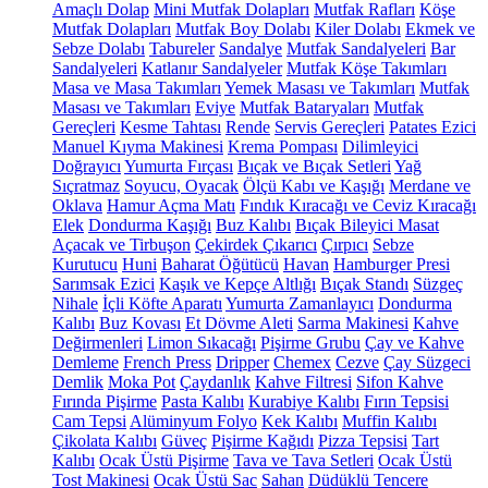
Amaçlı Dolap
Mini Mutfak Dolapları
Mutfak Rafları
Köşe
Mutfak Dolapları
Mutfak Boy Dolabı
Kiler Dolabı
Ekmek ve
Sebze Dolabı
Tabureler
Sandalye
Mutfak Sandalyeleri
Bar
Sandalyeleri
Katlanır Sandalyeler
Mutfak Köşe Takımları
Masa ve Masa Takımları
Yemek Masası ve Takımları
Mutfak
Masası ve Takımları
Eviye
Mutfak Bataryaları
Mutfak
Gereçleri
Kesme Tahtası
Rende
Servis Gereçleri
Patates Ezici
Manuel Kıyma Makinesi
Krema Pompası
Dilimleyici
Doğrayıcı
Yumurta Fırçası
Bıçak ve Bıçak Setleri
Yağ
Sıçratmaz
Soyucu, Oyacak
Ölçü Kabı ve Kaşığı
Merdane ve
Oklava
Hamur Açma Matı
Fındık Kıracağı ve Ceviz Kıracağı
Elek
Dondurma Kaşığı
Buz Kalıbı
Bıçak Bileyici Masat
Açacak ve Tirbuşon
Çekirdek Çıkarıcı
Çırpıcı
Sebze
Kurutucu
Huni
Baharat Öğütücü
Havan
Hamburger Presi
Sarımsak Ezici
Kaşık ve Kepçe Altlığı
Bıçak Standı
Süzgeç
Nihale
İçli Köfte Aparatı
Yumurta Zamanlayıcı
Dondurma
Kalıbı
Buz Kovası
Et Dövme Aleti
Sarma Makinesi
Kahve
Değirmenleri
Limon Sıkacağı
Pişirme Grubu
Çay ve Kahve
Demleme
French Press
Dripper
Chemex
Cezve
Çay Süzgeci
Demlik
Moka Pot
Çaydanlık
Kahve Filtresi
Sifon Kahve
Fırında Pişirme
Pasta Kalıbı
Kurabiye Kalıbı
Fırın Tepsisi
Cam Tepsi
Alüminyum Folyo
Kek Kalıbı
Muffin Kalıbı
Çikolata Kalıbı
Güveç
Pişirme Kağıdı
Pizza Tepsisi
Tart
Kalıbı
Ocak Üstü Pişirme
Tava ve Tava Setleri
Ocak Üstü
Tost Makinesi
Ocak Üstü Sac
Sahan
Düdüklü Tencere