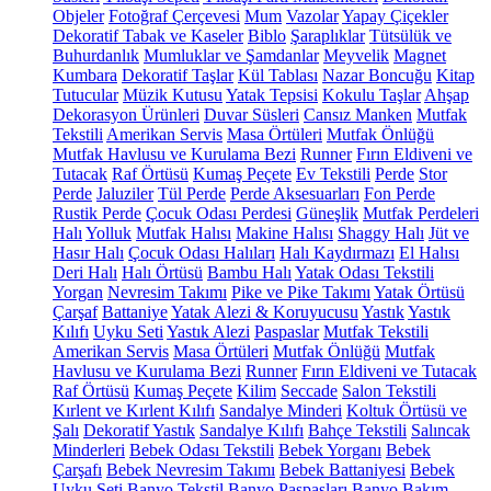
Objeler
Fotoğraf Çerçevesi
Mum
Vazolar
Yapay Çiçekler
Dekoratif Tabak ve Kaseler
Biblo
Şaraplıklar
Tütsülük ve
Buhurdanlık
Mumluklar ve Şamdanlar
Meyvelik
Magnet
Kumbara
Dekoratif Taşlar
Kül Tablası
Nazar Boncuğu
Kitap
Tutucular
Müzik Kutusu
Yatak Tepsisi
Kokulu Taşlar
Ahşap
Dekorasyon Ürünleri
Duvar Süsleri
Cansız Manken
Mutfak
Tekstili
Amerikan Servis
Masa Örtüleri
Mutfak Önlüğü
Mutfak Havlusu ve Kurulama Bezi
Runner
Fırın Eldiveni ve
Tutacak
Raf Örtüsü
Kumaş Peçete
Ev Tekstili
Perde
Stor
Perde
Jaluziler
Tül Perde
Perde Aksesuarları
Fon Perde
Rustik Perde
Çocuk Odası Perdesi
Güneşlik
Mutfak Perdeleri
Halı
Yolluk
Mutfak Halısı
Makine Halısı
Shaggy Halı
Jüt ve
Hasır Halı
Çocuk Odası Halıları
Halı Kaydırmazı
El Halısı
Deri Halı
Halı Örtüsü
Bambu Halı
Yatak Odası Tekstili
Yorgan
Nevresim Takımı
Pike ve Pike Takımı
Yatak Örtüsü
Çarşaf
Battaniye
Yatak Alezi & Koruyucusu
Yastık
Yastık
Kılıfı
Uyku Seti
Yastık Alezi
Paspaslar
Mutfak Tekstili
Amerikan Servis
Masa Örtüleri
Mutfak Önlüğü
Mutfak
Havlusu ve Kurulama Bezi
Runner
Fırın Eldiveni ve Tutacak
Raf Örtüsü
Kumaş Peçete
Kilim
Seccade
Salon Tekstili
Kırlent ve Kırlent Kılıfı
Sandalye Minderi
Koltuk Örtüsü ve
Şalı
Dekoratif Yastık
Sandalye Kılıfı
Bahçe Tekstili
Salıncak
Minderleri
Bebek Odası Tekstili
Bebek Yorganı
Bebek
Çarşafı
Bebek Nevresim Takımı
Bebek Battaniyesi
Bebek
Uyku Seti
Banyo Tekstil
Banyo Paspasları
Banyo Bakım