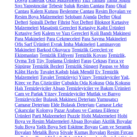
Dosya
Etiketlik
Okul Malzemeleri
Yazı Tahtası
Tahta Silgisi
Sıvı Yapıştırıcılar
Tebeşir
Suluk
Resim Çantası
Pano
Okul
Çantası
Kalem Kutusu
Beslenme Çantası
Resim Boyaları ve
Resim Boya Malzemeleri
Selobant
Ajanda
Defter
Okul
Defteri
Spiralli Defter
Fihrist
Not Defteri
Bloknot
Kırtasiye
Malzemeleri
Masaüstü Gereçleri
Kırtasiye Kağıt Ürünleri
Kırtasiye Seti
Kalem ve Yazı Gereçleri
Koli Bandı Makinesi
Para Makineleri
Para Çekmeceleri
Para Sayma Makineleri
Ofis Sarf Ürünleri
Evrak İmha Makineleri
Laminasyon
Makineleri
Barkod Okuyucu
Temizlik Gereçleri ve
Ekipmanları
Temizlik Eldiveni
Temizlik Kovası
Temizlik,
Ovma Teli
Tüy Toplama Ürünleri
Faraş
Çekpas
Fırça ve
Süpürge
Temizlik Bezleri
Temizlik Süngeri
Paspas ve Mop
Kâğıt Havlu
Tuvalet Kağıdı
Islak Mendil
Ev Temizlik
Malzemeleri
Tuvalet Temizleyici
Yüzey Temizleyiciler
Yağ,
Kireç ve Pas Çözücüler
Çubuklu Oda Kokusu
Oda Kokusu
Halı Temizleyiciler
Ahşap Temizleyiciler ve Bakım Ürünleri
Cam ve Parlak Yüzey Temizleyiciler
Mutfak ve Banyo
Temizleyiciler
Bulaşık Makinesi Deterjanı
Yumuşatıcı
Çamaşır Deterjanı
Elde Bulaşık Deterjanı
Çamaşır Leke
Çıkarıcılar
Kolonya
Pazar Arabası ve Çantası
Eğlence
Ürünleri
Parti Malzemeleri
Puzzle
Hobi Malzemeleri
Hobi
Boya ve Resim Malzemeleri
Ahşap Boyaları
Akrilik Boyalar
Sulu Boya
Yağlı Boya Seti
Eskitme Boyası
Cam ve Seramik
Boyaları
Metalik Boya
Şövale
Kumaş Boyaları
Resim Fırçası