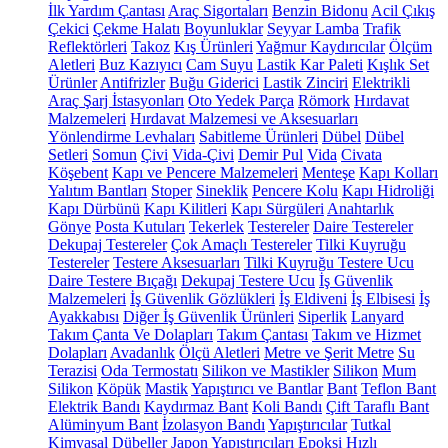
İlk Yardım Çantası
Araç Sigortaları
Benzin Bidonu
Acil Çıkış
Çekici
Çekme Halatı
Boyunluklar
Seyyar Lamba
Trafik
Reflektörleri
Takoz
Kış Ürünleri
Yağmur Kaydırıcılar
Ölçüm
Aletleri
Buz Kazıyıcı
Cam Suyu
Lastik Kar Paleti
Kışlık Set
Ürünler
Antifrizler
Buğu Giderici
Lastik Zinciri
Elektrikli
Araç Şarj İstasyonları
Oto Yedek Parça
Römork
Hırdavat
Malzemeleri
Hırdavat Malzemesi ve Aksesuarları
Yönlendirme Levhaları
Sabitleme Ürünleri
Dübel
Dübel
Setleri
Somun
Çivi
Vida-Çivi
Demir Pul
Vida
Civata
Köşebent
Kapı ve Pencere Malzemeleri
Menteşe
Kapı Kolları
Yalıtım Bantları
Stoper
Sineklik
Pencere Kolu
Kapı Hidroliği
Kapı Dürbünü
Kapı Kilitleri
Kapı Sürgüleri
Anahtarlık
Gönye
Posta Kutuları
Tekerlek
Testereler
Daire Testereler
Dekupaj Testereler
Çok Amaçlı Testereler
Tilki Kuyruğu
Testereler
Testere Aksesuarları
Tilki Kuyruğu Testere Ucu
Daire Testere Bıçağı
Dekupaj Testere Ucu
İş Güvenlik
Malzemeleri
İş Güvenlik Gözlükleri
İş Eldiveni
İş Elbisesi
İş
Ayakkabısı
Diğer İş Güvenlik Ürünleri
Siperlik
Lanyard
Takım Çanta Ve Dolapları
Takım Çantası
Takım ve Hizmet
Dolapları
Avadanlık
Ölçü Aletleri
Metre ve Şerit Metre
Su
Terazisi
Oda Termostatı
Silikon ve Mastikler
Silikon
Mum
Silikon
Köpük
Mastik
Yapıştırıcı ve Bantlar
Bant
Teflon Bant
Elektrik Bandı
Kaydırmaz Bant
Koli Bandı
Çift Taraflı Bant
Alüminyum Bant
İzolasyon Bandı
Yapıştırıcılar
Tutkal
Kimyasal Dübeller
Japon Yapıştırıcıları
Epoksi
Hızlı