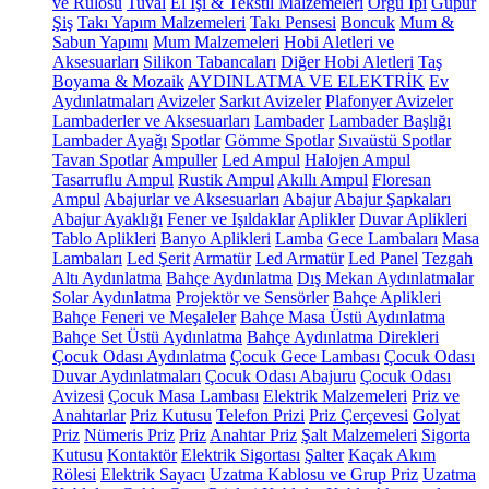
ve Rulosu
Tuval
El İşi & Tekstil Malzemeleri
Örgü İpi
Güpür
Şiş
Takı Yapım Malzemeleri
Takı Pensesi
Boncuk
Mum &
Sabun Yapımı
Mum Malzemeleri
Hobi Aletleri ve
Aksesuarları
Silikon Tabancaları
Diğer Hobi Aletleri
Taş
Boyama & Mozaik
AYDINLATMA VE ELEKTRİK
Ev
Aydınlatmaları
Avizeler
Sarkıt Avizeler
Plafonyer Avizeler
Lambaderler ve Aksesuarları
Lambader
Lambader Başlığı
Lambader Ayağı
Spotlar
Gömme Spotlar
Sıvaüstü Spotlar
Tavan Spotlar
Ampuller
Led Ampul
Halojen Ampul
Tasarruflu Ampul
Rustik Ampul
Akıllı Ampul
Floresan
Ampul
Abajurlar ve Aksesuarları
Abajur
Abajur Şapkaları
Abajur Ayaklığı
Fener ve Işıldaklar
Aplikler
Duvar Aplikleri
Tablo Aplikleri
Banyo Aplikleri
Lamba
Gece Lambaları
Masa
Lambaları
Led Şerit
Armatür
Led Armatür
Led Panel
Tezgah
Altı Aydınlatma
Bahçe Aydınlatma
Dış Mekan Aydınlatmalar
Solar Aydınlatma
Projektör ve Sensörler
Bahçe Aplikleri
Bahçe Feneri ve Meşaleler
Bahçe Masa Üstü Aydınlatma
Bahçe Set Üstü Aydınlatma
Bahçe Aydınlatma Direkleri
Çocuk Odası Aydınlatma
Çocuk Gece Lambası
Çocuk Odası
Duvar Aydınlatmaları
Çocuk Odası Abajuru
Çocuk Odası
Avizesi
Çocuk Masa Lambası
Elektrik Malzemeleri
Priz ve
Anahtarlar
Priz Kutusu
Telefon Prizi
Priz Çerçevesi
Golyat
Priz
Nümeris Priz
Priz
Anahtar Priz
Şalt Malzemeleri
Sigorta
Kutusu
Kontaktör
Elektrik Sigortası
Şalter
Kaçak Akım
Rölesi
Elektrik Sayacı
Uzatma Kablosu ve Grup Priz
Uzatma