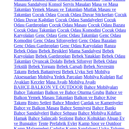
Masası Sandalyesi
Konsol
Servis Masaları
Masa ve Masa
Takımları
Yemek Masası ve Takımları
Mutfak Masası ve
Takımları
Çocuk Odası
Çocuk Odası Duvar Stickerları
Çocuk
Odası Duvar Kağıtları
Çocuk Odası Sandalyeleri
Çocuk
Odası Gardıropları
Çocuk Odası Masası
Çocuk Odası Bazası
Çocuk Odası Takımları
Çocuk Odası Komodini
Çocuk Odası
Karyolaları
Genç Odası
Genç Odası Takımları
Genç Odası
Komodini
Genç Odası Şifonyerleri
Genç Odası Bazaları
Genç Odası Gardıropları
Genç Odası Karyolaları
Ranza
Bebek Odası
Bebek Beşikleri
Mama Sandalyesi
Bebek
Karyolaları
Bebek Gardıropları
Bebek Yatakları
Bebek Odası
Takımları
Oyuncak Dolabı
Bebek Şifonyer
Bebek Odası
Tekstili
Bebek Yorganı
Bebek Çarşafı
Bebek Nevresim
Takımı
Bebek Battaniyesi
Bebek Uyku Seti
Mobilya
Aksesuarları
Mobilya Yedek Parçaları
Mobilya Kulpları
Raf
Ayakları
Keçeler
Masa Ayağı
Mobilya Ayağı
BAHÇE,BALKON VE OUTDOOR
Bahçe Mobilyaları
Bahçe Takımları
Balkon ve Bahçe Oturma Grubu
Bahçe ve
Balkon Yemek Masası Takımları
Balkon ve Bahçe Köşe
Takımı
Bistro Setleri
Bahçe Minderi
Çardak ve Kameriyeler
Bahçe ve Balkon Masası
Bahçe Şemsiyesi
Bahçe Bankı
Bahçe Sandalyeleri
Bahçe Sehpası
Bahçe Mobilya Kılıfları
Hamak
Bahçe Salıncağı
Şezlong
Bahçe Koltukları
Ahşap Ev
ve Bungalov
Tente
Prefabrik Evler
Kamp Spor ve Outdoor
Kamp Malzemeleri
Çadırlar
Kamp Sandalyesi
Uyku Tulumu