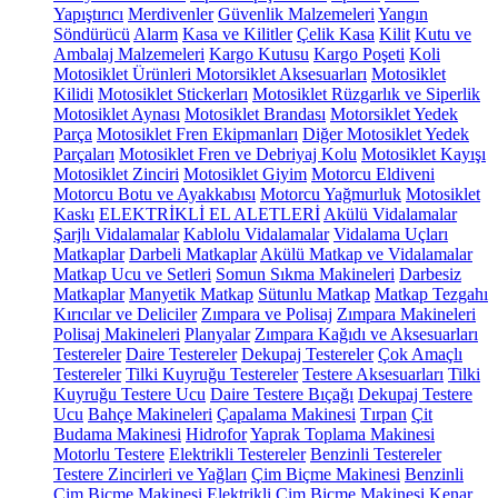
Yapıştırıcı
Merdivenler
Güvenlik Malzemeleri
Yangın
Söndürücü
Alarm
Kasa ve Kilitler
Çelik Kasa
Kilit
Kutu ve
Ambalaj Malzemeleri
Kargo Kutusu
Kargo Poşeti
Koli
Motosiklet Ürünleri
Motorsiklet Aksesuarları
Motosiklet
Kilidi
Motosiklet Stickerları
Motosiklet Rüzgarlık ve Siperlik
Motosiklet Aynası
Motosiklet Brandası
Motorsiklet Yedek
Parça
Motosiklet Fren Ekipmanları
Diğer Motosiklet Yedek
Parçaları
Motosiklet Fren ve Debriyaj Kolu
Motosiklet Kayışı
Motosiklet Zinciri
Motosiklet Giyim
Motorcu Eldiveni
Motorcu Botu ve Ayakkabısı
Motorcu Yağmurluk
Motosiklet
Kaskı
ELEKTRİKLİ EL ALETLERİ
Akülü Vidalamalar
Şarjlı Vidalamalar
Kablolu Vidalamalar
Vidalama Uçları
Matkaplar
Darbeli Matkaplar
Akülü Matkap ve Vidalamalar
Matkap Ucu ve Setleri
Somun Sıkma Makineleri
Darbesiz
Matkaplar
Manyetik Matkap
Sütunlu Matkap
Matkap Tezgahı
Kırıcılar ve Deliciler
Zımpara ve Polisaj
Zımpara Makineleri
Polisaj Makineleri
Planyalar
Zımpara Kağıdı ve Aksesuarları
Testereler
Daire Testereler
Dekupaj Testereler
Çok Amaçlı
Testereler
Tilki Kuyruğu Testereler
Testere Aksesuarları
Tilki
Kuyruğu Testere Ucu
Daire Testere Bıçağı
Dekupaj Testere
Ucu
Bahçe Makineleri
Çapalama Makinesi
Tırpan
Çit
Budama Makinesi
Hidrofor
Yaprak Toplama Makinesi
Motorlu Testere
Elektrikli Testereler
Benzinli Testereler
Testere Zincirleri ve Yağları
Çim Biçme Makinesi
Benzinli
Çim Biçme Makinesi
Elektrikli Çim Biçme Makinesi
Kenar