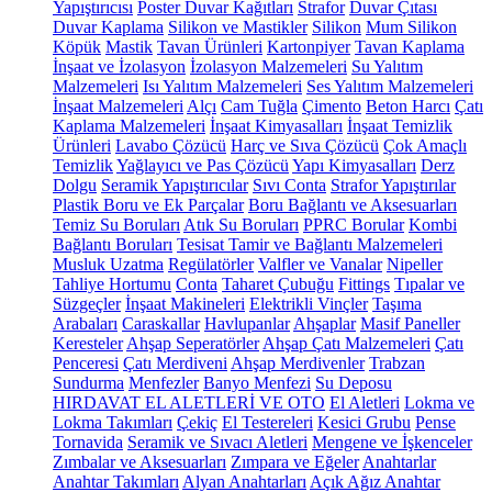
Yapıştırıcısı
Poster Duvar Kağıtları
Strafor
Duvar Çıtası
Duvar Kaplama
Silikon ve Mastikler
Silikon
Mum Silikon
Köpük
Mastik
Tavan Ürünleri
Kartonpiyer
Tavan Kaplama
İnşaat ve İzolasyon
İzolasyon Malzemeleri
Su Yalıtım
Malzemeleri
Isı Yalıtım Malzemeleri
Ses Yalıtım Malzemeleri
İnşaat Malzemeleri
Alçı
Cam Tuğla
Çimento
Beton Harcı
Çatı
Kaplama Malzemeleri
İnşaat Kimyasalları
İnşaat Temizlik
Ürünleri
Lavabo Çözücü
Harç ve Sıva Çözücü
Çok Amaçlı
Temizlik
Yağlayıcı ve Pas Çözücü
Yapı Kimyasalları
Derz
Dolgu
Seramik Yapıştırıcılar
Sıvı Conta
Strafor Yapıştırılar
Plastik Boru ve Ek Parçalar
Boru Bağlantı ve Aksesuarları
Temiz Su Boruları
Atık Su Boruları
PPRC Borular
Kombi
Bağlantı Boruları
Tesisat Tamir ve Bağlantı Malzemeleri
Musluk Uzatma
Regülatörler
Valfler ve Vanalar
Nipeller
Tahliye Hortumu
Conta
Taharet Çubuğu
Fittings
Tıpalar ve
Süzgeçler
İnşaat Makineleri
Elektrikli Vinçler
Taşıma
Arabaları
Caraskallar
Havlupanlar
Ahşaplar
Masif Paneller
Keresteler
Ahşap Seperatörler
Ahşap Çatı Malzemeleri
Çatı
Penceresi
Çatı Merdiveni
Ahşap Merdivenler
Trabzan
Sundurma
Menfezler
Banyo Menfezi
Su Deposu
HIRDAVAT EL ALETLERİ VE OTO
El Aletleri
Lokma ve
Lokma Takımları
Çekiç
El Testereleri
Kesici Grubu
Pense
Tornavida
Seramik ve Sıvacı Aletleri
Mengene ve İşkenceler
Zımbalar ve Aksesuarları
Zımpara ve Eğeler
Anahtarlar
Anahtar Takımları
Alyan Anahtarları
Açık Ağız Anahtar