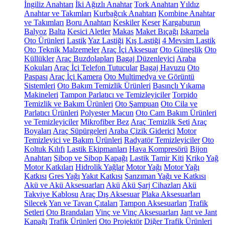
İngiliz Anahtarı
İki Ağızlı Anahtar
Tork Anahtarı
Yıldız
Anahtar ve Takımları
Kurbağcık Anahtarı
Kombine Anahtar
ve Takımları
Boru Anahtarı
Keskiler
Keser
Kargaburun
Balyoz
Balta
Kesici Aletler
Makas
Maket Bıçağı
Iskarpela
Oto Ürünleri
Lastik
Yaz Lastiği
Kış Lastiği
4 Mevsim Lastik
Oto Teknik Malzemeler
Araç İçi Aksesuar
Oto Güneşlik
Oto
Küllükler
Araç Buzdolapları
Bagaj Düzenleyici
Araba
Kokuları
Araç İçi Telefon Tutucular
Bagaj Havuzu
Oto
Paspası
Araç İçi Kamera
Oto Multimedya ve Görüntü
Sistemleri
Oto Bakım Temizlik Ürünleri
Basınçlı Yıkama
Makineleri
Tampon Parlatıcı ve Temizleyiciler
Torpido
Temizlik ve Bakım Ürünleri
Oto Şampuan
Oto Cila ve
Parlatıcı Ürünleri
Polyester Macun
Oto Cam Bakım Ürünleri
ve Temizleyiciler
Mikrofiber Bez
Araç Temizlik Seti
Araç
Boyaları
Araç Süpürgeleri
Araba Çizik Giderici
Motor
Temizleyici ve Bakım Ürünleri
Radyatör Temizleyiciler
Oto
Koltuk Kılıfı
Lastik Ekipmanları
Hava Kompresörü
Bijon
Anahtarı
Sibop ve Sibop Kapağı
Lastik Tamir Kiti
Kriko
Yağ
Motor Katkıları
Hidrolik Yağlar
Motor Yağı
Motor Yağı
Katkısı
Gres Yağı
Yakıt Katkısı
Şanzıman Yağı ve Katkısı
Akü ve Akü Aksesuarları
Akü
Akü Şarj Cihazları
Akü
Takviye Kablosu
Araç Dış Aksesuar
Plaka Aksesuarları
Silecek
Yan ve Tavan Çıtaları
Tampon Aksesuarları
Trafik
Setleri
Oto Brandaları
Vinç ve Vinç Aksesuarları
Jant ve Jant
Kapağı
Trafik Ürünleri
Oto Projektör
Diğer Trafik Ürünleri