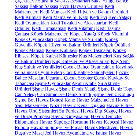
Çiçeklik ve Saksılık
Saksı Aksesuarları
Saksı Altlığı
Bahçe
Saksısı
Balkon Saksısı
Evcil Hayvan Ürünleri
Kedi
Malzemeleri
Kedi Maması
Kedi Hijyen ve Bakım Ürünleri
Kedi Kumları
Kedi Mama ve Su Kabı
Kedi Evi
Kedi Yatağı
Kedi Oyuncakları
Kedi Tuvaleti ve Aksesuarları
Kedi
Ödülleri
Kedi Tırmalaması
Kedi Vitamini
Kedi Taşıma
Çantası
Köpek Malzemeleri
Köpek Yatağı
Köpek Vitamini
Köpek Oyuncakları
Köpek Mama ve Su Kabı
Köpek
Güvenlik
Köpek Hijyen ve Bakım Ürünleri
Köpek Ödülleri
Köpek Maması
Köpek Kulübesi
Köpek Tasmaları
Köpek
Elbisesi
Köpek Kafesi
Kümesler
Kuş Malzemeleri
Kuş Sağlık
ve Bakım Ürünleri
Kuş Kafesleri ve Aksesuarları
Kuş Yemi
Kuş Suluk ve Yemlikleri
Çocuk Bahçe Oyuncakları
Kaydırak
ve Salıncak
Oyun Evleri
Çocuk Bahçe Sandalyeleri
Çocuk
Bahçe Masaları
Uçurtma
Çocuk Scooter
Çocuk Kaykay
Su
Tabancası
Şişme Oyuncaklar
Akülü Araba
Su Aktivite
Ürünleri
Şişme Havuz
Şişme Deniz Yatağı
Şişme Deniz Topu
Can Yeleği
Can Simidi ve Deniz Simidi
Şişme Deniz Kolluğu
Şişme Bot
Havuz Bonesi
Kano
Havuz Malzemeleri
Havuz
Yapı Malzemeleri
Nozul
Havuz Kenar Izgarası
Havuz Filtresi
Havuz Örtü Sistemleri
Su Perdesi
Havuz Dip Süzgeç
Havuz
ve Dozaj Pompası
Havuz Kimyasalları
Havuz Temizlik
Ekipmanları
Havuz Süpürge Hortumu
Havuz Kepçesi
Havuz
Robotu
Havuz Süpürgesi ve Fırçası
Havuz Merdiveni
Havuz
Duşu ve Masaj Jeti
Havuz Aydınlatma ve Isıtma
Havuz