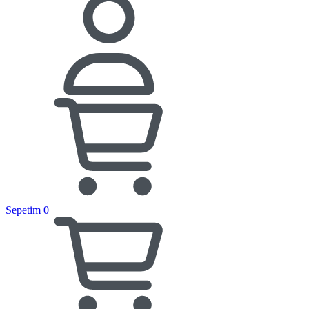
Sepetim
0