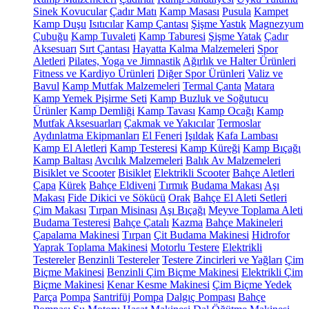
Sinek Kovucular
Çadır Matı
Kamp Masası
Pusula
Kampet
Kamp Duşu
Isıtıcılar
Kamp Çantası
Şişme Yastık
Magnezyum
Çubuğu
Kamp Tuvaleti
Kamp Taburesi
Şişme Yatak
Çadır
Aksesuarı
Sırt Çantası
Hayatta Kalma Malzemeleri
Spor
Aletleri
Pilates, Yoga ve Jimnastik
Ağırlık ve Halter Ürünleri
Fitness ve Kardiyo Ürünleri
Diğer Spor Ürünleri
Valiz ve
Bavul
Kamp Mutfak Malzemeleri
Termal Çanta
Matara
Kamp Yemek Pişirme Seti
Kamp Buzluk ve Soğutucu
Ürünler
Kamp Demliği
Kamp Tavası
Kamp Ocağı
Kamp
Mutfak Aksesuarları
Çakmak ve Yakıcılar
Termoslar
Aydınlatma Ekipmanları
El Feneri
Işıldak
Kafa Lambası
Kamp El Aletleri
Kamp Testeresi
Kamp Küreği
Kamp Bıçağı
Kamp Baltası
Avcılık Malzemeleri
Balık Av Malzemeleri
Bisiklet ve Scooter
Bisiklet
Elektrikli Scooter
Bahçe Aletleri
Çapa
Kürek
Bahçe Eldiveni
Tırmık
Budama Makası
Aşı
Makası
Fide Dikici ve Sökücü
Orak
Bahçe El Aleti Setleri
Çim Makası
Tırpan Misinası
Aşı Bıçağı
Meyve Toplama Aleti
Budama Testeresi
Bahçe Çatalı
Kazma
Bahçe Makineleri
Çapalama Makinesi
Tırpan
Çit Budama Makinesi
Hidrofor
Yaprak Toplama Makinesi
Motorlu Testere
Elektrikli
Testereler
Benzinli Testereler
Testere Zincirleri ve Yağları
Çim
Biçme Makinesi
Benzinli Çim Biçme Makinesi
Elektrikli Çim
Biçme Makinesi
Kenar Kesme Makinesi
Çim Biçme Yedek
Parça
Pompa
Santrifüj Pompa
Dalgıç Pompası
Bahçe