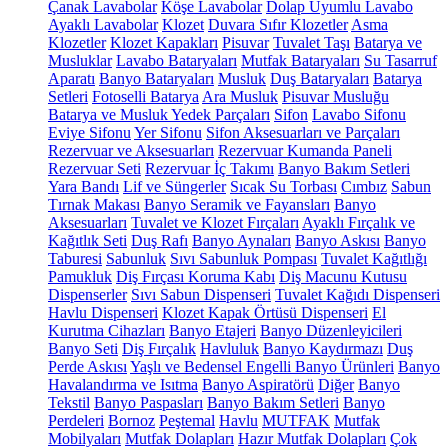
Çanak Lavabolar
Köşe Lavabolar
Dolap Uyumlu Lavabo
Ayaklı Lavabolar
Klozet
Duvara Sıfır Klozetler
Asma
Klozetler
Klozet Kapakları
Pisuvar
Tuvalet Taşı
Batarya ve
Musluklar
Lavabo Bataryaları
Mutfak Bataryaları
Su Tasarruf
Aparatı
Banyo Bataryaları
Musluk
Duş Bataryaları
Batarya
Setleri
Fotoselli Batarya
Ara Musluk
Pisuvar Musluğu
Batarya ve Musluk Yedek Parçaları
Sifon
Lavabo Sifonu
Eviye Sifonu
Yer Sifonu
Sifon Aksesuarları ve Parçaları
Rezervuar ve Aksesuarları
Rezervuar Kumanda Paneli
Rezervuar Seti
Rezervuar İç Takımı
Banyo Bakım Setleri
Yara Bandı
Lif ve Süngerler
Sıcak Su Torbası
Cımbız
Sabun
Tırnak Makası
Banyo Seramik ve Fayansları
Banyo
Aksesuarları
Tuvalet ve Klozet Fırçaları
Ayaklı Fırçalık ve
Kağıtlık Seti
Duş Rafı
Banyo Aynaları
Banyo Askısı
Banyo
Taburesi
Sabunluk
Sıvı Sabunluk Pompası
Tuvalet Kağıtlığı
Pamukluk
Diş Fırçası Koruma Kabı
Diş Macunu Kutusu
Dispenserler
Sıvı Sabun Dispenseri
Tuvalet Kağıdı Dispenseri
Havlu Dispenseri
Klozet Kapak Örtüsü Dispenseri
El
Kurutma Cihazları
Banyo Etajeri
Banyo Düzenleyicileri
Banyo Seti
Diş Fırçalık
Havluluk
Banyo Kaydırmazı
Duş
Perde Askısı
Yaşlı ve Bedensel Engelli Banyo Ürünleri
Banyo
Havalandırma ve Isıtma
Banyo Aspiratörü
Diğer
Banyo
Tekstil
Banyo Paspasları
Banyo Bakım Setleri
Banyo
Perdeleri
Bornoz
Peştemal
Havlu
MUTFAK
Mutfak
Mobilyaları
Mutfak Dolapları
Hazır Mutfak Dolapları
Çok