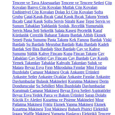
Tencere ve Tava Aksesuarları
Tencere ve Tencere Setleri
Çöp
Kovaları
Banyo Çöp Kovaları
Mutfak Çöp Kovaları
Endüstriyel Çöp Kovaları
Dolap İçi Çöp Kovaları
Sofra
Grubu
Çatal,Kaşık,Bıçak
Çatal Kaşık Bıçak Takımı
Yemek
Bıçağı
Çatal
Kaşık
Sofra Servis
Sürahi
Kase
Tepsi
Servis ve
Sunum Tabakları
Yağdanlık
Sosluk, Reçellik
Yumurtalık
Servis Maşa Seti
Şekerlik
Salata Kasesi
Peçetelik
Karaf
Kürdanlık
Çerezlik
Baharat Takımı
Bardak Altlığı
Ekmek
Sepeti
Pasta Sunumu
Pasta Takımı
Kek Fanusu
Bardak
Viski
Bardağı
Su Bardağı
Meşrubat Bardağı
Rakı Bardağı
Kadeh
Bardak Seti
Bira Bardağı
Shot Bardağı
Çay ve Kahve
Sunumu
Sütlük
Kahve Fincanı
Kupa
Fincan Takımı
Çay
Tabakları
Çay Setleri
Çay Fincanı
Çay Bardağı
Çay Kaşığı
Yemek Takımları
Tabaklar
Kahvaltı Takımları
Suluk ve
Matara
Beyaz Eşya
Fırın
Mikrodalga Fırınlar
Mini Fırınlar
Buzdolabı
Çamaşır Makinesi
Ocak
Ankastre Ürünleri
Ankastre Setler
Ankastre Ocaklar
Ankastre Fırınlar
Ankastre
Davlumbazlar
Bulaşık Makineleri
Kurutma Makinesi
Derin
Dondurucular
Su Sebilleri
Mini Buzdolabı
Davlumbazlar
Kurutmalı Çamaşır Makinesi
Beyaz Eşya Setleri
Aspiratörler
Beyaz Eşya Yedek Parça ve Bakım Ürünleri
Şarap Dolabı
Küçük Ev Aletleri
Kızartma ve Pişirme Makineleri
Mısır
Patlatma Makinesi
Fritöz
Ekmek Yapma Makinesi
Ekmek
Kızartma Makinesi
Tost Makinesi
Buharlı Pişirici
Elektrikli
Izgara
Waffle Makinesi
Yumurta Haşlayıcı
Elektrikli Tencere