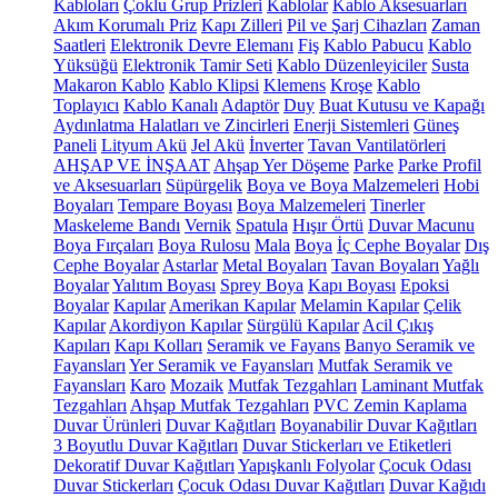
Kabloları
Çoklu Grup Prizleri
Kablolar
Kablo Aksesuarları
Akım Korumalı Priz
Kapı Zilleri
Pil ve Şarj Cihazları
Zaman
Saatleri
Elektronik Devre Elemanı
Fiş
Kablo Pabucu
Kablo
Yüksüğü
Elektronik Tamir Seti
Kablo Düzenleyiciler
Susta
Makaron Kablo
Kablo Klipsi
Klemens
Kroşe
Kablo
Toplayıcı
Kablo Kanalı
Adaptör
Duy
Buat Kutusu ve Kapağı
Aydınlatma Halatları ve Zincirleri
Enerji Sistemleri
Güneş
Paneli
Lityum Akü
Jel Akü
İnverter
Tavan Vantilatörleri
AHŞAP VE İNŞAAT
Ahşap Yer Döşeme
Parke
Parke Profil
ve Aksesuarları
Süpürgelik
Boya ve Boya Malzemeleri
Hobi
Boyaları
Tempare Boyası
Boya Malzemeleri
Tinerler
Maskeleme Bandı
Vernik
Spatula
Hışır Örtü
Duvar Macunu
Boya Fırçaları
Boya Rulosu
Mala
Boya
İç Cephe Boyalar
Dış
Cephe Boyalar
Astarlar
Metal Boyaları
Tavan Boyaları
Yağlı
Boyalar
Yalıtım Boyası
Sprey Boya
Kapı Boyası
Epoksi
Boyalar
Kapılar
Amerikan Kapılar
Melamin Kapılar
Çelik
Kapılar
Akordiyon Kapılar
Sürgülü Kapılar
Acil Çıkış
Kapıları
Kapı Kolları
Seramik ve Fayans
Banyo Seramik ve
Fayansları
Yer Seramik ve Fayansları
Mutfak Seramik ve
Fayansları
Karo
Mozaik
Mutfak Tezgahları
Laminant Mutfak
Tezgahları
Ahşap Mutfak Tezgahları
PVC Zemin Kaplama
Duvar Ürünleri
Duvar Kağıtları
Boyanabilir Duvar Kağıtları
3 Boyutlu Duvar Kağıtları
Duvar Stickerları ve Etiketleri
Dekoratif Duvar Kağıtları
Yapışkanlı Folyolar
Çocuk Odası
Duvar Stickerları
Çocuk Odası Duvar Kağıtları
Duvar Kağıdı