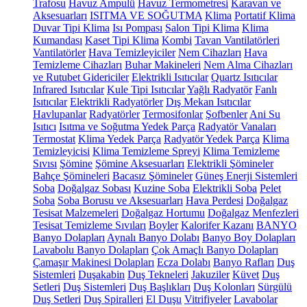
Trafosu
Havuz Ampulü
Havuz Termometresi
Karavan ve
Aksesuarları
ISITMA VE SOĞUTMA
Klima
Portatif Klima
Duvar Tipi Klima
Isı Pompası
Salon Tipi Klima
Klima
Kumandası
Kaset Tipi Klima
Kombi
Tavan Vantilatörleri
Vantilatörler
Hava Temizleyiciler
Nem Cihazları
Hava
Temizleme Cihazları
Buhar Makineleri
Nem Alma Cihazları
ve Rutubet Gidericiler
Elektrikli Isıtıcılar
Quartz Isıtıcılar
Infrared Isıtıcılar
Kule Tipi Isıtıcılar
Yağlı Radyatör
Fanlı
Isıtıcılar
Elektrikli Radyatörler
Dış Mekan Isıtıcılar
Havlupanlar
Radyatörler
Termosifonlar
Şofbenler
Ani Su
Isıtıcı
Isıtma ve Soğutma Yedek Parça
Radyatör Vanaları
Termostat
Klima Yedek Parça
Radyatör Yedek Parça
Klima
Temizleyicisi
Klima Temizleme Spreyi
Klima Temizleme
Sıvısı
Şömine
Şömine Aksesuarları
Elektrikli Şömineler
Bahçe Şömineleri
Bacasız Şömineler
Güneş Enerji Sistemleri
Soba
Doğalgaz Sobası
Kuzine Soba
Elektrikli Soba
Pelet
Soba
Soba Borusu ve Aksesuarları
Hava Perdesi
Doğalgaz
Tesisat Malzemeleri
Doğalgaz Hortumu
Doğalgaz Menfezleri
Tesisat Temizleme Sıvıları
Boyler
Kalorifer Kazanı
BANYO
Banyo Dolapları
Aynalı Banyo Dolabı
Banyo Boy Dolapları
Lavabolu Banyo Dolapları
Çok Amaçlı Banyo Dolapları
Çamaşır Makinesi Dolapları
Ecza Dolabı
Banyo Rafları
Duş
Sistemleri
Duşakabin
Duş Tekneleri
Jakuziler
Küvet
Duş
Setleri
Duş Sistemleri
Duş Başlıkları
Duş Kolonları
Sürgülü
Duş Setleri
Duş Spiralleri
El Duşu
Vitrifiyeler
Lavabolar