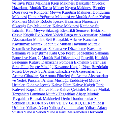
ve Tava
Pizza Makinesi
Krep Makinesi
Basküller
Yiyecek
Hazırlama
Mutfak Tartısı
Mikser
Kıyma Makinesi
Blender
Doğrayıcı ve Rondolar
Meyve Kurutma Makinesi
Dondurma
Makinesi
Hamur Yoğurma Makinesi ve Mutfak Şefleri
Yoğurt
Makinesi
Mutfak Robotu
İçecek Hazırlama
Narenciye
Sıkacağı
Çay Makineleri
Kahve Makinesi
Kettle ve Su
Isıtıcılar
Katı Meyve Sıkacağı
Elektrikli Semaver
Elektrikli
Cezve
Küçük Ev Aletleri Yedek Parça ve Aksesuarları
Mutfak
Aksesuarları
Mutfak Seti
Bulaşıklık
Askı ve Kancalar
Kaydırmaz
Mutfak Sabunluk
Mutfak Havluluk
Mutfak
Seramik ve Fayansları
Saklama ve Düzenleme
Kavanoz
Saklama ve Karıştırma Kabı
Çöp Poşeti
Sebzelikler
Saklama
Bonesi ve Kapağı
Mutfak Raf Düzenleyici
Poşetlik
Kaşıklık
Beslenme Kutusu
Damacana Pompası
Ekmeklik
Sefer Tası
Streç Film
Peçete Yüzüğü
Kavanoz Kapağı
Pipet
Buzdolabı
Poşeti
Doypack
Su Arıtma Cihazları ve Aksesuarları
Su
Arıtma Cihazları
Su Arıtma Filtreleri
Su Arıtma Aksesuarları
ve Yedek Parçaları
Arıtma Musluğu
Endüstriyel Mutfak
Ürünleri
Gıda ve İçecek
Kahve
Filtre Kahve Kağıdı
Türk
Kahvesi
Kapsül Kahve
Filtre Kahve
Çekirdek Kahve
Mutfak
Tezgahları
Laminant Mutfak Tezgahları
Ahşap Mutfak
Tezgahları
Bulaşık Makineleri
Derin Dondurucular
Su
Sebilleri
DEKORASYON VE EV GEREÇLERİ
Yılbaşı
Ürünleri
Yılbaşı Ağacı
Yılbaşı Aydınlatmaları
Yılbaşı Ağacı
Süsleri
Yılbaşı Sepeti
Yılbaşı Parti Malzemeleri
Dekoratif