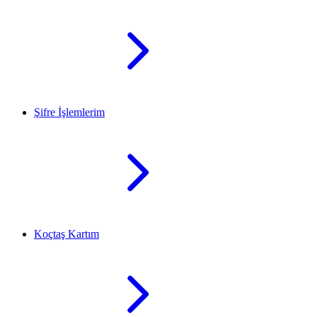
Şifre İşlemlerim
Koçtaş Kartım