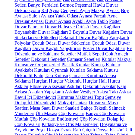
Setleri
Banyo Perdeleri
Bornoz
Peştemal
Havlu
Duvar
Dekorasyonu
Raf
Ayna
Çerçeveli Ayna
Makyaj Aynası
Boy
Aynası
Salon Aynası
Yatak Odası Aynası
Parçalı Ayna
Dresuar Aynası
Duvar Aynası
Ayaklı Ayna
Tablo
Poster
Duvar Panoları
Duvar Halısı ve Örtüsü
Duvar Kağıtları
Boyanabilir Duvar Kağıtları
3 Boyutlu Duvar Kağıtları
Duvar
Stickerları ve Etiketleri
Dekoratif Duvar Kağıtları
Yapışkanlı
Folyolar
Çocuk Odası Duvar Stickerları
Çocuk Odası Duvar
Kağıtları
Duvar Kağıdı Yapıştırıcısı
Poster Duvar Kağıtları
Ev
Düzenleme ve Saklama
Sepetler
Mutfak Sepeti
Çok Amaçlı
Sepetler
Dekoratif Sepetler
Çamaşır Sepetleri
Kutular
Makyaj
Kutusu ve Organizerleri
Plastik Kutular
Kumaş Kutular
Ayakkabı Kutuları
Oyuncak Kutuları
Saklama Kutusu
Dekoratif Kutu
Takı Kutusu
Çamaşır Kurutma Askısı
Saklama Hurçları
Hurçlar
Vakumlu Hurçlar
Halı Hurcu
Askılar
Elbise ve Aksesuar Askıları
Dekoratif Askılar
Kapı
Arkası Askıları
Yapışkanlı Askılar
Vestiyer Askısı
Takı Askısı
Bavul İçi Düzenleyici
Kurutma Makinesi Topu
Şemsiye
Dolap İçi Düzenleyici
Makyaj Çantası
Duvar ve Masa
Saatleri
Masa Saati
Duvar Saatleri
Bahçe Tekstili
Salıncak
Minderleri
Ütü Masası
Çöp Kovaları
Banyo Çöp Kovaları
Mutfak Çöp Kovaları
Endüstriyel Çöp Kovaları
Dolap İçi
Çöp Kovaları
Kırtasiye ve Ofis Malzemeleri
Dosyalama ve
Arşivleme
Poşet Dosya
Evrak Rafı
Çıtçıtlı Dosya
Klasör
Telli