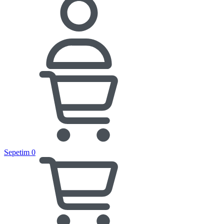
Sepetim
0