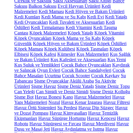
Çiçeklik ve Saksılık
Saksı Aksesuarları
Saksı Altlığı
Bahçe
Saksısı
Balkon Saksısı
Evcil Hayvan Ürünleri
Kedi
Malzemeleri
Kedi Maması
Kedi Hijyen ve Bakım Ürünleri
Kedi Kumları
Kedi Mama ve Su Kabı
Kedi Evi
Kedi Yatağı
Kedi Oyuncakları
Kedi Tuvaleti ve Aksesuarları
Kedi
Ödülleri
Kedi Tırmalaması
Kedi Vitamini
Kedi Taşıma
Çantası
Köpek Malzemeleri
Köpek Yatağı
Köpek Vitamini
Köpek Oyuncakları
Köpek Mama ve Su Kabı
Köpek
Güvenlik
Köpek Hijyen ve Bakım Ürünleri
Köpek Ödülleri
Köpek Maması
Köpek Kulübesi
Köpek Tasmaları
Köpek
Elbisesi
Köpek Kafesi
Kümesler
Kuş Malzemeleri
Kuş Sağlık
ve Bakım Ürünleri
Kuş Kafesleri ve Aksesuarları
Kuş Yemi
Kuş Suluk ve Yemlikleri
Çocuk Bahçe Oyuncakları
Kaydırak
ve Salıncak
Oyun Evleri
Çocuk Bahçe Sandalyeleri
Çocuk
Bahçe Masaları
Uçurtma
Çocuk Scooter
Çocuk Kaykay
Su
Tabancası
Şişme Oyuncaklar
Akülü Araba
Su Aktivite
Ürünleri
Şişme Havuz
Şişme Deniz Yatağı
Şişme Deniz Topu
Can Yeleği
Can Simidi ve Deniz Simidi
Şişme Deniz Kolluğu
Şişme Bot
Havuz Bonesi
Kano
Havuz Malzemeleri
Havuz
Yapı Malzemeleri
Nozul
Havuz Kenar Izgarası
Havuz Filtresi
Havuz Örtü Sistemleri
Su Perdesi
Havuz Dip Süzgeç
Havuz
ve Dozaj Pompası
Havuz Kimyasalları
Havuz Temizlik
Ekipmanları
Havuz Süpürge Hortumu
Havuz Kepçesi
Havuz
Robotu
Havuz Süpürgesi ve Fırçası
Havuz Merdiveni
Havuz
Duşu ve Masaj Jeti
Havuz Aydınlatma ve Isıtma
Havuz