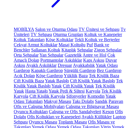
MOBİLYA
Salon ve Oturma Odası
TV Ünitesi ve Sehpası
Tv
Üniteleri
TV Sehpası
Oturma Grupları
Koltuk ve Kanepeler
Koltuk Takımları
Köşe Koltuklar
Tekli Koltuk ve Berjerler
Çekyat
Armut Koltuklar
Masaj Koltuğu
Puf
Bank ve
Benchler
Sallanan Koltuk
Kitaplık
Sehpalar
Zigon Sehpalar
Orta Sehpalar
Yan Sehpalar
Gazetelik
Antre ve Hol
Çok
Amaçlı Dolap
Portmantolar
Askılıklar
Kapı Askısı
Duvar
Askısı
Ayaklı Askılıklar
Dresuar
Ayakkabılık
Yatak Odası
Gardırop
Kapaklı Gardırop
Sürgülü Gardırop
Bez Gardırop
Açık Dolap
Köşe Gardırop
Yüklük
Baza
Tek Kişilik Baza
Çift Kişilik Baza
Yatak Başlığı
Çift Kişilik Yatak Başlığı
Tek
Kişilik Yatak Başlığı
Yatak
Çift Kişilik Yatak
Tek Kişilik
Yatak
Hasta Yatağı
Yatak Pedi & Şiltesi
Karyola
Tek Kişilik
Karyola
Çift Kişilik Karyola
Şifonyerler
Komodin
Yatak
Odası Takımları
Makyaj Masası
Takı Dolabı
Sandık
Paravan
Ofis ve Çalışma Mobilyaları
Çalışma ve Bilgisayar Masası
Oyuncu Koltukları
Çalışma ve Ofis Sandalyeleri
Keson
Ofis
Dolabı
Ofis Koltukları ve Kanepeleri
Ayaklı Küllükler
Laptop
Sehpası
Oyuncu Masası
Toplantı Masası
Ofis Masası ve
Takımları
Yemek Odası
Yemek Odası Takımları
Vitrin
Yemek