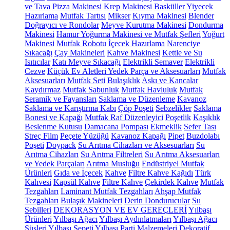
ve Tava
Pizza Makinesi
Krep Makinesi
Basküller
Yiyecek
Hazırlama
Mutfak Tartısı
Mikser
Kıyma Makinesi
Blender
Doğrayıcı ve Rondolar
Meyve Kurutma Makinesi
Dondurma
Makinesi
Hamur Yoğurma Makinesi ve Mutfak Şefleri
Yoğurt
Makinesi
Mutfak Robotu
İçecek Hazırlama
Narenciye
Sıkacağı
Çay Makineleri
Kahve Makinesi
Kettle ve Su
Isıtıcılar
Katı Meyve Sıkacağı
Elektrikli Semaver
Elektrikli
Cezve
Küçük Ev Aletleri Yedek Parça ve Aksesuarları
Mutfak
Aksesuarları
Mutfak Seti
Bulaşıklık
Askı ve Kancalar
Kaydırmaz
Mutfak Sabunluk
Mutfak Havluluk
Mutfak
Seramik ve Fayansları
Saklama ve Düzenleme
Kavanoz
Saklama ve Karıştırma Kabı
Çöp Poşeti
Sebzelikler
Saklama
Bonesi ve Kapağı
Mutfak Raf Düzenleyici
Poşetlik
Kaşıklık
Beslenme Kutusu
Damacana Pompası
Ekmeklik
Sefer Tası
Streç Film
Peçete Yüzüğü
Kavanoz Kapağı
Pipet
Buzdolabı
Poşeti
Doypack
Su Arıtma Cihazları ve Aksesuarları
Su
Arıtma Cihazları
Su Arıtma Filtreleri
Su Arıtma Aksesuarları
ve Yedek Parçaları
Arıtma Musluğu
Endüstriyel Mutfak
Ürünleri
Gıda ve İçecek
Kahve
Filtre Kahve Kağıdı
Türk
Kahvesi
Kapsül Kahve
Filtre Kahve
Çekirdek Kahve
Mutfak
Tezgahları
Laminant Mutfak Tezgahları
Ahşap Mutfak
Tezgahları
Bulaşık Makineleri
Derin Dondurucular
Su
Sebilleri
DEKORASYON VE EV GEREÇLERİ
Yılbaşı
Ürünleri
Yılbaşı Ağacı
Yılbaşı Aydınlatmaları
Yılbaşı Ağacı
Süsleri
Yılbaşı Sepeti
Yılbaşı Parti Malzemeleri
Dekoratif