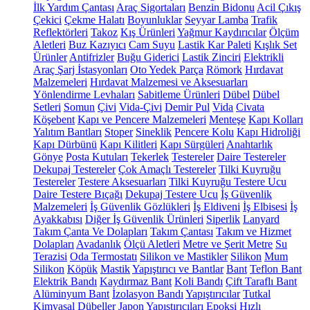
İlk Yardım Çantası
Araç Sigortaları
Benzin Bidonu
Acil Çıkış
Çekici
Çekme Halatı
Boyunluklar
Seyyar Lamba
Trafik
Reflektörleri
Takoz
Kış Ürünleri
Yağmur Kaydırıcılar
Ölçüm
Aletleri
Buz Kazıyıcı
Cam Suyu
Lastik Kar Paleti
Kışlık Set
Ürünler
Antifrizler
Buğu Giderici
Lastik Zinciri
Elektrikli
Araç Şarj İstasyonları
Oto Yedek Parça
Römork
Hırdavat
Malzemeleri
Hırdavat Malzemesi ve Aksesuarları
Yönlendirme Levhaları
Sabitleme Ürünleri
Dübel
Dübel
Setleri
Somun
Çivi
Vida-Çivi
Demir Pul
Vida
Civata
Köşebent
Kapı ve Pencere Malzemeleri
Menteşe
Kapı Kolları
Yalıtım Bantları
Stoper
Sineklik
Pencere Kolu
Kapı Hidroliği
Kapı Dürbünü
Kapı Kilitleri
Kapı Sürgüleri
Anahtarlık
Gönye
Posta Kutuları
Tekerlek
Testereler
Daire Testereler
Dekupaj Testereler
Çok Amaçlı Testereler
Tilki Kuyruğu
Testereler
Testere Aksesuarları
Tilki Kuyruğu Testere Ucu
Daire Testere Bıçağı
Dekupaj Testere Ucu
İş Güvenlik
Malzemeleri
İş Güvenlik Gözlükleri
İş Eldiveni
İş Elbisesi
İş
Ayakkabısı
Diğer İş Güvenlik Ürünleri
Siperlik
Lanyard
Takım Çanta Ve Dolapları
Takım Çantası
Takım ve Hizmet
Dolapları
Avadanlık
Ölçü Aletleri
Metre ve Şerit Metre
Su
Terazisi
Oda Termostatı
Silikon ve Mastikler
Silikon
Mum
Silikon
Köpük
Mastik
Yapıştırıcı ve Bantlar
Bant
Teflon Bant
Elektrik Bandı
Kaydırmaz Bant
Koli Bandı
Çift Taraflı Bant
Alüminyum Bant
İzolasyon Bandı
Yapıştırıcılar
Tutkal
Kimyasal Dübeller
Japon Yapıştırıcıları
Epoksi
Hızlı