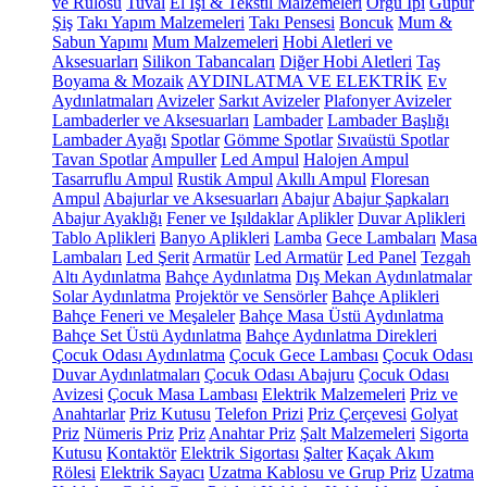
ve Rulosu
Tuval
El İşi & Tekstil Malzemeleri
Örgü İpi
Güpür
Şiş
Takı Yapım Malzemeleri
Takı Pensesi
Boncuk
Mum &
Sabun Yapımı
Mum Malzemeleri
Hobi Aletleri ve
Aksesuarları
Silikon Tabancaları
Diğer Hobi Aletleri
Taş
Boyama & Mozaik
AYDINLATMA VE ELEKTRİK
Ev
Aydınlatmaları
Avizeler
Sarkıt Avizeler
Plafonyer Avizeler
Lambaderler ve Aksesuarları
Lambader
Lambader Başlığı
Lambader Ayağı
Spotlar
Gömme Spotlar
Sıvaüstü Spotlar
Tavan Spotlar
Ampuller
Led Ampul
Halojen Ampul
Tasarruflu Ampul
Rustik Ampul
Akıllı Ampul
Floresan
Ampul
Abajurlar ve Aksesuarları
Abajur
Abajur Şapkaları
Abajur Ayaklığı
Fener ve Işıldaklar
Aplikler
Duvar Aplikleri
Tablo Aplikleri
Banyo Aplikleri
Lamba
Gece Lambaları
Masa
Lambaları
Led Şerit
Armatür
Led Armatür
Led Panel
Tezgah
Altı Aydınlatma
Bahçe Aydınlatma
Dış Mekan Aydınlatmalar
Solar Aydınlatma
Projektör ve Sensörler
Bahçe Aplikleri
Bahçe Feneri ve Meşaleler
Bahçe Masa Üstü Aydınlatma
Bahçe Set Üstü Aydınlatma
Bahçe Aydınlatma Direkleri
Çocuk Odası Aydınlatma
Çocuk Gece Lambası
Çocuk Odası
Duvar Aydınlatmaları
Çocuk Odası Abajuru
Çocuk Odası
Avizesi
Çocuk Masa Lambası
Elektrik Malzemeleri
Priz ve
Anahtarlar
Priz Kutusu
Telefon Prizi
Priz Çerçevesi
Golyat
Priz
Nümeris Priz
Priz
Anahtar Priz
Şalt Malzemeleri
Sigorta
Kutusu
Kontaktör
Elektrik Sigortası
Şalter
Kaçak Akım
Rölesi
Elektrik Sayacı
Uzatma Kablosu ve Grup Priz
Uzatma