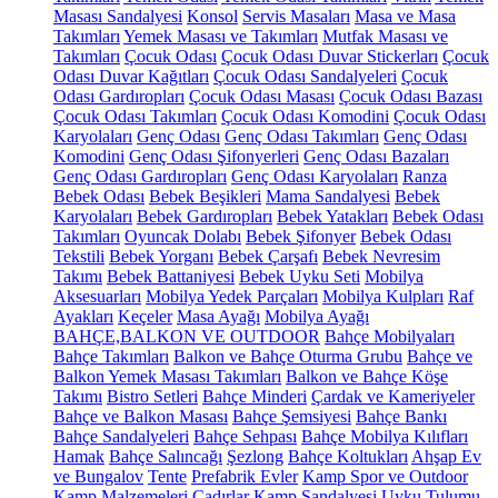
Masası Sandalyesi
Konsol
Servis Masaları
Masa ve Masa
Takımları
Yemek Masası ve Takımları
Mutfak Masası ve
Takımları
Çocuk Odası
Çocuk Odası Duvar Stickerları
Çocuk
Odası Duvar Kağıtları
Çocuk Odası Sandalyeleri
Çocuk
Odası Gardıropları
Çocuk Odası Masası
Çocuk Odası Bazası
Çocuk Odası Takımları
Çocuk Odası Komodini
Çocuk Odası
Karyolaları
Genç Odası
Genç Odası Takımları
Genç Odası
Komodini
Genç Odası Şifonyerleri
Genç Odası Bazaları
Genç Odası Gardıropları
Genç Odası Karyolaları
Ranza
Bebek Odası
Bebek Beşikleri
Mama Sandalyesi
Bebek
Karyolaları
Bebek Gardıropları
Bebek Yatakları
Bebek Odası
Takımları
Oyuncak Dolabı
Bebek Şifonyer
Bebek Odası
Tekstili
Bebek Yorganı
Bebek Çarşafı
Bebek Nevresim
Takımı
Bebek Battaniyesi
Bebek Uyku Seti
Mobilya
Aksesuarları
Mobilya Yedek Parçaları
Mobilya Kulpları
Raf
Ayakları
Keçeler
Masa Ayağı
Mobilya Ayağı
BAHÇE,BALKON VE OUTDOOR
Bahçe Mobilyaları
Bahçe Takımları
Balkon ve Bahçe Oturma Grubu
Bahçe ve
Balkon Yemek Masası Takımları
Balkon ve Bahçe Köşe
Takımı
Bistro Setleri
Bahçe Minderi
Çardak ve Kameriyeler
Bahçe ve Balkon Masası
Bahçe Şemsiyesi
Bahçe Bankı
Bahçe Sandalyeleri
Bahçe Sehpası
Bahçe Mobilya Kılıfları
Hamak
Bahçe Salıncağı
Şezlong
Bahçe Koltukları
Ahşap Ev
ve Bungalov
Tente
Prefabrik Evler
Kamp Spor ve Outdoor
Kamp Malzemeleri
Çadırlar
Kamp Sandalyesi
Uyku Tulumu