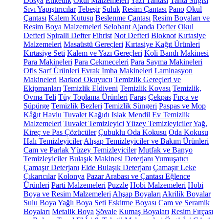
Dosya
Etiketlik
Okul Malzemeleri
Yazı Tahtası
Tahta Silgisi
Sıvı Yapıştırıcılar
Tebeşir
Suluk
Resim Çantası
Pano
Okul
Çantası
Kalem Kutusu
Beslenme Çantası
Resim Boyaları ve
Resim Boya Malzemeleri
Selobant
Ajanda
Defter
Okul
Defteri
Spiralli Defter
Fihrist
Not Defteri
Bloknot
Kırtasiye
Malzemeleri
Masaüstü Gereçleri
Kırtasiye Kağıt Ürünleri
Kırtasiye Seti
Kalem ve Yazı Gereçleri
Koli Bandı Makinesi
Para Makineleri
Para Çekmeceleri
Para Sayma Makineleri
Ofis Sarf Ürünleri
Evrak İmha Makineleri
Laminasyon
Makineleri
Barkod Okuyucu
Temizlik Gereçleri ve
Ekipmanları
Temizlik Eldiveni
Temizlik Kovası
Temizlik,
Ovma Teli
Tüy Toplama Ürünleri
Faraş
Çekpas
Fırça ve
Süpürge
Temizlik Bezleri
Temizlik Süngeri
Paspas ve Mop
Kâğıt Havlu
Tuvalet Kağıdı
Islak Mendil
Ev Temizlik
Malzemeleri
Tuvalet Temizleyici
Yüzey Temizleyiciler
Yağ,
Kireç ve Pas Çözücüler
Çubuklu Oda Kokusu
Oda Kokusu
Halı Temizleyiciler
Ahşap Temizleyiciler ve Bakım Ürünleri
Cam ve Parlak Yüzey Temizleyiciler
Mutfak ve Banyo
Temizleyiciler
Bulaşık Makinesi Deterjanı
Yumuşatıcı
Çamaşır Deterjanı
Elde Bulaşık Deterjanı
Çamaşır Leke
Çıkarıcılar
Kolonya
Pazar Arabası ve Çantası
Eğlence
Ürünleri
Parti Malzemeleri
Puzzle
Hobi Malzemeleri
Hobi
Boya ve Resim Malzemeleri
Ahşap Boyaları
Akrilik Boyalar
Sulu Boya
Yağlı Boya Seti
Eskitme Boyası
Cam ve Seramik
Boyaları
Metalik Boya
Şövale
Kumaş Boyaları
Resim Fırçası