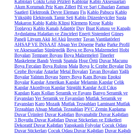
Kabloları
Çoklu Grup Prizleri
Kablolar
Kablo Aksesuarları
Akım Korumalı Priz
Kapı Zilleri
Pil ve Şarj Cihazları
Zaman
Saatleri
Elektronik Devre Elemanı
Fiş
Kablo Pabucu
Kablo
Yüksüğü
Elektronik Tamir Seti
Kablo Düzenleyiciler
Susta
Makaron Kablo
Kablo Klipsi
Klemens
Kroşe
Kablo
Toplayıcı
Kablo Kanalı
Adaptör
Duy
Buat Kutusu ve Kapağı
Aydınlatma Halatları ve Zincirleri
Enerji Sistemleri
Güneş
Paneli
Lityum Akü
Jel Akü
İnverter
Tavan Vantilatörleri
AHŞAP VE İNŞAAT
Ahşap Yer Döşeme
Parke
Parke Profil
ve Aksesuarları
Süpürgelik
Boya ve Boya Malzemeleri
Hobi
Boyaları
Tempare Boyası
Boya Malzemeleri
Tinerler
Maskeleme Bandı
Vernik
Spatula
Hışır Örtü
Duvar Macunu
Boya Fırçaları
Boya Rulosu
Mala
Boya
İç Cephe Boyalar
Dış
Cephe Boyalar
Astarlar
Metal Boyaları
Tavan Boyaları
Yağlı
Boyalar
Yalıtım Boyası
Sprey Boya
Kapı Boyası
Epoksi
Boyalar
Kapılar
Amerikan Kapılar
Melamin Kapılar
Çelik
Kapılar
Akordiyon Kapılar
Sürgülü Kapılar
Acil Çıkış
Kapıları
Kapı Kolları
Seramik ve Fayans
Banyo Seramik ve
Fayansları
Yer Seramik ve Fayansları
Mutfak Seramik ve
Fayansları
Karo
Mozaik
Mutfak Tezgahları
Laminant Mutfak
Tezgahları
Ahşap Mutfak Tezgahları
PVC Zemin Kaplama
Duvar Ürünleri
Duvar Kağıtları
Boyanabilir Duvar Kağıtları
3 Boyutlu Duvar Kağıtları
Duvar Stickerları ve Etiketleri
Dekoratif Duvar Kağıtları
Yapışkanlı Folyolar
Çocuk Odası
Duvar Stickerları
Çocuk Odası Duvar Kağıtları
Duvar Kağıdı