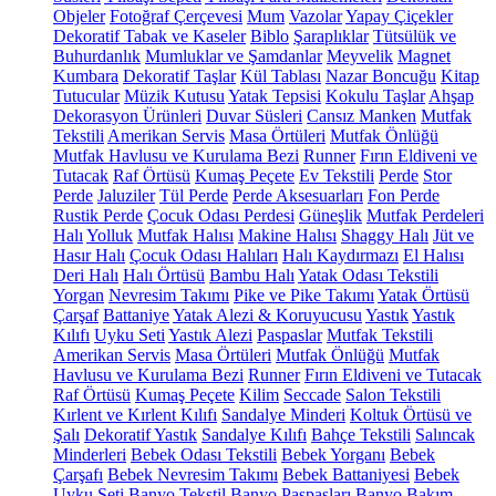
Objeler
Fotoğraf Çerçevesi
Mum
Vazolar
Yapay Çiçekler
Dekoratif Tabak ve Kaseler
Biblo
Şaraplıklar
Tütsülük ve
Buhurdanlık
Mumluklar ve Şamdanlar
Meyvelik
Magnet
Kumbara
Dekoratif Taşlar
Kül Tablası
Nazar Boncuğu
Kitap
Tutucular
Müzik Kutusu
Yatak Tepsisi
Kokulu Taşlar
Ahşap
Dekorasyon Ürünleri
Duvar Süsleri
Cansız Manken
Mutfak
Tekstili
Amerikan Servis
Masa Örtüleri
Mutfak Önlüğü
Mutfak Havlusu ve Kurulama Bezi
Runner
Fırın Eldiveni ve
Tutacak
Raf Örtüsü
Kumaş Peçete
Ev Tekstili
Perde
Stor
Perde
Jaluziler
Tül Perde
Perde Aksesuarları
Fon Perde
Rustik Perde
Çocuk Odası Perdesi
Güneşlik
Mutfak Perdeleri
Halı
Yolluk
Mutfak Halısı
Makine Halısı
Shaggy Halı
Jüt ve
Hasır Halı
Çocuk Odası Halıları
Halı Kaydırmazı
El Halısı
Deri Halı
Halı Örtüsü
Bambu Halı
Yatak Odası Tekstili
Yorgan
Nevresim Takımı
Pike ve Pike Takımı
Yatak Örtüsü
Çarşaf
Battaniye
Yatak Alezi & Koruyucusu
Yastık
Yastık
Kılıfı
Uyku Seti
Yastık Alezi
Paspaslar
Mutfak Tekstili
Amerikan Servis
Masa Örtüleri
Mutfak Önlüğü
Mutfak
Havlusu ve Kurulama Bezi
Runner
Fırın Eldiveni ve Tutacak
Raf Örtüsü
Kumaş Peçete
Kilim
Seccade
Salon Tekstili
Kırlent ve Kırlent Kılıfı
Sandalye Minderi
Koltuk Örtüsü ve
Şalı
Dekoratif Yastık
Sandalye Kılıfı
Bahçe Tekstili
Salıncak
Minderleri
Bebek Odası Tekstili
Bebek Yorganı
Bebek
Çarşafı
Bebek Nevresim Takımı
Bebek Battaniyesi
Bebek
Uyku Seti
Banyo Tekstil
Banyo Paspasları
Banyo Bakım