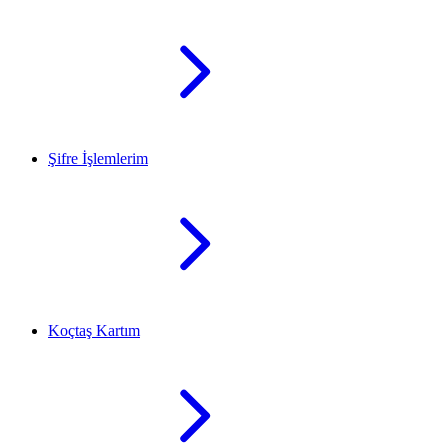
Şifre İşlemlerim
Koçtaş Kartım