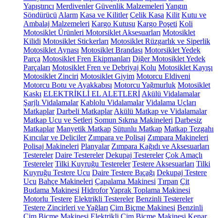
Yapıştırıcı
Merdivenler
Güvenlik Malzemeleri
Yangın
Söndürücü
Alarm
Kasa ve Kilitler
Çelik Kasa
Kilit
Kutu ve
Ambalaj Malzemeleri
Kargo Kutusu
Kargo Poşeti
Koli
Motosiklet Ürünleri
Motorsiklet Aksesuarları
Motosiklet
Kilidi
Motosiklet Stickerları
Motosiklet Rüzgarlık ve Siperlik
Motosiklet Aynası
Motosiklet Brandası
Motorsiklet Yedek
Parça
Motosiklet Fren Ekipmanları
Diğer Motosiklet Yedek
Parçaları
Motosiklet Fren ve Debriyaj Kolu
Motosiklet Kayışı
Motosiklet Zinciri
Motosiklet Giyim
Motorcu Eldiveni
Motorcu Botu ve Ayakkabısı
Motorcu Yağmurluk
Motosiklet
Kaskı
ELEKTRİKLİ EL ALETLERİ
Akülü Vidalamalar
Şarjlı Vidalamalar
Kablolu Vidalamalar
Vidalama Uçları
Matkaplar
Darbeli Matkaplar
Akülü Matkap ve Vidalamalar
Matkap Ucu ve Setleri
Somun Sıkma Makineleri
Darbesiz
Matkaplar
Manyetik Matkap
Sütunlu Matkap
Matkap Tezgahı
Kırıcılar ve Deliciler
Zımpara ve Polisaj
Zımpara Makineleri
Polisaj Makineleri
Planyalar
Zımpara Kağıdı ve Aksesuarları
Testereler
Daire Testereler
Dekupaj Testereler
Çok Amaçlı
Testereler
Tilki Kuyruğu Testereler
Testere Aksesuarları
Tilki
Kuyruğu Testere Ucu
Daire Testere Bıçağı
Dekupaj Testere
Ucu
Bahçe Makineleri
Çapalama Makinesi
Tırpan
Çit
Budama Makinesi
Hidrofor
Yaprak Toplama Makinesi
Motorlu Testere
Elektrikli Testereler
Benzinli Testereler
Testere Zincirleri ve Yağları
Çim Biçme Makinesi
Benzinli
Çim Biçme Makinesi
Elektrikli Çim Biçme Makinesi
Kenar