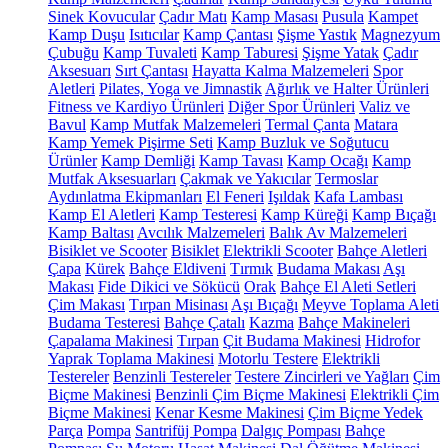
Sinek Kovucular
Çadır Matı
Kamp Masası
Pusula
Kampet
Kamp Duşu
Isıtıcılar
Kamp Çantası
Şişme Yastık
Magnezyum
Çubuğu
Kamp Tuvaleti
Kamp Taburesi
Şişme Yatak
Çadır
Aksesuarı
Sırt Çantası
Hayatta Kalma Malzemeleri
Spor
Aletleri
Pilates, Yoga ve Jimnastik
Ağırlık ve Halter Ürünleri
Fitness ve Kardiyo Ürünleri
Diğer Spor Ürünleri
Valiz ve
Bavul
Kamp Mutfak Malzemeleri
Termal Çanta
Matara
Kamp Yemek Pişirme Seti
Kamp Buzluk ve Soğutucu
Ürünler
Kamp Demliği
Kamp Tavası
Kamp Ocağı
Kamp
Mutfak Aksesuarları
Çakmak ve Yakıcılar
Termoslar
Aydınlatma Ekipmanları
El Feneri
Işıldak
Kafa Lambası
Kamp El Aletleri
Kamp Testeresi
Kamp Küreği
Kamp Bıçağı
Kamp Baltası
Avcılık Malzemeleri
Balık Av Malzemeleri
Bisiklet ve Scooter
Bisiklet
Elektrikli Scooter
Bahçe Aletleri
Çapa
Kürek
Bahçe Eldiveni
Tırmık
Budama Makası
Aşı
Makası
Fide Dikici ve Sökücü
Orak
Bahçe El Aleti Setleri
Çim Makası
Tırpan Misinası
Aşı Bıçağı
Meyve Toplama Aleti
Budama Testeresi
Bahçe Çatalı
Kazma
Bahçe Makineleri
Çapalama Makinesi
Tırpan
Çit Budama Makinesi
Hidrofor
Yaprak Toplama Makinesi
Motorlu Testere
Elektrikli
Testereler
Benzinli Testereler
Testere Zincirleri ve Yağları
Çim
Biçme Makinesi
Benzinli Çim Biçme Makinesi
Elektrikli Çim
Biçme Makinesi
Kenar Kesme Makinesi
Çim Biçme Yedek
Parça
Pompa
Santrifüj Pompa
Dalgıç Pompası
Bahçe