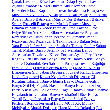
Çanak Lavabolar
Köşe Lavabolar
Dolap Uyumlu Lavabo
Ayaklı Lavabolar
Klozet
Duvara Sıfır Klozetler
Asma
Klozetler
Klozet Kapakları
Pisuvar
Tuvalet Taşı
Batarya ve
Musluklar
Lavabo Bataryaları
Mutfak Bataryaları
Su Tasarruf
Aparatı
Banyo Bataryaları
Musluk
Duş Bataryaları
Batarya
Setleri
Fotoselli Batarya
Ara Musluk
Pisuvar Musluğu
Batarya ve Musluk Yedek Parçaları
Sifon
Lavabo Sifonu
Eviye Sifonu
Yer Sifonu
Sifon Aksesuarları ve Parçaları
Rezervuar ve Aksesuarları
Rezervuar Kumanda Paneli
Rezervuar Seti
Rezervuar İç Takımı
Banyo Bakım Setleri
Yara Bandı
Lif ve Süngerler
Sıcak Su Torbası
Cımbız
Sabun
Tırnak Makası
Banyo Seramik ve Fayansları
Banyo
Aksesuarları
Tuvalet ve Klozet Fırçaları
Ayaklı Fırçalık ve
Kağıtlık Seti
Duş Rafı
Banyo Aynaları
Banyo Askısı
Banyo
Taburesi
Sabunluk
Sıvı Sabunluk Pompası
Tuvalet Kağıtlığı
Pamukluk
Diş Fırçası Koruma Kabı
Diş Macunu Kutusu
Dispenserler
Sıvı Sabun Dispenseri
Tuvalet Kağıdı Dispenseri
Havlu Dispenseri
Klozet Kapak Örtüsü Dispenseri
El
Kurutma Cihazları
Banyo Etajeri
Banyo Düzenleyicileri
Banyo Seti
Diş Fırçalık
Havluluk
Banyo Kaydırmazı
Duş
Perde Askısı
Yaşlı ve Bedensel Engelli Banyo Ürünleri
Banyo
Havalandırma ve Isıtma
Banyo Aspiratörü
Diğer
Banyo
Tekstil
Banyo Paspasları
Banyo Bakım Setleri
Banyo
Perdeleri
Bornoz
Peştemal
Havlu
MUTFAK
Mutfak
Mobilyaları
Mutfak Dolapları
Hazır Mutfak Dolapları
Çok