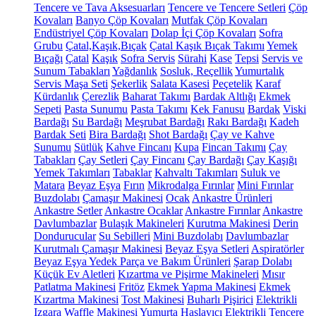
Tencere ve Tava Aksesuarları
Tencere ve Tencere Setleri
Çöp
Kovaları
Banyo Çöp Kovaları
Mutfak Çöp Kovaları
Endüstriyel Çöp Kovaları
Dolap İçi Çöp Kovaları
Sofra
Grubu
Çatal,Kaşık,Bıçak
Çatal Kaşık Bıçak Takımı
Yemek
Bıçağı
Çatal
Kaşık
Sofra Servis
Sürahi
Kase
Tepsi
Servis ve
Sunum Tabakları
Yağdanlık
Sosluk, Reçellik
Yumurtalık
Servis Maşa Seti
Şekerlik
Salata Kasesi
Peçetelik
Karaf
Kürdanlık
Çerezlik
Baharat Takımı
Bardak Altlığı
Ekmek
Sepeti
Pasta Sunumu
Pasta Takımı
Kek Fanusu
Bardak
Viski
Bardağı
Su Bardağı
Meşrubat Bardağı
Rakı Bardağı
Kadeh
Bardak Seti
Bira Bardağı
Shot Bardağı
Çay ve Kahve
Sunumu
Sütlük
Kahve Fincanı
Kupa
Fincan Takımı
Çay
Tabakları
Çay Setleri
Çay Fincanı
Çay Bardağı
Çay Kaşığı
Yemek Takımları
Tabaklar
Kahvaltı Takımları
Suluk ve
Matara
Beyaz Eşya
Fırın
Mikrodalga Fırınlar
Mini Fırınlar
Buzdolabı
Çamaşır Makinesi
Ocak
Ankastre Ürünleri
Ankastre Setler
Ankastre Ocaklar
Ankastre Fırınlar
Ankastre
Davlumbazlar
Bulaşık Makineleri
Kurutma Makinesi
Derin
Dondurucular
Su Sebilleri
Mini Buzdolabı
Davlumbazlar
Kurutmalı Çamaşır Makinesi
Beyaz Eşya Setleri
Aspiratörler
Beyaz Eşya Yedek Parça ve Bakım Ürünleri
Şarap Dolabı
Küçük Ev Aletleri
Kızartma ve Pişirme Makineleri
Mısır
Patlatma Makinesi
Fritöz
Ekmek Yapma Makinesi
Ekmek
Kızartma Makinesi
Tost Makinesi
Buharlı Pişirici
Elektrikli
Izgara
Waffle Makinesi
Yumurta Haşlayıcı
Elektrikli Tencere