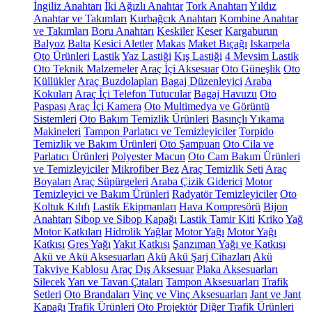
İngiliz Anahtarı
İki Ağızlı Anahtar
Tork Anahtarı
Yıldız
Anahtar ve Takımları
Kurbağcık Anahtarı
Kombine Anahtar
ve Takımları
Boru Anahtarı
Keskiler
Keser
Kargaburun
Balyoz
Balta
Kesici Aletler
Makas
Maket Bıçağı
Iskarpela
Oto Ürünleri
Lastik
Yaz Lastiği
Kış Lastiği
4 Mevsim Lastik
Oto Teknik Malzemeler
Araç İçi Aksesuar
Oto Güneşlik
Oto
Küllükler
Araç Buzdolapları
Bagaj Düzenleyici
Araba
Kokuları
Araç İçi Telefon Tutucular
Bagaj Havuzu
Oto
Paspası
Araç İçi Kamera
Oto Multimedya ve Görüntü
Sistemleri
Oto Bakım Temizlik Ürünleri
Basınçlı Yıkama
Makineleri
Tampon Parlatıcı ve Temizleyiciler
Torpido
Temizlik ve Bakım Ürünleri
Oto Şampuan
Oto Cila ve
Parlatıcı Ürünleri
Polyester Macun
Oto Cam Bakım Ürünleri
ve Temizleyiciler
Mikrofiber Bez
Araç Temizlik Seti
Araç
Boyaları
Araç Süpürgeleri
Araba Çizik Giderici
Motor
Temizleyici ve Bakım Ürünleri
Radyatör Temizleyiciler
Oto
Koltuk Kılıfı
Lastik Ekipmanları
Hava Kompresörü
Bijon
Anahtarı
Sibop ve Sibop Kapağı
Lastik Tamir Kiti
Kriko
Yağ
Motor Katkıları
Hidrolik Yağlar
Motor Yağı
Motor Yağı
Katkısı
Gres Yağı
Yakıt Katkısı
Şanzıman Yağı ve Katkısı
Akü ve Akü Aksesuarları
Akü
Akü Şarj Cihazları
Akü
Takviye Kablosu
Araç Dış Aksesuar
Plaka Aksesuarları
Silecek
Yan ve Tavan Çıtaları
Tampon Aksesuarları
Trafik
Setleri
Oto Brandaları
Vinç ve Vinç Aksesuarları
Jant ve Jant
Kapağı
Trafik Ürünleri
Oto Projektör
Diğer Trafik Ürünleri