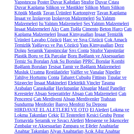
Yapıştırıcısı
Poster Duvar Kağıtları
Strafor
Duvar Çıtası
Duvar Kaplama
Silikon ve Mastikler
Silikon
Mum Silikon
Köpük
Mastik
Tavan Ürünleri
Kartonpiyer
Tavan Kaplama
İnşaat ve İzolasyon
İzolasyon Malzemeleri
Su Yalıtım
Malzemeleri
Isı Yalıtım Malzemeleri
Ses Yalıtım Malzemeleri
İnşaat Malzemeleri
Alçı
Cam Tuğla
Çimento
Beton Harcı
Çatı
Kaplama Malzemeleri
İnşaat Kimyasalları
İnşaat Temizlik
Ürünleri
Lavabo Çözücü
Harç ve Sıva Çözücü
Çok Amaçlı
Temizlik
Yağlayıcı ve Pas Çözücü
Yapı Kimyasalları
Derz
Dolgu
Seramik Yapıştırıcılar
Sıvı Conta
Strafor Yapıştırılar
Plastik Boru ve Ek Parçalar
Boru Bağlantı ve Aksesuarları
Temiz Su Boruları
Atık Su Boruları
PPRC Borular
Kombi
Bağlantı Boruları
Tesisat Tamir ve Bağlantı Malzemeleri
Musluk Uzatma
Regülatörler
Valfler ve Vanalar
Nipeller
Tahliye Hortumu
Conta
Taharet Çubuğu
Fittings
Tıpalar ve
Süzgeçler
İnşaat Makineleri
Elektrikli Vinçler
Taşıma
Arabaları
Caraskallar
Havlupanlar
Ahşaplar
Masif Paneller
Keresteler
Ahşap Seperatörler
Ahşap Çatı Malzemeleri
Çatı
Penceresi
Çatı Merdiveni
Ahşap Merdivenler
Trabzan
Sundurma
Menfezler
Banyo Menfezi
Su Deposu
HIRDAVAT EL ALETLERİ VE OTO
El Aletleri
Lokma ve
Lokma Takımları
Çekiç
El Testereleri
Kesici Grubu
Pense
Tornavida
Seramik ve Sıvacı Aletleri
Mengene ve İşkenceler
Zımbalar ve Aksesuarları
Zımpara ve Eğeler
Anahtarlar
Anahtar Takımları
Alyan Anahtarları
Açık Ağız Anahtar