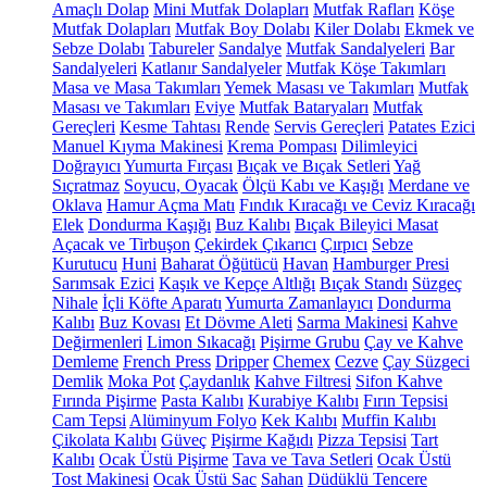
Amaçlı Dolap
Mini Mutfak Dolapları
Mutfak Rafları
Köşe
Mutfak Dolapları
Mutfak Boy Dolabı
Kiler Dolabı
Ekmek ve
Sebze Dolabı
Tabureler
Sandalye
Mutfak Sandalyeleri
Bar
Sandalyeleri
Katlanır Sandalyeler
Mutfak Köşe Takımları
Masa ve Masa Takımları
Yemek Masası ve Takımları
Mutfak
Masası ve Takımları
Eviye
Mutfak Bataryaları
Mutfak
Gereçleri
Kesme Tahtası
Rende
Servis Gereçleri
Patates Ezici
Manuel Kıyma Makinesi
Krema Pompası
Dilimleyici
Doğrayıcı
Yumurta Fırçası
Bıçak ve Bıçak Setleri
Yağ
Sıçratmaz
Soyucu, Oyacak
Ölçü Kabı ve Kaşığı
Merdane ve
Oklava
Hamur Açma Matı
Fındık Kıracağı ve Ceviz Kıracağı
Elek
Dondurma Kaşığı
Buz Kalıbı
Bıçak Bileyici Masat
Açacak ve Tirbuşon
Çekirdek Çıkarıcı
Çırpıcı
Sebze
Kurutucu
Huni
Baharat Öğütücü
Havan
Hamburger Presi
Sarımsak Ezici
Kaşık ve Kepçe Altlığı
Bıçak Standı
Süzgeç
Nihale
İçli Köfte Aparatı
Yumurta Zamanlayıcı
Dondurma
Kalıbı
Buz Kovası
Et Dövme Aleti
Sarma Makinesi
Kahve
Değirmenleri
Limon Sıkacağı
Pişirme Grubu
Çay ve Kahve
Demleme
French Press
Dripper
Chemex
Cezve
Çay Süzgeci
Demlik
Moka Pot
Çaydanlık
Kahve Filtresi
Sifon Kahve
Fırında Pişirme
Pasta Kalıbı
Kurabiye Kalıbı
Fırın Tepsisi
Cam Tepsi
Alüminyum Folyo
Kek Kalıbı
Muffin Kalıbı
Çikolata Kalıbı
Güveç
Pişirme Kağıdı
Pizza Tepsisi
Tart
Kalıbı
Ocak Üstü Pişirme
Tava ve Tava Setleri
Ocak Üstü
Tost Makinesi
Ocak Üstü Sac
Sahan
Düdüklü Tencere