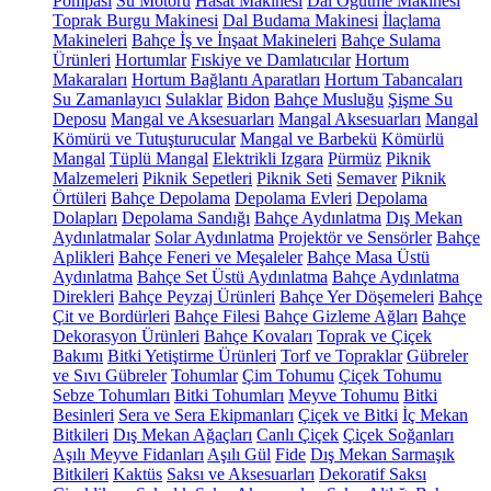
Pompası
Su Motoru
Hasat Makinesi
Dal Öğütme Makinesi
Toprak Burgu Makinesi
Dal Budama Makinesi
İlaçlama
Makineleri
Bahçe İş ve İnşaat Makineleri
Bahçe Sulama
Ürünleri
Hortumlar
Fıskiye ve Damlatıcılar
Hortum
Makaraları
Hortum Bağlantı Aparatları
Hortum Tabancaları
Su Zamanlayıcı
Sulaklar
Bidon
Bahçe Musluğu
Şişme Su
Deposu
Mangal ve Aksesuarları
Mangal Aksesuarları
Mangal
Kömürü ve Tutuşturucular
Mangal ve Barbekü
Kömürlü
Mangal
Tüplü Mangal
Elektrikli Izgara
Pürmüz
Piknik
Malzemeleri
Piknik Sepetleri
Piknik Seti
Semaver
Piknik
Örtüleri
Bahçe Depolama
Depolama Evleri
Depolama
Dolapları
Depolama Sandığı
Bahçe Aydınlatma
Dış Mekan
Aydınlatmalar
Solar Aydınlatma
Projektör ve Sensörler
Bahçe
Aplikleri
Bahçe Feneri ve Meşaleler
Bahçe Masa Üstü
Aydınlatma
Bahçe Set Üstü Aydınlatma
Bahçe Aydınlatma
Direkleri
Bahçe Peyzaj Ürünleri
Bahçe Yer Döşemeleri
Bahçe
Çit ve Bordürleri
Bahçe Filesi
Bahçe Gizleme Ağları
Bahçe
Dekorasyon Ürünleri
Bahçe Kovaları
Toprak ve Çiçek
Bakımı
Bitki Yetiştirme Ürünleri
Torf ve Topraklar
Gübreler
ve Sıvı Gübreler
Tohumlar
Çim Tohumu
Çiçek Tohumu
Sebze Tohumları
Bitki Tohumları
Meyve Tohumu
Bitki
Besinleri
Sera ve Sera Ekipmanları
Çiçek ve Bitki
İç Mekan
Bitkileri
Dış Mekan Ağaçları
Canlı Çiçek
Çiçek Soğanları
Aşılı Meyve Fidanları
Aşılı Gül
Fide
Dış Mekan Sarmaşık
Bitkileri
Kaktüs
Saksı ve Aksesuarları
Dekoratif Saksı