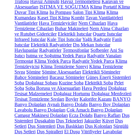
Trafosu
Havuz Ampulü
Havuz Termometresi
Karavan ve
Aksesuarları
ISITMA VE SOĞUTMA
Klima
Portatif Klima
Duvar Tipi Klima
Isı Pompası
Salon Tipi Klima
Klima
Kumandası
Kaset Tipi Klima
Kombi
Tavan Vantilatörleri
Vantilatörler
Hava Temizleyiciler
Nem Cihazları
Hava
Temizleme Cihazları
Buhar Makineleri
Nem Alma Cihazları
ve Rutubet Gidericiler
Elektrikli Isıtıcılar
Quartz Isıtıcılar
Infrared Isıtıcılar
Kule Tipi Isıtıcılar
Yağlı Radyatör
Fanlı
Isıtıcılar
Elektrikli Radyatörler
Dış Mekan Isıtıcılar
Havlupanlar
Radyatörler
Termosifonlar
Şofbenler
Ani Su
Isıtıcı
Isıtma ve Soğutma Yedek Parça
Radyatör Vanaları
Termostat
Klima Yedek Parça
Radyatör Yedek Parça
Klima
Temizleyicisi
Klima Temizleme Spreyi
Klima Temizleme
Sıvısı
Şömine
Şömine Aksesuarları
Elektrikli Şömineler
Bahçe Şömineleri
Bacasız Şömineler
Güneş Enerji Sistemleri
Soba
Doğalgaz Sobası
Kuzine Soba
Elektrikli Soba
Pelet
Soba
Soba Borusu ve Aksesuarları
Hava Perdesi
Doğalgaz
Tesisat Malzemeleri
Doğalgaz Hortumu
Doğalgaz Menfezleri
Tesisat Temizleme Sıvıları
Boyler
Kalorifer Kazanı
BANYO
Banyo Dolapları
Aynalı Banyo Dolabı
Banyo Boy Dolapları
Lavabolu Banyo Dolapları
Çok Amaçlı Banyo Dolapları
Çamaşır Makinesi Dolapları
Ecza Dolabı
Banyo Rafları
Duş
Sistemleri
Duşakabin
Duş Tekneleri
Jakuziler
Küvet
Duş
Setleri
Duş Sistemleri
Duş Başlıkları
Duş Kolonları
Sürgülü
Duş Setleri
Duş Spiralleri
El Duşu
Vitrifiyeler
Lavabolar