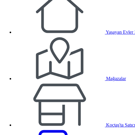
Yaşayan Evler
Mağazalar
Koçtaş'ta Satıc