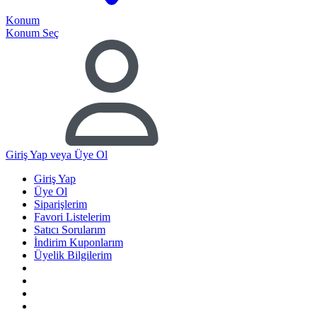
Konum
Konum Seç
Giriş Yap
veya Üye Ol
Giriş Yap
Üye Ol
Siparişlerim
Favori Listelerim
Satıcı Sorularım
İndirim Kuponlarım
Üyelik Bilgilerim