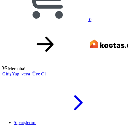
0
👋
Merhaba!
Giriş Yap veya Üye Ol
Siparişlerim