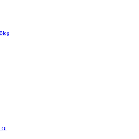
 Blog
ı Ol