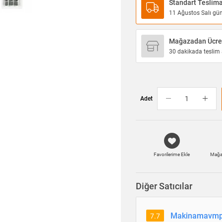
Standart Teslim
11 Ağustos Salı günü
Mağazadan Ücret
30 dakikada teslim a
Adet
Favorilerime Ekle
Mağa
Diğer Satıcılar
Makinamavmp
7.7