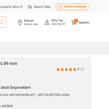
Yardım ve Destek
Koçtaş'ta Satıcı Ol
Sipariş Takip
Giriş Yap
Konum
0
Sepetim
veya Üye Ol
Konum Seç
çlü 89 mm
5
(2)
Taksit Seçenekleri
s ucu seti içerisinde ph1 , ph2 ve ph3 bits uçları
 sahiptir.