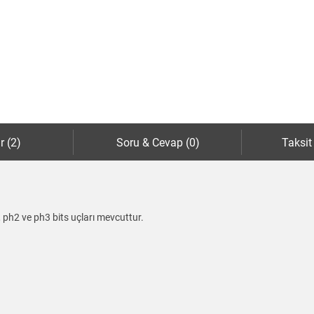
r (2)
Soru & Cevap (0)
Taksit
, ph2 ve ph3 bits uçları mevcuttur.