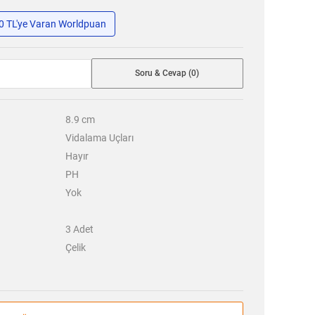
50 TL'ye Varan Worldpuan
Soru & Cevap (0)
8.9
cm
Vidalama Uçları
Hayır
PH
Yok
3 Adet
Çelik