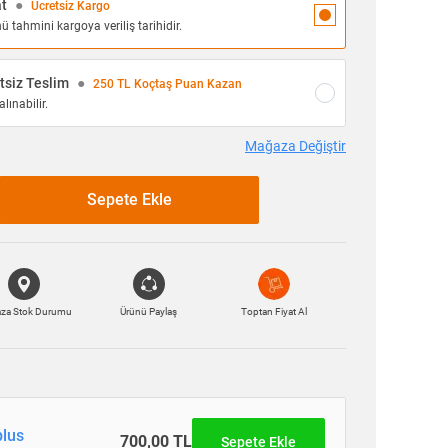
at
●
Ücretsiz Kargo
 tahmini kargoya veriliş tarihidir.
siz Teslim
●
250 TL Koçtaş Puan Kazan
lınabilir.
Mağaza Değiştir
Sepete Ekle
za Stok Durumu
Ürünü Paylaş
Toptan Fiyat Al
lus
700,00 TL
Sepete Ekle