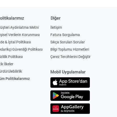
olitikalarımız
Diğer
üşteri Aydınlatma Metni
İletişim
işisel Verilerin Korunması
Fatura Sorgulama
ade & İptal Politikası
Sıkça Sorulan Sorular
edarikçi Güvenliği Politikası
Bilgi Toplumu Hizmetleri
zlilik Politikası
Çerez Tercihlerini Değiştir
ik İlkeler
ürdürülebilirlik
Mobil Uygulamalar
üm Politikalarımız