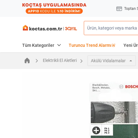
Toptan 
Tüm Kategoriler
Turuncu Trend Alarmı🚨
Yeni Ür
Elektrikli El Aletleri
Akülü Vidalamalar