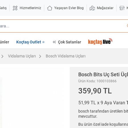
Satış
Hizmetlerimiz
Yaşayan Evler Blog
Mağazalar
ünler
Koçtaş Outlet ⭐
Çok Satanlar
Vidalama Uçları
Bosch Vidalama Uçları
Bosch
Bits Uç Seti Ü
Ürün Kodu: 1000103866
359,90 TL
51,99 TL x 9 Aya Varan
bosch tarafından üretilen bit
mevcuttur.
Bu ürün özel iade koşullarına