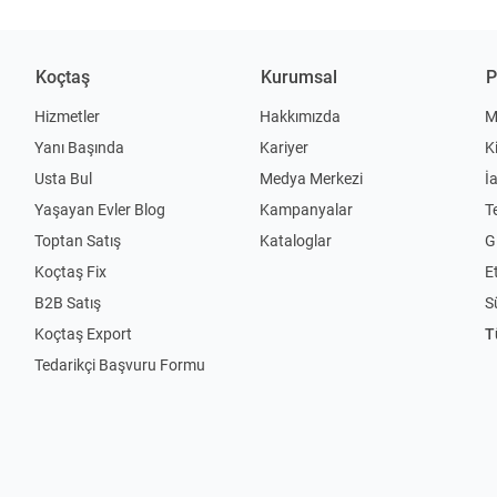
Koçtaş
Kurumsal
P
Hizmetler
Hakkımızda
M
Yanı Başında
Kariyer
K
Usta Bul
Medya Merkezi
İ
Yaşayan Evler Blog
Kampanyalar
T
Toptan Satış
Kataloglar
Gi
Koçtaş Fix
Et
B2B Satış
S
Koçtaş Export
T
Tedarikçi Başvuru Formu