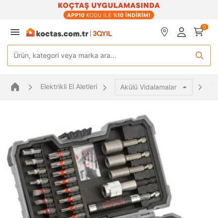
0
Ürün, kategori veya marka ara...
Elektrikli El Aletleri
Vi
Akülü Vidalamalar