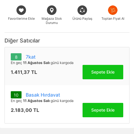
Favorilerime Ekle
Mağaza Stok
Ürünü Paylaş
Toptan Fiyat Al
Durumu
Diğer Satıcılar
7kat
8
En geç
11 Ağustos Salı
günü kargoda
1.411,37 TL
Sepete Ekle
Basak Hırdavat
10
En geç
11 Ağustos Salı
günü kargoda
2.183,00 TL
Sepete Ekle