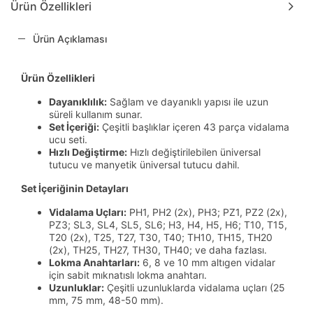
Ürün Özellikleri
Ürün Açıklaması
Ürün Özellikleri
Dayanıklılık:
Sağlam ve dayanıklı yapısı ile uzun
süreli kullanım sunar.
Set İçeriği:
Çeşitli başlıklar içeren 43 parça vidalama
ucu seti.
Hızlı Değiştirme:
Hızlı değiştirilebilen üniversal
tutucu ve manyetik üniversal tutucu dahil.
Set İçeriğinin Detayları
Vidalama Uçları:
PH1, PH2 (2x), PH3; PZ1, PZ2 (2x),
PZ3; SL3, SL4, SL5, SL6; H3, H4, H5, H6; T10, T15,
T20 (2x), T25, T27, T30, T40; TH10, TH15, TH20
(2x), TH25, TH27, TH30, TH40; ve daha fazlası.
Lokma Anahtarları:
6, 8 ve 10 mm altıgen vidalar
için sabit mıknatıslı lokma anahtarı.
Uzunluklar:
Çeşitli uzunluklarda vidalama uçları (25
mm, 75 mm, 48-50 mm).