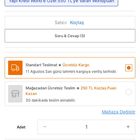
Yapı Kredi World'e Özel 550 TL'ye Varan Worldpuan
Satıcı:
Koçtaş
Soru & Cevap (5)
Standart Teslimat
Ücretsiz Kargo
●
11 Ağustos Salı günü tahmini kargoya veriliş tarihidir.
Mağazadan Ücretsiz Teslim
250 TL Koçtaş Puan
●
Kazan
30 dakikada teslim alınabilir.
Mağaza Değiştir
Adet