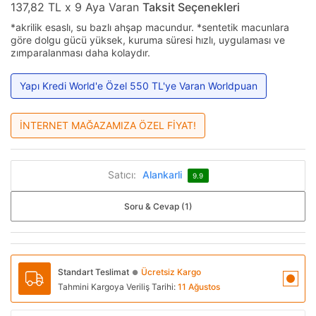
137,82 TL x 9 Aya Varan
Taksit Seçenekleri
*akrilik esaslı, su bazlı ahşap macundur. *sentetik macunlara
göre dolgu gücü yüksek, kuruma süresi hızlı, uygulaması ve
zımparalanması daha kolaydır.
Yapı Kredi World'e Özel 550 TL'ye Varan Worldpuan
İNTERNET MAĞAZAMIZA ÖZEL FİYAT!
Satıcı:
Alankarli
9.9
Soru & Cevap (1)
Standart Teslimat
Ücretsiz Kargo
●
Tahmini Kargoya Veriliş Tarihi:
11 Ağustos