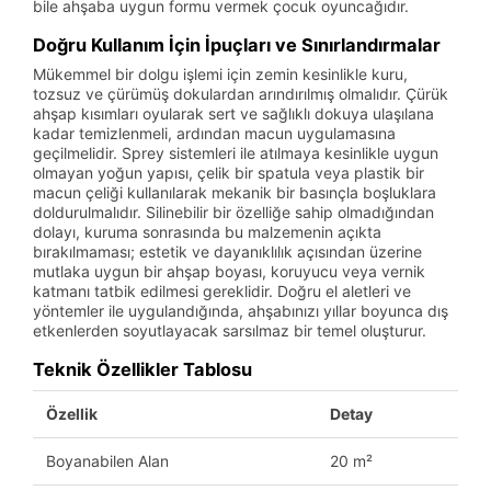
bile ahşaba uygun formu vermek çocuk oyuncağıdır.
Doğru Kullanım İçin İpuçları ve Sınırlandırmalar
Mükemmel bir dolgu işlemi için zemin kesinlikle kuru,
tozsuz ve çürümüş dokulardan arındırılmış olmalıdır. Çürük
ahşap kısımları oyularak sert ve sağlıklı dokuya ulaşılana
kadar temizlenmeli, ardından macun uygulamasına
geçilmelidir. Sprey sistemleri ile atılmaya kesinlikle uygun
olmayan yoğun yapısı, çelik bir spatula veya plastik bir
macun çeliği kullanılarak mekanik bir basınçla boşluklara
doldurulmalıdır. Silinebilir bir özelliğe sahip olmadığından
dolayı, kuruma sonrasında bu malzemenin açıkta
bırakılmaması; estetik ve dayanıklılık açısından üzerine
mutlaka uygun bir ahşap boyası, koruyucu veya vernik
katmanı tatbik edilmesi gereklidir. Doğru el aletleri ve
yöntemler ile uygulandığında, ahşabınızı yıllar boyunca dış
etkenlerden soyutlayacak sarsılmaz bir temel oluşturur.
Teknik Özellikler Tablosu
Özellik
Detay
Boyanabilen Alan
20 m²