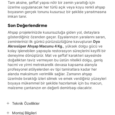
Tam aksine, şeffaf yapısı nötr bir zemin yarattığı için
üzerine uygulanacak her türlü açık veya koyu renkli ahşap
boyasının gerçek tonunu kusursuz bir şekilde yansıtmasına
imkan tanır.
Son Değerlendirme
Ahşap projelerinizde kusursuzluğa giden yol, detaylara
gösterdiğiniz özenden geçer. Eşyalarınızın yaralarını saran,
zeminlerinizi ilk günkü pürüzsüzlüğüne kavuşturan
Dyo
Akrosüper Ahşap Macunu 4 Kg.
, yüksek dolgu gücü ve
kolay işlenebilen yapısıyla restorasyon süreçlerini keyifli bir
deneyime dönüştürür. Mat ve şeffaf karakteri sayesinde
doğallıktan taviz vermeyen bu üstün nitelikli dolgu, geniş
hacmi ve yirmi metrekarelik devasa kapsama alanıyla
profesyonel atölyelerden ev tipi tamiratlara kadar her
alanda maksimum verimlilik sağlar. Zamanın ahşap
üzerinde bıraktığı izleri silmek ve emek verdiğiniz yüzeyleri
boyaya mükemmel bir şekilde hazırlamak için bu macun,
malzeme çantanızın en değerli demirbaşı olacaktır.
Teknik Özellikler
Montaj Bilgileri