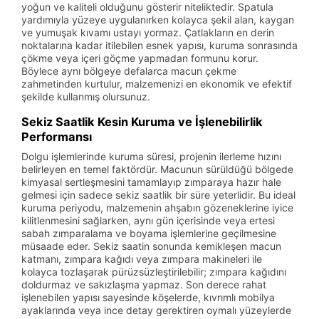
yoğun ve kaliteli olduğunu gösterir niteliktedir. Spatula
yardımıyla yüzeye uygulanırken kolayca şekil alan, kaygan
ve yumuşak kıvamı ustayı yormaz. Çatlakların en derin
noktalarına kadar itilebilen esnek yapısı, kuruma sonrasında
çökme veya içeri göçme yapmadan formunu korur.
Böylece aynı bölgeye defalarca macun çekme
zahmetinden kurtulur, malzemenizi en ekonomik ve efektif
şekilde kullanmış olursunuz.
Sekiz Saatlik Kesin Kuruma ve İşlenebilirlik
Performansı
Dolgu işlemlerinde kuruma süresi, projenin ilerleme hızını
belirleyen en temel faktördür. Macunun sürüldüğü bölgede
kimyasal sertleşmesini tamamlayıp zımparaya hazır hale
gelmesi için sadece sekiz saatlik bir süre yeterlidir. Bu ideal
kuruma periyodu, malzemenin ahşabın gözeneklerine iyice
kilitlenmesini sağlarken, aynı gün içerisinde veya ertesi
sabah zımparalama ve boyama işlemlerine geçilmesine
müsaade eder. Sekiz saatin sonunda kemikleşen macun
katmanı, zımpara kağıdı veya zımpara makineleri ile
kolayca tozlaşarak pürüzsüzleştirilebilir; zımpara kağıdını
doldurmaz ve sakızlaşma yapmaz. Son derece rahat
işlenebilen yapısı sayesinde köşelerde, kıvrımlı mobilya
ayaklarında veya ince detay gerektiren oymalı yüzeylerde