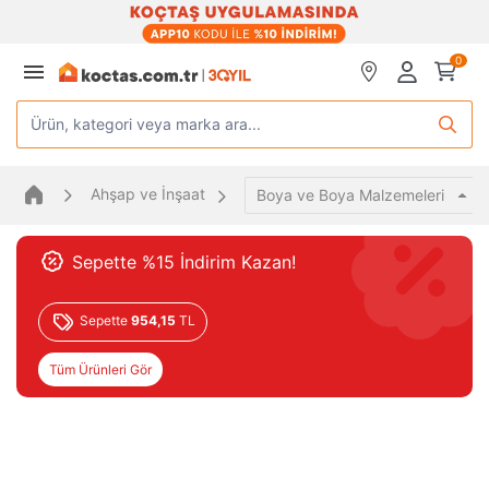
0
Ürün, kategori veya marka ara...
Ahşap ve İnşaat
Boya ve Boya Malzemeleri
Sepette %15 İndirim Kazan!
Sepette
954,15
TL
Tüm Ürünleri Gör