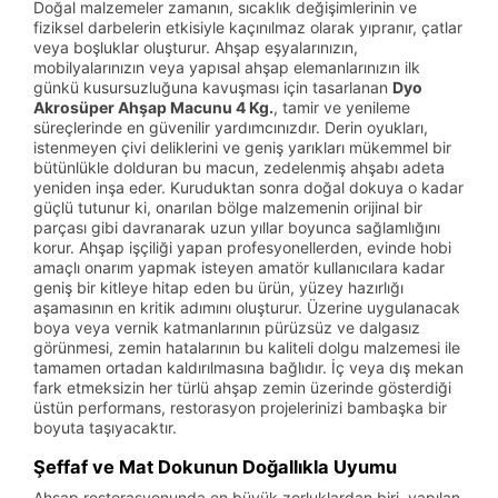
Doğal malzemeler zamanın, sıcaklık değişimlerinin ve
fiziksel darbelerin etkisiyle kaçınılmaz olarak yıpranır, çatlar
veya boşluklar oluşturur. Ahşap eşyalarınızın,
mobilyalarınızın veya yapısal ahşap elemanlarınızın ilk
günkü kusursuzluğuna kavuşması için tasarlanan
Dyo
Akrosüper Ahşap Macunu 4 Kg.
, tamir ve yenileme
süreçlerinde en güvenilir yardımcınızdır. Derin oyukları,
istenmeyen çivi deliklerini ve geniş yarıkları mükemmel bir
bütünlükle dolduran bu macun, zedelenmiş ahşabı adeta
yeniden inşa eder. Kuruduktan sonra doğal dokuya o kadar
güçlü tutunur ki, onarılan bölge malzemenin orijinal bir
parçası gibi davranarak uzun yıllar boyunca sağlamlığını
korur. Ahşap işçiliği yapan profesyonellerden, evinde hobi
amaçlı onarım yapmak isteyen amatör kullanıcılara kadar
geniş bir kitleye hitap eden bu ürün, yüzey hazırlığı
aşamasının en kritik adımını oluşturur. Üzerine uygulanacak
boya veya vernik katmanlarının pürüzsüz ve dalgasız
görünmesi, zemin hatalarının bu kaliteli dolgu malzemesi ile
tamamen ortadan kaldırılmasına bağlıdır. İç veya dış mekan
fark etmeksizin her türlü ahşap zemin üzerinde gösterdiği
üstün performans, restorasyon projelerinizi bambaşka bir
boyuta taşıyacaktır.
Şeffaf ve Mat Dokunun Doğallıkla Uyumu
Ahşap restorasyonunda en büyük zorluklardan biri, yapılan