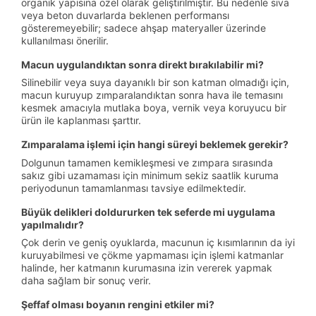
organik yapısına özel olarak geliştirilmiştir. Bu nedenle sıva
veya beton duvarlarda beklenen performansı
gösteremeyebilir; sadece ahşap materyaller üzerinde
kullanılması önerilir.
Macun uygulandıktan sonra direkt bırakılabilir mi?
Silinebilir veya suya dayanıklı bir son katman olmadığı için,
macun kuruyup zımparalandıktan sonra hava ile temasını
kesmek amacıyla mutlaka boya, vernik veya koruyucu bir
ürün ile kaplanması şarttır.
Zımparalama işlemi için hangi süreyi beklemek gerekir?
Dolgunun tamamen kemikleşmesi ve zımpara sırasında
sakız gibi uzamaması için minimum sekiz saatlik kuruma
periyodunun tamamlanması tavsiye edilmektedir.
Büyük delikleri doldururken tek seferde mi uygulama
yapılmalıdır?
Çok derin ve geniş oyuklarda, macunun iç kısımlarının da iyi
kuruyabilmesi ve çökme yapmaması için işlemi katmanlar
halinde, her katmanın kurumasına izin vererek yapmak
daha sağlam bir sonuç verir.
Şeffaf olması boyanın rengini etkiler mi?