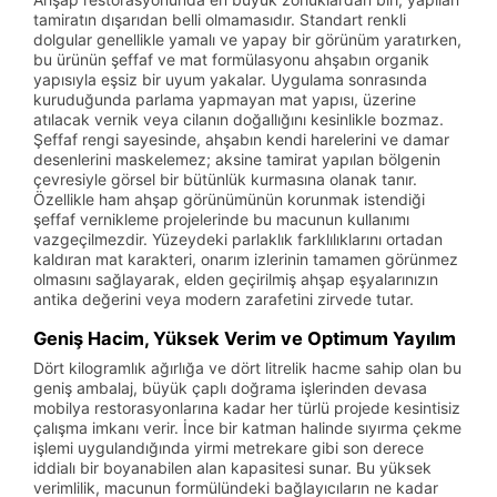
tamiratın dışarıdan belli olmamasıdır. Standart renkli
dolgular genellikle yamalı ve yapay bir görünüm yaratırken,
bu ürünün şeffaf ve mat formülasyonu ahşabın organik
yapısıyla eşsiz bir uyum yakalar. Uygulama sonrasında
kuruduğunda parlama yapmayan mat yapısı, üzerine
atılacak vernik veya cilanın doğallığını kesinlikle bozmaz.
Şeffaf rengi sayesinde, ahşabın kendi harelerini ve damar
desenlerini maskelemez; aksine tamirat yapılan bölgenin
çevresiyle görsel bir bütünlük kurmasına olanak tanır.
Özellikle ham ahşap görünümünün korunmak istendiği
şeffaf vernikleme projelerinde bu macunun kullanımı
vazgeçilmezdir. Yüzeydeki parlaklık farklılıklarını ortadan
kaldıran mat karakteri, onarım izlerinin tamamen görünmez
olmasını sağlayarak, elden geçirilmiş ahşap eşyalarınızın
antika değerini veya modern zarafetini zirvede tutar.
Geniş Hacim, Yüksek Verim ve Optimum Yayılım
Dört kilogramlık ağırlığa ve dört litrelik hacme sahip olan bu
geniş ambalaj, büyük çaplı doğrama işlerinden devasa
mobilya restorasyonlarına kadar her türlü projede kesintisiz
çalışma imkanı verir. İnce bir katman halinde sıyırma çekme
işlemi uygulandığında yirmi metrekare gibi son derece
iddialı bir boyanabilen alan kapasitesi sunar. Bu yüksek
verimlilik, macunun formülündeki bağlayıcıların ne kadar