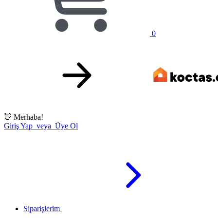
0
👋
Merhaba!
Giriş Yap veya Üye Ol
Siparişlerim