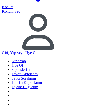
Konum
Konum Seç
Giriş Yap
veya Üye Ol
Giriş Yap
Üye Ol
Siparişlerim
Favori Listelerim
Satıcı Sorularım
İndirim Kuponlarım
Üyelik Bilgilerim