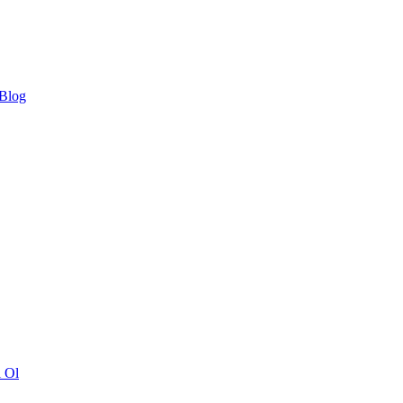
 Blog
ı Ol