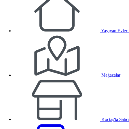
Yaşayan Evler
Mağazalar
Koçtaş'ta Satıc