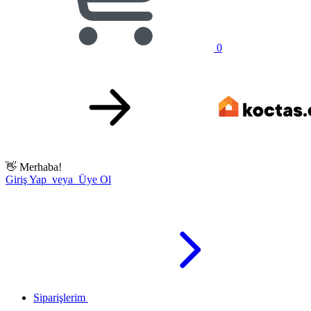
0
👋
Merhaba!
Giriş Yap veya Üye Ol
Siparişlerim