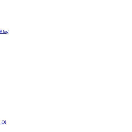
 Blog
ı Ol