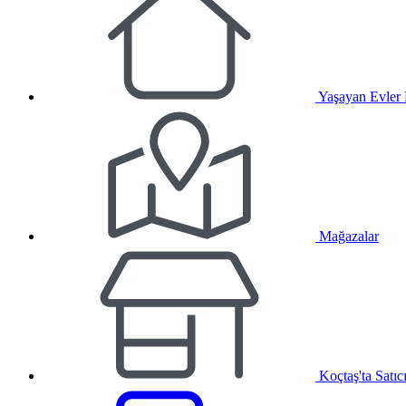
Yaşayan Evler
Mağazalar
Koçtaş'ta Satıc