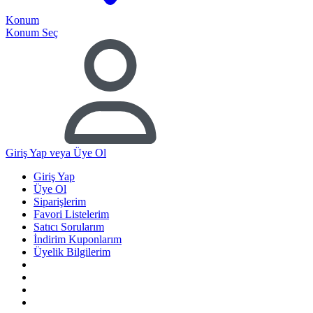
Konum
Konum Seç
Giriş Yap
veya Üye Ol
Giriş Yap
Üye Ol
Siparişlerim
Favori Listelerim
Satıcı Sorularım
İndirim Kuponlarım
Üyelik Bilgilerim