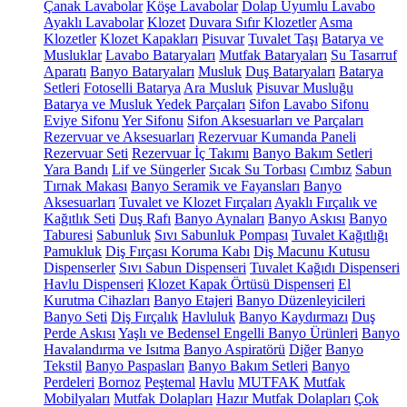
Çanak Lavabolar
Köşe Lavabolar
Dolap Uyumlu Lavabo
Ayaklı Lavabolar
Klozet
Duvara Sıfır Klozetler
Asma
Klozetler
Klozet Kapakları
Pisuvar
Tuvalet Taşı
Batarya ve
Musluklar
Lavabo Bataryaları
Mutfak Bataryaları
Su Tasarruf
Aparatı
Banyo Bataryaları
Musluk
Duş Bataryaları
Batarya
Setleri
Fotoselli Batarya
Ara Musluk
Pisuvar Musluğu
Batarya ve Musluk Yedek Parçaları
Sifon
Lavabo Sifonu
Eviye Sifonu
Yer Sifonu
Sifon Aksesuarları ve Parçaları
Rezervuar ve Aksesuarları
Rezervuar Kumanda Paneli
Rezervuar Seti
Rezervuar İç Takımı
Banyo Bakım Setleri
Yara Bandı
Lif ve Süngerler
Sıcak Su Torbası
Cımbız
Sabun
Tırnak Makası
Banyo Seramik ve Fayansları
Banyo
Aksesuarları
Tuvalet ve Klozet Fırçaları
Ayaklı Fırçalık ve
Kağıtlık Seti
Duş Rafı
Banyo Aynaları
Banyo Askısı
Banyo
Taburesi
Sabunluk
Sıvı Sabunluk Pompası
Tuvalet Kağıtlığı
Pamukluk
Diş Fırçası Koruma Kabı
Diş Macunu Kutusu
Dispenserler
Sıvı Sabun Dispenseri
Tuvalet Kağıdı Dispenseri
Havlu Dispenseri
Klozet Kapak Örtüsü Dispenseri
El
Kurutma Cihazları
Banyo Etajeri
Banyo Düzenleyicileri
Banyo Seti
Diş Fırçalık
Havluluk
Banyo Kaydırmazı
Duş
Perde Askısı
Yaşlı ve Bedensel Engelli Banyo Ürünleri
Banyo
Havalandırma ve Isıtma
Banyo Aspiratörü
Diğer
Banyo
Tekstil
Banyo Paspasları
Banyo Bakım Setleri
Banyo
Perdeleri
Bornoz
Peştemal
Havlu
MUTFAK
Mutfak
Mobilyaları
Mutfak Dolapları
Hazır Mutfak Dolapları
Çok