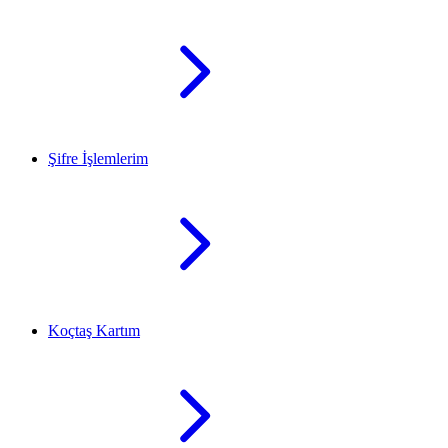
Şifre İşlemlerim
Koçtaş Kartım