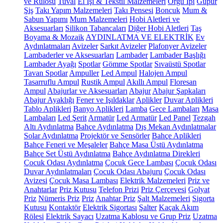
ve Rulosu
Tuval
El İşi & Tekstil Malzemeleri
Örgü İpi
Güpür
Şiş
Takı Yapım Malzemeleri
Takı Pensesi
Boncuk
Mum &
Sabun Yapımı
Mum Malzemeleri
Hobi Aletleri ve
Aksesuarları
Silikon Tabancaları
Diğer Hobi Aletleri
Taş
Boyama & Mozaik
AYDINLATMA VE ELEKTRİK
Ev
Aydınlatmaları
Avizeler
Sarkıt Avizeler
Plafonyer Avizeler
Lambaderler ve Aksesuarları
Lambader
Lambader Başlığı
Lambader Ayağı
Spotlar
Gömme Spotlar
Sıvaüstü Spotlar
Tavan Spotlar
Ampuller
Led Ampul
Halojen Ampul
Tasarruflu Ampul
Rustik Ampul
Akıllı Ampul
Floresan
Ampul
Abajurlar ve Aksesuarları
Abajur
Abajur Şapkaları
Abajur Ayaklığı
Fener ve Işıldaklar
Aplikler
Duvar Aplikleri
Tablo Aplikleri
Banyo Aplikleri
Lamba
Gece Lambaları
Masa
Lambaları
Led Şerit
Armatür
Led Armatür
Led Panel
Tezgah
Altı Aydınlatma
Bahçe Aydınlatma
Dış Mekan Aydınlatmalar
Solar Aydınlatma
Projektör ve Sensörler
Bahçe Aplikleri
Bahçe Feneri ve Meşaleler
Bahçe Masa Üstü Aydınlatma
Bahçe Set Üstü Aydınlatma
Bahçe Aydınlatma Direkleri
Çocuk Odası Aydınlatma
Çocuk Gece Lambası
Çocuk Odası
Duvar Aydınlatmaları
Çocuk Odası Abajuru
Çocuk Odası
Avizesi
Çocuk Masa Lambası
Elektrik Malzemeleri
Priz ve
Anahtarlar
Priz Kutusu
Telefon Prizi
Priz Çerçevesi
Golyat
Priz
Nümeris Priz
Priz
Anahtar Priz
Şalt Malzemeleri
Sigorta
Kutusu
Kontaktör
Elektrik Sigortası
Şalter
Kaçak Akım
Rölesi
Elektrik Sayacı
Uzatma Kablosu ve Grup Priz
Uzatma