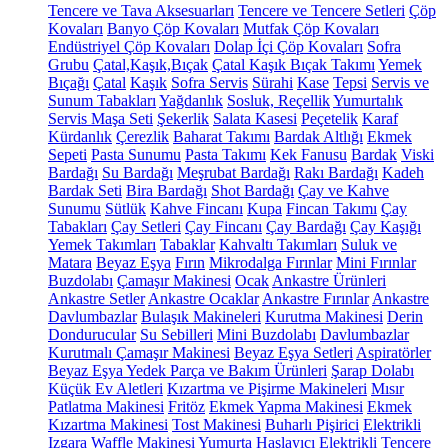
Tencere ve Tava Aksesuarları
Tencere ve Tencere Setleri
Çöp
Kovaları
Banyo Çöp Kovaları
Mutfak Çöp Kovaları
Endüstriyel Çöp Kovaları
Dolap İçi Çöp Kovaları
Sofra
Grubu
Çatal,Kaşık,Bıçak
Çatal Kaşık Bıçak Takımı
Yemek
Bıçağı
Çatal
Kaşık
Sofra Servis
Sürahi
Kase
Tepsi
Servis ve
Sunum Tabakları
Yağdanlık
Sosluk, Reçellik
Yumurtalık
Servis Maşa Seti
Şekerlik
Salata Kasesi
Peçetelik
Karaf
Kürdanlık
Çerezlik
Baharat Takımı
Bardak Altlığı
Ekmek
Sepeti
Pasta Sunumu
Pasta Takımı
Kek Fanusu
Bardak
Viski
Bardağı
Su Bardağı
Meşrubat Bardağı
Rakı Bardağı
Kadeh
Bardak Seti
Bira Bardağı
Shot Bardağı
Çay ve Kahve
Sunumu
Sütlük
Kahve Fincanı
Kupa
Fincan Takımı
Çay
Tabakları
Çay Setleri
Çay Fincanı
Çay Bardağı
Çay Kaşığı
Yemek Takımları
Tabaklar
Kahvaltı Takımları
Suluk ve
Matara
Beyaz Eşya
Fırın
Mikrodalga Fırınlar
Mini Fırınlar
Buzdolabı
Çamaşır Makinesi
Ocak
Ankastre Ürünleri
Ankastre Setler
Ankastre Ocaklar
Ankastre Fırınlar
Ankastre
Davlumbazlar
Bulaşık Makineleri
Kurutma Makinesi
Derin
Dondurucular
Su Sebilleri
Mini Buzdolabı
Davlumbazlar
Kurutmalı Çamaşır Makinesi
Beyaz Eşya Setleri
Aspiratörler
Beyaz Eşya Yedek Parça ve Bakım Ürünleri
Şarap Dolabı
Küçük Ev Aletleri
Kızartma ve Pişirme Makineleri
Mısır
Patlatma Makinesi
Fritöz
Ekmek Yapma Makinesi
Ekmek
Kızartma Makinesi
Tost Makinesi
Buharlı Pişirici
Elektrikli
Izgara
Waffle Makinesi
Yumurta Haşlayıcı
Elektrikli Tencere