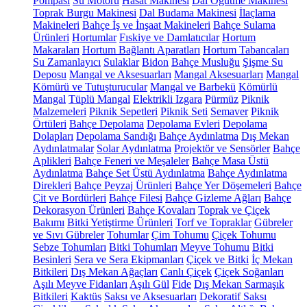
Pompası
Su Motoru
Hasat Makinesi
Dal Öğütme Makinesi
Toprak Burgu Makinesi
Dal Budama Makinesi
İlaçlama
Makineleri
Bahçe İş ve İnşaat Makineleri
Bahçe Sulama
Ürünleri
Hortumlar
Fıskiye ve Damlatıcılar
Hortum
Makaraları
Hortum Bağlantı Aparatları
Hortum Tabancaları
Su Zamanlayıcı
Sulaklar
Bidon
Bahçe Musluğu
Şişme Su
Deposu
Mangal ve Aksesuarları
Mangal Aksesuarları
Mangal
Kömürü ve Tutuşturucular
Mangal ve Barbekü
Kömürlü
Mangal
Tüplü Mangal
Elektrikli Izgara
Pürmüz
Piknik
Malzemeleri
Piknik Sepetleri
Piknik Seti
Semaver
Piknik
Örtüleri
Bahçe Depolama
Depolama Evleri
Depolama
Dolapları
Depolama Sandığı
Bahçe Aydınlatma
Dış Mekan
Aydınlatmalar
Solar Aydınlatma
Projektör ve Sensörler
Bahçe
Aplikleri
Bahçe Feneri ve Meşaleler
Bahçe Masa Üstü
Aydınlatma
Bahçe Set Üstü Aydınlatma
Bahçe Aydınlatma
Direkleri
Bahçe Peyzaj Ürünleri
Bahçe Yer Döşemeleri
Bahçe
Çit ve Bordürleri
Bahçe Filesi
Bahçe Gizleme Ağları
Bahçe
Dekorasyon Ürünleri
Bahçe Kovaları
Toprak ve Çiçek
Bakımı
Bitki Yetiştirme Ürünleri
Torf ve Topraklar
Gübreler
ve Sıvı Gübreler
Tohumlar
Çim Tohumu
Çiçek Tohumu
Sebze Tohumları
Bitki Tohumları
Meyve Tohumu
Bitki
Besinleri
Sera ve Sera Ekipmanları
Çiçek ve Bitki
İç Mekan
Bitkileri
Dış Mekan Ağaçları
Canlı Çiçek
Çiçek Soğanları
Aşılı Meyve Fidanları
Aşılı Gül
Fide
Dış Mekan Sarmaşık
Bitkileri
Kaktüs
Saksı ve Aksesuarları
Dekoratif Saksı