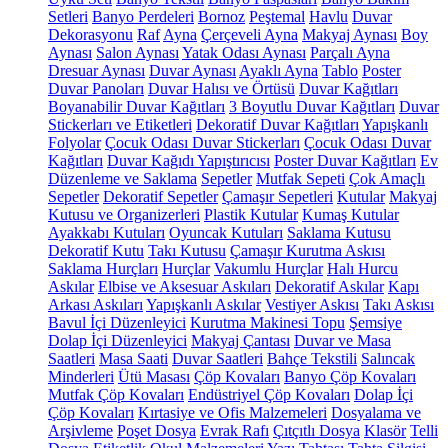
Setleri
Banyo Perdeleri
Bornoz
Peştemal
Havlu
Duvar
Dekorasyonu
Raf
Ayna
Çerçeveli Ayna
Makyaj Aynası
Boy
Aynası
Salon Aynası
Yatak Odası Aynası
Parçalı Ayna
Dresuar Aynası
Duvar Aynası
Ayaklı Ayna
Tablo
Poster
Duvar Panoları
Duvar Halısı ve Örtüsü
Duvar Kağıtları
Boyanabilir Duvar Kağıtları
3 Boyutlu Duvar Kağıtları
Duvar
Stickerları ve Etiketleri
Dekoratif Duvar Kağıtları
Yapışkanlı
Folyolar
Çocuk Odası Duvar Stickerları
Çocuk Odası Duvar
Kağıtları
Duvar Kağıdı Yapıştırıcısı
Poster Duvar Kağıtları
Ev
Düzenleme ve Saklama
Sepetler
Mutfak Sepeti
Çok Amaçlı
Sepetler
Dekoratif Sepetler
Çamaşır Sepetleri
Kutular
Makyaj
Kutusu ve Organizerleri
Plastik Kutular
Kumaş Kutular
Ayakkabı Kutuları
Oyuncak Kutuları
Saklama Kutusu
Dekoratif Kutu
Takı Kutusu
Çamaşır Kurutma Askısı
Saklama Hurçları
Hurçlar
Vakumlu Hurçlar
Halı Hurcu
Askılar
Elbise ve Aksesuar Askıları
Dekoratif Askılar
Kapı
Arkası Askıları
Yapışkanlı Askılar
Vestiyer Askısı
Takı Askısı
Bavul İçi Düzenleyici
Kurutma Makinesi Topu
Şemsiye
Dolap İçi Düzenleyici
Makyaj Çantası
Duvar ve Masa
Saatleri
Masa Saati
Duvar Saatleri
Bahçe Tekstili
Salıncak
Minderleri
Ütü Masası
Çöp Kovaları
Banyo Çöp Kovaları
Mutfak Çöp Kovaları
Endüstriyel Çöp Kovaları
Dolap İçi
Çöp Kovaları
Kırtasiye ve Ofis Malzemeleri
Dosyalama ve
Arşivleme
Poşet Dosya
Evrak Rafı
Çıtçıtlı Dosya
Klasör
Telli