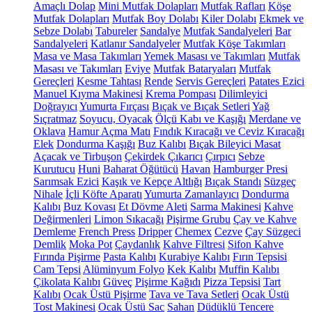
Amaçlı Dolap
Mini Mutfak Dolapları
Mutfak Rafları
Köşe
Mutfak Dolapları
Mutfak Boy Dolabı
Kiler Dolabı
Ekmek ve
Sebze Dolabı
Tabureler
Sandalye
Mutfak Sandalyeleri
Bar
Sandalyeleri
Katlanır Sandalyeler
Mutfak Köşe Takımları
Masa ve Masa Takımları
Yemek Masası ve Takımları
Mutfak
Masası ve Takımları
Eviye
Mutfak Bataryaları
Mutfak
Gereçleri
Kesme Tahtası
Rende
Servis Gereçleri
Patates Ezici
Manuel Kıyma Makinesi
Krema Pompası
Dilimleyici
Doğrayıcı
Yumurta Fırçası
Bıçak ve Bıçak Setleri
Yağ
Sıçratmaz
Soyucu, Oyacak
Ölçü Kabı ve Kaşığı
Merdane ve
Oklava
Hamur Açma Matı
Fındık Kıracağı ve Ceviz Kıracağı
Elek
Dondurma Kaşığı
Buz Kalıbı
Bıçak Bileyici Masat
Açacak ve Tirbuşon
Çekirdek Çıkarıcı
Çırpıcı
Sebze
Kurutucu
Huni
Baharat Öğütücü
Havan
Hamburger Presi
Sarımsak Ezici
Kaşık ve Kepçe Altlığı
Bıçak Standı
Süzgeç
Nihale
İçli Köfte Aparatı
Yumurta Zamanlayıcı
Dondurma
Kalıbı
Buz Kovası
Et Dövme Aleti
Sarma Makinesi
Kahve
Değirmenleri
Limon Sıkacağı
Pişirme Grubu
Çay ve Kahve
Demleme
French Press
Dripper
Chemex
Cezve
Çay Süzgeci
Demlik
Moka Pot
Çaydanlık
Kahve Filtresi
Sifon Kahve
Fırında Pişirme
Pasta Kalıbı
Kurabiye Kalıbı
Fırın Tepsisi
Cam Tepsi
Alüminyum Folyo
Kek Kalıbı
Muffin Kalıbı
Çikolata Kalıbı
Güveç
Pişirme Kağıdı
Pizza Tepsisi
Tart
Kalıbı
Ocak Üstü Pişirme
Tava ve Tava Setleri
Ocak Üstü
Tost Makinesi
Ocak Üstü Sac
Sahan
Düdüklü Tencere