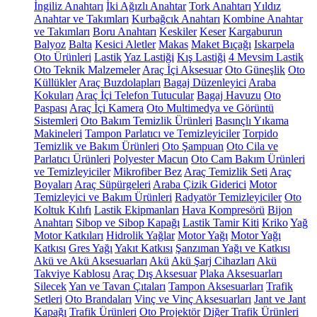
İngiliz Anahtarı
İki Ağızlı Anahtar
Tork Anahtarı
Yıldız
Anahtar ve Takımları
Kurbağcık Anahtarı
Kombine Anahtar
ve Takımları
Boru Anahtarı
Keskiler
Keser
Kargaburun
Balyoz
Balta
Kesici Aletler
Makas
Maket Bıçağı
Iskarpela
Oto Ürünleri
Lastik
Yaz Lastiği
Kış Lastiği
4 Mevsim Lastik
Oto Teknik Malzemeler
Araç İçi Aksesuar
Oto Güneşlik
Oto
Küllükler
Araç Buzdolapları
Bagaj Düzenleyici
Araba
Kokuları
Araç İçi Telefon Tutucular
Bagaj Havuzu
Oto
Paspası
Araç İçi Kamera
Oto Multimedya ve Görüntü
Sistemleri
Oto Bakım Temizlik Ürünleri
Basınçlı Yıkama
Makineleri
Tampon Parlatıcı ve Temizleyiciler
Torpido
Temizlik ve Bakım Ürünleri
Oto Şampuan
Oto Cila ve
Parlatıcı Ürünleri
Polyester Macun
Oto Cam Bakım Ürünleri
ve Temizleyiciler
Mikrofiber Bez
Araç Temizlik Seti
Araç
Boyaları
Araç Süpürgeleri
Araba Çizik Giderici
Motor
Temizleyici ve Bakım Ürünleri
Radyatör Temizleyiciler
Oto
Koltuk Kılıfı
Lastik Ekipmanları
Hava Kompresörü
Bijon
Anahtarı
Sibop ve Sibop Kapağı
Lastik Tamir Kiti
Kriko
Yağ
Motor Katkıları
Hidrolik Yağlar
Motor Yağı
Motor Yağı
Katkısı
Gres Yağı
Yakıt Katkısı
Şanzıman Yağı ve Katkısı
Akü ve Akü Aksesuarları
Akü
Akü Şarj Cihazları
Akü
Takviye Kablosu
Araç Dış Aksesuar
Plaka Aksesuarları
Silecek
Yan ve Tavan Çıtaları
Tampon Aksesuarları
Trafik
Setleri
Oto Brandaları
Vinç ve Vinç Aksesuarları
Jant ve Jant
Kapağı
Trafik Ürünleri
Oto Projektör
Diğer Trafik Ürünleri