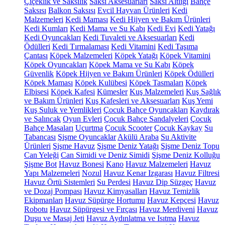
Çiçeklik ve Saksılık
Saksı Aksesuarları
Saksı Altlığı
Bahçe
Saksısı
Balkon Saksısı
Evcil Hayvan Ürünleri
Kedi
Malzemeleri
Kedi Maması
Kedi Hijyen ve Bakım Ürünleri
Kedi Kumları
Kedi Mama ve Su Kabı
Kedi Evi
Kedi Yatağı
Kedi Oyuncakları
Kedi Tuvaleti ve Aksesuarları
Kedi
Ödülleri
Kedi Tırmalaması
Kedi Vitamini
Kedi Taşıma
Çantası
Köpek Malzemeleri
Köpek Yatağı
Köpek Vitamini
Köpek Oyuncakları
Köpek Mama ve Su Kabı
Köpek
Güvenlik
Köpek Hijyen ve Bakım Ürünleri
Köpek Ödülleri
Köpek Maması
Köpek Kulübesi
Köpek Tasmaları
Köpek
Elbisesi
Köpek Kafesi
Kümesler
Kuş Malzemeleri
Kuş Sağlık
ve Bakım Ürünleri
Kuş Kafesleri ve Aksesuarları
Kuş Yemi
Kuş Suluk ve Yemlikleri
Çocuk Bahçe Oyuncakları
Kaydırak
ve Salıncak
Oyun Evleri
Çocuk Bahçe Sandalyeleri
Çocuk
Bahçe Masaları
Uçurtma
Çocuk Scooter
Çocuk Kaykay
Su
Tabancası
Şişme Oyuncaklar
Akülü Araba
Su Aktivite
Ürünleri
Şişme Havuz
Şişme Deniz Yatağı
Şişme Deniz Topu
Can Yeleği
Can Simidi ve Deniz Simidi
Şişme Deniz Kolluğu
Şişme Bot
Havuz Bonesi
Kano
Havuz Malzemeleri
Havuz
Yapı Malzemeleri
Nozul
Havuz Kenar Izgarası
Havuz Filtresi
Havuz Örtü Sistemleri
Su Perdesi
Havuz Dip Süzgeç
Havuz
ve Dozaj Pompası
Havuz Kimyasalları
Havuz Temizlik
Ekipmanları
Havuz Süpürge Hortumu
Havuz Kepçesi
Havuz
Robotu
Havuz Süpürgesi ve Fırçası
Havuz Merdiveni
Havuz
Duşu ve Masaj Jeti
Havuz Aydınlatma ve Isıtma
Havuz