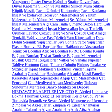
Yapıştırıcısı
Poster Duvar Kağıtları
Strafor
Duvar Çıtası
Duvar Kaplama
Silikon ve Mastikler
Silikon
Mum Silikon
Köpük
Mastik
Tavan Ürünleri
Kartonpiyer
Tavan Kaplama
İnşaat ve İzolasyon
İzolasyon Malzemeleri
Su Yalıtım
Malzemeleri
Isı Yalıtım Malzemeleri
Ses Yalıtım Malzemeleri
İnşaat Malzemeleri
Alçı
Cam Tuğla
Çimento
Beton Harcı
Çatı
Kaplama Malzemeleri
İnşaat Kimyasalları
İnşaat Temizlik
Ürünleri
Lavabo Çözücü
Harç ve Sıva Çözücü
Çok Amaçlı
Temizlik
Yağlayıcı ve Pas Çözücü
Yapı Kimyasalları
Derz
Dolgu
Seramik Yapıştırıcılar
Sıvı Conta
Strafor Yapıştırılar
Plastik Boru ve Ek Parçalar
Boru Bağlantı ve Aksesuarları
Temiz Su Boruları
Atık Su Boruları
PPRC Borular
Kombi
Bağlantı Boruları
Tesisat Tamir ve Bağlantı Malzemeleri
Musluk Uzatma
Regülatörler
Valfler ve Vanalar
Nipeller
Tahliye Hortumu
Conta
Taharet Çubuğu
Fittings
Tıpalar ve
Süzgeçler
İnşaat Makineleri
Elektrikli Vinçler
Taşıma
Arabaları
Caraskallar
Havlupanlar
Ahşaplar
Masif Paneller
Keresteler
Ahşap Seperatörler
Ahşap Çatı Malzemeleri
Çatı
Penceresi
Çatı Merdiveni
Ahşap Merdivenler
Trabzan
Sundurma
Menfezler
Banyo Menfezi
Su Deposu
HIRDAVAT EL ALETLERİ VE OTO
El Aletleri
Lokma ve
Lokma Takımları
Çekiç
El Testereleri
Kesici Grubu
Pense
Tornavida
Seramik ve Sıvacı Aletleri
Mengene ve İşkenceler
Zımbalar ve Aksesuarları
Zımpara ve Eğeler
Anahtarlar
Anahtar Takımları
Alyan Anahtarları
Açık Ağız Anahtar