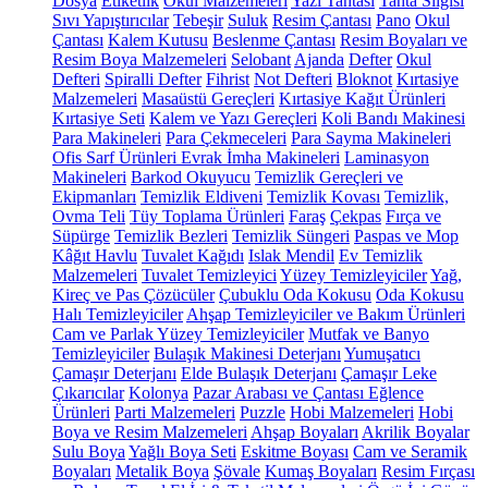
Dosya
Etiketlik
Okul Malzemeleri
Yazı Tahtası
Tahta Silgisi
Sıvı Yapıştırıcılar
Tebeşir
Suluk
Resim Çantası
Pano
Okul
Çantası
Kalem Kutusu
Beslenme Çantası
Resim Boyaları ve
Resim Boya Malzemeleri
Selobant
Ajanda
Defter
Okul
Defteri
Spiralli Defter
Fihrist
Not Defteri
Bloknot
Kırtasiye
Malzemeleri
Masaüstü Gereçleri
Kırtasiye Kağıt Ürünleri
Kırtasiye Seti
Kalem ve Yazı Gereçleri
Koli Bandı Makinesi
Para Makineleri
Para Çekmeceleri
Para Sayma Makineleri
Ofis Sarf Ürünleri
Evrak İmha Makineleri
Laminasyon
Makineleri
Barkod Okuyucu
Temizlik Gereçleri ve
Ekipmanları
Temizlik Eldiveni
Temizlik Kovası
Temizlik,
Ovma Teli
Tüy Toplama Ürünleri
Faraş
Çekpas
Fırça ve
Süpürge
Temizlik Bezleri
Temizlik Süngeri
Paspas ve Mop
Kâğıt Havlu
Tuvalet Kağıdı
Islak Mendil
Ev Temizlik
Malzemeleri
Tuvalet Temizleyici
Yüzey Temizleyiciler
Yağ,
Kireç ve Pas Çözücüler
Çubuklu Oda Kokusu
Oda Kokusu
Halı Temizleyiciler
Ahşap Temizleyiciler ve Bakım Ürünleri
Cam ve Parlak Yüzey Temizleyiciler
Mutfak ve Banyo
Temizleyiciler
Bulaşık Makinesi Deterjanı
Yumuşatıcı
Çamaşır Deterjanı
Elde Bulaşık Deterjanı
Çamaşır Leke
Çıkarıcılar
Kolonya
Pazar Arabası ve Çantası
Eğlence
Ürünleri
Parti Malzemeleri
Puzzle
Hobi Malzemeleri
Hobi
Boya ve Resim Malzemeleri
Ahşap Boyaları
Akrilik Boyalar
Sulu Boya
Yağlı Boya Seti
Eskitme Boyası
Cam ve Seramik
Boyaları
Metalik Boya
Şövale
Kumaş Boyaları
Resim Fırçası