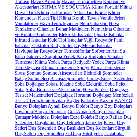
Trafosu
Havuz Ampulü
Havuz Termometresi
Karavan ve
Aksesuarları
ISITMA VE SOĞUTMA
Klima
Portatif Klima
Duvar Tipi Klima
Isı Pompası
Salon Tipi Klima
Klima
Kumandası
Kaset Tipi Klima
Kombi
Tavan Vantilatörleri
Vantilatörler
Hava Temizleyiciler
Nem Cihazları
Hava
Temizleme Cihazları
Buhar Makineleri
Nem Alma Cihazları
ve Rutubet Gidericiler
Elektrikli Isıtıcılar
Quartz Isıtıcılar
Infrared Isıtıcılar
Kule Tipi Isıtıcılar
Yağlı Radyatör
Fanlı
Isıtıcılar
Elektrikli Radyatörler
Dış Mekan Isıtıcılar
Havlupanlar
Radyatörler
Termosifonlar
Şofbenler
Ani Su
Isıtıcı
Isıtma ve Soğutma Yedek Parça
Radyatör Vanaları
Termostat
Klima Yedek Parça
Radyatör Yedek Parça
Klima
Temizleyicisi
Klima Temizleme Spreyi
Klima Temizleme
Sıvısı
Şömine
Şömine Aksesuarları
Elektrikli Şömineler
Bahçe Şömineleri
Bacasız Şömineler
Güneş Enerji Sistemleri
Soba
Doğalgaz Sobası
Kuzine Soba
Elektrikli Soba
Pelet
Soba
Soba Borusu ve Aksesuarları
Hava Perdesi
Doğalgaz
Tesisat Malzemeleri
Doğalgaz Hortumu
Doğalgaz Menfezleri
Tesisat Temizleme Sıvıları
Boyler
Kalorifer Kazanı
BANYO
Banyo Dolapları
Aynalı Banyo Dolabı
Banyo Boy Dolapları
Lavabolu Banyo Dolapları
Çok Amaçlı Banyo Dolapları
Çamaşır Makinesi Dolapları
Ecza Dolabı
Banyo Rafları
Duş
Sistemleri
Duşakabin
Duş Tekneleri
Jakuziler
Küvet
Duş
Setleri
Duş Sistemleri
Duş Başlıkları
Duş Kolonları
Sürgülü
Duş Setleri
Duş Spiralleri
El Duşu
Vitrifiyeler
Lavabolar