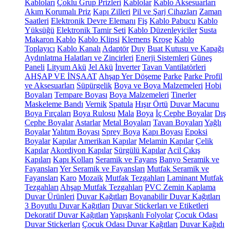
Kabloları
Çoklu Grup Prizleri
Kablolar
Kablo Aksesuarları
Akım Korumalı Priz
Kapı Zilleri
Pil ve Şarj Cihazları
Zaman
Saatleri
Elektronik Devre Elemanı
Fiş
Kablo Pabucu
Kablo
Yüksüğü
Elektronik Tamir Seti
Kablo Düzenleyiciler
Susta
Makaron Kablo
Kablo Klipsi
Klemens
Kroşe
Kablo
Toplayıcı
Kablo Kanalı
Adaptör
Duy
Buat Kutusu ve Kapağı
Aydınlatma Halatları ve Zincirleri
Enerji Sistemleri
Güneş
Paneli
Lityum Akü
Jel Akü
İnverter
Tavan Vantilatörleri
AHŞAP VE İNŞAAT
Ahşap Yer Döşeme
Parke
Parke Profil
ve Aksesuarları
Süpürgelik
Boya ve Boya Malzemeleri
Hobi
Boyaları
Tempare Boyası
Boya Malzemeleri
Tinerler
Maskeleme Bandı
Vernik
Spatula
Hışır Örtü
Duvar Macunu
Boya Fırçaları
Boya Rulosu
Mala
Boya
İç Cephe Boyalar
Dış
Cephe Boyalar
Astarlar
Metal Boyaları
Tavan Boyaları
Yağlı
Boyalar
Yalıtım Boyası
Sprey Boya
Kapı Boyası
Epoksi
Boyalar
Kapılar
Amerikan Kapılar
Melamin Kapılar
Çelik
Kapılar
Akordiyon Kapılar
Sürgülü Kapılar
Acil Çıkış
Kapıları
Kapı Kolları
Seramik ve Fayans
Banyo Seramik ve
Fayansları
Yer Seramik ve Fayansları
Mutfak Seramik ve
Fayansları
Karo
Mozaik
Mutfak Tezgahları
Laminant Mutfak
Tezgahları
Ahşap Mutfak Tezgahları
PVC Zemin Kaplama
Duvar Ürünleri
Duvar Kağıtları
Boyanabilir Duvar Kağıtları
3 Boyutlu Duvar Kağıtları
Duvar Stickerları ve Etiketleri
Dekoratif Duvar Kağıtları
Yapışkanlı Folyolar
Çocuk Odası
Duvar Stickerları
Çocuk Odası Duvar Kağıtları
Duvar Kağıdı