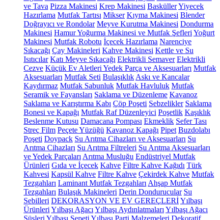
ve Tava
Pizza Makinesi
Krep Makinesi
Basküller
Yiyecek
Hazırlama
Mutfak Tartısı
Mikser
Kıyma Makinesi
Blender
Doğrayıcı ve Rondolar
Meyve Kurutma Makinesi
Dondurma
Makinesi
Hamur Yoğurma Makinesi ve Mutfak Şefleri
Yoğurt
Makinesi
Mutfak Robotu
İçecek Hazırlama
Narenciye
Sıkacağı
Çay Makineleri
Kahve Makinesi
Kettle ve Su
Isıtıcılar
Katı Meyve Sıkacağı
Elektrikli Semaver
Elektrikli
Cezve
Küçük Ev Aletleri Yedek Parça ve Aksesuarları
Mutfak
Aksesuarları
Mutfak Seti
Bulaşıklık
Askı ve Kancalar
Kaydırmaz
Mutfak Sabunluk
Mutfak Havluluk
Mutfak
Seramik ve Fayansları
Saklama ve Düzenleme
Kavanoz
Saklama ve Karıştırma Kabı
Çöp Poşeti
Sebzelikler
Saklama
Bonesi ve Kapağı
Mutfak Raf Düzenleyici
Poşetlik
Kaşıklık
Beslenme Kutusu
Damacana Pompası
Ekmeklik
Sefer Tası
Streç Film
Peçete Yüzüğü
Kavanoz Kapağı
Pipet
Buzdolabı
Poşeti
Doypack
Su Arıtma Cihazları ve Aksesuarları
Su
Arıtma Cihazları
Su Arıtma Filtreleri
Su Arıtma Aksesuarları
ve Yedek Parçaları
Arıtma Musluğu
Endüstriyel Mutfak
Ürünleri
Gıda ve İçecek
Kahve
Filtre Kahve Kağıdı
Türk
Kahvesi
Kapsül Kahve
Filtre Kahve
Çekirdek Kahve
Mutfak
Tezgahları
Laminant Mutfak Tezgahları
Ahşap Mutfak
Tezgahları
Bulaşık Makineleri
Derin Dondurucular
Su
Sebilleri
DEKORASYON VE EV GEREÇLERİ
Yılbaşı
Ürünleri
Yılbaşı Ağacı
Yılbaşı Aydınlatmaları
Yılbaşı Ağacı
Süsleri
Yılbaşı Sepeti
Yılbaşı Parti Malzemeleri
Dekoratif