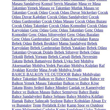
Masası Sandalyesi
Konsol
Servis Masaları
Masa ve Masa
Takımları
Yemek Masası ve Takımları
Mutfak Masası ve
Takımları
Çocuk Odası
Çocuk Odası Duvar Stickerları
Çocuk
Odası Duvar Kağıtları
Çocuk Odası Sandalyeleri
Çocuk
Odası Gardıropları
Çocuk Odası Masası
Çocuk Odası Bazası
Çocuk Odası Takımları
Çocuk Odası Komodini
Çocuk Odası
Karyolaları
Genç Odası
Genç Odası Takımları
Genç Odası
Komodini
Genç Odası Şifonyerleri
Genç Odası Bazaları
Genç Odası Gardıropları
Genç Odası Karyolaları
Ranza
Bebek Odası
Bebek Beşikleri
Mama Sandalyesi
Bebek
Karyolaları
Bebek Gardıropları
Bebek Yatakları
Bebek Odası
Takımları
Oyuncak Dolabı
Bebek Şifonyer
Bebek Odası
Tekstili
Bebek Yorganı
Bebek Çarşafı
Bebek Nevresim
Takımı
Bebek Battaniyesi
Bebek Uyku Seti
Mobilya
Aksesuarları
Mobilya Yedek Parçaları
Mobilya Kulpları
Raf
Ayakları
Keçeler
Masa Ayağı
Mobilya Ayağı
BAHÇE,BALKON VE OUTDOOR
Bahçe Mobilyaları
Bahçe Takımları
Balkon ve Bahçe Oturma Grubu
Bahçe ve
Balkon Yemek Masası Takımları
Balkon ve Bahçe Köşe
Takımı
Bistro Setleri
Bahçe Minderi
Çardak ve Kameriyeler
Bahçe ve Balkon Masası
Bahçe Şemsiyesi
Bahçe Bankı
Bahçe Sandalyeleri
Bahçe Sehpası
Bahçe Mobilya Kılıfları
Hamak
Bahçe Salıncağı
Şezlong
Bahçe Koltukları
Ahşap Ev
ve Bungalov
Tente
Prefabrik Evler
Kamp Spor ve Outdoor
Kamp Malzemeleri
Çadırlar
Kamp Sandalyesi
Uyku Tulumu