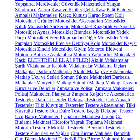
Yapıştırıcı
Merdivenler
Güvenlik Malzemeleri
Yangın
Söndürücü
Alarm
Kasa ve Kilitler
Çelik Kasa
Kilit
Kutu ve
Ambalaj Malzemeleri
Kargo Kutusu
Kargo Poşeti
Koli
Motosiklet Ürünleri
Motorsiklet Aksesuarları
Motosiklet
Kilidi
Motosiklet Stickerları
Motosiklet Rüzgarlık ve Siperlik
Motosiklet Aynası
Motosiklet Brandası
Motorsiklet Yedek
Parça
Motosiklet Fren Ekipmanları
Diğer Motosiklet Yedek
Parçaları
Motosiklet Fren ve Debriyaj Kolu
Motosiklet Kayışı
Motosiklet Zinciri
Motosiklet Giyim
Motorcu Eldiveni
Motorcu Botu ve Ayakkabısı
Motorcu Yağmurluk
Motosiklet
Kaskı
ELEKTRİKLİ EL ALETLERİ
Akülü Vidalamalar
Şarjlı Vidalamalar
Kablolu Vidalamalar
Vidalama Uçları
Matkaplar
Darbeli Matkaplar
Akülü Matkap ve Vidalamalar
Matkap Ucu ve Setleri
Somun Sıkma Makineleri
Darbesiz
Matkaplar
Manyetik Matkap
Sütunlu Matkap
Matkap Tezgahı
Kırıcılar ve Deliciler
Zımpara ve Polisaj
Zımpara Makineleri
Polisaj Makineleri
Planyalar
Zımpara Kağıdı ve Aksesuarları
Testereler
Daire Testereler
Dekupaj Testereler
Çok Amaçlı
Testereler
Tilki Kuyruğu Testereler
Testere Aksesuarları
Tilki
Kuyruğu Testere Ucu
Daire Testere Bıçağı
Dekupaj Testere
Ucu
Bahçe Makineleri
Çapalama Makinesi
Tırpan
Çit
Budama Makinesi
Hidrofor
Yaprak Toplama Makinesi
Motorlu Testere
Elektrikli Testereler
Benzinli Testereler
Testere Zincirleri ve Yağları
Çim Biçme Makinesi
Benzinli
Çim Biçme Makinesi
Elektrikli Çim Biçme Makinesi
Kenar