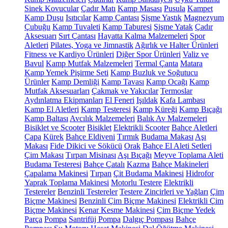
Sinek Kovucular
Çadır Matı
Kamp Masası
Pusula
Kampet
Kamp Duşu
Isıtıcılar
Kamp Çantası
Şişme Yastık
Magnezyum
Çubuğu
Kamp Tuvaleti
Kamp Taburesi
Şişme Yatak
Çadır
Aksesuarı
Sırt Çantası
Hayatta Kalma Malzemeleri
Spor
Aletleri
Pilates, Yoga ve Jimnastik
Ağırlık ve Halter Ürünleri
Fitness ve Kardiyo Ürünleri
Diğer Spor Ürünleri
Valiz ve
Bavul
Kamp Mutfak Malzemeleri
Termal Çanta
Matara
Kamp Yemek Pişirme Seti
Kamp Buzluk ve Soğutucu
Ürünler
Kamp Demliği
Kamp Tavası
Kamp Ocağı
Kamp
Mutfak Aksesuarları
Çakmak ve Yakıcılar
Termoslar
Aydınlatma Ekipmanları
El Feneri
Işıldak
Kafa Lambası
Kamp El Aletleri
Kamp Testeresi
Kamp Küreği
Kamp Bıçağı
Kamp Baltası
Avcılık Malzemeleri
Balık Av Malzemeleri
Bisiklet ve Scooter
Bisiklet
Elektrikli Scooter
Bahçe Aletleri
Çapa
Kürek
Bahçe Eldiveni
Tırmık
Budama Makası
Aşı
Makası
Fide Dikici ve Sökücü
Orak
Bahçe El Aleti Setleri
Çim Makası
Tırpan Misinası
Aşı Bıçağı
Meyve Toplama Aleti
Budama Testeresi
Bahçe Çatalı
Kazma
Bahçe Makineleri
Çapalama Makinesi
Tırpan
Çit Budama Makinesi
Hidrofor
Yaprak Toplama Makinesi
Motorlu Testere
Elektrikli
Testereler
Benzinli Testereler
Testere Zincirleri ve Yağları
Çim
Biçme Makinesi
Benzinli Çim Biçme Makinesi
Elektrikli Çim
Biçme Makinesi
Kenar Kesme Makinesi
Çim Biçme Yedek
Parça
Pompa
Santrifüj Pompa
Dalgıç Pompası
Bahçe