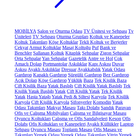
MOBİLYA
Salon ve Oturma Odası
TV Ünitesi ve Sehpası
Tv
Üniteleri
TV Sehpası
Oturma Grupları
Koltuk ve Kanepeler
Koltuk Takımları
Köşe Koltuklar
Tekli Koltuk ve Berjerler
Çekyat
Armut Koltuklar
Masaj Koltuğu
Puf
Bank ve
Benchler
Sallanan Koltuk
Kitaplık
Sehpalar
Zigon Sehpalar
Orta Sehpalar
Yan Sehpalar
Gazetelik
Antre ve Hol
Çok
Amaçlı Dolap
Portmantolar
Askılıklar
Kapı Askısı
Duvar
Askısı
Ayaklı Askılıklar
Dresuar
Ayakkabılık
Yatak Odası
Gardırop
Kapaklı Gardırop
Sürgülü Gardırop
Bez Gardırop
Açık Dolap
Köşe Gardırop
Yüklük
Baza
Tek Kişilik Baza
Çift Kişilik Baza
Yatak Başlığı
Çift Kişilik Yatak Başlığı
Tek
Kişilik Yatak Başlığı
Yatak
Çift Kişilik Yatak
Tek Kişilik
Yatak
Hasta Yatağı
Yatak Pedi & Şiltesi
Karyola
Tek Kişilik
Karyola
Çift Kişilik Karyola
Şifonyerler
Komodin
Yatak
Odası Takımları
Makyaj Masası
Takı Dolabı
Sandık
Paravan
Ofis ve Çalışma Mobilyaları
Çalışma ve Bilgisayar Masası
Oyuncu Koltukları
Çalışma ve Ofis Sandalyeleri
Keson
Ofis
Dolabı
Ofis Koltukları ve Kanepeleri
Ayaklı Küllükler
Laptop
Sehpası
Oyuncu Masası
Toplantı Masası
Ofis Masası ve
Takımları
Yemek Odası
Yemek Odası Takımları
Vitrin
Yemek