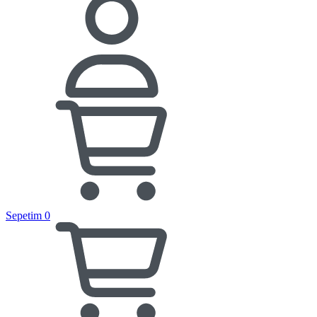
Sepetim
0