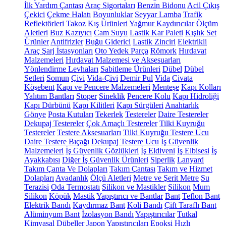
İlk Yardım Çantası
Araç Sigortaları
Benzin Bidonu
Acil Çıkış
Çekici
Çekme Halatı
Boyunluklar
Seyyar Lamba
Trafik
Reflektörleri
Takoz
Kış Ürünleri
Yağmur Kaydırıcılar
Ölçüm
Aletleri
Buz Kazıyıcı
Cam Suyu
Lastik Kar Paleti
Kışlık Set
Ürünler
Antifrizler
Buğu Giderici
Lastik Zinciri
Elektrikli
Araç Şarj İstasyonları
Oto Yedek Parça
Römork
Hırdavat
Malzemeleri
Hırdavat Malzemesi ve Aksesuarları
Yönlendirme Levhaları
Sabitleme Ürünleri
Dübel
Dübel
Setleri
Somun
Çivi
Vida-Çivi
Demir Pul
Vida
Civata
Köşebent
Kapı ve Pencere Malzemeleri
Menteşe
Kapı Kolları
Yalıtım Bantları
Stoper
Sineklik
Pencere Kolu
Kapı Hidroliği
Kapı Dürbünü
Kapı Kilitleri
Kapı Sürgüleri
Anahtarlık
Gönye
Posta Kutuları
Tekerlek
Testereler
Daire Testereler
Dekupaj Testereler
Çok Amaçlı Testereler
Tilki Kuyruğu
Testereler
Testere Aksesuarları
Tilki Kuyruğu Testere Ucu
Daire Testere Bıçağı
Dekupaj Testere Ucu
İş Güvenlik
Malzemeleri
İş Güvenlik Gözlükleri
İş Eldiveni
İş Elbisesi
İş
Ayakkabısı
Diğer İş Güvenlik Ürünleri
Siperlik
Lanyard
Takım Çanta Ve Dolapları
Takım Çantası
Takım ve Hizmet
Dolapları
Avadanlık
Ölçü Aletleri
Metre ve Şerit Metre
Su
Terazisi
Oda Termostatı
Silikon ve Mastikler
Silikon
Mum
Silikon
Köpük
Mastik
Yapıştırıcı ve Bantlar
Bant
Teflon Bant
Elektrik Bandı
Kaydırmaz Bant
Koli Bandı
Çift Taraflı Bant
Alüminyum Bant
İzolasyon Bandı
Yapıştırıcılar
Tutkal
Kimyasal Dübeller
Japon Yapıştırıcıları
Epoksi
Hızlı