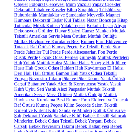
Objeler
Fotoğraf Çerçevesi
Mum
Vazolar
Yapay Çiçekler
Dekoratif Tabak ve Kaseler
Biblo
Şaraplıklar
Tütsülük ve
Buhurdanlık
Mumluklar ve Şamdanlar
Meyvelik
Magnet
Kumbara
Dekoratif Taşlar
Kül Tablası
Nazar Boncuğu
Kitap
Tutucular
Müzik Kutusu
Yatak Tepsisi
Kokulu Taşlar
Ahşap
Dekorasyon Ürünleri
Duvar Süsleri
Cansız Manken
Mutfak
Tekstili
Amerikan Servis
Masa Örtüleri
Mutfak Önlüğü
Mutfak Havlusu ve Kurulama Bezi
Runner
Fırın Eldiveni ve
Tutacak
Raf Örtüsü
Kumaş Peçete
Ev Tekstili
Perde
Stor
Perde
Jaluziler
Tül Perde
Perde Aksesuarları
Fon Perde
Rustik Perde
Çocuk Odası Perdesi
Güneşlik
Mutfak Perdeleri
Halı
Yolluk
Mutfak Halısı
Makine Halısı
Shaggy Halı
Jüt ve
Hasır Halı
Çocuk Odası Halıları
Halı Kaydırmazı
El Halısı
Deri Halı
Halı Örtüsü
Bambu Halı
Yatak Odası Tekstili
Yorgan
Nevresim Takımı
Pike ve Pike Takımı
Yatak Örtüsü
Çarşaf
Battaniye
Yatak Alezi & Koruyucusu
Yastık
Yastık
Kılıfı
Uyku Seti
Yastık Alezi
Paspaslar
Mutfak Tekstili
Amerikan Servis
Masa Örtüleri
Mutfak Önlüğü
Mutfak
Havlusu ve Kurulama Bezi
Runner
Fırın Eldiveni ve Tutacak
Raf Örtüsü
Kumaş Peçete
Kilim
Seccade
Salon Tekstili
Kırlent ve Kırlent Kılıfı
Sandalye Minderi
Koltuk Örtüsü ve
Şalı
Dekoratif Yastık
Sandalye Kılıfı
Bahçe Tekstili
Salıncak
Minderleri
Bebek Odası Tekstili
Bebek Yorganı
Bebek
Çarşafı
Bebek Nevresim Takımı
Bebek Battaniyesi
Bebek
Uyku Seti
Banyo Tekstil
Banyo Paspasları
Banyo Bakım