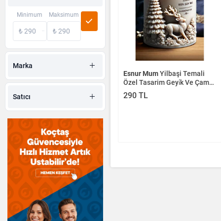
Minimum
Maksimum
Marka
Esnur Mum
Yilbaşi Temali
Özel Tasarim Geyi̇k Ve Çam
Ağaci Moti̇fli̇ Kalip Mum,
290 TL
Satıcı
Dekorati̇f Mum, Hedi̇ye Mum