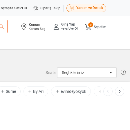
Yardım ve Destek
Koçtaş'ta Satıcı Ol
Sipariş Takip
Giriş Yap
Konum
0
Sepetim
veya Üye Ol
Konum Seç
Sırala
Sume
By Ari
evimdeyokyok
Yapay Çiçekçin