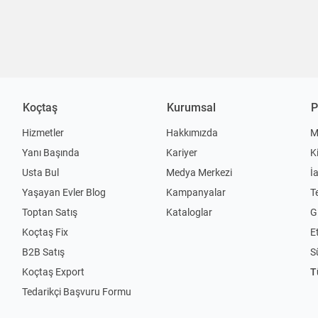
Koçtaş
Kurumsal
P
Hizmetler
Hakkımızda
M
Yanı Başında
Kariyer
K
Usta Bul
Medya Merkezi
İ
Yaşayan Evler Blog
Kampanyalar
T
Toptan Satış
Kataloglar
Gi
Koçtaş Fix
Et
B2B Satış
S
Koçtaş Export
T
Tedarikçi Başvuru Formu