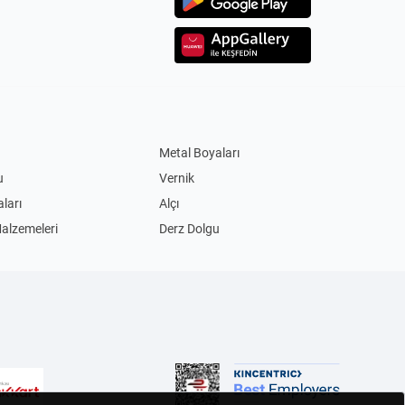
Metal Boyaları
u
Vernik
ları
Alçı
Malzemeleri
Derz Dolgu
Akım Korumalı Priz
Led Ampul
ları
Masa Lambaları
im Biçme Makinesi
Benzinli Testereler
Bisiklet
ular
Şişme Yatak