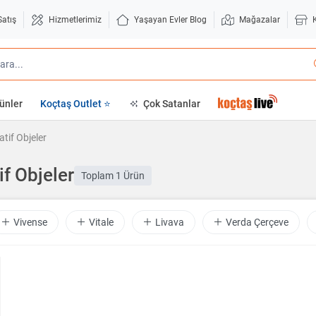
Satış
Hizmetlerimiz
Yaşayan Evler Blog
Mağazalar
ünler
Koçtaş Outlet ⭐
Çok Satanlar
tif Objeler
if Objeler
Toplam
1 Ürün
Vivense
Vitale
Livava
Verda Çerçeve