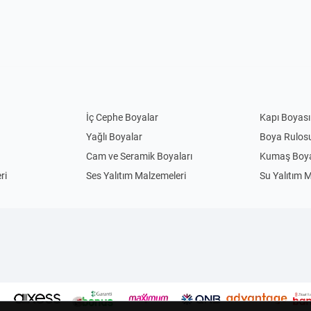
İç Cephe Boyalar
Kapı Boyası
Yağlı Boyalar
Boya Rulos
Cam ve Seramik Boyaları
Kumaş Boya
ri
Ses Yalıtım Malzemeleri
Su Yalıtım 
Anahtar Priz
Priz
Uzatma Kabloları
Abajur
Sarkıt Avizeler
Gece Lamba
Çim Biçme Yedek Parça
Elektrikli Ç
Kedi Evi
El Feneri
Kamp Sandalyesi
Sinek Kovuc