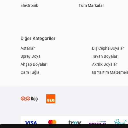
Elektronik
Tüm Markalar
Diğer Kategoriler
Astarlar
Dış Cephe Boyalar
Sprey Boya
Tavan Boyaları
Ahşap Boyaları
Akrilik Boyalar
Cam Tuğla
Isı Yalıtım Malzemele
Seramik Yapıştırıcılar
Kablo Kanalı
Çoklu Grup Prizleri
Kablolar
Duvar Aplikleri
Plafonyer Avizeler
Lambader
Tavan Spotlar
Elektrikli Testereler
Dalgıç Pompası
Çadırlar
Kamp Masası