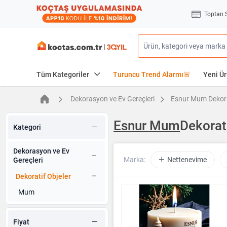
Toptan 
Tüm Kategoriler
Turuncu Trend Alarmı🚨
Yeni Ür
Dekorasyon ve Ev Gereçleri
Esnur Mum Dekora
Esnur Mum
Dekorat
Kategori
Dekorasyon ve Ev
Marka:
Nettenevime
Gereçleri
Dekoratif Objeler
Mum
Fiyat