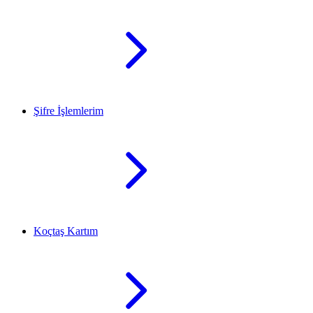
Şifre İşlemlerim
Koçtaş Kartım