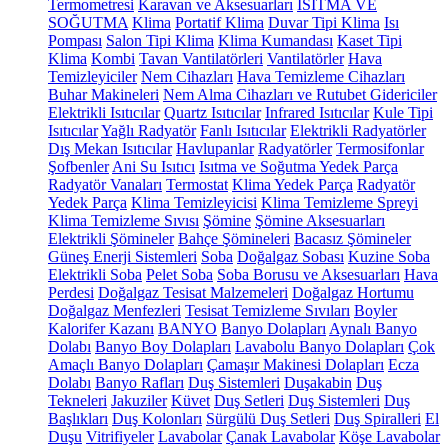
Termometresi
Karavan ve Aksesuarları
ISITMA VE
SOĞUTMA
Klima
Portatif Klima
Duvar Tipi Klima
Isı
Pompası
Salon Tipi Klima
Klima Kumandası
Kaset Tipi
Klima
Kombi
Tavan Vantilatörleri
Vantilatörler
Hava
Temizleyiciler
Nem Cihazları
Hava Temizleme Cihazları
Buhar Makineleri
Nem Alma Cihazları ve Rutubet Gidericiler
Elektrikli Isıtıcılar
Quartz Isıtıcılar
Infrared Isıtıcılar
Kule Tipi
Isıtıcılar
Yağlı Radyatör
Fanlı Isıtıcılar
Elektrikli Radyatörler
Dış Mekan Isıtıcılar
Havlupanlar
Radyatörler
Termosifonlar
Şofbenler
Ani Su Isıtıcı
Isıtma ve Soğutma Yedek Parça
Radyatör Vanaları
Termostat
Klima Yedek Parça
Radyatör
Yedek Parça
Klima Temizleyicisi
Klima Temizleme Spreyi
Klima Temizleme Sıvısı
Şömine
Şömine Aksesuarları
Elektrikli Şömineler
Bahçe Şömineleri
Bacasız Şömineler
Güneş Enerji Sistemleri
Soba
Doğalgaz Sobası
Kuzine Soba
Elektrikli Soba
Pelet Soba
Soba Borusu ve Aksesuarları
Hava
Perdesi
Doğalgaz Tesisat Malzemeleri
Doğalgaz Hortumu
Doğalgaz Menfezleri
Tesisat Temizleme Sıvıları
Boyler
Kalorifer Kazanı
BANYO
Banyo Dolapları
Aynalı Banyo
Dolabı
Banyo Boy Dolapları
Lavabolu Banyo Dolapları
Çok
Amaçlı Banyo Dolapları
Çamaşır Makinesi Dolapları
Ecza
Dolabı
Banyo Rafları
Duş Sistemleri
Duşakabin
Duş
Tekneleri
Jakuziler
Küvet
Duş Setleri
Duş Sistemleri
Duş
Başlıkları
Duş Kolonları
Sürgülü Duş Setleri
Duş Spiralleri
El
Duşu
Vitrifiyeler
Lavabolar
Çanak Lavabolar
Köşe Lavabolar