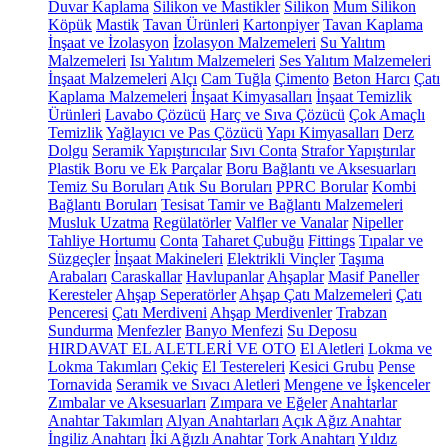
Duvar Kaplama
Silikon ve Mastikler
Silikon
Mum Silikon
Köpük
Mastik
Tavan Ürünleri
Kartonpiyer
Tavan Kaplama
İnşaat ve İzolasyon
İzolasyon Malzemeleri
Su Yalıtım
Malzemeleri
Isı Yalıtım Malzemeleri
Ses Yalıtım Malzemeleri
İnşaat Malzemeleri
Alçı
Cam Tuğla
Çimento
Beton Harcı
Çatı
Kaplama Malzemeleri
İnşaat Kimyasalları
İnşaat Temizlik
Ürünleri
Lavabo Çözücü
Harç ve Sıva Çözücü
Çok Amaçlı
Temizlik
Yağlayıcı ve Pas Çözücü
Yapı Kimyasalları
Derz
Dolgu
Seramik Yapıştırıcılar
Sıvı Conta
Strafor Yapıştırılar
Plastik Boru ve Ek Parçalar
Boru Bağlantı ve Aksesuarları
Temiz Su Boruları
Atık Su Boruları
PPRC Borular
Kombi
Bağlantı Boruları
Tesisat Tamir ve Bağlantı Malzemeleri
Musluk Uzatma
Regülatörler
Valfler ve Vanalar
Nipeller
Tahliye Hortumu
Conta
Taharet Çubuğu
Fittings
Tıpalar ve
Süzgeçler
İnşaat Makineleri
Elektrikli Vinçler
Taşıma
Arabaları
Caraskallar
Havlupanlar
Ahşaplar
Masif Paneller
Keresteler
Ahşap Seperatörler
Ahşap Çatı Malzemeleri
Çatı
Penceresi
Çatı Merdiveni
Ahşap Merdivenler
Trabzan
Sundurma
Menfezler
Banyo Menfezi
Su Deposu
HIRDAVAT EL ALETLERİ VE OTO
El Aletleri
Lokma ve
Lokma Takımları
Çekiç
El Testereleri
Kesici Grubu
Pense
Tornavida
Seramik ve Sıvacı Aletleri
Mengene ve İşkenceler
Zımbalar ve Aksesuarları
Zımpara ve Eğeler
Anahtarlar
Anahtar Takımları
Alyan Anahtarları
Açık Ağız Anahtar
İngiliz Anahtarı
İki Ağızlı Anahtar
Tork Anahtarı
Yıldız