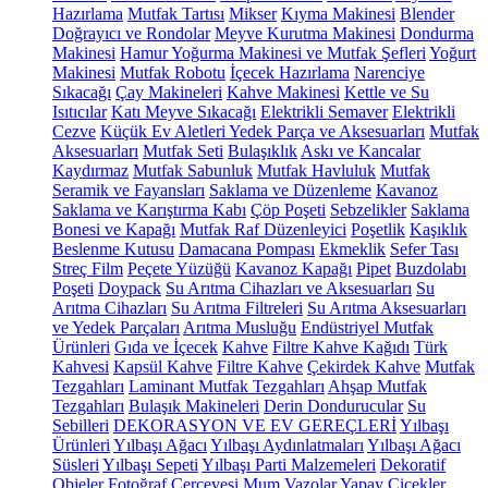
Hazırlama
Mutfak Tartısı
Mikser
Kıyma Makinesi
Blender
Doğrayıcı ve Rondolar
Meyve Kurutma Makinesi
Dondurma
Makinesi
Hamur Yoğurma Makinesi ve Mutfak Şefleri
Yoğurt
Makinesi
Mutfak Robotu
İçecek Hazırlama
Narenciye
Sıkacağı
Çay Makineleri
Kahve Makinesi
Kettle ve Su
Isıtıcılar
Katı Meyve Sıkacağı
Elektrikli Semaver
Elektrikli
Cezve
Küçük Ev Aletleri Yedek Parça ve Aksesuarları
Mutfak
Aksesuarları
Mutfak Seti
Bulaşıklık
Askı ve Kancalar
Kaydırmaz
Mutfak Sabunluk
Mutfak Havluluk
Mutfak
Seramik ve Fayansları
Saklama ve Düzenleme
Kavanoz
Saklama ve Karıştırma Kabı
Çöp Poşeti
Sebzelikler
Saklama
Bonesi ve Kapağı
Mutfak Raf Düzenleyici
Poşetlik
Kaşıklık
Beslenme Kutusu
Damacana Pompası
Ekmeklik
Sefer Tası
Streç Film
Peçete Yüzüğü
Kavanoz Kapağı
Pipet
Buzdolabı
Poşeti
Doypack
Su Arıtma Cihazları ve Aksesuarları
Su
Arıtma Cihazları
Su Arıtma Filtreleri
Su Arıtma Aksesuarları
ve Yedek Parçaları
Arıtma Musluğu
Endüstriyel Mutfak
Ürünleri
Gıda ve İçecek
Kahve
Filtre Kahve Kağıdı
Türk
Kahvesi
Kapsül Kahve
Filtre Kahve
Çekirdek Kahve
Mutfak
Tezgahları
Laminant Mutfak Tezgahları
Ahşap Mutfak
Tezgahları
Bulaşık Makineleri
Derin Dondurucular
Su
Sebilleri
DEKORASYON VE EV GEREÇLERİ
Yılbaşı
Ürünleri
Yılbaşı Ağacı
Yılbaşı Aydınlatmaları
Yılbaşı Ağacı
Süsleri
Yılbaşı Sepeti
Yılbaşı Parti Malzemeleri
Dekoratif
Objeler
Fotoğraf Çerçevesi
Mum
Vazolar
Yapay Çiçekler