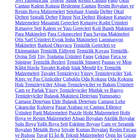
Sıvı Yapıştırıcılar
Tebeşir
Suluk
Resim Çantası
Pano
Okul
Çantası
Kalem Kutusu
Beslenme Çantası
Resim Boyaları ve
Resim Boya Malzemeleri
Selobant
Ajanda
Defter
Okul
Defteri
Spiralli Defter
Fihrist
Not Defteri
Bloknot
Kırtasiye
Malzemeleri
Masaüstü Gereçleri
Kırtasiye Kağıt Ürünleri
Kırtasiye Seti
Kalem ve Yazı Gereçleri
Koli Bandı Makinesi
Para Makineleri
Para Çekmeceleri
Para Sayma Makineleri
Ofis Sarf Ürünleri
Evrak İmha Makineleri
Laminasyon
Makineleri
Barkod Okuyucu
Temizlik Gereçleri ve
Ekipmanları
Temizlik Eldiveni
Temizlik Kovası
Temizlik,
Ovma Teli
Tüy Toplama Ürünleri
Faraş
Çekpas
Fırça ve
Süpürge
Temizlik Bezleri
Temizlik Süngeri
Paspas ve Mop
Kâğıt Havlu
Tuvalet Kağıdı
Islak Mendil
Ev Temizlik
Malzemeleri
Tuvalet Temizleyici
Yüzey Temizleyiciler
Yağ,
Kireç ve Pas Çözücüler
Çubuklu Oda Kokusu
Oda Kokusu
Halı Temizleyiciler
Ahşap Temizleyiciler ve Bakım Ürünleri
Cam ve Parlak Yüzey Temizleyiciler
Mutfak ve Banyo
Temizleyiciler
Bulaşık Makinesi Deterjanı
Yumuşatıcı
Çamaşır Deterjanı
Elde Bulaşık Deterjanı
Çamaşır Leke
Çıkarıcılar
Kolonya
Pazar Arabası ve Çantası
Eğlence
Ürünleri
Parti Malzemeleri
Puzzle
Hobi Malzemeleri
Hobi
Boya ve Resim Malzemeleri
Ahşap Boyaları
Akrilik Boyalar
Sulu Boya
Yağlı Boya Seti
Eskitme Boyası
Cam ve Seramik
Boyaları
Metalik Boya
Şövale
Kumaş Boyaları
Resim Fırçası
ve Rulosu
Tuval
El İşi & Tekstil Malzemeleri
Örgü İpi
Güpür