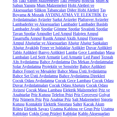
Şiş
Takı Yapım Malzemeleri
Takı Pensesi
Boncuk
Mum &
Sabun Yapımı
Mum Malzemeleri
Hobi Aletleri ve
Aksesuarları
Silikon Tabancaları
Diğer Hobi Aletleri
Taş
Boyama & Mozaik
AYDINLATMA VE ELEKTRİK
Ev
Aydınlatmaları
Avizeler
Sarkıt Avizeler
Plafonyer Avizeler
Lambaderler ve Aksesuarları
Lambader
Lambader Başlığı
Lambader Ayağı
Spotlar
Gömme Spotlar
Sıvaüstü Spotlar
Tavan Spotlar
Ampuller
Led Ampul
Halojen Ampul
Tasarruflu Ampul
Rustik Ampul
Akıllı Ampul
Floresan
Ampul
Abajurlar ve Aksesuarları
Abajur
Abajur Şapkaları
Abajur Ayaklığı
Fener ve Işıldaklar
Aplikler
Duvar Aplikleri
Tablo Aplikleri
Banyo Aplikleri
Lamba
Gece Lambaları
Masa
Lambaları
Led Şerit
Armatür
Led Armatür
Led Panel
Tezgah
Altı Aydınlatma
Bahçe Aydınlatma
Dış Mekan Aydınlatmalar
Solar Aydınlatma
Projektör ve Sensörler
Bahçe Aplikleri
Bahçe Feneri ve Meşaleler
Bahçe Masa Üstü Aydınlatma
Bahçe Set Üstü Aydınlatma
Bahçe Aydınlatma Direkleri
Çocuk Odası Aydınlatma
Çocuk Gece Lambası
Çocuk Odası
Duvar Aydınlatmaları
Çocuk Odası Abajuru
Çocuk Odası
Avizesi
Çocuk Masa Lambası
Elektrik Malzemeleri
Priz ve
Anahtarlar
Priz Kutusu
Telefon Prizi
Priz Çerçevesi
Golyat
Priz
Nümeris Priz
Priz
Anahtar Priz
Şalt Malzemeleri
Sigorta
Kutusu
Kontaktör
Elektrik Sigortası
Şalter
Kaçak Akım
Rölesi
Elektrik Sayacı
Uzatma Kablosu ve Grup Priz
Uzatma
Kabloları
Çoklu Grup Prizleri
Kablolar
Kablo Aksesuarları