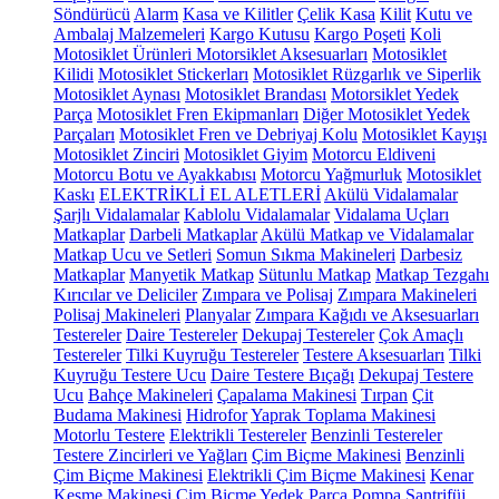
Söndürücü
Alarm
Kasa ve Kilitler
Çelik Kasa
Kilit
Kutu ve
Ambalaj Malzemeleri
Kargo Kutusu
Kargo Poşeti
Koli
Motosiklet Ürünleri
Motorsiklet Aksesuarları
Motosiklet
Kilidi
Motosiklet Stickerları
Motosiklet Rüzgarlık ve Siperlik
Motosiklet Aynası
Motosiklet Brandası
Motorsiklet Yedek
Parça
Motosiklet Fren Ekipmanları
Diğer Motosiklet Yedek
Parçaları
Motosiklet Fren ve Debriyaj Kolu
Motosiklet Kayışı
Motosiklet Zinciri
Motosiklet Giyim
Motorcu Eldiveni
Motorcu Botu ve Ayakkabısı
Motorcu Yağmurluk
Motosiklet
Kaskı
ELEKTRİKLİ EL ALETLERİ
Akülü Vidalamalar
Şarjlı Vidalamalar
Kablolu Vidalamalar
Vidalama Uçları
Matkaplar
Darbeli Matkaplar
Akülü Matkap ve Vidalamalar
Matkap Ucu ve Setleri
Somun Sıkma Makineleri
Darbesiz
Matkaplar
Manyetik Matkap
Sütunlu Matkap
Matkap Tezgahı
Kırıcılar ve Deliciler
Zımpara ve Polisaj
Zımpara Makineleri
Polisaj Makineleri
Planyalar
Zımpara Kağıdı ve Aksesuarları
Testereler
Daire Testereler
Dekupaj Testereler
Çok Amaçlı
Testereler
Tilki Kuyruğu Testereler
Testere Aksesuarları
Tilki
Kuyruğu Testere Ucu
Daire Testere Bıçağı
Dekupaj Testere
Ucu
Bahçe Makineleri
Çapalama Makinesi
Tırpan
Çit
Budama Makinesi
Hidrofor
Yaprak Toplama Makinesi
Motorlu Testere
Elektrikli Testereler
Benzinli Testereler
Testere Zincirleri ve Yağları
Çim Biçme Makinesi
Benzinli
Çim Biçme Makinesi
Elektrikli Çim Biçme Makinesi
Kenar
Kesme Makinesi
Çim Biçme Yedek Parça
Pompa
Santrifüj