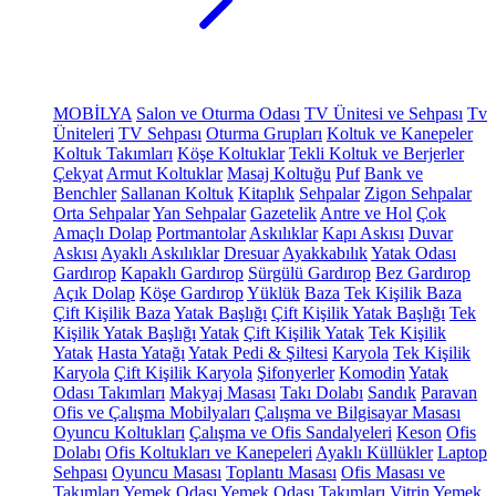
MOBİLYA
Salon ve Oturma Odası
TV Ünitesi ve Sehpası
Tv
Üniteleri
TV Sehpası
Oturma Grupları
Koltuk ve Kanepeler
Koltuk Takımları
Köşe Koltuklar
Tekli Koltuk ve Berjerler
Çekyat
Armut Koltuklar
Masaj Koltuğu
Puf
Bank ve
Benchler
Sallanan Koltuk
Kitaplık
Sehpalar
Zigon Sehpalar
Orta Sehpalar
Yan Sehpalar
Gazetelik
Antre ve Hol
Çok
Amaçlı Dolap
Portmantolar
Askılıklar
Kapı Askısı
Duvar
Askısı
Ayaklı Askılıklar
Dresuar
Ayakkabılık
Yatak Odası
Gardırop
Kapaklı Gardırop
Sürgülü Gardırop
Bez Gardırop
Açık Dolap
Köşe Gardırop
Yüklük
Baza
Tek Kişilik Baza
Çift Kişilik Baza
Yatak Başlığı
Çift Kişilik Yatak Başlığı
Tek
Kişilik Yatak Başlığı
Yatak
Çift Kişilik Yatak
Tek Kişilik
Yatak
Hasta Yatağı
Yatak Pedi & Şiltesi
Karyola
Tek Kişilik
Karyola
Çift Kişilik Karyola
Şifonyerler
Komodin
Yatak
Odası Takımları
Makyaj Masası
Takı Dolabı
Sandık
Paravan
Ofis ve Çalışma Mobilyaları
Çalışma ve Bilgisayar Masası
Oyuncu Koltukları
Çalışma ve Ofis Sandalyeleri
Keson
Ofis
Dolabı
Ofis Koltukları ve Kanepeleri
Ayaklı Küllükler
Laptop
Sehpası
Oyuncu Masası
Toplantı Masası
Ofis Masası ve
Takımları
Yemek Odası
Yemek Odası Takımları
Vitrin
Yemek