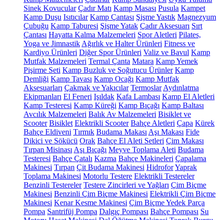
Sinek Kovucular
Çadır Matı
Kamp Masası
Pusula
Kampet
Kamp Duşu
Isıtıcılar
Kamp Çantası
Şişme Yastık
Magnezyum
Çubuğu
Kamp Taburesi
Şişme Yatak
Çadır Aksesuarı
Sırt
Çantası
Hayatta Kalma Malzemeleri
Spor Aletleri
Pilates,
Yoga ve Jimnastik
Ağırlık ve Halter Ürünleri
Fitness ve
Kardiyo Ürünleri
Diğer Spor Ürünleri
Valiz ve Bavul
Kamp
Mutfak Malzemeleri
Termal Çanta
Matara
Kamp Yemek
Pişirme Seti
Kamp Buzluk ve Soğutucu Ürünler
Kamp
Demliği
Kamp Tavası
Kamp Ocağı
Kamp Mutfak
Aksesuarları
Çakmak ve Yakıcılar
Termoslar
Aydınlatma
Ekipmanları
El Feneri
Işıldak
Kafa Lambası
Kamp El Aletleri
Kamp Testeresi
Kamp Küreği
Kamp Bıçağı
Kamp Baltası
Avcılık Malzemeleri
Balık Av Malzemeleri
Bisiklet ve
Scooter
Bisiklet
Elektrikli Scooter
Bahçe Aletleri
Çapa
Kürek
Bahçe Eldiveni
Tırmık
Budama Makası
Aşı Makası
Fide
Dikici ve Sökücü
Orak
Bahçe El Aleti Setleri
Çim Makası
Tırpan Misinası
Aşı Bıçağı
Meyve Toplama Aleti
Budama
Testeresi
Bahçe Çatalı
Kazma
Bahçe Makineleri
Çapalama
Makinesi
Tırpan
Çit Budama Makinesi
Hidrofor
Yaprak
Toplama Makinesi
Motorlu Testere
Elektrikli Testereler
Benzinli Testereler
Testere Zincirleri ve Yağları
Çim Biçme
Makinesi
Benzinli Çim Biçme Makinesi
Elektrikli Çim Biçme
Makinesi
Kenar Kesme Makinesi
Çim Biçme Yedek Parça
Pompa
Santrifüj Pompa
Dalgıç Pompası
Bahçe Pompası
Su