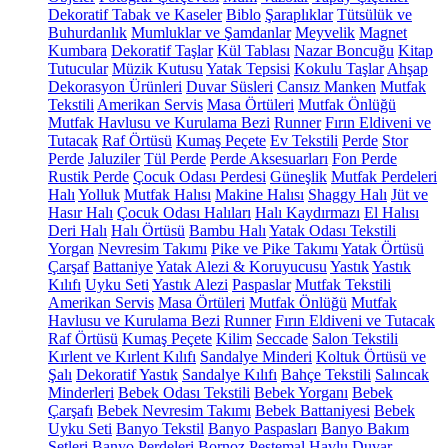
Dekoratif Tabak ve Kaseler
Biblo
Şaraplıklar
Tütsülük ve
Buhurdanlık
Mumluklar ve Şamdanlar
Meyvelik
Magnet
Kumbara
Dekoratif Taşlar
Kül Tablası
Nazar Boncuğu
Kitap
Tutucular
Müzik Kutusu
Yatak Tepsisi
Kokulu Taşlar
Ahşap
Dekorasyon Ürünleri
Duvar Süsleri
Cansız Manken
Mutfak
Tekstili
Amerikan Servis
Masa Örtüleri
Mutfak Önlüğü
Mutfak Havlusu ve Kurulama Bezi
Runner
Fırın Eldiveni ve
Tutacak
Raf Örtüsü
Kumaş Peçete
Ev Tekstili
Perde
Stor
Perde
Jaluziler
Tül Perde
Perde Aksesuarları
Fon Perde
Rustik Perde
Çocuk Odası Perdesi
Güneşlik
Mutfak Perdeleri
Halı
Yolluk
Mutfak Halısı
Makine Halısı
Shaggy Halı
Jüt ve
Hasır Halı
Çocuk Odası Halıları
Halı Kaydırmazı
El Halısı
Deri Halı
Halı Örtüsü
Bambu Halı
Yatak Odası Tekstili
Yorgan
Nevresim Takımı
Pike ve Pike Takımı
Yatak Örtüsü
Çarşaf
Battaniye
Yatak Alezi & Koruyucusu
Yastık
Yastık
Kılıfı
Uyku Seti
Yastık Alezi
Paspaslar
Mutfak Tekstili
Amerikan Servis
Masa Örtüleri
Mutfak Önlüğü
Mutfak
Havlusu ve Kurulama Bezi
Runner
Fırın Eldiveni ve Tutacak
Raf Örtüsü
Kumaş Peçete
Kilim
Seccade
Salon Tekstili
Kırlent ve Kırlent Kılıfı
Sandalye Minderi
Koltuk Örtüsü ve
Şalı
Dekoratif Yastık
Sandalye Kılıfı
Bahçe Tekstili
Salıncak
Minderleri
Bebek Odası Tekstili
Bebek Yorganı
Bebek
Çarşafı
Bebek Nevresim Takımı
Bebek Battaniyesi
Bebek
Uyku Seti
Banyo Tekstil
Banyo Paspasları
Banyo Bakım
Setleri
Banyo Perdeleri
Bornoz
Peştemal
Havlu
Duvar