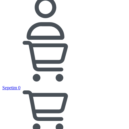
Sepetim
0