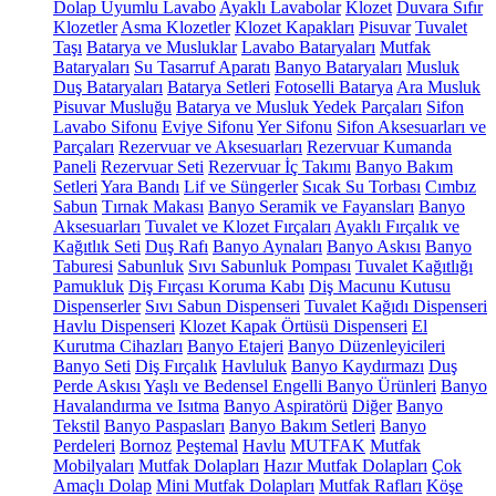
Dolap Uyumlu Lavabo
Ayaklı Lavabolar
Klozet
Duvara Sıfır
Klozetler
Asma Klozetler
Klozet Kapakları
Pisuvar
Tuvalet
Taşı
Batarya ve Musluklar
Lavabo Bataryaları
Mutfak
Bataryaları
Su Tasarruf Aparatı
Banyo Bataryaları
Musluk
Duş Bataryaları
Batarya Setleri
Fotoselli Batarya
Ara Musluk
Pisuvar Musluğu
Batarya ve Musluk Yedek Parçaları
Sifon
Lavabo Sifonu
Eviye Sifonu
Yer Sifonu
Sifon Aksesuarları ve
Parçaları
Rezervuar ve Aksesuarları
Rezervuar Kumanda
Paneli
Rezervuar Seti
Rezervuar İç Takımı
Banyo Bakım
Setleri
Yara Bandı
Lif ve Süngerler
Sıcak Su Torbası
Cımbız
Sabun
Tırnak Makası
Banyo Seramik ve Fayansları
Banyo
Aksesuarları
Tuvalet ve Klozet Fırçaları
Ayaklı Fırçalık ve
Kağıtlık Seti
Duş Rafı
Banyo Aynaları
Banyo Askısı
Banyo
Taburesi
Sabunluk
Sıvı Sabunluk Pompası
Tuvalet Kağıtlığı
Pamukluk
Diş Fırçası Koruma Kabı
Diş Macunu Kutusu
Dispenserler
Sıvı Sabun Dispenseri
Tuvalet Kağıdı Dispenseri
Havlu Dispenseri
Klozet Kapak Örtüsü Dispenseri
El
Kurutma Cihazları
Banyo Etajeri
Banyo Düzenleyicileri
Banyo Seti
Diş Fırçalık
Havluluk
Banyo Kaydırmazı
Duş
Perde Askısı
Yaşlı ve Bedensel Engelli Banyo Ürünleri
Banyo
Havalandırma ve Isıtma
Banyo Aspiratörü
Diğer
Banyo
Tekstil
Banyo Paspasları
Banyo Bakım Setleri
Banyo
Perdeleri
Bornoz
Peştemal
Havlu
MUTFAK
Mutfak
Mobilyaları
Mutfak Dolapları
Hazır Mutfak Dolapları
Çok
Amaçlı Dolap
Mini Mutfak Dolapları
Mutfak Rafları
Köşe