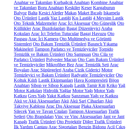
Anahtar ve Takımları
Kurbağcık Anahtarı
Kombine Anahtar
ve Takımları
Boru Anahtarı
Keskiler
Keser
Kargaburun
Balyoz
Balta
Kesici Aletler
Makas
Maket Bıçağı
Iskarpela
Oto Ürünleri
Lastik
Yaz Lastiği
Kış Lastiği
4 Mevsim Lastik
Oto Teknik Malzemeler
Araç İçi Aksesuar
Oto Güneşlik
Oto
Küllükler
Araç Buzdolapları
Bagaj Düzenleyici
Araba
Kokuları
Araç İçi Telefon Tutucular
Bagaj Havuzu
Oto
Paspası
Araç İçi Kamera
Oto Multimedya ve Görüntü
Sistemleri
Oto Bakım Temizlik Ürünleri
Basınçlı Yıkama
Makineleri
Tampon Parlatıcı ve Temizleyiciler
Torpido
Temizlik ve Bakım Ürünleri
Oto Şampuan
Oto Cila ve
Parlatıcı Ürünleri
Polyester Macun
Oto Cam Bakım Ürünleri
ve Temizleyiciler
Mikrofiber Bez
Araç Temizlik Seti
Araç
Boyaları
Araç Süpürgeleri
Araba Çizik Giderici
Motor
Temizleyici ve Bakım Ürünleri
Radyatör Temizleyiciler
Oto
Koltuk Kılıfı
Lastik Ekipmanları
Hava Kompresörü
Bijon
Anahtarı
Sibop ve Sibop Kapağı
Lastik Tamir Kiti
Kriko
Yağ
Motor Katkıları
Hidrolik Yağlar
Motor Yağı
Motor Yağı
Katkısı
Gres Yağı
Yakıt Katkısı
Şanzıman Yağı ve Katkısı
Akü ve Akü Aksesuarları
Akü
Akü Şarj Cihazları
Akü
Takviye Kablosu
Araç Dış Aksesuar
Plaka Aksesuarları
Silecek
Yan ve Tavan Çıtaları
Tampon Aksesuarları
Trafik
Setleri
Oto Brandaları
Vinç ve Vinç Aksesuarları
Jant ve Jant
Kapağı
Trafik Ürünleri
Oto Projektör
Diğer Trafik Ürünleri
İlk Yardım Çantası
Araç Sigortaları
Benzin Bidonu
Acil Çıkış