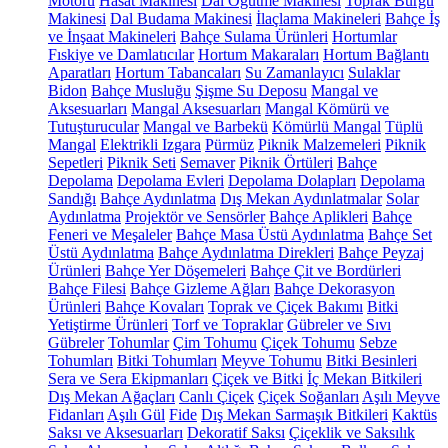
Motoru
Hasat Makinesi
Dal Öğütme Makinesi
Toprak Burgu
Makinesi
Dal Budama Makinesi
İlaçlama Makineleri
Bahçe İş
ve İnşaat Makineleri
Bahçe Sulama Ürünleri
Hortumlar
Fıskiye ve Damlatıcılar
Hortum Makaraları
Hortum Bağlantı
Aparatları
Hortum Tabancaları
Su Zamanlayıcı
Sulaklar
Bidon
Bahçe Musluğu
Şişme Su Deposu
Mangal ve
Aksesuarları
Mangal Aksesuarları
Mangal Kömürü ve
Tutuşturucular
Mangal ve Barbekü
Kömürlü Mangal
Tüplü
Mangal
Elektrikli Izgara
Pürmüz
Piknik Malzemeleri
Piknik
Sepetleri
Piknik Seti
Semaver
Piknik Örtüleri
Bahçe
Depolama
Depolama Evleri
Depolama Dolapları
Depolama
Sandığı
Bahçe Aydınlatma
Dış Mekan Aydınlatmalar
Solar
Aydınlatma
Projektör ve Sensörler
Bahçe Aplikleri
Bahçe
Feneri ve Meşaleler
Bahçe Masa Üstü Aydınlatma
Bahçe Set
Üstü Aydınlatma
Bahçe Aydınlatma Direkleri
Bahçe Peyzaj
Ürünleri
Bahçe Yer Döşemeleri
Bahçe Çit ve Bordürleri
Bahçe Filesi
Bahçe Gizleme Ağları
Bahçe Dekorasyon
Ürünleri
Bahçe Kovaları
Toprak ve Çiçek Bakımı
Bitki
Yetiştirme Ürünleri
Torf ve Topraklar
Gübreler ve Sıvı
Gübreler
Tohumlar
Çim Tohumu
Çiçek Tohumu
Sebze
Tohumları
Bitki Tohumları
Meyve Tohumu
Bitki Besinleri
Sera ve Sera Ekipmanları
Çiçek ve Bitki
İç Mekan Bitkileri
Dış Mekan Ağaçları
Canlı Çiçek
Çiçek Soğanları
Aşılı Meyve
Fidanları
Aşılı Gül
Fide
Dış Mekan Sarmaşık Bitkileri
Kaktüs
Saksı ve Aksesuarları
Dekoratif Saksı
Çiçeklik ve Saksılık