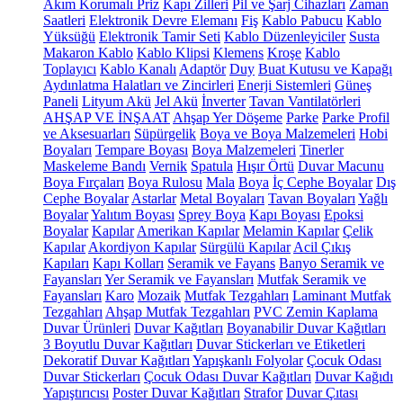
Akım Korumalı Priz
Kapı Zilleri
Pil ve Şarj Cihazları
Zaman
Saatleri
Elektronik Devre Elemanı
Fiş
Kablo Pabucu
Kablo
Yüksüğü
Elektronik Tamir Seti
Kablo Düzenleyiciler
Susta
Makaron Kablo
Kablo Klipsi
Klemens
Kroşe
Kablo
Toplayıcı
Kablo Kanalı
Adaptör
Duy
Buat Kutusu ve Kapağı
Aydınlatma Halatları ve Zincirleri
Enerji Sistemleri
Güneş
Paneli
Lityum Akü
Jel Akü
İnverter
Tavan Vantilatörleri
AHŞAP VE İNŞAAT
Ahşap Yer Döşeme
Parke
Parke Profil
ve Aksesuarları
Süpürgelik
Boya ve Boya Malzemeleri
Hobi
Boyaları
Tempare Boyası
Boya Malzemeleri
Tinerler
Maskeleme Bandı
Vernik
Spatula
Hışır Örtü
Duvar Macunu
Boya Fırçaları
Boya Rulosu
Mala
Boya
İç Cephe Boyalar
Dış
Cephe Boyalar
Astarlar
Metal Boyaları
Tavan Boyaları
Yağlı
Boyalar
Yalıtım Boyası
Sprey Boya
Kapı Boyası
Epoksi
Boyalar
Kapılar
Amerikan Kapılar
Melamin Kapılar
Çelik
Kapılar
Akordiyon Kapılar
Sürgülü Kapılar
Acil Çıkış
Kapıları
Kapı Kolları
Seramik ve Fayans
Banyo Seramik ve
Fayansları
Yer Seramik ve Fayansları
Mutfak Seramik ve
Fayansları
Karo
Mozaik
Mutfak Tezgahları
Laminant Mutfak
Tezgahları
Ahşap Mutfak Tezgahları
PVC Zemin Kaplama
Duvar Ürünleri
Duvar Kağıtları
Boyanabilir Duvar Kağıtları
3 Boyutlu Duvar Kağıtları
Duvar Stickerları ve Etiketleri
Dekoratif Duvar Kağıtları
Yapışkanlı Folyolar
Çocuk Odası
Duvar Stickerları
Çocuk Odası Duvar Kağıtları
Duvar Kağıdı
Yapıştırıcısı
Poster Duvar Kağıtları
Strafor
Duvar Çıtası