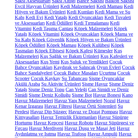
Saksı Aksesuarları
Saksı Altlığı
Bahçe Saksısı
Balkon Saksısı
Evcil Hayvan Ürünleri
Kedi Malzemeleri
Kedi Maması
Kedi
Hijyen ve Bakım Ürünleri
Kedi Kumları
Kedi Mama ve Su
Kabı
Kedi Evi
Kedi Yatağı
Kedi Oyuncakları
Kedi Tuvaleti
ve Aksesuarları
Kedi Ödülleri
Kedi Tırmalaması
Kedi
Vitamini
Kedi Taşıma Çantası
Köpek Malzemeleri
Köpek
Yatağı
Köpek Vitamini
Köpek Oyuncakları
Köpek Mama ve
Su Kabı
Köpek Güvenlik
Köpek Hijyen ve Bakım Ürünleri
Köpek Ödülleri
Köpek Maması
Köpek Kulübesi
Köpek
Tasmaları
Köpek Elbisesi
Köpek Kafesi
Kümesler
Kuş
Malzemeleri
Kuş Sağlık ve Bakım Ürünleri
Kuş Kafesleri ve
Aksesuarları
Kuş Yemi
Kuş Suluk ve Yemlikleri
Çocuk
Bahçe Oyuncakları
Kaydırak ve Salıncak
Oyun Evleri
Çocuk
Bahçe Sandalyeleri
Çocuk Bahçe Masaları
Uçurtma
Çocuk
Scooter
Çocuk Kaykay
Su Tabancası
Şişme Oyuncaklar
Akülü Araba
Su Aktivite Ürünleri
Şişme Havuz
Şişme Deniz
Yatağı
Şişme Deniz Topu
Can Yeleği
Can Simidi ve Deniz
Simidi
Şişme Deniz Kolluğu
Şişme Bot
Havuz Bonesi
Kano
Havuz Malzemeleri
Havuz Yapı Malzemeleri
Nozul
Havuz
Kenar Izgarası
Havuz Filtresi
Havuz Örtü Sistemleri
Su
Perdesi
Havuz Dip Süzgeç
Havuz ve Dozaj Pompası
Havuz
Kimyasalları
Havuz Temizlik Ekipmanları
Havuz Süpürge
Hortumu
Havuz Kepçesi
Havuz Robotu
Havuz Süpürgesi ve
Fırçası
Havuz Merdiveni
Havuz Duşu ve Masaj Jeti
Havuz
Aydınlatma ve Isıtma
Havuz Trafosu
Havuz Ampulü
Havuz