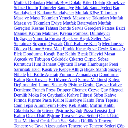
Mutfak Dolapları
Mutfak Boy Dolabı
Kiler Dolabı
Ekmek ve
Sebze Dolabı
Tabureler
Sandalye
Mutfak Sandalyeleri
Bar
Sandalyeleri
Katlanır Sandalyeler
Mutfak Köşe Takımları
Masa ve Masa Takımları
Yemek Masası ve Takımları
Mutfak
Masası ve Takımları
Eviye
Mutfak Bataryaları
Mutfak
Gereçleri
Kesme Tahtası
Rende
Servis Gereçleri
Patates Ezici
Manuel Kıyma Makinesi
Krema Pompası
Dilimleyici
Doğrayıcı
Yumurta Fırçası
Bıçak ve Bıçak Setleri
Yağ
Sıçratmaz
Soyucu, Oyacak
Ölçü Kabı ve Kaşığı
Merdane ve
Oklava
Hamur Açma Matı
Fındık Kıracağı ve Ceviz Kıracağı
Elek
Dondurma Kaşığı
Buz Kalıbı
Bıçak Bileyici Masat
Açacak ve Tirbuşon
Çekirdek Çıkarıcı
Çırpıcı
Sebze
Kurutucu
Huni
Baharat Öğütücü
Havan
Hamburger Presi
Sarımsak Ezici
Kaşık ve Kepçe Altlığı
Bıçak Standı
Süzgeç
Nihale
İçli Köfte Aparatı
Yumurta Zamanlayıcı
Dondurma
Kalıbı
Buz Kovası
Et Dövme Aleti
Sarma Makinesi
Kahve
Değirmenleri
Limon Sıkacağı
Pişirme Grubu
Çay ve Kahve
Demleme
French Press
Dripper
Chemex
Cezve
Çay Süzgeci
Demlik
Moka Pot
Çaydanlık
Kahve Filtresi
Sifon Kahve
Fırında Pişirme
Pasta Kalıbı
Kurabiye Kalıbı
Fırın Tepsisi
Cam Tepsi
Alüminyum Folyo
Kek Kalıbı
Muffin Kalıbı
Çikolata Kalıbı
Güveç
Pişirme Kağıdı
Pizza Tepsisi
Tart
Kalıbı
Ocak Üstü Pişirme
Tava ve Tava Setleri
Ocak Üstü
Tost Makinesi
Ocak Üstü Sac
Sahan
Düdüklü Tencere
Tencere ve Tava Aksesuarları
Tencere ve Tencere Setleri
Çöp