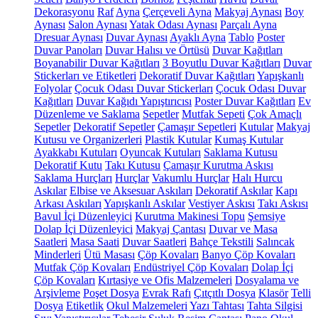
Dekorasyonu
Raf
Ayna
Çerçeveli Ayna
Makyaj Aynası
Boy
Aynası
Salon Aynası
Yatak Odası Aynası
Parçalı Ayna
Dresuar Aynası
Duvar Aynası
Ayaklı Ayna
Tablo
Poster
Duvar Panoları
Duvar Halısı ve Örtüsü
Duvar Kağıtları
Boyanabilir Duvar Kağıtları
3 Boyutlu Duvar Kağıtları
Duvar
Stickerları ve Etiketleri
Dekoratif Duvar Kağıtları
Yapışkanlı
Folyolar
Çocuk Odası Duvar Stickerları
Çocuk Odası Duvar
Kağıtları
Duvar Kağıdı Yapıştırıcısı
Poster Duvar Kağıtları
Ev
Düzenleme ve Saklama
Sepetler
Mutfak Sepeti
Çok Amaçlı
Sepetler
Dekoratif Sepetler
Çamaşır Sepetleri
Kutular
Makyaj
Kutusu ve Organizerleri
Plastik Kutular
Kumaş Kutular
Ayakkabı Kutuları
Oyuncak Kutuları
Saklama Kutusu
Dekoratif Kutu
Takı Kutusu
Çamaşır Kurutma Askısı
Saklama Hurçları
Hurçlar
Vakumlu Hurçlar
Halı Hurcu
Askılar
Elbise ve Aksesuar Askıları
Dekoratif Askılar
Kapı
Arkası Askıları
Yapışkanlı Askılar
Vestiyer Askısı
Takı Askısı
Bavul İçi Düzenleyici
Kurutma Makinesi Topu
Şemsiye
Dolap İçi Düzenleyici
Makyaj Çantası
Duvar ve Masa
Saatleri
Masa Saati
Duvar Saatleri
Bahçe Tekstili
Salıncak
Minderleri
Ütü Masası
Çöp Kovaları
Banyo Çöp Kovaları
Mutfak Çöp Kovaları
Endüstriyel Çöp Kovaları
Dolap İçi
Çöp Kovaları
Kırtasiye ve Ofis Malzemeleri
Dosyalama ve
Arşivleme
Poşet Dosya
Evrak Rafı
Çıtçıtlı Dosya
Klasör
Telli
Dosya
Etiketlik
Okul Malzemeleri
Yazı Tahtası
Tahta Silgisi