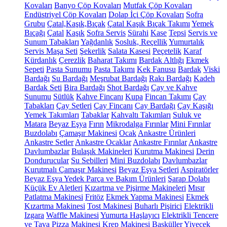
Kovaları
Banyo Çöp Kovaları
Mutfak Çöp Kovaları
Endüstriyel Çöp Kovaları
Dolap İçi Çöp Kovaları
Sofra
Grubu
Çatal,Kaşık,Bıçak
Çatal Kaşık Bıçak Takımı
Yemek
Bıçağı
Çatal
Kaşık
Sofra Servis
Sürahi
Kase
Tepsi
Servis ve
Sunum Tabakları
Yağdanlık
Sosluk, Reçellik
Yumurtalık
Servis Maşa Seti
Şekerlik
Salata Kasesi
Peçetelik
Karaf
Kürdanlık
Çerezlik
Baharat Takımı
Bardak Altlığı
Ekmek
Sepeti
Pasta Sunumu
Pasta Takımı
Kek Fanusu
Bardak
Viski
Bardağı
Su Bardağı
Meşrubat Bardağı
Rakı Bardağı
Kadeh
Bardak Seti
Bira Bardağı
Shot Bardağı
Çay ve Kahve
Sunumu
Sütlük
Kahve Fincanı
Kupa
Fincan Takımı
Çay
Tabakları
Çay Setleri
Çay Fincanı
Çay Bardağı
Çay Kaşığı
Yemek Takımları
Tabaklar
Kahvaltı Takımları
Suluk ve
Matara
Beyaz Eşya
Fırın
Mikrodalga Fırınlar
Mini Fırınlar
Buzdolabı
Çamaşır Makinesi
Ocak
Ankastre Ürünleri
Ankastre Setler
Ankastre Ocaklar
Ankastre Fırınlar
Ankastre
Davlumbazlar
Bulaşık Makineleri
Kurutma Makinesi
Derin
Dondurucular
Su Sebilleri
Mini Buzdolabı
Davlumbazlar
Kurutmalı Çamaşır Makinesi
Beyaz Eşya Setleri
Aspiratörler
Beyaz Eşya Yedek Parça ve Bakım Ürünleri
Şarap Dolabı
Küçük Ev Aletleri
Kızartma ve Pişirme Makineleri
Mısır
Patlatma Makinesi
Fritöz
Ekmek Yapma Makinesi
Ekmek
Kızartma Makinesi
Tost Makinesi
Buharlı Pişirici
Elektrikli
Izgara
Waffle Makinesi
Yumurta Haşlayıcı
Elektrikli Tencere
ve Tava
Pizza Makinesi
Krep Makinesi
Basküller
Yiyecek