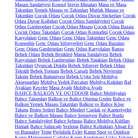
Masası Sandalyesi
Konsol
Servis Masaları
Masa ve Masa
Takımları
Yemek Masası ve Takımları
Mutfak Masası ve
Takımları
Çocuk Odası
Çocuk Odası Duvar Stickerları
Çocuk
Odası Duvar Kağıtları
Çocuk Odası Sandalyeleri
Çocuk
Odası Gardıropları
Çocuk Odası Masası
Çocuk Odası Bazası
Çocuk Odası Takımları
Çocuk Odası Komodini
Çocuk Odası
Karyolaları
Genç Odası
Genç Odası Takımları
Genç Odası
Komodini
Genç Odası Şifonyerleri
Genç Odası Bazaları
Genç Odası Gardıropları
Genç Odası Karyolaları
Ranza
Bebek Odası
Bebek Beşikleri
Mama Sandalyesi
Bebek
Karyolaları
Bebek Gardıropları
Bebek Yatakları
Bebek Odası
Takımları
Oyuncak Dolabı
Bebek Şifonyer
Bebek Odası
Tekstili
Bebek Yorganı
Bebek Çarşafı
Bebek Nevresim
Takımı
Bebek Battaniyesi
Bebek Uyku Seti
Mobilya
Aksesuarları
Mobilya Yedek Parçaları
Mobilya Kulpları
Raf
Ayakları
Keçeler
Masa Ayağı
Mobilya Ayağı
BAHÇE,BALKON VE OUTDOOR
Bahçe Mobilyaları
Bahçe Takımları
Balkon ve Bahçe Oturma Grubu
Bahçe ve
Balkon Yemek Masası Takımları
Balkon ve Bahçe Köşe
Takımı
Bistro Setleri
Bahçe Minderi
Çardak ve Kameriyeler
Bahçe ve Balkon Masası
Bahçe Şemsiyesi
Bahçe Bankı
Bahçe Sandalyeleri
Bahçe Sehpası
Bahçe Mobilya Kılıfları
Hamak
Bahçe Salıncağı
Şezlong
Bahçe Koltukları
Ahşap Ev
ve Bungalov
Tente
Prefabrik Evler
Kamp Spor ve Outdoor
Kamp Malzemeleri
Çadırlar
Kamp Sandalyesi
Uyku Tulumu