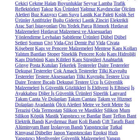
Çekici
Çekme Halatı
Boyunluklar
Seyyar Lamba
Trafik
Reflektörleri
Takoz
Kış Ürünleri
Yağmur Kaydırıcılar
Ölçüm
Aletleri
Buz Kazıyıcı
Cam Suyu
Lastik Kar Paleti
Kışlık Set
Ürünler
Antifrizler
Buğu Giderici
Lastik Zinciri
Elektrikli
Araç Şarj İstasyonları
Oto Yedek Parça
Römork
Hırdavat
Malzemeleri
Hırdavat Malzemesi ve Aksesuarları
Yönlendirme Levhaları
Sabitleme Ürünleri
Dübel
Dübel
Setleri
Somun
Çivi
Vida-Çivi
Demir Pul
Vida
Civata
Köşebent
Kapı ve Pencere Malzemeleri
Menteşe
Kapı Kolları
Yalıtım Bantları
Stoper
Sineklik
Pencere Kolu
Kapı Hidroliği
Kapı Dürbünü
Kapı Kilitleri
Kapı Sürgüleri
Anahtarlık
Gönye
Posta Kutuları
Tekerlek
Testereler
Daire Testereler
Dekupaj Testereler
Çok Amaçlı Testereler
Tilki Kuyruğu
Testereler
Testere Aksesuarları
Tilki Kuyruğu Testere Ucu
Daire Testere Bıçağı
Dekupaj Testere Ucu
İş Güvenlik
Malzemeleri
İş Güvenlik Gözlükleri
İş Eldiveni
İş Elbisesi
İş
Ayakkabısı
Diğer İş Güvenlik Ürünleri
Siperlik
Lanyard
Takım Çanta Ve Dolapları
Takım Çantası
Takım ve Hizmet
Dolapları
Avadanlık
Ölçü Aletleri
Metre ve Şerit Metre
Su
Terazisi
Oda Termostatı
Silikon ve Mastikler
Silikon
Mum
Silikon
Köpük
Mastik
Yapıştırıcı ve Bantlar
Bant
Teflon Bant
Elektrik Bandı
Kaydırmaz Bant
Koli Bandı
Çift Taraflı Bant
Alüminyum Bant
İzolasyon Bandı
Yapıştırıcılar
Tutkal
Kimyasal Dübeller
Japon Yapıştırıcıları
Epoksi
Hızlı
Yapıştırıcı
Merdivenler
Güvenlik Malzemeleri
Yangın