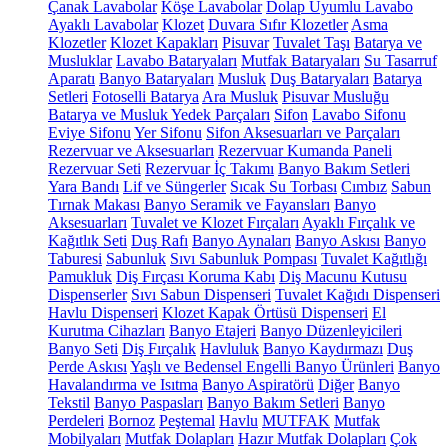
Çanak Lavabolar
Köşe Lavabolar
Dolap Uyumlu Lavabo
Ayaklı Lavabolar
Klozet
Duvara Sıfır Klozetler
Asma
Klozetler
Klozet Kapakları
Pisuvar
Tuvalet Taşı
Batarya ve
Musluklar
Lavabo Bataryaları
Mutfak Bataryaları
Su Tasarruf
Aparatı
Banyo Bataryaları
Musluk
Duş Bataryaları
Batarya
Setleri
Fotoselli Batarya
Ara Musluk
Pisuvar Musluğu
Batarya ve Musluk Yedek Parçaları
Sifon
Lavabo Sifonu
Eviye Sifonu
Yer Sifonu
Sifon Aksesuarları ve Parçaları
Rezervuar ve Aksesuarları
Rezervuar Kumanda Paneli
Rezervuar Seti
Rezervuar İç Takımı
Banyo Bakım Setleri
Yara Bandı
Lif ve Süngerler
Sıcak Su Torbası
Cımbız
Sabun
Tırnak Makası
Banyo Seramik ve Fayansları
Banyo
Aksesuarları
Tuvalet ve Klozet Fırçaları
Ayaklı Fırçalık ve
Kağıtlık Seti
Duş Rafı
Banyo Aynaları
Banyo Askısı
Banyo
Taburesi
Sabunluk
Sıvı Sabunluk Pompası
Tuvalet Kağıtlığı
Pamukluk
Diş Fırçası Koruma Kabı
Diş Macunu Kutusu
Dispenserler
Sıvı Sabun Dispenseri
Tuvalet Kağıdı Dispenseri
Havlu Dispenseri
Klozet Kapak Örtüsü Dispenseri
El
Kurutma Cihazları
Banyo Etajeri
Banyo Düzenleyicileri
Banyo Seti
Diş Fırçalık
Havluluk
Banyo Kaydırmazı
Duş
Perde Askısı
Yaşlı ve Bedensel Engelli Banyo Ürünleri
Banyo
Havalandırma ve Isıtma
Banyo Aspiratörü
Diğer
Banyo
Tekstil
Banyo Paspasları
Banyo Bakım Setleri
Banyo
Perdeleri
Bornoz
Peştemal
Havlu
MUTFAK
Mutfak
Mobilyaları
Mutfak Dolapları
Hazır Mutfak Dolapları
Çok