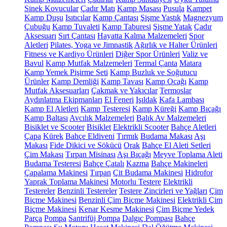
Sinek Kovucular
Çadır Matı
Kamp Masası
Pusula
Kampet
Kamp Duşu
Isıtıcılar
Kamp Çantası
Şişme Yastık
Magnezyum
Çubuğu
Kamp Tuvaleti
Kamp Taburesi
Şişme Yatak
Çadır
Aksesuarı
Sırt Çantası
Hayatta Kalma Malzemeleri
Spor
Aletleri
Pilates, Yoga ve Jimnastik
Ağırlık ve Halter Ürünleri
Fitness ve Kardiyo Ürünleri
Diğer Spor Ürünleri
Valiz ve
Bavul
Kamp Mutfak Malzemeleri
Termal Çanta
Matara
Kamp Yemek Pişirme Seti
Kamp Buzluk ve Soğutucu
Ürünler
Kamp Demliği
Kamp Tavası
Kamp Ocağı
Kamp
Mutfak Aksesuarları
Çakmak ve Yakıcılar
Termoslar
Aydınlatma Ekipmanları
El Feneri
Işıldak
Kafa Lambası
Kamp El Aletleri
Kamp Testeresi
Kamp Küreği
Kamp Bıçağı
Kamp Baltası
Avcılık Malzemeleri
Balık Av Malzemeleri
Bisiklet ve Scooter
Bisiklet
Elektrikli Scooter
Bahçe Aletleri
Çapa
Kürek
Bahçe Eldiveni
Tırmık
Budama Makası
Aşı
Makası
Fide Dikici ve Sökücü
Orak
Bahçe El Aleti Setleri
Çim Makası
Tırpan Misinası
Aşı Bıçağı
Meyve Toplama Aleti
Budama Testeresi
Bahçe Çatalı
Kazma
Bahçe Makineleri
Çapalama Makinesi
Tırpan
Çit Budama Makinesi
Hidrofor
Yaprak Toplama Makinesi
Motorlu Testere
Elektrikli
Testereler
Benzinli Testereler
Testere Zincirleri ve Yağları
Çim
Biçme Makinesi
Benzinli Çim Biçme Makinesi
Elektrikli Çim
Biçme Makinesi
Kenar Kesme Makinesi
Çim Biçme Yedek
Parça
Pompa
Santrifüj Pompa
Dalgıç Pompası
Bahçe