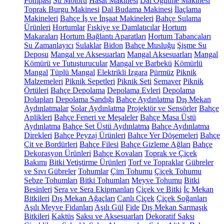
Pompası
Su Motoru
Hasat Makinesi
Dal Öğütme Makinesi
Toprak Burgu Makinesi
Dal Budama Makinesi
İlaçlama
Makineleri
Bahçe İş ve İnşaat Makineleri
Bahçe Sulama
Ürünleri
Hortumlar
Fıskiye ve Damlatıcılar
Hortum
Makaraları
Hortum Bağlantı Aparatları
Hortum Tabancaları
Su Zamanlayıcı
Sulaklar
Bidon
Bahçe Musluğu
Şişme Su
Deposu
Mangal ve Aksesuarları
Mangal Aksesuarları
Mangal
Kömürü ve Tutuşturucular
Mangal ve Barbekü
Kömürlü
Mangal
Tüplü Mangal
Elektrikli Izgara
Pürmüz
Piknik
Malzemeleri
Piknik Sepetleri
Piknik Seti
Semaver
Piknik
Örtüleri
Bahçe Depolama
Depolama Evleri
Depolama
Dolapları
Depolama Sandığı
Bahçe Aydınlatma
Dış Mekan
Aydınlatmalar
Solar Aydınlatma
Projektör ve Sensörler
Bahçe
Aplikleri
Bahçe Feneri ve Meşaleler
Bahçe Masa Üstü
Aydınlatma
Bahçe Set Üstü Aydınlatma
Bahçe Aydınlatma
Direkleri
Bahçe Peyzaj Ürünleri
Bahçe Yer Döşemeleri
Bahçe
Çit ve Bordürleri
Bahçe Filesi
Bahçe Gizleme Ağları
Bahçe
Dekorasyon Ürünleri
Bahçe Kovaları
Toprak ve Çiçek
Bakımı
Bitki Yetiştirme Ürünleri
Torf ve Topraklar
Gübreler
ve Sıvı Gübreler
Tohumlar
Çim Tohumu
Çiçek Tohumu
Sebze Tohumları
Bitki Tohumları
Meyve Tohumu
Bitki
Besinleri
Sera ve Sera Ekipmanları
Çiçek ve Bitki
İç Mekan
Bitkileri
Dış Mekan Ağaçları
Canlı Çiçek
Çiçek Soğanları
Aşılı Meyve Fidanları
Aşılı Gül
Fide
Dış Mekan Sarmaşık
Bitkileri
Kaktüs
Saksı ve Aksesuarları
Dekoratif Saksı