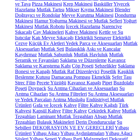
ve Tava
Pizza Makinesi
Krep Makinesi
Basküller
Yiyecek
Hazırlama
Mutfak Tartısı
Mikser
Kıyma Makinesi
Blender
Doğrayıcı ve Rondolar
Meyve Kurutma Makinesi
Dondurma
Makinesi
Hamur Yoğurma Makinesi ve Mutfak Şefleri
Yoğurt
Makinesi
Mutfak Robotu
İçecek Hazırlama
Narenciye
Sıkacağı
Çay Makineleri
Kahve Makinesi
Kettle ve Su
Isıtıcılar
Katı Meyve Sıkacağı
Elektrikli Semaver
Elektrikli
Cezve
Küçük Ev Aletleri Yedek Parça ve Aksesuarları
Mutfak
Aksesuarları
Mutfak Seti
Bulaşıklık
Askı ve Kancalar
Kaydırmaz
Mutfak Sabunluk
Mutfak Havluluk
Mutfak
Seramik ve Fayansları
Saklama ve Düzenleme
Kavanoz
Saklama ve Karıştırma Kabı
Çöp Poşeti
Sebzelikler
Saklama
Bonesi ve Kapağı
Mutfak Raf Düzenleyici
Poşetlik
Kaşıklık
Beslenme Kutusu
Damacana Pompası
Ekmeklik
Sefer Tası
Streç Film
Peçete Yüzüğü
Kavanoz Kapağı
Pipet
Buzdolabı
Poşeti
Doypack
Su Arıtma Cihazları ve Aksesuarları
Su
Arıtma Cihazları
Su Arıtma Filtreleri
Su Arıtma Aksesuarları
ve Yedek Parçaları
Arıtma Musluğu
Endüstriyel Mutfak
Ürünleri
Gıda ve İçecek
Kahve
Filtre Kahve Kağıdı
Türk
Kahvesi
Kapsül Kahve
Filtre Kahve
Çekirdek Kahve
Mutfak
Tezgahları
Laminant Mutfak Tezgahları
Ahşap Mutfak
Tezgahları
Bulaşık Makineleri
Derin Dondurucular
Su
Sebilleri
DEKORASYON VE EV GEREÇLERİ
Yılbaşı
Ürünleri
Yılbaşı Ağacı
Yılbaşı Aydınlatmaları
Yılbaşı Ağacı
Süsleri
Yılbaşı Sepeti
Yılbaşı Parti Malzemeleri
Dekoratif