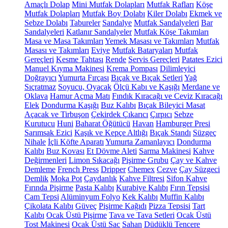
Amaçlı Dolap
Mini Mutfak Dolapları
Mutfak Rafları
Köşe
Mutfak Dolapları
Mutfak Boy Dolabı
Kiler Dolabı
Ekmek ve
Sebze Dolabı
Tabureler
Sandalye
Mutfak Sandalyeleri
Bar
Sandalyeleri
Katlanır Sandalyeler
Mutfak Köşe Takımları
Masa ve Masa Takımları
Yemek Masası ve Takımları
Mutfak
Masası ve Takımları
Eviye
Mutfak Bataryaları
Mutfak
Gereçleri
Kesme Tahtası
Rende
Servis Gereçleri
Patates Ezici
Manuel Kıyma Makinesi
Krema Pompası
Dilimleyici
Doğrayıcı
Yumurta Fırçası
Bıçak ve Bıçak Setleri
Yağ
Sıçratmaz
Soyucu, Oyacak
Ölçü Kabı ve Kaşığı
Merdane ve
Oklava
Hamur Açma Matı
Fındık Kıracağı ve Ceviz Kıracağı
Elek
Dondurma Kaşığı
Buz Kalıbı
Bıçak Bileyici Masat
Açacak ve Tirbuşon
Çekirdek Çıkarıcı
Çırpıcı
Sebze
Kurutucu
Huni
Baharat Öğütücü
Havan
Hamburger Presi
Sarımsak Ezici
Kaşık ve Kepçe Altlığı
Bıçak Standı
Süzgeç
Nihale
İçli Köfte Aparatı
Yumurta Zamanlayıcı
Dondurma
Kalıbı
Buz Kovası
Et Dövme Aleti
Sarma Makinesi
Kahve
Değirmenleri
Limon Sıkacağı
Pişirme Grubu
Çay ve Kahve
Demleme
French Press
Dripper
Chemex
Cezve
Çay Süzgeci
Demlik
Moka Pot
Çaydanlık
Kahve Filtresi
Sifon Kahve
Fırında Pişirme
Pasta Kalıbı
Kurabiye Kalıbı
Fırın Tepsisi
Cam Tepsi
Alüminyum Folyo
Kek Kalıbı
Muffin Kalıbı
Çikolata Kalıbı
Güveç
Pişirme Kağıdı
Pizza Tepsisi
Tart
Kalıbı
Ocak Üstü Pişirme
Tava ve Tava Setleri
Ocak Üstü
Tost Makinesi
Ocak Üstü Sac
Sahan
Düdüklü Tencere