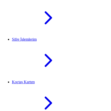
Şifre İşlemlerim
Koçtaş Kartım