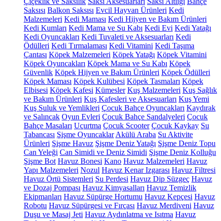
Çiçeklik ve Saksılık
Saksı Aksesuarları
Saksı Altlığı
Bahçe
Saksısı
Balkon Saksısı
Evcil Hayvan Ürünleri
Kedi
Malzemeleri
Kedi Maması
Kedi Hijyen ve Bakım Ürünleri
Kedi Kumları
Kedi Mama ve Su Kabı
Kedi Evi
Kedi Yatağı
Kedi Oyuncakları
Kedi Tuvaleti ve Aksesuarları
Kedi
Ödülleri
Kedi Tırmalaması
Kedi Vitamini
Kedi Taşıma
Çantası
Köpek Malzemeleri
Köpek Yatağı
Köpek Vitamini
Köpek Oyuncakları
Köpek Mama ve Su Kabı
Köpek
Güvenlik
Köpek Hijyen ve Bakım Ürünleri
Köpek Ödülleri
Köpek Maması
Köpek Kulübesi
Köpek Tasmaları
Köpek
Elbisesi
Köpek Kafesi
Kümesler
Kuş Malzemeleri
Kuş Sağlık
ve Bakım Ürünleri
Kuş Kafesleri ve Aksesuarları
Kuş Yemi
Kuş Suluk ve Yemlikleri
Çocuk Bahçe Oyuncakları
Kaydırak
ve Salıncak
Oyun Evleri
Çocuk Bahçe Sandalyeleri
Çocuk
Bahçe Masaları
Uçurtma
Çocuk Scooter
Çocuk Kaykay
Su
Tabancası
Şişme Oyuncaklar
Akülü Araba
Su Aktivite
Ürünleri
Şişme Havuz
Şişme Deniz Yatağı
Şişme Deniz Topu
Can Yeleği
Can Simidi ve Deniz Simidi
Şişme Deniz Kolluğu
Şişme Bot
Havuz Bonesi
Kano
Havuz Malzemeleri
Havuz
Yapı Malzemeleri
Nozul
Havuz Kenar Izgarası
Havuz Filtresi
Havuz Örtü Sistemleri
Su Perdesi
Havuz Dip Süzgeç
Havuz
ve Dozaj Pompası
Havuz Kimyasalları
Havuz Temizlik
Ekipmanları
Havuz Süpürge Hortumu
Havuz Kepçesi
Havuz
Robotu
Havuz Süpürgesi ve Fırçası
Havuz Merdiveni
Havuz
Duşu ve Masaj Jeti
Havuz Aydınlatma ve Isıtma
Havuz