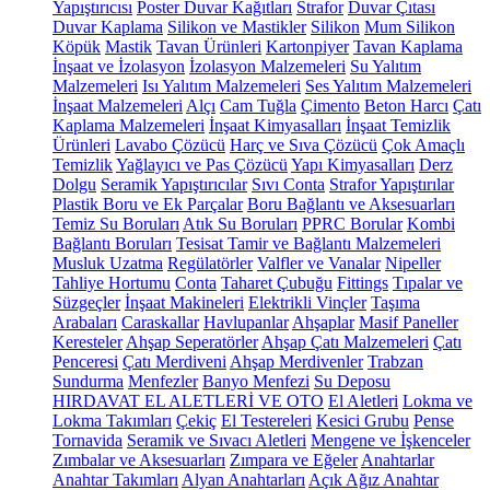
Yapıştırıcısı
Poster Duvar Kağıtları
Strafor
Duvar Çıtası
Duvar Kaplama
Silikon ve Mastikler
Silikon
Mum Silikon
Köpük
Mastik
Tavan Ürünleri
Kartonpiyer
Tavan Kaplama
İnşaat ve İzolasyon
İzolasyon Malzemeleri
Su Yalıtım
Malzemeleri
Isı Yalıtım Malzemeleri
Ses Yalıtım Malzemeleri
İnşaat Malzemeleri
Alçı
Cam Tuğla
Çimento
Beton Harcı
Çatı
Kaplama Malzemeleri
İnşaat Kimyasalları
İnşaat Temizlik
Ürünleri
Lavabo Çözücü
Harç ve Sıva Çözücü
Çok Amaçlı
Temizlik
Yağlayıcı ve Pas Çözücü
Yapı Kimyasalları
Derz
Dolgu
Seramik Yapıştırıcılar
Sıvı Conta
Strafor Yapıştırılar
Plastik Boru ve Ek Parçalar
Boru Bağlantı ve Aksesuarları
Temiz Su Boruları
Atık Su Boruları
PPRC Borular
Kombi
Bağlantı Boruları
Tesisat Tamir ve Bağlantı Malzemeleri
Musluk Uzatma
Regülatörler
Valfler ve Vanalar
Nipeller
Tahliye Hortumu
Conta
Taharet Çubuğu
Fittings
Tıpalar ve
Süzgeçler
İnşaat Makineleri
Elektrikli Vinçler
Taşıma
Arabaları
Caraskallar
Havlupanlar
Ahşaplar
Masif Paneller
Keresteler
Ahşap Seperatörler
Ahşap Çatı Malzemeleri
Çatı
Penceresi
Çatı Merdiveni
Ahşap Merdivenler
Trabzan
Sundurma
Menfezler
Banyo Menfezi
Su Deposu
HIRDAVAT EL ALETLERİ VE OTO
El Aletleri
Lokma ve
Lokma Takımları
Çekiç
El Testereleri
Kesici Grubu
Pense
Tornavida
Seramik ve Sıvacı Aletleri
Mengene ve İşkenceler
Zımbalar ve Aksesuarları
Zımpara ve Eğeler
Anahtarlar
Anahtar Takımları
Alyan Anahtarları
Açık Ağız Anahtar