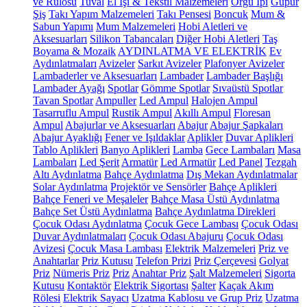
ve Rulosu
Tuval
El İşi & Tekstil Malzemeleri
Örgü İpi
Güpür
Şiş
Takı Yapım Malzemeleri
Takı Pensesi
Boncuk
Mum &
Sabun Yapımı
Mum Malzemeleri
Hobi Aletleri ve
Aksesuarları
Silikon Tabancaları
Diğer Hobi Aletleri
Taş
Boyama & Mozaik
AYDINLATMA VE ELEKTRİK
Ev
Aydınlatmaları
Avizeler
Sarkıt Avizeler
Plafonyer Avizeler
Lambaderler ve Aksesuarları
Lambader
Lambader Başlığı
Lambader Ayağı
Spotlar
Gömme Spotlar
Sıvaüstü Spotlar
Tavan Spotlar
Ampuller
Led Ampul
Halojen Ampul
Tasarruflu Ampul
Rustik Ampul
Akıllı Ampul
Floresan
Ampul
Abajurlar ve Aksesuarları
Abajur
Abajur Şapkaları
Abajur Ayaklığı
Fener ve Işıldaklar
Aplikler
Duvar Aplikleri
Tablo Aplikleri
Banyo Aplikleri
Lamba
Gece Lambaları
Masa
Lambaları
Led Şerit
Armatür
Led Armatür
Led Panel
Tezgah
Altı Aydınlatma
Bahçe Aydınlatma
Dış Mekan Aydınlatmalar
Solar Aydınlatma
Projektör ve Sensörler
Bahçe Aplikleri
Bahçe Feneri ve Meşaleler
Bahçe Masa Üstü Aydınlatma
Bahçe Set Üstü Aydınlatma
Bahçe Aydınlatma Direkleri
Çocuk Odası Aydınlatma
Çocuk Gece Lambası
Çocuk Odası
Duvar Aydınlatmaları
Çocuk Odası Abajuru
Çocuk Odası
Avizesi
Çocuk Masa Lambası
Elektrik Malzemeleri
Priz ve
Anahtarlar
Priz Kutusu
Telefon Prizi
Priz Çerçevesi
Golyat
Priz
Nümeris Priz
Priz
Anahtar Priz
Şalt Malzemeleri
Sigorta
Kutusu
Kontaktör
Elektrik Sigortası
Şalter
Kaçak Akım
Rölesi
Elektrik Sayacı
Uzatma Kablosu ve Grup Priz
Uzatma