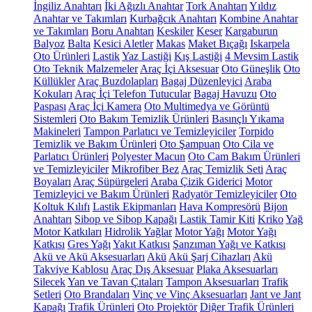
İngiliz Anahtarı
İki Ağızlı Anahtar
Tork Anahtarı
Yıldız
Anahtar ve Takımları
Kurbağcık Anahtarı
Kombine Anahtar
ve Takımları
Boru Anahtarı
Keskiler
Keser
Kargaburun
Balyoz
Balta
Kesici Aletler
Makas
Maket Bıçağı
Iskarpela
Oto Ürünleri
Lastik
Yaz Lastiği
Kış Lastiği
4 Mevsim Lastik
Oto Teknik Malzemeler
Araç İçi Aksesuar
Oto Güneşlik
Oto
Küllükler
Araç Buzdolapları
Bagaj Düzenleyici
Araba
Kokuları
Araç İçi Telefon Tutucular
Bagaj Havuzu
Oto
Paspası
Araç İçi Kamera
Oto Multimedya ve Görüntü
Sistemleri
Oto Bakım Temizlik Ürünleri
Basınçlı Yıkama
Makineleri
Tampon Parlatıcı ve Temizleyiciler
Torpido
Temizlik ve Bakım Ürünleri
Oto Şampuan
Oto Cila ve
Parlatıcı Ürünleri
Polyester Macun
Oto Cam Bakım Ürünleri
ve Temizleyiciler
Mikrofiber Bez
Araç Temizlik Seti
Araç
Boyaları
Araç Süpürgeleri
Araba Çizik Giderici
Motor
Temizleyici ve Bakım Ürünleri
Radyatör Temizleyiciler
Oto
Koltuk Kılıfı
Lastik Ekipmanları
Hava Kompresörü
Bijon
Anahtarı
Sibop ve Sibop Kapağı
Lastik Tamir Kiti
Kriko
Yağ
Motor Katkıları
Hidrolik Yağlar
Motor Yağı
Motor Yağı
Katkısı
Gres Yağı
Yakıt Katkısı
Şanzıman Yağı ve Katkısı
Akü ve Akü Aksesuarları
Akü
Akü Şarj Cihazları
Akü
Takviye Kablosu
Araç Dış Aksesuar
Plaka Aksesuarları
Silecek
Yan ve Tavan Çıtaları
Tampon Aksesuarları
Trafik
Setleri
Oto Brandaları
Vinç ve Vinç Aksesuarları
Jant ve Jant
Kapağı
Trafik Ürünleri
Oto Projektör
Diğer Trafik Ürünleri