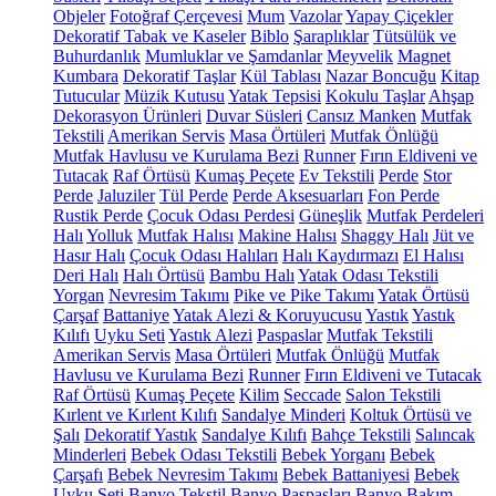
Objeler
Fotoğraf Çerçevesi
Mum
Vazolar
Yapay Çiçekler
Dekoratif Tabak ve Kaseler
Biblo
Şaraplıklar
Tütsülük ve
Buhurdanlık
Mumluklar ve Şamdanlar
Meyvelik
Magnet
Kumbara
Dekoratif Taşlar
Kül Tablası
Nazar Boncuğu
Kitap
Tutucular
Müzik Kutusu
Yatak Tepsisi
Kokulu Taşlar
Ahşap
Dekorasyon Ürünleri
Duvar Süsleri
Cansız Manken
Mutfak
Tekstili
Amerikan Servis
Masa Örtüleri
Mutfak Önlüğü
Mutfak Havlusu ve Kurulama Bezi
Runner
Fırın Eldiveni ve
Tutacak
Raf Örtüsü
Kumaş Peçete
Ev Tekstili
Perde
Stor
Perde
Jaluziler
Tül Perde
Perde Aksesuarları
Fon Perde
Rustik Perde
Çocuk Odası Perdesi
Güneşlik
Mutfak Perdeleri
Halı
Yolluk
Mutfak Halısı
Makine Halısı
Shaggy Halı
Jüt ve
Hasır Halı
Çocuk Odası Halıları
Halı Kaydırmazı
El Halısı
Deri Halı
Halı Örtüsü
Bambu Halı
Yatak Odası Tekstili
Yorgan
Nevresim Takımı
Pike ve Pike Takımı
Yatak Örtüsü
Çarşaf
Battaniye
Yatak Alezi & Koruyucusu
Yastık
Yastık
Kılıfı
Uyku Seti
Yastık Alezi
Paspaslar
Mutfak Tekstili
Amerikan Servis
Masa Örtüleri
Mutfak Önlüğü
Mutfak
Havlusu ve Kurulama Bezi
Runner
Fırın Eldiveni ve Tutacak
Raf Örtüsü
Kumaş Peçete
Kilim
Seccade
Salon Tekstili
Kırlent ve Kırlent Kılıfı
Sandalye Minderi
Koltuk Örtüsü ve
Şalı
Dekoratif Yastık
Sandalye Kılıfı
Bahçe Tekstili
Salıncak
Minderleri
Bebek Odası Tekstili
Bebek Yorganı
Bebek
Çarşafı
Bebek Nevresim Takımı
Bebek Battaniyesi
Bebek
Uyku Seti
Banyo Tekstil
Banyo Paspasları
Banyo Bakım