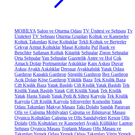
MOBİLYA
Salon ve Oturma Odası
TV Ünitesi ve Sehpası
Tv
Üniteleri
TV Sehpası
Oturma Grupları
Koltuk ve Kanepeler
Koltuk Takımları
Köşe Koltuklar
Tekli Koltuk ve Berjerler
Çekyat
Armut Koltuklar
Masaj Koltuğu
Puf
Bank ve
Benchler
Sallanan Koltuk
Kitaplık
Sehpalar
Zigon Sehpalar
Orta Sehpalar
Yan Sehpalar
Gazetelik
Antre ve Hol
Çok
Amaçlı Dolap
Portmantolar
Askılıklar
Kapı Askısı
Duvar
Askısı
Ayaklı Askılıklar
Dresuar
Ayakkabılık
Yatak Odası
Gardırop
Kapaklı Gardırop
Sürgülü Gardırop
Bez Gardırop
Açık Dolap
Köşe Gardırop
Yüklük
Baza
Tek Kişilik Baza
Çift Kişilik Baza
Yatak Başlığı
Çift Kişilik Yatak Başlığı
Tek
Kişilik Yatak Başlığı
Yatak
Çift Kişilik Yatak
Tek Kişilik
Yatak
Hasta Yatağı
Yatak Pedi & Şiltesi
Karyola
Tek Kişilik
Karyola
Çift Kişilik Karyola
Şifonyerler
Komodin
Yatak
Odası Takımları
Makyaj Masası
Takı Dolabı
Sandık
Paravan
Ofis ve Çalışma Mobilyaları
Çalışma ve Bilgisayar Masası
Oyuncu Koltukları
Çalışma ve Ofis Sandalyeleri
Keson
Ofis
Dolabı
Ofis Koltukları ve Kanepeleri
Ayaklı Küllükler
Laptop
Sehpası
Oyuncu Masası
Toplantı Masası
Ofis Masası ve
Takımları
Yemek Odası
Yemek Odası Takımları
Vitrin
Yemek