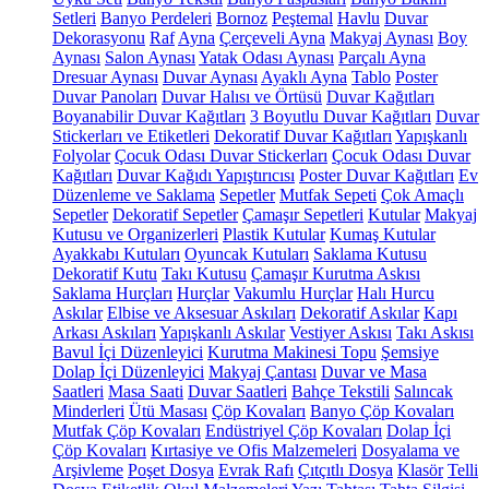
Setleri
Banyo Perdeleri
Bornoz
Peştemal
Havlu
Duvar
Dekorasyonu
Raf
Ayna
Çerçeveli Ayna
Makyaj Aynası
Boy
Aynası
Salon Aynası
Yatak Odası Aynası
Parçalı Ayna
Dresuar Aynası
Duvar Aynası
Ayaklı Ayna
Tablo
Poster
Duvar Panoları
Duvar Halısı ve Örtüsü
Duvar Kağıtları
Boyanabilir Duvar Kağıtları
3 Boyutlu Duvar Kağıtları
Duvar
Stickerları ve Etiketleri
Dekoratif Duvar Kağıtları
Yapışkanlı
Folyolar
Çocuk Odası Duvar Stickerları
Çocuk Odası Duvar
Kağıtları
Duvar Kağıdı Yapıştırıcısı
Poster Duvar Kağıtları
Ev
Düzenleme ve Saklama
Sepetler
Mutfak Sepeti
Çok Amaçlı
Sepetler
Dekoratif Sepetler
Çamaşır Sepetleri
Kutular
Makyaj
Kutusu ve Organizerleri
Plastik Kutular
Kumaş Kutular
Ayakkabı Kutuları
Oyuncak Kutuları
Saklama Kutusu
Dekoratif Kutu
Takı Kutusu
Çamaşır Kurutma Askısı
Saklama Hurçları
Hurçlar
Vakumlu Hurçlar
Halı Hurcu
Askılar
Elbise ve Aksesuar Askıları
Dekoratif Askılar
Kapı
Arkası Askıları
Yapışkanlı Askılar
Vestiyer Askısı
Takı Askısı
Bavul İçi Düzenleyici
Kurutma Makinesi Topu
Şemsiye
Dolap İçi Düzenleyici
Makyaj Çantası
Duvar ve Masa
Saatleri
Masa Saati
Duvar Saatleri
Bahçe Tekstili
Salıncak
Minderleri
Ütü Masası
Çöp Kovaları
Banyo Çöp Kovaları
Mutfak Çöp Kovaları
Endüstriyel Çöp Kovaları
Dolap İçi
Çöp Kovaları
Kırtasiye ve Ofis Malzemeleri
Dosyalama ve
Arşivleme
Poşet Dosya
Evrak Rafı
Çıtçıtlı Dosya
Klasör
Telli