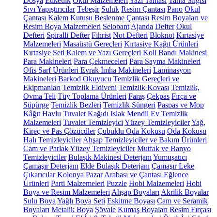
Dosya
Etiketlik
Okul Malzemeleri
Yazı Tahtası
Tahta Silgisi
Sıvı Yapıştırıcılar
Tebeşir
Suluk
Resim Çantası
Pano
Okul
Çantası
Kalem Kutusu
Beslenme Çantası
Resim Boyaları ve
Resim Boya Malzemeleri
Selobant
Ajanda
Defter
Okul
Defteri
Spiralli Defter
Fihrist
Not Defteri
Bloknot
Kırtasiye
Malzemeleri
Masaüstü Gereçleri
Kırtasiye Kağıt Ürünleri
Kırtasiye Seti
Kalem ve Yazı Gereçleri
Koli Bandı Makinesi
Para Makineleri
Para Çekmeceleri
Para Sayma Makineleri
Ofis Sarf Ürünleri
Evrak İmha Makineleri
Laminasyon
Makineleri
Barkod Okuyucu
Temizlik Gereçleri ve
Ekipmanları
Temizlik Eldiveni
Temizlik Kovası
Temizlik,
Ovma Teli
Tüy Toplama Ürünleri
Faraş
Çekpas
Fırça ve
Süpürge
Temizlik Bezleri
Temizlik Süngeri
Paspas ve Mop
Kâğıt Havlu
Tuvalet Kağıdı
Islak Mendil
Ev Temizlik
Malzemeleri
Tuvalet Temizleyici
Yüzey Temizleyiciler
Yağ,
Kireç ve Pas Çözücüler
Çubuklu Oda Kokusu
Oda Kokusu
Halı Temizleyiciler
Ahşap Temizleyiciler ve Bakım Ürünleri
Cam ve Parlak Yüzey Temizleyiciler
Mutfak ve Banyo
Temizleyiciler
Bulaşık Makinesi Deterjanı
Yumuşatıcı
Çamaşır Deterjanı
Elde Bulaşık Deterjanı
Çamaşır Leke
Çıkarıcılar
Kolonya
Pazar Arabası ve Çantası
Eğlence
Ürünleri
Parti Malzemeleri
Puzzle
Hobi Malzemeleri
Hobi
Boya ve Resim Malzemeleri
Ahşap Boyaları
Akrilik Boyalar
Sulu Boya
Yağlı Boya Seti
Eskitme Boyası
Cam ve Seramik
Boyaları
Metalik Boya
Şövale
Kumaş Boyaları
Resim Fırçası