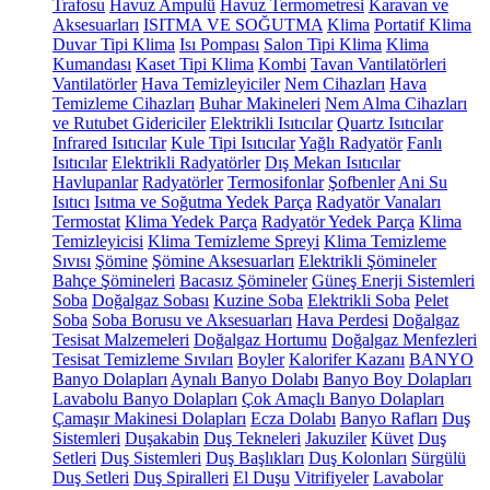
Trafosu
Havuz Ampulü
Havuz Termometresi
Karavan ve
Aksesuarları
ISITMA VE SOĞUTMA
Klima
Portatif Klima
Duvar Tipi Klima
Isı Pompası
Salon Tipi Klima
Klima
Kumandası
Kaset Tipi Klima
Kombi
Tavan Vantilatörleri
Vantilatörler
Hava Temizleyiciler
Nem Cihazları
Hava
Temizleme Cihazları
Buhar Makineleri
Nem Alma Cihazları
ve Rutubet Gidericiler
Elektrikli Isıtıcılar
Quartz Isıtıcılar
Infrared Isıtıcılar
Kule Tipi Isıtıcılar
Yağlı Radyatör
Fanlı
Isıtıcılar
Elektrikli Radyatörler
Dış Mekan Isıtıcılar
Havlupanlar
Radyatörler
Termosifonlar
Şofbenler
Ani Su
Isıtıcı
Isıtma ve Soğutma Yedek Parça
Radyatör Vanaları
Termostat
Klima Yedek Parça
Radyatör Yedek Parça
Klima
Temizleyicisi
Klima Temizleme Spreyi
Klima Temizleme
Sıvısı
Şömine
Şömine Aksesuarları
Elektrikli Şömineler
Bahçe Şömineleri
Bacasız Şömineler
Güneş Enerji Sistemleri
Soba
Doğalgaz Sobası
Kuzine Soba
Elektrikli Soba
Pelet
Soba
Soba Borusu ve Aksesuarları
Hava Perdesi
Doğalgaz
Tesisat Malzemeleri
Doğalgaz Hortumu
Doğalgaz Menfezleri
Tesisat Temizleme Sıvıları
Boyler
Kalorifer Kazanı
BANYO
Banyo Dolapları
Aynalı Banyo Dolabı
Banyo Boy Dolapları
Lavabolu Banyo Dolapları
Çok Amaçlı Banyo Dolapları
Çamaşır Makinesi Dolapları
Ecza Dolabı
Banyo Rafları
Duş
Sistemleri
Duşakabin
Duş Tekneleri
Jakuziler
Küvet
Duş
Setleri
Duş Sistemleri
Duş Başlıkları
Duş Kolonları
Sürgülü
Duş Setleri
Duş Spiralleri
El Duşu
Vitrifiyeler
Lavabolar