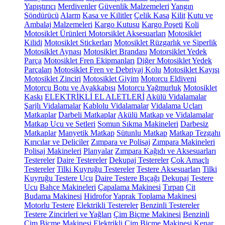
Yapıştırıcı
Merdivenler
Güvenlik Malzemeleri
Yangın
Söndürücü
Alarm
Kasa ve Kilitler
Çelik Kasa
Kilit
Kutu ve
Ambalaj Malzemeleri
Kargo Kutusu
Kargo Poşeti
Koli
Motosiklet Ürünleri
Motorsiklet Aksesuarları
Motosiklet
Kilidi
Motosiklet Stickerları
Motosiklet Rüzgarlık ve Siperlik
Motosiklet Aynası
Motosiklet Brandası
Motorsiklet Yedek
Parça
Motosiklet Fren Ekipmanları
Diğer Motosiklet Yedek
Parçaları
Motosiklet Fren ve Debriyaj Kolu
Motosiklet Kayışı
Motosiklet Zinciri
Motosiklet Giyim
Motorcu Eldiveni
Motorcu Botu ve Ayakkabısı
Motorcu Yağmurluk
Motosiklet
Kaskı
ELEKTRİKLİ EL ALETLERİ
Akülü Vidalamalar
Şarjlı Vidalamalar
Kablolu Vidalamalar
Vidalama Uçları
Matkaplar
Darbeli Matkaplar
Akülü Matkap ve Vidalamalar
Matkap Ucu ve Setleri
Somun Sıkma Makineleri
Darbesiz
Matkaplar
Manyetik Matkap
Sütunlu Matkap
Matkap Tezgahı
Kırıcılar ve Deliciler
Zımpara ve Polisaj
Zımpara Makineleri
Polisaj Makineleri
Planyalar
Zımpara Kağıdı ve Aksesuarları
Testereler
Daire Testereler
Dekupaj Testereler
Çok Amaçlı
Testereler
Tilki Kuyruğu Testereler
Testere Aksesuarları
Tilki
Kuyruğu Testere Ucu
Daire Testere Bıçağı
Dekupaj Testere
Ucu
Bahçe Makineleri
Çapalama Makinesi
Tırpan
Çit
Budama Makinesi
Hidrofor
Yaprak Toplama Makinesi
Motorlu Testere
Elektrikli Testereler
Benzinli Testereler
Testere Zincirleri ve Yağları
Çim Biçme Makinesi
Benzinli
Çim Biçme Makinesi
Elektrikli Çim Biçme Makinesi
Kenar