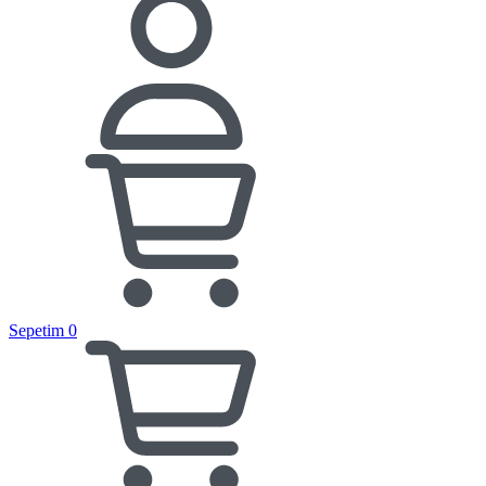
Sepetim
0