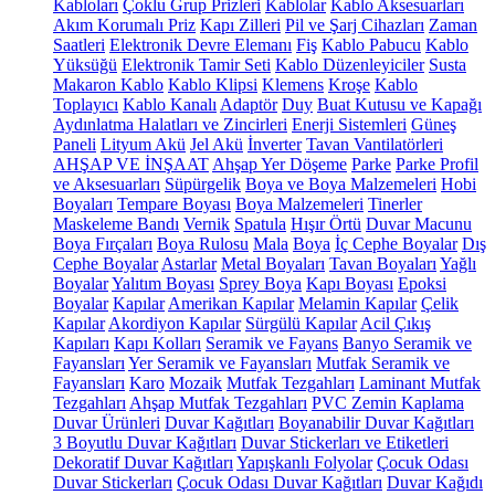
Kabloları
Çoklu Grup Prizleri
Kablolar
Kablo Aksesuarları
Akım Korumalı Priz
Kapı Zilleri
Pil ve Şarj Cihazları
Zaman
Saatleri
Elektronik Devre Elemanı
Fiş
Kablo Pabucu
Kablo
Yüksüğü
Elektronik Tamir Seti
Kablo Düzenleyiciler
Susta
Makaron Kablo
Kablo Klipsi
Klemens
Kroşe
Kablo
Toplayıcı
Kablo Kanalı
Adaptör
Duy
Buat Kutusu ve Kapağı
Aydınlatma Halatları ve Zincirleri
Enerji Sistemleri
Güneş
Paneli
Lityum Akü
Jel Akü
İnverter
Tavan Vantilatörleri
AHŞAP VE İNŞAAT
Ahşap Yer Döşeme
Parke
Parke Profil
ve Aksesuarları
Süpürgelik
Boya ve Boya Malzemeleri
Hobi
Boyaları
Tempare Boyası
Boya Malzemeleri
Tinerler
Maskeleme Bandı
Vernik
Spatula
Hışır Örtü
Duvar Macunu
Boya Fırçaları
Boya Rulosu
Mala
Boya
İç Cephe Boyalar
Dış
Cephe Boyalar
Astarlar
Metal Boyaları
Tavan Boyaları
Yağlı
Boyalar
Yalıtım Boyası
Sprey Boya
Kapı Boyası
Epoksi
Boyalar
Kapılar
Amerikan Kapılar
Melamin Kapılar
Çelik
Kapılar
Akordiyon Kapılar
Sürgülü Kapılar
Acil Çıkış
Kapıları
Kapı Kolları
Seramik ve Fayans
Banyo Seramik ve
Fayansları
Yer Seramik ve Fayansları
Mutfak Seramik ve
Fayansları
Karo
Mozaik
Mutfak Tezgahları
Laminant Mutfak
Tezgahları
Ahşap Mutfak Tezgahları
PVC Zemin Kaplama
Duvar Ürünleri
Duvar Kağıtları
Boyanabilir Duvar Kağıtları
3 Boyutlu Duvar Kağıtları
Duvar Stickerları ve Etiketleri
Dekoratif Duvar Kağıtları
Yapışkanlı Folyolar
Çocuk Odası
Duvar Stickerları
Çocuk Odası Duvar Kağıtları
Duvar Kağıdı