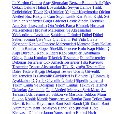
İlk Yardım Çantası
Araç Sigortaları
Benzin Bidonu
Acil Çıkış
Çekici
Çekme Halatı
Boyunluklar
Seyyar Lamba
Trafik
Reflektörleri
Takoz
Kış Ürünleri
Yağmur Kaydırıcılar
Ölçüm
Aletleri
Buz Kazıyıcı
Cam Suyu
Lastik Kar Paleti
Kışlık Set
Ürünler
Antifrizler
Buğu Giderici
Lastik Zinciri
Elektrikli
Araç Şarj İstasyonları
Oto Yedek Parça
Römork
Hırdavat
Malzemeleri
Hırdavat Malzemesi ve Aksesuarları
Yönlendirme Levhaları
Sabitleme Ürünleri
Dübel
Dübel
Setleri
Somun
Çivi
Vida-Çivi
Demir Pul
Vida
Civata
Köşebent
Kapı ve Pencere Malzemeleri
Menteşe
Kapı Kolları
Yalıtım Bantları
Stoper
Sineklik
Pencere Kolu
Kapı Hidroliği
Kapı Dürbünü
Kapı Kilitleri
Kapı Sürgüleri
Anahtarlık
Gönye
Posta Kutuları
Tekerlek
Testereler
Daire Testereler
Dekupaj Testereler
Çok Amaçlı Testereler
Tilki Kuyruğu
Testereler
Testere Aksesuarları
Tilki Kuyruğu Testere Ucu
Daire Testere Bıçağı
Dekupaj Testere Ucu
İş Güvenlik
Malzemeleri
İş Güvenlik Gözlükleri
İş Eldiveni
İş Elbisesi
İş
Ayakkabısı
Diğer İş Güvenlik Ürünleri
Siperlik
Lanyard
Takım Çanta Ve Dolapları
Takım Çantası
Takım ve Hizmet
Dolapları
Avadanlık
Ölçü Aletleri
Metre ve Şerit Metre
Su
Terazisi
Oda Termostatı
Silikon ve Mastikler
Silikon
Mum
Silikon
Köpük
Mastik
Yapıştırıcı ve Bantlar
Bant
Teflon Bant
Elektrik Bandı
Kaydırmaz Bant
Koli Bandı
Çift Taraflı Bant
Alüminyum Bant
İzolasyon Bandı
Yapıştırıcılar
Tutkal
Kimyasal Dübeller
Japon Yapıştırıcıları
Epoksi
Hızlı