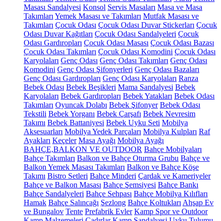
Masası Sandalyesi
Konsol
Servis Masaları
Masa ve Masa
Takımları
Yemek Masası ve Takımları
Mutfak Masası ve
Takımları
Çocuk Odası
Çocuk Odası Duvar Stickerları
Çocuk
Odası Duvar Kağıtları
Çocuk Odası Sandalyeleri
Çocuk
Odası Gardıropları
Çocuk Odası Masası
Çocuk Odası Bazası
Çocuk Odası Takımları
Çocuk Odası Komodini
Çocuk Odası
Karyolaları
Genç Odası
Genç Odası Takımları
Genç Odası
Komodini
Genç Odası Şifonyerleri
Genç Odası Bazaları
Genç Odası Gardıropları
Genç Odası Karyolaları
Ranza
Bebek Odası
Bebek Beşikleri
Mama Sandalyesi
Bebek
Karyolaları
Bebek Gardıropları
Bebek Yatakları
Bebek Odası
Takımları
Oyuncak Dolabı
Bebek Şifonyer
Bebek Odası
Tekstili
Bebek Yorganı
Bebek Çarşafı
Bebek Nevresim
Takımı
Bebek Battaniyesi
Bebek Uyku Seti
Mobilya
Aksesuarları
Mobilya Yedek Parçaları
Mobilya Kulpları
Raf
Ayakları
Keçeler
Masa Ayağı
Mobilya Ayağı
BAHÇE,BALKON VE OUTDOOR
Bahçe Mobilyaları
Bahçe Takımları
Balkon ve Bahçe Oturma Grubu
Bahçe ve
Balkon Yemek Masası Takımları
Balkon ve Bahçe Köşe
Takımı
Bistro Setleri
Bahçe Minderi
Çardak ve Kameriyeler
Bahçe ve Balkon Masası
Bahçe Şemsiyesi
Bahçe Bankı
Bahçe Sandalyeleri
Bahçe Sehpası
Bahçe Mobilya Kılıfları
Hamak
Bahçe Salıncağı
Şezlong
Bahçe Koltukları
Ahşap Ev
ve Bungalov
Tente
Prefabrik Evler
Kamp Spor ve Outdoor
Kamp Malzemeleri
Çadırlar
Kamp Sandalyesi
Uyku Tulumu