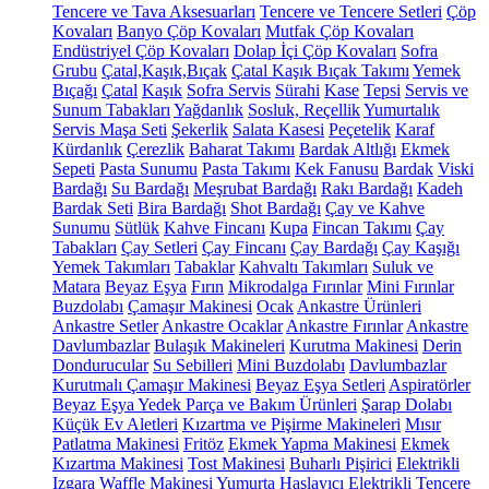
Tencere ve Tava Aksesuarları
Tencere ve Tencere Setleri
Çöp
Kovaları
Banyo Çöp Kovaları
Mutfak Çöp Kovaları
Endüstriyel Çöp Kovaları
Dolap İçi Çöp Kovaları
Sofra
Grubu
Çatal,Kaşık,Bıçak
Çatal Kaşık Bıçak Takımı
Yemek
Bıçağı
Çatal
Kaşık
Sofra Servis
Sürahi
Kase
Tepsi
Servis ve
Sunum Tabakları
Yağdanlık
Sosluk, Reçellik
Yumurtalık
Servis Maşa Seti
Şekerlik
Salata Kasesi
Peçetelik
Karaf
Kürdanlık
Çerezlik
Baharat Takımı
Bardak Altlığı
Ekmek
Sepeti
Pasta Sunumu
Pasta Takımı
Kek Fanusu
Bardak
Viski
Bardağı
Su Bardağı
Meşrubat Bardağı
Rakı Bardağı
Kadeh
Bardak Seti
Bira Bardağı
Shot Bardağı
Çay ve Kahve
Sunumu
Sütlük
Kahve Fincanı
Kupa
Fincan Takımı
Çay
Tabakları
Çay Setleri
Çay Fincanı
Çay Bardağı
Çay Kaşığı
Yemek Takımları
Tabaklar
Kahvaltı Takımları
Suluk ve
Matara
Beyaz Eşya
Fırın
Mikrodalga Fırınlar
Mini Fırınlar
Buzdolabı
Çamaşır Makinesi
Ocak
Ankastre Ürünleri
Ankastre Setler
Ankastre Ocaklar
Ankastre Fırınlar
Ankastre
Davlumbazlar
Bulaşık Makineleri
Kurutma Makinesi
Derin
Dondurucular
Su Sebilleri
Mini Buzdolabı
Davlumbazlar
Kurutmalı Çamaşır Makinesi
Beyaz Eşya Setleri
Aspiratörler
Beyaz Eşya Yedek Parça ve Bakım Ürünleri
Şarap Dolabı
Küçük Ev Aletleri
Kızartma ve Pişirme Makineleri
Mısır
Patlatma Makinesi
Fritöz
Ekmek Yapma Makinesi
Ekmek
Kızartma Makinesi
Tost Makinesi
Buharlı Pişirici
Elektrikli
Izgara
Waffle Makinesi
Yumurta Haşlayıcı
Elektrikli Tencere