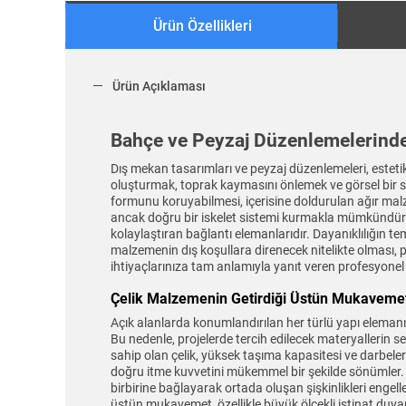
Ürün Özellikleri
Ürün Açıklaması
Bahçe ve Peyzaj Düzenlemelerind
Dış mekan tasarımları ve peyzaj düzenlemeleri, estetik 
oluşturmak, toprak kaymasını önlemek ve görsel bir sın
formunu koruyabilmesi, içerisine doldurulan ağır malz
ancak doğru bir iskelet sistemi kurmakla mümkündür. B
kolaylaştıran bağlantı elemanlarıdır. Dayanıklılığın 
malzemenin dış koşullara direnecek nitelikte olması, 
ihtiyaçlarınıza tam anlamıyla yanıt veren profesyonel 
Çelik Malzemenin Getirdiği Üstün Mukavemet 
Açık alanlarda konumlandırılan her türlü yapı eleman
Bu nedenle, projelerde tercih edilecek materyallerin s
sahip olan çelik, yüksek taşıma kapasitesi ve darbelere 
doğru itme kuvvetini mükemmel bir şekilde sönümler. Ç
birbirine bağlayarak ortada oluşan şişkinlikleri eng
üstün mukavemet, özellikle büyük ölçekli istinat duvarla