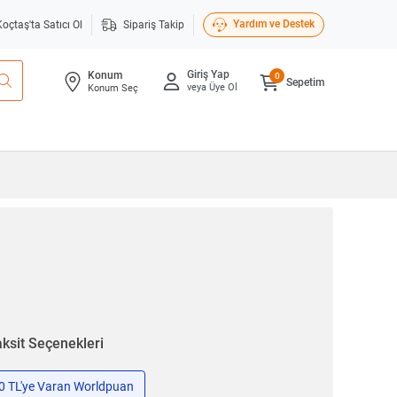
Yardım ve Destek
Koçtaş'ta Satıcı Ol
Sipariş Takip
Giriş Yap
Konum
0
Sepetim
veya Üye Ol
Konum Seç
ksit Seçenekleri
50 TL'ye Varan Worldpuan