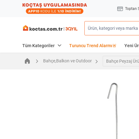
Toptan 
Tüm Kategoriler
Turuncu Trend Alarmı🚨
Yeni Ür
Bahçe,Balkon ve Outdoor
Bahçe Peyzaj Ürü