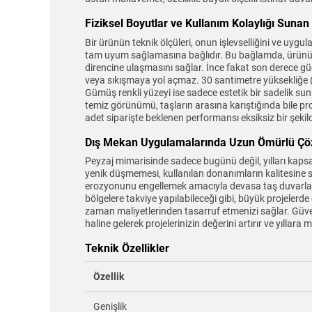
Fiziksel Boyutlar ve Kullanım Kolaylığı Sunan
Bir ürünün teknik ölçüleri, onun işlevselliğini ve uygu
tam uyum sağlamasına bağlıdır. Bu bağlamda, ürünün 
direncine ulaşmasını sağlar. İnce fakat son derece güçl
veya sıkışmaya yol açmaz. 30 santimetre yüksekliğe (u
Gümüş renkli yüzeyi ise sadece estetik bir sadelik su
temiz görünümü, taşların arasına karıştığında bile proj
adet siparişte beklenen performansı eksiksiz bir şekild
Dış Mekan Uygulamalarında Uzun Ömürlü Çöz
Peyzaj mimarisinde sadece bugünü değil, yılları kaps
yenik düşmemesi, kullanılan donanımların kalitesine sık
erozyonunu engellemek amacıyla devasa taş duvarlar ör
bölgelere takviye yapılabileceği gibi, büyük projelerde
zaman maliyetlerinden tasarruf etmenizi sağlar. Güvenli
haline gelerek projelerinizin değerini artırır ve yıll
Teknik Özellikler
Özellik
Genişlik