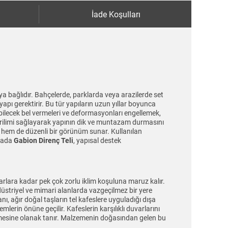
İade Koşulları
ıya bağlıdır. Bahçelerde, parklarda veya arazilerde set
apı gerektirir. Bu tür yapıların uzun yıllar boyunca
bilecek bel vermeleri ve deformasyonları engellemek,
gerilimi sağlayarak yapının dik ve muntazam durmasını
k hem de düzenli bir görünüm sunar. Kullanılan
ktada
Gabion Direnç Teli
, yapısal destek
rlara kadar pek çok zorlu iklim koşuluna maruz kalır.
ndüstriyel ve mimari alanlarda vazgeçilmez bir yere
nı, ağır doğal taşların tel kafeslere uyguladığı dışa
rin önüne geçilir. Kafeslerin karşılıklı duvarlarını
etmesine olanak tanır. Malzemenin doğasından gelen bu