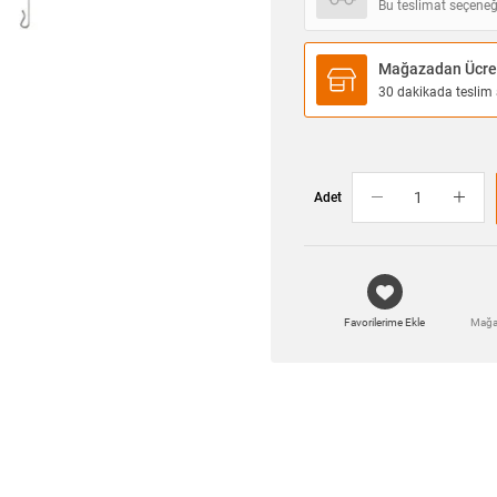
Bu teslimat seçeneğ
Mağazadan Ücret
30 dakikada teslim a
Adet
Favorilerime Ekle
Mağa