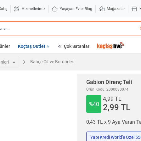
Satış
Hizmetlerimiz
Yaşayan Evler Blog
Mağazalar
ünler
Koçtaş Outlet ⭐
Çok Satanlar
Bahçe Çit ve Bordürleri
nleri
Gabion Direnç Teli
Ürün Kodu: 2000030074
4,99 TL
%40
2,99 TL
0,43 TL x 9 Aya Varan
Ta
Yapı Kredi World'e Özel 5