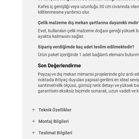
Kafes iç genişliği veya uzunluğu 30 cm civarında olan
kilitlenmesine yardımcı olur.
Çelik malzeme dış mekan şartlarına dayanıklı mıdır
Evet, kullanılan çelik malzeme doğası gereği yüksek bas
ayakta kalmasını sağlar.
Sipariş verdiğimde kaç adet teslim edilmektedir?
Ürün paket içeriğinde 1 adet bağlantı elemanı bulunma
Son Değerlendirme
Peyzaj ve dış mekan mimarisi projelerinde göz ardı edi
noktada ihtiyaç duyulan yapısal gerilimi en ideal sev
santimetrelik ölçüsü, gümüş renk detayı ve yüksek bası
garantisini eksiksiz biçimde sunarak, uzun vadeli ve 
Teknik Özellikler
Montaj Bilgileri
Teslimat Bilgileri