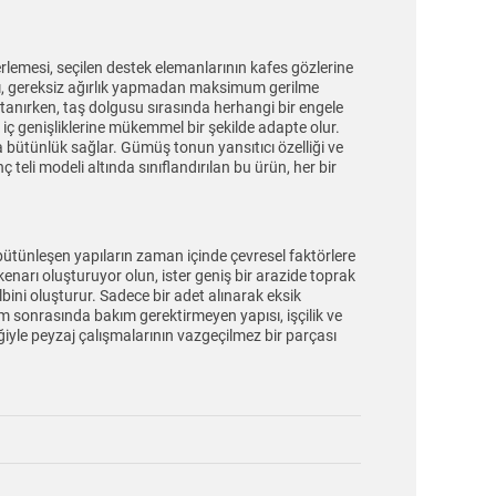
erlemesi, seçilen destek elemanlarının kafes gözlerine
sı, gereksiz ağırlık yapmadan maksimum gerilme
n tanırken, taş dolgusu sırasında herhangi bir engele
iç genişliklerine mükemmel bir şekilde adapte olur.
 bütünlük sağlar. Gümüş tonun yansıtıcı özelliği ve
teli modeli altında sınıflandırılan bu ürün, her bir
ütünleşen yapıların zaman içinde çevresel faktörlere
kenarı oluşturuyor olun, ister geniş bir arazide toprak
ini oluşturur. Sadece bir adet alınarak eksik
lum sonrasında bakım gerektirmeyen yapısı, işçilik ve
iğiyle peyzaj çalışmalarının vazgeçilmez bir parçası