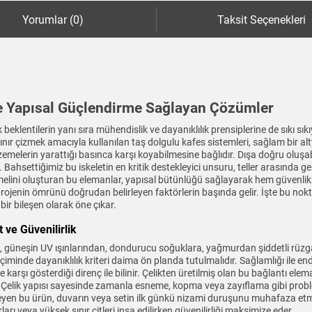
Yorumlar (0)
Taksit Seçenekleri
e Yapısal Güçlendirme Sağlayan Çözümler
beklentilerin yanı sıra mühendislik ve dayanıklılık prensiplerine de sıkı sık
ır çizmek amacıyla kullanılan taş dolgulu kafes sistemleri, sağlam bir alty
emelerin yarattığı basınca karşı koyabilmesine bağlıdır. Dışa doğru oluşa
ahsettiğimiz bu iskeletin en kritik destekleyici unsuru, teller arasında 
temelini oluşturan bu elemanlar, yapısal bütünlüğü sağlayarak hem güvenli
projenin ömrünü doğrudan belirleyen faktörlerin başında gelir. İşte bu no
bir bileşen olarak öne çıkar.
ve Güvenilirlik
ı, güneşin UV ışınlarından, dondurucu soğuklara, yağmurdan şiddetli rüzga
eçiminde dayanıklılık kriteri daima ön planda tutulmalıdır. Sağlamlığı ile e
karşı gösterdiği direnç ile bilinir. Çelikten üretilmiş olan bu bağlantı elema
elik yapısı sayesinde zamanla esneme, kopma veya zayıflama gibi problemle
elleyen bu ürün, duvarın veya setin ilk günkü nizami duruşunu muhafaza 
rı veya yüksek sınır çitleri inşa edilirken güvenilirliği maksimize eder.