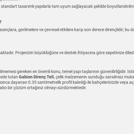
 standart tasarımlı yapılarla tam uyum sağlayacak şekilde boyutlandırılmış
?
ınçlara, gerilmelere ve çevresel etkilere karşı son derece dirençlidir; bu d
ktadır. Projenizin büyüklüğüne ve destek ihtiyacına göre sepetinize diledi
lmemesi gereken en önemli konu, temel yapı taşlarının güvenilirliğidir. İst
iyede tutan
Gabion Direnç Teli
, çelik malzemenin sunduğu sarsılmaz mukav
nca dayanan 0.35 santimetrelik profil kalınlığı ile bahçelerinizde veya aç
kalıcı bir çözüm ortağınız olmayı sürdürmektedir.