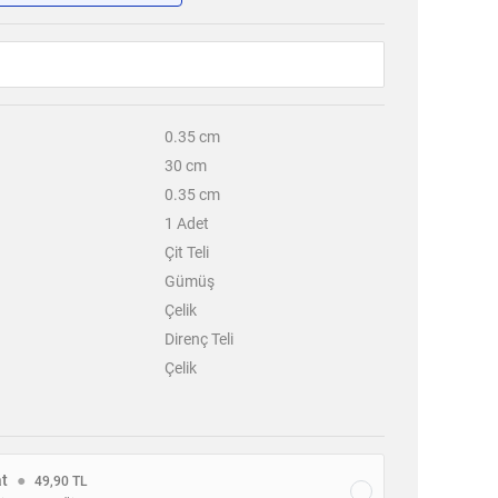
0.35
cm
30
cm
0.35
cm
1
Adet
Çit Teli
Gümüş
Çelik
Direnç Teli
Çelik
at
●
49,90 TL