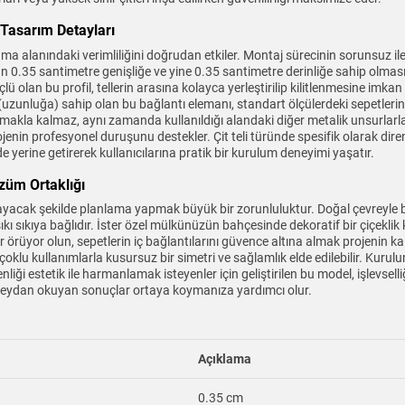
 Tasarım Detayları
lama alanındaki verimliliğini doğrudan etkiler. Montaj sürecinin sorunsuz il
0.35 santimetre genişliğe ve yine 0.35 santimetre derinliğe sahip olma
ü olan bu profil, tellerin arasına kolayca yerleştirilip kilitlenmesine imka
zunluğa) sahip olan bu bağlantı elemanı, standart ölçülerdeki sepetlerin 
nmakla kalmaz, aynı zamanda kullanıldığı alandaki diğer metalik unsurlarla
enin profesyonel duruşunu destekler. Çit teli türünde spesifik olarak direnç 
e yerine getirerek kullanıcılarına pratik bir kurulum deneyimi yaşatır.
üm Ortaklığı
ayacak şekilde planlama yapmak büyük bir zorunluluktur. Doğal çevreyle b
ı sıkıya bağlıdır. İster özel mülkünüzün bahçesinde dekoratif bir çiçeklik 
üyor olun, sepetlerin iç bağlantılarını güvence altına almak projenin kalb
 çoklu kullanımlarla kusursuz bir simetri ve sağlamlık elde edilebilir. Kuru
ği estetik ile harmanlamak isteyenler için geliştirilen bu model, işlevsell
ara meydan okuyan sonuçlar ortaya koymanıza yardımcı olur.
Açıklama
0.35 cm