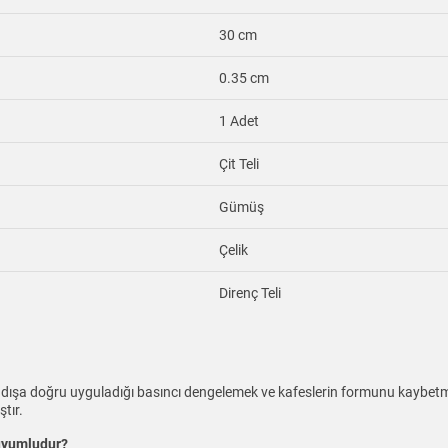
30 cm
0.35 cm
1 Adet
Çit Teli
Gümüş
Çelik
Direnç Teli
in dışa doğru uyguladığı basıncı dengelemek ve kafeslerin formunu kaybetm
tır.
 uyumludur?