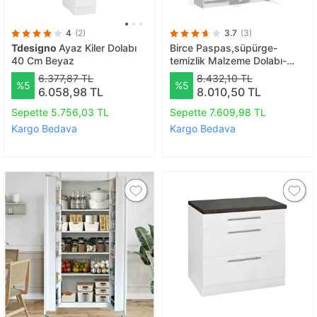
4
(2)
3.7
(3)
Tdesigno
Ayaz Kiler Dolabı
Birce Paspas,süpürge-
40 Cm Beyaz
temizlik Malzeme Dolabı-
Çok Amaçlı Dolap Paspas-
6.377,87 TL
8.432,10 TL
%5
%5
vileda Banyo Dolabı Beyaz
6.058,98 TL
8.010,50 TL
Sepette 5.756,03 TL
Sepette 7.609,98 TL
Kargo Bedava
Kargo Bedava