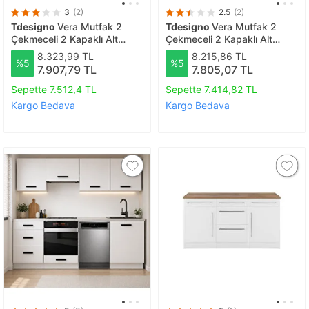
3
(2)
2.5
(2)
Tdesigno
Vera Mutfak 2
Tdesigno
Vera Mutfak 2
Çekmeceli 2 Kapaklı Alt
Çekmeceli 2 Kapaklı Alt
Modül -100 Cm - Çok Amaçlı
Modül -90 Cm - Çok Amaçlı
8.323,99 TL
8.215,86 TL
%5
%5
Dolap -tezgah Dahil
Dolap -tezgah Dahil
7.907,79 TL
7.805,07 TL
Sepette 7.512,4 TL
Sepette 7.414,82 TL
Kargo Bedava
Kargo Bedava