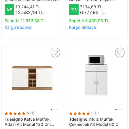
Antrasit- Tezgah Dahil
Tezgah Dahil
13.244,41 TL
7.134,68 TL
%5
%5
12.582,19 TL
6.777,95 TL
Sepette 11.953,08 TL
Sepette 6.439,05 TL
Kargo Bedava
Kargo Bedava
5
(1)
5
(1)
Tdesigno
Katya Mutfak
Tdesigno
Yıldız Mutfak
Adası Alt Modül 130 Cm
Çekmeceli Alt Modül 60 Cm-