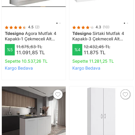
4.5
(2)
4.3
(10)
Tdesigno
Agora Mutfak 4
Tdesigno
Sirtaki Mutfak 4
Kapaklı-1 Çekmeceli Alt
Kapaklı-3 Çekmeceli Alt
Modül -180 Cm - Çok Amaçlı
Modül -200 Cm - Çok Amaçlı
11.675,63 TL
12.432,45 TL
%5
%4
Dolap -beyaz-tezgah Dahil
Dolap -beyaz-tezgah Dahil
11.091,85 TL
11.875 TL
Sepette 10.537,26 TL
Sepette 11.281,25 TL
Kargo Bedava
Kargo Bedava