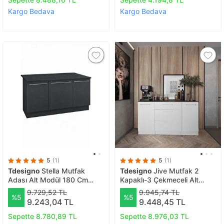
Kargo Bedava
Kargo Bedava
5
(1)
5
(1)
Tdesigno
Stella Mutfak
Tdesigno
Jive Mutfak 2
Adası Alt Modül 180 Cm
Kapaklı-3 Çekmeceli Alt
Antrasit Tezgah Dahil
Modül -140 Cm - Çok Amaçlı
9.729,52 TL
9.945,74 TL
%5
%5
Dolap -beyaz-tezgah Dahil
9.243,04 TL
9.448,45 TL
Sepette 8.780,89 TL
Sepette 8.976,03 TL