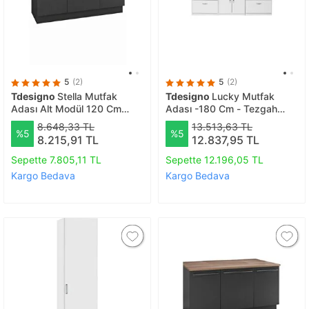
5
(2)
5
(2)
Tdesigno
Stella Mutfak
Tdesigno
Lucky Mutfak
Adası Alt Modül 120 Cm
Adası -180 Cm - Tezgah
AtlantikÇam Tezgah Dahil
Dahil
8.648,33 TL
13.513,63 TL
%5
%5
8.215,91 TL
12.837,95 TL
Sepette 7.805,11 TL
Sepette 12.196,05 TL
Kargo Bedava
Kargo Bedava