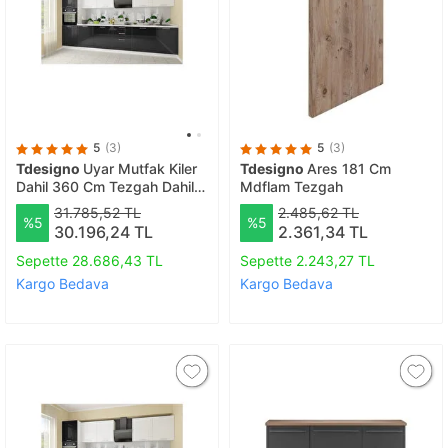
5
(3)
5
(3)
Tdesigno
Uyar Mutfak Kiler
Tdesigno
Ares 181 Cm
Dahil 360 Cm Tezgah Dahil
Mdflam Tezgah
Değil
31.785,52 TL
2.485,62 TL
%5
%5
30.196,24 TL
2.361,34 TL
Sepette 28.686,43 TL
Sepette 2.243,27 TL
Kargo Bedava
Kargo Bedava