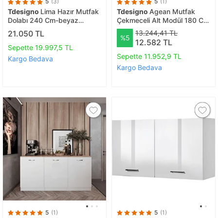
5
(3)
5
(1)
Tdesigno
Lima Hazır Mutfak
Tdesigno
Agean Mutfak
Dolabı 240 Cm-beyaz
Çekmeceli Alt Modül 180 Cm
Laminat Tezgah Dahil-
Beyaz -tezgah Dahil
21.050 TL
13.244,41 TL
%5
bulaşık Makinesi Yeri
12.582 TL
Mevcut-mat
Sepette 19.997,5 TL
Sepette 11.952,9 TL
Kargo Bedava
Kargo Bedava
5
(1)
5
(1)