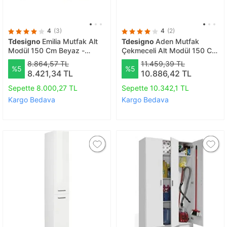
4
(3)
4
(2)
Tdesigno
Emilia Mutfak Alt
Tdesigno
Aden Mutfak
Modül 150 Cm Beyaz -
Çekmeceli Alt Modül 150 Cm
Antrasit Tezgah Dahil
Beyaz -tezgah Dahil
8.864,57 TL
11.459,39 TL
%5
%5
8.421,34 TL
10.886,42 TL
Sepette 8.000,27 TL
Sepette 10.342,1 TL
Kargo Bedava
Kargo Bedava