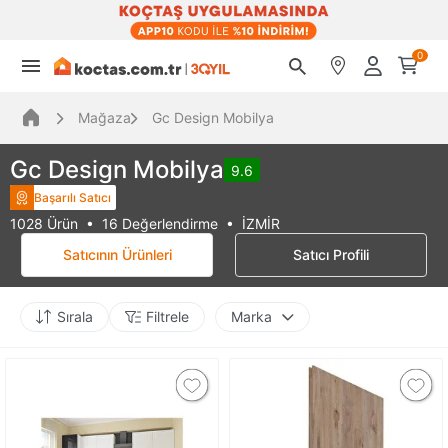
0
Mağaza
Gc Design Mobilya
Gc Design Mobilya
9.6
Başarılı Satıcı
1028 Ürün • 16 Değerlendirme • İZMİR
Satıcının Ürünleri
Satıcı Profili
Sırala
Filtrele
Marka