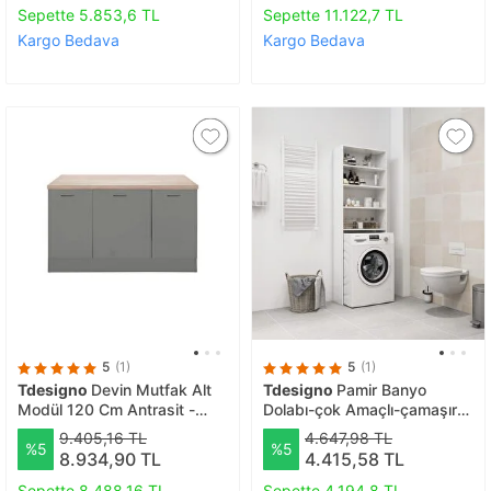
Sepette 5.853,6 TL
Sepette 11.122,7 TL
Kargo Bedava
Kargo Bedava
5
(1)
5
(1)
Tdesigno
Devin Mutfak Alt
Tdesigno
Pamir Banyo
Modül 120 Cm Antrasit -
Dolabı-çok Amaçlı-çamaşır
Tezgah Dahil
Makinesi Dolabı-wc Üstü
9.405,16 TL
4.647,98 TL
%5
%5
Dolap
8.934,90 TL
4.415,58 TL
Sepette 8.488,16 TL
Sepette 4.194,8 TL