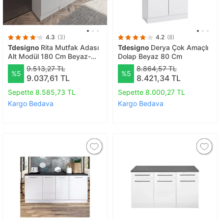
4.3
(3)
4.2
(8)
Tdesigno
Rita Mutfak Adası
Tdesigno
Derya Çok Amaçlı
Alt Modül 180 Cm Beyaz-
Dolap Beyaz 80 Cm
Tezgah Dahil
9.513,27 TL
8.864,57 TL
%5
%5
9.037,61 TL
8.421,34 TL
Sepette 8.585,73 TL
Sepette 8.000,27 TL
Kargo Bedava
Kargo Bedava