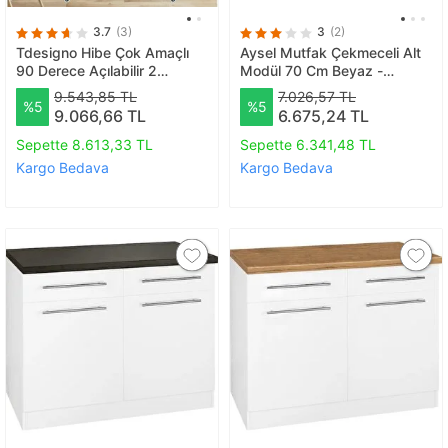
3.7
(3)
3
(2)
Tdesigno Hibe Çok Amaçlı
Aysel Mutfak Çekmeceli Alt
90 Derece Açılabilir 2
Modül 70 Cm Beyaz -
Kapaklı Kiler Erzak Mutfak
antrasit Tezgah Dahil
9.543,85 TL
7.026,57 TL
%5
%5
Dolabı-90 Cm
9.066,66 TL
6.675,24 TL
Sepette 8.613,33 TL
Sepette 6.341,48 TL
Kargo Bedava
Kargo Bedava