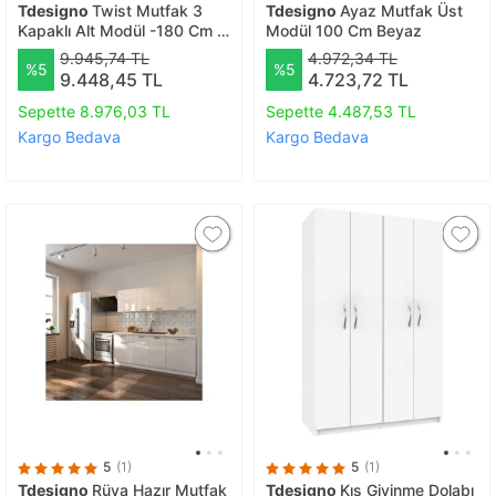
Tdesigno
Twist Mutfak 3
Tdesigno
Ayaz Mutfak Üst
Kapaklı Alt Modül -180 Cm -
Modül 100 Cm Beyaz
Çok Amaçlı Dolap -beyaz-
9.945,74 TL
4.972,34 TL
%5
%5
tezgah Dahil
9.448,45 TL
4.723,72 TL
Sepette 8.976,03 TL
Sepette 4.487,53 TL
Kargo Bedava
Kargo Bedava
5
(1)
5
(1)
Tdesigno
Rüya Hazır Mutfak
Tdesigno
Kış Giyinme Dolabı