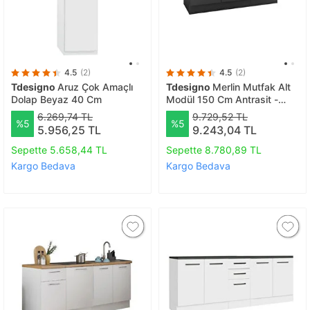
4.5
(2)
4.5
(2)
Tdesigno
Aruz Çok Amaçlı
Tdesigno
Merlin Mutfak Alt
Dolap Beyaz 40 Cm
Modül 150 Cm Antrasit -
Tezgah Dahil
6.269,74 TL
9.729,52 TL
%5
%5
5.956,25 TL
9.243,04 TL
Sepette 5.658,44 TL
Sepette 8.780,89 TL
Kargo Bedava
Kargo Bedava