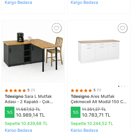
Kargo Bedava
Kargo Bedava
5
(1)
5
(1)
Tdesigno
Sara L Mutfak
Tdesigno
Ares Mutfak
Adası - 2 Kapaklı - Çok
Çekmeceli Alt Modül 150 Cm
Amaçlı Dolap - Alt Modül -
Beyaz- Tezgah Dahil
11.567,52 TL
11.351,27 TL
%5
%5
Kiler - 130 Cm - Antrasit-
10.989,14 TL
10.783,71 TL
atlantikçam
Sepette 10.439,68 TL
Sepette 10.244,52 TL
Kargo Bedava
Kargo Bedava