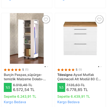
5
(1)
5
(1)
Burçin Paspas,süpürge-
Tdesigno
Aysel Mutfak
temizlik Malzeme Dolabı-
Çekmeceli Alt Modül 80 Cm
Çok Amaçlı Dolap Paspas-
Beyaz -tezgah Dahil
6.918,46 TL
7.135,63 TL
%5
%5
vileda Banyo Dolabı Beyaz-
6.572,54 TL
6.778,85 TL
80cm
Sepette 6.243,91 TL
Sepette 6.439,91 TL
Kargo Bedava
Kargo Bedava