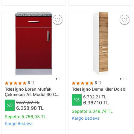
5
(1)
5
(1)
Tdesigno
Boran Mutfak
Tdesigno
Dema Kiler Dolabı
Çekmeceli Alt Modül 60 Cm
6.702,21 TL
%5
Kırmızı -tezgah Dahil
6.377,87 TL
6.367,10 TL
%5
6.058,98 TL
Sepette 6.048,74 TL
Sepette 5.756,03 TL
Kargo Bedava
Kargo Bedava