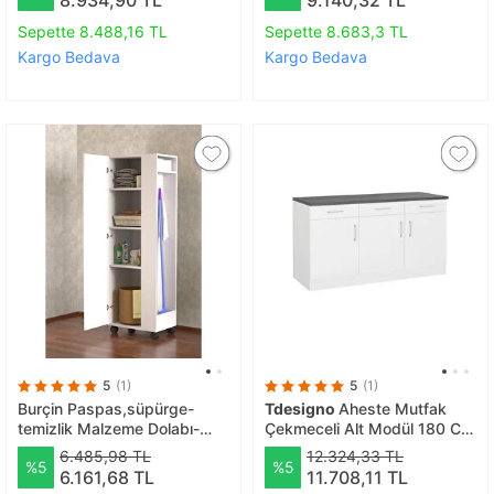
Sepette 8.488,16 TL
Sepette 8.683,3 TL
Kargo Bedava
Kargo Bedava
5
(1)
5
(1)
Burçin Paspas,süpürge-
Tdesigno
Aheste Mutfak
temizlik Malzeme Dolabı-
Çekmeceli Alt Modül 180 Cm
Çok Amaçlı Dolap Paspas-
Beyaz -tezgah Dahil
6.485,98 TL
12.324,33 TL
%5
%5
vileda Banyo Dolabı Beyaz-
6.161,68 TL
11.708,11 TL
60cm