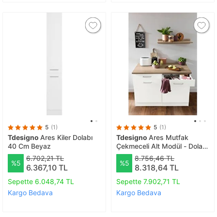
5
(1)
5
(1)
Tdesigno
Ares Kiler Dolabı
Tdesigno
Ares Mutfak
40 Cm Beyaz
Çekmeceli Alt Modül - Dolap
120 Cm Beyaz- Tezgah Dahil
6.702,21 TL
8.756,46 TL
%5
%5
6.367,10 TL
8.318,64 TL
Sepette 6.048,74 TL
Sepette 7.902,71 TL
Kargo Bedava
Kargo Bedava