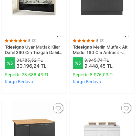
5
(2)
5
(2)
Tdesigno
Uyar Mutfak Kiler
Tdesigno
Merlin Mutfak Alt
Dahil 360 Cm Tezgah Dahil
Modül 160 Cm Antrasit -
Değil
Tezgah Dahil
31.785,52 TL
9.945,74 TL
%5
%5
30.196,24 TL
9.448,45 TL
Sepette 28.686,43 TL
Sepette 8.976,03 TL
Kargo Bedava
Kargo Bedava