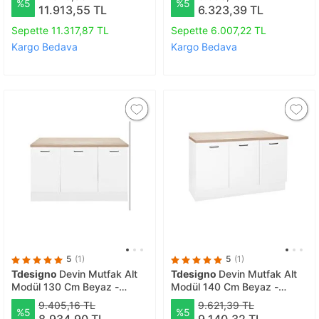
%5
%5
11.913,55 TL
6.323,39 TL
Sepette 11.317,87 TL
Sepette 6.007,22 TL
Kargo Bedava
Kargo Bedava
5
(1)
5
(1)
Tdesigno
Devin Mutfak Alt
Tdesigno
Devin Mutfak Alt
Modül 130 Cm Beyaz -
Modül 140 Cm Beyaz -
Tezgah Dahil
Tezgah Dahil
9.405,16 TL
9.621,39 TL
%5
%5
8.934,90 TL
9.140,32 TL