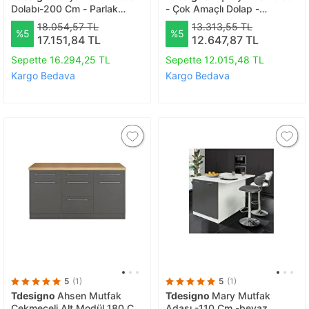
Dolabı-200 Cm - Parlak
- Çok Amaçlı Dolap -
Beyaz - Tezgah Dahil Değil
Gardırop 180 Cm-4 Kapaklı
18.054,57 TL
13.313,55 TL
%5
%5
17.151,84 TL
12.647,87 TL
Sepette 16.294,25 TL
Sepette 12.015,48 TL
Kargo Bedava
Kargo Bedava
5
(1)
5
(1)
Tdesigno
Ahsen Mutfak
Tdesigno
Mary Mutfak
Çekmeceli Alt Modül 180 Cm
Adası -110 Cm -beyaz