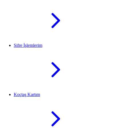
Şifre İşlemlerim
Koçtaş Kartım