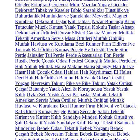
Objeler
Fotoğraf Çerçevesi
Mum
Vazolar
Yapay Çiçekler
Dekoratif Tabak ve Kaseler
Biblo
Şaraplıklar
Tütsülük ve
Buhurdanlık
Mumluklar ve Şamdanlar
Meyvelik
Magnet
Kumbara
Dekoratif Taşlar
Kül Tablası
Nazar Boncuğu
Kitap
Tutucular
Müzik Kutusu
Yatak Tepsisi
Kokulu Taşlar
Ahşap
Dekorasyon Ürünleri
Duvar Süsleri
Cansız Manken
Mutfak
Tekstili
Amerikan Servis
Masa Örtüleri
Mutfak Önlüğü
Mutfak Havlusu ve Kurulama Bezi
Runner
Fırın Eldiveni ve
Tutacak
Raf Örtüsü
Kumaş Peçete
Ev Tekstili
Perde
Stor
Perde
Jaluziler
Tül Perde
Perde Aksesuarları
Fon Perde
Rustik Perde
Çocuk Odası Perdesi
Güneşlik
Mutfak Perdeleri
Halı
Yolluk
Mutfak Halısı
Makine Halısı
Shaggy Halı
Jüt ve
Hasır Halı
Çocuk Odası Halıları
Halı Kaydırmazı
El Halısı
Deri Halı
Halı Örtüsü
Bambu Halı
Yatak Odası Tekstili
Yorgan
Nevresim Takımı
Pike ve Pike Takımı
Yatak Örtüsü
Çarşaf
Battaniye
Yatak Alezi & Koruyucusu
Yastık
Yastık
Kılıfı
Uyku Seti
Yastık Alezi
Paspaslar
Mutfak Tekstili
Amerikan Servis
Masa Örtüleri
Mutfak Önlüğü
Mutfak
Havlusu ve Kurulama Bezi
Runner
Fırın Eldiveni ve Tutacak
Raf Örtüsü
Kumaş Peçete
Kilim
Seccade
Salon Tekstili
Kırlent ve Kırlent Kılıfı
Sandalye Minderi
Koltuk Örtüsü ve
Şalı
Dekoratif Yastık
Sandalye Kılıfı
Bahçe Tekstili
Salıncak
Minderleri
Bebek Odası Tekstili
Bebek Yorganı
Bebek
Çarşafı
Bebek Nevresim Takımı
Bebek Battaniyesi
Bebek
Uyku Seti
Banyo Tekstil
Banyo Paspasları
Banyo Bakım