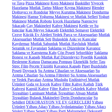
ve Tava
Pizza Makinesi
Krep Makinesi
Basküller
Yiyecek
Hazırlama
Mutfak Tartısı
Mikser
Kıyma Makinesi
Blender
Doğrayıcı ve Rondolar
Meyve Kurutma Makinesi
Dondurma
Makinesi
Hamur Yoğurma Makinesi ve Mutfak Şefleri
Yoğurt
Makinesi
Mutfak Robotu
İçecek Hazırlama
Narenciye
Sıkacağı
Çay Makineleri
Kahve Makinesi
Kettle ve Su
Isıtıcılar
Katı Meyve Sıkacağı
Elektrikli Semaver
Elektrikli
Cezve
Küçük Ev Aletleri Yedek Parça ve Aksesuarları
Mutfak
Aksesuarları
Mutfak Seti
Bulaşıklık
Askı ve Kancalar
Kaydırmaz
Mutfak Sabunluk
Mutfak Havluluk
Mutfak
Seramik ve Fayansları
Saklama ve Düzenleme
Kavanoz
Saklama ve Karıştırma Kabı
Çöp Poşeti
Sebzelikler
Saklama
Bonesi ve Kapağı
Mutfak Raf Düzenleyici
Poşetlik
Kaşıklık
Beslenme Kutusu
Damacana Pompası
Ekmeklik
Sefer Tası
Streç Film
Peçete Yüzüğü
Kavanoz Kapağı
Pipet
Buzdolabı
Poşeti
Doypack
Su Arıtma Cihazları ve Aksesuarları
Su
Arıtma Cihazları
Su Arıtma Filtreleri
Su Arıtma Aksesuarları
ve Yedek Parçaları
Arıtma Musluğu
Endüstriyel Mutfak
Ürünleri
Gıda ve İçecek
Kahve
Filtre Kahve Kağıdı
Türk
Kahvesi
Kapsül Kahve
Filtre Kahve
Çekirdek Kahve
Mutfak
Tezgahları
Laminant Mutfak Tezgahları
Ahşap Mutfak
Tezgahları
Bulaşık Makineleri
Derin Dondurucular
Su
Sebilleri
DEKORASYON VE EV GEREÇLERİ
Yılbaşı
Ürünleri
Yılbaşı Ağacı
Yılbaşı Aydınlatmaları
Yılbaşı Ağacı
Süsleri
Yılbaşı Sepeti
Yılbaşı Parti Malzemeleri
Dekoratif