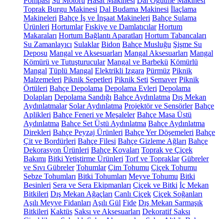
Pompası
Su Motoru
Hasat Makinesi
Dal Öğütme Makinesi
Toprak Burgu Makinesi
Dal Budama Makinesi
İlaçlama
Makineleri
Bahçe İş ve İnşaat Makineleri
Bahçe Sulama
Ürünleri
Hortumlar
Fıskiye ve Damlatıcılar
Hortum
Makaraları
Hortum Bağlantı Aparatları
Hortum Tabancaları
Su Zamanlayıcı
Sulaklar
Bidon
Bahçe Musluğu
Şişme Su
Deposu
Mangal ve Aksesuarları
Mangal Aksesuarları
Mangal
Kömürü ve Tutuşturucular
Mangal ve Barbekü
Kömürlü
Mangal
Tüplü Mangal
Elektrikli Izgara
Pürmüz
Piknik
Malzemeleri
Piknik Sepetleri
Piknik Seti
Semaver
Piknik
Örtüleri
Bahçe Depolama
Depolama Evleri
Depolama
Dolapları
Depolama Sandığı
Bahçe Aydınlatma
Dış Mekan
Aydınlatmalar
Solar Aydınlatma
Projektör ve Sensörler
Bahçe
Aplikleri
Bahçe Feneri ve Meşaleler
Bahçe Masa Üstü
Aydınlatma
Bahçe Set Üstü Aydınlatma
Bahçe Aydınlatma
Direkleri
Bahçe Peyzaj Ürünleri
Bahçe Yer Döşemeleri
Bahçe
Çit ve Bordürleri
Bahçe Filesi
Bahçe Gizleme Ağları
Bahçe
Dekorasyon Ürünleri
Bahçe Kovaları
Toprak ve Çiçek
Bakımı
Bitki Yetiştirme Ürünleri
Torf ve Topraklar
Gübreler
ve Sıvı Gübreler
Tohumlar
Çim Tohumu
Çiçek Tohumu
Sebze Tohumları
Bitki Tohumları
Meyve Tohumu
Bitki
Besinleri
Sera ve Sera Ekipmanları
Çiçek ve Bitki
İç Mekan
Bitkileri
Dış Mekan Ağaçları
Canlı Çiçek
Çiçek Soğanları
Aşılı Meyve Fidanları
Aşılı Gül
Fide
Dış Mekan Sarmaşık
Bitkileri
Kaktüs
Saksı ve Aksesuarları
Dekoratif Saksı