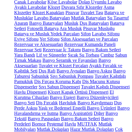
Çanak Lavabolar
Köşe Lavabolar
Dolap Uyumlu Lavabo
Ayaklı Lavabolar
Klozet
Duvara Sıfır Klozetler
Asma
Klozetler
Klozet Kapakları
Pisuvar
Tuvalet Taşı
Batarya ve
Musluklar
Lavabo Bataryaları
Mutfak Bataryaları
Su Tasarruf
Aparatı
Banyo Bataryaları
Musluk
Duş Bataryaları
Batarya
Setleri
Fotoselli Batarya
Ara Musluk
Pisuvar Musluğu
Batarya ve Musluk Yedek Parçaları
Sifon
Lavabo Sifonu
Eviye Sifonu
Yer Sifonu
Sifon Aksesuarları ve Parçaları
Rezervuar ve Aksesuarları
Rezervuar Kumanda Paneli
Rezervuar Seti
Rezervuar İç Takımı
Banyo Bakım Setleri
Yara Bandı
Lif ve Süngerler
Sıcak Su Torbası
Cımbız
Sabun
Tırnak Makası
Banyo Seramik ve Fayansları
Banyo
Aksesuarları
Tuvalet ve Klozet Fırçaları
Ayaklı Fırçalık ve
Kağıtlık Seti
Duş Rafı
Banyo Aynaları
Banyo Askısı
Banyo
Taburesi
Sabunluk
Sıvı Sabunluk Pompası
Tuvalet Kağıtlığı
Pamukluk
Diş Fırçası Koruma Kabı
Diş Macunu Kutusu
Dispenserler
Sıvı Sabun Dispenseri
Tuvalet Kağıdı Dispenseri
Havlu Dispenseri
Klozet Kapak Örtüsü Dispenseri
El
Kurutma Cihazları
Banyo Etajeri
Banyo Düzenleyicileri
Banyo Seti
Diş Fırçalık
Havluluk
Banyo Kaydırmazı
Duş
Perde Askısı
Yaşlı ve Bedensel Engelli Banyo Ürünleri
Banyo
Havalandırma ve Isıtma
Banyo Aspiratörü
Diğer
Banyo
Tekstil
Banyo Paspasları
Banyo Bakım Setleri
Banyo
Perdeleri
Bornoz
Peştemal
Havlu
MUTFAK
Mutfak
Mobilyaları
Mutfak Dolapları
Hazır Mutfak Dolapları
Çok