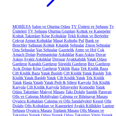
MOBİLYA
Salon ve Oturma Odası
TV Ünitesi ve Sehpası
Tv
Üniteleri
TV Sehpası
Oturma Grupları
Koltuk ve Kanepeler
Koltuk Takımları
Köşe Koltuklar
Tekli Koltuk ve Berjerler
Çekyat
Armut Koltuklar
Masaj Koltuğu
Puf
Bank ve
Benchler
Sallanan Koltuk
Kitaplık
Sehpalar
Zigon Sehpalar
Orta Sehpalar
Yan Sehpalar
Gazetelik
Antre ve Hol
Çok
Amaçlı Dolap
Portmantolar
Askılıklar
Kapı Askısı
Duvar
Askısı
Ayaklı Askılıklar
Dresuar
Ayakkabılık
Yatak Odası
Gardırop
Kapaklı Gardırop
Sürgülü Gardırop
Bez Gardırop
Açık Dolap
Köşe Gardırop
Yüklük
Baza
Tek Kişilik Baza
Çift Kişilik Baza
Yatak Başlığı
Çift Kişilik Yatak Başlığı
Tek
Kişilik Yatak Başlığı
Yatak
Çift Kişilik Yatak
Tek Kişilik
Yatak
Hasta Yatağı
Yatak Pedi & Şiltesi
Karyola
Tek Kişilik
Karyola
Çift Kişilik Karyola
Şifonyerler
Komodin
Yatak
Odası Takımları
Makyaj Masası
Takı Dolabı
Sandık
Paravan
Ofis ve Çalışma Mobilyaları
Çalışma ve Bilgisayar Masası
Oyuncu Koltukları
Çalışma ve Ofis Sandalyeleri
Keson
Ofis
Dolabı
Ofis Koltukları ve Kanepeleri
Ayaklı Küllükler
Laptop
Sehpası
Oyuncu Masası
Toplantı Masası
Ofis Masası ve
Takımları
Yemek Odası
Yemek Odası Takımları
Vitrin
Yemek