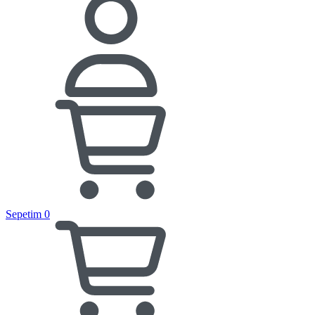
Sepetim
0