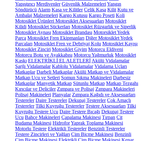
Yapıştırıcı
Merdivenler
Güvenlik Malzemeleri
Yangın
Söndürücü
Alarm
Kasa ve Kilitler
Çelik Kasa
Kilit
Kutu ve
Ambalaj Malzemeleri
Kargo Kutusu
Kargo Poşeti
Koli
Motosiklet Ürünleri
Motorsiklet Aksesuarları
Motosiklet
Kilidi
Motosiklet Stickerları
Motosiklet Rüzgarlık ve Siperlik
Motosiklet Aynası
Motosiklet Brandası
Motorsiklet Yedek
Parça
Motosiklet Fren Ekipmanları
Diğer Motosiklet Yedek
Parçaları
Motosiklet Fren ve Debriyaj Kolu
Motosiklet Kayışı
Motosiklet Zinciri
Motosiklet Giyim
Motorcu Eldiveni
Motorcu Botu ve Ayakkabısı
Motorcu Yağmurluk
Motosiklet
Kaskı
ELEKTRİKLİ EL ALETLERİ
Akülü Vidalamalar
Şarjlı Vidalamalar
Kablolu Vidalamalar
Vidalama Uçları
Matkaplar
Darbeli Matkaplar
Akülü Matkap ve Vidalamalar
Matkap Ucu ve Setleri
Somun Sıkma Makineleri
Darbesiz
Matkaplar
Manyetik Matkap
Sütunlu Matkap
Matkap Tezgahı
Kırıcılar ve Deliciler
Zımpara ve Polisaj
Zımpara Makineleri
Polisaj Makineleri
Planyalar
Zımpara Kağıdı ve Aksesuarları
Testereler
Daire Testereler
Dekupaj Testereler
Çok Amaçlı
Testereler
Tilki Kuyruğu Testereler
Testere Aksesuarları
Tilki
Kuyruğu Testere Ucu
Daire Testere Bıçağı
Dekupaj Testere
Ucu
Bahçe Makineleri
Çapalama Makinesi
Tırpan
Çit
Budama Makinesi
Hidrofor
Yaprak Toplama Makinesi
Motorlu Testere
Elektrikli Testereler
Benzinli Testereler
Testere Zincirleri ve Yağları
Çim Biçme Makinesi
Benzinli
Çim Biçme Makinesi
Elektrikli Çim Biçme Makinesi
Kenar