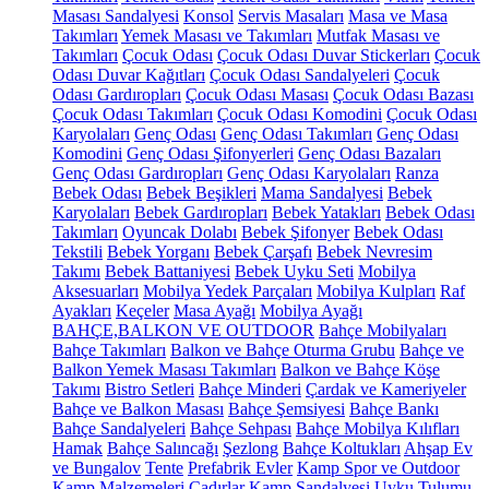
Masası Sandalyesi
Konsol
Servis Masaları
Masa ve Masa
Takımları
Yemek Masası ve Takımları
Mutfak Masası ve
Takımları
Çocuk Odası
Çocuk Odası Duvar Stickerları
Çocuk
Odası Duvar Kağıtları
Çocuk Odası Sandalyeleri
Çocuk
Odası Gardıropları
Çocuk Odası Masası
Çocuk Odası Bazası
Çocuk Odası Takımları
Çocuk Odası Komodini
Çocuk Odası
Karyolaları
Genç Odası
Genç Odası Takımları
Genç Odası
Komodini
Genç Odası Şifonyerleri
Genç Odası Bazaları
Genç Odası Gardıropları
Genç Odası Karyolaları
Ranza
Bebek Odası
Bebek Beşikleri
Mama Sandalyesi
Bebek
Karyolaları
Bebek Gardıropları
Bebek Yatakları
Bebek Odası
Takımları
Oyuncak Dolabı
Bebek Şifonyer
Bebek Odası
Tekstili
Bebek Yorganı
Bebek Çarşafı
Bebek Nevresim
Takımı
Bebek Battaniyesi
Bebek Uyku Seti
Mobilya
Aksesuarları
Mobilya Yedek Parçaları
Mobilya Kulpları
Raf
Ayakları
Keçeler
Masa Ayağı
Mobilya Ayağı
BAHÇE,BALKON VE OUTDOOR
Bahçe Mobilyaları
Bahçe Takımları
Balkon ve Bahçe Oturma Grubu
Bahçe ve
Balkon Yemek Masası Takımları
Balkon ve Bahçe Köşe
Takımı
Bistro Setleri
Bahçe Minderi
Çardak ve Kameriyeler
Bahçe ve Balkon Masası
Bahçe Şemsiyesi
Bahçe Bankı
Bahçe Sandalyeleri
Bahçe Sehpası
Bahçe Mobilya Kılıfları
Hamak
Bahçe Salıncağı
Şezlong
Bahçe Koltukları
Ahşap Ev
ve Bungalov
Tente
Prefabrik Evler
Kamp Spor ve Outdoor
Kamp Malzemeleri
Çadırlar
Kamp Sandalyesi
Uyku Tulumu