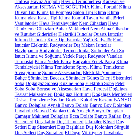
Trafosu
Havuz Ampulü
Havuz Termometresi
Karavan ve
Aksesuarları
ISITMA VE SOĞUTMA
Klima
Portatif Klima
Duvar Tipi Klima
Isı Pompası
Salon Tipi Klima
Klima
Kumandası
Kaset Tipi Klima
Kombi
Tavan Vantilatörleri
Vantilatörler
Hava Temizleyiciler
Nem Cihazları
Hava
Temizleme Cihazları
Buhar Makineleri
Nem Alma Cihazları
ve Rutubet Gidericiler
Elektrikli Isıtıcılar
Quartz Isıtıcılar
Infrared Isıtıcılar
Kule Tipi Isıtıcılar
Yağlı Radyatör
Fanlı
Isıtıcılar
Elektrikli Radyatörler
Dış Mekan Isıtıcılar
Havlupanlar
Radyatörler
Termosifonlar
Şofbenler
Ani Su
Isıtıcı
Isıtma ve Soğutma Yedek Parça
Radyatör Vanaları
Termostat
Klima Yedek Parça
Radyatör Yedek Parça
Klima
Temizleyicisi
Klima Temizleme Spreyi
Klima Temizleme
Sıvısı
Şömine
Şömine Aksesuarları
Elektrikli Şömineler
Bahçe Şömineleri
Bacasız Şömineler
Güneş Enerji Sistemleri
Soba
Doğalgaz Sobası
Kuzine Soba
Elektrikli Soba
Pelet
Soba
Soba Borusu ve Aksesuarları
Hava Perdesi
Doğalgaz
Tesisat Malzemeleri
Doğalgaz Hortumu
Doğalgaz Menfezleri
Tesisat Temizleme Sıvıları
Boyler
Kalorifer Kazanı
BANYO
Banyo Dolapları
Aynalı Banyo Dolabı
Banyo Boy Dolapları
Lavabolu Banyo Dolapları
Çok Amaçlı Banyo Dolapları
Çamaşır Makinesi Dolapları
Ecza Dolabı
Banyo Rafları
Duş
Sistemleri
Duşakabin
Duş Tekneleri
Jakuziler
Küvet
Duş
Setleri
Duş Sistemleri
Duş Başlıkları
Duş Kolonları
Sürgülü
Duş Setleri
Duş Spiralleri
El Duşu
Vitrifiyeler
Lavabolar