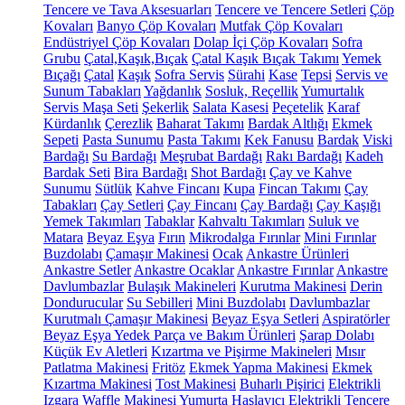
Tencere ve Tava Aksesuarları
Tencere ve Tencere Setleri
Çöp
Kovaları
Banyo Çöp Kovaları
Mutfak Çöp Kovaları
Endüstriyel Çöp Kovaları
Dolap İçi Çöp Kovaları
Sofra
Grubu
Çatal,Kaşık,Bıçak
Çatal Kaşık Bıçak Takımı
Yemek
Bıçağı
Çatal
Kaşık
Sofra Servis
Sürahi
Kase
Tepsi
Servis ve
Sunum Tabakları
Yağdanlık
Sosluk, Reçellik
Yumurtalık
Servis Maşa Seti
Şekerlik
Salata Kasesi
Peçetelik
Karaf
Kürdanlık
Çerezlik
Baharat Takımı
Bardak Altlığı
Ekmek
Sepeti
Pasta Sunumu
Pasta Takımı
Kek Fanusu
Bardak
Viski
Bardağı
Su Bardağı
Meşrubat Bardağı
Rakı Bardağı
Kadeh
Bardak Seti
Bira Bardağı
Shot Bardağı
Çay ve Kahve
Sunumu
Sütlük
Kahve Fincanı
Kupa
Fincan Takımı
Çay
Tabakları
Çay Setleri
Çay Fincanı
Çay Bardağı
Çay Kaşığı
Yemek Takımları
Tabaklar
Kahvaltı Takımları
Suluk ve
Matara
Beyaz Eşya
Fırın
Mikrodalga Fırınlar
Mini Fırınlar
Buzdolabı
Çamaşır Makinesi
Ocak
Ankastre Ürünleri
Ankastre Setler
Ankastre Ocaklar
Ankastre Fırınlar
Ankastre
Davlumbazlar
Bulaşık Makineleri
Kurutma Makinesi
Derin
Dondurucular
Su Sebilleri
Mini Buzdolabı
Davlumbazlar
Kurutmalı Çamaşır Makinesi
Beyaz Eşya Setleri
Aspiratörler
Beyaz Eşya Yedek Parça ve Bakım Ürünleri
Şarap Dolabı
Küçük Ev Aletleri
Kızartma ve Pişirme Makineleri
Mısır
Patlatma Makinesi
Fritöz
Ekmek Yapma Makinesi
Ekmek
Kızartma Makinesi
Tost Makinesi
Buharlı Pişirici
Elektrikli
Izgara
Waffle Makinesi
Yumurta Haşlayıcı
Elektrikli Tencere