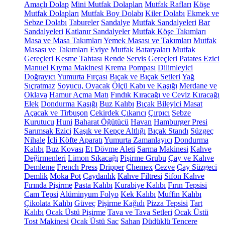
Amaçlı Dolap
Mini Mutfak Dolapları
Mutfak Rafları
Köşe
Mutfak Dolapları
Mutfak Boy Dolabı
Kiler Dolabı
Ekmek ve
Sebze Dolabı
Tabureler
Sandalye
Mutfak Sandalyeleri
Bar
Sandalyeleri
Katlanır Sandalyeler
Mutfak Köşe Takımları
Masa ve Masa Takımları
Yemek Masası ve Takımları
Mutfak
Masası ve Takımları
Eviye
Mutfak Bataryaları
Mutfak
Gereçleri
Kesme Tahtası
Rende
Servis Gereçleri
Patates Ezici
Manuel Kıyma Makinesi
Krema Pompası
Dilimleyici
Doğrayıcı
Yumurta Fırçası
Bıçak ve Bıçak Setleri
Yağ
Sıçratmaz
Soyucu, Oyacak
Ölçü Kabı ve Kaşığı
Merdane ve
Oklava
Hamur Açma Matı
Fındık Kıracağı ve Ceviz Kıracağı
Elek
Dondurma Kaşığı
Buz Kalıbı
Bıçak Bileyici Masat
Açacak ve Tirbuşon
Çekirdek Çıkarıcı
Çırpıcı
Sebze
Kurutucu
Huni
Baharat Öğütücü
Havan
Hamburger Presi
Sarımsak Ezici
Kaşık ve Kepçe Altlığı
Bıçak Standı
Süzgeç
Nihale
İçli Köfte Aparatı
Yumurta Zamanlayıcı
Dondurma
Kalıbı
Buz Kovası
Et Dövme Aleti
Sarma Makinesi
Kahve
Değirmenleri
Limon Sıkacağı
Pişirme Grubu
Çay ve Kahve
Demleme
French Press
Dripper
Chemex
Cezve
Çay Süzgeci
Demlik
Moka Pot
Çaydanlık
Kahve Filtresi
Sifon Kahve
Fırında Pişirme
Pasta Kalıbı
Kurabiye Kalıbı
Fırın Tepsisi
Cam Tepsi
Alüminyum Folyo
Kek Kalıbı
Muffin Kalıbı
Çikolata Kalıbı
Güveç
Pişirme Kağıdı
Pizza Tepsisi
Tart
Kalıbı
Ocak Üstü Pişirme
Tava ve Tava Setleri
Ocak Üstü
Tost Makinesi
Ocak Üstü Sac
Sahan
Düdüklü Tencere