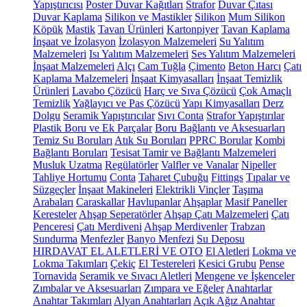
Yapıştırıcısı
Poster Duvar Kağıtları
Strafor
Duvar Çıtası
Duvar Kaplama
Silikon ve Mastikler
Silikon
Mum Silikon
Köpük
Mastik
Tavan Ürünleri
Kartonpiyer
Tavan Kaplama
İnşaat ve İzolasyon
İzolasyon Malzemeleri
Su Yalıtım
Malzemeleri
Isı Yalıtım Malzemeleri
Ses Yalıtım Malzemeleri
İnşaat Malzemeleri
Alçı
Cam Tuğla
Çimento
Beton Harcı
Çatı
Kaplama Malzemeleri
İnşaat Kimyasalları
İnşaat Temizlik
Ürünleri
Lavabo Çözücü
Harç ve Sıva Çözücü
Çok Amaçlı
Temizlik
Yağlayıcı ve Pas Çözücü
Yapı Kimyasalları
Derz
Dolgu
Seramik Yapıştırıcılar
Sıvı Conta
Strafor Yapıştırılar
Plastik Boru ve Ek Parçalar
Boru Bağlantı ve Aksesuarları
Temiz Su Boruları
Atık Su Boruları
PPRC Borular
Kombi
Bağlantı Boruları
Tesisat Tamir ve Bağlantı Malzemeleri
Musluk Uzatma
Regülatörler
Valfler ve Vanalar
Nipeller
Tahliye Hortumu
Conta
Taharet Çubuğu
Fittings
Tıpalar ve
Süzgeçler
İnşaat Makineleri
Elektrikli Vinçler
Taşıma
Arabaları
Caraskallar
Havlupanlar
Ahşaplar
Masif Paneller
Keresteler
Ahşap Seperatörler
Ahşap Çatı Malzemeleri
Çatı
Penceresi
Çatı Merdiveni
Ahşap Merdivenler
Trabzan
Sundurma
Menfezler
Banyo Menfezi
Su Deposu
HIRDAVAT EL ALETLERİ VE OTO
El Aletleri
Lokma ve
Lokma Takımları
Çekiç
El Testereleri
Kesici Grubu
Pense
Tornavida
Seramik ve Sıvacı Aletleri
Mengene ve İşkenceler
Zımbalar ve Aksesuarları
Zımpara ve Eğeler
Anahtarlar
Anahtar Takımları
Alyan Anahtarları
Açık Ağız Anahtar