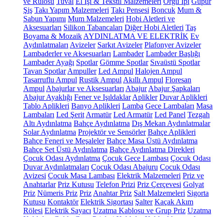
ve Rulosu
Tuval
El İşi & Tekstil Malzemeleri
Örgü İpi
Güpür
Şiş
Takı Yapım Malzemeleri
Takı Pensesi
Boncuk
Mum &
Sabun Yapımı
Mum Malzemeleri
Hobi Aletleri ve
Aksesuarları
Silikon Tabancaları
Diğer Hobi Aletleri
Taş
Boyama & Mozaik
AYDINLATMA VE ELEKTRİK
Ev
Aydınlatmaları
Avizeler
Sarkıt Avizeler
Plafonyer Avizeler
Lambaderler ve Aksesuarları
Lambader
Lambader Başlığı
Lambader Ayağı
Spotlar
Gömme Spotlar
Sıvaüstü Spotlar
Tavan Spotlar
Ampuller
Led Ampul
Halojen Ampul
Tasarruflu Ampul
Rustik Ampul
Akıllı Ampul
Floresan
Ampul
Abajurlar ve Aksesuarları
Abajur
Abajur Şapkaları
Abajur Ayaklığı
Fener ve Işıldaklar
Aplikler
Duvar Aplikleri
Tablo Aplikleri
Banyo Aplikleri
Lamba
Gece Lambaları
Masa
Lambaları
Led Şerit
Armatür
Led Armatür
Led Panel
Tezgah
Altı Aydınlatma
Bahçe Aydınlatma
Dış Mekan Aydınlatmalar
Solar Aydınlatma
Projektör ve Sensörler
Bahçe Aplikleri
Bahçe Feneri ve Meşaleler
Bahçe Masa Üstü Aydınlatma
Bahçe Set Üstü Aydınlatma
Bahçe Aydınlatma Direkleri
Çocuk Odası Aydınlatma
Çocuk Gece Lambası
Çocuk Odası
Duvar Aydınlatmaları
Çocuk Odası Abajuru
Çocuk Odası
Avizesi
Çocuk Masa Lambası
Elektrik Malzemeleri
Priz ve
Anahtarlar
Priz Kutusu
Telefon Prizi
Priz Çerçevesi
Golyat
Priz
Nümeris Priz
Priz
Anahtar Priz
Şalt Malzemeleri
Sigorta
Kutusu
Kontaktör
Elektrik Sigortası
Şalter
Kaçak Akım
Rölesi
Elektrik Sayacı
Uzatma Kablosu ve Grup Priz
Uzatma