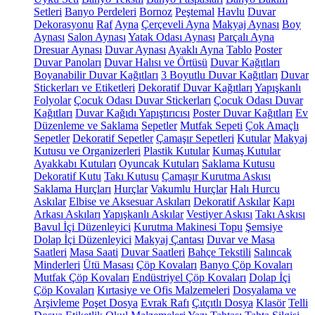
Setleri
Banyo Perdeleri
Bornoz
Peştemal
Havlu
Duvar
Dekorasyonu
Raf
Ayna
Çerçeveli Ayna
Makyaj Aynası
Boy
Aynası
Salon Aynası
Yatak Odası Aynası
Parçalı Ayna
Dresuar Aynası
Duvar Aynası
Ayaklı Ayna
Tablo
Poster
Duvar Panoları
Duvar Halısı ve Örtüsü
Duvar Kağıtları
Boyanabilir Duvar Kağıtları
3 Boyutlu Duvar Kağıtları
Duvar
Stickerları ve Etiketleri
Dekoratif Duvar Kağıtları
Yapışkanlı
Folyolar
Çocuk Odası Duvar Stickerları
Çocuk Odası Duvar
Kağıtları
Duvar Kağıdı Yapıştırıcısı
Poster Duvar Kağıtları
Ev
Düzenleme ve Saklama
Sepetler
Mutfak Sepeti
Çok Amaçlı
Sepetler
Dekoratif Sepetler
Çamaşır Sepetleri
Kutular
Makyaj
Kutusu ve Organizerleri
Plastik Kutular
Kumaş Kutular
Ayakkabı Kutuları
Oyuncak Kutuları
Saklama Kutusu
Dekoratif Kutu
Takı Kutusu
Çamaşır Kurutma Askısı
Saklama Hurçları
Hurçlar
Vakumlu Hurçlar
Halı Hurcu
Askılar
Elbise ve Aksesuar Askıları
Dekoratif Askılar
Kapı
Arkası Askıları
Yapışkanlı Askılar
Vestiyer Askısı
Takı Askısı
Bavul İçi Düzenleyici
Kurutma Makinesi Topu
Şemsiye
Dolap İçi Düzenleyici
Makyaj Çantası
Duvar ve Masa
Saatleri
Masa Saati
Duvar Saatleri
Bahçe Tekstili
Salıncak
Minderleri
Ütü Masası
Çöp Kovaları
Banyo Çöp Kovaları
Mutfak Çöp Kovaları
Endüstriyel Çöp Kovaları
Dolap İçi
Çöp Kovaları
Kırtasiye ve Ofis Malzemeleri
Dosyalama ve
Arşivleme
Poşet Dosya
Evrak Rafı
Çıtçıtlı Dosya
Klasör
Telli