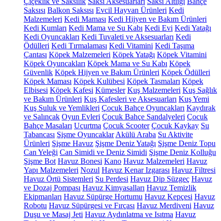
Çiçeklik ve Saksılık
Saksı Aksesuarları
Saksı Altlığı
Bahçe
Saksısı
Balkon Saksısı
Evcil Hayvan Ürünleri
Kedi
Malzemeleri
Kedi Maması
Kedi Hijyen ve Bakım Ürünleri
Kedi Kumları
Kedi Mama ve Su Kabı
Kedi Evi
Kedi Yatağı
Kedi Oyuncakları
Kedi Tuvaleti ve Aksesuarları
Kedi
Ödülleri
Kedi Tırmalaması
Kedi Vitamini
Kedi Taşıma
Çantası
Köpek Malzemeleri
Köpek Yatağı
Köpek Vitamini
Köpek Oyuncakları
Köpek Mama ve Su Kabı
Köpek
Güvenlik
Köpek Hijyen ve Bakım Ürünleri
Köpek Ödülleri
Köpek Maması
Köpek Kulübesi
Köpek Tasmaları
Köpek
Elbisesi
Köpek Kafesi
Kümesler
Kuş Malzemeleri
Kuş Sağlık
ve Bakım Ürünleri
Kuş Kafesleri ve Aksesuarları
Kuş Yemi
Kuş Suluk ve Yemlikleri
Çocuk Bahçe Oyuncakları
Kaydırak
ve Salıncak
Oyun Evleri
Çocuk Bahçe Sandalyeleri
Çocuk
Bahçe Masaları
Uçurtma
Çocuk Scooter
Çocuk Kaykay
Su
Tabancası
Şişme Oyuncaklar
Akülü Araba
Su Aktivite
Ürünleri
Şişme Havuz
Şişme Deniz Yatağı
Şişme Deniz Topu
Can Yeleği
Can Simidi ve Deniz Simidi
Şişme Deniz Kolluğu
Şişme Bot
Havuz Bonesi
Kano
Havuz Malzemeleri
Havuz
Yapı Malzemeleri
Nozul
Havuz Kenar Izgarası
Havuz Filtresi
Havuz Örtü Sistemleri
Su Perdesi
Havuz Dip Süzgeç
Havuz
ve Dozaj Pompası
Havuz Kimyasalları
Havuz Temizlik
Ekipmanları
Havuz Süpürge Hortumu
Havuz Kepçesi
Havuz
Robotu
Havuz Süpürgesi ve Fırçası
Havuz Merdiveni
Havuz
Duşu ve Masaj Jeti
Havuz Aydınlatma ve Isıtma
Havuz