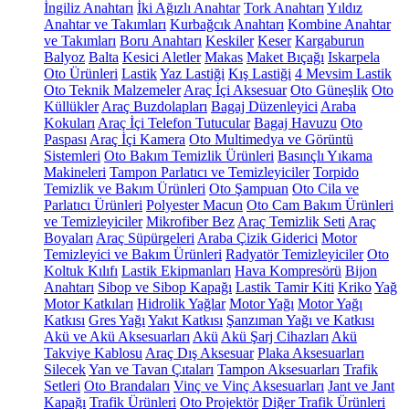
İngiliz Anahtarı
İki Ağızlı Anahtar
Tork Anahtarı
Yıldız
Anahtar ve Takımları
Kurbağcık Anahtarı
Kombine Anahtar
ve Takımları
Boru Anahtarı
Keskiler
Keser
Kargaburun
Balyoz
Balta
Kesici Aletler
Makas
Maket Bıçağı
Iskarpela
Oto Ürünleri
Lastik
Yaz Lastiği
Kış Lastiği
4 Mevsim Lastik
Oto Teknik Malzemeler
Araç İçi Aksesuar
Oto Güneşlik
Oto
Küllükler
Araç Buzdolapları
Bagaj Düzenleyici
Araba
Kokuları
Araç İçi Telefon Tutucular
Bagaj Havuzu
Oto
Paspası
Araç İçi Kamera
Oto Multimedya ve Görüntü
Sistemleri
Oto Bakım Temizlik Ürünleri
Basınçlı Yıkama
Makineleri
Tampon Parlatıcı ve Temizleyiciler
Torpido
Temizlik ve Bakım Ürünleri
Oto Şampuan
Oto Cila ve
Parlatıcı Ürünleri
Polyester Macun
Oto Cam Bakım Ürünleri
ve Temizleyiciler
Mikrofiber Bez
Araç Temizlik Seti
Araç
Boyaları
Araç Süpürgeleri
Araba Çizik Giderici
Motor
Temizleyici ve Bakım Ürünleri
Radyatör Temizleyiciler
Oto
Koltuk Kılıfı
Lastik Ekipmanları
Hava Kompresörü
Bijon
Anahtarı
Sibop ve Sibop Kapağı
Lastik Tamir Kiti
Kriko
Yağ
Motor Katkıları
Hidrolik Yağlar
Motor Yağı
Motor Yağı
Katkısı
Gres Yağı
Yakıt Katkısı
Şanzıman Yağı ve Katkısı
Akü ve Akü Aksesuarları
Akü
Akü Şarj Cihazları
Akü
Takviye Kablosu
Araç Dış Aksesuar
Plaka Aksesuarları
Silecek
Yan ve Tavan Çıtaları
Tampon Aksesuarları
Trafik
Setleri
Oto Brandaları
Vinç ve Vinç Aksesuarları
Jant ve Jant
Kapağı
Trafik Ürünleri
Oto Projektör
Diğer Trafik Ürünleri