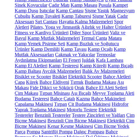
Sinek Kovucular
Çadır Matı
Kamp Masası
Pusula
Kampet
Kamp Duşu
Isıtıcılar
Kamp Çantası
Şişme Yastık
Magnezyum
Çubuğu
Kamp Tuvaleti
Kamp Taburesi
Şişme Yatak
Çadır
Aksesuarı
Sırt Çantası
Hayatta Kalma Malzemeleri
Spor
Aletleri
Pilates, Yoga ve Jimnastik
Ağırlık ve Halter Ürünleri
Fitness ve Kardiyo Ürünleri
Diğer Spor Ürünleri
Valiz ve
Bavul
Kamp Mutfak Malzemeleri
Termal Çanta
Matara
Kamp Yemek Pişirme Seti
Kamp Buzluk ve Soğutucu
Ürünler
Kamp Demliği
Kamp Tavası
Kamp Ocağı
Kamp
Mutfak Aksesuarları
Çakmak ve Yakıcılar
Termoslar
Aydınlatma Ekipmanları
El Feneri
Işıldak
Kafa Lambası
Kamp El Aletleri
Kamp Testeresi
Kamp Küreği
Kamp Bıçağı
Kamp Baltası
Avcılık Malzemeleri
Balık Av Malzemeleri
Bisiklet ve Scooter
Bisiklet
Elektrikli Scooter
Bahçe Aletleri
Çapa
Kürek
Bahçe Eldiveni
Tırmık
Budama Makası
Aşı
Makası
Fide Dikici ve Sökücü
Orak
Bahçe El Aleti Setleri
Çim Makası
Tırpan Misinası
Aşı Bıçağı
Meyve Toplama Aleti
Budama Testeresi
Bahçe Çatalı
Kazma
Bahçe Makineleri
Çapalama Makinesi
Tırpan
Çit Budama Makinesi
Hidrofor
Yaprak Toplama Makinesi
Motorlu Testere
Elektrikli
Testereler
Benzinli Testereler
Testere Zincirleri ve Yağları
Çim
Biçme Makinesi
Benzinli Çim Biçme Makinesi
Elektrikli Çim
Biçme Makinesi
Kenar Kesme Makinesi
Çim Biçme Yedek
Parça
Pompa
Santrifüj Pompa
Dalgıç Pompası
Bahçe