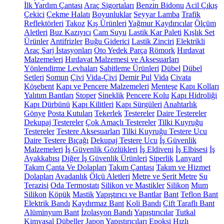
İlk Yardım Çantası
Araç Sigortaları
Benzin Bidonu
Acil Çıkış
Çekici
Çekme Halatı
Boyunluklar
Seyyar Lamba
Trafik
Reflektörleri
Takoz
Kış Ürünleri
Yağmur Kaydırıcılar
Ölçüm
Aletleri
Buz Kazıyıcı
Cam Suyu
Lastik Kar Paleti
Kışlık Set
Ürünler
Antifrizler
Buğu Giderici
Lastik Zinciri
Elektrikli
Araç Şarj İstasyonları
Oto Yedek Parça
Römork
Hırdavat
Malzemeleri
Hırdavat Malzemesi ve Aksesuarları
Yönlendirme Levhaları
Sabitleme Ürünleri
Dübel
Dübel
Setleri
Somun
Çivi
Vida-Çivi
Demir Pul
Vida
Civata
Köşebent
Kapı ve Pencere Malzemeleri
Menteşe
Kapı Kolları
Yalıtım Bantları
Stoper
Sineklik
Pencere Kolu
Kapı Hidroliği
Kapı Dürbünü
Kapı Kilitleri
Kapı Sürgüleri
Anahtarlık
Gönye
Posta Kutuları
Tekerlek
Testereler
Daire Testereler
Dekupaj Testereler
Çok Amaçlı Testereler
Tilki Kuyruğu
Testereler
Testere Aksesuarları
Tilki Kuyruğu Testere Ucu
Daire Testere Bıçağı
Dekupaj Testere Ucu
İş Güvenlik
Malzemeleri
İş Güvenlik Gözlükleri
İş Eldiveni
İş Elbisesi
İş
Ayakkabısı
Diğer İş Güvenlik Ürünleri
Siperlik
Lanyard
Takım Çanta Ve Dolapları
Takım Çantası
Takım ve Hizmet
Dolapları
Avadanlık
Ölçü Aletleri
Metre ve Şerit Metre
Su
Terazisi
Oda Termostatı
Silikon ve Mastikler
Silikon
Mum
Silikon
Köpük
Mastik
Yapıştırıcı ve Bantlar
Bant
Teflon Bant
Elektrik Bandı
Kaydırmaz Bant
Koli Bandı
Çift Taraflı Bant
Alüminyum Bant
İzolasyon Bandı
Yapıştırıcılar
Tutkal
Kimyasal Dübeller
Japon Yapıştırıcıları
Epoksi
Hızlı