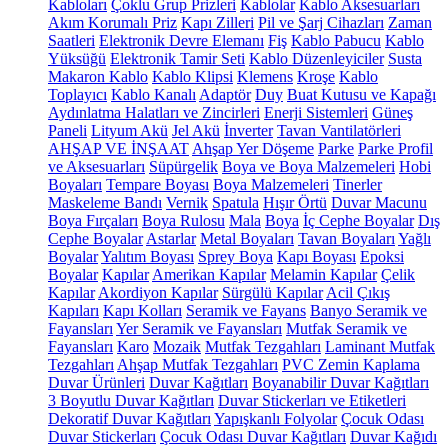
Kabloları
Çoklu Grup Prizleri
Kablolar
Kablo Aksesuarları
Akım Korumalı Priz
Kapı Zilleri
Pil ve Şarj Cihazları
Zaman
Saatleri
Elektronik Devre Elemanı
Fiş
Kablo Pabucu
Kablo
Yüksüğü
Elektronik Tamir Seti
Kablo Düzenleyiciler
Susta
Makaron Kablo
Kablo Klipsi
Klemens
Kroşe
Kablo
Toplayıcı
Kablo Kanalı
Adaptör
Duy
Buat Kutusu ve Kapağı
Aydınlatma Halatları ve Zincirleri
Enerji Sistemleri
Güneş
Paneli
Lityum Akü
Jel Akü
İnverter
Tavan Vantilatörleri
AHŞAP VE İNŞAAT
Ahşap Yer Döşeme
Parke
Parke Profil
ve Aksesuarları
Süpürgelik
Boya ve Boya Malzemeleri
Hobi
Boyaları
Tempare Boyası
Boya Malzemeleri
Tinerler
Maskeleme Bandı
Vernik
Spatula
Hışır Örtü
Duvar Macunu
Boya Fırçaları
Boya Rulosu
Mala
Boya
İç Cephe Boyalar
Dış
Cephe Boyalar
Astarlar
Metal Boyaları
Tavan Boyaları
Yağlı
Boyalar
Yalıtım Boyası
Sprey Boya
Kapı Boyası
Epoksi
Boyalar
Kapılar
Amerikan Kapılar
Melamin Kapılar
Çelik
Kapılar
Akordiyon Kapılar
Sürgülü Kapılar
Acil Çıkış
Kapıları
Kapı Kolları
Seramik ve Fayans
Banyo Seramik ve
Fayansları
Yer Seramik ve Fayansları
Mutfak Seramik ve
Fayansları
Karo
Mozaik
Mutfak Tezgahları
Laminant Mutfak
Tezgahları
Ahşap Mutfak Tezgahları
PVC Zemin Kaplama
Duvar Ürünleri
Duvar Kağıtları
Boyanabilir Duvar Kağıtları
3 Boyutlu Duvar Kağıtları
Duvar Stickerları ve Etiketleri
Dekoratif Duvar Kağıtları
Yapışkanlı Folyolar
Çocuk Odası
Duvar Stickerları
Çocuk Odası Duvar Kağıtları
Duvar Kağıdı