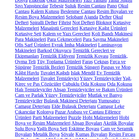
Dosya
Etiketlik
Okul Malzemeleri
Yazı Tahtası
Tahta Silgisi
Sıvı Yapıştırıcılar
Tebeşir
Suluk
Resim Çantası
Pano
Okul
Çantası
Kalem Kutusu
Beslenme Çantası
Resim Boyaları ve
Resim Boya Malzemeleri
Selobant
Ajanda
Defter
Okul
Defteri
Spiralli Defter
Fihrist
Not Defteri
Bloknot
Kırtasiye
Malzemeleri
Masaüstü Gereçleri
Kırtasiye Kağıt Ürünleri
Kırtasiye Seti
Kalem ve Yazı Gereçleri
Koli Bandı Makinesi
Para Makineleri
Para Çekmeceleri
Para Sayma Makineleri
Ofis Sarf Ürünleri
Evrak İmha Makineleri
Laminasyon
Makineleri
Barkod Okuyucu
Temizlik Gereçleri ve
Ekipmanları
Temizlik Eldiveni
Temizlik Kovası
Temizlik,
Ovma Teli
Tüy Toplama Ürünleri
Faraş
Çekpas
Fırça ve
Süpürge
Temizlik Bezleri
Temizlik Süngeri
Paspas ve Mop
Kâğıt Havlu
Tuvalet Kağıdı
Islak Mendil
Ev Temizlik
Malzemeleri
Tuvalet Temizleyici
Yüzey Temizleyiciler
Yağ,
Kireç ve Pas Çözücüler
Çubuklu Oda Kokusu
Oda Kokusu
Halı Temizleyiciler
Ahşap Temizleyiciler ve Bakım Ürünleri
Cam ve Parlak Yüzey Temizleyiciler
Mutfak ve Banyo
Temizleyiciler
Bulaşık Makinesi Deterjanı
Yumuşatıcı
Çamaşır Deterjanı
Elde Bulaşık Deterjanı
Çamaşır Leke
Çıkarıcılar
Kolonya
Pazar Arabası ve Çantası
Eğlence
Ürünleri
Parti Malzemeleri
Puzzle
Hobi Malzemeleri
Hobi
Boya ve Resim Malzemeleri
Ahşap Boyaları
Akrilik Boyalar
Sulu Boya
Yağlı Boya Seti
Eskitme Boyası
Cam ve Seramik
Boyaları
Metalik Boya
Şövale
Kumaş Boyaları
Resim Fırçası