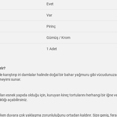
Evet
Var
Pirinç
Gümüş / Krom
1 Adet
rir?
ile karıştırıp iri damlalar halinde doğal bir bahar yağmuru gibi vücudunuza
eneyimi sunar.
zulları esnek yapıda olduğu için, kuruyan kireç tortularını herhangi bir i
lığı açabilirsiniz.
ken duvara çok yaklaşma zorunluluğunu ortadan kaldırır. Size geniş, fera