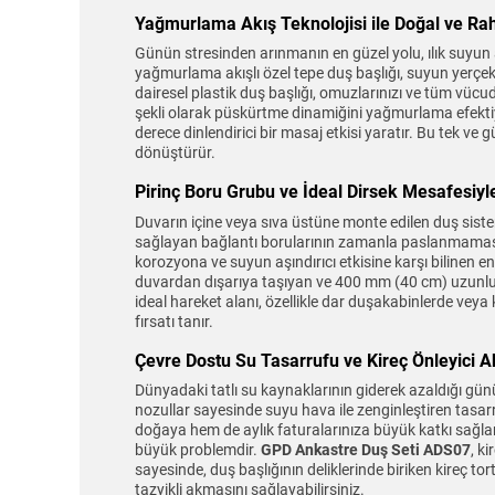
Yağmurlama Akış Teknolojisi ile Doğal ve Raha
Günün stresinden arınmanın en güzel yolu, ılık suyun al
yağmurlama akışlı özel tepe duş başlığı, suyun yerç
dairesel plastik duş başlığı, omuzlarınızı ve tüm vücu
şekli olarak püskürtme dinamiğini yağmurlama efek
derece dinlendirici bir masaj etkisi yaratır. Bu tek ve
dönüştürür.
Pirinç Boru Grubu ve İdeal Dirsek Mesafesiy
Duvarın içine veya sıva üstüne monte edilen duş sist
sağlayan bağlantı borularının zamanla paslanmaması,
korozyona ve suyun aşındırıcı etkisine karşı bilinen en
duvardan dışarıya taşıyan ve 400 mm (40 cm) uzunluğu
ideal hareket alanı, özellikle dar duşakabinlerde ve
fırsatı tanır.
Çevre Dostu Su Tasarrufu ve Kireç Önleyici Ak
Dünyadaki tatlı su kaynaklarının giderek azaldığı g
nozullar sayesinde suyu hava ile zenginleştiren tasar
doğaya hem de aylık faturalarınıza büyük katkı sağlar
büyük problemdir.
GPD Ankastre Duş Seti ADS07
, ki
sayesinde, duş başlığının deliklerinde biriken kireç t
tazyikli akmasını sağlayabilirsiniz.