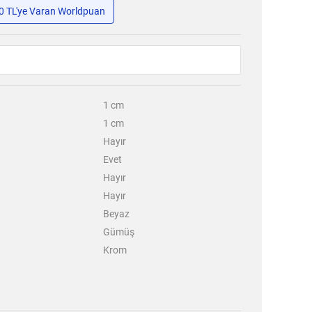
50 TL'ye Varan Worldpuan
1
cm
1
cm
Hayır
Evet
Hayır
Hayır
Beyaz
Gümüş
Krom