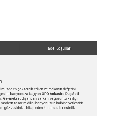
İade Koşulları
m
nümüzde en çok tercih edilen ve mekanın değerini
mişçesine banyonuza taşıyan
GPD Ankastre Duş Seti
 Geleneksel, dışarıdan sarkan ve görüntü kirliliği
modern tasarım dilini banyonuzun kalbine yerleştirir.
hem göz zevkinize hitap eden kusursuz bir estetik