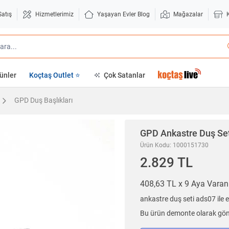
Satış
Hizmetlerimiz
Yaşayan Evler Blog
Mağazalar
ünler
Koçtaş Outlet ⭐
Çok Satanlar
GPD Duş Başlıkları
GPD
Ankastre Duş Se
Ürün Kodu: 1000151730
2.829 TL
408,63 TL x 9 Aya Vara
ankastre duş seti ads07 ile e
Bu ürün demonte olarak gönd