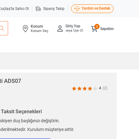
Yardım ve Destek
Koçtaş'ta Satıcı Ol
Sipariş Takip
Giriş Yap
Konum
0
Sepetim
veya Üye Ol
Konum Seç
ti ADS07
4
(2)
n
Taksit Seçenekleri
skiyen duş başlığınızı değiştirin.
erilmektedir. Kurulum müşteriye aittir.