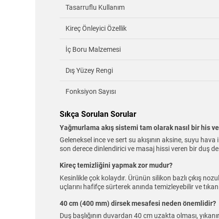
Tasarruflu Kullanım
Kireç Önleyici Özellik
İç Boru Malzemesi
Dış Yüzey Rengi
Fonksiyon Sayısı
Sıkça Sorulan Sorular
Yağmurlama akış sistemi tam olarak nasıl bir his ve
Geleneksel ince ve sert su akışının aksine, suyu hava 
son derece dinlendirici ve masaj hissi veren bir duş d
Kireç temizliğini yapmak zor mudur?
Kesinlikle çok kolaydır. Ürünün silikon bazlı çıkış no
uçlarını hafifçe sürterek anında temizleyebilir ve tıkanık
40 cm (400 mm) dirsek mesafesi neden önemlidir?
Duş başlığının duvardan 40 cm uzakta olması, yıkanır