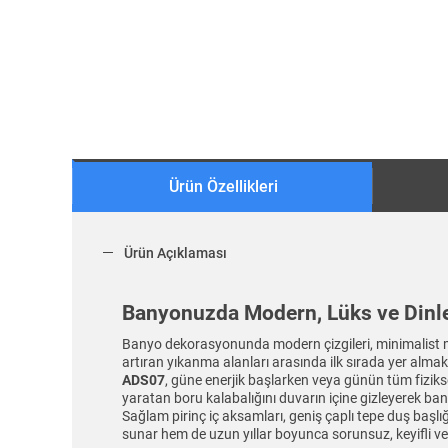
Ürün Özellikleri
Ürün Açıklaması
Banyonuzda Modern, Lüks ve Dinle
Banyo dekorasyonunda modern çizgileri, minimalist mi
artıran yıkanma alanları arasında ilk sırada yer alma
ADS07
, güne enerjik başlarken veya günün tüm fiziks
yaratan boru kalabalığını duvarın içine gizleyerek ba
Sağlam pirinç iç aksamları, geniş çaplı tepe duş başlı
sunar hem de uzun yıllar boyunca sorunsuz, keyifli ve