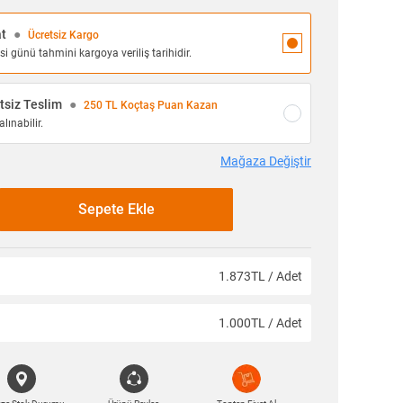
at
●
Ücretsiz Kargo
 günü tahmini kargoya veriliş tarihidir.
siz Teslim
●
250 TL Koçtaş Puan Kazan
lınabilir.
Mağaza Değiştir
Sepete Ekle
1.873TL / Adet
1.000TL / Adet