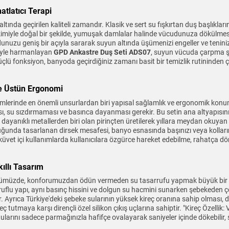
tlatıcı Terapi
tında geçirilen kaliteli zamandır. Klasik ve sert su fışkırtan duş başlıkları
ekimiyle doğal bir şekilde, yumuşak damlalar halinde vücudunuza dökülmes
dunuzu geniş bir açıyla sararak suyun altında üşümenizi engeller ve teniniz
tiyle harmanlayan
GPD Ankastre Duş Seti ADS07
, suyun vücuda çarpma şid
 güçlü fonksiyon, banyoda geçirdiğiniz zamanı basit bir temizlik rutininden ç
le Üstün Ergonomi
emlerinde en önemli unsurlardan biri yapısal sağlamlık ve ergonomik konu
 su sızdırmaması ve basınca dayanması gerekir. Bu setin ana altyapısını
 dayanıklı metallerden biri olan pirinçten üretilerek yıllara meydan okuyan 
nda tasarlanan dirsek mesafesi, banyo esnasında başınızı veya kollarınız
ya küvet içi kullanımlarda kullanıcılara özgürce hareket edebilme, rahatç
ıllı Tasarım
ünümüzde, konforumuzdan ödün vermeden su tasarrufu yapmak büyük bir so
ruflu yapı, aynı basınç hissini ve dolgun su hacmini sunarken şebekeden 
. Ayrıca Türkiye'deki şebeke sularının yüksek kireç oranına sahip olması,
reç tutmaya karşı dirençli özel silikon çıkış uçlarına sahiptir. "Kireç Özellik: 
ortularını sadece parmağınızla hafifçe ovalayarak saniyeler içinde dökebilir