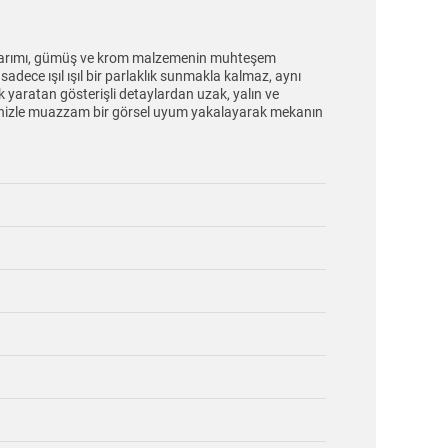
 tasarımı, gümüş ve krom malzemenin muhteşem
dece ışıl ışıl bir parlaklık sunmakla kalmaz, aynı
ık yaratan gösterişli detaylardan uzak, yalın ve
erinizle muazzam bir görsel uyum yakalayarak mekanın