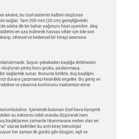
nın aksine, bu özel sistemin kalbini oluşturan
ini sağlar. Tam 200 mm (20 cm) genişliğindeki
de adeta ılık bir bahar yağmuru hissi uyandırır. Akış
detini en aza indirerek hassas ciltler için bile son
ıkarıp, zihinsel ve bedensel bir terapi seansına
mlandırmadır. Suyun şebekeden başlığa iletilmesini
 oluşturan pirinç boru grubu, paslanmaya,
bir sağlamlık sunar. Bununla birlikte, duş başlığını
ı duvara çarpmanızı kesinlikle engeller. Bu geniş ve
a dönebilme ve yıkanma konforunu maksimize etme
rumluluktur. İçerisinde bulunan özel hava karışımlı
çekilen su miktarını ciddi oranda düşürerek hem
 duş başlıklarının zamanla tıkanmasına neden olan en
Var" olarak belirtilen bu anti-kireç teknolojisi
, suyun her zaman ilk günkü gibi düzgün, eşit ve