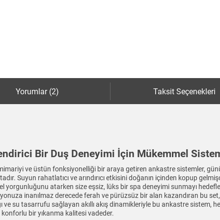
Yorumlar (2)
Taksit Seçenekleri
ndirici Bir Duş Deneyimi İçin Mükemmel Siste
mariyi ve üstün fonksiyonelliği bir araya getiren ankastre sistemler, gü
ktadır. Suyun rahatlatıcı ve arındırıcı etkisini doğanın içinden kopup gel
el yorgunluğunu atarken size eşsiz, lüks bir spa deneyimi sunmayı hedefler.
nyonuza inanılmaz derecede ferah ve pürüzsüz bir alan kazandıran bu set, 
ğı ve su tasarrufu sağlayan akıllı akış dinamikleriyle bu ankastre sistem, 
 konforlu bir yıkanma kalitesi vadeder.