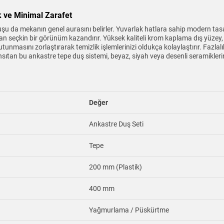
k ve Minimal Zarafet
ruşu da mekanın genel aurasını belirler. Yuvarlak hatlara sahip modern
 seçkin bir görünüm kazandırır. Yüksek kaliteli krom kaplama dış yüzey, sa
unmasını zorlaştırarak temizlik işlemlerinizi oldukça kolaylaştırır. Fazlal
ansıtan bu ankastre tepe duş sistemi, beyaz, siyah veya desenli seramikl
Değer
Ankastre Duş Seti
Tepe
200 mm (Plastik)
400 mm
Yağmurlama / Püskürtme