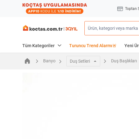
Toptan 
Tüm Kategoriler
Turuncu Trend Alarmı🚨
Yeni Ür
Banyo
Duş Başlıkları
Duş Setleri