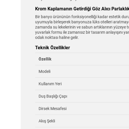
Krom Kaplamanın Getirdiği Göz Alıcı Parlaklı
Bir banyo ürününün fonksiyonelliği kadar estetik du
uyumuyla birleşerek banyonuza lüks otelleri aratmayan
zamanda su lekelerinin ve sabun artıklarının yüzeye tut
yuvarlak formu ile zamansız bir tasarım anlayışını y
odak noktası haline gelir.
Teknik Özellikler
Özellik
Modeli
Kullanım Yeri
Duş Başlığı Çapı
Dirsek Mesafesi
Akış Şekli