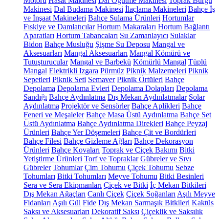
Motoru
Hasat Makinesi
Dal Öğütme Makinesi
Toprak Burgu
Makinesi
Dal Budama Makinesi
İlaçlama Makineleri
Bahçe İş
ve İnşaat Makineleri
Bahçe Sulama Ürünleri
Hortumlar
Fıskiye ve Damlatıcılar
Hortum Makaraları
Hortum Bağlantı
Aparatları
Hortum Tabancaları
Su Zamanlayıcı
Sulaklar
Bidon
Bahçe Musluğu
Şişme Su Deposu
Mangal ve
Aksesuarları
Mangal Aksesuarları
Mangal Kömürü ve
Tutuşturucular
Mangal ve Barbekü
Kömürlü Mangal
Tüplü
Mangal
Elektrikli Izgara
Pürmüz
Piknik Malzemeleri
Piknik
Sepetleri
Piknik Seti
Semaver
Piknik Örtüleri
Bahçe
Depolama
Depolama Evleri
Depolama Dolapları
Depolama
Sandığı
Bahçe Aydınlatma
Dış Mekan Aydınlatmalar
Solar
Aydınlatma
Projektör ve Sensörler
Bahçe Aplikleri
Bahçe
Feneri ve Meşaleler
Bahçe Masa Üstü Aydınlatma
Bahçe Set
Üstü Aydınlatma
Bahçe Aydınlatma Direkleri
Bahçe Peyzaj
Ürünleri
Bahçe Yer Döşemeleri
Bahçe Çit ve Bordürleri
Bahçe Filesi
Bahçe Gizleme Ağları
Bahçe Dekorasyon
Ürünleri
Bahçe Kovaları
Toprak ve Çiçek Bakımı
Bitki
Yetiştirme Ürünleri
Torf ve Topraklar
Gübreler ve Sıvı
Gübreler
Tohumlar
Çim Tohumu
Çiçek Tohumu
Sebze
Tohumları
Bitki Tohumları
Meyve Tohumu
Bitki Besinleri
Sera ve Sera Ekipmanları
Çiçek ve Bitki
İç Mekan Bitkileri
Dış Mekan Ağaçları
Canlı Çiçek
Çiçek Soğanları
Aşılı Meyve
Fidanları
Aşılı Gül
Fide
Dış Mekan Sarmaşık Bitkileri
Kaktüs
Saksı ve Aksesuarları
Dekoratif Saksı
Çiçeklik ve Saksılık