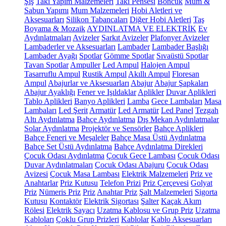
Şiş
Takı Yapım Malzemeleri
Takı Pensesi
Boncuk
Mum &
Sabun Yapımı
Mum Malzemeleri
Hobi Aletleri ve
Aksesuarları
Silikon Tabancaları
Diğer Hobi Aletleri
Taş
Boyama & Mozaik
AYDINLATMA VE ELEKTRİK
Ev
Aydınlatmaları
Avizeler
Sarkıt Avizeler
Plafonyer Avizeler
Lambaderler ve Aksesuarları
Lambader
Lambader Başlığı
Lambader Ayağı
Spotlar
Gömme Spotlar
Sıvaüstü Spotlar
Tavan Spotlar
Ampuller
Led Ampul
Halojen Ampul
Tasarruflu Ampul
Rustik Ampul
Akıllı Ampul
Floresan
Ampul
Abajurlar ve Aksesuarları
Abajur
Abajur Şapkaları
Abajur Ayaklığı
Fener ve Işıldaklar
Aplikler
Duvar Aplikleri
Tablo Aplikleri
Banyo Aplikleri
Lamba
Gece Lambaları
Masa
Lambaları
Led Şerit
Armatür
Led Armatür
Led Panel
Tezgah
Altı Aydınlatma
Bahçe Aydınlatma
Dış Mekan Aydınlatmalar
Solar Aydınlatma
Projektör ve Sensörler
Bahçe Aplikleri
Bahçe Feneri ve Meşaleler
Bahçe Masa Üstü Aydınlatma
Bahçe Set Üstü Aydınlatma
Bahçe Aydınlatma Direkleri
Çocuk Odası Aydınlatma
Çocuk Gece Lambası
Çocuk Odası
Duvar Aydınlatmaları
Çocuk Odası Abajuru
Çocuk Odası
Avizesi
Çocuk Masa Lambası
Elektrik Malzemeleri
Priz ve
Anahtarlar
Priz Kutusu
Telefon Prizi
Priz Çerçevesi
Golyat
Priz
Nümeris Priz
Priz
Anahtar Priz
Şalt Malzemeleri
Sigorta
Kutusu
Kontaktör
Elektrik Sigortası
Şalter
Kaçak Akım
Rölesi
Elektrik Sayacı
Uzatma Kablosu ve Grup Priz
Uzatma
Kabloları
Çoklu Grup Prizleri
Kablolar
Kablo Aksesuarları