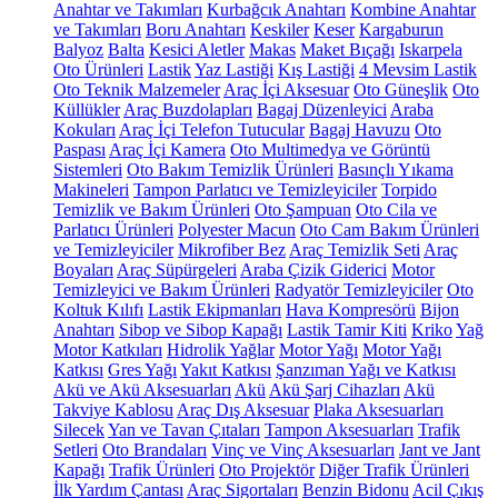
Anahtar ve Takımları
Kurbağcık Anahtarı
Kombine Anahtar
ve Takımları
Boru Anahtarı
Keskiler
Keser
Kargaburun
Balyoz
Balta
Kesici Aletler
Makas
Maket Bıçağı
Iskarpela
Oto Ürünleri
Lastik
Yaz Lastiği
Kış Lastiği
4 Mevsim Lastik
Oto Teknik Malzemeler
Araç İçi Aksesuar
Oto Güneşlik
Oto
Küllükler
Araç Buzdolapları
Bagaj Düzenleyici
Araba
Kokuları
Araç İçi Telefon Tutucular
Bagaj Havuzu
Oto
Paspası
Araç İçi Kamera
Oto Multimedya ve Görüntü
Sistemleri
Oto Bakım Temizlik Ürünleri
Basınçlı Yıkama
Makineleri
Tampon Parlatıcı ve Temizleyiciler
Torpido
Temizlik ve Bakım Ürünleri
Oto Şampuan
Oto Cila ve
Parlatıcı Ürünleri
Polyester Macun
Oto Cam Bakım Ürünleri
ve Temizleyiciler
Mikrofiber Bez
Araç Temizlik Seti
Araç
Boyaları
Araç Süpürgeleri
Araba Çizik Giderici
Motor
Temizleyici ve Bakım Ürünleri
Radyatör Temizleyiciler
Oto
Koltuk Kılıfı
Lastik Ekipmanları
Hava Kompresörü
Bijon
Anahtarı
Sibop ve Sibop Kapağı
Lastik Tamir Kiti
Kriko
Yağ
Motor Katkıları
Hidrolik Yağlar
Motor Yağı
Motor Yağı
Katkısı
Gres Yağı
Yakıt Katkısı
Şanzıman Yağı ve Katkısı
Akü ve Akü Aksesuarları
Akü
Akü Şarj Cihazları
Akü
Takviye Kablosu
Araç Dış Aksesuar
Plaka Aksesuarları
Silecek
Yan ve Tavan Çıtaları
Tampon Aksesuarları
Trafik
Setleri
Oto Brandaları
Vinç ve Vinç Aksesuarları
Jant ve Jant
Kapağı
Trafik Ürünleri
Oto Projektör
Diğer Trafik Ürünleri
İlk Yardım Çantası
Araç Sigortaları
Benzin Bidonu
Acil Çıkış