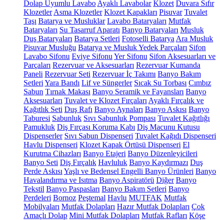
Dolap Uyumlu Lavabo
Ayaklı Lavabolar
Klozet
Duvara Sıfır
Klozetler
Asma Klozetler
Klozet Kapakları
Pisuvar
Tuvalet
Taşı
Batarya ve Musluklar
Lavabo Bataryaları
Mutfak
Bataryaları
Su Tasarruf Aparatı
Banyo Bataryaları
Musluk
Duş Bataryaları
Batarya Setleri
Fotoselli Batarya
Ara Musluk
Pisuvar Musluğu
Batarya ve Musluk Yedek Parçaları
Sifon
Lavabo Sifonu
Eviye Sifonu
Yer Sifonu
Sifon Aksesuarları ve
Parçaları
Rezervuar ve Aksesuarları
Rezervuar Kumanda
Paneli
Rezervuar Seti
Rezervuar İç Takımı
Banyo Bakım
Setleri
Yara Bandı
Lif ve Süngerler
Sıcak Su Torbası
Cımbız
Sabun
Tırnak Makası
Banyo Seramik ve Fayansları
Banyo
Aksesuarları
Tuvalet ve Klozet Fırçaları
Ayaklı Fırçalık ve
Kağıtlık Seti
Duş Rafı
Banyo Aynaları
Banyo Askısı
Banyo
Taburesi
Sabunluk
Sıvı Sabunluk Pompası
Tuvalet Kağıtlığı
Pamukluk
Diş Fırçası Koruma Kabı
Diş Macunu Kutusu
Dispenserler
Sıvı Sabun Dispenseri
Tuvalet Kağıdı Dispenseri
Havlu Dispenseri
Klozet Kapak Örtüsü Dispenseri
El
Kurutma Cihazları
Banyo Etajeri
Banyo Düzenleyicileri
Banyo Seti
Diş Fırçalık
Havluluk
Banyo Kaydırmazı
Duş
Perde Askısı
Yaşlı ve Bedensel Engelli Banyo Ürünleri
Banyo
Havalandırma ve Isıtma
Banyo Aspiratörü
Diğer
Banyo
Tekstil
Banyo Paspasları
Banyo Bakım Setleri
Banyo
Perdeleri
Bornoz
Peştemal
Havlu
MUTFAK
Mutfak
Mobilyaları
Mutfak Dolapları
Hazır Mutfak Dolapları
Çok
Amaçlı Dolap
Mini Mutfak Dolapları
Mutfak Rafları
Köşe