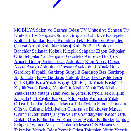
MOBİLYA
Salon ve Oturma Odası
TV Ünitesi ve Sehpası
Tv
Üniteleri
TV Sehpası
Oturma Grupları
Koltuk ve Kanepeler
Koltuk Takımları
Köşe Koltuklar
Tekli Koltuk ve Berjerler
Çekyat
Armut Koltuklar
Masaj Koltuğu
Puf
Bank ve
Benchler
Sallanan Koltuk
Kitaplık
Sehpalar
Zigon Sehpalar
Orta Sehpalar
Yan Sehpalar
Gazetelik
Antre ve Hol
Çok
Amaçlı Dolap
Portmantolar
Askılıklar
Kapı Askısı
Duvar
Askısı
Ayaklı Askılıklar
Dresuar
Ayakkabılık
Yatak Odası
Gardırop
Kapaklı Gardırop
Sürgülü Gardırop
Bez Gardırop
Açık Dolap
Köşe Gardırop
Yüklük
Baza
Tek Kişilik Baza
Çift Kişilik Baza
Yatak Başlığı
Çift Kişilik Yatak Başlığı
Tek
Kişilik Yatak Başlığı
Yatak
Çift Kişilik Yatak
Tek Kişilik
Yatak
Hasta Yatağı
Yatak Pedi & Şiltesi
Karyola
Tek Kişilik
Karyola
Çift Kişilik Karyola
Şifonyerler
Komodin
Yatak
Odası Takımları
Makyaj Masası
Takı Dolabı
Sandık
Paravan
Ofis ve Çalışma Mobilyaları
Çalışma ve Bilgisayar Masası
Oyuncu Koltukları
Çalışma ve Ofis Sandalyeleri
Keson
Ofis
Dolabı
Ofis Koltukları ve Kanepeleri
Ayaklı Küllükler
Laptop
Sehpası
Oyuncu Masası
Toplantı Masası
Ofis Masası ve
Takımları
Yemek Odası
Yemek Odası Takımları
Vitrin
Yemek