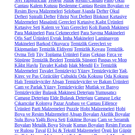
Sıvı Yapıştırıcılar
Tebeşir
Suluk
Resim Çantası
Pano
Okul
Çantası
Kalem Kutusu
Beslenme Çantası
Resim Boyaları ve
Resim Boya Malzemeleri
Selobant
Ajanda
Defter
Okul
Defteri
Spiralli Defter
Fihrist
Not Defteri
Bloknot
Kırtasiye
Malzemeleri
Masaüstü Gereçleri
Kırtasiye Kağıt Ürünleri
Kırtasiye Seti
Kalem ve Yazı Gereçleri
Koli Bandı Makinesi
Para Makineleri
Para Çekmeceleri
Para Sayma Makineleri
Ofis Sarf Ürünleri
Evrak İmha Makineleri
Laminasyon
Makineleri
Barkod Okuyucu
Temizlik Gereçleri ve
Ekipmanları
Temizlik Eldiveni
Temizlik Kovası
Temizlik,
Ovma Teli
Tüy Toplama Ürünleri
Faraş
Çekpas
Fırça ve
Süpürge
Temizlik Bezleri
Temizlik Süngeri
Paspas ve Mop
Kâğıt Havlu
Tuvalet Kağıdı
Islak Mendil
Ev Temizlik
Malzemeleri
Tuvalet Temizleyici
Yüzey Temizleyiciler
Yağ,
Kireç ve Pas Çözücüler
Çubuklu Oda Kokusu
Oda Kokusu
Halı Temizleyiciler
Ahşap Temizleyiciler ve Bakım Ürünleri
Cam ve Parlak Yüzey Temizleyiciler
Mutfak ve Banyo
Temizleyiciler
Bulaşık Makinesi Deterjanı
Yumuşatıcı
Çamaşır Deterjanı
Elde Bulaşık Deterjanı
Çamaşır Leke
Çıkarıcılar
Kolonya
Pazar Arabası ve Çantası
Eğlence
Ürünleri
Parti Malzemeleri
Puzzle
Hobi Malzemeleri
Hobi
Boya ve Resim Malzemeleri
Ahşap Boyaları
Akrilik Boyalar
Sulu Boya
Yağlı Boya Seti
Eskitme Boyası
Cam ve Seramik
Boyaları
Metalik Boya
Şövale
Kumaş Boyaları
Resim Fırçası
ve Rulosu
Tuval
El İşi & Tekstil Malzemeleri
Örgü İpi
Güpür