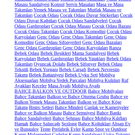
Masası Sandalyesi
Konsol
Servis Masaları
Masa ve Masa
Takımları
Yemek Masası ve Takımları
Mutfak Masası ve
Takımları
Çocuk Odası
Çocuk Odası Duvar Stickerları
Çocuk
Odası Duvar Kağıtları
Çocuk Odası Sandalyeleri
Çocuk
Odası Gardıropları
Çocuk Odası Masası
Çocuk Odası Bazası
Çocuk Odası Takımları
Çocuk Odası Komodini
Çocuk Odası
Karyolaları
Genç Odası
Genç Odası Takımları
Genç Odası
Komodini
Genç Odası Şifonyerleri
Genç Odası Bazaları
Genç Odası Gardıropları
Genç Odası Karyolaları
Ranza
Bebek Odası
Bebek Beşikleri
Mama Sandalyesi
Bebek
Karyolaları
Bebek Gardıropları
Bebek Yatakları
Bebek Odası
Takımları
Oyuncak Dolabı
Bebek Şifonyer
Bebek Odası
Tekstili
Bebek Yorganı
Bebek Çarşafı
Bebek Nevresim
Takımı
Bebek Battaniyesi
Bebek Uyku Seti
Mobilya
Aksesuarları
Mobilya Yedek Parçaları
Mobilya Kulpları
Raf
Ayakları
Keçeler
Masa Ayağı
Mobilya Ayağı
BAHÇE,BALKON VE OUTDOOR
Bahçe Mobilyaları
Bahçe Takımları
Balkon ve Bahçe Oturma Grubu
Bahçe ve
Balkon Yemek Masası Takımları
Balkon ve Bahçe Köşe
Takımı
Bistro Setleri
Bahçe Minderi
Çardak ve Kameriyeler
Bahçe ve Balkon Masası
Bahçe Şemsiyesi
Bahçe Bankı
Bahçe Sandalyeleri
Bahçe Sehpası
Bahçe Mobilya Kılıfları
Hamak
Bahçe Salıncağı
Şezlong
Bahçe Koltukları
Ahşap Ev
ve Bungalov
Tente
Prefabrik Evler
Kamp Spor ve Outdoor
Kamp Malzemeleri
Çadırlar
Kamp Sandalyesi
Uyku Tulumu