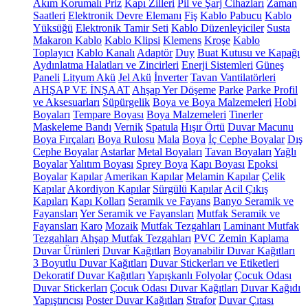
Akım Korumalı Priz
Kapı Zilleri
Pil ve Şarj Cihazları
Zaman
Saatleri
Elektronik Devre Elemanı
Fiş
Kablo Pabucu
Kablo
Yüksüğü
Elektronik Tamir Seti
Kablo Düzenleyiciler
Susta
Makaron Kablo
Kablo Klipsi
Klemens
Kroşe
Kablo
Toplayıcı
Kablo Kanalı
Adaptör
Duy
Buat Kutusu ve Kapağı
Aydınlatma Halatları ve Zincirleri
Enerji Sistemleri
Güneş
Paneli
Lityum Akü
Jel Akü
İnverter
Tavan Vantilatörleri
AHŞAP VE İNŞAAT
Ahşap Yer Döşeme
Parke
Parke Profil
ve Aksesuarları
Süpürgelik
Boya ve Boya Malzemeleri
Hobi
Boyaları
Tempare Boyası
Boya Malzemeleri
Tinerler
Maskeleme Bandı
Vernik
Spatula
Hışır Örtü
Duvar Macunu
Boya Fırçaları
Boya Rulosu
Mala
Boya
İç Cephe Boyalar
Dış
Cephe Boyalar
Astarlar
Metal Boyaları
Tavan Boyaları
Yağlı
Boyalar
Yalıtım Boyası
Sprey Boya
Kapı Boyası
Epoksi
Boyalar
Kapılar
Amerikan Kapılar
Melamin Kapılar
Çelik
Kapılar
Akordiyon Kapılar
Sürgülü Kapılar
Acil Çıkış
Kapıları
Kapı Kolları
Seramik ve Fayans
Banyo Seramik ve
Fayansları
Yer Seramik ve Fayansları
Mutfak Seramik ve
Fayansları
Karo
Mozaik
Mutfak Tezgahları
Laminant Mutfak
Tezgahları
Ahşap Mutfak Tezgahları
PVC Zemin Kaplama
Duvar Ürünleri
Duvar Kağıtları
Boyanabilir Duvar Kağıtları
3 Boyutlu Duvar Kağıtları
Duvar Stickerları ve Etiketleri
Dekoratif Duvar Kağıtları
Yapışkanlı Folyolar
Çocuk Odası
Duvar Stickerları
Çocuk Odası Duvar Kağıtları
Duvar Kağıdı
Yapıştırıcısı
Poster Duvar Kağıtları
Strafor
Duvar Çıtası