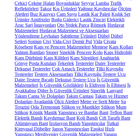
Çekici
Çekme Halatı
Boyunluklar
Seyyar Lamba
Trafik
Reflektörleri
Takoz
Kış Ürünleri
Yağmur Kaydırıcılar
Ölçüm
Aletleri
Buz Kazıyıcı
Cam Suyu
Lastik Kar Paleti
Kışlık Set
Ürünler
Antifrizler
Buğu Giderici
Lastik Zinciri
Elektrikli
Araç Şarj İstasyonları
Oto Yedek Parça
Römork
Hırdavat
Malzemeleri
Hırdavat Malzemesi ve Aksesuarları
Yönlendirme Levhaları
Sabitleme Ürünleri
Dübel
Dübel
Setleri
Somun
Çivi
Vida-Çivi
Demir Pul
Vida
Civata
Köşebent
Kapı ve Pencere Malzemeleri
Menteşe
Kapı Kolları
Yalıtım Bantları
Stoper
Sineklik
Pencere Kolu
Kapı Hidroliği
Kapı Dürbünü
Kapı Kilitleri
Kapı Sürgüleri
Anahtarlık
Gönye
Posta Kutuları
Tekerlek
Testereler
Daire Testereler
Dekupaj Testereler
Çok Amaçlı Testereler
Tilki Kuyruğu
Testereler
Testere Aksesuarları
Tilki Kuyruğu Testere Ucu
Daire Testere Bıçağı
Dekupaj Testere Ucu
İş Güvenlik
Malzemeleri
İş Güvenlik Gözlükleri
İş Eldiveni
İş Elbisesi
İş
Ayakkabısı
Diğer İş Güvenlik Ürünleri
Siperlik
Lanyard
Takım Çanta Ve Dolapları
Takım Çantası
Takım ve Hizmet
Dolapları
Avadanlık
Ölçü Aletleri
Metre ve Şerit Metre
Su
Terazisi
Oda Termostatı
Silikon ve Mastikler
Silikon
Mum
Silikon
Köpük
Mastik
Yapıştırıcı ve Bantlar
Bant
Teflon Bant
Elektrik Bandı
Kaydırmaz Bant
Koli Bandı
Çift Taraflı Bant
Alüminyum Bant
İzolasyon Bandı
Yapıştırıcılar
Tutkal
Kimyasal Dübeller
Japon Yapıştırıcıları
Epoksi
Hızlı
Yapıştırıcı
Merdivenler
Güvenlik Malzemeleri
Yangın