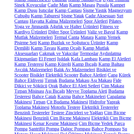
Sinek Kovucular
Çadır Matı
Kamp Masası
Pusula
Kampet
Kamp Duşu
Isıtıcılar
Kamp Çantası
Şişme Yastık
Magnezyum
Çubuğu
Kamp Taburesi
Şişme Yatak
Çadır Aksesuarı
Sırt
Çantası
Hayatta Kalma Malzemeleri
Spor Aletleri
Pilates,
Yoga ve Jimnastik
Ağırlık ve Halter Ürünleri
Fitness ve
Kardiyo Ürünleri
Diğer Spor Ürünleri
Valiz ve Bavul
Kamp
Mutfak Malzemeleri
Termal Çanta
Matara
Kamp Yemek
Pişirme Seti
Kamp Buzluk ve Soğutucu Ürünler
Kamp
Demliği
Kamp Tavası
Kamp Ocağı
Kamp Mutfak
Aksesuarları
Çakmak ve Yakıcılar
Termoslar
Aydınlatma
Ekipmanları
El Feneri
Işıldak
Kafa Lambası
Kamp El Aletleri
Kamp Testeresi
Kamp Küreği
Kamp Bıçağı
Kamp Baltası
Avcılık Malzemeleri
Balık Av Malzemeleri
Bisiklet ve
Scooter
Bisiklet
Elektrikli Scooter
Bahçe Aletleri
Çapa
Kürek
Bahçe Eldiveni
Tırmık
Budama Makası
Aşı Makası
Fide
Dikici ve Sökücü
Orak
Bahçe El Aleti Setleri
Çim Makası
Tırpan Misinası
Aşı Bıçağı
Meyve Toplama Aleti
Budama
Testeresi
Bahçe Çatalı
Kazma
Bahçe Makineleri
Çapalama
Makinesi
Tırpan
Çit Budama Makinesi
Hidrofor
Yaprak
Toplama Makinesi
Motorlu Testere
Elektrikli Testereler
Benzinli Testereler
Testere Zincirleri ve Yağları
Çim Biçme
Makinesi
Benzinli Çim Biçme Makinesi
Elektrikli Çim Biçme
Makinesi
Kenar Kesme Makinesi
Çim Biçme Yedek Parça
Pompa
Santrifüj Pompa
Dalgıç Pompası
Bahçe Pompası
Su