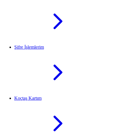
Şifre İşlemlerim
Koçtaş Kartım