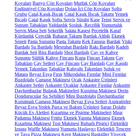
Kovaları
Banyo Çöp Kovaları
Mutfak Çöp Kovaları
Endüstriyel Çöp Kovaları
Dolap İçi Çöp Kovaları
Sofra
Grubu
Çatal,Kaşık,Bıçak
Çatal Kaşık Bıçak Takımı
Yemek
Bıçağı
Çatal
Kaşık
Sofra Servis
Sürahi
Kase
Tepsi
Servis ve
Sunum Tabakları
Yağdanlık
Sosluk, Reçellik
Yumurtalık
Servis Maşa Seti
Şekerlik
Salata Kasesi
Peçetelik
Karaf
Kürdanlık
Çerezlik
Baharat Takımı
Bardak Altlığı
Ekmek
Sepeti
Pasta Sunumu
Pasta Takımı
Kek Fanusu
Bardak
Viski
Bardağı
Su Bardağı
Meşrubat Bardağı
Rakı Bardağı
Kadeh
Bardak Seti
Bira Bardağı
Shot Bardağı
Çay ve Kahve
Sunumu
Sütlük
Kahve Fincanı
Kupa
Fincan Takımı
Çay
Tabakları
Çay Setleri
Çay Fincanı
Çay Bardağı
Çay Kaşığı
Yemek Takımları
Tabaklar
Kahvaltı Takımları
Suluk ve
Matara
Beyaz Eşya
Fırın
Mikrodalga Fırınlar
Mini Fırınlar
Buzdolabı
Çamaşır Makinesi
Ocak
Ankastre Ürünleri
Ankastre Setler
Ankastre Ocaklar
Ankastre Fırınlar
Ankastre
Davlumbazlar
Bulaşık Makineleri
Kurutma Makinesi
Derin
Dondurucular
Su Sebilleri
Mini Buzdolabı
Davlumbazlar
Kurutmalı Çamaşır Makinesi
Beyaz Eşya Setleri
Aspiratörler
Beyaz Eşya Yedek Parça ve Bakım Ürünleri
Şarap Dolabı
Küçük Ev Aletleri
Kızartma ve Pişirme Makineleri
Mısır
Patlatma Makinesi
Fritöz
Ekmek Yapma Makinesi
Ekmek
Kızartma Makinesi
Tost Makinesi
Buharlı Pişirici
Elektrikli
Izgara
Waffle Makinesi
Yumurta Haşlayıcı
Elektrikli Tencere
ve Tava
Pizza Makinesi
Krep Makinesi
Basküller
Yiyecek