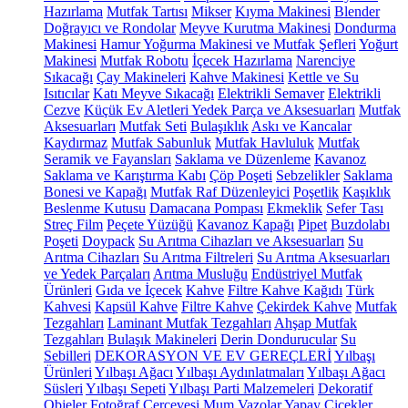
Hazırlama
Mutfak Tartısı
Mikser
Kıyma Makinesi
Blender
Doğrayıcı ve Rondolar
Meyve Kurutma Makinesi
Dondurma
Makinesi
Hamur Yoğurma Makinesi ve Mutfak Şefleri
Yoğurt
Makinesi
Mutfak Robotu
İçecek Hazırlama
Narenciye
Sıkacağı
Çay Makineleri
Kahve Makinesi
Kettle ve Su
Isıtıcılar
Katı Meyve Sıkacağı
Elektrikli Semaver
Elektrikli
Cezve
Küçük Ev Aletleri Yedek Parça ve Aksesuarları
Mutfak
Aksesuarları
Mutfak Seti
Bulaşıklık
Askı ve Kancalar
Kaydırmaz
Mutfak Sabunluk
Mutfak Havluluk
Mutfak
Seramik ve Fayansları
Saklama ve Düzenleme
Kavanoz
Saklama ve Karıştırma Kabı
Çöp Poşeti
Sebzelikler
Saklama
Bonesi ve Kapağı
Mutfak Raf Düzenleyici
Poşetlik
Kaşıklık
Beslenme Kutusu
Damacana Pompası
Ekmeklik
Sefer Tası
Streç Film
Peçete Yüzüğü
Kavanoz Kapağı
Pipet
Buzdolabı
Poşeti
Doypack
Su Arıtma Cihazları ve Aksesuarları
Su
Arıtma Cihazları
Su Arıtma Filtreleri
Su Arıtma Aksesuarları
ve Yedek Parçaları
Arıtma Musluğu
Endüstriyel Mutfak
Ürünleri
Gıda ve İçecek
Kahve
Filtre Kahve Kağıdı
Türk
Kahvesi
Kapsül Kahve
Filtre Kahve
Çekirdek Kahve
Mutfak
Tezgahları
Laminant Mutfak Tezgahları
Ahşap Mutfak
Tezgahları
Bulaşık Makineleri
Derin Dondurucular
Su
Sebilleri
DEKORASYON VE EV GEREÇLERİ
Yılbaşı
Ürünleri
Yılbaşı Ağacı
Yılbaşı Aydınlatmaları
Yılbaşı Ağacı
Süsleri
Yılbaşı Sepeti
Yılbaşı Parti Malzemeleri
Dekoratif
Objeler
Fotoğraf Çerçevesi
Mum
Vazolar
Yapay Çiçekler