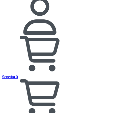
Sepetim
0