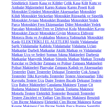
Söndürücü
Alarm
Kasa ve Kilitler
Çelik Kasa
Kilit
Kutu ve
Ambalaj Malzemeleri
Kargo Kutusu
Kargo Poşeti
Koli
Motosiklet Ürünleri
Motorsiklet Aksesuarları
Motosiklet
Kilidi
Motosiklet Stickerları
Motosiklet Rüzgarlık ve Siperlik
Motosiklet Aynası
Motosiklet Brandası
Motorsiklet Yedek
Parça
Motosiklet Fren Ekipmanları
Diğer Motosiklet Yedek
Parçaları
Motosiklet Fren ve Debriyaj Kolu
Motosiklet Kayışı
Motosiklet Zinciri
Motosiklet Giyim
Motorcu Eldiveni
Motorcu Botu ve Ayakkabısı
Motorcu Yağmurluk
Motosiklet
Kaskı
ELEKTRİKLİ EL ALETLERİ
Akülü Vidalamalar
Şarjlı Vidalamalar
Kablolu Vidalamalar
Vidalama Uçları
Matkaplar
Darbeli Matkaplar
Akülü Matkap ve Vidalamalar
Matkap Ucu ve Setleri
Somun Sıkma Makineleri
Darbesiz
Matkaplar
Manyetik Matkap
Sütunlu Matkap
Matkap Tezgahı
Kırıcılar ve Deliciler
Zımpara ve Polisaj
Zımpara Makineleri
Polisaj Makineleri
Planyalar
Zımpara Kağıdı ve Aksesuarları
Testereler
Daire Testereler
Dekupaj Testereler
Çok Amaçlı
Testereler
Tilki Kuyruğu Testereler
Testere Aksesuarları
Tilki
Kuyruğu Testere Ucu
Daire Testere Bıçağı
Dekupaj Testere
Ucu
Bahçe Makineleri
Çapalama Makinesi
Tırpan
Çit
Budama Makinesi
Hidrofor
Yaprak Toplama Makinesi
Motorlu Testere
Elektrikli Testereler
Benzinli Testereler
Testere Zincirleri ve Yağları
Çim Biçme Makinesi
Benzinli
Çim Biçme Makinesi
Elektrikli Çim Biçme Makinesi
Kenar
Kesme Makinesi
Çim Biçme Yedek Parça
Pompa
Santrifüj