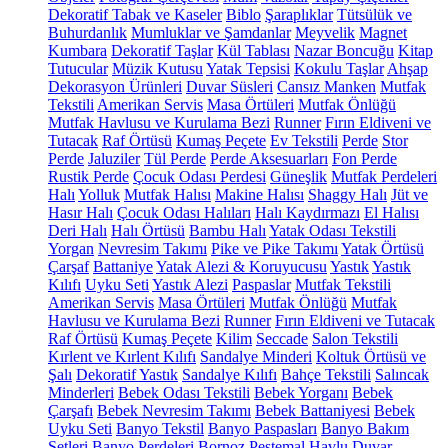
Dekoratif Tabak ve Kaseler
Biblo
Şaraplıklar
Tütsülük ve
Buhurdanlık
Mumluklar ve Şamdanlar
Meyvelik
Magnet
Kumbara
Dekoratif Taşlar
Kül Tablası
Nazar Boncuğu
Kitap
Tutucular
Müzik Kutusu
Yatak Tepsisi
Kokulu Taşlar
Ahşap
Dekorasyon Ürünleri
Duvar Süsleri
Cansız Manken
Mutfak
Tekstili
Amerikan Servis
Masa Örtüleri
Mutfak Önlüğü
Mutfak Havlusu ve Kurulama Bezi
Runner
Fırın Eldiveni ve
Tutacak
Raf Örtüsü
Kumaş Peçete
Ev Tekstili
Perde
Stor
Perde
Jaluziler
Tül Perde
Perde Aksesuarları
Fon Perde
Rustik Perde
Çocuk Odası Perdesi
Güneşlik
Mutfak Perdeleri
Halı
Yolluk
Mutfak Halısı
Makine Halısı
Shaggy Halı
Jüt ve
Hasır Halı
Çocuk Odası Halıları
Halı Kaydırmazı
El Halısı
Deri Halı
Halı Örtüsü
Bambu Halı
Yatak Odası Tekstili
Yorgan
Nevresim Takımı
Pike ve Pike Takımı
Yatak Örtüsü
Çarşaf
Battaniye
Yatak Alezi & Koruyucusu
Yastık
Yastık
Kılıfı
Uyku Seti
Yastık Alezi
Paspaslar
Mutfak Tekstili
Amerikan Servis
Masa Örtüleri
Mutfak Önlüğü
Mutfak
Havlusu ve Kurulama Bezi
Runner
Fırın Eldiveni ve Tutacak
Raf Örtüsü
Kumaş Peçete
Kilim
Seccade
Salon Tekstili
Kırlent ve Kırlent Kılıfı
Sandalye Minderi
Koltuk Örtüsü ve
Şalı
Dekoratif Yastık
Sandalye Kılıfı
Bahçe Tekstili
Salıncak
Minderleri
Bebek Odası Tekstili
Bebek Yorganı
Bebek
Çarşafı
Bebek Nevresim Takımı
Bebek Battaniyesi
Bebek
Uyku Seti
Banyo Tekstil
Banyo Paspasları
Banyo Bakım
Setleri
Banyo Perdeleri
Bornoz
Peştemal
Havlu
Duvar