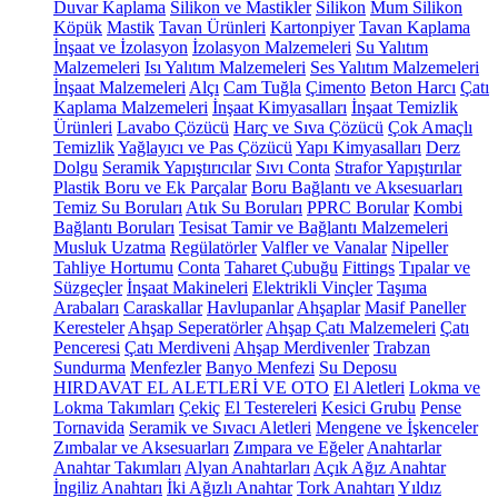
Duvar Kaplama
Silikon ve Mastikler
Silikon
Mum Silikon
Köpük
Mastik
Tavan Ürünleri
Kartonpiyer
Tavan Kaplama
İnşaat ve İzolasyon
İzolasyon Malzemeleri
Su Yalıtım
Malzemeleri
Isı Yalıtım Malzemeleri
Ses Yalıtım Malzemeleri
İnşaat Malzemeleri
Alçı
Cam Tuğla
Çimento
Beton Harcı
Çatı
Kaplama Malzemeleri
İnşaat Kimyasalları
İnşaat Temizlik
Ürünleri
Lavabo Çözücü
Harç ve Sıva Çözücü
Çok Amaçlı
Temizlik
Yağlayıcı ve Pas Çözücü
Yapı Kimyasalları
Derz
Dolgu
Seramik Yapıştırıcılar
Sıvı Conta
Strafor Yapıştırılar
Plastik Boru ve Ek Parçalar
Boru Bağlantı ve Aksesuarları
Temiz Su Boruları
Atık Su Boruları
PPRC Borular
Kombi
Bağlantı Boruları
Tesisat Tamir ve Bağlantı Malzemeleri
Musluk Uzatma
Regülatörler
Valfler ve Vanalar
Nipeller
Tahliye Hortumu
Conta
Taharet Çubuğu
Fittings
Tıpalar ve
Süzgeçler
İnşaat Makineleri
Elektrikli Vinçler
Taşıma
Arabaları
Caraskallar
Havlupanlar
Ahşaplar
Masif Paneller
Keresteler
Ahşap Seperatörler
Ahşap Çatı Malzemeleri
Çatı
Penceresi
Çatı Merdiveni
Ahşap Merdivenler
Trabzan
Sundurma
Menfezler
Banyo Menfezi
Su Deposu
HIRDAVAT EL ALETLERİ VE OTO
El Aletleri
Lokma ve
Lokma Takımları
Çekiç
El Testereleri
Kesici Grubu
Pense
Tornavida
Seramik ve Sıvacı Aletleri
Mengene ve İşkenceler
Zımbalar ve Aksesuarları
Zımpara ve Eğeler
Anahtarlar
Anahtar Takımları
Alyan Anahtarları
Açık Ağız Anahtar
İngiliz Anahtarı
İki Ağızlı Anahtar
Tork Anahtarı
Yıldız