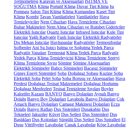
Termometresi
Karavan ve Aksesuarları
ISITMA VE
SOĞUTMA
Klima
Portatif Klima
Duvar Tipi Klima
Isı
Pompası
Salon Tipi Klima
Klima Kumandası
Kaset Tipi
Klima
Kombi
Tavan Vantilatörleri
Vantilatörler
Hava
Temizleyiciler
Nem Cihazları
Hava Temizleme Cihazları
Buhar Makineleri
Nem Alma Cihazları ve Rutubet Gidericiler
Elektrikli Isıtıcılar
Quartz Isıtıcılar
Infrared Isıtıcılar
Kule Tipi
Isıtıcılar
Yağlı Radyatör
Fanlı Isıtıcılar
Elektrikli Radyatörler
Dış Mekan Isıtıcılar
Havlupanlar
Radyatörler
Termosifonlar
Şofbenler
Ani Su Isıtıcı
Isıtma ve Soğutma Yedek Parça
Radyatör Vanaları
Termostat
Klima Yedek Parça
Radyatör
Yedek Parça
Klima Temizleyicisi
Klima Temizleme Spreyi
Klima Temizleme Sıvısı
Şömine
Şömine Aksesuarları
Elektrikli Şömineler
Bahçe Şömineleri
Bacasız Şömineler
Güneş Enerji Sistemleri
Soba
Doğalgaz Sobası
Kuzine Soba
Elektrikli Soba
Pelet Soba
Soba Borusu ve Aksesuarları
Hava
Perdesi
Doğalgaz Tesisat Malzemeleri
Doğalgaz Hortumu
Doğalgaz Menfezleri
Tesisat Temizleme Sıvıları
Boyler
Kalorifer Kazanı
BANYO
Banyo Dolapları
Aynalı Banyo
Dolabı
Banyo Boy Dolapları
Lavabolu Banyo Dolapları
Çok
Amaçlı Banyo Dolapları
Çamaşır Makinesi Dolapları
Ecza
Dolabı
Banyo Rafları
Duş Sistemleri
Duşakabin
Duş
Tekneleri
Jakuziler
Küvet
Duş Setleri
Duş Sistemleri
Duş
Başlıkları
Duş Kolonları
Sürgülü Duş Setleri
Duş Spiralleri
El
Duşu
Vitrifiyeler
Lavabolar
Çanak Lavabolar
Köşe Lavabolar