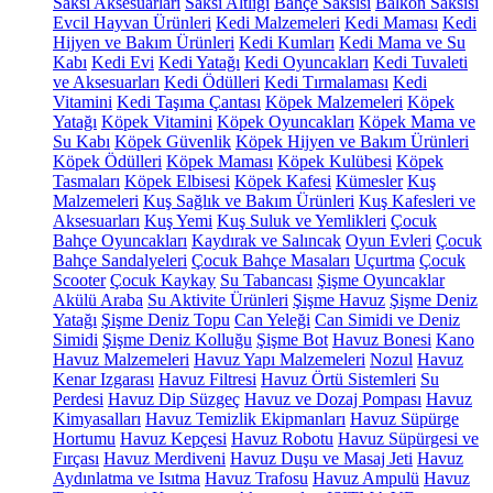
Saksı Aksesuarları
Saksı Altlığı
Bahçe Saksısı
Balkon Saksısı
Evcil Hayvan Ürünleri
Kedi Malzemeleri
Kedi Maması
Kedi
Hijyen ve Bakım Ürünleri
Kedi Kumları
Kedi Mama ve Su
Kabı
Kedi Evi
Kedi Yatağı
Kedi Oyuncakları
Kedi Tuvaleti
ve Aksesuarları
Kedi Ödülleri
Kedi Tırmalaması
Kedi
Vitamini
Kedi Taşıma Çantası
Köpek Malzemeleri
Köpek
Yatağı
Köpek Vitamini
Köpek Oyuncakları
Köpek Mama ve
Su Kabı
Köpek Güvenlik
Köpek Hijyen ve Bakım Ürünleri
Köpek Ödülleri
Köpek Maması
Köpek Kulübesi
Köpek
Tasmaları
Köpek Elbisesi
Köpek Kafesi
Kümesler
Kuş
Malzemeleri
Kuş Sağlık ve Bakım Ürünleri
Kuş Kafesleri ve
Aksesuarları
Kuş Yemi
Kuş Suluk ve Yemlikleri
Çocuk
Bahçe Oyuncakları
Kaydırak ve Salıncak
Oyun Evleri
Çocuk
Bahçe Sandalyeleri
Çocuk Bahçe Masaları
Uçurtma
Çocuk
Scooter
Çocuk Kaykay
Su Tabancası
Şişme Oyuncaklar
Akülü Araba
Su Aktivite Ürünleri
Şişme Havuz
Şişme Deniz
Yatağı
Şişme Deniz Topu
Can Yeleği
Can Simidi ve Deniz
Simidi
Şişme Deniz Kolluğu
Şişme Bot
Havuz Bonesi
Kano
Havuz Malzemeleri
Havuz Yapı Malzemeleri
Nozul
Havuz
Kenar Izgarası
Havuz Filtresi
Havuz Örtü Sistemleri
Su
Perdesi
Havuz Dip Süzgeç
Havuz ve Dozaj Pompası
Havuz
Kimyasalları
Havuz Temizlik Ekipmanları
Havuz Süpürge
Hortumu
Havuz Kepçesi
Havuz Robotu
Havuz Süpürgesi ve
Fırçası
Havuz Merdiveni
Havuz Duşu ve Masaj Jeti
Havuz
Aydınlatma ve Isıtma
Havuz Trafosu
Havuz Ampulü
Havuz