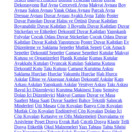
Dekorasyonu
Raf
Ayna
Çerçeveli Ayna
Makyaj Aynası
Boy
Aynası
Salon Aynası
Yatak Odası Aynası
Parçalı Ayna
Dresuar Aynası
Duvar Aynası
Ayaklı Ayna
Tablo
Poster
Duvar Panoları
Duvar Halısı ve Örtüsü
Duvar Kağıtları
Boyanabilir Duvar Kağıtları
3 Boyutlu Duvar Kağıtları
Duvar
Stickerları ve Etiketleri
Dekoratif Duvar Kağıtları
Yapışkanlı
Folyolar
Çocuk Odası Duvar Stickerları
Çocuk Odası Duvar
Kağıtları
Duvar Kağıdı Yapıştırıcısı
Poster Duvar Kağıtları
Ev
Düzenleme ve Saklama
Sepetler
Mutfak Sepeti
Çok Amaçlı
Sepetler
Dekoratif Sepetler
Çamaşır Sepetleri
Kutular
Makyaj
Kutusu ve Organizerleri
Plastik Kutular
Kumaş Kutular
Ayakkabı Kutuları
Oyuncak Kutuları
Saklama Kutusu
Dekoratif Kutu
Takı Kutusu
Çamaşır Kurutma Askısı
Saklama Hurçları
Hurçlar
Vakumlu Hurçlar
Halı Hurcu
Askılar
Elbise ve Aksesuar Askıları
Dekoratif Askılar
Kapı
Arkası Askıları
Yapışkanlı Askılar
Vestiyer Askısı
Takı Askısı
Bavul İçi Düzenleyici
Kurutma Makinesi Topu
Şemsiye
Dolap İçi Düzenleyici
Makyaj Çantası
Duvar ve Masa
Saatleri
Masa Saati
Duvar Saatleri
Bahçe Tekstili
Salıncak
Minderleri
Ütü Masası
Çöp Kovaları
Banyo Çöp Kovaları
Mutfak Çöp Kovaları
Endüstriyel Çöp Kovaları
Dolap İçi
Çöp Kovaları
Kırtasiye ve Ofis Malzemeleri
Dosyalama ve
Arşivleme
Poşet Dosya
Evrak Rafı
Çıtçıtlı Dosya
Klasör
Telli
Dosya
Etiketlik
Okul Malzemeleri
Yazı Tahtası
Tahta Silgisi