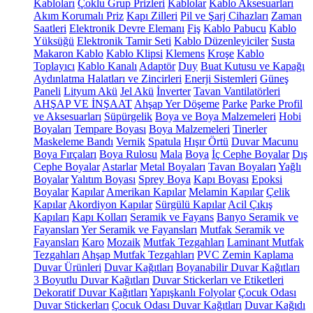
Kabloları
Çoklu Grup Prizleri
Kablolar
Kablo Aksesuarları
Akım Korumalı Priz
Kapı Zilleri
Pil ve Şarj Cihazları
Zaman
Saatleri
Elektronik Devre Elemanı
Fiş
Kablo Pabucu
Kablo
Yüksüğü
Elektronik Tamir Seti
Kablo Düzenleyiciler
Susta
Makaron Kablo
Kablo Klipsi
Klemens
Kroşe
Kablo
Toplayıcı
Kablo Kanalı
Adaptör
Duy
Buat Kutusu ve Kapağı
Aydınlatma Halatları ve Zincirleri
Enerji Sistemleri
Güneş
Paneli
Lityum Akü
Jel Akü
İnverter
Tavan Vantilatörleri
AHŞAP VE İNŞAAT
Ahşap Yer Döşeme
Parke
Parke Profil
ve Aksesuarları
Süpürgelik
Boya ve Boya Malzemeleri
Hobi
Boyaları
Tempare Boyası
Boya Malzemeleri
Tinerler
Maskeleme Bandı
Vernik
Spatula
Hışır Örtü
Duvar Macunu
Boya Fırçaları
Boya Rulosu
Mala
Boya
İç Cephe Boyalar
Dış
Cephe Boyalar
Astarlar
Metal Boyaları
Tavan Boyaları
Yağlı
Boyalar
Yalıtım Boyası
Sprey Boya
Kapı Boyası
Epoksi
Boyalar
Kapılar
Amerikan Kapılar
Melamin Kapılar
Çelik
Kapılar
Akordiyon Kapılar
Sürgülü Kapılar
Acil Çıkış
Kapıları
Kapı Kolları
Seramik ve Fayans
Banyo Seramik ve
Fayansları
Yer Seramik ve Fayansları
Mutfak Seramik ve
Fayansları
Karo
Mozaik
Mutfak Tezgahları
Laminant Mutfak
Tezgahları
Ahşap Mutfak Tezgahları
PVC Zemin Kaplama
Duvar Ürünleri
Duvar Kağıtları
Boyanabilir Duvar Kağıtları
3 Boyutlu Duvar Kağıtları
Duvar Stickerları ve Etiketleri
Dekoratif Duvar Kağıtları
Yapışkanlı Folyolar
Çocuk Odası
Duvar Stickerları
Çocuk Odası Duvar Kağıtları
Duvar Kağıdı