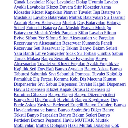
Çanak Lavabolar
Köşe Lavabolar
Dolap Uyumlu Lavabo
Ayaklı Lavabolar
Klozet
Duvara Sıfır Klozetler
Asma
Klozetler
Klozet Kapakları
Pisuvar
Tuvalet Taşı
Batarya ve
Musluklar
Lavabo Bataryaları
Mutfak Bataryaları
Su Tasarruf
Aparatı
Banyo Bataryaları
Musluk
Duş Bataryaları
Batarya
Setleri
Fotoselli Batarya
Ara Musluk
Pisuvar Musluğu
Batarya ve Musluk Yedek Parçaları
Sifon
Lavabo Sifonu
Eviye Sifonu
Yer Sifonu
Sifon Aksesuarları ve Parçaları
Rezervuar ve Aksesuarları
Rezervuar Kumanda Paneli
Rezervuar Seti
Rezervuar İç Takımı
Banyo Bakım Setleri
Yara Bandı
Lif ve Süngerler
Sıcak Su Torbası
Cımbız
Sabun
Tırnak Makası
Banyo Seramik ve Fayansları
Banyo
Aksesuarları
Tuvalet ve Klozet Fırçaları
Ayaklı Fırçalık ve
Kağıtlık Seti
Duş Rafı
Banyo Aynaları
Banyo Askısı
Banyo
Taburesi
Sabunluk
Sıvı Sabunluk Pompası
Tuvalet Kağıtlığı
Pamukluk
Diş Fırçası Koruma Kabı
Diş Macunu Kutusu
Dispenserler
Sıvı Sabun Dispenseri
Tuvalet Kağıdı Dispenseri
Havlu Dispenseri
Klozet Kapak Örtüsü Dispenseri
El
Kurutma Cihazları
Banyo Etajeri
Banyo Düzenleyicileri
Banyo Seti
Diş Fırçalık
Havluluk
Banyo Kaydırmazı
Duş
Perde Askısı
Yaşlı ve Bedensel Engelli Banyo Ürünleri
Banyo
Havalandırma ve Isıtma
Banyo Aspiratörü
Diğer
Banyo
Tekstil
Banyo Paspasları
Banyo Bakım Setleri
Banyo
Perdeleri
Bornoz
Peştemal
Havlu
MUTFAK
Mutfak
Mobilyaları
Mutfak Dolapları
Hazır Mutfak Dolapları
Çok