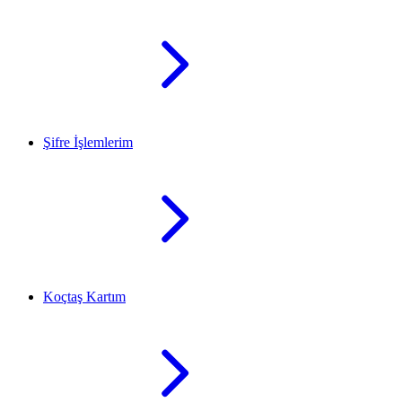
Şifre İşlemlerim
Koçtaş Kartım