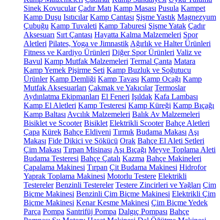
Sinek Kovucular
Çadır Matı
Kamp Masası
Pusula
Kampet
Kamp Duşu
Isıtıcılar
Kamp Çantası
Şişme Yastık
Magnezyum
Çubuğu
Kamp Tuvaleti
Kamp Taburesi
Şişme Yatak
Çadır
Aksesuarı
Sırt Çantası
Hayatta Kalma Malzemeleri
Spor
Aletleri
Pilates, Yoga ve Jimnastik
Ağırlık ve Halter Ürünleri
Fitness ve Kardiyo Ürünleri
Diğer Spor Ürünleri
Valiz ve
Bavul
Kamp Mutfak Malzemeleri
Termal Çanta
Matara
Kamp Yemek Pişirme Seti
Kamp Buzluk ve Soğutucu
Ürünler
Kamp Demliği
Kamp Tavası
Kamp Ocağı
Kamp
Mutfak Aksesuarları
Çakmak ve Yakıcılar
Termoslar
Aydınlatma Ekipmanları
El Feneri
Işıldak
Kafa Lambası
Kamp El Aletleri
Kamp Testeresi
Kamp Küreği
Kamp Bıçağı
Kamp Baltası
Avcılık Malzemeleri
Balık Av Malzemeleri
Bisiklet ve Scooter
Bisiklet
Elektrikli Scooter
Bahçe Aletleri
Çapa
Kürek
Bahçe Eldiveni
Tırmık
Budama Makası
Aşı
Makası
Fide Dikici ve Sökücü
Orak
Bahçe El Aleti Setleri
Çim Makası
Tırpan Misinası
Aşı Bıçağı
Meyve Toplama Aleti
Budama Testeresi
Bahçe Çatalı
Kazma
Bahçe Makineleri
Çapalama Makinesi
Tırpan
Çit Budama Makinesi
Hidrofor
Yaprak Toplama Makinesi
Motorlu Testere
Elektrikli
Testereler
Benzinli Testereler
Testere Zincirleri ve Yağları
Çim
Biçme Makinesi
Benzinli Çim Biçme Makinesi
Elektrikli Çim
Biçme Makinesi
Kenar Kesme Makinesi
Çim Biçme Yedek
Parça
Pompa
Santrifüj Pompa
Dalgıç Pompası
Bahçe