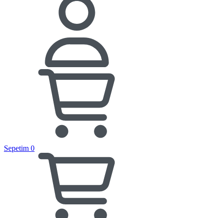
Sepetim
0