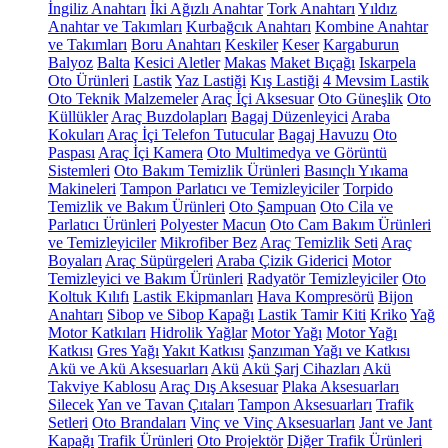
İngiliz Anahtarı
İki Ağızlı Anahtar
Tork Anahtarı
Yıldız
Anahtar ve Takımları
Kurbağcık Anahtarı
Kombine Anahtar
ve Takımları
Boru Anahtarı
Keskiler
Keser
Kargaburun
Balyoz
Balta
Kesici Aletler
Makas
Maket Bıçağı
Iskarpela
Oto Ürünleri
Lastik
Yaz Lastiği
Kış Lastiği
4 Mevsim Lastik
Oto Teknik Malzemeler
Araç İçi Aksesuar
Oto Güneşlik
Oto
Küllükler
Araç Buzdolapları
Bagaj Düzenleyici
Araba
Kokuları
Araç İçi Telefon Tutucular
Bagaj Havuzu
Oto
Paspası
Araç İçi Kamera
Oto Multimedya ve Görüntü
Sistemleri
Oto Bakım Temizlik Ürünleri
Basınçlı Yıkama
Makineleri
Tampon Parlatıcı ve Temizleyiciler
Torpido
Temizlik ve Bakım Ürünleri
Oto Şampuan
Oto Cila ve
Parlatıcı Ürünleri
Polyester Macun
Oto Cam Bakım Ürünleri
ve Temizleyiciler
Mikrofiber Bez
Araç Temizlik Seti
Araç
Boyaları
Araç Süpürgeleri
Araba Çizik Giderici
Motor
Temizleyici ve Bakım Ürünleri
Radyatör Temizleyiciler
Oto
Koltuk Kılıfı
Lastik Ekipmanları
Hava Kompresörü
Bijon
Anahtarı
Sibop ve Sibop Kapağı
Lastik Tamir Kiti
Kriko
Yağ
Motor Katkıları
Hidrolik Yağlar
Motor Yağı
Motor Yağı
Katkısı
Gres Yağı
Yakıt Katkısı
Şanzıman Yağı ve Katkısı
Akü ve Akü Aksesuarları
Akü
Akü Şarj Cihazları
Akü
Takviye Kablosu
Araç Dış Aksesuar
Plaka Aksesuarları
Silecek
Yan ve Tavan Çıtaları
Tampon Aksesuarları
Trafik
Setleri
Oto Brandaları
Vinç ve Vinç Aksesuarları
Jant ve Jant
Kapağı
Trafik Ürünleri
Oto Projektör
Diğer Trafik Ürünleri