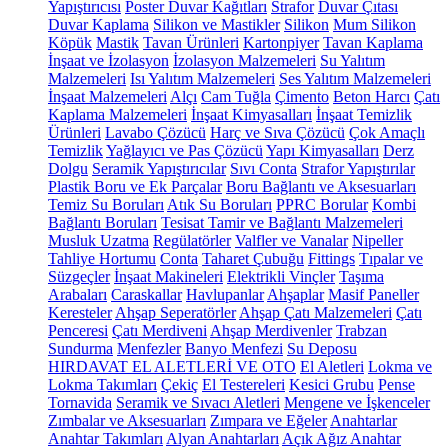
Yapıştırıcısı
Poster Duvar Kağıtları
Strafor
Duvar Çıtası
Duvar Kaplama
Silikon ve Mastikler
Silikon
Mum Silikon
Köpük
Mastik
Tavan Ürünleri
Kartonpiyer
Tavan Kaplama
İnşaat ve İzolasyon
İzolasyon Malzemeleri
Su Yalıtım
Malzemeleri
Isı Yalıtım Malzemeleri
Ses Yalıtım Malzemeleri
İnşaat Malzemeleri
Alçı
Cam Tuğla
Çimento
Beton Harcı
Çatı
Kaplama Malzemeleri
İnşaat Kimyasalları
İnşaat Temizlik
Ürünleri
Lavabo Çözücü
Harç ve Sıva Çözücü
Çok Amaçlı
Temizlik
Yağlayıcı ve Pas Çözücü
Yapı Kimyasalları
Derz
Dolgu
Seramik Yapıştırıcılar
Sıvı Conta
Strafor Yapıştırılar
Plastik Boru ve Ek Parçalar
Boru Bağlantı ve Aksesuarları
Temiz Su Boruları
Atık Su Boruları
PPRC Borular
Kombi
Bağlantı Boruları
Tesisat Tamir ve Bağlantı Malzemeleri
Musluk Uzatma
Regülatörler
Valfler ve Vanalar
Nipeller
Tahliye Hortumu
Conta
Taharet Çubuğu
Fittings
Tıpalar ve
Süzgeçler
İnşaat Makineleri
Elektrikli Vinçler
Taşıma
Arabaları
Caraskallar
Havlupanlar
Ahşaplar
Masif Paneller
Keresteler
Ahşap Seperatörler
Ahşap Çatı Malzemeleri
Çatı
Penceresi
Çatı Merdiveni
Ahşap Merdivenler
Trabzan
Sundurma
Menfezler
Banyo Menfezi
Su Deposu
HIRDAVAT EL ALETLERİ VE OTO
El Aletleri
Lokma ve
Lokma Takımları
Çekiç
El Testereleri
Kesici Grubu
Pense
Tornavida
Seramik ve Sıvacı Aletleri
Mengene ve İşkenceler
Zımbalar ve Aksesuarları
Zımpara ve Eğeler
Anahtarlar
Anahtar Takımları
Alyan Anahtarları
Açık Ağız Anahtar