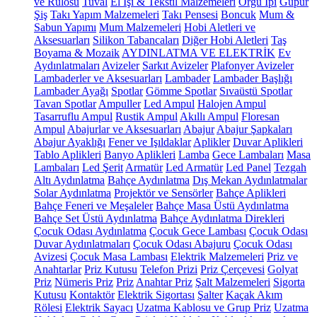
ve Rulosu
Tuval
El İşi & Tekstil Malzemeleri
Örgü İpi
Güpür
Şiş
Takı Yapım Malzemeleri
Takı Pensesi
Boncuk
Mum &
Sabun Yapımı
Mum Malzemeleri
Hobi Aletleri ve
Aksesuarları
Silikon Tabancaları
Diğer Hobi Aletleri
Taş
Boyama & Mozaik
AYDINLATMA VE ELEKTRİK
Ev
Aydınlatmaları
Avizeler
Sarkıt Avizeler
Plafonyer Avizeler
Lambaderler ve Aksesuarları
Lambader
Lambader Başlığı
Lambader Ayağı
Spotlar
Gömme Spotlar
Sıvaüstü Spotlar
Tavan Spotlar
Ampuller
Led Ampul
Halojen Ampul
Tasarruflu Ampul
Rustik Ampul
Akıllı Ampul
Floresan
Ampul
Abajurlar ve Aksesuarları
Abajur
Abajur Şapkaları
Abajur Ayaklığı
Fener ve Işıldaklar
Aplikler
Duvar Aplikleri
Tablo Aplikleri
Banyo Aplikleri
Lamba
Gece Lambaları
Masa
Lambaları
Led Şerit
Armatür
Led Armatür
Led Panel
Tezgah
Altı Aydınlatma
Bahçe Aydınlatma
Dış Mekan Aydınlatmalar
Solar Aydınlatma
Projektör ve Sensörler
Bahçe Aplikleri
Bahçe Feneri ve Meşaleler
Bahçe Masa Üstü Aydınlatma
Bahçe Set Üstü Aydınlatma
Bahçe Aydınlatma Direkleri
Çocuk Odası Aydınlatma
Çocuk Gece Lambası
Çocuk Odası
Duvar Aydınlatmaları
Çocuk Odası Abajuru
Çocuk Odası
Avizesi
Çocuk Masa Lambası
Elektrik Malzemeleri
Priz ve
Anahtarlar
Priz Kutusu
Telefon Prizi
Priz Çerçevesi
Golyat
Priz
Nümeris Priz
Priz
Anahtar Priz
Şalt Malzemeleri
Sigorta
Kutusu
Kontaktör
Elektrik Sigortası
Şalter
Kaçak Akım
Rölesi
Elektrik Sayacı
Uzatma Kablosu ve Grup Priz
Uzatma