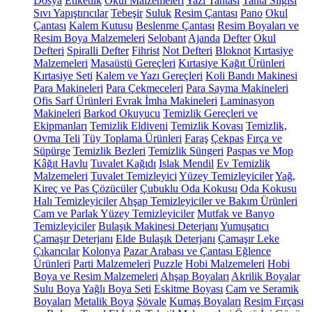
Dosya
Etiketlik
Okul Malzemeleri
Yazı Tahtası
Tahta Silgisi
Sıvı Yapıştırıcılar
Tebeşir
Suluk
Resim Çantası
Pano
Okul
Çantası
Kalem Kutusu
Beslenme Çantası
Resim Boyaları ve
Resim Boya Malzemeleri
Selobant
Ajanda
Defter
Okul
Defteri
Spiralli Defter
Fihrist
Not Defteri
Bloknot
Kırtasiye
Malzemeleri
Masaüstü Gereçleri
Kırtasiye Kağıt Ürünleri
Kırtasiye Seti
Kalem ve Yazı Gereçleri
Koli Bandı Makinesi
Para Makineleri
Para Çekmeceleri
Para Sayma Makineleri
Ofis Sarf Ürünleri
Evrak İmha Makineleri
Laminasyon
Makineleri
Barkod Okuyucu
Temizlik Gereçleri ve
Ekipmanları
Temizlik Eldiveni
Temizlik Kovası
Temizlik,
Ovma Teli
Tüy Toplama Ürünleri
Faraş
Çekpas
Fırça ve
Süpürge
Temizlik Bezleri
Temizlik Süngeri
Paspas ve Mop
Kâğıt Havlu
Tuvalet Kağıdı
Islak Mendil
Ev Temizlik
Malzemeleri
Tuvalet Temizleyici
Yüzey Temizleyiciler
Yağ,
Kireç ve Pas Çözücüler
Çubuklu Oda Kokusu
Oda Kokusu
Halı Temizleyiciler
Ahşap Temizleyiciler ve Bakım Ürünleri
Cam ve Parlak Yüzey Temizleyiciler
Mutfak ve Banyo
Temizleyiciler
Bulaşık Makinesi Deterjanı
Yumuşatıcı
Çamaşır Deterjanı
Elde Bulaşık Deterjanı
Çamaşır Leke
Çıkarıcılar
Kolonya
Pazar Arabası ve Çantası
Eğlence
Ürünleri
Parti Malzemeleri
Puzzle
Hobi Malzemeleri
Hobi
Boya ve Resim Malzemeleri
Ahşap Boyaları
Akrilik Boyalar
Sulu Boya
Yağlı Boya Seti
Eskitme Boyası
Cam ve Seramik
Boyaları
Metalik Boya
Şövale
Kumaş Boyaları
Resim Fırçası