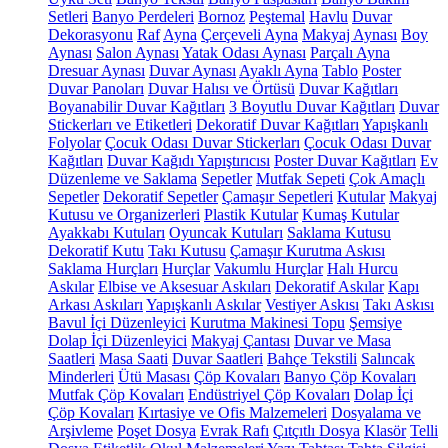
Setleri
Banyo Perdeleri
Bornoz
Peştemal
Havlu
Duvar
Dekorasyonu
Raf
Ayna
Çerçeveli Ayna
Makyaj Aynası
Boy
Aynası
Salon Aynası
Yatak Odası Aynası
Parçalı Ayna
Dresuar Aynası
Duvar Aynası
Ayaklı Ayna
Tablo
Poster
Duvar Panoları
Duvar Halısı ve Örtüsü
Duvar Kağıtları
Boyanabilir Duvar Kağıtları
3 Boyutlu Duvar Kağıtları
Duvar
Stickerları ve Etiketleri
Dekoratif Duvar Kağıtları
Yapışkanlı
Folyolar
Çocuk Odası Duvar Stickerları
Çocuk Odası Duvar
Kağıtları
Duvar Kağıdı Yapıştırıcısı
Poster Duvar Kağıtları
Ev
Düzenleme ve Saklama
Sepetler
Mutfak Sepeti
Çok Amaçlı
Sepetler
Dekoratif Sepetler
Çamaşır Sepetleri
Kutular
Makyaj
Kutusu ve Organizerleri
Plastik Kutular
Kumaş Kutular
Ayakkabı Kutuları
Oyuncak Kutuları
Saklama Kutusu
Dekoratif Kutu
Takı Kutusu
Çamaşır Kurutma Askısı
Saklama Hurçları
Hurçlar
Vakumlu Hurçlar
Halı Hurcu
Askılar
Elbise ve Aksesuar Askıları
Dekoratif Askılar
Kapı
Arkası Askıları
Yapışkanlı Askılar
Vestiyer Askısı
Takı Askısı
Bavul İçi Düzenleyici
Kurutma Makinesi Topu
Şemsiye
Dolap İçi Düzenleyici
Makyaj Çantası
Duvar ve Masa
Saatleri
Masa Saati
Duvar Saatleri
Bahçe Tekstili
Salıncak
Minderleri
Ütü Masası
Çöp Kovaları
Banyo Çöp Kovaları
Mutfak Çöp Kovaları
Endüstriyel Çöp Kovaları
Dolap İçi
Çöp Kovaları
Kırtasiye ve Ofis Malzemeleri
Dosyalama ve
Arşivleme
Poşet Dosya
Evrak Rafı
Çıtçıtlı Dosya
Klasör
Telli