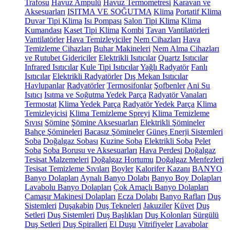
Trafosu
Havuz Ampulü
Havuz Termometresi
Karavan ve
Aksesuarları
ISITMA VE SOĞUTMA
Klima
Portatif Klima
Duvar Tipi Klima
Isı Pompası
Salon Tipi Klima
Klima
Kumandası
Kaset Tipi Klima
Kombi
Tavan Vantilatörleri
Vantilatörler
Hava Temizleyiciler
Nem Cihazları
Hava
Temizleme Cihazları
Buhar Makineleri
Nem Alma Cihazları
ve Rutubet Gidericiler
Elektrikli Isıtıcılar
Quartz Isıtıcılar
Infrared Isıtıcılar
Kule Tipi Isıtıcılar
Yağlı Radyatör
Fanlı
Isıtıcılar
Elektrikli Radyatörler
Dış Mekan Isıtıcılar
Havlupanlar
Radyatörler
Termosifonlar
Şofbenler
Ani Su
Isıtıcı
Isıtma ve Soğutma Yedek Parça
Radyatör Vanaları
Termostat
Klima Yedek Parça
Radyatör Yedek Parça
Klima
Temizleyicisi
Klima Temizleme Spreyi
Klima Temizleme
Sıvısı
Şömine
Şömine Aksesuarları
Elektrikli Şömineler
Bahçe Şömineleri
Bacasız Şömineler
Güneş Enerji Sistemleri
Soba
Doğalgaz Sobası
Kuzine Soba
Elektrikli Soba
Pelet
Soba
Soba Borusu ve Aksesuarları
Hava Perdesi
Doğalgaz
Tesisat Malzemeleri
Doğalgaz Hortumu
Doğalgaz Menfezleri
Tesisat Temizleme Sıvıları
Boyler
Kalorifer Kazanı
BANYO
Banyo Dolapları
Aynalı Banyo Dolabı
Banyo Boy Dolapları
Lavabolu Banyo Dolapları
Çok Amaçlı Banyo Dolapları
Çamaşır Makinesi Dolapları
Ecza Dolabı
Banyo Rafları
Duş
Sistemleri
Duşakabin
Duş Tekneleri
Jakuziler
Küvet
Duş
Setleri
Duş Sistemleri
Duş Başlıkları
Duş Kolonları
Sürgülü
Duş Setleri
Duş Spiralleri
El Duşu
Vitrifiyeler
Lavabolar