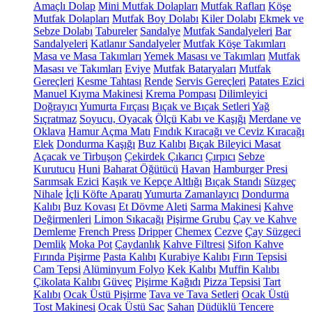
Amaçlı Dolap
Mini Mutfak Dolapları
Mutfak Rafları
Köşe
Mutfak Dolapları
Mutfak Boy Dolabı
Kiler Dolabı
Ekmek ve
Sebze Dolabı
Tabureler
Sandalye
Mutfak Sandalyeleri
Bar
Sandalyeleri
Katlanır Sandalyeler
Mutfak Köşe Takımları
Masa ve Masa Takımları
Yemek Masası ve Takımları
Mutfak
Masası ve Takımları
Eviye
Mutfak Bataryaları
Mutfak
Gereçleri
Kesme Tahtası
Rende
Servis Gereçleri
Patates Ezici
Manuel Kıyma Makinesi
Krema Pompası
Dilimleyici
Doğrayıcı
Yumurta Fırçası
Bıçak ve Bıçak Setleri
Yağ
Sıçratmaz
Soyucu, Oyacak
Ölçü Kabı ve Kaşığı
Merdane ve
Oklava
Hamur Açma Matı
Fındık Kıracağı ve Ceviz Kıracağı
Elek
Dondurma Kaşığı
Buz Kalıbı
Bıçak Bileyici Masat
Açacak ve Tirbuşon
Çekirdek Çıkarıcı
Çırpıcı
Sebze
Kurutucu
Huni
Baharat Öğütücü
Havan
Hamburger Presi
Sarımsak Ezici
Kaşık ve Kepçe Altlığı
Bıçak Standı
Süzgeç
Nihale
İçli Köfte Aparatı
Yumurta Zamanlayıcı
Dondurma
Kalıbı
Buz Kovası
Et Dövme Aleti
Sarma Makinesi
Kahve
Değirmenleri
Limon Sıkacağı
Pişirme Grubu
Çay ve Kahve
Demleme
French Press
Dripper
Chemex
Cezve
Çay Süzgeci
Demlik
Moka Pot
Çaydanlık
Kahve Filtresi
Sifon Kahve
Fırında Pişirme
Pasta Kalıbı
Kurabiye Kalıbı
Fırın Tepsisi
Cam Tepsi
Alüminyum Folyo
Kek Kalıbı
Muffin Kalıbı
Çikolata Kalıbı
Güveç
Pişirme Kağıdı
Pizza Tepsisi
Tart
Kalıbı
Ocak Üstü Pişirme
Tava ve Tava Setleri
Ocak Üstü
Tost Makinesi
Ocak Üstü Sac
Sahan
Düdüklü Tencere