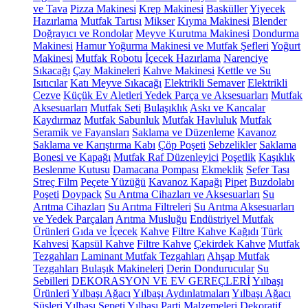
ve Tava
Pizza Makinesi
Krep Makinesi
Basküller
Yiyecek
Hazırlama
Mutfak Tartısı
Mikser
Kıyma Makinesi
Blender
Doğrayıcı ve Rondolar
Meyve Kurutma Makinesi
Dondurma
Makinesi
Hamur Yoğurma Makinesi ve Mutfak Şefleri
Yoğurt
Makinesi
Mutfak Robotu
İçecek Hazırlama
Narenciye
Sıkacağı
Çay Makineleri
Kahve Makinesi
Kettle ve Su
Isıtıcılar
Katı Meyve Sıkacağı
Elektrikli Semaver
Elektrikli
Cezve
Küçük Ev Aletleri Yedek Parça ve Aksesuarları
Mutfak
Aksesuarları
Mutfak Seti
Bulaşıklık
Askı ve Kancalar
Kaydırmaz
Mutfak Sabunluk
Mutfak Havluluk
Mutfak
Seramik ve Fayansları
Saklama ve Düzenleme
Kavanoz
Saklama ve Karıştırma Kabı
Çöp Poşeti
Sebzelikler
Saklama
Bonesi ve Kapağı
Mutfak Raf Düzenleyici
Poşetlik
Kaşıklık
Beslenme Kutusu
Damacana Pompası
Ekmeklik
Sefer Tası
Streç Film
Peçete Yüzüğü
Kavanoz Kapağı
Pipet
Buzdolabı
Poşeti
Doypack
Su Arıtma Cihazları ve Aksesuarları
Su
Arıtma Cihazları
Su Arıtma Filtreleri
Su Arıtma Aksesuarları
ve Yedek Parçaları
Arıtma Musluğu
Endüstriyel Mutfak
Ürünleri
Gıda ve İçecek
Kahve
Filtre Kahve Kağıdı
Türk
Kahvesi
Kapsül Kahve
Filtre Kahve
Çekirdek Kahve
Mutfak
Tezgahları
Laminant Mutfak Tezgahları
Ahşap Mutfak
Tezgahları
Bulaşık Makineleri
Derin Dondurucular
Su
Sebilleri
DEKORASYON VE EV GEREÇLERİ
Yılbaşı
Ürünleri
Yılbaşı Ağacı
Yılbaşı Aydınlatmaları
Yılbaşı Ağacı
Süsleri
Yılbaşı Sepeti
Yılbaşı Parti Malzemeleri
Dekoratif