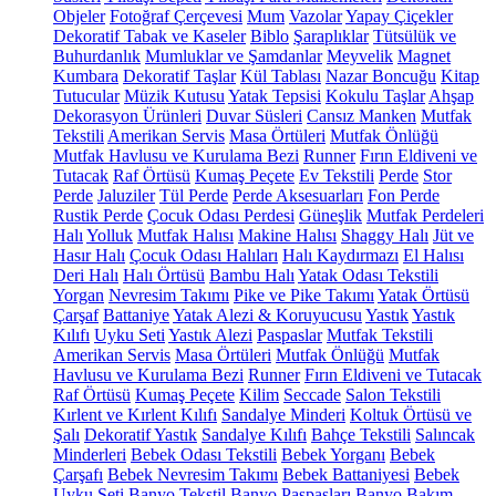
Objeler
Fotoğraf Çerçevesi
Mum
Vazolar
Yapay Çiçekler
Dekoratif Tabak ve Kaseler
Biblo
Şaraplıklar
Tütsülük ve
Buhurdanlık
Mumluklar ve Şamdanlar
Meyvelik
Magnet
Kumbara
Dekoratif Taşlar
Kül Tablası
Nazar Boncuğu
Kitap
Tutucular
Müzik Kutusu
Yatak Tepsisi
Kokulu Taşlar
Ahşap
Dekorasyon Ürünleri
Duvar Süsleri
Cansız Manken
Mutfak
Tekstili
Amerikan Servis
Masa Örtüleri
Mutfak Önlüğü
Mutfak Havlusu ve Kurulama Bezi
Runner
Fırın Eldiveni ve
Tutacak
Raf Örtüsü
Kumaş Peçete
Ev Tekstili
Perde
Stor
Perde
Jaluziler
Tül Perde
Perde Aksesuarları
Fon Perde
Rustik Perde
Çocuk Odası Perdesi
Güneşlik
Mutfak Perdeleri
Halı
Yolluk
Mutfak Halısı
Makine Halısı
Shaggy Halı
Jüt ve
Hasır Halı
Çocuk Odası Halıları
Halı Kaydırmazı
El Halısı
Deri Halı
Halı Örtüsü
Bambu Halı
Yatak Odası Tekstili
Yorgan
Nevresim Takımı
Pike ve Pike Takımı
Yatak Örtüsü
Çarşaf
Battaniye
Yatak Alezi & Koruyucusu
Yastık
Yastık
Kılıfı
Uyku Seti
Yastık Alezi
Paspaslar
Mutfak Tekstili
Amerikan Servis
Masa Örtüleri
Mutfak Önlüğü
Mutfak
Havlusu ve Kurulama Bezi
Runner
Fırın Eldiveni ve Tutacak
Raf Örtüsü
Kumaş Peçete
Kilim
Seccade
Salon Tekstili
Kırlent ve Kırlent Kılıfı
Sandalye Minderi
Koltuk Örtüsü ve
Şalı
Dekoratif Yastık
Sandalye Kılıfı
Bahçe Tekstili
Salıncak
Minderleri
Bebek Odası Tekstili
Bebek Yorganı
Bebek
Çarşafı
Bebek Nevresim Takımı
Bebek Battaniyesi
Bebek
Uyku Seti
Banyo Tekstil
Banyo Paspasları
Banyo Bakım