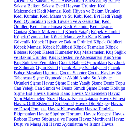
Çiçeklik ve Saksılık
Saksı Aksesuarları
Saksı Altlığı
Bahçe
Saksısı
Balkon Saksısı
Evcil Hayvan Ürünleri
Kedi
Malzemeleri
Kedi Maması
Kedi Hijyen ve Bakım Ürünleri
Kedi Kumları
Kedi Mama ve Su Kabı
Kedi Evi
Kedi Yatağı
Kedi Oyuncakları
Kedi Tuvaleti ve Aksesuarları
Kedi
Ödülleri
Kedi Tırmalaması
Kedi Vitamini
Kedi Taşıma
Çantası
Köpek Malzemeleri
Köpek Yatağı
Köpek Vitamini
Köpek Oyuncakları
Köpek Mama ve Su Kabı
Köpek
Güvenlik
Köpek Hijyen ve Bakım Ürünleri
Köpek Ödülleri
Köpek Maması
Köpek Kulübesi
Köpek Tasmaları
Köpek
Elbisesi
Köpek Kafesi
Kümesler
Kuş Malzemeleri
Kuş Sağlık
ve Bakım Ürünleri
Kuş Kafesleri ve Aksesuarları
Kuş Yemi
Kuş Suluk ve Yemlikleri
Çocuk Bahçe Oyuncakları
Kaydırak
ve Salıncak
Oyun Evleri
Çocuk Bahçe Sandalyeleri
Çocuk
Bahçe Masaları
Uçurtma
Çocuk Scooter
Çocuk Kaykay
Su
Tabancası
Şişme Oyuncaklar
Akülü Araba
Su Aktivite
Ürünleri
Şişme Havuz
Şişme Deniz Yatağı
Şişme Deniz Topu
Can Yeleği
Can Simidi ve Deniz Simidi
Şişme Deniz Kolluğu
Şişme Bot
Havuz Bonesi
Kano
Havuz Malzemeleri
Havuz
Yapı Malzemeleri
Nozul
Havuz Kenar Izgarası
Havuz Filtresi
Havuz Örtü Sistemleri
Su Perdesi
Havuz Dip Süzgeç
Havuz
ve Dozaj Pompası
Havuz Kimyasalları
Havuz Temizlik
Ekipmanları
Havuz Süpürge Hortumu
Havuz Kepçesi
Havuz
Robotu
Havuz Süpürgesi ve Fırçası
Havuz Merdiveni
Havuz
Duşu ve Masaj Jeti
Havuz Aydınlatma ve Isıtma
Havuz