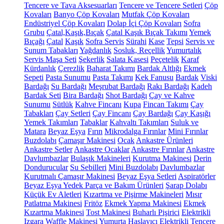
Tencere ve Tava Aksesuarları
Tencere ve Tencere Setleri
Çöp
Kovaları
Banyo Çöp Kovaları
Mutfak Çöp Kovaları
Endüstriyel Çöp Kovaları
Dolap İçi Çöp Kovaları
Sofra
Grubu
Çatal,Kaşık,Bıçak
Çatal Kaşık Bıçak Takımı
Yemek
Bıçağı
Çatal
Kaşık
Sofra Servis
Sürahi
Kase
Tepsi
Servis ve
Sunum Tabakları
Yağdanlık
Sosluk, Reçellik
Yumurtalık
Servis Maşa Seti
Şekerlik
Salata Kasesi
Peçetelik
Karaf
Kürdanlık
Çerezlik
Baharat Takımı
Bardak Altlığı
Ekmek
Sepeti
Pasta Sunumu
Pasta Takımı
Kek Fanusu
Bardak
Viski
Bardağı
Su Bardağı
Meşrubat Bardağı
Rakı Bardağı
Kadeh
Bardak Seti
Bira Bardağı
Shot Bardağı
Çay ve Kahve
Sunumu
Sütlük
Kahve Fincanı
Kupa
Fincan Takımı
Çay
Tabakları
Çay Setleri
Çay Fincanı
Çay Bardağı
Çay Kaşığı
Yemek Takımları
Tabaklar
Kahvaltı Takımları
Suluk ve
Matara
Beyaz Eşya
Fırın
Mikrodalga Fırınlar
Mini Fırınlar
Buzdolabı
Çamaşır Makinesi
Ocak
Ankastre Ürünleri
Ankastre Setler
Ankastre Ocaklar
Ankastre Fırınlar
Ankastre
Davlumbazlar
Bulaşık Makineleri
Kurutma Makinesi
Derin
Dondurucular
Su Sebilleri
Mini Buzdolabı
Davlumbazlar
Kurutmalı Çamaşır Makinesi
Beyaz Eşya Setleri
Aspiratörler
Beyaz Eşya Yedek Parça ve Bakım Ürünleri
Şarap Dolabı
Küçük Ev Aletleri
Kızartma ve Pişirme Makineleri
Mısır
Patlatma Makinesi
Fritöz
Ekmek Yapma Makinesi
Ekmek
Kızartma Makinesi
Tost Makinesi
Buharlı Pişirici
Elektrikli
Izgara
Waffle Makinesi
Yumurta Haşlayıcı
Elektrikli Tencere