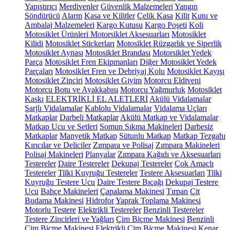
Yapıştırıcı
Merdivenler
Güvenlik Malzemeleri
Yangın
Söndürücü
Alarm
Kasa ve Kilitler
Çelik Kasa
Kilit
Kutu ve
Ambalaj Malzemeleri
Kargo Kutusu
Kargo Poşeti
Koli
Motosiklet Ürünleri
Motorsiklet Aksesuarları
Motosiklet
Kilidi
Motosiklet Stickerları
Motosiklet Rüzgarlık ve Siperlik
Motosiklet Aynası
Motosiklet Brandası
Motorsiklet Yedek
Parça
Motosiklet Fren Ekipmanları
Diğer Motosiklet Yedek
Parçaları
Motosiklet Fren ve Debriyaj Kolu
Motosiklet Kayışı
Motosiklet Zinciri
Motosiklet Giyim
Motorcu Eldiveni
Motorcu Botu ve Ayakkabısı
Motorcu Yağmurluk
Motosiklet
Kaskı
ELEKTRİKLİ EL ALETLERİ
Akülü Vidalamalar
Şarjlı Vidalamalar
Kablolu Vidalamalar
Vidalama Uçları
Matkaplar
Darbeli Matkaplar
Akülü Matkap ve Vidalamalar
Matkap Ucu ve Setleri
Somun Sıkma Makineleri
Darbesiz
Matkaplar
Manyetik Matkap
Sütunlu Matkap
Matkap Tezgahı
Kırıcılar ve Deliciler
Zımpara ve Polisaj
Zımpara Makineleri
Polisaj Makineleri
Planyalar
Zımpara Kağıdı ve Aksesuarları
Testereler
Daire Testereler
Dekupaj Testereler
Çok Amaçlı
Testereler
Tilki Kuyruğu Testereler
Testere Aksesuarları
Tilki
Kuyruğu Testere Ucu
Daire Testere Bıçağı
Dekupaj Testere
Ucu
Bahçe Makineleri
Çapalama Makinesi
Tırpan
Çit
Budama Makinesi
Hidrofor
Yaprak Toplama Makinesi
Motorlu Testere
Elektrikli Testereler
Benzinli Testereler
Testere Zincirleri ve Yağları
Çim Biçme Makinesi
Benzinli
Çim Biçme Makinesi
Elektrikli Çim Biçme Makinesi
Kenar