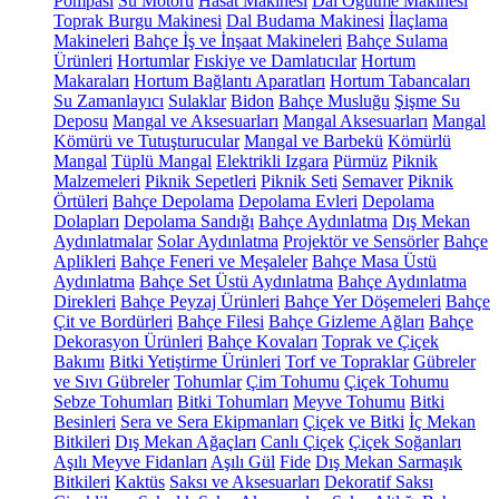
Pompası
Su Motoru
Hasat Makinesi
Dal Öğütme Makinesi
Toprak Burgu Makinesi
Dal Budama Makinesi
İlaçlama
Makineleri
Bahçe İş ve İnşaat Makineleri
Bahçe Sulama
Ürünleri
Hortumlar
Fıskiye ve Damlatıcılar
Hortum
Makaraları
Hortum Bağlantı Aparatları
Hortum Tabancaları
Su Zamanlayıcı
Sulaklar
Bidon
Bahçe Musluğu
Şişme Su
Deposu
Mangal ve Aksesuarları
Mangal Aksesuarları
Mangal
Kömürü ve Tutuşturucular
Mangal ve Barbekü
Kömürlü
Mangal
Tüplü Mangal
Elektrikli Izgara
Pürmüz
Piknik
Malzemeleri
Piknik Sepetleri
Piknik Seti
Semaver
Piknik
Örtüleri
Bahçe Depolama
Depolama Evleri
Depolama
Dolapları
Depolama Sandığı
Bahçe Aydınlatma
Dış Mekan
Aydınlatmalar
Solar Aydınlatma
Projektör ve Sensörler
Bahçe
Aplikleri
Bahçe Feneri ve Meşaleler
Bahçe Masa Üstü
Aydınlatma
Bahçe Set Üstü Aydınlatma
Bahçe Aydınlatma
Direkleri
Bahçe Peyzaj Ürünleri
Bahçe Yer Döşemeleri
Bahçe
Çit ve Bordürleri
Bahçe Filesi
Bahçe Gizleme Ağları
Bahçe
Dekorasyon Ürünleri
Bahçe Kovaları
Toprak ve Çiçek
Bakımı
Bitki Yetiştirme Ürünleri
Torf ve Topraklar
Gübreler
ve Sıvı Gübreler
Tohumlar
Çim Tohumu
Çiçek Tohumu
Sebze Tohumları
Bitki Tohumları
Meyve Tohumu
Bitki
Besinleri
Sera ve Sera Ekipmanları
Çiçek ve Bitki
İç Mekan
Bitkileri
Dış Mekan Ağaçları
Canlı Çiçek
Çiçek Soğanları
Aşılı Meyve Fidanları
Aşılı Gül
Fide
Dış Mekan Sarmaşık
Bitkileri
Kaktüs
Saksı ve Aksesuarları
Dekoratif Saksı