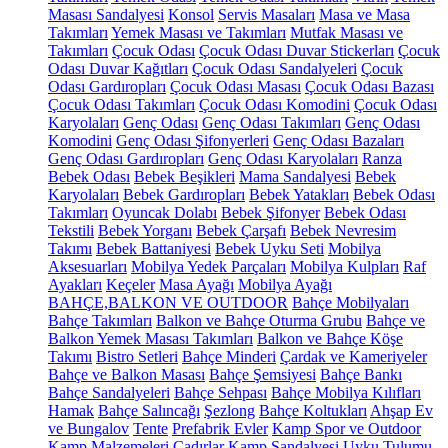
Masası Sandalyesi
Konsol
Servis Masaları
Masa ve Masa
Takımları
Yemek Masası ve Takımları
Mutfak Masası ve
Takımları
Çocuk Odası
Çocuk Odası Duvar Stickerları
Çocuk
Odası Duvar Kağıtları
Çocuk Odası Sandalyeleri
Çocuk
Odası Gardıropları
Çocuk Odası Masası
Çocuk Odası Bazası
Çocuk Odası Takımları
Çocuk Odası Komodini
Çocuk Odası
Karyolaları
Genç Odası
Genç Odası Takımları
Genç Odası
Komodini
Genç Odası Şifonyerleri
Genç Odası Bazaları
Genç Odası Gardıropları
Genç Odası Karyolaları
Ranza
Bebek Odası
Bebek Beşikleri
Mama Sandalyesi
Bebek
Karyolaları
Bebek Gardıropları
Bebek Yatakları
Bebek Odası
Takımları
Oyuncak Dolabı
Bebek Şifonyer
Bebek Odası
Tekstili
Bebek Yorganı
Bebek Çarşafı
Bebek Nevresim
Takımı
Bebek Battaniyesi
Bebek Uyku Seti
Mobilya
Aksesuarları
Mobilya Yedek Parçaları
Mobilya Kulpları
Raf
Ayakları
Keçeler
Masa Ayağı
Mobilya Ayağı
BAHÇE,BALKON VE OUTDOOR
Bahçe Mobilyaları
Bahçe Takımları
Balkon ve Bahçe Oturma Grubu
Bahçe ve
Balkon Yemek Masası Takımları
Balkon ve Bahçe Köşe
Takımı
Bistro Setleri
Bahçe Minderi
Çardak ve Kameriyeler
Bahçe ve Balkon Masası
Bahçe Şemsiyesi
Bahçe Bankı
Bahçe Sandalyeleri
Bahçe Sehpası
Bahçe Mobilya Kılıfları
Hamak
Bahçe Salıncağı
Şezlong
Bahçe Koltukları
Ahşap Ev
ve Bungalov
Tente
Prefabrik Evler
Kamp Spor ve Outdoor
Kamp Malzemeleri
Çadırlar
Kamp Sandalyesi
Uyku Tulumu