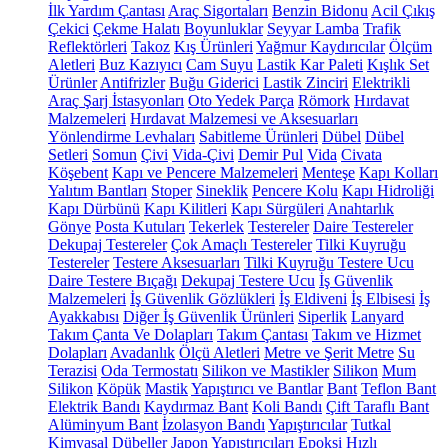
İlk Yardım Çantası
Araç Sigortaları
Benzin Bidonu
Acil Çıkış
Çekici
Çekme Halatı
Boyunluklar
Seyyar Lamba
Trafik
Reflektörleri
Takoz
Kış Ürünleri
Yağmur Kaydırıcılar
Ölçüm
Aletleri
Buz Kazıyıcı
Cam Suyu
Lastik Kar Paleti
Kışlık Set
Ürünler
Antifrizler
Buğu Giderici
Lastik Zinciri
Elektrikli
Araç Şarj İstasyonları
Oto Yedek Parça
Römork
Hırdavat
Malzemeleri
Hırdavat Malzemesi ve Aksesuarları
Yönlendirme Levhaları
Sabitleme Ürünleri
Dübel
Dübel
Setleri
Somun
Çivi
Vida-Çivi
Demir Pul
Vida
Civata
Köşebent
Kapı ve Pencere Malzemeleri
Menteşe
Kapı Kolları
Yalıtım Bantları
Stoper
Sineklik
Pencere Kolu
Kapı Hidroliği
Kapı Dürbünü
Kapı Kilitleri
Kapı Sürgüleri
Anahtarlık
Gönye
Posta Kutuları
Tekerlek
Testereler
Daire Testereler
Dekupaj Testereler
Çok Amaçlı Testereler
Tilki Kuyruğu
Testereler
Testere Aksesuarları
Tilki Kuyruğu Testere Ucu
Daire Testere Bıçağı
Dekupaj Testere Ucu
İş Güvenlik
Malzemeleri
İş Güvenlik Gözlükleri
İş Eldiveni
İş Elbisesi
İş
Ayakkabısı
Diğer İş Güvenlik Ürünleri
Siperlik
Lanyard
Takım Çanta Ve Dolapları
Takım Çantası
Takım ve Hizmet
Dolapları
Avadanlık
Ölçü Aletleri
Metre ve Şerit Metre
Su
Terazisi
Oda Termostatı
Silikon ve Mastikler
Silikon
Mum
Silikon
Köpük
Mastik
Yapıştırıcı ve Bantlar
Bant
Teflon Bant
Elektrik Bandı
Kaydırmaz Bant
Koli Bandı
Çift Taraflı Bant
Alüminyum Bant
İzolasyon Bandı
Yapıştırıcılar
Tutkal
Kimyasal Dübeller
Japon Yapıştırıcıları
Epoksi
Hızlı