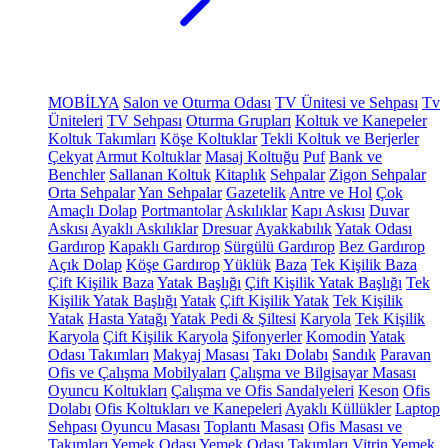
MOBİLYA
Salon ve Oturma Odası
TV Ünitesi ve Sehpası
Tv
Üniteleri
TV Sehpası
Oturma Grupları
Koltuk ve Kanepeler
Koltuk Takımları
Köşe Koltuklar
Tekli Koltuk ve Berjerler
Çekyat
Armut Koltuklar
Masaj Koltuğu
Puf
Bank ve
Benchler
Sallanan Koltuk
Kitaplık
Sehpalar
Zigon Sehpalar
Orta Sehpalar
Yan Sehpalar
Gazetelik
Antre ve Hol
Çok
Amaçlı Dolap
Portmantolar
Askılıklar
Kapı Askısı
Duvar
Askısı
Ayaklı Askılıklar
Dresuar
Ayakkabılık
Yatak Odası
Gardırop
Kapaklı Gardırop
Sürgülü Gardırop
Bez Gardırop
Açık Dolap
Köşe Gardırop
Yüklük
Baza
Tek Kişilik Baza
Çift Kişilik Baza
Yatak Başlığı
Çift Kişilik Yatak Başlığı
Tek
Kişilik Yatak Başlığı
Yatak
Çift Kişilik Yatak
Tek Kişilik
Yatak
Hasta Yatağı
Yatak Pedi & Şiltesi
Karyola
Tek Kişilik
Karyola
Çift Kişilik Karyola
Şifonyerler
Komodin
Yatak
Odası Takımları
Makyaj Masası
Takı Dolabı
Sandık
Paravan
Ofis ve Çalışma Mobilyaları
Çalışma ve Bilgisayar Masası
Oyuncu Koltukları
Çalışma ve Ofis Sandalyeleri
Keson
Ofis
Dolabı
Ofis Koltukları ve Kanepeleri
Ayaklı Küllükler
Laptop
Sehpası
Oyuncu Masası
Toplantı Masası
Ofis Masası ve
Takımları
Yemek Odası
Yemek Odası Takımları
Vitrin
Yemek